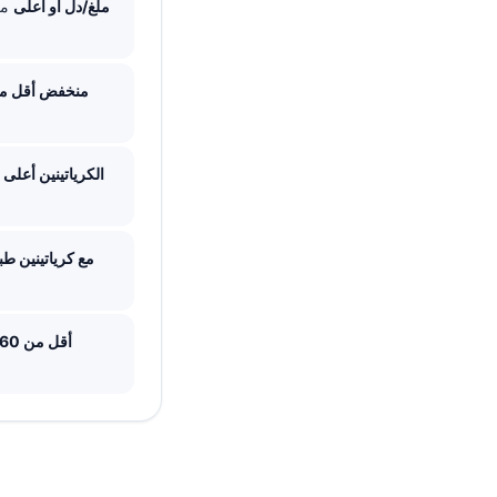
BUN 60 ملغ/دل أو أعلى
مر
BUN منخفض أقل من 6-7 مل
نسبة BUN/الكرياتينين أعلى م
ارتفاع BUN مع كرياتينين
يشير eGFR أقل من 60 مل/دقيقة/1.73 م²