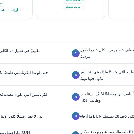
جو
جوجل سكولار
أوركيد
.edu
جفاف عن مرض الكلى عندما يكون BUN
ما الذي يُعد BUN طبيعيًا في تحليل دم الكل
مرتفعًا
ماذا يعني انخفاض BUN عادةً — والأوقات القليلة التي
متى يهم ارتفاع BUN حتى لو بدا الكرياتينين طبيعيًا
يكون فيها مهمًا
كيف يتناسب BUN ضمن لوحة الاستقلاب الأساسية أو لوحة
حدود نسبة BUN/الكرياتينين التي تكون مفيدة فعل
وظائف الكلى
 بما يكفي لاتصالك بطبيبك
أسباب ارتفاع BUN التي لا تعني فشلًا كلويًا أوليًا
ملاحظات بحثية ومنهجية ومكان BUN ضمن التفسير
ماذا تفعل بعد نتيجة غير طبيعية لـ BUN