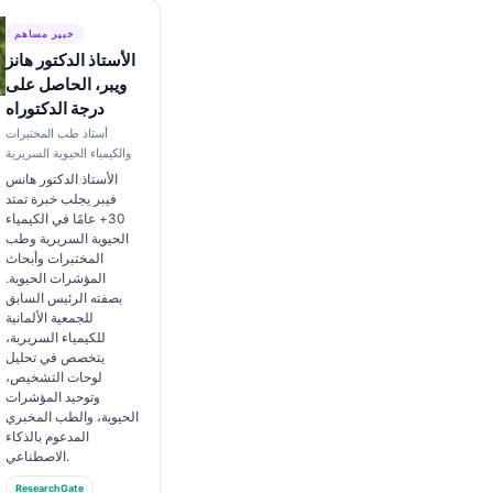
خبير مساهم
الأستاذ الدكتور هانز
ويبر، الحاصل على
درجة الدكتوراه
أستاذ طب المختبرات
والكيمياء الحيوية السريرية
الأستاذ الدكتور هانس
فيبر يجلب خبرة تمتد
30+ عامًا في الكيمياء
الحيوية السريرية وطب
المختبرات وأبحاث
المؤشرات الحيوية.
بصفته الرئيس السابق
للجمعية الألمانية
للكيمياء السريرية،
يتخصص في تحليل
لوحات التشخيص،
وتوحيد المؤشرات
الحيوية، والطب المخبري
المدعوم بالذكاء
الاصطناعي.
ResearchGate