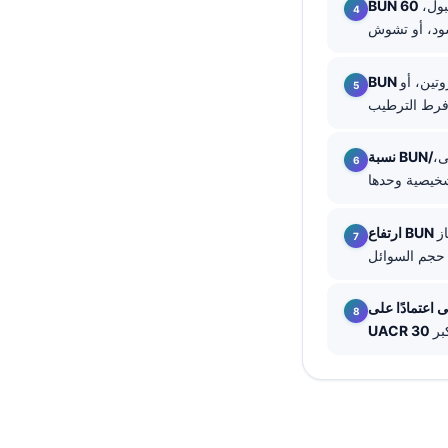
بول،
தமிழ்
తెలుగు
وتين، أو
मराठी
اردو
ى،
বাংলা
Shqip
Magyar
ز
Slovenščina
한국어
Polski
Lietuvių kalba
Русский
ქართული