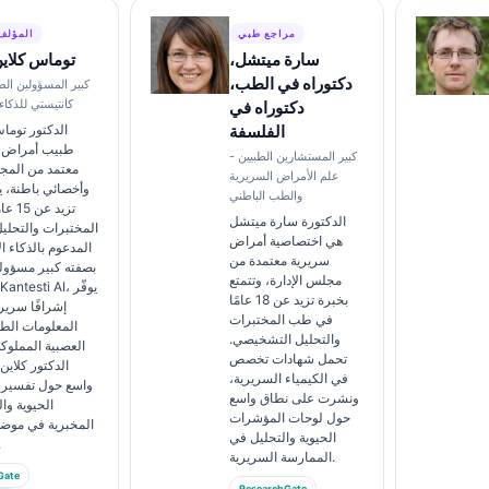
مراجع طبي
المؤلف
سارة ميتشل،
توماس كلاي
دكتوراه في الطب،
كبير المسؤولين الط
كانتيستي للذكا
دكتوراه في
الفلسفة
الدكتور توما
طبيب أمراض 
كبير المستشارين الطبيين -
معتمد من المج
علم الأمراض السريرية
وأخصائي باطنة، ي
والطب الباطني
تزيد 
الدكتورة سارة ميتشل
المختبرات والتحلي
هي اختصاصية أمراض
المدعوم بالذكاء 
سريرية معتمدة من
بصفته كبير مسؤو
مجلس الإدارة، وتتمتع
بخبرة تزيد عن 18 عامًا
إشرافًا سريري
في طب المختبرات
المعلومات الطب
والتحليل التشخيصي.
العصبية المملوك
تحمل شهادات تخصص
الدكتور كلاي
في الكيمياء السريرية،
واسع حول تفسير 
ونشرت على نطاق واسع
الحيوية و
حول لوحات المؤشرات
المخبرية في مو
الحيوية والتحليل في
المخ
الممارسة السريرية.
Gate
ResearchGate