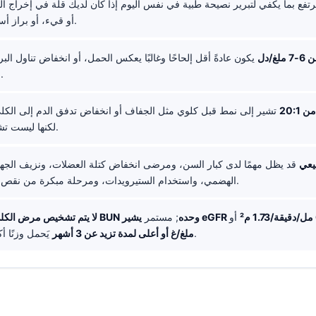
تفع بما يكفي لتبرير نصيحة طبية في نفس اليوم إذا كان لديك قلة في إخراج ال
أو قيء، أو براز أسود، أو تشوش.
غ/دل
يكون عادةً أقل إلحاحًا وغالبًا يعكس الحمل، أو انخفاض تناول البر
فرط الترطيب.
ن 20:1
تشير إلى نمط قبل كلوي مثل الجفاف أو انخفاض تدفق الدم إلى الكل
لكنها ليست تشخيصية وحدها.
 طبيعي
قد يظل مهمًا لدى كبار السن، ومرضى انخفاض كتلة العضلات، ونزيف الجها
الهضمي، واستخدام الستيرويدات، ومرحلة مبكرة من نقص حجم السوائل.
أو
لا يتم تشخيص مرض الكلى اعتمادًا على BUN وحده
; مستمر
يَحمل وزنًا أكبر.
UACR 30 ملغ/غ أو أعلى لمدة تزيد عن 3 أشهر