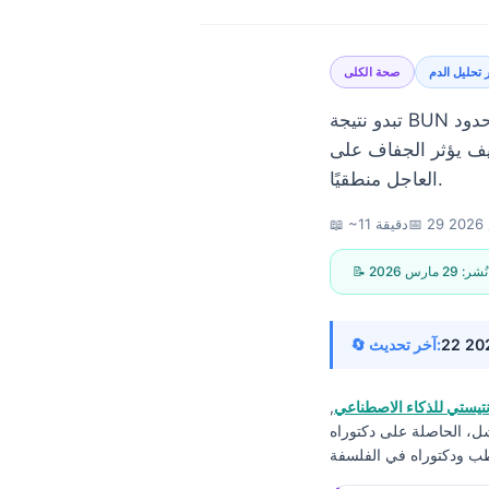
 تحليل الدم
صحة الكلى
تبدو نتيجة BUN بسيطة حتى تكون الكرياتينين طبيعية وما زال النظام يعلّمها باللون الأحمر. نفكك الحدود
ًا، ومتى يكون تكرار التحليل أو الاتصال
العاجل منطقيًا.
2
📅
📖 ~11 دقيقة
📝 نُشر:
29 مارس 2026
🔄 آخر تحديث:
يستي للذكاء الاصطناعي
,
شل، الحاصلة على دكتوراه
Norsk bokmål
Ślōnskŏ gŏdka