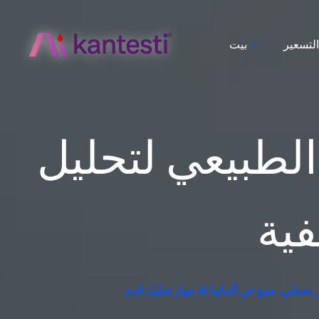
لتسعير
بيت
لتحليل BUN: الارتفاع والانخفاض
فية
اني – تفسير معملي، صنع في ألمانيا