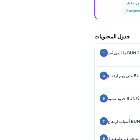
Gàidhlig
جل سكولار
Euskara
Academia
Македонски јазик
Latviešu valoda
جدول المحتويات
Galego
অসমীয়া
ى؟
සිංහල
سنڌي
پښتو
ًا
Slovenčina
Hrvatski
Suomi
Қазақ тілі