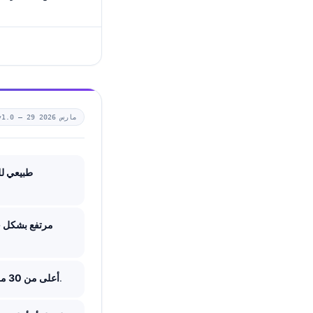
29 مارس 2026
v1.0 —
BUN طبيعي ل
BUN مرتفع بشكل
يستحق مراجعة أدق، خصوصًا إذا استمر، أو ارتفع مع الوقت، أو ترافق مع أعراض.
BUN أعلى من 30 ملغ/دل