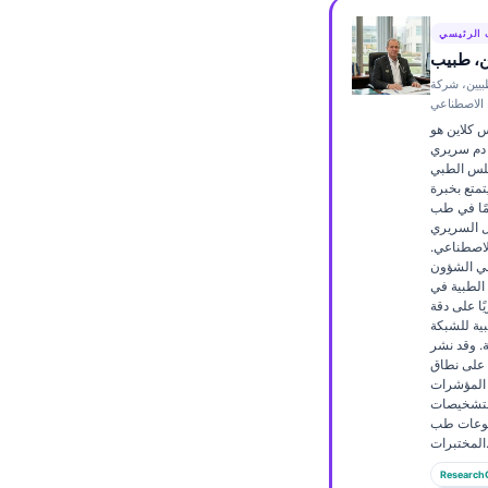
Frysk
 الرئيسي
Esperanto
ن، طبيب
بيين، شركة
Беларуская мова
ء الاصطناعي
Татар теле
س كلاين هو
دم سريري
Кыргызча
لس الطبي
تمتع بخبرة
ئۇيغۇرچە
عن 15 عامًا في طب
ل السريري
Cebuano
الاصطناعي.
لي الشؤون
Basa Jawa
الطبية في Kantesti AI، يوفّر
ًا على دقة
ພາສາລາວ
ية للشبكة
Монгол
ة. وقد نشر
ن على نطاق
Afrikaans
المؤشرات
التشخيصات
العربية المغربية
ضوعات طب
تبرات.
Occitan
Research