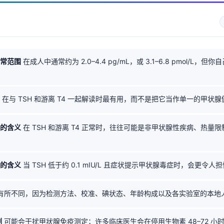
正常范围
在成人中通常约为 2.0–4.4 pg/mL，或 3.1–6.8 pmol/L，
在与 TSH 和游离 T4 一起解读时最有用，而不是把它当作单一的甲状腺
低的含义
在 TSH 和游离 T4 正常时，往往可能是非甲状腺性疾病、热量
高的含义
当 TSH 低于约 0.1 mIU/L 且症状提示甲状腺毒症时，会更令人担
有所不同，因为检测方法、校准、碘状态、年龄构成以及各实验室的本地人
剂
可能会干扰甲状腺免疫测定；许多临床医生会在停用生物素 48–72 小