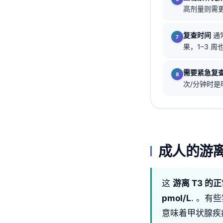
高剂量则需更
தமிழ்
తెలుగు
复查时间
通
果，1–3 
मराठी
اردو
需要紧急复
বাংলা
次/分钟时是
Shqip
Magyar
Slovenščina
한국어
成人的游离
Polski
Lietuvių kalba
这
游离 T3 的
Русский
pmol/L
. 。有
ქართული
意味着甲状腺疾