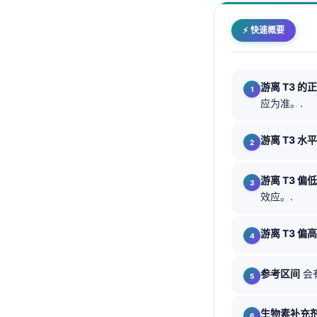
Català
⚡ 快速概要
O‘zbekcha
Українська
አማርኛ
游离 T3 的
应为准。.
Kiswahili
ភាសាខ្មែរ
游离 T3 水平
ဗမာစာ
ไทย
游离 T3 偏
效应。.
Tagalog
Tiếng Việt
游离 T3 偏
Bahasa Melayu
മലയാളം
参考区间
会
ಕನ್ನಡ
生物素补充
ગુજરાતી