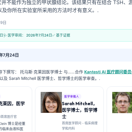
但它并不能作为独立的甲状腺结论。该结果只有在结合 TSH、游
以及你所在实验室所采用的方法时才有意义。.
月9日
9日
🩺 医学审阅：
2026年7月24日
✅ 基于证据
6年7月24日
导下撰写：
托马斯·克莱因医学博士
与……合作
Kantesti AI 医疗顾问委
及 Sarah Mitchell 医学博士、哲学博士的医学审查。.
医学审稿人
·克莱因，医学
Sarah Mitchell，
医学博士，哲学博
士
i AI首席医疗官
首席医学顾问 - 临床病理
 Klein 博士是经董
学和内科
的临床血液科医