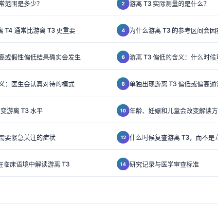
正常范围是多少？
游离 T3 实际测量的是什么？
离 T4 通常比游离 T3 更重要
为什么游离 T3 的参考区间会
性偏高或假性偏低结果确实会发生
游离 T3 偏低的含义：什么时
的含义：医生会认真对待的模式
单独出现游离 T3 偏低或偏高
游离 T3 水平
年龄、妊娠和儿童会改变解读方
更需要紧急关注的症状
什么时候复查游离 T3，而不是
 如何在临床语境中解读游离 T3
研究记录与医学审查标准