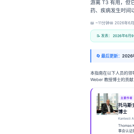
游离 T3 有用，
药、疾病发生时间
📖 ~11分钟
📅
2026年6
📝 发表：
2026年6月
🔄 最后更新：
202
本指南在以下人员的领
Weber 教授博士的贡献以
主要作者
托马斯
博士
Kantest
Norsk bokmål
Thomas
Ślōnskŏ gŏdka
事会认证