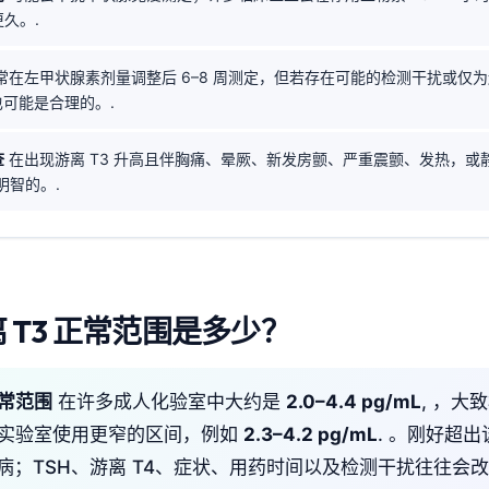
久。.
常在左甲状腺素剂量调整后 6–8 周测定，但若存在可能的检测干扰或仅
周也可能是合理的。.
查
在出现游离 T3 升高且伴胸痛、晕厥、新发房颤、严重震颤、发热，或静
明智的。.
 T3 正常范围是多少？
正常范围
在许多成人化验室中大约是
2.0–4.4 pg/mL
, ，大
些实验室使用更窄的区间，例如
2.3–4.2 pg/mL
. 。刚好超
病；TSH、游离 T4、症状、用药时间以及检测干扰往往会