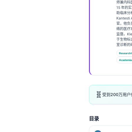
师兼内科
Frysk
15 年的实
助临床分
Esperanto
Kantest
官，他负
Беларуская мова
络的医疗
监督。Kl
Татар теле
于生物标
Кыргызча
室诊断的
Research
ئۇيغۇرچە
Academia
Cebuano
Basa Jawa
ພາສາລາວ
🧬
Монгол
受到200万用户
Afrikaans
العربية المغربية
目录
Occitan