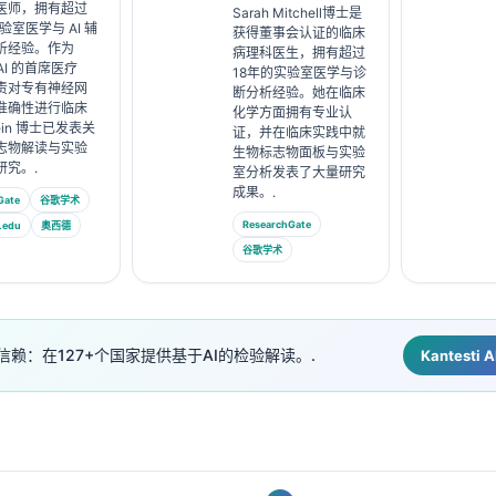
医师，拥有超过
Sarah Mitchell博士是
验室医学与 AI 辅
获得董事会认证的临床
析经验。作为
病理科医生，拥有超过
i AI 的首席医疗
18年的实验室医学与诊
责对专有神经网
断分析经验。她在临床
准确性进行临床
化学方面拥有专业认
ein 博士已发表关
证，并在临床实践中就
志物解读与实验
生物标志物面板与实验
研究。.
室分析发表了大量研究
成果。.
Gate
谷歌学术
ResearchGate
.edu
奥西德
谷歌学术
信赖：在127+个国家提供基于AI的检验解读。.
Kantest