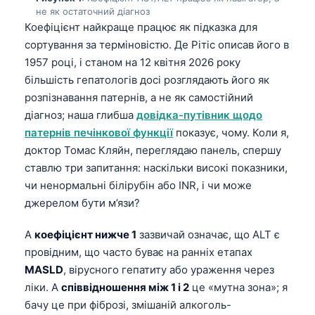
не як остаточний діагноз
Коефіцієнт найкраще працює як підказка для
сортування за терміновістю. Де Рітіс описав його в
1957 році, і станом на 12 квітня 2026 року
більшість гепатологів досі розглядають його як
розпізнавання патернів, а не як самостійний
діагноз; наша глибша
довідка-путівник щодо
патернів печінкової функції
показує, чому. Коли я,
доктор Томас Кляйн, переглядаю панель, спершу
ставлю три запитання: наскільки високі показники,
чи ненормальні білірубін або INR, і чи може
джерелом бути м’язи?
A
коефіцієнт нижче 1
зазвичай означає, що ALT є
провідним, що часто буває на ранніх етапах
MASLD
, вірусного гепатиту або ураження через
ліки. A
співвідношення між 1 і 2
це «мутна зона»; я
бачу це при фіброзі, змішаній алкоголь-