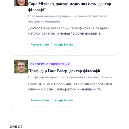
лабораторної діагностики з тем лабораторної
Сара Мітчелл, доктор медичних наук, доктор
медицини.
філософії
Головний медичний радник – клінічна патологія та
внутрішня медицина
Доктор Сара Мітчелл — сертифікована лікарка-
патологоанатом із понад 18 років досвіду в
лабораторній медицині та діагностичному аналізі.
Вона має спеціалізовані сертифікати з клінічної
ResearchGate
Google Scholar
хімії та широко публікувалася щодо панелей
біомаркерів і лабораторного аналізу в клінічній
практиці.
ЕКСПЕРТ-СПІВРОБІТНИК
Проф. д-р Ганс Вебер, доктор філософії
Професор лабораторної медицини та клінічної біохімії
Проф. д-р Ганс Вебер має 30+ років експертизи в
клінічній біохімії, лабораторній медицині та
дослідженнях біомаркерів. Колишній президент
Німецького товариства клінічної хімії, він
ResearchGate
Google Scholar
спеціалізується на аналізі діагностичних панелей,
стандартизації біомаркерів і лабораторній
медицині, підсиленій ШІ.
Зміст