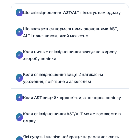
Що співвідношення AST/ALT підказує вам одразу
Що вважається нормальними значеннями AST,
ALT і показником, який має сенс
Коли низьке співвідношення вказує на жирову
хворобу печінки
Коли співвідношення вище 2 натякає на
ураження, пов’язане з алкоголем
Коли AST вищий через м’язи, а не через печінку
Коли співвідношення AST/ALT може вас ввести в
оману
Які супутні аналізи найкраще переосмислюють