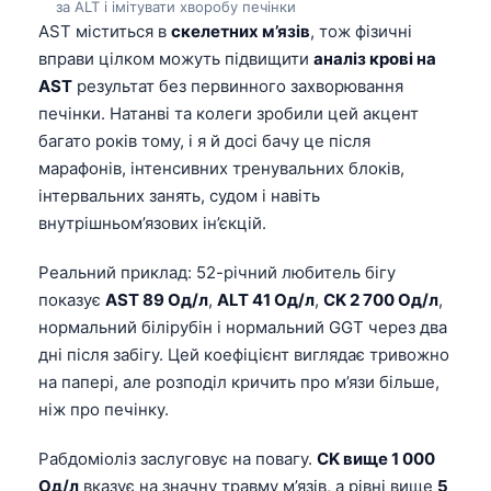
за ALT і імітувати хворобу печінки
Frysk
AST міститься в
скелетних м’язів
, тож фізичні
вправи цілком можуть підвищити
аналіз крові на
Esperanto
AST
результат без первинного захворювання
Беларуская мова
печінки. Натанві та колеги зробили цей акцент
Татар теле
багато років тому, і я й досі бачу це після
Кыргызча
марафонів, інтенсивних тренувальних блоків,
інтервальних занять, судом і навіть
ئۇيغۇرچە
внутрішньом’язових ін’єкцій.
Cebuano
Реальний приклад: 52-річний любитель бігу
Basa Jawa
показує
AST 89 Од/л
,
ALT 41 Од/л
,
CK 2 700 Од/л
,
ພາສາລາວ
нормальний білірубін і нормальний GGT через два
Монгол
дні після забігу. Цей коефіцієнт виглядає тривожно
на папері, але розподіл кричить про м’язи більше,
Afrikaans
ніж про печінку.
العربية المغربية
Occitan
Рабдоміоліз заслуговує на повагу.
CK вище 1 000
Од/л
вказує на значну травму м’язів, а рівні вище
5