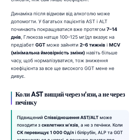
Динаміка після відмови від алкоголю може
допомогти. У багатьох пацієнтів AST і ALT
починають покращуватися вже протягом
7–14
днів
, Глюкоза натще 100–125 мг/дл вказує на
предіабет
GGT
може зайняти
2–6 тижнів
і
MCV
(мінімальна ймовірність зміни)
навіть більше
часу, щоб нормалізуватися, тож зниження
коефіцієнта за все ще високого GGT мене не
дивує.
Коли AST вищий через м’язи, а не через
печінку
Підвищений
Співвідношення AST/ALT
може
походити з
скелетних м’язів
, а не з печінки. Коли
CK перевищує 1 000 Од/л
і білірубін, ALP та GGT
залишаються в нормі, я починаю думати про