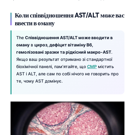
Català
Коли співвідношення AST/ALT може вас
O‘zbekcha
ввести в оману
አማርኛ
Kiswahili
The
Співвідношення AST/ALT може вводити в
ភាសាខ្មែរ
оману
в
цироз, дефіцит вітаміну B6,
гемолізовані зразки та рідкісний макро-AST
.
ဗမာစာ
Якщо ваш результат отримано зі стандартної
ไทย
біохімічної панелі, пам’ятайте, що
CMP
містить
AST і ALT, але сам по собі нічого не говорить про
Tagalog
те, чому AST домінує.
Tiếng Việt
Bahasa Melayu
മലയാളം
ಕನ್ನಡ
ગુજરાતી
தமிழ்