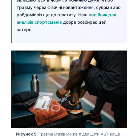
травму через фізичні навантаження, судоми або
рабдоміоліз ще до гепатиту. Наш
посібник для
аналізів спортсменів
добре розбирає цей
патерн.
Norsk bokmål
Ślōnskŏ gŏdka
Рисунок 5:
Травма м’язів може підвищити AST вище