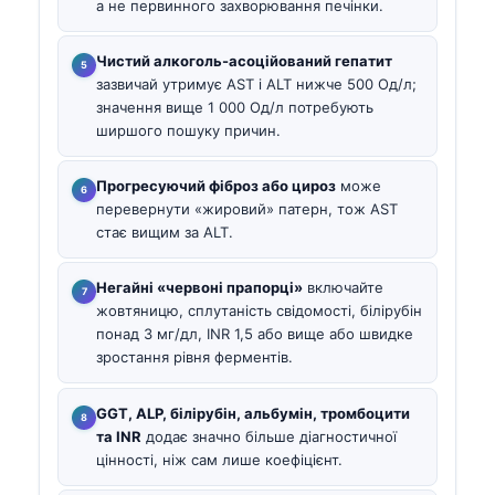
а не первинного захворювання печінки.
Чистий алкоголь-асоційований гепатит
зазвичай утримує AST і ALT нижче 500 Од/л;
значення вище 1 000 Од/л потребують
ширшого пошуку причин.
Прогресуючий фіброз або цироз
може
перевернути «жировий» патерн, тож AST
стає вищим за ALT.
Негайні «червоні прапорці»
включайте
жовтяницю, сплутаність свідомості, білірубін
понад 3 мг/дл, INR 1,5 або вище або швидке
зростання рівня ферментів.
GGT, ALP, білірубін, альбумін, тромбоцити
та INR
додає значно більше діагностичної
цінності, ніж сам лише коефіцієнт.