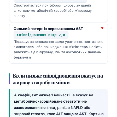
Спостерігається при фіброзі, цирозі, змішаній
алкоголь-метаболічній хворобі або м’язовому
внеску
Сильний патерн із переважанням AST
Співвідношення вище 2,0
Підвищує занепокоєння щодо ураження, пов’язаного
з алкоголем, або пошкодження м’язів; терміновість
залежить від білірубіну, INR та абсолютних значень
ферментів
Коли низьке співвідношення вказує на
жирову хворобу печінки
A
коефіцієнт нижче 1
найчастіше вказує на
метаболічно-асоційоване стеатотичне
захворювання печінки
, раніше NAFLD або
жировий гепатоз, коли
ALT вища за AST
. Картина