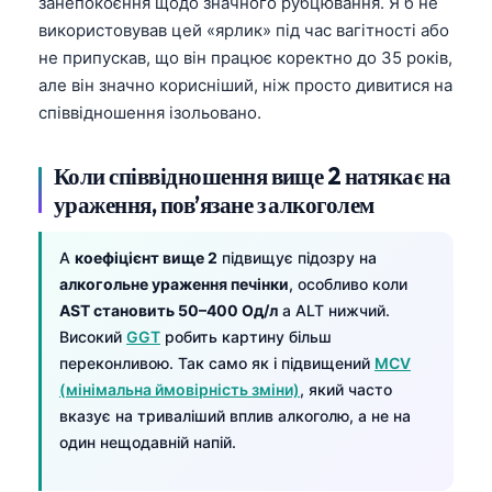
занепокоєння щодо значного рубцювання. Я б не
використовував цей «ярлик» під час вагітності або
не припускав, що він працює коректно до 35 років,
але він значно корисніший, ніж просто дивитися на
співвідношення ізольовано.
Коли співвідношення вище 2 натякає на
ураження, пов’язане з алкоголем
A
коефіцієнт вище 2
підвищує підозру на
алкогольне ураження печінки
, особливо коли
AST становить 50–400 Од/л
а ALT нижчий.
Високий
GGT
робить картину більш
переконливою. Так само як і підвищений
MCV
(мінімальна ймовірність зміни)
, який часто
вказує на триваліший вплив алкоголю, а не на
один нещодавній напій.