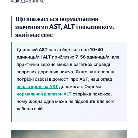
ушкодженням.
Що вважається нормальними
значеннями AST, ALT і показником,
який має сенс
Дорослий
AST
часто йдеться про
10-40
одиниць/л
і
ALT
приблизно
7-56 одиниць/л
, але
практична верхня межа в багатьох справді
здорових дорослих нижча. Якщо вам спершу
потрібні базові відомості про AST, наш огляд
аналіз крові на AST
допомагає. Окрема
нормальний діапазон ALT
сторінка пояснює,
чому жодна одна межа не підходить для всіх
лабораторій.