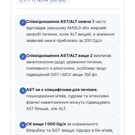
v1.0 —
13 квітня 2026 року
Співвідношення AST/ALT нижче 1
часто
відповідає ранньому MASLD або жировій
хворобі печінки, коли ALT вищий, а значення
зазвичай нижчі приблизно за 200 Од/л.
Співвідношення AST/ALT вище 2
викликає
занепокоєння щодо ураження печінки,
пов’язаного з алкоголем, особливо якщо
підвищений GGT і MCV вище 100 фл.
AST не є специфічним для печінки
;
пошкодження м’язів, судоми та інтенсивні
фізичні навантаження можуть підвищувати
AST більше, ніж ALT.
CK вище 1 000 Од/л
за нормального
білірубіну та GGT зміщує підозру в бік м’язів,