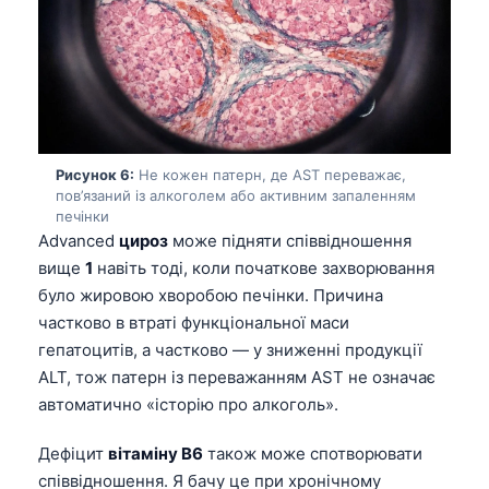
తెలుగు
मराठी
اردو
বাংলা
Рисунок 6:
Не кожен патерн, де AST переважає,
Shqip
пов’язаний із алкоголем або активним запаленням
Magyar
печінки
Advanced
цироз
може підняти співвідношення
Slovenščina
вище
1
навіть тоді, коли початкове захворювання
한국어
було жировою хворобою печінки. Причина
Polski
частково в втраті функціональної маси
гепатоцитів, а частково — у зниженні продукції
Lietuvių kalba
ALT, тож патерн із переважанням AST не означає
Русский
автоматично «історію про алкоголь».
ქართული
Дефіцит
вітаміну B6
також може спотворювати
Čeština
співвідношення. Я бачу це при хронічному