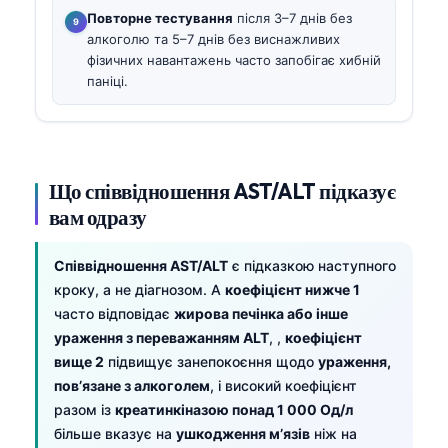
Повторне тестування
після 3–7 днів без
алкоголю та 5–7 днів без виснажливих
фізичних навантажень часто запобігає хибній
паніці.
Що співвідношення AST/ALT підказує
вам одразу
Співвідношення AST/ALT
є підказкою наступного
кроку, а не діагнозом. A
коефіцієнт нижче 1
часто відповідає
жирова печінка або інше
ураження з переважанням ALT
, ,
коефіцієнт
вище 2
підвищує занепокоєння щодо
ураження,
пов’язане з алкоголем
, і високий коефіцієнт
разом із
креатинкіназою понад 1 000 Од/л
більше вказує на
ушкодження м’язів
ніж на