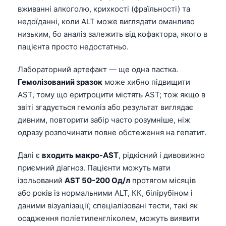
日本語
вживанні алкоголю, крихкості (фраїльності) та
недоїданні, коли ALT може виглядати оманливо
Eesti
низьким, бо аналіз залежить від кофактора, якого в
Azərbaycan dili
пацієнта просто недостатньо.
Bosanski
Лабораторний артефакт — ще одна пастка.
Svenska
Гемолізований зразок
може хибно підвищити
Српски језик
AST, тому що еритроцити містять AST; тож якщо в
Íslenska
звіті згадується гемоліз або результат виглядає
дивним, повторити забір часто розумніше, ніж
Հայերեն
одразу розпочинати повне обстеження на гепатит.
Bahasa Indonesia
Далі є
входить макро-AST
, рідкісний і дивовижно
हिन्दी
приємний діагноз. Пацієнти можуть мати
Nederlands
ізольований
AST 50-200 Од/л
протягом місяців
Dansk
або років із нормальними ALT, КК, білірубіном і
Български
даними візуалізації; спеціалізовані тести, такі як
осадження поліетиленгліколем, можуть виявити
فارسی