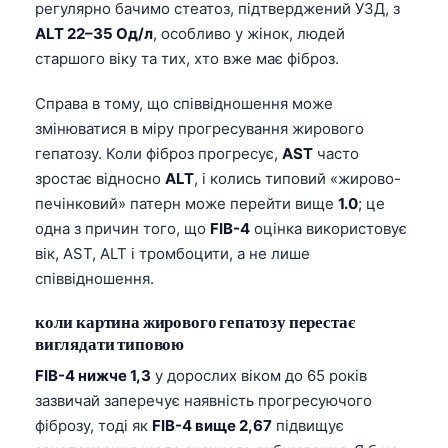
регулярно бачимо стеатоз, підтверджений УЗД, з
ALT 22–35 Од/л
, особливо у жінок, людей
старшого віку та тих, хто вже має фіброз.
Справа в тому, що співвідношення може
змінюватися в міру прогресування жирового
гепатозу. Коли фіброз прогресує,
AST
часто
зростає відносно
ALT
, і колись типовий «жирово-
печінковий» патерн може перейти вище
1.0
; це
одна з причин того, що
FIB-4
оцінка використовує
вік, AST, ALT і тромбоцити, а не лише
співвідношення.
коли картина жирового гепатозу перестає
виглядати типовою
FIB-4 нижче 1,3
у дорослих віком до 65 років
зазвичай заперечує наявність прогресуючого
фіброзу, тоді як
FIB-4 вище 2,67
підвищує