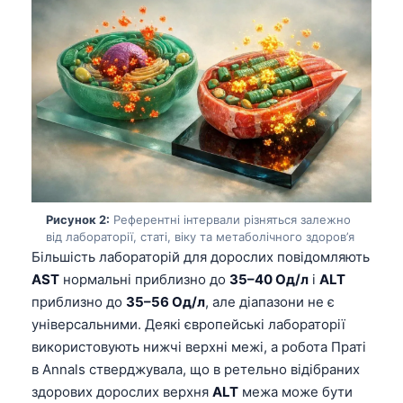
Рисунок 2:
Референтні інтервали різняться залежно
від лабораторії, статі, віку та метаболічного здоров’я
Більшість лабораторій для дорослих повідомляють
AST
нормальні приблизно до
35–40 Од/л
і
ALT
приблизно до
35–56 Од/л
, але діапазони не є
універсальними. Деякі європейські лабораторії
використовують нижчі верхні межі, а робота Праті
в Annals стверджувала, що в ретельно відібраних
здорових дорослих верхня
ALT
межа може бути