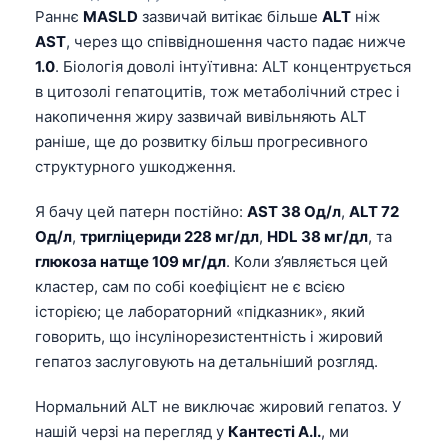
Раннє
MASLD
зазвичай витікає більше
ALT
ніж
AST
, через що співвідношення часто падає нижче
1.0
. Біологія доволі інтуїтивна: ALT концентрується
в цитозолі гепатоцитів, тож метаболічний стрес і
накопичення жиру зазвичай вивільняють ALT
раніше, ще до розвитку більш прогресивного
структурного ушкодження.
Я бачу цей патерн постійно:
AST 38 Од/л
,
ALT 72
Од/л
,
тригліцериди 228 мг/дл
,
HDL 38 мг/дл
, та
глюкоза натще 109 мг/дл
. Коли з’являється цей
кластер, сам по собі коефіцієнт не є всією
історією; це лабораторний «підказник», який
говорить, що інсулінорезистентність і жировий
гепатоз заслуговують на детальніший розгляд.
Нормальний ALT не виключає жировий гепатоз. У
нашій черзі на перегляд у
Кантесті А.І.
, ми