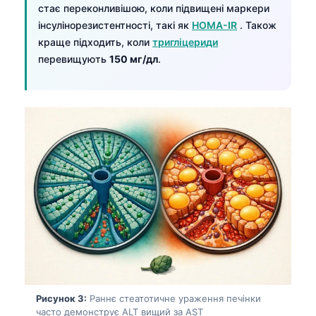
стає переконливішою, коли підвищені маркери
інсулінорезистентності, такі як
HOMA-IR
. Також
краще підходить, коли
тригліцериди
перевищують
150 мг/дл
.
Рисунок 3:
Раннє стеатотичне ураження печінки
часто демонструє ALT вищий за AST