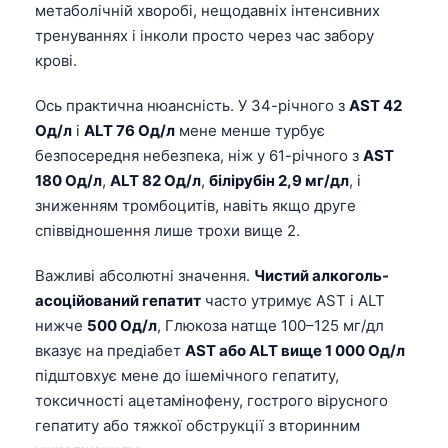
метаболічній хворобі, нещодавніх інтенсивних
тренуваннях і інколи просто через час забору
крові.
Ось практична нюансність. У 34-річного з
AST 42
Од/л
і
ALT 76 Од/л
мене менше турбує
безпосередня небезпека, ніж у 61-річного з
AST
180 Од/л
,
ALT 82 Од/л
,
білірубін 2,9 мг/дл
, і
зниженням тромбоцитів, навіть якщо друге
співвідношення лише трохи вище 2.
Важливі абсолютні значення.
Чистий алкоголь-
асоційований гепатит
часто утримує AST і ALT
нижче
500 Од/л
, Глюкоза натще 100–125 мг/дл
вказує на предіабет
AST або ALT вище 1 000 Од/л
підштовхує мене до ішемічного гепатиту,
токсичності ацетамінофену, гострого вірусного
гепатиту або тяжкої обструкції з вторинним