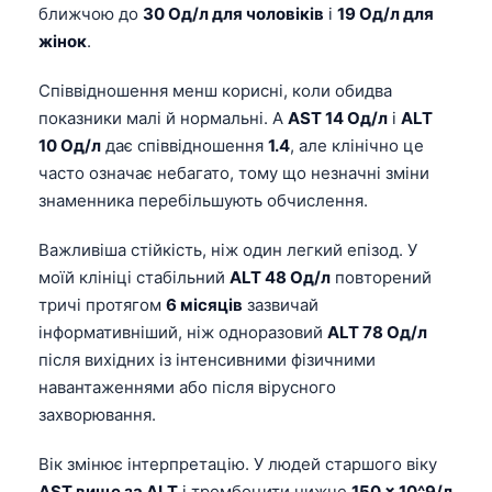
ближчою до
30 Од/л для чоловіків
і
19 Од/л для
жінок
.
Співвідношення менш корисні, коли обидва
показники малі й нормальні. А
AST 14 Од/л
і
ALT
10 Од/л
дає співвідношення
1.4
, але клінічно це
часто означає небагато, тому що незначні зміни
знаменника перебільшують обчислення.
Важливіша стійкість, ніж один легкий епізод. У
моїй клініці стабільний
ALT 48 Од/л
повторений
тричі протягом
6 місяців
зазвичай
інформативніший, ніж одноразовий
ALT 78 Од/л
після вихідних із інтенсивними фізичними
навантаженнями або після вірусного
захворювання.
Вік змінює інтерпретацію. У людей старшого віку
AST вище за ALT
і тромбоцити нижче
150 × 10^9/л