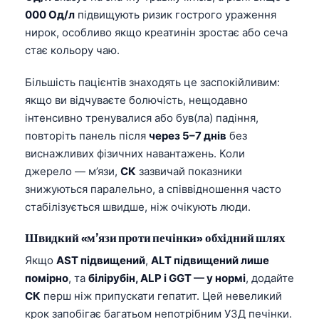
Gàidhlig
000 Од/л
підвищують ризик гострого ураження
Euskara
нирок, особливо якщо креатинін зростає або сеча
Македонски јазик
стає кольору чаю.
Latviešu valoda
Більшість пацієнтів знаходять це заспокійливим:
Galego
якщо ви відчуваєте болючість, нещодавно
інтенсивно тренувалися або був(ла) падіння,
অসমীয়া
повторіть панель після
через 5–7 днів
без
සිංහල
виснажливих фізичних навантажень. Коли
سنڌي
джерело — м’язи,
СК
зазвичай показники
знижуються паралельно, а співвідношення часто
پښتو
стабілізується швидше, ніж очікують люди.
Slovenčina
Швидкий «м’язи проти печінки» обхідний шлях
Hrvatski
Якщо
AST підвищений
,
ALT підвищений лише
помірно
, та
білірубін, ALP і GGT — у нормі
, додайте
Suomi
СК
перш ніж припускати гепатит. Цей невеликий
Қазақ тілі
крок запобігає багатьом непотрібним УЗД печінки.