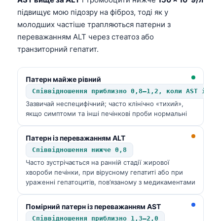
підвищує мою підозру на фіброз, тоді як у
молодших частіше трапляються патерни з
переважанням ALT через стеатоз або
транзиторний гепатит.
Патерн майже рівний
Співвідношення приблизно 0,8–1,2, коли AST і AL
Зазвичай неспецифічний; часто клінічно «тихий»,
якщо симптоми та інші печінкові проби нормальні
Патерн із переважанням ALT
Співвідношення нижче 0,8
Часто зустрічається на ранній стадії жирової
хвороби печінки, при вірусному гепатиті або при
ураженні гепатоцитів, пов’язаному з медикаментами
Помірний патерн із переважанням AST
Співвідношення приблизно 1,3–2,0