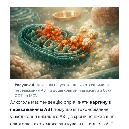
Рисунок 4:
Алкогольне ураження часто спричиняє
переважання AST із додатковими підказками з боку
GGT та MCV
Алкоголь має тенденцію спричиняти
картину з
переважанням AST
тому що мітохондріальне
ушкодження вивільняє AST, а хронічне вживання
алкоголю також може знижувати активність ALT