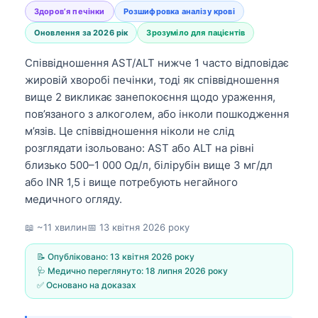
Здоров’я печінки
Розшифровка аналізу крові
Оновлення за 2026 рік
Зрозуміло для пацієнтів
Співвідношення AST/ALT нижче 1 часто відповідає
жировій хворобі печінки, тоді як співвідношення
вище 2 викликає занепокоєння щодо ураження,
пов’язаного з алкоголем, або інколи пошкодження
м’язів. Це співвідношення ніколи не слід
розглядати ізольовано: AST або ALT на рівні
близько 500–1 000 Од/л, білірубін вище 3 мг/дл
або INR 1,5 і вище потребують негайного
медичного огляду.
📖 ~11 хвилин
📅
13 квітня 2026 року
📝 Опубліковано:
13 квітня 2026 року
🩺 Медично переглянуто:
18 липня 2026 року
✅ Основано на доказах