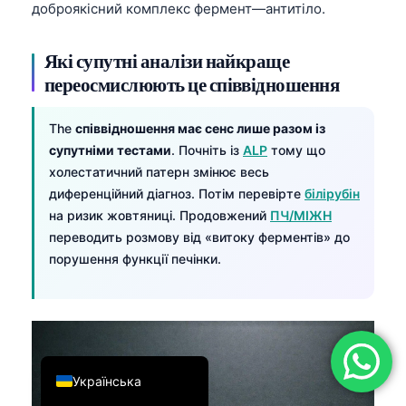
доброякісний комплекс фермент—антитіло.
简体中文
Română
Які супутні аналізи найкраще
переосмислюють це співвідношення
Türkçe
Ελληνικά
The
співвідношення має сенс лише разом із
Português
супутніми тестами
. Почніть із
ALP
тому що
Español
холестатичний патерн змінює весь
диференційний діагноз. Потім перевірте
білірубін
Italiano
на ризик жовтяниці. Продовжений
ПЧ/МІЖН
עִבְרִית
переводить розмову від «витоку ферментів» до
порушення функції печінки.
Français
العربية
Deutsch
English
Українська