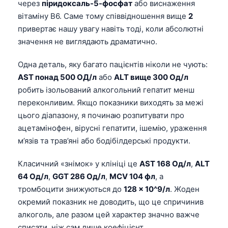
через
піридоксаль-5-фосфат
або виснаження
вітаміну B6. Саме тому співвідношення вище
2
привертає нашу увагу навіть тоді, коли абсолютні
значення не виглядають драматично.
Одна деталь, яку багато пацієнтів ніколи не чують:
AST понад 500 ОД/л
або
ALT вище 300 Од/л
робить ізольований алкогольний гепатит менш
переконливим. Якщо показники виходять за межі
цього діапазону, я починаю розпитувати про
ацетамінофен, вірусні гепатити, ішемію, ураження
м’язів та трав’яні або бодібілдерські продукти.
Класичний «знімок» у клініці це
AST 168 Од/л
,
ALT
64 Од/л
,
GGT 286 Од/л
,
MCV 104 фл
, а
тромбоцити знижуються до
128 × 10^9/л
. Жоден
окремий показник не доводить, що це спричинив
алкоголь, але разом цей характер значно важче
списати, ніж сам лише коефіцієнт.