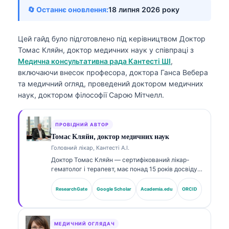
🔄 Останнє оновлення:
18 липня 2026 року
Цей гайд було підготовлено під керівництвом
Доктор
Томас Кляйн, доктор медичних наук
у співпраці з
Медична консультативна рада Кантесті ШІ
,
включаючи внесок професора, доктора Ганса Вебера
та медичний огляд, проведений доктором медичних
наук, доктором філософії Сарою Мітчелл.
ПРОВІДНИЙ АВТОР
Томас Кляйн, доктор медичних наук
Головний лікар, Кантесті А.І.
Доктор Томас Кляйн — сертифікований лікар-
гематолог і терапевт, має понад 15 років досвіду в
лабораторній медицині та AI-асистованому
клінічному аналізі. Як головний медичний
ResearchGate
Google Scholar
Academia.edu
ORCID
директор (Chief Medical Officer) у Kantesti AI він
здійснює клінічний нагляд за медичною точністю
власної нейронної мережі. Доктор Кляйн широко
публікується щодо інтерпретації біомаркерів і
МЕДИЧНИЙ ОГЛЯДАЧ