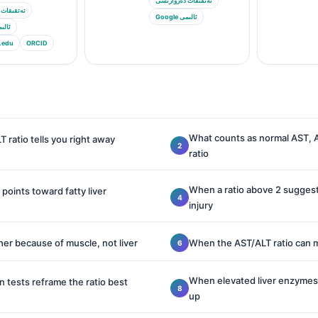
تەتقىقات دەرۋازىسى
تەتقىقات 
Google ئالىمى
Google ئ
.edu
ORCID
What counts as normal AST, A
 ratio tells you right away
ratio
When a ratio above 2 suggest
points toward fatty liver
injury
er because of muscle, not liver
When the AST/ALT ratio can 
When elevated liver enzymes
tests reframe the ratio best
up