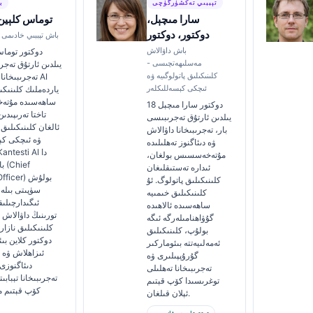
تېببىي تەكشۈرگۈچى
ب
سارا مىچېل،
توماس كلېين،
دوكتور، دوكتور
كانتېستى AI باش تېببىي خادىمى
باش داۋالاش
مەسلىھەتچىسى -
يىلدىن ئارتۇق تەجر
كلىنىكىلىق پاتولوگىيە ۋە
تەجرىبىخانا تې
ئىچكى كېسەللىكلەر
ياردەملىك كلىنىكى
ساھەسىدە مۇتە
دوكتور سارا مىچېل 18
تاختا تەرىپىدى
يىلدىن ئارتۇق تەجرىبىسى
ئالغان كلىنىكىلىق
بار، تەجرىبىخانا داۋالاش
ۋە ئىچكى كې
ۋە دىئاگنوز تەھلىلىدە
مۇتەخەسسىس بولغان،
با
ئىدارە تەستىقلىغان
al Officer
كلىنىكىلىق پاتولوگ. ئۇ
سۈپىتى بىلە
كلىنىكىلىق خىمىيە
ئىگىدارچىلىق
ساھەسىدە ئالاھىدە
تورىنىڭ داۋالاش ت
گۇۋاھنامىلەرگە ئىگە
كلىنىكىلىق نازار
بولۇپ، كلىنىكىلىق
دوكتور كلاین بى
ئەمەلىيەتتە بىئوماركىر
ئىزاھلاش ۋە ت
گۇرۇپپىلىرى ۋە
دىئاگنوزى
تەجرىبىخانا تەھلىلى
تەجرىبىخانا تېبابى
توغرىسىدا كۆپ قېتىم
كۆپ قېتىم ما
ئېلان قىلغان.