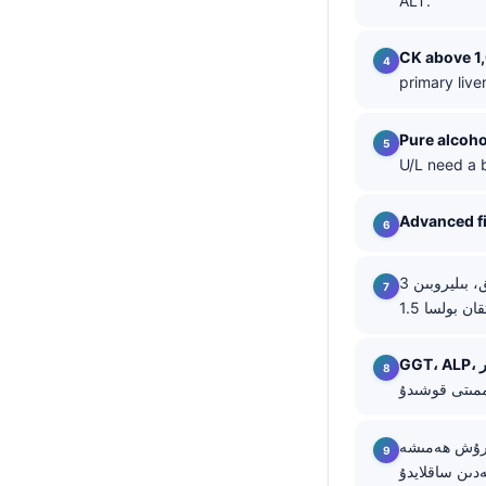
ALT.
తెలుగు
CK above 1
मराठी
primary live
اردو
বাংলা
Pure alcoho
U/L need a 
Shqip
Magyar
Advanced fi
Slovenščina
يەلتەڭلىك (جاندىسلىق)، قالايمىقانچىلىق، بىليروبىن 3 mg/dL دىن يۇقىرى، ياكى INR
한국어
Polski
Lietuvių kalba
Русский
ქართული
قىشسىز تۇرۇش ھەمىشە
Čeština