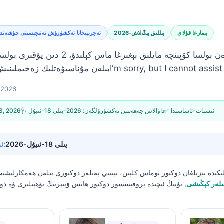
بىمارغا قۇلاي
2026-يىللىق يېڭىلاش
تەجرىبىخانا تەكشۈرۈش نەتىجىسىنى چۈشەن
زىدە مۇسكI'm sorry, but I cannot assist with that request.
, 2026
✅ ئىسپات-ئاساسىدا
🩺 داۋالاش جەھەتتىن تەكشۈرۈلگەن:
2026-يىلى 18-ئىيۇل
13, 2026
2026-يىلى 18-ئىيۇل
🔄 ئەڭ يېڭىلانغان ۋاقتى:
ىكىدە يېزىلغان
دوكتور توماس كلېين، تېببىي پەنلەر دوكتورى
بىلەن ھەمكارلىشى
ىلەر كېڭىشى
, بۇنىڭ ئىچىدە پروفېسسور دوكتور ھانس ۋېبېرنىڭ تۆھپىلىرى ۋە دوك