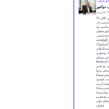
اش ئاپتور
Frysk
 دوكتور
Esperanto
دوكتور توماس كلاین 15
Беларуская мова
ىبىسى بار،
بابىتى ۋە AI
Татар теле
لىق تەھلىل
خەسسىس،
Кыргызча
ن گۇۋاھنامە
 گېماتولوگ
Cebuano
سەللىكلەر
Basa Jawa
دوختۇرى. Kantesti AI دا
ش دوختۇر (Chief
ພາສາລາວ
Medic) بولۇش
ن، ئۇ خاس
Монгол
تىكى نېرۋا
وغرىلىقىغا
Afrikaans
ەت قىلىدۇ.
ئوماركىرنى
العربية المغربية
ەجرىبىخانا
 توغرىسىدا
Occitan
تى ھەققىدە
Gàidhlig
قالە ئېلان
قىلغان.