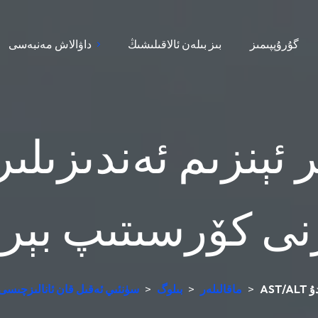
گۇرۇپپىمىز
بىز بىلەن ئالاقىلىشىڭ
داۋالاش مەنبەسى
نى كۆرسىتىپ بېر
دۇ
>
ماقالىلەر
>
بىلوگ
>
سۈنئىي ئەقىل قان ئانالىزچىسى