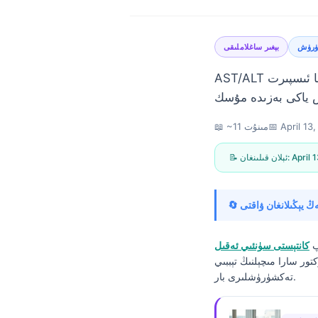
دۈرۈش
بېغىر ساغلاملىقى
AST/ALT نىسبىتى 1 دىن تۆۋەن بولسا كۆپىنچە مايلىق بېغىرغا ماس كېلىدۇ، 2 دىن يۇقىرى بولسا ئىسپىرت
April 13
📅
📖 ~11 مىنۇت
April 
📝 ئېلان قىلىنغان:
پ
كانتېستى سۈنئىي ئەقىل
تور سارا مىچېلنىڭ تېببىي
تەكشۈرۈشلىرى بار.
Norsk bokmål
Ślōnskŏ gŏdka