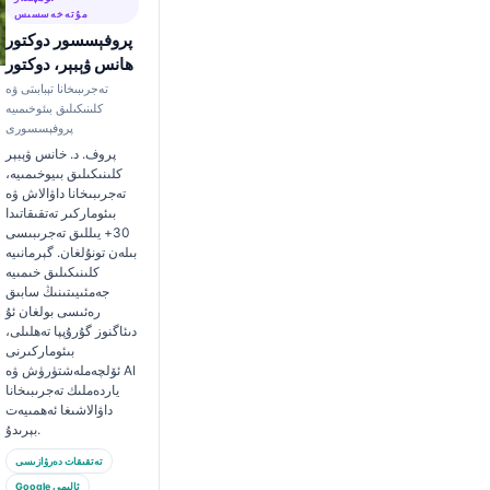
مۇتەخەسسىس
پروفېسسور دوكتور
ھانس ۋېبېر، دوكتور
تەجرىبىخانا تېبابىتى ۋە
كلىنىكىلىق بىئوخىمىيە
پروفېسسورى
پروف. د. خانس ۋېبېر
كلىنىكىلىق بىيوخىمىيە،
تەجرىبىخانا داۋالاش ۋە
بىئوماركىر تەتقىقاتىدا
30+ يىللىق تەجرىبىسى
بىلەن تونۇلغان. گېرمانىيە
كلىنىكىلىق خىمىيە
جەمئىيىتىنىڭ سابىق
رەئىسى بولغان ئۇ
دىئاگنوز گۇرۇپپا تەھلىلى،
بىئوماركىرنى
ئۆلچەملەشتۈرۈش ۋە AI
ياردەملىك تەجرىبىخانا
داۋالاشىغا ئەھمىيەت
بېرىدۇ.
تەتقىقات دەرۋازىسى
Google ئالىمى