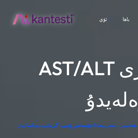
باھا
ئۆي
AST/ALT نىسبىتى: بېغىر ئېنزىم ئەندىزىلىرى
ەلەيدۇ
 ھەقسىز - تەجرىبىخانا چۈشەندۈرۈشى ، گېرمانىيەدە ياسالغان