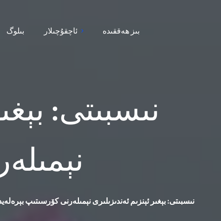
بىز ھەققىدە
ئاچقۇچىلار
بىلوگ
نېمىلەر
AST/ALT نىسبىتى: بېغىر ئېنزىم ئەندىزىلىرى نېمىلەرنى كۆرسىتىپ بېرەلەي