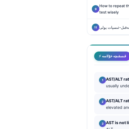
O‘zbekcha
How to repeat t
test wisely
Українська
አማርኛ
 نەقىل-ئىسپات يولى
Kiswahili
ភាសាខ្មែរ
ဗမာစာ
⚡ قىسقىچە خۇلاسە
ไทย
Tagalog
AST/ALT rat
Tiếng Việt
usually und
Bahasa Melayu
മലയാളം
AST/ALT rat
elevated an
ಕನ್ನಡ
ગુજરાતી
AST is not l
தமிழ்