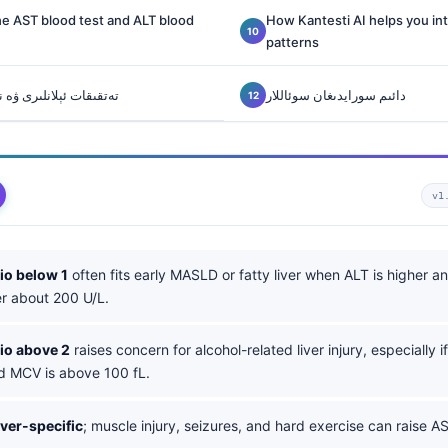
he AST blood test and ALT blood
How Kantesti AI helps you in
patterns
دائىم سورايدىغان سوئاللار
تەتقىقات ئېلانلىرى ۋە
v1
io below 1
often fits early MASLD or fatty liver when ALT is higher a
er about 200 U/L.
io above 2
raises concern for alcohol-related liver injury, especially i
d MCV is above 100 fL.
iver-specific
; muscle injury, seizures, and hard exercise can raise 