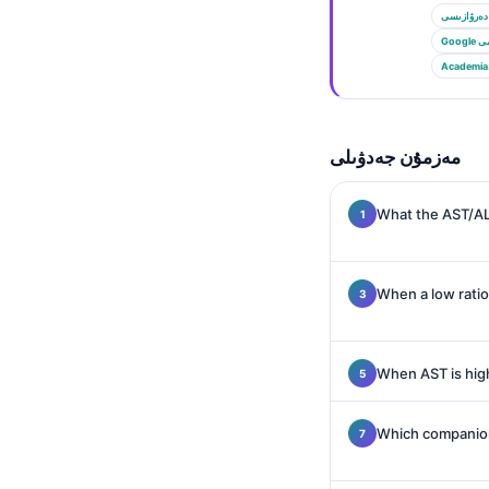
Euskara
دەرۋازىسى
Македонски јазик
الىمى
Academia
Latviešu valoda
Galego
অসমীয়া
مەزمۇن جەدۋىلى
සිංහල
What the AST/ALT
سنڌي
پښتو
When a low ratio 
Slovenčina
Hrvatski
When AST is high
Suomi
Қазақ тілі
Which companion 
Català