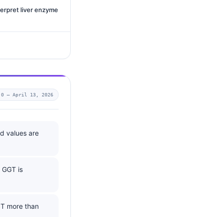
terpret liver enzyme
.0 —
April 13, 2026
nd values are
f GGT is
AST more than