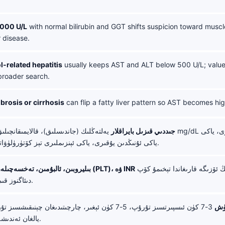
,000 U/L
with normal bilirubin and GGT shifts suspicion toward muscl
r disease.
l-related hepatitis
usually keeps AST and ALT below 500 U/L; valu
broader search.
brosis or cirrhosis
can flip a fatty liver pattern so AST becomes hi
جىددىي قىزىل بايراقلار
1.5 ياكى ئۇنىڭدىن يۇقىرى، ياكى ئېنزىملىرى تېز كۆتۈرۈلۈۋاتقان بولسا.
پەقەت نىسبەتنىڭ ئۆزىگە قارىغاندا تېخىمۇ كۆپ
GGT، ALP، بىليروبىن، ئالبۇمىن، تەخسەچىلەر (PLT)، ۋە INR
دىئاگنوز قىممىتى قوشىدۇ.
رۈش
3-7 كۈن ئىسپىرتسىز تۇرۇپ، 5-7 كۈن ئېغىر، چارچىتىدىغان چېنى
يالغان ئەندىشەدىن ساقلايدۇ.