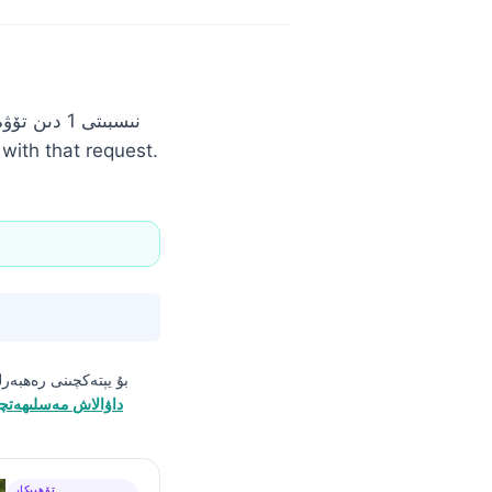
بىلەن مۇناسىۋەتلىك زەخىملىنىش ياكى بە
بۇ يېتەكچىنى رەھبەرل
داۋالاش مەسلىھەتچ
تۆھپىكار