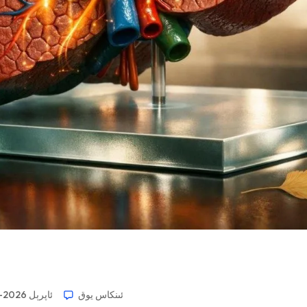
ئىنكاس يوق
13-ئاپرېل 2026-يىل