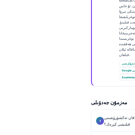
Euskara
Medic) بولۇش
ن، ئۇ خاس
Македонски јазик
تىكى نېرۋا
وغرىلىقىغا
Latviešu valoda
ەت قىلىدۇ.
ئوماركىرنى
Galego
ەجرىبىخانا
 توغرىسىدا
অসমীয়া
تى ھەققىدە
قالە ئېلان
සිංහල
قىلغان.
سنڌي
دەرۋازىسى
پښتو
الىمى
Academia
Slovenčina
Hrvatski
مەزمۇن جەدۋىلى
Suomi
ى قان تەكشۈرۈشىنى
Қазақ тілі
قىلىشى كېرەك؟
Català