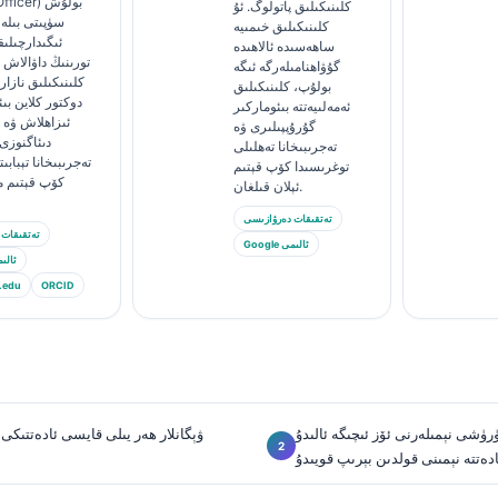
al Officer
كلىنىكىلىق پاتولوگ. ئۇ
سۈپىتى بىلە
كلىنىكىلىق خىمىيە
ئىگىدارچىلىق
ساھەسىدە ئالاھىدە
تورىنىڭ داۋالاش ت
گۇۋاھنامىلەرگە ئىگە
كلىنىكىلىق نازار
بولۇپ، كلىنىكىلىق
دوكتور كلاین بى
ئەمەلىيەتتە بىئوماركىر
ئىزاھلاش ۋە ت
گۇرۇپپىلىرى ۋە
دىئاگنوزى
تەجرىبىخانا تەھلىلى
تەجرىبىخانا تېبابى
توغرىسىدا كۆپ قېتىم
كۆپ قېتىم ما
ئېلان قىلغان.
تەتقىقات دەرۋازىسى
تەتقىقات 
Google ئالىمى
Google ئ
.edu
ORCID
ۈشى نېمىلەرنى ئۆز ئىچىگە ئالىدۇ
ۋېگانلار ھەر يىلى قايسى ئادەتتىك
دەتتە نېمىنى قولدىن بېرىپ قويىدۇ