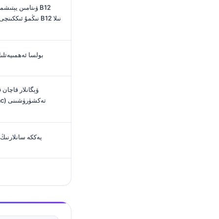
نىڭمۇ ئىككىنچى بە
25-گىدروكىسى ۋىتامىن D بولسا ئەھ
يەككە سانلارنىڭ 