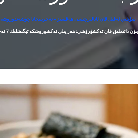
سۈنئىي ئەقىل قان ئانالىزچىسى ھەقسىز - تەجرىبىخانا چۈشەندۈرۈشى ،
ئىملىق قان تەكشۈرۈشى: ھەر يىلى تەكشۈرۈشكە تېگىشلىك 7 تەجرىبىخانا كۆرسەتكۈچى