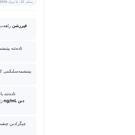
2026-يىلى 12-ئاپرېل
فېررىتىن
راھەت د
ئادەتتە يېتىش
زا