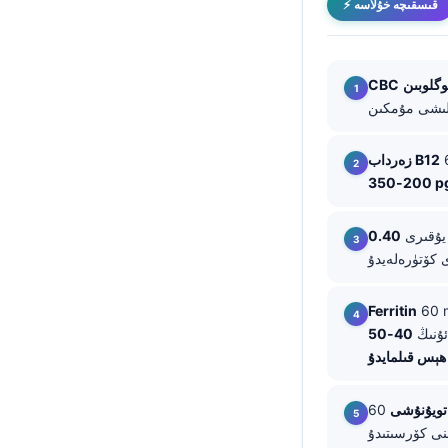
⚡ قىسقىچە خۇلاسە
తెలుగు
मराठी
وگلوبىن
CBC
اردو
বাংলা
زەرداب B12
Shqip
200-
Magyar
Slovenščina
ۇقىرى
한국어
Polski
Ferritin
Lietuvių kalba
ئۇنىڭ
40-50 ng/mL دىن
Русский
ქართული
تويۇنۇشى
Čeština