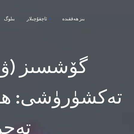
بىز ھەققىدە
ئاچقۇچىلار
بىلوگ
گۆشسىز (ۋېگ
تەجر