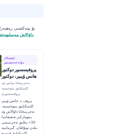
بۇ يېتەكچىنى رەھبەرل
داۋالاش مەسلىھەتچ
تۆھپىكار
مۇتەخەسسىس
پروفېسسور دوكتور
ھانس ۋېبېر، دوكتور
تەجرىبىخانا تېبابىتى ۋە
كلىنىكىلىق بىئوخىمىيە
پروفېسسورى
پروف. د. خانس ۋېبېر
كلىنىكىلىق بىيوخىمىيە،
تەجرىبىخانا داۋالاش ۋە
بىئوماركىر تەتقىقاتىدا
30+ يىللىق تەجرىبىسى
بىلەن تونۇلغان. گېرمانىيە
كلىنىكىلىق خىمىيە