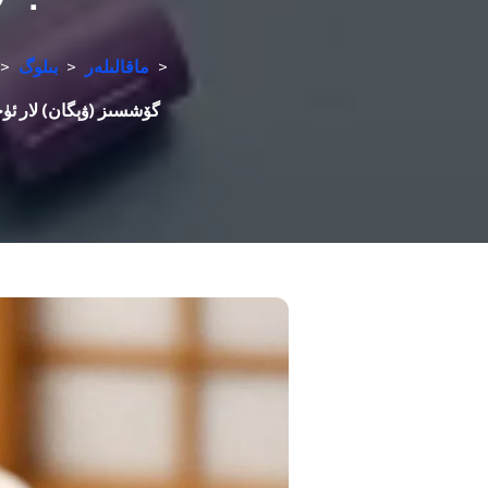
>
ماقالىلەر
>
بىلوگ
>
گۆشسىز (ۋېگان) لار ئۈچۈن دا