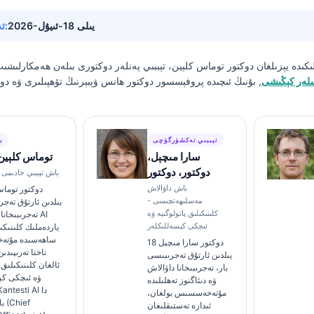
2026-يىلى 18-ئىيۇل
🔄 ئەڭ يېڭىلانغان ۋاقتى:
ىكىدە يېزىلغان
دوكتور توماس كلېين، تېببىي پەنلەر دوكتورى
بىلەن ھەمكارلىشى
ىلەر كېڭىشى
, بۇنىڭ ئىچىدە پروفېسسور دوكتور ھانس ۋېبېرنىڭ تۆھپىلىرى ۋە دوك
تېببىي تەكشۈرگۈچى
ب
سارا مىچېل،
توماس كلېين،
دوكتور، دوكتور
كانتېستى AI باش تېببىي خادىمى
باش داۋالاش
مەسلىھەتچىسى -
يىلدىن ئارتۇق تەجر
كلىنىكىلىق پاتولوگىيە ۋە
تەجرىبىخانا تې
ئىچكى كېسەللىكلەر
ياردەملىك كلىنىكى
ساھەسىدە مۇتە
دوكتور سارا مىچېل 18
تاختا تەرىپىدى
يىلدىن ئارتۇق تەجرىبىسى
ئالغان كلىنىكىلىق
بار، تەجرىبىخانا داۋالاش
ۋە ئىچكى كې
ۋە دىئاگنوز تەھلىلىدە
مۇتەخەسسىس بولغان،
با
ئىدارە تەستىقلىغان