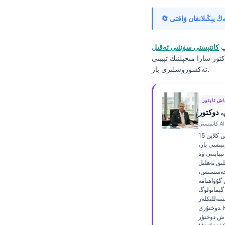
Frysk
Esperanto
Беларуская мова
پ
كانتېستى سۈنئىي ئەقىل
تور سارا مىچېلنىڭ تېببىي
Татар теле
تەكشۈرۈشلىرى بار.
Кыргызча
Cebuano
اش ئاپتور
Basa Jawa
 دوكتور
ພາສາລາວ
دوكتور توماس كلاین 15
Монгол
ىبىسى بار،
بابىتى ۋە AI
Afrikaans
لىق تەھلىل
خەسسىس،
العربية المغربية
ن گۇۋاھنامە
 گېماتولوگ
Occitan
سەللىكلەر
دوختۇرى. Kantesti AI دا
Gàidhlig
ش دوختۇر (Chief