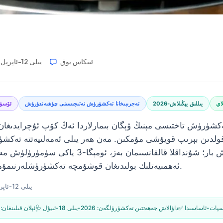
ئىنكاس يوق
2026-يىلى 12-ئاپرېل
لاي
2026-يىللىق يېڭىلاش
تەجرىبىخانا تەكشۈرۈش نەتىجىسىنى چۈشەندۈرۈش
ئۆسۈم
لدىن بېرىپ قويۇشى مۇمكىن. مەن ھەر يىلى ئەمەلىيەتتە تەكشۈرى
تەكشۈرۈش بار؛ شۇنداقلا قالقانسىمان بەز، ئوم
ئەھمىيەتلىك بولىدىغان قوشۇمچە تەكشۈرۈشلەرنىمۇمۇ ئۆز ئىچىگە ئالىمەن.
2026-يىلى 12-ئاپرېل
ئىسپات-ئاساسىدا
🩺 داۋالاش جەھەتتىن تەكشۈرۈلگەن:
2026-يىلى 18-ئىيۇل
📝 ئېلان قىلىنغان: