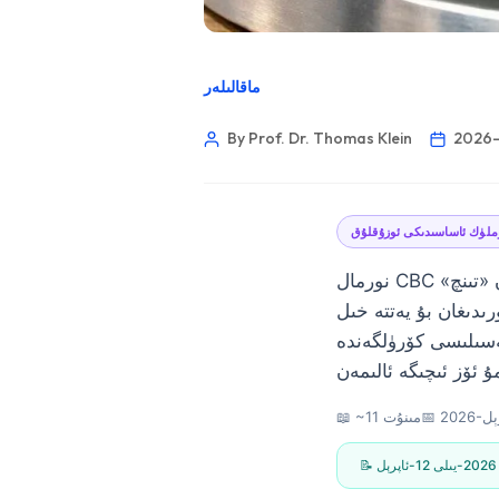
ماقالىلەر
By Prof. Dr. Thomas Klein
لۈك ئاساسىدىكى ئوزۇقلۇق
نورمال CBC ياكى خىمىيە تەكشۈرۈش تاختىسى مېنىڭ ۋېگان بىمارلاردا ئەڭ كۆپ ئۇچرايدىغان «تىنچ»
دىغان بۇ يەتتە خىل
ېگا-3 ياكى سۈمۈرۈلۈش مەسىلىسى كۆرۈلگەندە
📅
📖 ~11 مىنۇت
Norsk bokmål
2026-يىلى 12-ئاپرېل
Ślōnskŏ gŏdka