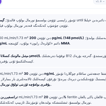
v1.0 —
ائىرىدىن خېلىلا
until
تۆمۈر زاپىسى تۆۋەن بولسىمۇ نورمال بولۇپ قالىدۇ؛;
گېم
تۆۋەن چۈشۈپ كەتكەنگە قەدەر نورمال بولۇپ قېلىشى مۇمكىن.
مەسلىك بولىدۇ؛;
200 pg/mL (148 pmol/L)
60 mL/min/1.73 m² دىن تۆۋەن
.
MMA
دائىم «كۈلرەڭ رايون» بولۇپ، كۆپىنچە
350 pg/mL
توقۇما دەرىجىلىك B12 يېتىشمەسلىكىنى كۆرسىتىدۇ، گەرچە بۆرەك
0.40 µmol/L
مېتىل مالونىك كىسلاتا
ي
كېسەللىكىمۇ ئۇنى يۇقىرى كۆتۈرەلەيدۇ.
ئادەتتە باشقا جەھەتتىن ساغلام چوڭلاردا تۆمۈر
30 ng/mL
60 mL/min/1.73 m² دىن تۆۋەن
پىسىنىڭ تۆۋەنلىكىدىن دېرەك بېرىدۇ؛ نۇرغۇن كېسەللىك ئالامەتلىرى بار بىمارلار 
.
يۇقىرى بولغۇچە ئۆزىنى تولۇق نورمال ھېس قىلمايدۇ.
ferritin چېگرادىن چىقىپ قالغان ياكى يالغان
20%
60 mL/min/1.73 m² دىن تۆۋەن
ترانسفېررىن 
نورمال بولسىمۇ، ئىشلىتىشكە بولىدىغان تۆمۈرنىڭ ئازىيىپ كەتكەنلىكىنى كۆرسىتىدۇ.