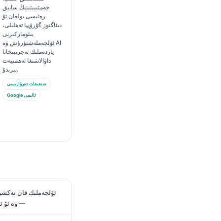
جەمئىيىتىنىڭ سابىق
رەئىسى بولغان ئۇ
دىئاگنوز گۇرۇپپا تەھلىلى،
بىئوماركىرنى
ئۆلچەملەشتۈرۈش ۋە AI
ياردەملىك تەجرىبىخانا
داۋالاشىغا ئەھمىيەت
بېرىدۇ.
تەتقىقات دەرۋازىسى
Google ئالىمى
ئۆلچەملىك قان تەكشۈر
— ۋە ئۇ ئا