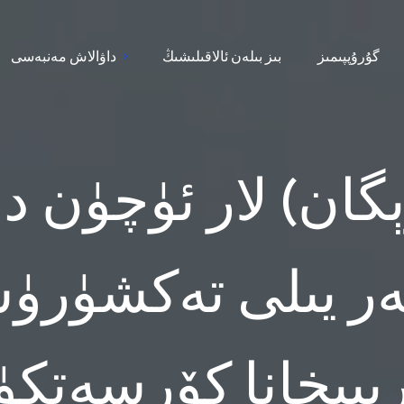
گۇرۇپپىمىز
بىز بىلەن ئالاقىلىشىڭ
داۋالاش مەنبەسى
ان) لار ئۈچۈن دا
ىبىخانا كۆرسەتك