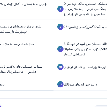
D ۋىتامىن يېتىشمەسلىكى ئەمەس، بەلكى ۋىتامىن B12
CBC (MCV ۋە RDW بىلەن): تۇنجى سۈكۈتتىكى سىگنال
لگىسى لازىم — پەقەتلا زەرداب B12 نىلا
تەكشۈرۈش ئادەمنى ئازدۇرالايدۇ
مىيەتلىك بەلگە
تۆمۈرنىڭ ئازىيىپ كېت
ۋېگانلار قاچان قالقانسىمان بەز، لىپېدلار، ئومېگا-3
CMP يەنىلا پايدىلىق — پەقەتلا 
كۆرسەتكۈچى ياكى سىلىياك (celiac) تەكشۈرۈشىنى
قوشۇشى كېرەك
يىلدا بىر قېتىملىق قان تەكشۈرۈشىگ
ئورنىغا يۈزلىنىشنى قانداق ئوقۇش
قىلىش — نەتىجىلەرنىڭ مەن
دائىم سورايدىغان سوئاللار
تەتق