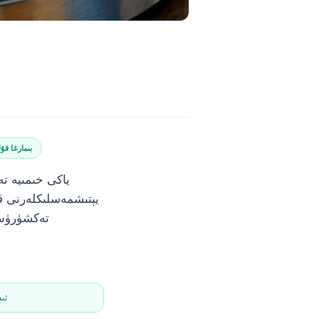
بىمارغا قۇ
يېتىشمەسلىكلەرنى قو
✅ 