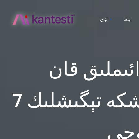
باھا
ئۆي
ئىملىق قان
تەكشۈرۈشى: ھەر يىلى تەكشۈرۈشكە تېگىشلىك 7
ۈچى