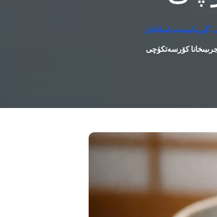
 گېرمانىيەدە ياسالغان