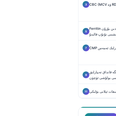
O‘zbekcha
Українська
አማርኛ
Ferritin بىلەن تۆمۈر تەتقىقاتلىرى ئانېمىيەدىن بۇرۇن
Kiswahili
ىشىنى تۇتۇپ قالىدۇ
ភាសាខ្មែរ
ဗမာစာ
يېتەرلىك ئەمەس
ไทย
Tagalog
ە قانداق تەييارلىق
Tiếng Việt
اسى بولۇشى ئۈچۈن
Bahasa Melayu
മലയാളം
ىقات ئېلانى بۆلىكى
ಕನ್ನಡ
ગુજરાતી
தமிழ்