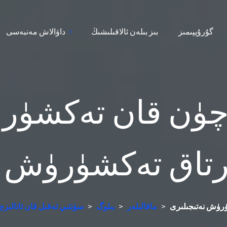
گۇرۇپپىمىز
بىز بىلەن ئالاقىلىشىڭ
داۋالاش مەنبەسى
ئۈچۈن قان تەكشۈر
رتاق تەكشۈرۈش ن
ۈرۈش نەتىجىلىرى
>
ماقالىلەر
>
بىلوگ
>
سۈنئىي ئەقىل قان ئانالىز