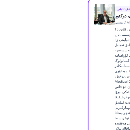
Frysk
اش ئاپتور
Esperanto
 دوكتور
Беларуская мова
دوكتور توماس كلاین 15
Татар теле
ىبىسى بار،
بابىتى ۋە AI
Кыргызча
لىق تەھلىل
خەسسىس،
Cebuano
ن گۇۋاھنامە
 گېماتولوگ
Basa Jawa
سەللىكلەر
دوختۇرى. Kantesti AI دا
ພາສາລາວ
ش دوختۇر (Chief
Medic) بولۇش
Монгол
ن، ئۇ خاس
Afrikaans
تىكى نېرۋا
وغرىلىقىغا
العربية المغربية
ەت قىلىدۇ.
ئوماركىرنى
Occitan
ەجرىبىخانا
 توغرىسىدا
Gàidhlig
تى ھەققىدە
قالە ئېلان