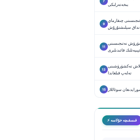
بىخەتەرلىكى
O‘zbekcha
Українська
تىجىسىنى چىقارماي
አማርኛ
انداق سېلىشتۇرۇش
Kiswahili
كشۈرۈش نەتىجىسىنى
ភាសាខ្មែរ
ىيەتلىك قائىدىلىرى
ဗမာစာ
الاش تەكشۈرۈشىنى
ไทย
تەلەپ قىلغاندا
Tagalog
Tiếng Việt
ورايدىغان سوئاللار
Bahasa Melayu
മലയാളം
ಕನ್ನಡ
⚡ قىسقىچە خۇلاسە
ગુજરાતી
தமிழ்