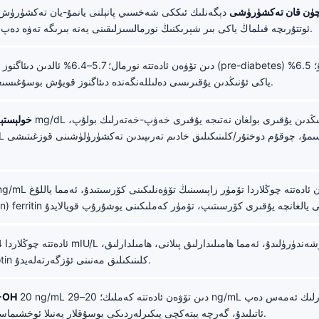
ئۈچۈن قان تەكشۈرۈشى
دېگەنلىك ئىككى شەخسىي پانېلنى يانمۇ-يان تەكشۈرۈش؛
ئوتتۇرىچە قىلماڭ ياكى بىر شېرىكنىڭ نورمالسىزلىقىنى يەنە بىرىگە تەۋە دەپ پەرەز قىلماڭ.
5.7% دىن 
ياكى ئۇنىڭدىن يۇقىرىسى دەلىللەنگەندە دىئاگنوز قويۇش بوسۇغىسىغا توغرا كېلىدۇ.
LDL خولېست
30 ng/mL دىن تۆۋەن ئادەتتە چوڭلاردا تۆمۈر زاپىسىنى
دورىلار ۋە biotin كلىنىكىلىق مەنىنى ئۆزگەرتەلەيدۇ.
20 ng/mL دىن تۆۋەن ئادەتتە كەملىك؛ 20–29 ng/mL كۆپىنچە يېتەرلىك ئەمەس دەپ
D ۋىتامىن 25-
ئاتىلىدۇ، گەرچە يېتەكچى پىكىرلەردىكى بوسۇقلار يەنىلا ئوخشىماسلىقى مۇمكىن.