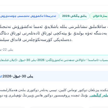
بىمارغا قۇلاي
2026-يىللىق يېڭىلاش
تەجرىبىخانا تەكشۈرۈش نەتىجىسىنى چۈشەندۈرۈش
غلاملىق نىشانلىرىنى بىللە باشلايدۇ، ئەمما تەكشۈرۈش نەتىجىلىرى 
بەدىنىگە تەۋە بولىدۇ. بۇ يېتەكچى ئورتاق ئادەتلەرنى ئورتاق دىئاگن
دەسلەپكى كۆرسەتكۈچلەرنى قانداق سېلىشتۇرۇشنى كۆرسىتىدۇ.
2026-يىلى 22-ماي
 ئىسپات-ئاساسىدا
🩺 داۋالاش جەھەتتىن تەكشۈرۈلگەن:
2026-يىلى 30-ئىيۇل
📝 ئېلان قىلىنغا
2026-يىلى 30-ئىيۇل
🔄 ئەڭ يېڭىلانغان ۋاقتى:
ىكىدە يېزىلغان
دوكتور توماس كلېين، تېببىي پەنلەر دوكتورى
بىلەن ھەمكارلىشى
ىلەر كېڭىشى
, بۇنىڭ ئىچىدە پروفېسسور دوكتور ھانس ۋېبېرنىڭ تۆھپىلىرى ۋە دوك