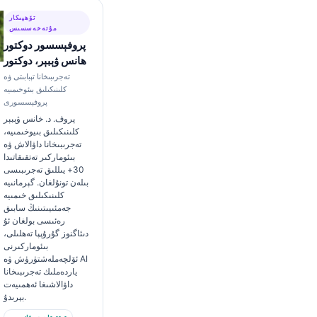
تۆھپىكار
مۇتەخەسسىس
پروفېسسور دوكتور
ھانس ۋېبېر، دوكتور
تەجرىبىخانا تېبابىتى ۋە
كلىنىكىلىق بىئوخىمىيە
پروفېسسورى
پروف. د. خانس ۋېبېر
كلىنىكىلىق بىيوخىمىيە،
تەجرىبىخانا داۋالاش ۋە
بىئوماركىر تەتقىقاتىدا
30+ يىللىق تەجرىبىسى
بىلەن تونۇلغان. گېرمانىيە
كلىنىكىلىق خىمىيە
جەمئىيىتىنىڭ سابىق
رەئىسى بولغان ئۇ
دىئاگنوز گۇرۇپپا تەھلىلى،
بىئوماركىرنى
ئۆلچەملەشتۈرۈش ۋە AI
ياردەملىك تەجرىبىخانا
داۋالاشىغا ئەھمىيەت
بېرىدۇ.