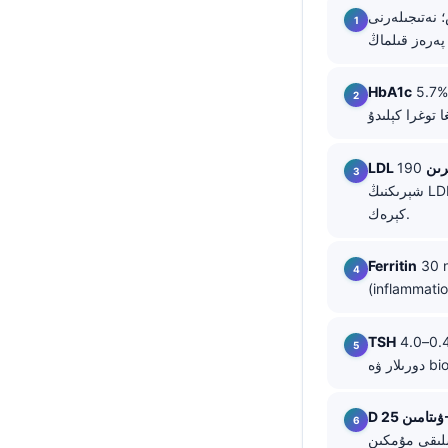
 نەتىجىلەرنى
తెలుగు
मराठी
تۆۋەن ئادەتتە نورمال؛ 5.7–6.4% ئالدىن دىئاگنوز (pre-diabetes) نى كۆرسىتىدۇ؛ 6.5%
HbA1c
اردو
বাংলা
Shqip
ېرىن
190 mg/dL ياكى ئۇنىڭدىن يۇقىرى بولغان نەتىجە يۇقىرى خەۋپ-خەتەرلىك بولۇپ،
شېرىكنىڭ LDL نورمال بولسىمۇ، چوقۇم دوختۇر/كلىنىكىلىق خادىم تەرىپىدىن تەكشۈرۈلۈشىنى قوزغىتىشى
Magyar
كېرەك.
Slovenščina
한국어
ڭ تۆۋەنلىكىنى كۆرسىتىدۇ، ئەمما ياللۇغ
Ferritin
Polski
Lietuvių kalba
ئادەتتە چوڭلاردا 0.4–4.0 mIU/L ئەتراپىدا چۈشەندۈرۈلىدۇ، ئەمما ھامىلىدارلىق پىلانى، ھامىلدارلىق،
TSH
Русский
ქართული
OH
Čeština