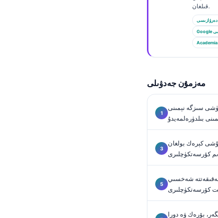
Euskara
قىلغان.
Македонски јазик
دەرۋازىسى
Latviešu valoda
الىمى
Academia
Galego
অসমীয়া
සිංහල
مەزمۇن جەدۋىلى
سنڌي
ۈشى سىزگە نېمىنى
پښتو
مىنى بىلدۈرەلمەيدۇ
ۇشى كېرەك بولغان
Slovenčina
زىم كۆرسەتكۈچلىرى
Hrvatski
Suomi
 ھەقىقەتتە شەخسىي
نت كۆرسەتكۈچلىرى
Қазақ тілі
Català
ىگەر، بۆرەك ۋە دورا