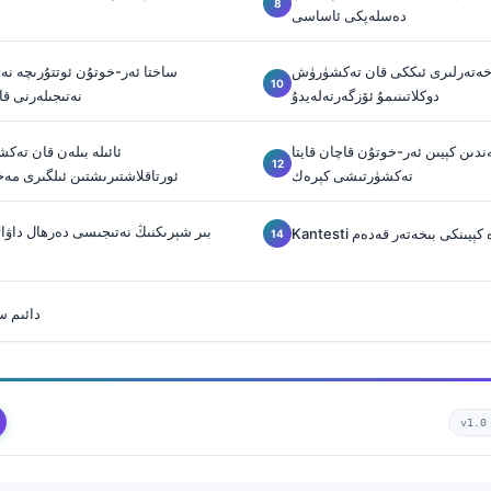
دەسلەپكى ئاساسى
-خەتەرلىرى ئىككى قان تەكشۈرۈش
ساختا ئەر-خوتۇن ئوتتۇرىچە نە
دوكلاتىنىمۇ ئۆزگەرتەلەيدۇ
نەتىجىلەرنى ق
ندىن كېيىن ئەر-خوتۇن قاچان قايتا
ئائىلە بىلەن قان تە
تەكشۈرتىشى كېرەك
ئورتاقلاشتىرىشتىن ئىلگىرى مەخپ
بىر شېرىكنىڭ نەتىجىسى دەرھال داۋ
ش ۋە كېيىنكى بىخەتەر قەدەم
دائىم س
v1.0