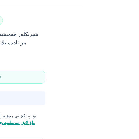
شېرىكلەر ھەمىشە سا
بىر ئادەمنىڭ 
✅
بۇ يېتەكچىنى رەھبەرل
داۋالاش مەسلىھەتچ