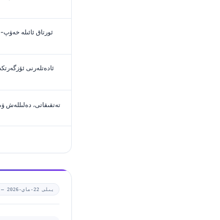
ئورتاق ئائىلە خەۋپ
ئادەتلەرنى ئۆزگەرتكە
Kantesti تەتقىقاتى، دەلىللە
2026-يىلى 22-ماي
 —