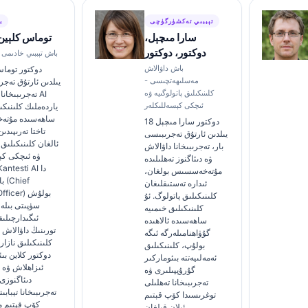
تېببىي تەكشۈرگۈچى
ب
سارا مىچېل،
توماس كلېين،
دوكتور، دوكتور
كانتېستى AI باش تېببىي خادىمى
باش داۋالاش
مەسلىھەتچىسى -
يىلدىن ئارتۇق تەجر
كلىنىكىلىق پاتولوگىيە ۋە
تەجرىبىخانا تې
ئىچكى كېسەللىكلەر
ياردەملىك كلىنىكى
ساھەسىدە مۇتە
دوكتور سارا مىچېل 18
تاختا تەرىپىدى
يىلدىن ئارتۇق تەجرىبىسى
ئالغان كلىنىكىلىق
بار، تەجرىبىخانا داۋالاش
ۋە ئىچكى كې
ۋە دىئاگنوز تەھلىلىدە
مۇتەخەسسىس بولغان،
با
ئىدارە تەستىقلىغان
al Officer
كلىنىكىلىق پاتولوگ. ئۇ
سۈپىتى بىلە
كلىنىكىلىق خىمىيە
ئىگىدارچىلىق
ساھەسىدە ئالاھىدە
تورىنىڭ داۋالاش ت
گۇۋاھنامىلەرگە ئىگە
كلىنىكىلىق نازار
بولۇپ، كلىنىكىلىق
دوكتور كلاین بى
ئەمەلىيەتتە بىئوماركىر
ئىزاھلاش ۋە ت
گۇرۇپپىلىرى ۋە
دىئاگنوزى
تەجرىبىخانا تەھلىلى
تەجرىبىخانا تېبابى
توغرىسىدا كۆپ قېتىم
كۆپ قېتىم ما
ئېلان قىلغان.