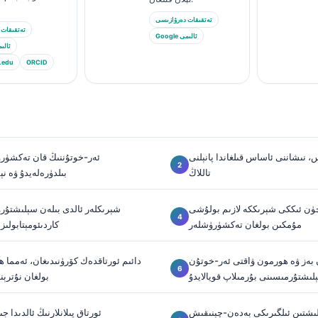
تەتقىقات دەرۋازىسى
تەتقىقات 
Google ئالىمى
Google ئ
.edu
ORCID
 نىشاننى ئاساس قىلغاندا پانېلنى
ئەر-خوتۇننىڭ قان تەكشۈر
تاللاڭ
بىلدۈرەلەيدۇ ۋە نې
ۈچۈن ئىككى شېرىككە لازىم بولۇشى
شېرىكلەر ئالدى بىلەن سېلىشتۇر
مۇمكىن بولغان تەكشۈرۈشلەر
كاردىئومېتابولى
 بەز ۋە ھورمون ۋاقتى ئەر-خوتۇن
دائىم ئورتاقدەك كۆرۈنىدىغان، ئەمما
لىشتۇرمىسىنى بۇرمىلاپ قويالايدۇ
بولغان نۇترې
لىشتىن ئىلگىرىكى بەدەن-چېنىقىش
ئورتاق پىلانلارنىڭ ئالدىدا ج