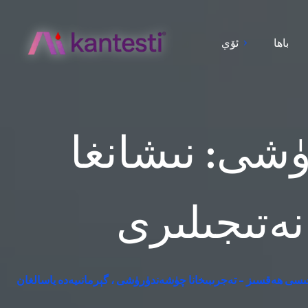
باھا
ئۆي
ۈشى: نىشانغا
ەتىجىلىرى
چىسى ھەقسىز - تەجرىبىخانا چۈشەندۈرۈشى ، گېرمانىيەدە ياسالغان