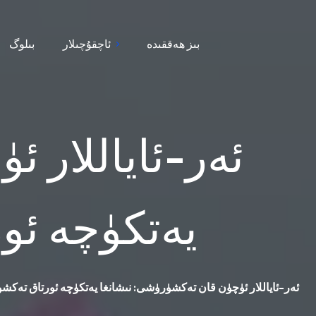
بىز ھەققىدە
ئاچقۇچىلار
بىلوگ
ئەر-ئاياللار 
يەتكۈچە ئو
ئەر-ئاياللار ئۈچۈن قان تەكشۈرۈشى: نىشانغا يەتكۈچە ئورتاق تەكش