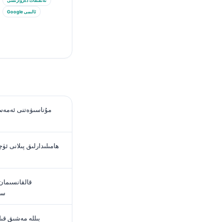
تەتقىقات دەرۋازىسى
Google ئالىمى
مۇناسىۋەتنى ئەمەس،
ھامىلىدارلىق پىلانى ئ
قالقانسىمان
سې
بىللە مەشىق قى