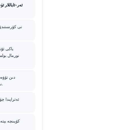
ئەر-ئاياللار 
(inflammation) ferritin نى يالغانچە يۇقىرى كۆرسىتىپ، تۆمۈر كەملىكىنى يوشۇرۇپ قويالايدۇ.