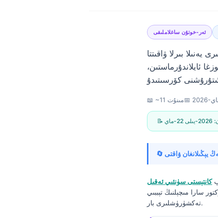
ئەر-خوتۇن ساغلاملىقى
يەنىلا بىرلا ۋاقىتتا
وزغا ئايلاندۇرماستىن،
📅
📖 ~11 مىنۇت
ن:
2026-يىلى 22-ماي
پ
كانتېستى سۈنئىي ئەقىل
تور سارا مىچېلنىڭ تېببىي
Norsk bokmål
تەكشۈرۈشلىرى بار.
Ślōnskŏ gŏdka