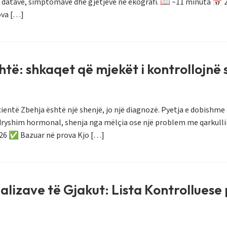
të datave, simptomave dhe gjetjeve në ekografi. 📖 ~11 minuta 📅 
ova […]
htë: shkaqet që mjekët i kontrollojnë 
ientë Zbehja është një shenjë, jo një diagnozë. Pyetja e dobishme 
dryshim hormonal, shenja nga mëlçia ose një problem me qarkulli
2026 ✅ Bazuar në prova Kjo […]
lizave të Gjakut: Lista Kontrolluese 