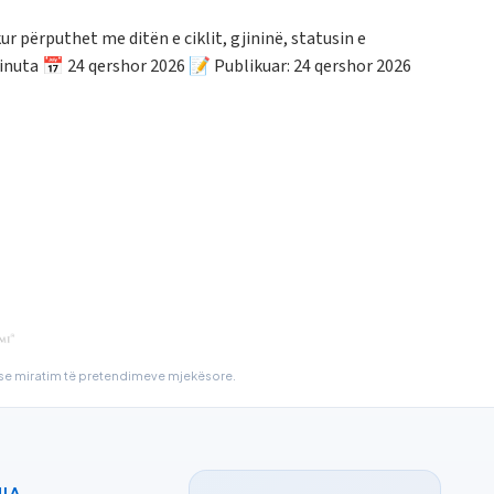
r përputhet me ditën e ciklit, gjininë, statusin e
nuta 📅 24 qershor 2026 📝 Publikuar: 24 qershor 2026
r ose miratim të pretendimeve mjekësore.
IA