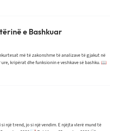
tërinë e Bashkuar
shkurtesat më të zakonshme të analizave të gjakut në
 ure, kripërat dhe funksionin e veshkave së bashku. 📖
 një trend, jo si një vendim. E njëjta vlerë mund të