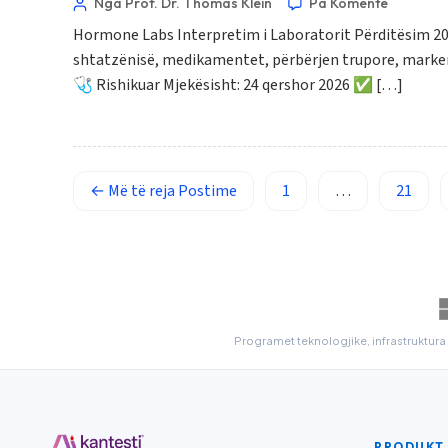
Nga Prof. Dr. Thomas Klein
Pa Komente
Русский
Hormone Labs Interpretim i Laboratorit Përditësim 2026 
ქართული
shtatzënisë, medikamentet, përbërjen trupore, markerë
🩺 Rishikuar Mjekësisht: 24 qershor 2026 ✅ […]
Čeština
日本語
Eesti
Azərbaycan dili
←
Më të reja
Postime
1
…
21
Bosanski
Svenska
Српски језик
Íslenska
Programet teknologjike, infrastruktura 
Հայերեն
Bahasa Indonesia
हिन्दी
Nederlands
PRODUKT