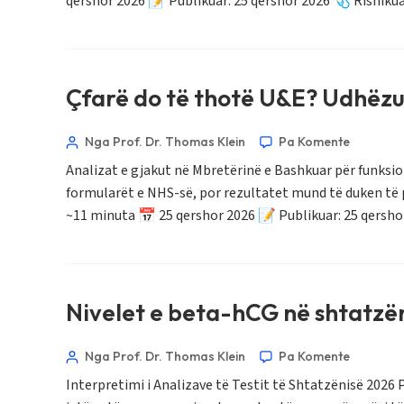
qershor 2026 📝 Publikuar: 25 qershor 2026 🩺 Rishiku
Afrikaans
العربية المغربية
Occitan
Çfarë do të thotë U&E? Udhëzu
Gàidhlig
Euskara
Nga Prof. Dr. Thomas Klein
Pa Komente
Македонски јазик
Analizat e gjakut në Mbretërinë e Bashkuar për funksi
Latviešu valoda
formularët e NHS-së, por rezultatet mund të duken të p
~11 minuta 📅 25 qershor 2026 📝 Publikuar: 25 qersho
Galego
অসমীয়া
සිංහල
سنڌي
Nivelet e beta-hCG në shtatzën
پښتو
Nga Prof. Dr. Thomas Klein
Pa Komente
Interpretimi i Analizave të Testit të Shtatzënisë 2026 P
Slovenčina