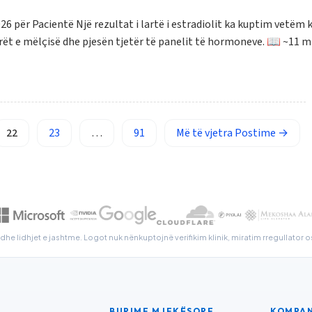
për Pacientë Një rezultat i lartë i estradiolit ka kuptim vetëm ku
t e mëlçisë dhe pjesën tjetër të panelit të hormoneve. 📖 ~11 mi
22
23
…
91
Më të vjetra
Postime
→
dhe lidhjet e jashtme. Logot nuk nënkuptojnë verifikim klinik, miratim rregullato
BURIME MJEKËSORE
KOMPAN