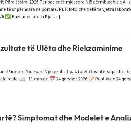
orit Përditësimi 2026 Për pacientë miqësorë Një përmbledhje e AI-s
ë të shpërndara në portale, PDF, foto dhe fletë të vjetra laborat
2026 ✅ Bazuar në prova Kjo […]
ezultate të Ulëta dhe Riekzaminime
 për Pacientë Miqësorë Një rezultat pak i ulët i fosfatit shpesh ës
ë panele reale. 📖 ~11 minuta 📅 24 qershor 2026 📝 Publikuar: 24 q
Lartë? Simptomat dhe Modelet e Anal