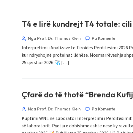
Norsk bokmål
T4 e lirë kundrejt T4 totale: ci
Ślōnskŏ gŏdka
Frysk
Nga Prof. Dr. Thomas Klein
Pa Komente
Interpretimi i Analizave të Tiroides Përditësimi 2026 Pë
Esperanto
kur ndryshojnë proteinat lidhëse. Mosmarrëveshja shpes
Беларуская мова
25 qershor 2026 🩺 […]
Татар теле
Кыргызча
ئۇيغۇرچە
Çfarë do të thotë “Brenda Kufi
Cebuano
Basa Jawa
Nga Prof. Dr. Thomas Klein
Pa Komente
ພາສາລາວ
Kuptimi WNL në Laborator Interpretimi i Përditësimit 20
së laboratorit. Pyetja e dobishme është nëse ky rezult
Монгол