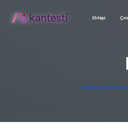
Shtëpi
Çm
Analizues i Testit të