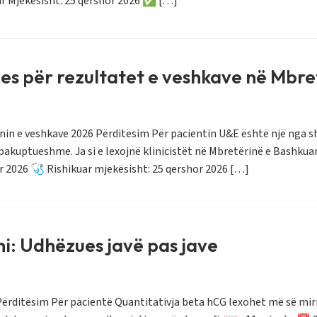
ar Mjekësisht: 25 qershor 2026 ✅ […]
es për rezultatet e veshkave në Mbre
onin e veshkave 2026 Përditësim Për pacientin U&E është një nga 
akuptueshme. Ja si e lexojnë klinicistët në Mbretërinë e Bashkuar
r 2026 🩺 Rishikuar mjekësisht: 25 qershor 2026 […]
i: Udhëzues javë pas jave
ërditësim Për pacientë Quantitativja beta hCG lexohet më së miri si