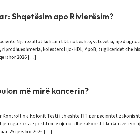
tar: Shqetësim apo Rivlerësim?
cientë Një rezultat kufitar i LDL nuk është, vetëvetiu, një diagnozë
k, riprodhueshmëria, kolesteroli jo-HDL, ApoB, trigliceridet dhe 
 qershor 2026 […]
 zbulon më mirë kancerin?
ër Kontrollin e Kolonit Testi i thjeshtë FIT për pacientët zakonish
rdhjen nga zorra e poshtme e njeriut dhe zakonisht kërkon vetëm n
uar: 25 qershor 2026 […]