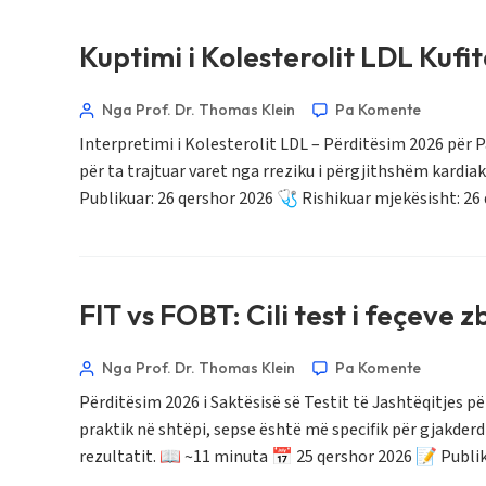
Kuptimi i Kolesterolit LDL Kufi
Nga Prof. Dr. Thomas Klein
Pa Komente
Interpretimi i Kolesterolit LDL – Përditësim 2026 për Pa
për ta trajtuar varet nga rreziku i përgjithshëm kardia
Publikuar: 26 qershor 2026 🩺 Rishikuar mjekësisht: 26
FIT vs FOBT: Cili test i feçeve
Nga Prof. Dr. Thomas Klein
Pa Komente
Përditësim 2026 i Saktësisë së Testit të Jashtëqitjes p
praktik në shtëpi, sepse është më specifik për gjakde
rezultatit. 📖 ~11 minuta 📅 25 qershor 2026 📝 Publik