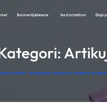
imet
Burime Mjekësore
Na Kontaktoni
Ekipi 
Kategori:
Artiku
 Gjakut AI Falas – Interpretim Laboratori, Prodhuar në Gjer