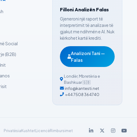
Filloni Analizën Falas
sh
Gjeneroni një raport të
interpretimit të analizave të
gjakut me ndihmën e AI. Nuk
kërkohet kartë krediti.
në Social
Analizoni Tani —
je (B2B)
Falas
lnit
lanos
Londër
,
Mbretëria e
Bashkuar
🇬🇧
isit
info@kantesti.net
+44 7508 364740
Privatësia
Kushtet
Licencë
Rimbursimet