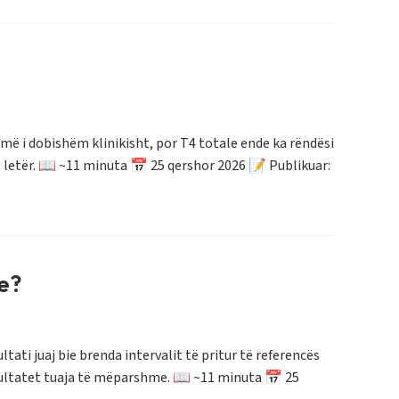
i më i dobishëm klinikisht, por T4 totale ende ka rëndësi
 letër. 📖 ~11 minuta 📅 25 qershor 2026 📝 Publikuar:
e?
ti juaj bie brenda intervalit të pritur të referencës
ezultatet tuaja të mëparshme. 📖 ~11 minuta 📅 25