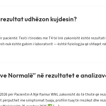
li rezultat udhëzon kujdesin?
r pacientë: Testi i tiroides me T4 të lirë zakonisht është rezultat
h nuk është gabim i laboratorit — është fiziologjia që shfaqet në
jve Normalë” në rezultatet e analizav
26 për Pacientin A Një flamur WNL zakonisht do të thotë që rezulta
at përputhet me simptomat tuaja, profilin tuaj të rrezikut dhe r