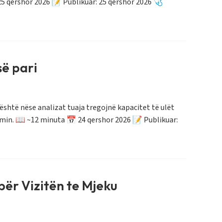
25 qershor 2026 📝 Publikuar: 25 qershor 2026 🩺
së pari
është nëse analizat tuaja tregojnë kapacitet të ulët
min. 📖 ~12 minuta 📅 24 qershor 2026 📝 Publikuar:
për Vizitën te Mjeku