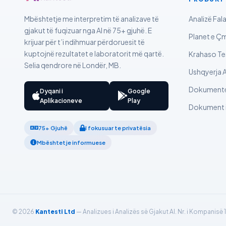
Dansk
Mbështetje me interpretim të analizave të
Analizë Fal
gjakut të fuqizuar nga AI në 75+ gjuhë. E
Български
Planet e Ç
krijuar për t’i ndihmuar përdoruesit të
فارسی
kuptojnë rezultatet e laboratorit më qartë.
Krahaso Te
Selia qendrore në Londër, MB.
简体中文
Ushqyerja A
Română
Dokumentet
Dyqani i
Google
Türkçe
Aplikacioneve
Play
Dokument i
Ελληνικά
75+ Gjuhë
I fokusuar te privatësia
Português
Mbështetje informuese
Español
Italiano
עִבְרִית
Français
© 2026
Kantesti Ltd
— Analizues i Analizës së Gjakut AI. Nr. i Kompanisë 1
العربية