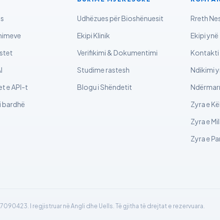
as
Udhëzues për Bioshënuesit
Rreth Ne
mimeve
Ekipi Klinik
Ekipi ynë
stet
Verifikimi & Dokumentimi
Kontakti
I
Studime rastesh
Ndikimi y
 e API-t
Blogu i Shëndetit
Ndërmarr
 bardhë
Zyra e Kë
Zyra e Mi
Zyra e Par
7090423. I regjistruar në Angli dhe Uells. Të gjitha të drejtat e rezervuara.