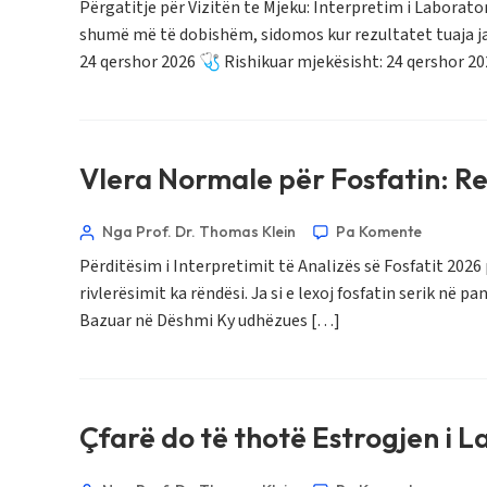
Bahasa Melayu
Përgatitje për Vizitën te Mjeku: Interpretim i Laborat
shumë më të dobishëm, sidomos kur rezultatet tuaja jan
മലയാളം
24 qershor 2026 🩺 Rishikuar mjekësisht: 24 qershor 
ಕನ್ನಡ
ગુજરાતી
தமிழ்
Vlera Normale për Fosfatin: R
తెలుగు
मराठी
Nga Prof. Dr. Thomas Klein
Pa Komente
اردو
Përditësim i Interpretimit të Analizës së Fosfatit 2026
বাংলা
rivlerësimit ka rëndësi. Ja si e lexoj fosfatin serik n
Bazuar në Dëshmi Ky udhëzues […]
Magyar
Slovenščina
한국어
Çfarë do të thotë Estrogjen i 
Polski
Lietuvių kalba