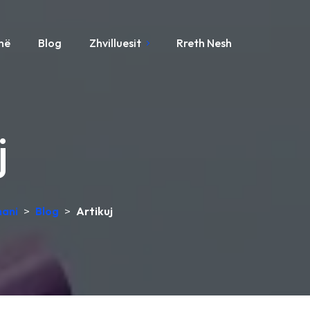
ynë
Blog
Zhvilluesit
Rreth Nesh
j
mani
>
Blog
>
Artikuj