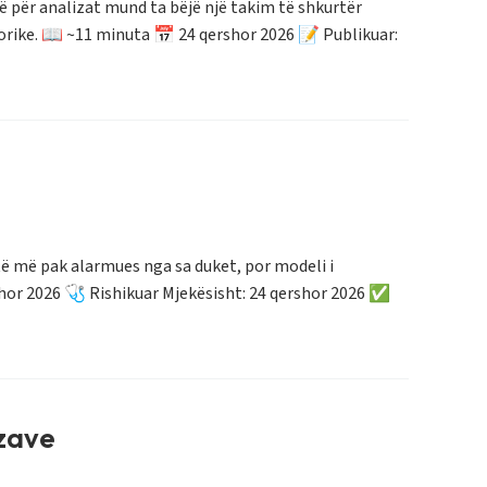
ë për analizat mund ta bëjë një takim të shkurtër
orike. 📖 ~11 minuta 📅 24 qershor 2026 📝 Publikuar:
htë më pak alarmues nga sa duket, por modeli i
ershor 2026 🩺 Rishikuar Mjekësisht: 24 qershor 2026 ✅
izave