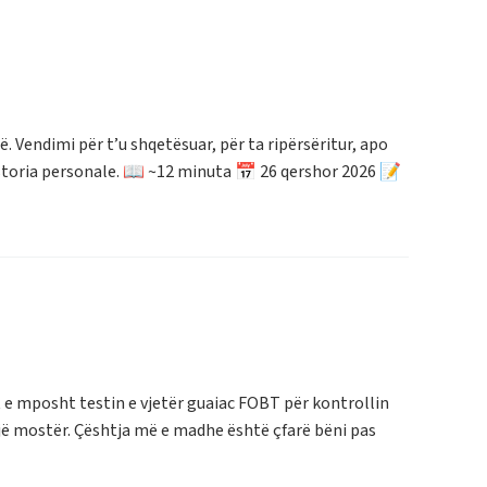
. Vendimi për t’u shqetësuar, për ta ripërsëritur, apo
historia personale. 📖 ~12 minuta 📅 26 qershor 2026 📝
t e mposht testin e vjetër guaiac FOBT për kontrollin
jë mostër. Çështja më e madhe është çfarë bëni pas