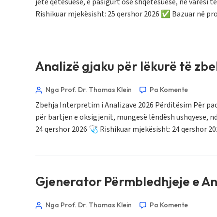
jetë qetësuese, e pasigurt ose shqetësuese, në varësi 
Hrvatski
Rishikuar mjekësisht: 25 qershor 2026 ✅ Bazuar në pr
Suomi
Қазақ тілі
Català
Analizë gjaku për lëkurë të zbe
O‘zbekcha
Nga Prof. Dr. Thomas Klein
Pa Komente
Українська
Zbehja Interpretim i Analizave 2026 Përditësim Për pac
አማርኛ
për bartjen e oksigjenit, mungesë lëndësh ushqyese, n
Kiswahili
24 qershor 2026 🩺 Rishikuar mjekësisht: 24 qershor 
ភាសាខ្មែរ
ဗမာစာ
ไทย
Gjenerator Përmbledhjeje e Ana
Tagalog
Tiếng Việt
Nga Prof. Dr. Thomas Klein
Pa Komente