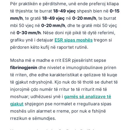
Për praktikën e përditshme, unë ende preferoj kllapa
të thjeshta: te burrat
18-49 vjeç
shpesh bien në
0-15
mm/h
, te gratë
18-49 vjeç
në
0-20 mm/h
, te burrat
mbi 50 vjeç në
0-20 mm/h
, dhe te gratë mbi 50 vjeç
në
0-30 mm/h
. Nëse doni një pikë të dytë referimi,
grafiku ynë i detajuar
ESR sipas moshës
tregon si
përdoren këto kufij në raportet rutinë.
Mosha më e madhe e rrit ESR pjesërisht sepse
fibrinogjenin
dhe nivelet e imunoglobulinave priren
të rriten, dhe edhe karakteristikat e qelizave të kuqe
të gjakut ndryshojnë. Kjo nuk do të thotë se duhet të
injorojmë çdo numër të rritur te të rriturit më të
moshuar; udhëzuesi ynë i
gamës së analizave të
gjakut
shpjegon pse normalet e rregulluara sipas
moshës ulin alarmet e rreme, por nuk e fshijnë
rrezikun e sëmundjes.