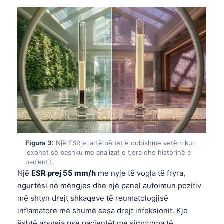
Figura 3:
Një ESR e lartë bëhet e dobishme vetëm kur
lexohet së bashku me analizat e tjera dhe historinë e
pacientit.
Një
ESR prej 55 mm/h
me nyje të vogla të fryra,
ngurtësi në mëngjes dhe një panel autoimun pozitiv
më shtyn drejt shkaqeve të reumatologjisë
inflamatore më shumë sesa drejt infeksionit. Kjo
është arsyeja pse pacientët me simptoma të