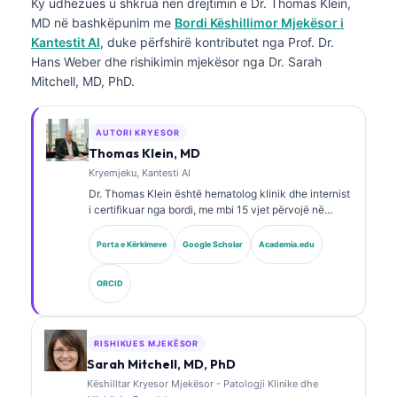
Ky udhëzues u shkrua nën drejtimin e
Dr. Thomas Klein,
MD
në bashkëpunim me
Bordi Këshillimor Mjekësor i
Kantestit AI
, duke përfshirë kontributet nga Prof. Dr.
Hans Weber dhe rishikimin mjekësor nga Dr. Sarah
Mitchell, MD, PhD.
AUTORI KRYESOR
Thomas Klein, MD
Kryemjeku, Kantesti AI
Dr. Thomas Klein është hematolog klinik dhe internist
i certifikuar nga bordi, me mbi 15 vjet përvojë në
mjekësinë laboratorike dhe analizë klinike të asistuar
nga AI. Si Shef Mjekësor në Kantesti AI, ai ofron
Porta e Kërkimeve
Google Scholar
Academia.edu
mbikëqyrje klinike për saktësinë mjekësore të rrjetit
nervor pronësor. Dr. Klein ka publikuar gjerësisht mbi
ORCID
interpretimin e biomarkerëve dhe diagnostikimin
laboratorik në fusha të mjekësisë laboratorike.
RISHIKUES MJEKËSOR
Sarah Mitchell, MD, PhD
Këshilltar Kryesor Mjekësor - Patologji Klinike dhe