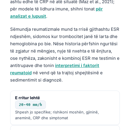
ashtu edhe të CRP në atë situatë (Maz et al., 2021);
日本語
për modele të lidhura imune, shihni tonat
për
Eesti
analizat e lupusit
.
Azərbaycan dili
Sëmundja reumatizmale mund ta rrisë gjithashtu ESR
Bosanski
ndjeshëm, sidomos kur trombocitet janë të larta dhe
Svenska
hemoglobina po bie. Nëse historia përfshin ngurtësi
të zgjatur në mëngjes, nyje të nxehta e të ënjtura,
Српски језик
ose nythëza, zakonisht e kombinoj ESR me testimin e
Íslenska
antitrupave dhe tonin
interpretimi i faktorit
Հայերեն
reumatoid
në vend që ta trajtoj shpejtësinë e
Bahasa Indonesia
sedimentimit si diagnozë.
हिन्दी
E rritur lehtë
Nederlands
20-40 mm/h
Dansk
Shpesh jo specifike; rishikoni moshën, gjininë,
Български
aneminë, CRP dhe simptomat
فارسی