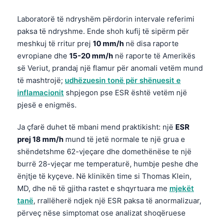
Laboratorë të ndryshëm përdorin intervale referimi
paksa të ndryshme. Ende shoh kufij të sipërm për
meshkuj të rritur prej
10 mm/h
në disa raporte
evropiane dhe
15-20 mm/h
në raporte të Amerikës
së Veriut, prandaj një flamur për anomali vetëm mund
të mashtrojë;
udhëzuesin tonë për shënuesit e
inflamacionit
shpjegon pse ESR është vetëm një
pjesë e enigmës.
Ja çfarë duhet të mbani mend praktikisht: një
ESR
prej 18 mm/h
mund të jetë normale te një grua e
shëndetshme 62-vjeçare dhe domethënëse te një
burrë 28-vjeçar me temperaturë, humbje peshe dhe
ënjtje të kyçeve. Në klinikën time si Thomas Klein,
MD, dhe në të gjitha rastet e shqyrtuara me
mjekët
tanë
, rrallëherë ndjek një ESR paksa të anormalizuar,
përveç nëse simptomat ose analizat shoqëruese