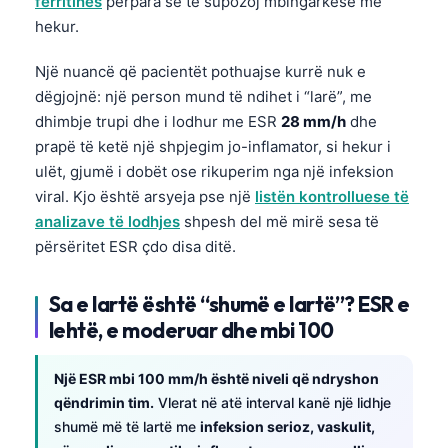
ferritinës
përpara se të supozoj mbingarkesë me
Gàidhlig
hekur.
Euskara
Македонски јазик
Një nuancë që pacientët pothuajse kurrë nuk e
dëgjojnë: një person mund të ndihet i “larë”, me
Latviešu valoda
dhimbje trupi dhe i lodhur me ESR
28 mm/h
dhe
Galego
prapë të ketë një shpjegim jo-inflamator, si hekur i
অসমীয়া
ulët, gjumë i dobët ose rikuperim nga një infeksion
viral. Kjo është arsyeja pse një
listën kontrolluese të
සිංහල
analizave të lodhjes
shpesh del më mirë sesa të
سنڌي
përsëritet ESR çdo disa ditë.
پښتو
Sa e lartë është “shumë e lartë”? ESR e
lehtë, e moderuar dhe mbi 100
Slovenčina
Hrvatski
Një ESR mbi 100 mm/h është niveli që ndryshon
Suomi
qëndrimin tim.
Vlerat në atë interval kanë një lidhje
shumë më të lartë me
infeksion serioz, vaskulit,
Қазақ тілі