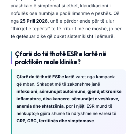
anashkalojë simptomat si ethet, klaudikacioni i
nofullës ose humbja e paqëllimshme e peshës. Që
nga
25 Prill 2026
, unë e përdor ende për të ulur
“thirrjet e tepërta” te të rriturit më në moshë, jo për
të qetësuar dikë që duket sistemikisht i sëmurë.
Çfarë do të thotë ESR e lartë në
praktikën reale klinike?
Çfarë do të thotë ESR e lartë
varet nga kompania
që mban. Shkaqet më të zakonshme janë
infeksioni, sëmundjet autoimune, gjendjet kronike
inflamatore, disa kancere, sëmundjet e veshkave,
anemia dhe shtatzënia
, por i njëjti ESR mund të
nënkuptojë gjëra shumë të ndryshme në varësi të
CRP, CBC, ferritinës dhe simptomave
.