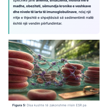
specifike janë
anemia, shtatzënia, mosha më e
madhe, obeziteti, sëmundja kronike e veshkave
dhe nivele të larta të imunoglobulinave
, ndaj një
rritje e thjeshtë e shpejtësisë së sedimentimit rrallë
është një vendim përfundimtar.
Norsk bokmål
Ślōnskŏ gŏdka
Figura 5:
Disa kushte të zakonshme rrisin ESR pa