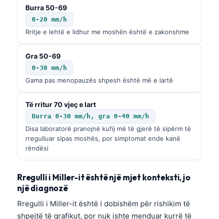
Burra 50-69
0-20 mm/h
Rritje e lehtë e lidhur me moshën është e zakonshme
Gra 50-69
0-30 mm/h
Gama pas menopauzës shpesh është më e lartë
Të rritur 70 vjeç e lart
Burra 0-30 mm/h, gra 0-40 mm/h
Disa laboratorë pranojnë kufij më të gjerë të sipërm të
rregulluar sipas moshës, por simptomat ende kanë
rëndësi
Rregulli i Miller-it është një mjet konteksti, jo
një diagnozë
Rregulli i Miller-it është i dobishëm për rishikim të
shpejtë të grafikut, por nuk ishte menduar kurrë të