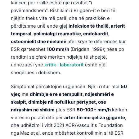
kancer, por rrallë është një rezultat “i
தமிழ்
pavëmendshëm”. Rishikimi i Brigden-it e bëri të
njëjtin theks vite më parë, dhe në praktikën e
తెలుగు
përditshme unë ende gjej
infeksion të thellë, arterit
मराठी
temporal, polimialgji reumatike, endokardit,
اردو
osteomielit dhe mielomë
afër krye të diferencës kur
ESR qartësohet
100 mm/h
(Brigden, 1999); nëse po
বাংলা
renditni se çfarë meriton ndjekje të shpejtë,
Magyar
udhëzuesi ynë
kritik i laboratorit
është një
Slovenščina
shoqërues i dobishëm.
한국어
Simptomat përcaktojnë urgjencën. Një i rritur mbi
50
Polski
vjeç
me
dhimbje e re e tempullit, ndjeshmëri e
Lietuvių kalba
skalpit, dhimbje në nofull kur përtypet, ose
ndryshim në shikim
plus ESR
50-100+ mm/h
kërkon
Русский
vlerësim po atë ditë për
arteritin me qeliza gjigante
,
ქართული
dhe udhëzimi i vitit 2021 ACR/Vasculitis Foundation
Čeština
nga Maz et al. ende mbështet kontrollimin si të ESR