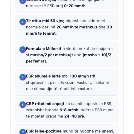
normale të ESR prej
0-20 mm/h
.
Të rritur mbi 50 vjeç
shpesh konsiderohet
normale deri në
20 mm/h te meshkujt
dhe
30
mm/h te femrat
.
Formula e Miller-it
e vlerëson kufirin e sipërm
si
mosha/2 për meshkujt
dhe
(mosha + 10)/2
për femrat
.
ESR shumë e lartë
mbi
100 mm/h
rrit
shqetësimin për infeksion, vaskulit, mielomë
ose sëmundje të rëndë inflamatore.
CRP rritet më shpejt
se sa më shpesh se ESR,
zakonisht brenda
6-8 orësh
, ndërsa ESR mund
të mbetet prapa me
24–48 orë
.
ESR false-pozitive
mund të ndodhë me anemi,