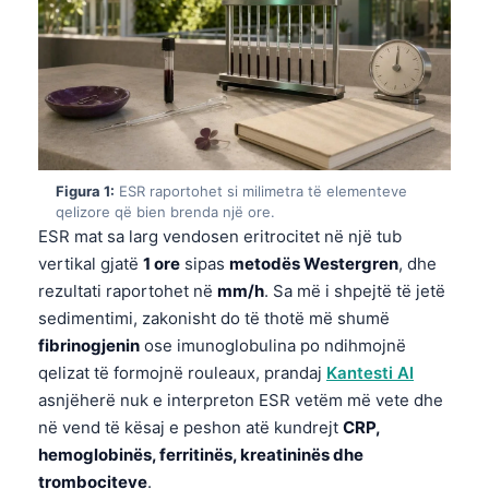
Figura 1:
ESR raportohet si milimetra të elementeve
qelizore që bien brenda një ore.
ESR mat sa larg vendosen eritrocitet në një tub
vertikal gjatë
1 ore
sipas
metodës Westergren
, dhe
rezultati raportohet në
mm/h
. Sa më i shpejtë të jetë
sedimentimi, zakonisht do të thotë më shumë
fibrinogjenin
ose imunoglobulina po ndihmojnë
qelizat të formojnë rouleaux, prandaj
Kantesti AI
asnjëherë nuk e interpreton ESR vetëm më vete dhe
në vend të kësaj e peshon atë kundrejt
CRP,
hemoglobinës, ferritinës, kreatininës dhe
trombociteve
.