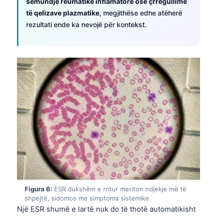
sëmundje reumatike inflamatore ose çrregullime
Català
të qelizave plazmatike
, megjithëse edhe atëherë
O‘zbekcha
rezultati ende ka nevojë për kontekst.
Українська
አማርኛ
Kiswahili
ភាសាខ្មែរ
ဗမာစာ
ไทย
Tagalog
Tiếng Việt
Bahasa Melayu
മലയാളം
Figura 6:
ESR dukshëm e rritur meriton ndjekje më të
shpejtë, sidomos me simptoma sistemike.
ಕನ್ನಡ
Një ESR shumë e lartë nuk do të thotë automatikisht
ગુજરાતી