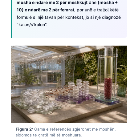
mosha e ndarë me 2 për meshkujt
dhe
(mosha +
10) e ndarë me 2 për femrat
, por unë e trajtoj këtë
formulë si një tavan për kontekst, jo si një diagnozë
“kalon/s’kalon”.
Figura 2:
Gama e referencës zgjerohet me moshën,
sidomos te gratë më të moshuara.