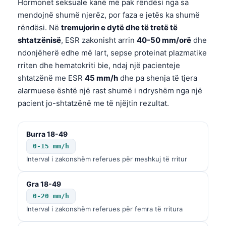
Hormonet seksuale kanë më pak rëndësi nga sa
mendojnë shumë njerëz, por faza e jetës ka shumë
rëndësi. Në
tremujorin e dytë dhe të tretë të
shtatzënisë
, ESR zakonisht arrin
40-50 mm/orë
dhe
ndonjëherë edhe më lart, sepse proteinat plazmatike
rriten dhe hematokriti bie, ndaj një pacienteje
shtatzënë me ESR
45 mm/h
dhe pa shenja të tjera
alarmuese është një rast shumë i ndryshëm nga një
pacient jo-shtatzënë me të njëjtin rezultat.
Burra 18-49
0-15 mm/h
Interval i zakonshëm referues për meshkuj të rritur
Gra 18-49
0-20 mm/h
Interval i zakonshëm referues për femra të rritura