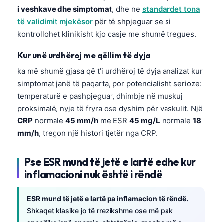
i veshkave dhe simptomat
, dhe ne
standardet tona
të validimit mjekësor
për të shpjeguar se si
kontrollohet klinikisht kjo qasje me shumë tregues.
Kur unë urdhëroj me qëllim të dyja
ka më shumë gjasa që t’i urdhëroj të dyja analizat kur
simptomat janë të paqarta, por potencialisht serioze:
temperaturë e pashpjeguar, dhimbje në muskuj
proksimalë, nyje të fryra ose dyshim për vaskulit. Një
CRP
normale
45 mm/h
me ESR
45 mg/L
normale
18
mm/h
, tregon një histori tjetër nga CRP.
Pse ESR mund të jetë e lartë edhe kur
inflamacioni nuk është i rëndë
ESR mund të jetë e lartë pa inflamacion të rëndë.
Shkaqet klasike jo të rrezikshme ose më pak