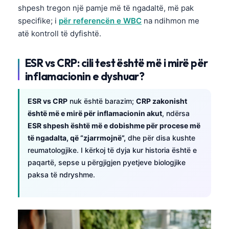
shpesh tregon një pamje më të ngadaltë, më pak
specifike; i
për referencën e WBC
na ndihmon me
atë kontroll të dyfishtë.
ESR vs CRP: cili test është më i mirë për
inflamacionin e dyshuar?
ESR vs CRP
nuk është barazim;
CRP zakonisht
është më e mirë për inflamacionin akut
, ndërsa
ESR shpesh është më e dobishme për procese më
të ngadalta, që “zjarrmojnë”,
dhe për disa kushte
reumatologjike. I kërkoj të dyja kur historia është e
paqartë, sepse u përgjigjen pyetjeve biologjike
paksa të ndryshme.