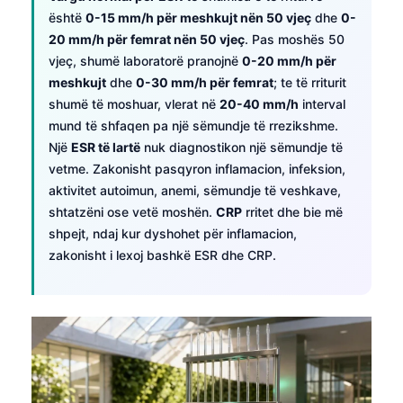
është
0-15 mm/h për meshkujt nën 50 vjeç
dhe
0-
20 mm/h për femrat nën 50 vjeç
. Pas moshës 50
vjeç, shumë laboratorë pranojnë
0-20 mm/h për
meshkujt
dhe
0-30 mm/h për femrat
; te të rriturit
shumë të moshuar, vlerat në
20-40 mm/h
interval
mund të shfaqen pa një sëmundje të rrezikshme.
Një
ESR të lartë
nuk diagnostikon një sëmundje të
vetme. Zakonisht pasqyron inflamacion, infeksion,
aktivitet autoimun, anemi, sëmundje të veshkave,
shtatzëni ose vetë moshën.
CRP
rritet dhe bie më
shpejt, ndaj kur dyshohet për inflamacion,
zakonisht i lexoj bashkë ESR dhe CRP.