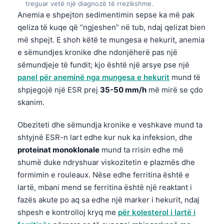
treguar vetë një diagnozë të rrezikshme.
Frysk
Anemia e shpejton sedimentimin sepse ka më pak
Esperanto
qeliza të kuqe që “ngjeshen” në tub, ndaj qelizat bien
më shpejt. E shoh këtë te mungesa e hekurit, anemia
Беларуская мова
e sëmundjes kronike dhe ndonjëherë pas një
Татар теле
sëmundjeje të fundit; kjo është një arsye pse një
Кыргызча
panel për aneminë nga mungesa e hekurit
mund të
shpjegojë një ESR prej
35-50 mm/h
më mirë se çdo
ئۇيغۇرچە
skanim.
Cebuano
Obeziteti dhe sëmundja kronike e veshkave mund ta
Basa Jawa
shtyjnë ESR-n lart edhe kur nuk ka infeksion, dhe
ພາສາລາວ
proteinat monoklonale
mund ta rrisin edhe më
Монгол
shumë duke ndryshuar viskozitetin e plazmës dhe
formimin e rouleaux. Nëse edhe ferritina është e
Afrikaans
lartë, mbani mend se ferritina është një reaktant i
العربية المغربية
fazës akute po aq sa edhe një marker i hekurit, ndaj
Occitan
shpesh e kontrolloj kryq me
për kolesterol i lartë i