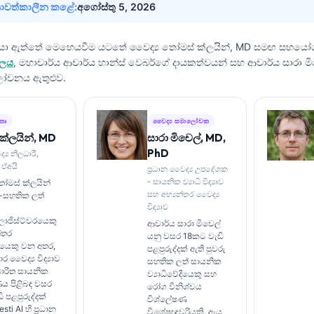
යාවත්කාලීන කළේ:
අගෝස්තු 5, 2026
ියා ඇත්තේ මෙහෙයවීම යටතේ
වෛද්‍ය තෝමස් ක්ලයින්, MD
සමඟ සහයෝ
ඩලය
, මහාචාර්ය ආචාර්ය හාන්ස් වෙබර්ගේ දායකත්වයන් සහ ආචාර්ය සාරා මිච
ෝචනය ඇතුළුව.
්තෘ
වෛද්‍ය සමාලෝචක
ක්ලයින්, MD
සාරා මිචෙල්, MD,
PhD
්‍ය නිලධාරී,
 ඒඅයි
ප්‍රධාන වෛද්‍ය උපදේශක
- සායනික ව්‍යාධි විද්‍යාව
ෝමස් ක්ලයින්
සහ අභ්‍යන්තර වෛද්‍ය
ු-සහතික ලත්
විද්‍යාව
ොජිස්ට්වරයෙකු
ආචාර්ය සාරා මිචෙල්
්තර
යනු වසර 18කට වැඩි
යෙකු වන අතර,
පළපුරුද්දක් ඇති පුවරු
 වෛද්‍ය විද්‍යාව
සහතික ලත් සායනික
ාරිත සායනික
ව්‍යාධිවේදියෙකු සහ
ය පිළිබඳ වසර
රෝග විනිශ්චය
 පළපුරුද්දක්
විශ්ලේෂණ
ti AI හි ප්‍රධාන
විශේෂඥවරියකි. ඇය