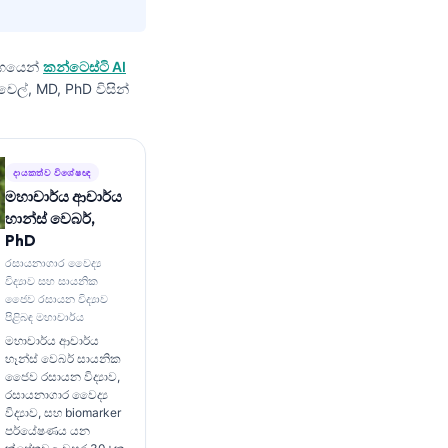
ගයෙන්
කන්ටෙස්ටි AI
ෙල්, MD, PhD විසින්
දායකත්ව විශේෂඥ
මහාචාර්ය ආචාර්ය
හාන්ස් වෙබර්,
PhD
රසායනාගාර වෛද්‍ය
විද්‍යාව සහ සායනික
ජෛව රසායන විද්‍යාව
පිළිබඳ මහාචාර්ය
මහාචාර්ය ආචාර්ය
හෑන්ස් වෙබර් සායනික
ජෛව රසායන විද්‍යාව,
රසායනාගාර වෛද්‍ය
විද්‍යාව, සහ biomarker
පර්යේෂණය යන