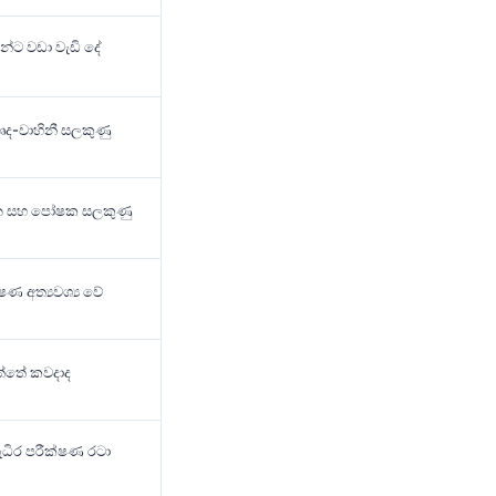
ින්ට වඩා වැඩි දේ
ද-වාහිනී සලකුණු
 සහ පෝෂක සලකුණු
 අත්‍යවශ්‍ය වේ
 යුත්තේ කවදාද
ුධිර පරීක්ෂණ රටා