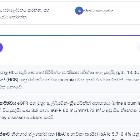
, සමාලෝචනය කරන්න, සහ
නිතර අසන ප්‍රශ්න
පියවර තෝරන්න
රුදු 60ට වැඩි බොහෝ පිරිමින්ට වාර්ෂිකව පරීක්ෂා කළ යුතුයි; g/dL 13.0ට
න් (HGB) යනු රක්තහීනතාවය (anemia) වන අතර එයට හේතුවක් සොයාගත
මණක් නොවේ.
ාකාරිත්වය
eGFR සහ මුත්‍රා ඇල්බියුමින්-ක්‍රියේටිනින් අනුපාතය (urine albumi
ත් විය යුතුයි; මාස 3ක් සඳහා eGFR 60 mL/min/1.73 m²ට අඩු වීම නිදන්ග
dney disease) යෝජනා කරයි.
ීක්ෂාව
නිරාහාර ග්ලූකෝස් සහ HbA1c භාවිතා කරයි; HbA1c 5.7–6.4% යනු ප