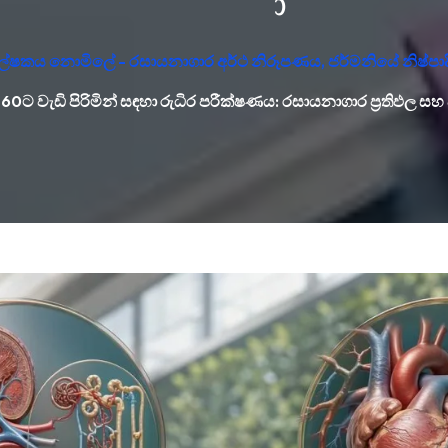
්ලේෂකය නොමිලේ - රසායනාගාර අර්ථ නිරූපණය, ජර්මනියේ නිෂ්පා
 60ට වැඩි පිරිමින් සඳහා රුධිර පරීක්ෂණය: රසායනාගාර ප්‍රතිඵල සහ