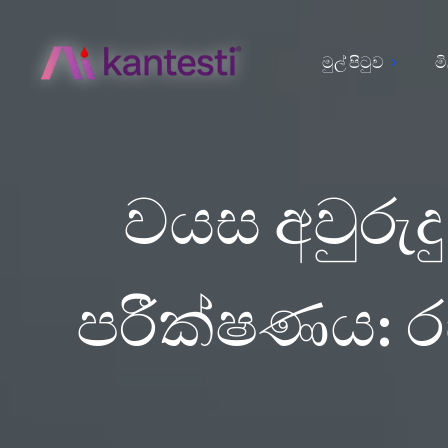
මුල් පිටුව
ම
වයස අවුරුදු
පරීක්ෂණය: ර