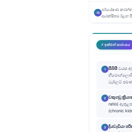
తెలుగు
පර්යේෂණ කරන්න
ආරක්ෂිතම ඊළඟ 
मराठी
اردو
বাংলা
⚡ ඉක්මන් සාරාංශය
Shqip
Magyar
Slovenščina
සීබීසී
වයස අවු
හීමොග්ලොබි
한국어
ටැබ්ලට් ප
Polski
Lietuvių kalba
වකුගඩු ක්‍රිය
ratio) ඇතුළ
Русский
(chronic ki
ქართული
Čeština
දියවැඩියා පර