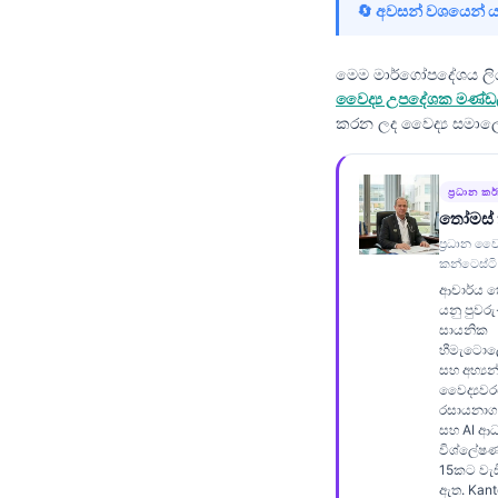
🔄 අවසන් වශයෙන් 
Frysk
Esperanto
මෙම මාර්ගෝපදේශය ල
Беларуская мова
වෛද්‍ය උපදේශක මණ්
කරන ලද වෛද්‍ය සමාල
Татар теле
Кыргызча
ප්‍රධාන කර
ئۇيغۇرچە
තෝමස් 
Cebuano
ප්‍රධාන වෛද
කන්ටෙස්ටි
Basa Jawa
ආචාර්ය ත
යනු පුවර
ພາສາລາວ
සායනික
හීමැටොල
Монгол
සහ අභ්‍යන
Afrikaans
වෛද්‍යවර
රසායනාගාර
العربية المغربية
සහ AI ආධ
විශ්ලේෂණ
Occitan
15කට වැඩි
ඇත. Kantes