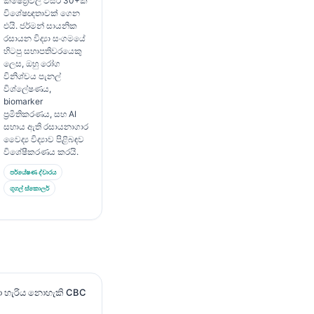
ක්ෂේත්‍රවල වසර 30+ක
විශේෂඥතාවක් ගෙන
එයි. ජර්මන් සායනික
රසායන විද්‍යා සංගමයේ
හිටපු සභාපතිවරයෙකු
ලෙස, ඔහු රෝග
විනිශ්චය පැනල්
විශ්ලේෂණය,
biomarker
ප්‍රමිතිකරණය, සහ AI
සහාය ඇති රසායනාගාර
වෛද්‍ය විද්‍යාව පිළිබඳව
විශේෂීකරණය කරයි.
පර්යේෂණ ද්වාරය
ගූගල් ස්කොලර්
ා හැරිය නොහැකි CBC