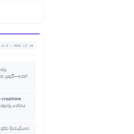
v1.0 —
2026 මැයි 14
 අඩු
 යුතුයි—ඉරන්
n-creatinine
ත වකුගඩු රෝගය
ූර්ව දියවැඩියාව