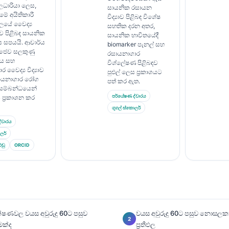
ිලධාරියා ලෙස,
සායනික රසායන
මේ අයිතිකාරී
විද්‍යාව පිළිබඳ විශේෂ
ාලයේ වෛද්‍ය
සහතික දරන අතර,
ාව පිළිබඳ සායනික
සායනික භාවිතයේදී
 සපයයි. ආචාර්ය
biomarker පැනල් සහ
 ජෛව සලකුණු
රසායනාගාර
ය සහ
විශ්ලේෂණ පිළිබඳව
 වෛද්‍ය විද්‍යාව
පුළුල් ලෙස ප්‍රකාශයට
සායනාගාර රෝග
පත් කර ඇත.
 සම්බන්ධයෙන්
පර්යේෂණ ද්වාරය
ස ප්‍රකාශන කර
ගූගල් ස්කොලර්
්වාරය
ලර්
එඩු
ORCID
ීක්ෂණවල වයස අවුරුදු 60ට පසුව
වයස අවුරුදු 60ට පසුව නොසලක
මක්ද
ප්‍රතිඵල