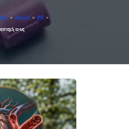
දිතය
>
බ්ලොග්
>
ලිපි
>
 අනතුරු සංඥා