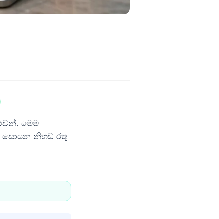
ළුවන්. මෙම
්ම සොයන නිහඬ රතු