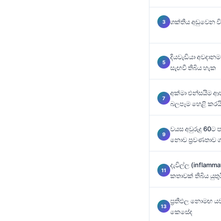
O‘zbekcha
ශක්තිය අඩුවෙන ව
Українська
አማርኛ
Kiswahili
දියවැඩියා අවදානම 
සැඟවී තිබිය හැක
ភាសាខ្មែរ
ဗမာစာ
අක්මා එන්සයිම ආ
බලපෑම හෙළි කරය
ไทย
Tagalog
වයස අවුරුදු 60ට 
Tiếng Việt
නොව ප්‍රවණතාව ග
Bahasa Melayu
දැවිල්ල (inflam
മലയാളം
කතාවක් තිබිය යුතු
ಕನ್ನಡ
ප්‍රතිඵල නොමඟ 
ગુજરાતી
කෙසේද
தமிழ்