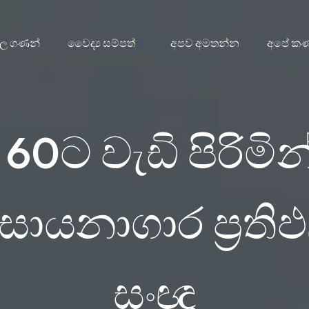
ිල ගණන්
වෛද්‍ය සම්පත්
අපව අමතන්න
අපේ කණ
 60ට වැඩි පිරිමින
සායනාගාර ප්‍රති
සංඥා