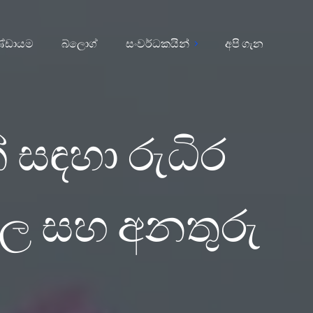
්ඩායම
බ්ලොග්
සංවර්ධකයින්
අපි ගැන
් සඳහා රුධිර
ඵල සහ අනතුරු