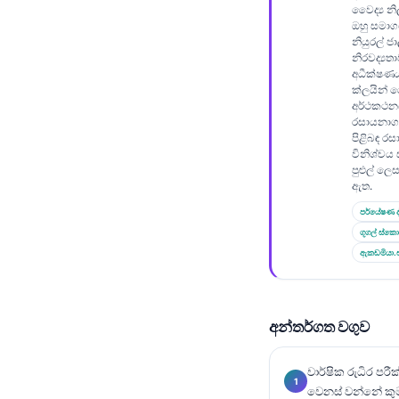
Gàidhlig
වෛද්‍ය න
ඔහු සමාග
Euskara
නියුරල් ජ
නිරවද්‍යත
Македонски јазик
අධීක්ෂණය
Latviešu valoda
ක්ලයින්
අර්ථකථන
Galego
රසායනාගාර
පිළිබඳ ර
অসমীয়া
විනිශ්චය
පුළුල් ලෙ
سنڌي
ඇත.
پښتو
පර්යේෂණ ද
ගූගල් ස්කො
ඇකඩමියා.
Slovenčina
Hrvatski
Suomi
අන්තර්ගත වගුව
Қазақ тілі
වාර්ෂික රුධිර පර
Català
වෙනස් වන්නේ කු