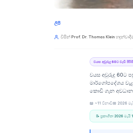
ලිපි
විසින් Prof. Dr. Thomas Klein
හඳුන්වාදී
වයස අවුරුදු 60ට වැඩි පිරිම
වයස අවුරුදු 60ට ප
මාර්ගෝපදේශය වැළැ
කොඩි ගැන අවධානය
📖 ~11 විනාඩි
📅
2026 මැය
📝 ප්‍රකාශිත:
2026 මැයි 
Norsk bokmål
Ślōnskŏ gŏdka