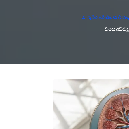
AI රුධිර පරීක්ෂණ විශ
වයස අවුරුදු