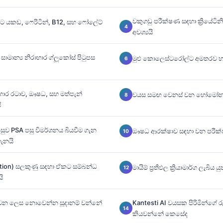
වකුගඩු පරීක්ෂණ සඳහා ක්‍රියේටින
ිට යකඩ, ෆෙරිටින්, B12, සහ ෆෝලේට්
අවශ්‍යයි
සාමාන්‍ය නිරාහාර ග්ලූකෝස් පිටුපස
මුළු කොලෙස්ටරෝල්ට අමතරව හෘ
හාර රටාව, ඖෂධ, සහ මත්පැන්
වයස සමඟ වෙනස් වන හෝමෝන
ි
පසුව PSA පසු විමර්ශනය බියවීම ගැන
ඖෂධ ආරක්ෂාව සඳහා වන පරීක්ෂණ
ැනයි
mation) සලකුණු සඳහා ඒකට සම්බන්ධ
මායිම් ප්‍රතිඵල ක්‍රියාමාර්ග ලැබිය
යි
යවන ලෙස නොවෙන්න සූදානම් වන්නේ
Kantesti AI වයසක පිරිමින්ගේ ර
කියවන්නේ කෙසේද