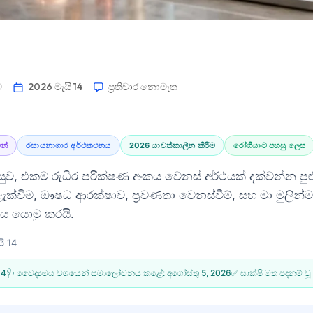
ම
2026 මැයි 14
ප්‍රතිචාර නොමැත
ින්
රසායනාගාර අර්ථකථනය
2026 යාවත්කාලීන කිරීම
රෝගියාට පහසු ලෙස
සුව, එකම රුධිර පරීක්ෂණ අංකය වෙනස් අර්ථයක් දක්වන්න පු
ක්වීම, ඖෂධ ආරක්ෂාව, ප්‍රවණතා වෙනස්වීම්, සහ මා මුලින
 යොමු කරයි.
ි 14
14
🩺 වෛද්‍යමය වශයෙන් සමාලෝචනය කළේ:
අගෝස්තු 5, 2026
✅ සාක්ෂි මත පදනම් වූ