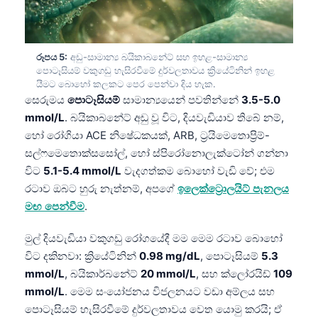
රූපය 5:
අඩු-සාමාන්‍ය බයිකාබනේට් සහ ඉහළ-සාමාන්‍ය
පොටෑසියම් වකුගඩු හැසිරවීමේ දුර්වලතාවය ක්‍රියේටිනින් ඉහළ
යීමට බොහෝ කලකට පෙර පෙන්වා දිය හැක.
සෙරුමය
පොටෑසියම්
සාමාන්‍යයෙන් පවතින්නේ
3.5-5.0
mmol/L
. බයිකාබනේට් අඩු වූ විට, දියවැඩියාව තිබේ නම්,
හෝ රෝගියා ACE නිෂේධකයක්, ARB, ට්‍රයිමෙතොප්‍රිම්-
සල්ෆමෙතොක්සසෝල්, හෝ ස්පිරෝනොලැක්ටෝන් ගන්නා
විට
5.1-5.4 mmol/L
වැදගත්කම බොහෝ වැඩි වේ; එම
රටාව ඔබට හුරු නැත්නම්, අපගේ
ඉලෙක්ට්‍රොලයිට් පැනලය
මඟ පෙන්වීම
.
මුල් දියවැඩියා වකුගඩු රෝගයේදී මම මෙම රටාව බොහෝ
විට දකිනවා: ක්‍රියේටිනින්
0.98 mg/dL
, පොටෑසියම්
5.3
mmol/L
, බයිකාර්බනේට්
20 mmol/L
, සහ ක්ලෝරයිඩ්
109
Norsk bokmål
mmol/L
. මෙම සංයෝජනය විජලනයට වඩා අම්ලය සහ
පොටෑසියම් හැසිරවීමේ දුර්වලතාවය වෙත යොමු කරයි; ඒ
Ślōnskŏ gŏdka