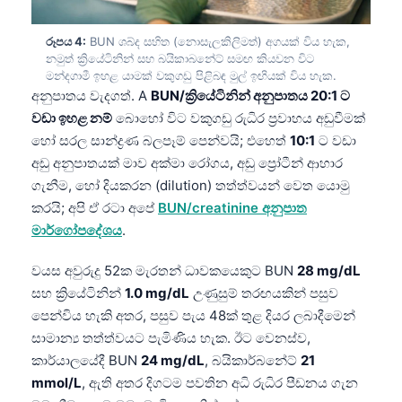
රූපය 4:
BUN ශබ්ද සහිත (නොසැලකිලිමත්) අගයක් විය හැක,
නමුත් ක්‍රියේටිනින් සහ බයිකාබනේට් සමඟ කියවන විට
මන්දගාමී ඉහළ යාමක් වකුගඩු පිළිබඳ මුල් ඉඟියක් විය හැක.
අනුපාතය වැදගත්. A
BUN/ක්‍රියේටිනින් අනුපාතය 20:1 ට
වඩා ඉහළ නම්
බොහෝ විට වකුගඩු රුධිර ප්‍රවාහය අඩුවීමක්
හෝ සරල සාන්ද්‍රණ බලපෑම් පෙන්වයි; එහෙත්
10:1
ට වඩා
අඩු අනුපාතයක් මාව අක්මා රෝගය, අඩු ප්‍රෝටීන් ආහාර
ගැනීම, හෝ දියකරන (dilution) තත්ත්වයන් වෙත යොමු
කරයි; අපි ඒ රටා අපේ
BUN/creatinine අනුපාත
මාර්ගෝපදේශය
.
වයස අවුරුදු 52ක මැරතන් ධාවකයෙකුට BUN
28 mg/dL
සහ ක්‍රියේටිනින්
1.0 mg/dL
උණුසුම් තරඟයකින් පසුව
පෙන්විය හැකි අතර, පසුව පැය 48ක් තුළ දියර ලබාදීමෙන්
සාමාන්‍ය තත්ත්වයට පැමිණිය හැක. ඊට වෙනස්ව,
කාර්යාලයේදී BUN
24 mg/dL
, බයිකාර්බනේට්
21
mmol/L
, ඇති අතර දිගටම පවතින අධි රුධිර පීඩනය ගැන