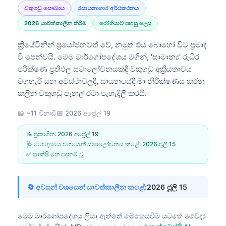
වකුගඩු සෞඛ්‍යය
රසායනාගාර අර්ථකථනය
2026 යාවත්කාලීන කිරීම
රෝගියාට පහසු ලෙස
ක්‍රියේටිනින් ප්‍රයෝජනවත් වේ, නමුත් එය බොහෝ විට ප්‍රමාද
වී පෙන්වයි. මෙම මාර්ගෝපදේශය මගින්, 'සාමාන්‍ය' රුධිර
පරීක්ෂණ ප්‍රතිඵල සමාලෝචනයකදී වකුගඩු අක්‍රියතාවය
මගහැරී යන අවස්ථාවලදී, සායනයේදී මා නිරීක්ෂණය කරන
කලින් වකුගඩු පැනල් රටා පැහැදිලි කරයි.
📖 ~11 විනාඩි
📅
2026 අප්‍රේල් 19
📝 ප්‍රකාශිත:
2026 අප්‍රේල් 19
🩺 වෛද්‍යමය වශයෙන් සමාලෝචනය කළේ:
2026 ජූලි 15
✅ සාක්ෂි මත පදනම් වූ
🔄 අවසන් වශයෙන් යාවත්කාලීන කළේ:
2026 ජූලි 15
මෙම මාර්ගෝපදේශය ලියා ඇත්තේ මෙහෙයවීම යටතේ
වෛද්‍ය