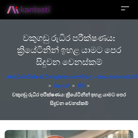
වකුගඩු රුධිර පරීක්ෂණය:
ක්‍රියේටිනින් ඉහළ යාමට පෙර
සිදුවන වෙනස්කම්
AI රුධිර පරීක්ෂණ විශ්ලේෂකය නොමිලේ - රසායනාගාර අර්ථ න
>
බ්ලොග්
>
ලිපි
>
වකුගඩු රුධිර පරීක්ෂණය: ක්‍රියේටිනින් ඉහළ යාමට පෙර
සිදුවන වෙනස්කම්