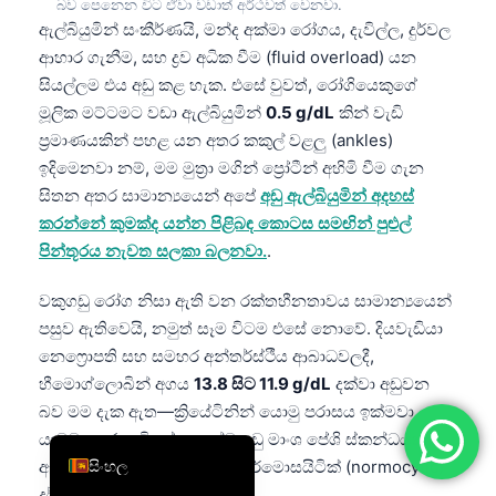
බව පෙනෙන විට ඒවා වඩාත් අර්ථවත් වෙනවා.
简体中文
ඇල්බියුමින් සංකීර්ණයි, මන්ද අක්මා රෝගය, දැවිල්ල, දුර්වල
ආහාර ගැනීම, සහ ද්‍රව අධික වීම (fluid overload) යන
Română
සියල්ලම එය අඩු කළ හැක. එසේ වුවත්, රෝගියෙකුගේ
Türkçe
මූලික මට්ටමට වඩා ඇල්බියුමින්
0.5 g/dL
කින් වැඩි
Ελληνικά
ප්‍රමාණයකින් පහළ යන අතර කකුල් වළලු (ankles)
ඉදිමෙනවා නම්, මම මුත්‍රා මගින් ප්‍රෝටීන් අහිමි වීම ගැන
Português
සිතන අතර සාමාන්‍යයෙන් අපේ
අඩු ඇල්බියුමින් අදහස්
Español
කරන්නේ කුමක්ද යන්න පිළිබඳ කොටස සමඟින් පුළුල්
Italiano
පින්තූරය නැවත සලකා බලනවා.
.
עִבְרִית
වකුගඩු රෝග නිසා ඇති වන රක්තහීනතාවය සාමාන්‍යයෙන්
Français
පසුව ඇතිවෙයි, නමුත් සෑම විටම එසේ නොවේ. දියවැඩියා
නෙෆ්‍රොපති සහ සමහර අන්තර්ස්ථීය ආබාධවලදී,
العربية
හීමොග්ලොබින් අගය
13.8 සිට 11.9 g/dL
දක්වා අඩුවන
Deutsch
බව මම දැක ඇත—ක්‍රියේටිනින් යොමු පරාසය ඉක්මවා
English
යාමට පෙරය; විශේෂයෙන්ම අඩු මාංශ පේශි ස්කන්ධයක්
සිංහල
ඇති වැඩිහිටියන් තුළ සහ නෝර්මොසයිටික් (normocytic)
දර්ශකයන් පවතින විට.