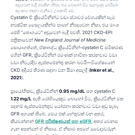
අඩුවෙන් බැඳී පවතින නිසා, එය බොහෝ විට සැඟවුණු පෙරීමේ
අලාභය හඳුනා ගැනීමට උපකාරී වේ.
Cystatin C ක්‍රියේටිනින්ට වඩා ස්ථාවර වේගයකින් සෑම
න්‍යෂ්ටික සෛලයකින්ම පාහේ නිපදවෙන නිසා, එය මාංශ
පේශි “තොගයට” අඩුවෙන් බැඳී පවතී. 2021 CKD-EPI
පත්‍රිකාවෙන්
New England Journal of Medicine
සොයාගත්තේ, ඒකාබද්ධ ක්‍රියේටිනින්-cystatin C සමීකරණ
මගින් GFR, ක්‍රියේටිනින් පමණක් භාවිතා කරනවාට වඩා
වඩා නිවැරදිව ඇස්තමේන්තු කරන බවයි—විශේෂයෙන්
CKD අදියර තීරණ සඳහා වන සීමා අසලදී (
Inker et al.,
2021
).
ප්‍රායෝගිකව, ක්‍රියේටිනින්
0.95 mg/dL
සහ cystatin C
1.22 mg/L
ඇති රෝගියෙකුට බොහෝ විට, ක්‍රියේටිනින් මත
පදනම් ඇස්තමේන්තුව යෝජනා කරනවාට වඩා අඩු සැබෑ
GFR අගයක් තිබේ. මෙය එක් හේතුවක් වන අතර,
කියවන්නන්
GFR පරීක්ෂණයක් සහ eGFR
, අතර වෙනස
ගැන අසන්නේ ඒ නිසාය. ඒ නිසාම අපගේ වෛද්‍යවරුන්