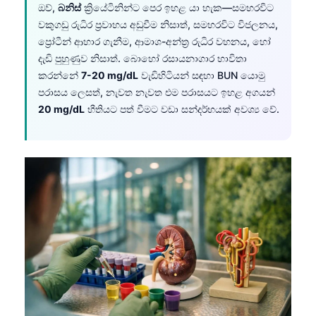
ඔව්,
බනිස්
ක්‍රියේටිනින්ට පෙර ඉහළ යා හැක—සමහරවිට
වකුගඩු රුධිර ප්‍රවාහය අඩුවීම නිසාත්, සමහරවිට විජලනය,
ප්‍රෝටීන් ආහාර ගැනීම, ආමාශ-අන්ත්‍ර රුධිර වහනය, හෝ
දැඩි පුහුණුව නිසාත්. බොහෝ රසායනාගාර භාවිතා
කරන්නේ
7-20 mg/dL
වැඩිහිටියන් සඳහා BUN යොමු
පරාසය ලෙසත්, නැවත නැවත එම පරාසයට ඉහළ අගයන්
20 mg/dL
භීතියට පත් වීමට වඩා සන්දර්භයක් අවශ්‍ය වේ.