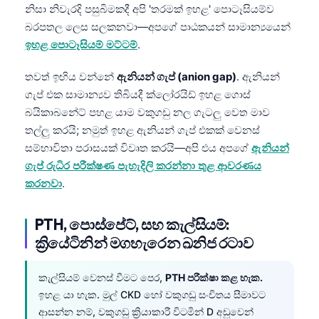
නිසා නිවැරදි පසුබිමකදී අපි 'තරමක් ඉහළ' පොටෑසියම්ව
Frysk
බරපතල ලෙස සලකනවා—අපගේ පාඨකයන් සාමාන්‍යයෙන්
Esperanto
ඉහළ පොටෑසියම් මට්ටම්
.
Беларуская мова
තවත් ඉඟිය වන්නේ
ඇනියන් ගැප් (anion gap)
. ඇනියන්
Татар теле
ගැප් එක සාමාන්‍යව තිබියදී ක්ලෝරයිඩ් ඉහළ ගොස්
Кыргызча
බයිකාබනේට් පහළ යාම වකුගඩු නල ගැටලු වෙත මාව
තල්ලු කරයි; නමුත් ඉහළ ඇනියන් ගැප් එකක් වෙනස්
ئۇيغۇرچە
සම්භාවිතා පරාසයක් විවෘත කරයි—අපි එය අපගේ
ඇනියන්
Cebuano
ගැප් රුධිර පරීක්ෂණ පැහැදිලි කරන්නා තුළ ආවරණය
Basa Jawa
කරනවා
.
ພາສາລາວ
PTH, පොස්පේට්, සහ කැල්සියම්:
Монгол
ක්‍රියේටිනින් මගහැරෙන ඛනිජ රටාව
Afrikaans
العربية المغربية
කැල්සියම් වෙනස් වීමට පෙර,
PTH පරීක්ෂා කළ හැක.
ඉහළ යා හැක. මුල් CKD හෝ වකුගඩු සංචිතය සීමාවට
Occitan
ආසන්න නම්, වකුගඩු ක්‍රියාකාරී විටමින් D අඩුවෙන්