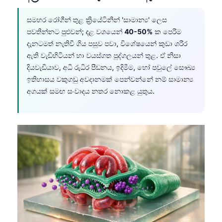
සමහර රෝගීන් තුළ ක්‍රියේටිනින් 'සාමාන්‍ය' ලෙස
පවතින්නට පුළුවන්; දළ වශයෙන්
40-50%
ක පෙරීම
දැනටමත් නැතිවී ගිය පසුව පවා, විශේෂයෙන් කුඩා ශරීර
ඇති වැඩිහිටියන් හා වයස්ගත පුද්ගලයන් තුළ. ඒ නිසා
දියවැඩියාව, අධි රුධිර පීඩනය, ඉදිමීම, හෝ පවුලේ සෞඛ්‍ය
ඉතිහාසය වකුගඩු අවදානමක් පෙන්වන්නේ නම් සාමාන්‍ය
අගයක් සමඟ සංවාදය නතර නොකළ යුතුය.