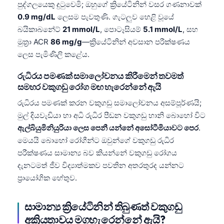
පුද්ගලයෙකු දුටුවෙමි; ඔහුගේ ක්‍රියේටිනින් වසර ගණනාවක්
0.9 mg/dL
ලෙසම පැවතුණි. ගැටලුව හෙළි වූයේ
බයිකාබනේට්
21 mmol/L
, පොටෑසියම්
5.1 mmol/L
, සහ
මුත්‍රා ACR
86 mg/g
—ක්‍රියේටිනින් අවසාන පරීක්ෂණය
ලෙස පැමිණිලි කළේය.
රුධිරය පමණක් සමාලෝචනය කිරීමෙන් තවමත්
සමහර වකුගඩු රෝග මඟ හැරෙන්නේ ඇයි
රුධිරය පමණක් කරන වකුගඩු සමාලෝචනය අසම්පූර්ණයි;
මුල් දියවැඩියා හා අධි රුධිර පීඩන වකුගඩු හානි බොහෝ විට
ඇල්බියුමිනියුරියා ලෙස පෙනී යන්නේ අසෝටීමියාවට පෙර
.
මෙයයි බොහෝ රෝගීන්ට ඔවුන්ගේ වකුගඩු රුධිර
පරීක්ෂණය සාමාන්‍ය බව කියන්නේ වකුගඩු රෝගය
දැනටමත් ජීව විද්‍යාත්මකව පවතින අතරතුරද යන්නට
ප්‍රායෝගික හේතුව.
සාමාන්‍ය ක්‍රියේටිනින් තිබුණත් වකුගඩු
අක්‍රියතාවය මගහැරෙන්නේ ඇයි?