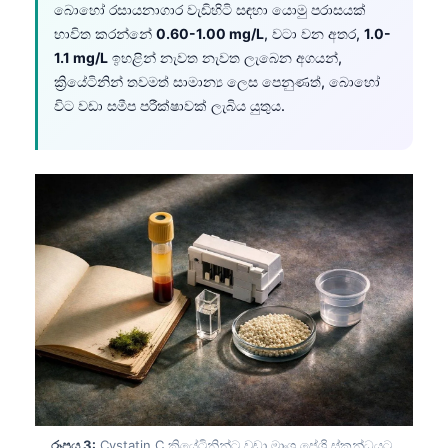
බොහෝ රසායනාගාර වැඩිහිටි සඳහා යොමු පරාසයක්
භාවිත කරන්නේ
0.60-1.00 mg/L
, වටා වන අතර,
1.0-
1.1 mg/L
ඉහළින් නැවත නැවත ලැබෙන අගයන්,
ක්‍රියේටිනින් තවමත් සාමාන්‍ය ලෙස පෙනුණත්, බොහෝ
විට වඩා සමීප පරීක්ෂාවක් ලැබිය යුතුය.
රූපය 3:
Cystatin C ක්‍රියේටිනින්ට වඩා මාංශ පේශි ස්කන්ධයට