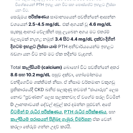
O‘zbekcha
විශේෂයෙන් PTH ඉහළ යන විට සහ පොස්පේට් ඉහළට ලිස්සා
යන විට.
Українська
සෙරුමය
පරීක්ෂණය
සාමාන්‍යයෙන් පවතින්නේ ආසන්න
වශයෙන්
2.5-4.5 mg/dL
. එක් අගයක් වූ
4.6 mg/dL
አማርኛ
සැකසූ ආහාර වේලකින් පසු ලැබෙන අගය මට එතරම්
Kiswahili
බලපෑමක් නැහැ; නමුත්
3.4 සිට 4.4 mg/dL දක්වා දිගින්
ភាសាខ្មែរ
දිගටම ඉහළට ලිස්සා යාම
PTH අනිවාර්යයෙන්ම ඉහළට
ဗမာစာ
බඩගා යන විට නම් මට ඒක තදින්ම වැදගත්.
ไทย
Total
කැල්සියම් (calcium)
බොහෝ විට පවතින්නේ අතර
Tagalog
8.6 සහ 10.2 mg/dL
පසුව දක්වා, හෝමෝනමය
වන්දිගෙවීම ශක්තිමත් නිසා. ඒ නිසාම වර්තමාන වකුගඩු
Tiếng Việt
ප්‍රතිකාරයේදී CKD ඛනිජ සලකුණු තවමත් “ඡායාරූප” ලෙස
Bahasa Melayu
නොව “ප්‍රවණතා” ලෙස සලකනවා; ඒ වගේම සරල විටමින්
മലയാളം
D ඌනතාවයත් දේවල් අවුල් කර දමන්න පුළුවන්. අපේ
විටමින් D රුධිර පරීක්ෂණය
,
PTH රුධිර පරීක්ෂණය
, සහ
ಕನ್ನಡ
කැල්සියම් පරාසයන් පිළිබඳ ගැඹුරු විමර්ශන
ඒක වෙන්
ગુજરાતી
කරලා තේරුම් ගන්න උදව් කරයි.
தமிழ்