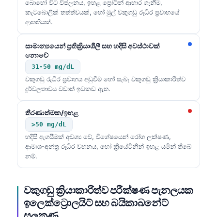
බොහෝ විට විජලනය, ඉහළ ප්‍රෝටීන් ආහාර ගැනීම,
කැටබොලික් තත්ත්වයක්, හෝ මුල් වකුගඩු රුධිර ප්‍රවාහයේ
ආතතියක්.
සාමාන්‍යයෙන් ප්‍රතික්‍රියාශීලී සහ හදිසි අවස්ථාවක්
නොවේ
31-50 mg/dL
වකුගඩු රුධිර ප්‍රවාහය අඩුවීම හෝ සැබෑ වකුගඩු ක්‍රියාකාරිත්ව
දුර්වලතාවය වඩාත් ඉඩකඩ ඇත.
තීරණාත්මක/ඉහළ
>50 mg/dL
හදිසි ඇගයීමක් අවශ්‍ය වේ, විශේෂයෙන් රෝග ලක්ෂණ,
ආමාශ-අන්ත්‍ර රුධිර වහනය, හෝ ක්‍රියේටිනින් ඉහළ යමින් තිබේ
නම්.
වකුගඩු ක්‍රියාකාරිත්ව පරීක්ෂණ පැනලයක
ඉලෙක්ට්‍රොලයිට් සහ බයිකාබනේට්
සලකුණු