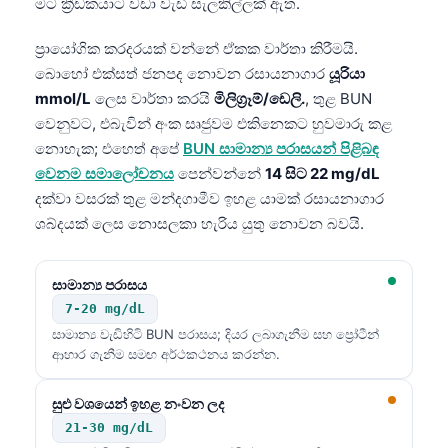
මට ක්‍රීඩකයාට වඩා වැඩි සැලකිල්ලක් ඇත.
ප්‍රායෝගික කරදරයක් වන්නේ ඒකක වාර්තා කිරීමයි.
බොහෝ එක්සත් ජනපද නොවන රසායනාගාර
යූරියා
mmol/L
ලෙස වාර්තා කරයි
මිලිග්‍රෑම්/ඩෙලි.
, තුළ BUN
වෙනුවට, එබැවින් අංක සෘජුවම එකිනෙකට හුවමාරු කළ
නොහැක; එහෙත් අපේ
BUN සාමාන්‍ය පරාසයන් පිළිබඳ
වෙනම සමාලෝචනය
පෙන්වන්නේ
14 සිට 22 mg/dL
දක්වා වසරක් තුළ මන්දගාමීව ඉහළ යාමක් රසායනාගාර
ශබ්දයක් ලෙස නොසලකා හැරිය යුතු නොවන බවයි.
සාමාන්‍ය පරාසය
7-20 mg/dL
සාමාන්‍ය වැඩිහිටි BUN පරාසය; දියර ලබාගැනීම සහ ප්‍රෝටීන්
ආහාර ගැනීම සමඟ අර්ථකථනය කරන්න.
සුළු වශයෙන් ඉහළ නංවන ලද
21-30 mg/dL