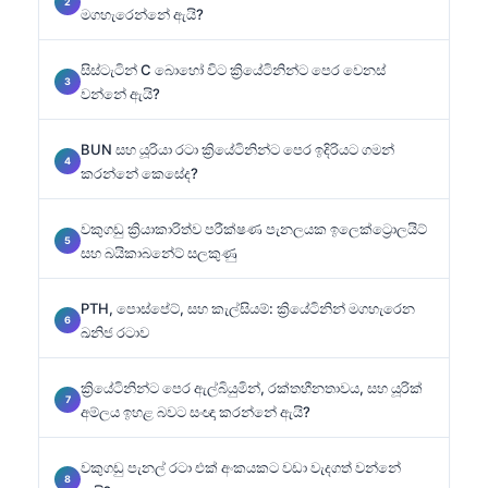
මගහැරෙන්නේ ඇයි?
සිස්ටැටින් C බොහෝ විට ක්‍රියේටිනින්ට පෙර වෙනස්
වන්නේ ඇයි?
BUN සහ යූරියා රටා ක්‍රියේටිනින්ට පෙර ඉදිරියට ගමන්
කරන්නේ කෙසේද?
වකුගඩු ක්‍රියාකාරිත්ව පරීක්ෂණ පැනලයක ඉලෙක්ට්‍රොලයිට්
සහ බයිකාබනේට් සලකුණු
PTH, පොස්පේට්, සහ කැල්සියම්: ක්‍රියේටිනින් මගහැරෙන
ඛනිජ රටාව
ක්‍රියේටිනින්ට පෙර ඇල්බියුමින්, රක්තහීනතාවය, සහ යූරික්
අම්ලය ඉහළ බවට සංඥා කරන්නේ ඇයි?
වකුගඩු පැනල් රටා එක් අංකයකට වඩා වැදගත් වන්නේ