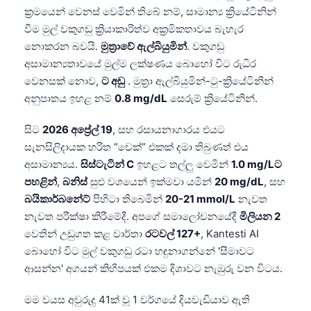
ක්‍රමයෙන් වෙනස් වෙමින් තිබේ නම්, සාමාන්‍ය ක්‍රියේටිනින්
වීම මුල් වකුගඩු ක්‍රියාකාරිත්ව අක්‍රමිකතාවය බැහැර
නොකරන බවයි.
මුත්‍රාවේ ඇල්බියුමින්
. වකුගඩු
අසාමාන්‍යතාවයේ මුල්ම ලක්ෂණය බොහෝ විට රුධිර
වෙනසක් නොව,
ට අඩු
. මුත්‍රා ඇල්බියුමින්-ටු-ක්‍රියේටිනින්
අනුපාතය ඉහළ නම්
0.8 mg/dL
සෙරුම් ක්‍රියේටිනින්.
සිට
2026 අප්‍රේල් 19
, සහ රසායනාගාරය එයට
සැනසිලිදායක හරිත “චෙක්” එකක් දමා තිබුණත් එය
අසාමාන්‍යය.
සිස්ටැටින් C
ඉහළට තල්ලු වෙමින්
1.0 mg/Lට
පහළින්
,
බනිස්
සුළු වශයෙන් ඉක්මවා යමින්
20 mg/dL
, සහ
බයිකාර්බනේට්
පිහිටා තිබෙමින්
20-21 mmol/L
නැවත
නැවත පරීක්ෂා කිරීමේදී. අපගේ සමාලෝචනයේදී
මිලියන 2
වෙතින් උඩුගත කළ වාර්තා
රටවල් 127+
, Kantesti AI
බොහෝ විට මුල් වකුගඩු රටා හඳුනාගන්නේ 'සීමාවට
ආසන්න' අගයන් කිහිපයක් එකම දිශාවට නැඹුරු වන විටය.
මම වයස අවුරුදු 41ක් වූ 1 වර්ගයේ දියවැඩියාව ඇති