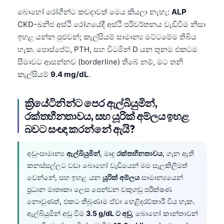
බොහෝ රෝගීන්ට කවදාවත් මෙය කියලා නැහැ:
ALP
తెలుగు
CKD-ඛනිජ අස්ථි රෝගයේදී අස්ථි පරිවර්තනය වැඩිවීම නිසා
मराठी
ඉහළ යන්න පුළුවන්; කැල්සියම් සාමාන්‍ය මට්ටමේම තිබිය
اردو
හැක. පොස්පේට්, PTH, සහ විටමින් D යන තුනම එකටම
සීමාවට ආසන්නව (borderline) තිබේ නම්, මට තනි
বাংলা
කැල්සියම්
9.4 mg/dL
.
Shqip
Magyar
ක්‍රියේටිනින්ට පෙර ඇල්බියුමින්,
Slovenščina
රක්තහීනතාවය, සහ යූරික් අම්ලය ඉහළ
බවට සංඥා කරන්නේ ඇයි?
한국어
Polski
අඩු-සාමාන්‍ය
ඇල්බියුමින්
, මෘදු
රක්තහීනතාවය
, ගැන ඇති
Lietuvių kalba
කනස්සල්ලට වඩා බොහෝ වැඩියෙන් මම සැලකිලිමත්
වෙන්නේ, සහ ඉහළ යන
යූරික් අම්ලය
සාමාන්‍යයෙන්
Русский
ප්‍රධාන මාතෘකා ලෙස පෙන්වන වකුගඩු පරීක්ෂණ
ქართული
නොවුණත්, එකට තිබුණාම ඒවා හෙළිදරව්කාරී විය හැක.
Čeština
ඇල්බියුමින් අඩු වීම
3.5 g/dL ට අඩු
, බොහෝ කාන්තාවන්