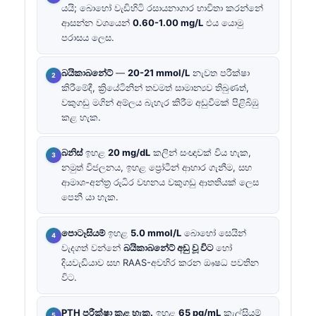
යයි; බොහෝ වැඩිහිටි රසායනාගාර භාවිතා කරන්නේ
ආසන්න වශයෙන්
0.60-1.00 mg/L
එය යොමු
පරාසය ලෙස.
බයිකාබනේට්
—
20-21 mmol/L
නැවත පරීක්ෂා
කිරීමේදී, ක්‍රියේටිනින් තවමත් සාමාන්‍යව තිබුණත්,
වකුගඩු මගින් අම්ලය බැහැර කිරීම අඩුවීමක් පිළිබිඹු
කළ හැක.
බනිස්
ඉහළ
20 mg/dL
කලින් සංඥාවක් විය හැක,
නමුත් විජලනය, ඉහළ ප්‍රෝටීන් ආහාර ගැනීම, සහ
ආමාශ-අන්ත්‍ර රුධිර වහනය වකුගඩු ආතතියක් ලෙස
පෙනී යා හැක.
පොටෑසියම්
ඉහළ
5.0 mmol/L
බොහෝ සෙයින්
වැදගත් වන්නේ
බයිකාබනේට් අඩු වූ විට
හෝ
දියවැඩියාව සහ RAAS-අවහිර කරන ඖෂධ පවතින
විට.
PTH පරීක්ෂා කළ හැක.
ඉහළ
65 pg/mL
කැල්සියම්