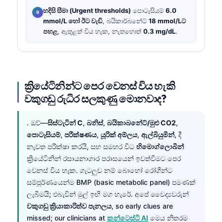
හදිසි සීමා (Urgent thresholds)
පොටෑසියම්
6.0
mmol/L හෝ ඊට වැඩි
, බයිකාර්බනේට්
18 mmol/Lට
පහළ
, ඇතුළත් විය හැක, නැතහොත්
0.3 mg/dL
.
ක්‍රියේටිනින්ට පෙර වෙනස් විය හැකි
වකුගඩු රුධිර සලකුණු මොනවාද?
. ඔව්—
සිස්ටැටින් C
,
බනිස්
,
බයිකාබනේට්/මුළු CO2
,
පොටෑසියම්
,
පරීක්ෂණය
,
යූරික් අම්ලය
,
ඇල්බියුමින්
, දී
නැවත පරීක්ෂා කරයි, සහ සමහර විට
හිමොග්ලොබින්
ක්‍රියේටිනින් රසායනාගාර පරාසයෙන් ඉවත්වීමට පෙර
වෙනස් විය හැක. ගැටලුව නම් බොහෝ රෝගීන්ට
සම්පූර්ණයෙන්ම BMP (basic metabolic panel) පමණක්
ලැබීමයි; එබැවින් මුල් ඉඟි මග හැරේ. අපේ වෛද්‍යවරුන්
වකුගඩු ක්‍රියාකාරිත්ව පැනලය
, so early clues are
missed; our clinicians at
කන්ටෙස්ටි AI
මෙය නිතරම