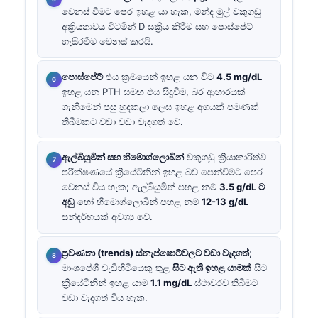
වෙනස් වීමට පෙර ඉහළ යා හැක, මන්ද මුල් වකුගඩු
අක්‍රියතාවය විටමින් D සක්‍රීය කිරීම සහ පොස්පේට්
හැසිරවීම වෙනස් කරයි.
පොස්පේට්
එය ක්‍රමයෙන් ඉහළ යන විට
4.5 mg/dL
ඉහළ යන PTH සමඟ එය සිදුවීම, බර ආහාරයක්
ගැනීමෙන් පසු හුදකලා ලෙස ඉහළ අගයක් පමණක්
තිබීමකට වඩා වඩා වැදගත් වේ.
ඇල්බියුමින් සහ හීමොග්ලොබින්
වකුගඩු ක්‍රියාකාරිත්ව
පරීක්ෂණයේ ක්‍රියේටිනින් ඉහළ බව පෙන්වීමට පෙර
වෙනස් විය හැක; ඇල්බියුමින් පහළ නම්
3.5 g/dL ට
අඩු
හෝ හීමොග්ලොබින් පහළ නම්
12-13 g/dL
සන්දර්භයක් අවශ්‍ය වේ.
ප්‍රවණතා (trends) ස්නැප්ෂොට්වලට වඩා වැදගත්
;
මාංශපේශී වැඩිහිටියෙකු තුළ
සිට ඇති ඉහළ යාමක්
සිට
ක්‍රියේටිනින් ඉහළ යාම
1.1 mg/dL
ස්ථාවරව තිබීමට
වඩා වැදගත් විය හැක.