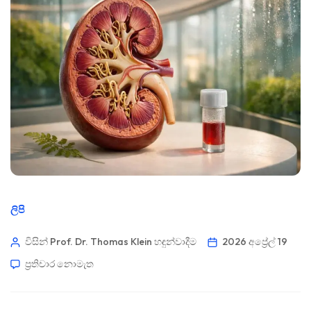
ලිපි
විසින් Prof. Dr. Thomas Klein
හඳුන්වාදීම
2026 අප්‍රේල් 19
ප්‍රතිචාර නොමැත