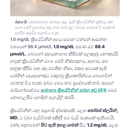
රූපය 2:
රසායනාගාර පරාසය තුළ ඇති ක්‍රියේටිනින් ප්‍රතිඵලයක්
මාංශ පේශි ප්‍රමාණය අඩු නම් හෝ මුල් මට්ටම වෙනස් වී ඇත්නම්
පෙරීම අඩුවීම සැඟවිය හැක.
1.0 mg/dL ක්‍රියේටිනින් අගය සමාන වන්නේ ආසන්න
වශයෙන් 88.4 µmol/L
1.0 mg/dL
පමණ වේ
88.4
µmol/L
, බොහෝ රසායනාගාර කිසිවක් සලකුණු නොකරයි.
නමුත් ක්‍රියේටිනින් මාංශ පේශි නිෂ්පාදනය, ආහාර, සහ
තනුක කිරීම මත රඳා පවතින නිසා, එකම අගයක් ඇති
රෝගීන් දෙදෙනෙකුට වකුගඩු ක්‍රියාකාරිත්වය බෙහෙවින්
වෙනස් විය හැක; ඔබට මෙය නව ප්‍රදේශයක් නම්, අපගේ
මාර්ගෝපදේශය
සාමාන්‍ය ක්‍රියේටිනින් සමඟ අඩු GFR
මෙම
නොගැලපීම හොඳින් පැහැදිලි කරයි.
ක්‍රියේටිනින් යනු පසුගාමී දර්ශකයකි. ලෙස
තෝමස් ක්ලයින්,
MD
, ට වඩා වැඩිවීමක් දකිද්දී මට වැඩි සැකයක් ඇතිවෙයි;
මන්ද පදනමෙන්
සිට ඇති ඉහළ යාමක්
සිට
1.2 mg/dL
ලෙස