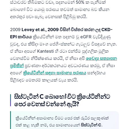
ස්ථාවරව තිබීමකට වඩා, පදනමෙන් 50% ක පැනීමක්
බොහෝ විට යොමු පරාසය තවමත් සාමාන්‍ය බව කියන
අතරතුර පවා සැබෑ වෙනසක් පිළිබිඹු කරයි.
2009
Levey et al., 2009 විසින් විස්තර කරන ලද CKD-
EPI කාර්යය
ක්‍රියේටිනින් මත පදනම් වූ eGFR වැඩිදියුණු
වුවද, එය කිසිදා මාංශ පේශි-ස්කන්ධ ගැටලුව විසඳුවේ නැත.
ඒ නිසා අපගේ Kantesti හි රටා එන්ජිම පුද්ගලික මූලික
වෙනස්වීම නිරීක්ෂණය කරයි, ඒ නිසා අපි
වෛද්‍ය සත්‍යාපන
ප්‍රමිතීන්
ප්‍රවණතා අර්ථකථනයට අවධාරණය කරමු, ඒ නිසා
අපගේ
ක්‍රියේටිනින් සඳහා සාමාන්‍ය පරාසය
සන්දර්භය
පිළිබඳව මෙතරම් කාලයක් වැය කරයි.
සිස්ටැටින් C බොහෝ විට ක්‍රියේටිනින්ට
පෙර වෙනස් වන්නේ ඇයි?
ක්‍රියේටිනින් අසාමාන්‍ය වීමට පෙර එක් රුධිර සලකුණක්
එක් කළ හැකි නම්, එය සාමාන්‍යයෙන්
සිස්ටැටින් C
.