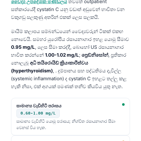
වෛද්‍ය උපදේශක මණ්ඩලය
තවමත් outpatient
සත්කාරයේදී cystatin C යනු වඩාත් අඩුවෙන් භාවිතා වන
වකුගඩු සලකුණු අතරින් එකක් ලෙස සලකයි.
මායිම් කලාපය සම්බන්ධයෙන් වෛද්‍යවරුන් ටිකක් එකඟ
නොවෙයි. සමහර යුරෝපීය රසායනාගාර ඉහළ යොමු සීමාව
0.95 mg/L
, ලෙස සීමා කරද්දී, බොහෝ US රසායනාගාර
භාවිත කරන්නේ
1.00-1.02 mg/L
;
ප්‍රෙඩ්නිසෝන්
, ප්‍රතිකාර
නොලැබූ
අධි තයිරොයිඩ් ක්‍රියාකාරීත්වය
(hyperthyroidism)
, . දුම්පානය සහ පද්ධතිමය දැවිල්ල
(systemic inflammation) ද cystatin C ඉහළට තල්ලු කළ
හැකි නිසා, එක් අගයක් පමණක් තනිව කියවිය යුතු නැත.
සාමාන්‍ය වැඩිහිටි පරාසය
0.60-1.00 mg/L
සාමාන්‍ය වැඩිහිටි යොමු පරාසය; නිශ්චිත රසායනාගාර සීමා
වෙනස් විය හැක.