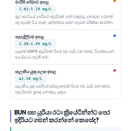
මායිම් රේඛාව ඉහළ
1.01-1.19 mg/L
මුල් අවධියේ පෙරීමේ අඩුවීමක් හෝ වකුගඩු නොවන වෙනත්
බලපෑමක් විය හැක; සන්දර්භය සමඟ නැවත පරීක්ෂා කරන්න.
පැහැදිලිවම ඉහළ
1.20-1.49 mg/L
වැදගත් eGFR අඩුවීමක් වීමේ ඉඩ වැඩි වන අතර, විශේෂයෙන්
එය දිගටම පවතී නම්.
සැලකිය යුතු ලෙස ඉහළ
≥1.50 mg/L
සැලකිය යුතු පෙරීමේ දුර්වලතාවක් වීමේ ඉඩ වැඩි වන අතර,
පසු විපරම ප්‍රමාද නොකළ යුතුය.
BUN සහ යූරියා රටා ක්‍රියේටිනින්ට පෙර
ඉදිරියට ගමන් කරන්නේ කෙසේද?