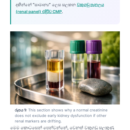
දකින්නේ “සාමාන්‍ය” ලෙස සලකන
වකුගඩු පැනලය
(renal panel) එදිරිව CMP
.
රූපය 1:
This section shows why a normal creatinine
does not exclude early kidney dysfunction if other
renal markers are drifting.
මෙම කොටසෙන් පෙන්වන්නේ, වෙනත් වකුගඩු සලකුණු