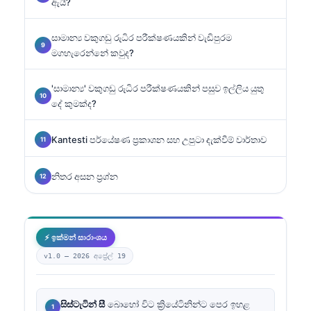
ඇයි?
සාමාන්‍ය වකුගඩු රුධිර පරීක්ෂණයකින් වැඩිපුරම
මගහැරෙන්නේ කවුද?
'සාමාන්‍ය' වකුගඩු රුධිර පරීක්ෂණයකින් පසුව ඉල්ලිය යුතු
දේ කුමක්ද?
Kantesti පර්යේෂණ ප්‍රකාශන සහ උපුටා දැක්වීම් වාර්තාව
නිතර අසන ප්‍රශ්න
⚡ ඉක්මන් සාරාංශය
v1.0 —
2026 අප්‍රේල් 19
සිස්ටැටින් සී
බොහෝ විට ක්‍රියේටිනින්ට පෙර ඉහළ