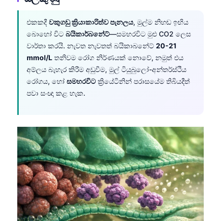
එකකදී
වකුගඩු ක්‍රියාකාරිත්ව පැනලය
, මුල්ම නිහඬ ඉඟිය
බොහෝ විට
බයිකාර්බනේට්
—සමහරවිට මුළු CO2 ලෙස
වාර්තා කරයි. නැවත නැවතත් බයිකාබනේට්
20-21
mmol/L
තනිවම රෝග නිර්ණයක් නොවේ, නමුත් එය
අම්ලය බැහැර කිරීම අඩුවීම, මුල් ටියුබුලෝ-අන්තර්ස්ථීය
රෝගය, හෝ
සමහරවිට
ක්‍රියේටිනින් පරාසයේම තිබියදීත්
පවා සංඥා කළ හැක.