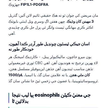
O‘zbekcha
.
FIP1L1-PDGFRA
جهڙوڪ
Українська
مان مريضن کي چوان ٿو ته هڪ حقيقي ٽائيم لائن آڻين: گذريل
አማርኛ
3 مهينن کان وڌيڪ
. ڇهن هفتن اڳ وسري ويل اينٽي بايوٽڪ
اڪثر ڪري مهانگي ٽيسٽ وانگر ئي پزل حل ڪري ڇڏيندي
Kiswahili
آهي.
ភាសាខ្មែរ
اسان جيڪي ٽيسٽون چونڊيل طور آرڊر ڪندا آهيون،
ဗမာစာ
خودڪار طور نه
ไทย
بون ميرو جاچون، ماليڪيولر پينل، ۽ ڪارڊيڪ اميجنگ هر
Tagalog
ٿوري غيرمعمولي CBC لاءِ پهرين ترجيح نه هونديون آهن. اهي
Tiếng Việt
تڏهن مناسب ٿينديون آهن جڏهن ايزينوفيلز مسلسل هجن،
1500/µL کان مٿي هجن
, يا ته علامتن سان گڏ، يا انيميا،
Bahasa Melayu
ٿرومبوسائيٽوپينيا، يا عضون جي زخمي ٿيڻ جا نشانن سان گڏ.
മലയാളം
ಕನ್ನಡ
ٻيا ليب نتيجا eosinophils جي معنيٰ ڪيئن
ગુજરાતી
بدلائين ٿا
தமிழ்