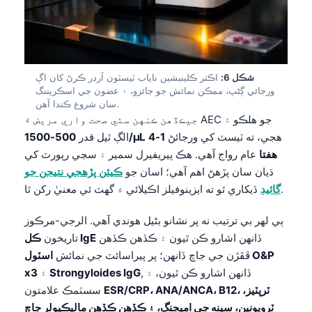
Gàidhlig
Euskara
Македонски јазик
Latviešu valoda
شڪل 6:
اڪثر ڪلينيشين ناياب ٽيسٽون آرڊر ڪرڻ کان اڳ
ورجائي ڳڻپ، ممڪن نمائش جو جائزو، ۽ عضون جي اسڪريننگ
Galego
سان شروع ڪندا آهن.
অসমীয়া
جيڪڏهن ڪنهن سٺي صحت واري مريض ۾ AEC جو هلڪو ۽
هجي، ته ٽيسٽ کي ورجائڻ
1-4
500-1500/µL
الڳ ٿيل قدر
සිංහල
هفتا
عام رواج آهي. هڪ پيريفيرل سمير ۽ سڄي رپورٽ کي
پښتو
ڌيان سان پڙهڻ اهم آهي؛ اسان جو
ڪيئن پڙهجي نتيجن جو
ڏيکاري ٿو ته ايزينوفيلز اڪيلائي ۾ گهٽ ئي معنيٰ رکن ٿا.
گائيڊ
Slovenčina
ٻي لهر بي ترتيب نه پر نشانو بڻيل هوندي آهي. الرجي-مرڪوز
Hrvatski
ڏانهن اشارو ڪن ٿيون ۽ ڪڏهن ڪڏهن
ڪل IgE
تاريخون
Suomi
ڦڦڙن جي جاچ ڏانهن؛ پر پيراسائٽ جي نمائش
اسٽول O&P
, ڏانهن اشارو ڪن ٿيون، ۽
Strongyloides IgG
۽
x3
Қазақ тілі
ESR/CRP، ANA/ANCA، B12، ٽرپٽيز،
سسٽمڪ علامتون
Català
ٽروپونين، سينه جي اميجنگ، ۽ ڪڏهن ڪڏهن ماليڪيولر جاچ