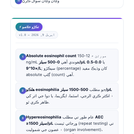
وچان وچان سوال ڪرڻ
⚡ تڪڙو خلاصو
اپريل 9, 2026
v1.0 —
عورتن ۾ 12-150
Absolute eosinophil count
يا
0.0-0.5
0-500 سيلز/µL
ng/mL هوندي آهي
; سيڪڙو (percentage) کان وڌيڪ مفيد
×10^9/L
absolute ڳڻپ (count) آهي.
500-1500 سيلز/µL
جو مطلب
هلڪو eosinophilia
۽ اڪثر ڪري الرجي، اسٿما، ايگزيما، يا دوا جي اثر کي
ظاهر ڪري ٿو.
AEC
عام طور تي مطلب
Hypereosinophilia
ورجائي ٽيسٽ (repeat testing) تي
≥1500 سيلز/µL
۽ عضون جي شموليت (organ involvement)،