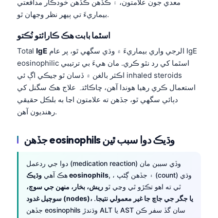
معدي جون علامتون، ۽ ڪڏهن ڪڏهن خودڪار مدافعتي
بيماريءَ تي ٻيهر نظر وجهان ٿو.
اسٿما بابت هڪ ڪارائتو نُڪتو
الرجي واري بيماريءَ ۾ وڌي سگهي ٿو، پر عام IgE
IgE
Total
eosinophilic اسٿما کي رد نٿو ڪري. مان هيءَ بي ترتيبي
اڪثر بالغن ۾ ڏسان ٿو جيڪي اڳ ئي inhaled steroids
استعمال ڪري رهيا هوندا آهن، ڇاڪاڻ⁠تہ علاج هڪ سگنل کي
دٻائي سگهي ٿو، جڏهن ته علامتون اڃا به بلڪل حقيقي
رهنديون آهن.
جڏهن eosinophils وڌيڪ دوا سبب ٿين
دوا جي ردعمل (medication reaction) وڏي سببن مان
, ، ۽ جڏهن ڳڻپ (count) وڌي
وڌيڪ eosinophils
هڪ آهي
ٿي ته اهو تڪڙو ٿي وڃي ٿو
ريش، بخار، منهن جي سوڄ،
سوڄيل غدود (nodes)، يا جگر جي جاچ جا غير معمولي نتيجا
.
جڏهن eosinophils وڌندڙ ALT يا AST سان گڏ سفر ڪن