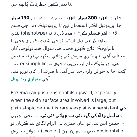
ٿا بغير ڪنهن خطرناڪ ڳالهه جي.
جا رت
300 سيلز/µL
۽
150 سيلز/µL
تنفسي ڪلينڪن ۾،
جا ايزينوفيل اڪثر استعمال ٿين ٿا ايزينوفيلڪ دمہ جي قسم
بندي (phenotype) لاءِ ۽ اهو فيصلو ڪرڻ ۾ مدد ڏين ٿا ته
ساهه ذريعي ڏنل اسٽيرائڊ جي شدت ڪيتري هجي يا
بايولوجڪ علاج ڪهڙو هجي. هي سوال هيماتولوجي کان
مختلف آهي، تنهنڪري مريض کي ٻڌائي سگهجي ٿو ته سندس
دمہ 'eosinophilic' آهي، جيتوڻيڪ عام ليب رپورٽ چوي ته
ڳڻپ اڃا به حوالن واري حد اندر آهي يا صرف ان کان ٿورو مٿي
.
آهي
معياري رت پينل
Eczema can push eosinophils upward, especially
when the skin surface area involved is large, but
جي
plain atopic dermatitis rarely explains a persistent
مسلسل وڌاءُ کي گهٽ ئي سمجهاڻي ڏئي ٿي.
منهنجي تجربي
۾. جڏهن ائين ٿئي ٿو، مان چمڙي تي الزام لڳائڻ بند ڪريان ٿو
۽ دوائن، خارش (scabies) جي سامهون اچڻ، eosinophilic