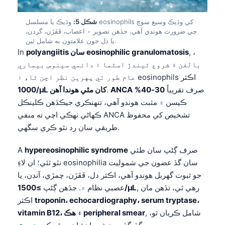
شڪل 5:
وڌيڪ يا مسلسل eosinophils کي وڌيڪ وسيع سوچ
جي ضرورت هوندي آهي، جڏهن تصوير ۾ اعصاب، ڦڦڙن، گردن،
يا دل جون علامتون به شامل ٿين.
, ،
polyangiitis سان eosinophilic granulomatosis
In
بالغن ۾ شروع ٿيندڙ اسٿما ۽ دائمي سينوس بيماري
عام طور تي پهرين نظر اچن ٿا، ۽ eosinophils اڪثر
صرف تقريباً
30-40%
ANCA
.
1000/µL کان مٿي هوندا آهن
ڪيسن ۾ مثبت هوندو آهي، تنهنڪري جيڪڏهن ڪلينڪل
ڪهاڻي ٺهڪي اچي ته منفي ANCA تشخيص کي محفوظ
طريقي سان رد نٿو ڪري سگهي.
صرف ڳڻپ سان طئي
hypereosinophilic syndrome
A
نٿو ٿئي؛ ان لاءِ eosinophilia سان گڏ عضون جي شموليت
جو ثبوت گهربل هوندو آهي، اڪثر دل، ڦڦڙن، چمڙي، آنڊن، يا
, رهي ٿي، تڏهن مان
≥1500/µL
عصبي نظام ۾. جڏهن ڳڻپ
troponin، echocardiography، serum tryptase،
اڪثر
, شامل ڪريان ٿو،
vitamin B12، ۽ هڪ peripheral smear