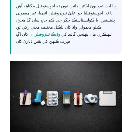
ٻيا ليب تبديليون اڪثر ٻڌائين ٿيون ته ايئوِسِنوفيل بيگناهه آهن
తెలుగు
يا نه. ايئوِسِنوفيلِيَا جو اعليٰ نيوٽروفيلز، انيميا، غير معمولي
मराठी
پليٽليٽس، يا ڪوليسٽاسٽڪ جگر جي ڪم جاچ سان گڏ هجڻ،
اڪيلو معمولي واڌ کان بلڪل مختلف معنيٰ رکي ٿو،
اردو
تنهنڪري مان پنهنجي گائيڊ کي
وڌيڪ نيٽروفيلز
ان کان اڳ
বাংলা
صِرف ڪنهن کي يقين ڏيارڻ کان.
Shqip
Magyar
Slovenščina
한국어
Polski
Lietuvių kalba
Русский
ქართული
Čeština