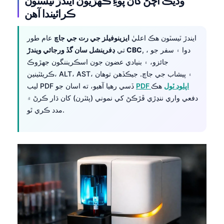
وڌيڪ اچڻ کان پوءِ ڪهڙيون ايندڙ ٽيسٽون
Frysk
ڪرائيندا آهن
Esperanto
ايندڙ ٽيسٽون هڪ اعليٰ
ايزينوفيلز جي رت جي جاچ
عام طور
Беларуская мова
, ، دوا ۽ سفر جو
ڊفرينشل سان گڏ ورجائي ويندڙ CBC
تي
Татар теле
جائزو، ۽ بنيادي عضون جون اسڪريننگون جهڙوڪ
ڪريئٽينين، ALT، AST، ۽ پيشاب جي جاچ. جيڪڏهن توهان
Кыргызча
PDF اپلوڊ ٽول
هڪ
ليب PDF ڏسي رهيا آهيو، ته اسان جو
ئۇيغۇرچە
دفعي واري ننڍڙي ڦڙڪڻ کي نموني (پئٽرن) کان ڌار ڪرڻ ۾
Cebuano
مدد ڪري ٿو.
Basa Jawa
ພາສາລາວ
Монгол
Afrikaans
العربية المغربية
Occitan