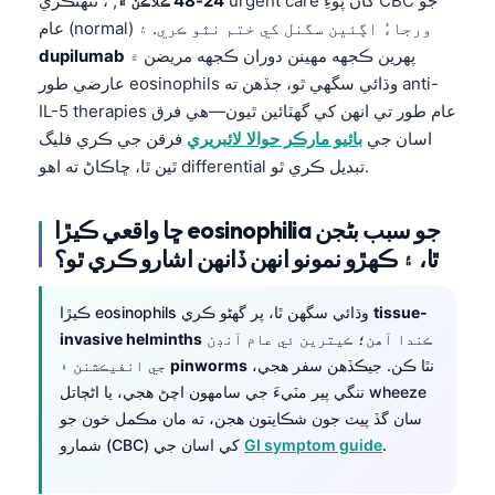
24-48 ڪلاڪن ۾
, ، تنهنڪري urgent care کان پوءِ CBC جو
عام (normal) ورجاءُ اڳئين سگنل کي ختم نٿو ڪري. ۽
پهرين ڪجهه مهينن دوران ڪجهه مريضن ۾
dupilumab
عارضي طور eosinophils وڌائي سگهي ٿو، جڏهن ته anti-
IL-5 therapies عام طور تي انهن کي گهٽائين ٿيون—هي فرق
اسان جي
بائيو مارڪر حوالا لائبريري
فرقن جي ڪري فليگ
ٿين ٿا، ڇاڪاڻ ته اهو differential تبديل ڪري ٿو.
ڇا واقعي ڪيڙا eosinophilia جو سبب بڻجن
ٿا، ۽ ڪهڙو نمونو انهن ڏانهن اشارو ڪري ٿو؟
tissue-
ڪيڙا eosinophils وڌائي سگهن ٿا، پر گهڻو ڪري
ڪندا آهن؛ ڪيترين ئي عام آنڊن
invasive helminths
نٿا ڪن. جيڪڏهن سفر هجي،
pinworms
جي انفيڪشنن ۽
ننگي پير مٽيءَ جي سامهون اچڻ هجي، يا اڻڄاتل wheeze
سان گڏ پيٽ جون شڪايتون هجن، ته مان مڪمل خون جو
.
GI symptom guide
شمارو (CBC) کي اسان جي