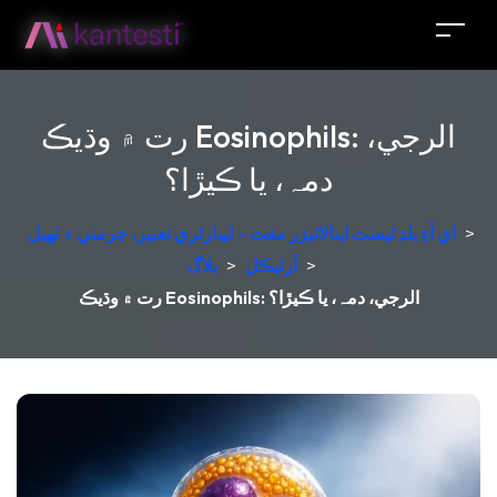
رت ۾ وڌيڪ Eosinophils: الرجي،
دمہ، يا ڪيڙا؟
>
اي آءِ بلڊ ٽيسٽ اينالائيزر مفت - ليبارٽري تعبير، جرمني ۾ ٺهيل
>
آرٽيڪل
>
بلاگ
رت ۾ وڌيڪ Eosinophils: الرجي، دمہ، يا ڪيڙا؟