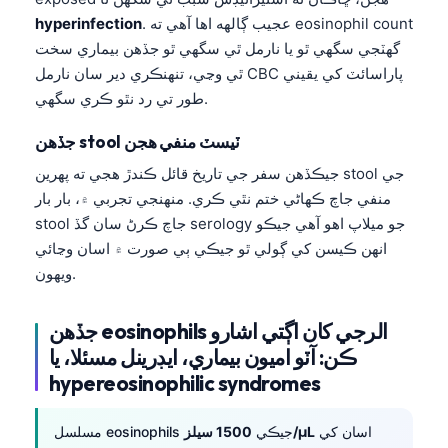
. عجيب ڳالهه اها آهي ته eosinophil count
hyperinfection
گهٽجي سگهي ٿو يا نارمل ٿي سگهي ٿو جڏهن بيماري سخت
ٿي وڃي، تنهنڪري دير سان نارمل CBC پاراسائٽ کي يقيني
طور تي رد نٿو ڪري سگهي.
جڏهن stool ٽيسٽ منفي هجن
جيڪڏهن سفر جي تاريخ قائل ڪندڙ هجي ته پهرين stool جي
منفي جاچ ڪهاڻي ختم نٿي ڪري. منهنجي تجربي ۾، بار بار
stool جاچ ڪرڻ سان گڏ serology جو ميلاپ اهو آهي جيڪو
انهن ڪيسن کي ڳولي ٿو جيڪي ٻي صورت ۾ اسان وڃائي
ويهون.
جڏهن eosinophils الرجي کان اڳتي اشارو
ڪن: آٽو اميون بيماري، ايڊرينل مسئلا، يا
hypereosinophilic syndromes
اسان کي
1500 سيلز/µL
مسلسل eosinophils جيڪي