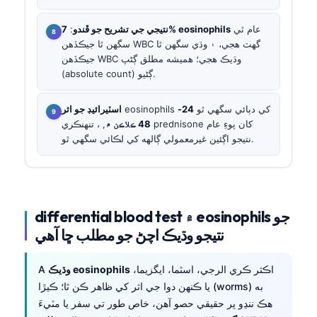
عام ٿي
7% eosinophils
نتيجي جي تشريح جو ڦندو
:
سگهن ٿا جيڪڏهن WBC گهٽ هجي، ۽ وڌي سگهن ٿا
جيڪڏهن WBC وڌيڪ هجي؛ هميشه مطلق ڳڻپ
(absolute count) ڳڻيو.
eosinophils کي دٻائي سگهي ٿو
24-
اسٽيرائيڊ جو اثر
48 ڪلاڪن ۾
, ، تنهنڪري prednisone کان پوءِ عام
نتيجو اڳئين غيرمعمولي ڳالهه کي لڪائي سگهي ٿو.
differential blood test ۾ eosinophils جو
نتيجو وڌيڪ اچڻ جو مطلب ڇا آهي
اڪثر ڪري الرجي، اسٿما، ايگزيما،
وڌيڪ eosinophils
A
يا ڪنهن دوا جي اثر کي ظاهر ڪن ٿا؛ ڪيڙا (worms) به
هڪ ننڍو پر حقيقي حصو آهن، خاص طور تي سفر يا مٽيءَ