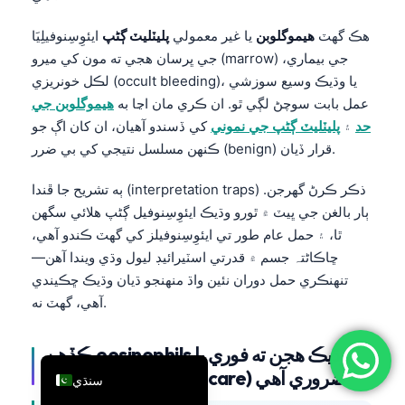
简体中文
هڪ گهٽ
هيموگلوبن
يا غير معمولي
پليٽليٽ ڳڻپ
ايئوِسِنوفيلِيَا
Română
جي ڀرسان هجي ته مون کي ميرو (marrow) جي بيماري،
لڪل خونريزي (occult bleeding)، يا وڌيڪ وسيع سوزشي
Türkçe
عمل بابت سوچڻ لڳي ٿو. ان ڪري مان اڃا به
هيموگلوبن جي
Ελληνικά
حد
۽
پليٽليٽ ڳڻپ جي نموني
کي ڏسندو آهيان، ان کان اڳ جو
Português
ڪنهن مسلسل نتيجي کي بي ضرر (benign) قرار ڏيان.
Español
ٻه تشريح جا ڦندا (interpretation traps) ذڪر ڪرڻ گهرجن.
Italiano
ٻار بالغن جي ڀيٽ ۾ ٿورو وڌيڪ ايئوِسِنوفيل ڳڻپ هلائي سگهن
עִבְרִית
ٿا، ۽ حمل عام طور تي ايئوِسِنوفيلز کي گهٽ ڪندو آهي،
ڇاڪاڻ⁠تہ جسم ۾ قدرتي اسٽيرائيڊ ليول وڌي ويندا آهن—
Français
تنهنڪري حمل دوران نئين واڌ منهنجو ڌيان وڌيڪ ڇڪيندي
العربية
آهي، گهٽ نه.
Deutsch
English
ڪڏهن eosinophils وڌيڪ هجن ته فوري يا
ساڳئي هفتي ۾ سنڀال (care) ضروري آهي
سنڌي