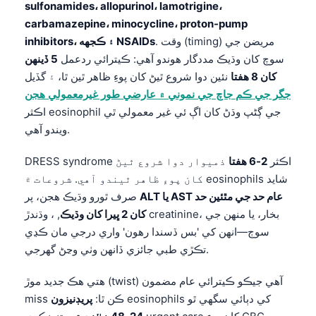
sulfonamides، allopurinol، lamotrigine،
carbamazepine، minocycline، proton-pump
. وقت (timing) مريضن جي
inhibitors، ۽ ڪجهه NSAIDs
سوچ کان وڌيڪ مددگار هوندو آهي: ڪيترائي ردعمل
5 ڏينهن
کان 8 هفتا
نئين دوا شروع ٿيڻ کان پوءِ ظاهر ٿين ٿا، ۽ گڏيل
جگر جي ڪم جاچ جي نموني ۾ عارضي طور غيرمعمولي هجن
اڪثر eosinophil جي ڳڻپ وڌڻ کان اڳ ئي غير معمولي ٿي
ويندو آهي.
DRESS syndrome اڪثر
2-6 هفتا
ذميوار دوا شروع ٿيڻ
کان پوءِ ظاهر ٿيندو آهي. شروعات ۾ eosinophils شايد
ALT يا AST عام حد جي مٿئين حد
صرف ٿورو وڌيڪ هجن، پر
کان 2 ڀيرا کان وڌيڪ
, ، وڌندڙ creatinine، بخار، يا منهن جي
سوڄ—انهن کي 'بس ڏسندا رهون' واري درجي مان ڪڍي
تڪڙي طبي جائزي ڏانهن وٺي وڃڻ گهرجي.
هتي هڪ جديد موڙ (twist) آهي جيڪو ڪيترائي عام مضمون
eosinophils کي دٻائي سگهي ٿو
miss ڪن ٿا:
پريڊنيزون