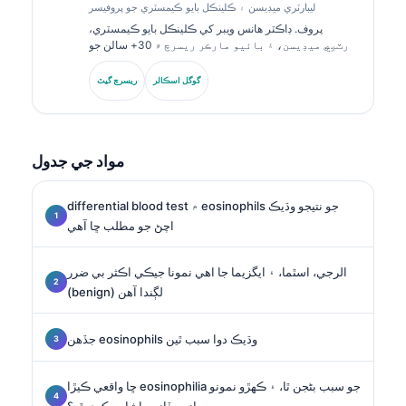
ليبارٽري ميڊيسن ۽ ڪلينڪل بايو ڪيمسٽري جو پروفيسر
پروف. ڊاڪٽر هانس ويبر کي ڪلينڪل بايو ڪيمسٽري،
ليبارٽري ميڊيسن، ۽ بائيو مارڪر ريسرچ ۾ 30+ سالن جو
ماهرانه تجربو آهي. جرمن سوسائٽي فار ڪلينڪل ڪيمسٽري
جا اڳوڻا صدر، هو ڊائگنوسٽڪ پينل تجزئي، بائيو مارڪر معياري
گوگل اسڪالر
ريسرچ گيٽ
ڪرڻ، ۽ AI-مدد ٿيل ليبارٽري ميڊيسن ۾ ماهر آهن.
مواد جي جدول
differential blood test ۾ eosinophils جو نتيجو وڌيڪ
اچڻ جو مطلب ڇا آهي
الرجي، اسٿما، ۽ ايگزيما جا اهي نمونا جيڪي اڪثر بي ضرر
(benign) لڳندا آهن
جڏهن eosinophils وڌيڪ دوا سبب ٿين
ڇا واقعي ڪيڙا eosinophilia جو سبب بڻجن ٿا، ۽ ڪهڙو نمونو
انهن ڏانهن اشارو ڪري ٿو؟