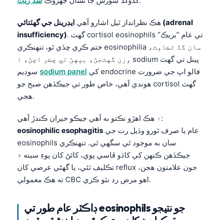
.
گڏوگڏ سوزش جا نشان جهڙوڪ
سڊ ريٽ
هڪ نظرانداز ٿيل اشارو آهي
ايڊرينل جي گهٽتائي (adrenal
. گهٽ cortisol eosinophils تي عام “بريڪ”
insufficiency)
ختم ڪري ڇڏي ٿو، تنهنڪري eosinophilia سان گڏ ٿڪاوٽ،
وزن گهٽجڻ، بيهڻ تي چڪر اچڻ، ۽ sodium پينل تي گهٽ
کي endocrine فالو اپ جي ضرورت
sodium panel
سوڊيم
هوندي آهي، خاص طور تي جيڪڏهن صبح جو cortisol گهٽ
هجي.
۽ هڪ اهڙو نڪتو به آهي جيڪو حيران ڪندڙ آهي:
عام يا صرف ٿورو وڌيل رت جي
eosinophilic esophagitis
eosinophils سان به موجود ٿي سگهي ٿي. تنهنڪري
جيڪڏهن ڪنهن کي کاڌو ڦاسي پوي، کائڻ کان پوءِ سينه ۾
تڪليف ٿئي، يا گهڻي عرصي کان reflux جون علامتون هجن،
ته هڪ معمولي CBC اهو مرض رد نٿو ڪري.
Norsk bokmål
ڊاڪٽر عام طور تي eosinophils جو نتيجو
Ślōnskŏ gŏdka