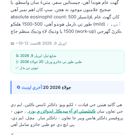
گهٽ عام هوندا آهن، جيستائين سفر، مٽيءَ سان واسطو، يا
صحيح علامتون موجود نه هجن. سڀ کان اهم نمبر آهي
absolute eosinophil count: 500 سيلز/µL کان گهٽ عام
طور تي نارمل هوندو آهي، 500-1500 هلڪو (mild) آهي، ۽
1500 يا وڌيڪ لاءِ وڌيڪ منظم جاچ (work-up) ڪرڻ گهرجي.
اپريل 9, 2026
📅
📖 ~10-12 منٽ
📝 شايع ٿيل:
اپريل 9, 2026
🩺 طبي طور تي جائزو ورتل:
20 جولاءِ 2026
✅ ثبوتن تي ٻڌل
20 جولاءِ 2026
🔄 آخري اپڊيٽ:
هي گائيڊ هيٺين جي قيادت ۾ لکيو ويو:
ڊاڪٽر ٿامس ڪلين، ايم ڊي
جي تعاون سان
ڪينٽيسٽي اي آءِ ميڊيڪل ايڊوائزري بورڊ
, ، جنهن ۾
پروفيسر ڊاڪٽر هانس ويبر جا تعاون ۽ ڊاڪٽر سارہ مچل، ايم ڊي،
پي ايڇ ڊي جو طبي جائزو شامل آهي.