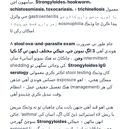
Strongyloides، hookworm،
سامهون اچن.
معمول
schistosomiasis، toxocariasis، ۽ trichinellosis
جي وائرل gastroenteritis يا ٿوري عرصي واري کاڌي جي
زهر واري قسط جي ڀيٽ ۾ eosinophilia پيدا ڪرڻ جا وڌيڪ
امڪان رکن ٿا.
عام طور تي ضرورت
stool ova-and-parasite exam
A
هوندي آهي
3 الڳ نمونن جي، جيڪي مختلف ڏينهن تي گڏ ڪيا
وڃن
, ، ڇاڪاڻ ته هڪ نمونو آسانيءَ سان intermittent
Strongyloides IgG
shedding کي وڃائي سگهي ٿو.
اڪثر ڪري معمولي stool testing کان وڌيڪ
serology
حساس هوندي آهي جڏهن exposure ممڪن هجي، ۽ اهو
هڪ تفصيل حقيقي عمل ۾ انتظام (management) کي هر
وقت تبديل ڪري ڇڏيندو آهي.
هتي اهو ڦند آهي جنهن بابت مان چاهيان ٿو ته وڌيڪ مريض
ڄاڻن: 'asthma' يا ريش لاءِ اسٽيرائيڊ ڏيڻ کان اڳ، اسان کي
انهن ماڻهن ۾ جيڪي
Strongyloides
سوچڻ گهرجي
exposed هجن، ڇاڪاڻ ته اسٽيرائيڊس سبب ٿي سگهن ٿا