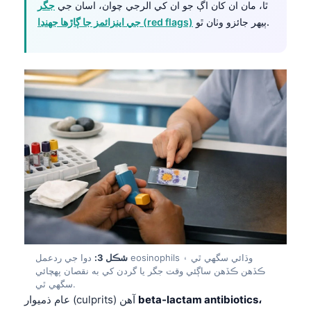
ٿا، مان ان کان اڳ جو ان کي الرجي چوان، اسان جي
جگر
ٻيهر جائزو وٺان ٿو.
جي اينزائمز جا ڳاڙها جهنڊا (red flags)
شڪل 3:
دوا جي ردعمل eosinophils وڌائي سگهي ٿي ۽
ڪڏهن ڪڏهن ساڳئي وقت جگر يا گردن کي به نقصان پهچائي
سگهي ٿي.
beta-lactam antibiotics،
عام ذميوار (culprits) آهن