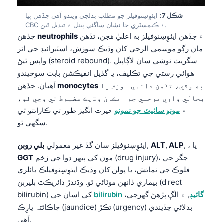
日本語
شڪل 7:
ايئوِسِنوفيلز جو مطلب بدلجي ويندو آهي جڏهن ٻيا
Eesti
CBC ۽ ڪيمسٽري جا نشان ساڳئي پينل ۾ تبديل ٿين.
۽ جڏهن ايئوِسِنوفيلز به اعليٰ هجن، تڏهن
neutrophils
جڏهن
Azərbaycan dili
مان رڳو موسمي الرجي کان وڌيڪ سوزش، اسٽيرائيڊ جي اثر
Bosanski
واپس ٿيڻ (steroid rebound)، سگريٽ نوشي سان لاڳاپيل
Svenska
هوائي رستي جي تڪليف، يا گڏيل انفيڪشن بابت سوچيندو
به وڌي، تڏهن دائمي سوزش يا
monocytes
آهيان. جڏهن
Српски језик
بحالي واري مرحلي جو امڪان وڌيڪ مضبوط ٿي وڃي ٿو،
Íslenska
۽
مونو سائيٽ جو نمونو
حيرت انگيز طور تي ڪارائتو ٿي
Հայերեն
سگهي ٿو.
Bahasa Indonesia
, ، يا
ALP
,
ALT
,
ايئوِسِنوفيلز سان گڏ غير معمولي
بلي روبن
हिन्दी
مون کي ٻيهر دوا جي زخم (drug injury)، جگر جي
GGT
Nederlands
فلوڪ جي نمائش، يا پولن کان وڌيڪ ايئوِسِنوفيلڪ بائلري
بيماري ڏانهن موٽائي ٿو. وڌندڙ ڊائريڪٽ بليربن (direct
Dansk
bilirubin گائيڊ
, ۾ الڳ پڙهڻ گهرجي،
bilirubin) کي اسان جي
Български
ڇاڪاڻ⁠تہ يارِڪ (jaundice) تڪڙ (urgency) بدلائي ڇڏيندي
فارسی
آهي.