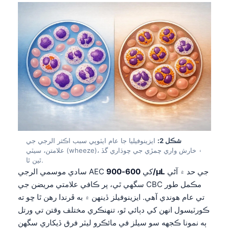
شڪل 2:
ايزينوفيليا جا عام ايٽوپي سبب اڪثر الرجي جي
علامتن، سيٽي (wheeze)، ۽ خارش واري چمڙي جي چوڌاري گڏ
ٿين ٿا.
جي حد ۾ آڻي
600-900/µL
سادي موسمي الرجي AEC کي
سگهي ٿي، پر ڪافي علامتي مريضن جي CBC مڪمل طور
تي عام هوندي آهي. ايزينوفيلز ڏينهن ۾ به ڦرندا رهن ٿا ڇو ته
ڪورٽيسول انهن کي دٻائي ٿو، تنهنڪري مختلف وقتن تي ورتل
ٻه نمونا ڪجهه سو سيلز في مائڪرو ليٽر فرق ڏيکاري سگهن