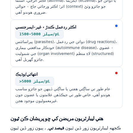
اڪثر الرجي، اسٿما (asthma)، ايگزيما (eczema)، يا دوائن جو
اثر؛ اڪثر ورجائي جاچ ۽ حوالي (context) جو جائزو وٺڻ
ضروري هوندو آهي.
اڪثر ردعمل ڪندڙ ۽ غير-ايمرجنسي
1500-5000 سيلز/µL
پيراسائٽس (parasites)، دوائن جي ردعمل (drug reactions)،
خودڪار مدافعتي بيماري (autoimmune disease)، ۽ عضوي
جي شموليت (organ involvement) لاءِ منظم (structured)
جائزو گهربل آهي.
انتهائي/وڌيڪ
>5000 سيلز/µL
عام طور تي ساڳئي هفتي يا ساڳئي ڏينهن جو جائزو مناسب
هوندو آهي، خاص طور تي جيڪڏهن علامتون يا عضون جون
غيرمعموليون موجود هجن.
هتي ليبارٽريون مريضن کي ڇو پريشان ڪن ٿيون
ڪجهه ليبارٽريون زور ڏين ٿيون
فيصد تي
, ، ٻيون زور ڏين ٿيون