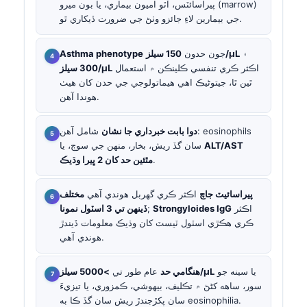
پيراسائٽس، آٽو اميون بيماري، يا بون ميرو (marrow)
جي بيمارين لاءِ جائزو وٺڻ جي ضرورت ڏيکاري ٿو.
۽
150 سيلز/µL
جون حدون
Asthma phenotype
اڪثر ڪري تنفسي ڪلينڪن ۾ استعمال
300 سيلز/µL
ٿين ٿا، جيتوڻيڪ اهي هيماتولوجي جي حدن کان هيٺ
هوندا آهن.
دوا بابت خبرداري جا نشان
شامل آهن: eosinophils
ALT/AST
سان گڏ ريش، بخار، منهن جي سوڄ، يا
.
مٿئين حد کان 2 ڀيرا وڌيڪ
پيراسائيٽ جاچ
اڪثر ڪري گهربل هوندي آهي
مختلف
اڪثر
Strongyloides IgG
;
ڏينهن تي 3 اسٽول نمونا
ڪري هڪڙي اسٽول ٽيسٽ کان وڌيڪ معلومات ڏيندڙ
هوندي آهي.
يا سينه جو
>5000 سيلز/µL
هنگامي حد
عام طور تي
سور، ساهه کڻڻ ۾ تڪليف، بيهوشي، ڪمزوري، يا تيزيءَ
سان پکڙجندڙ ريش سان گڏ ڪا به eosinophilia.