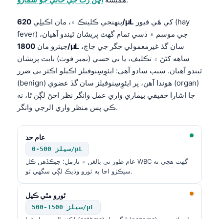
کي هَي فيور (hay
620/µL
پنهنجي ڪلينڪ ۾، مان اڪيلِي
fever) جي موسم ۾ ڏسي تمام گهٽ پريشان ٿيندو آهيان،
سان گڏ غيرمعمولي جگر جي جاچ،
1800/µL
جيترو مان
ساهه کڻڻ ۾ تڪليف، يا بي حسي (نمبر فوٽ) بابت پريشان
ٿيندو آهيان. سبب سادو آهي: ايئوِسِنوفيلز اڪيلو اڪثر بي ضرر
(benign) هوندا آهن، پر ايئوِسِنوفيلز سان گڏ عضوي (organ)
جا اشارا حقيقي بيماري واري عمل وانگر نظر اچڻ لڳن ٿا، نه
ڪي پس منظر واري الرجي وانگر.
عام حد
0-500 سيلز/µL
عام طور تي بالغن ۾ نارمل؛ جيڪڏهن ڪل WBC گهٽ هجي ته
سيڪڙو اڃا به ٿورو وڌيڪ لڳي سگهي ٿو.
ٿورو مٿي ڪيل
500-1500 سيلز/µL