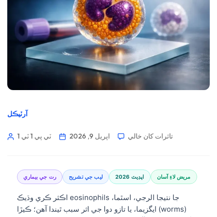
آرٽيڪل
تاثرات کان خالي
اپريل 9, 2026
1 ٽي پي 1 ٽي
مريض لاءِ آسان
2026 اپڊيٽ
ليب جي تشريح
رت جي بيماري
اڪثر ڪري وڌيڪ eosinophils جا نتيجا الرجي، اسٿما،
ايگزيما، يا تازو دوا جي اثر سبب ٿيندا آهن؛ ڪيڙا (worms)