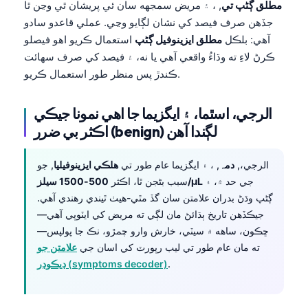
مطلق ڳڻپ تي
, ، ۽ مريض سمجهه سان ئي پريشان ٿي وڃن ٿا
جڏهن صرف فيصد کي نشان لڳايو وڃي. عملي قاعدو سادو
آهي: بلڪل
مطلق ايزينوفيل ڳڻپ
استعمال ڪريو اهو فيصلو
ڪرڻ لاءِ ته وڌاءُ واقعي آهي يا نه، ۽ فيصد کي صرف سهائت
ڪندڙ پس منظر طور استعمال ڪريو.
الرجي، اسٿما، ۽ ايگزيما جا اهي نمونا جيڪي
اڪثر بي ضرر (benign) لڳندا آهن
الرجي،,
دمہ
, ، ۽ ايگزيما عام طور تي
هلڪي ايزينوفيليا
, جو
جي حد ۾، ۽
500-1500 سيلز/µL
سبب بڻجن ٿا، اڪثر
ڳڻپ وڌڻ بدران علامتن سان گڏ مٿي-هيٺ ٿيندي رهندي آهي.
جيڪڏهن تاريخ ٻڌائڻ مان لڳي ته مريض کي ايٽوپي آهي—
ڇڪون، ساهه ۾ سيٽي، خارش وارو چمڙو، نڪ جا پولپس—
ته مان عام طور تي ليب رپورٽ کي اسان جي
علامتن جو
.
ڊيڪوڊر (symptoms decoder)