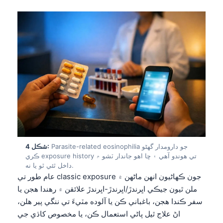
Parasite-related eosinophilia جو دارومدار گهڻو
شڪل 4:
ڪري exposure history تي هوندو آهي ۽ ڇا اهو جاندار ٽشو ۾
داخل ٿئي ٿو يا نه.
عام طور تي classic exposure جون ڪهاڻيون انهن ماڻهن ۾
ملن ٿيون جيڪي اڀرندڙ/اڀرندڙ-اڀرندڙ علائقن ۾ رهندا هجن يا
سفر ڪندا هجن، باغباني ڪن يا آلوده مٽيءَ تي ننگي پير هلن،
اڻ علاج ٿيل پاڻي استعمال ڪن، يا مخصوص کاڌي جي