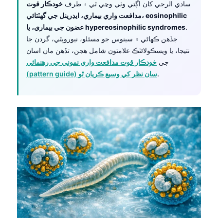
سادي الرجي کان اڳتي وٺي وڃي ٿي ۽ طرف
خودڪار قوت
مدافعت واري بيماري، ايڊرينل جي گهٽتائي، eosinophilic
.
عضون جي بيماري، يا hypereosinophilic syndromes
جڏهن ڪهاڻي ۾ سينوس جو مسئلو، نيوروپٿي، گردن جا
نتيجا، يا ويسڪولائٽڪ علامتون شامل هجن، تڏهن مان اسان
جي
خودڪار قوت مدافعت واري نموني جي رهنمائي
.
(pattern guide) سان نظر کي وسيع ڪريان ٿو