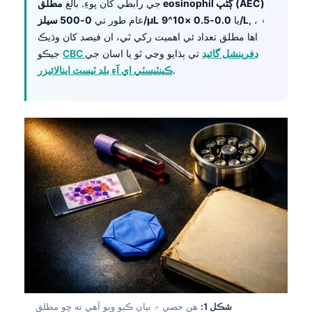
مطلق eosinophil ڳڻپ (AEC)
جي رابطي کان پوءِ. بالغ
, ، ۽
0.0-0.5 ×10^9/L
يا
0-500 سيلز/µL
عام طور تي
اها مطلق تعداد ئي اهميت رکي ٿي، ان فيصد کان وڌيڪ
CBC ڊفرينشل گائيڊ
تي ٻڌايو وڃي ٿو يا اسان جي
جيڪو
.
ڪينٽيسٽي اي آءِ بلڊ ٽيسٽ اينالائيزر
شڪل 1:
هن حصي ۾ بيان ڪيو ويو آهي ته ڇو مطلق