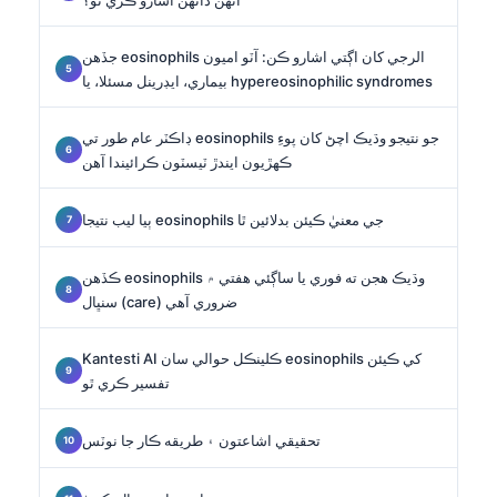
جڏهن eosinophils الرجي کان اڳتي اشارو ڪن: آٽو اميون
بيماري، ايڊرينل مسئلا، يا hypereosinophilic syndromes
ڊاڪٽر عام طور تي eosinophils جو نتيجو وڌيڪ اچڻ کان پوءِ
ڪهڙيون ايندڙ ٽيسٽون ڪرائيندا آهن
ٻيا ليب نتيجا eosinophils جي معنيٰ ڪيئن بدلائين ٿا
ڪڏهن eosinophils وڌيڪ هجن ته فوري يا ساڳئي هفتي ۾
سنڀال (care) ضروري آهي
Kantesti AI ڪلينڪل حوالي سان eosinophils کي ڪيئن
تفسير ڪري ٿو
تحقيقي اشاعتون ۽ طريقه ڪار جا نوٽس