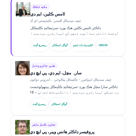
مکيه ليکڪ
ٿامس ڪلين، ايم ڊي
چيف ميڊيڪل آفيسر، ڪينٽيسٽي اي آءِ
ڊاڪٽر ٿامس ڪلين هڪ بورڊ-سرٽيفائيڊ ڪلينڪل
هيماتولوجسٽ ۽ انٽرنسٽ آهي، جنهن کي ليبارٽري ميڊيسن ۽
AI-سهائتا ڪيل ڪلينڪل تجزيي ۾ 15 سالن کان وڌيڪ جو
تجربو آهي. Kantesti AI ۾ چيف ميڊيڪل آفيسر جي حيثيت ۾،
ORCID
اڪيڊميا ڊاٽ ايجو
گوگل اسڪالر
ريسرچ گيٽ
هو ملڪيت واري نيورل نيٽ ورڪ جي طبي درستگي بابت
ڪلينڪل نگراني فراهم ڪري ٿو. ڊاڪٽر ڪلين بائيو مارڪر جي
تشريح ۽ ليبارٽري ڊائگنوسٽڪس بابت ليبارٽري ميڊيسن جي
موضوعن تي وڏي پيماني تي شايع ڪيو آهي.
طبي جائزو وٺندڙ
سارہ مچل، ايم ڊي، پي ايڇ ڊي
چيف ميڊيڪل ايڊوائيزر - ڪلينڪل پيٿالوجي ۽ اندروني دوائون
ڊاڪٽر سارا مچل هڪ بورڊ-سرٽيفائيڊ ڪلينڪل پيتھولوجسٽ
آهن، جن کي ليبارٽري ميڊيسن ۽ ڊائگنوسٽڪ تجزئي ۾ 18
سالن کان وڌيڪ جو تجربو آهي. انهن وٽ ڪلينڪل ڪيمسٽري
۾ خاص سرٽيفڪيشنون آهن ۽ ڪلينڪل مشق ۾ بائيو مارڪر
گوگل اسڪالر
ريسرچ گيٽ
پينلز ۽ ليبارٽري تجزئي بابت ڪيترائي تحقيقي ڪم شايع ڪيا
آهن.
تعاون ڪندڙ ماهر
پروفيسر ڊاڪٽر هانس ويبر، پي ايڇ ڊي