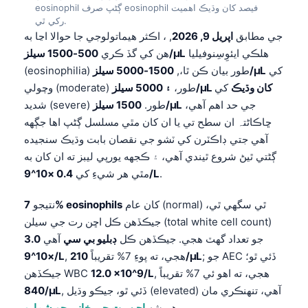
eosinophil ڳڻپ صرف eosinophil فيصد کان وڌيڪ اهميت
رکي ٿي.
جي مطابق
اپريل 9, 2026
, ، اڪثر هيماتولوجي جا حوالا اڃا به
هلڪي ايئوِسِنوفيليا
500-1500 سيلز/µL
هن کي گڏ ڪري
کي
1500-5000 سيلز/µL
(eosinophilia) طور بيان ڪن ٿا،,
۽ 5000 سيلز/µL کان وڌيڪ
کي
وچولي (moderate) طور،
جي حد اهم آهي،
1500 سيلز/µL
شديد (severe) طور.
ڇاڪاڻ⁠تہ ان سطح تي يا ان کان مٿي مسلسل ڳڻپ اها جڳهه
آهي جتي ڊاڪٽرن کي ٽشو جي نقصان بابت وڌيڪ سنجيده
ڳڻتي ٿيڻ شروع ٿيندي آهي، ۽ ڪجهه يورپي ليبز ته ان کان به
.
0.4 ×10^9/L
مٿي هر شيءِ کي
کان عام (normal) ٿي سگهي ٿي،
7% eosinophils
نتيجو
جيڪڏهن ڪل اڇن رت جي سيلن (total white cell count)
جو تعداد گهٽ هجي. جيڪڏهن ڪل
ڊبليو بي سي
آهي
3.0
; جو AEC ڏئي ٿو؛
210/µL
, هجي، ته پوءِ 7% تقريباً
×10^9/L
, هجي، ته اهو ئي 7% تقريباً
12.0 ×10^9/L
جيڪڏهن WBC
, ڏئي ٿو، جيڪو وڌيل (elevated) آهي، تنهنڪري مان
840/µL
.
هميشه
اڇن رت جي خاني جو شمارو