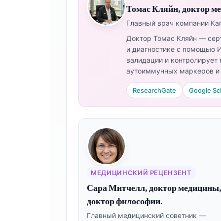
Томас Кляйн, доктор м
Главный врач компании Kant
Доктор Томас Кляйн — сер
и диагностике с помощью И
валидации и контролирует 
аутоиммунных маркеров и 
ResearchGate
Google Sc
МЕДИЦИНСКИЙ РЕЦЕНЗЕНТ
Сара Митчелл, доктор медицины
Norsk bokmål
доктор философии.
Ślōnskŏ gŏdka
Главный медицинский советник —