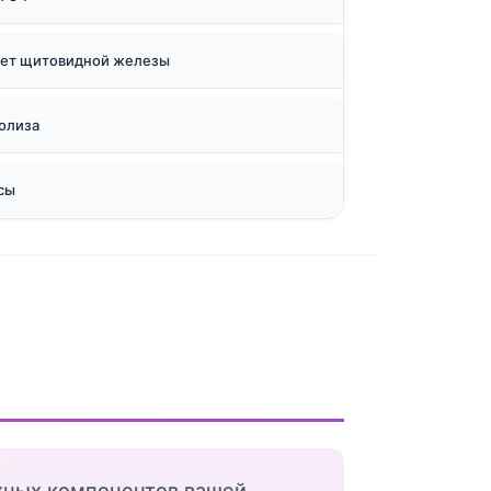
тет щитовидной железы
олиза
сы
жных компонентов вашей