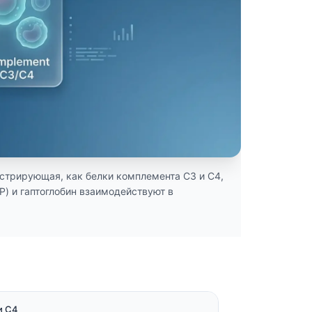
трирующая, как белки комплемента C3 и C4,
P) и гаптоглобин взаимодействуют в
и C4