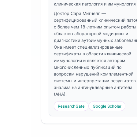
клиническая патология и иммунология
Frysk
Доктор Сара Митчелл —
Esperanto
сертифицированный клинический пато
Беларуская мова
с более чем 18-летним опытом работы
области лабораторной медицины и
Татар теле
диагностики аутоиммунных заболеван
Кыргызча
Она имеет специализированные
сертификаты в области клинической
ئۇيغۇرچە
иммунологии и является автором
Cebuano
многочисленных публикаций по
вопросам нарушений комплементной
Basa Jawa
системы и интерпретации результатов
ພາສາລາວ
анализа на антинуклеарные антитела
(АНА).
Монгол
ResearchGate
Google Scholar
Afrikaans
العربية المغربية
Occitan