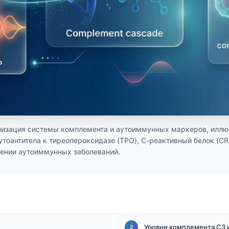
изация системы комплемента и аутоиммунных маркеров, иллюс
утоантитела к тиреопероксидазе (TPO), С-реактивный белок (CR
ении аутоиммунных заболеваний.
Уровни комплемента C3 