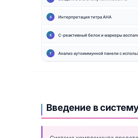
தமிழ்
Интерпретация титра АНА
తెలుగు
मराठी
С-реактивный белок и маркеры воспал
اردو
বাংলা
Анализ аутоиммунной панели с испол
Shqip
Magyar
Slovenščina
한국어
Polski
Введение в систем
Lietuvių kalba
ქართული
Čeština
Система комплемента предста