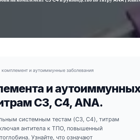
а комплемент и аутоиммунные заболевания
емента и аутоиммунных 
итрам C3, C4, ANA.
льным системным тестам (C3, C4), титрам
ключая антитела к ТПО, повышенный
тоглобина. Узнайте, что означают