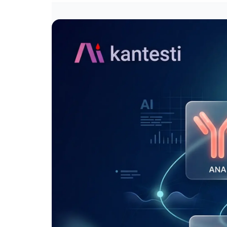
Gàidhlig
Euskara
Македонски јазик
Latviešu valoda
Galego
অসমীয়া
සිංහල
سنڌي
پښتو
Slovenčina
Hrvatski
Suomi
Қазақ тілі