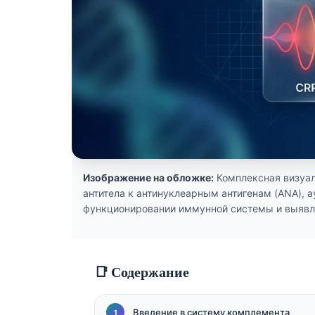
Català
O‘zbekcha
Українська
አማርኛ
Kiswahili
ភាសាខ្មែរ
ဗမာစာ
ไทย
Изображение на обложке:
Комплексная визуал
антитела к антинуклеарным антигенам (ANA), а
Tagalog
функционировании иммунной системы и выявл
Tiếng Việt
Bahasa Melayu
മലയാളം
📑 Содержание
ಕನ್ನಡ
ગુજરાતી
Введение в систему комплемента