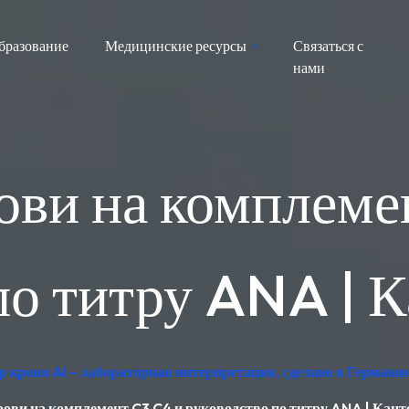
бразование
Медицинские ресурсы
Связаться с
нами
ови на комплеме
по титру ANA | 
 крови AI – лабораторная интерпретация, сделано в Германи
рови на комплемент C3 C4 и руководство по титру ANA | Кант