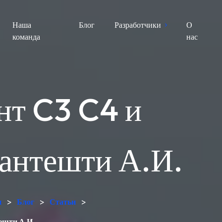
Наша
Блог
Разработчики
О
команда
нас
нт C3 C4 и
Кантешти А.И.
и
>
Блог
>
Статьи
>
ешти А.И.