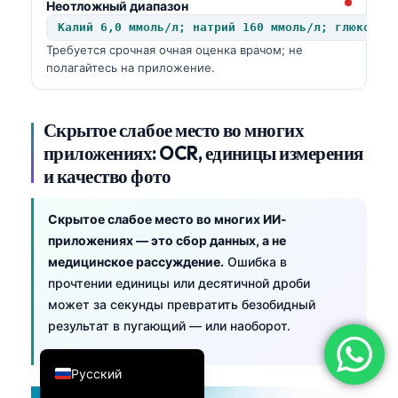
Неотложный диапазон
简体中文
Калий 6,0 ммоль/л; натрий 160 ммоль/л; глюкоза 
Требуется срочная очная оценка врачом; не
Română
полагайтесь на приложение.
Türkçe
Ελληνικά
Скрытое слабое место во многих
Português
приложениях: OCR, единицы измерения
Español
и качество фото
Italiano
Скрытое слабое место во многих ИИ-
עִבְרִית
приложениях — это сбор данных, а не
Français
медицинское рассуждение.
Ошибка в
прочтении единицы или десятичной дроби
العربية
может за секунды превратить безобидный
Deutsch
результат в пугающий — или наоборот.
English
Русский