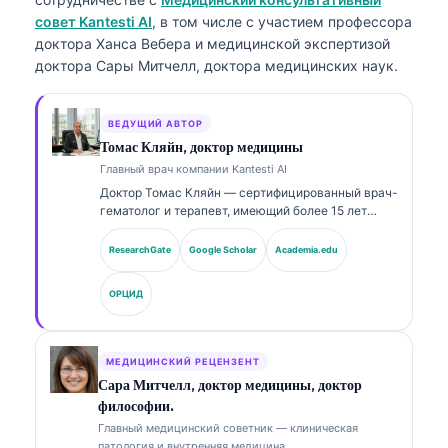
совет Kantesti AI
, в том числе с участием профессора
доктора Ханса Вебера и медицинской экспертизой
доктора Сары Митчелл, доктора медицинских наук.
ВЕДУЩИЙ АВТОР
Томас Кляйн, доктор медицины
Главный врач компании Kantesti AI
Доктор Томас Кляйн — сертифицированный врач-
гематолог и терапевт, имеющий более 15 лет
опыта в лабораторной медицине и клиническом
анализе с помощью ИИ. В качестве главного
ResearchGate
Google Scholar
Academia.edu
врача (Chief Medical Officer) в Kantesti AI он
осуществляет клинический надзор за
ОРЦИД
медицинской точностью запатентованной
нейронной сети. Доктор Кляйн широко
публиковался по вопросам интерпретации
биомаркеров и лабораторной диагностики по
МЕДИЦИНСКИЙ РЕЦЕНЗЕНТ
темам лабораторной медицины.
Сара Митчелл, доктор медицины, доктор
философии.
Главный медицинский советник — клиническая
патология и внутренняя медицина