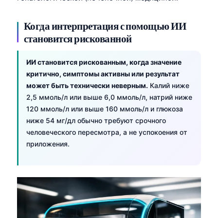
Gàidhlig
Euskara
Когда интерпретация с помощью ИИ
Македонски јазик
становится рискованной
Latviešu valoda
ИИ становится рискованным, когда значение
Galego
критично, симптомы активны или результат
অসমীয়া
может быть технически неверным.
Калий ниже
සිංහල
2,5 ммоль/л или выше 6,0 ммоль/л, натрий ниже
120 ммоль/л или выше 160 ммоль/л и глюкоза
سنڌي
ниже 54 мг/дл обычно требуют срочного
پښتو
человеческого пересмотра, а не успокоения от
приложения.
Slovenčina
Hrvatski
Suomi
Қазақ тілі