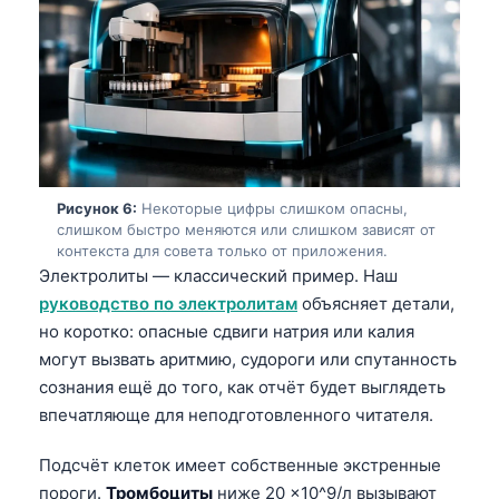
Català
O‘zbekcha
Українська
አማርኛ
Kiswahili
ភាសាខ្មែរ
Рисунок 6:
Некоторые цифры слишком опасны,
слишком быстро меняются или слишком зависят от
ဗမာစာ
контекста для совета только от приложения.
ไทย
Электролиты — классический пример. Наш
руководство по электролитам
объясняет детали,
Tagalog
но коротко: опасные сдвиги натрия или калия
Tiếng Việt
могут вызвать аритмию, судороги или спутанность
Bahasa Melayu
сознания ещё до того, как отчёт будет выглядеть
впечатляюще для неподготовленного читателя.
മലയാളം
ಕನ್ನಡ
Подсчёт клеток имеет собственные экстренные
пороги.
Тромбоциты
ниже 20 ×10^9/л вызывают
ગુજરાતી