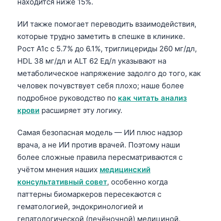
находится ниже 15%.
Frysk
ИИ также помогает переводить взаимодействия,
Esperanto
которые трудно заметить в спешке в клинике.
Беларуская мова
Рост A1c с 5.7% до 6.1%, триглицериды 260 мг/дл,
Татар теле
HDL 38 мг/дл и ALT 62 Ед/л указывают на
метаболическое напряжение задолго до того, как
Кыргызча
человек почувствует себя плохо; наше более
ئۇيغۇرچە
подробное руководство по
как читать анализ
Cebuano
крови
расширяет эту логику.
Basa Jawa
Самая безопасная модель — ИИ плюс надзор
ພາສາລາວ
врача, а не ИИ против врачей. Поэтому наши
Монгол
более сложные правила пересматриваются с
учётом мнения наших
медицинский
Afrikaans
консультативный совет
, особенно когда
العربية المغربية
паттерны биомаркеров пересекаются с
Occitan
гематологией, эндокринологией и
гепатологической (печёночной) медициной.