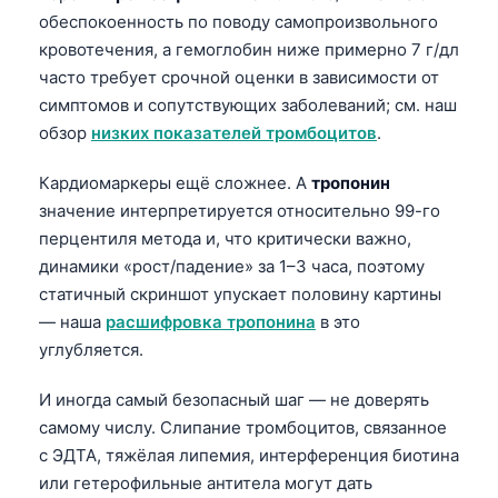
обеспокоенность по поводу самопроизвольного
தமிழ்
кровотечения, а гемоглобин ниже примерно 7 г/дл
తెలుగు
часто требует срочной оценки в зависимости от
симптомов и сопутствующих заболеваний; см. наш
मराठी
обзор
низких показателей тромбоцитов
.
اردو
বাংলা
Кардиомаркеры ещё сложнее. A
тропонин
значение интерпретируется относительно 99-го
Shqip
перцентиля метода и, что критически важно,
Magyar
динамики «рост/падение» за 1–3 часа, поэтому
Slovenščina
статичный скриншот упускает половину картины
— наша
расшифровка тропонина
в это
한국어
углубляется.
Polski
И иногда самый безопасный шаг — не доверять
Lietuvių kalba
самому числу. Слипание тромбоцитов, связанное
ქართული
с ЭДТА, тяжёлая липемия, интерференция биотина
Čeština
или гетерофильные антитела могут дать