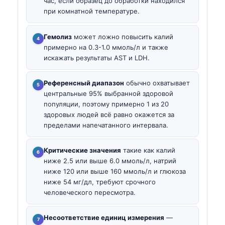
час, если образец до обработки находился
при комнатной температуре.
Гемолиз
может ложно повысить калий
примерно на 0.3-1.0 ммоль/л и также
искажать результаты AST и LDH.
Референсный диапазон
обычно охватывает
центральные 95% выбранной здоровой
популяции, поэтому примерно 1 из 20
здоровых людей всё равно окажется за
пределами напечатанного интервала.
Критические значения
такие как калий
ниже 2.5 или выше 6.0 ммоль/л, натрий
ниже 120 или выше 160 ммоль/л и глюкоза
ниже 54 мг/дл, требуют срочного
человеческого пересмотра.
Несоответствие единиц измерения
—