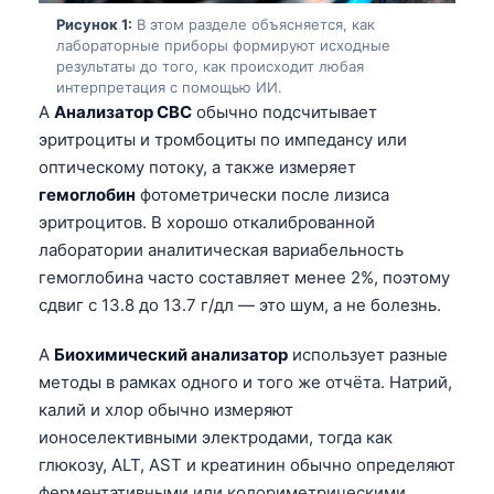
Рисунок 1:
В этом разделе объясняется, как
лабораторные приборы формируют исходные
результаты до того, как происходит любая
интерпретация с помощью ИИ.
A
Анализатор CBC
обычно подсчитывает
эритроциты и тромбоциты по импедансу или
оптическому потоку, а также измеряет
гемоглобин
фотометрически после лизиса
эритроцитов. В хорошо откалиброванной
лаборатории аналитическая вариабельность
гемоглобина часто составляет менее 2%, поэтому
сдвиг с 13.8 до 13.7 г/дл — это шум, а не болезнь.
A
Биохимический анализатор
использует разные
методы в рамках одного и того же отчёта. Натрий,
калий и хлор обычно измеряют
ионоселективными электродами, тогда как
глюкозу, ALT, AST и креатинин обычно определяют
ферментативными или колориметрическими