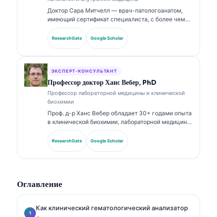
Доктор Сара Митчелл — врач-патологоанатом,
имеющий сертификат специалиста, с более чем
18-летним опытом в лабораторной медицине и
диагностическом анализе. Она имеет профильные
ResearchGate
Google Scholar
сертификаты по клинической химии и широко
публиковалась по панелям биомаркеров и
лабораторному анализу в клинической практике.
ЭКСПЕРТ-КОНСУЛЬТАНТ
Профессор доктор Ханс Вебер, PhD
Профессор лабораторной медицины и клинической
биохимии
Проф. д-р Ханс Вебер обладает 30+ годами опыта
в клинической биохимии, лабораторной медицине
и исследованиях биомаркеров. Бывший президент
Немецкого общества клинической химии, он
ResearchGate
Google Scholar
специализируется на анализе диагностических
панелей, стандартизации биомаркеров и
лабораторной медицине с поддержкой ИИ.
Оглавление
Как клинический гематологический анализатор