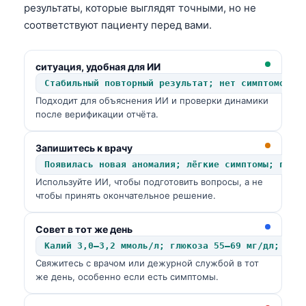
日本語
результаты, которые выглядят точными, но не
соответствуют пациенту перед вами.
Eesti
Azərbaycan dili
ситуация, удобная для ИИ
Bosanski
Стабильный повторный результат; нет симптомов; 
Svenska
Подходит для объяснения ИИ и проверки динамики
после верификации отчёта.
Српски језик
Íslenska
Запишитесь к врачу
Հայերեն
Появилась новая аномалия; лёгкие симптомы; повт
Используйте ИИ, чтобы подготовить вопросы, а не
Bahasa Indonesia
чтобы принять окончательное решение.
हिन्दी
Совет в тот же день
Nederlands
Калий 3,0–3,2 ммоль/л; глюкоза 55–69 мг/дл; тро
Dansk
Свяжитесь с врачом или дежурной службой в тот
же день, особенно если есть симптомы.
Български
فارسی