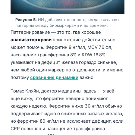
Рисунок 5:
ИИ добавляет ценность, когда связывает
паттерны между биомаркерами и во времени.
Паттернирование — это то, где хорошее
анализатор крови
приложение действительно
может помочь. Ферритин 9 нг/мл, MCV 76 фл,
насыщение трансферрина 8% и RDW 16.8%
указывают на дефицит железа гораздо сильнее,
чем любой один маркер по отдельности, и именно
поэтому
сравнение динамики
важно.
Томас Кляйн, доктор медицины, здесь — я всё
ещё вижу, что ферритин неверно понимают
каждую неделю. Ферритин ниже 30 нг/мл обычно
поддерживает идею о сниженных запасах железа,
но ферритин 80 нг/мл не исключает дефицит, если
Norsk bokmål
CRP повышен и насыщение трансферрина
Ślōnskŏ gŏdka