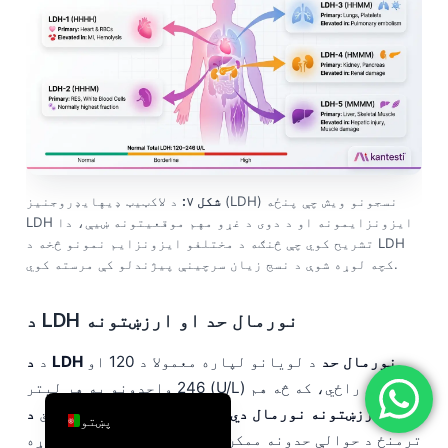
简体中文
Română
Türkçe
Ελληνικά
Português
Español
شکل ۷:
د لاکټیټ ډیهایډروجنیز (LDH) نسجونو ویش چې پنځه
Italiano
LDH ایزونزایمونه او د دوی د غړو مهم موقعیتونه ښیې، دا
تشریح کوي چې څنګه د مختلفو ایزونزایم نمونو څخه د LDH
עִבְרִית
کچه لوړه شوې د نسج زیان سرچینې پیژندلو کې مرسته کوي.
Français
د LDH نورمال حد او ارزښتونه
العربية
Deutsch
د LDH نورمال حد
د لویانو لپاره معمولا د 120 او
د
246 واحدونو په هر لیتر (U/L) کې راځي، که څه هم
English
د LDH ارزښتونه نورمال دي
د لابراتوارونو
دقیق
پښتو
ترمنځ د حوالې حدونه ممکن د ازموینې میتود پورې اړه