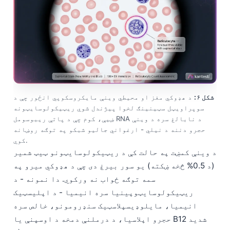
O‘zbekcha
Українська
አማርኛ
Kiswahili
ភាសាខ្មែរ
ဗမာစာ
شکل ۶:
د هډوکي مغز او محیطي وینې مایکروسکوپي انځور چې د
سوپراویټل سټینینګ لخوا پیژندل شوي ریټیکولوسایټونه
ไทย
ښیې، کوم چې د پاتې ریبوسومل RNA د نابالغ سره د وینې
Tagalog
حجرو دننه د نیلي - ارغواني جالیو شبکو په توګه روښانه
کوي.
Tiếng Việt
د وینې کمښت په حالت کې د ریټیکولوسایټونو ټیټ شمیر
Bahasa Melayu
(د 0.5% څخه ښکته) یو سور بیرغ دی چې د هډوکي میرو په
മലയാളം
سمه توګه ځواب نه ورکوي. دا نمونه - د
ریټیکولوسایټوپینیا سره انیمیا - د اپلیسټیک
ಕನ್ನಡ
انیمیا، مایلوډیسپلاسټیک سنډرومونو، خالص سره
ગુજરાતી
حجرو اپلاسیا، د درملنې دمخه د اوسپنې یا B12 شدید
தமிழ்