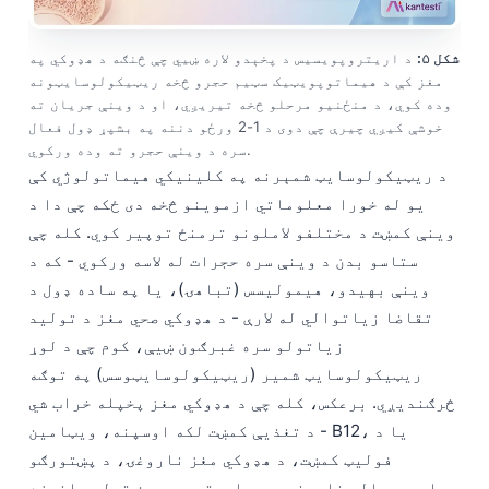
شکل ۵:
د اریتروپویسیس د پخېدو لاره ښیي چې څنګه د هډوکي په
مغز کې د هیماتوپویټیک سټیم حجرو څخه ریټیکولوسایټونه
وده کوي، د منځنیو مرحلو څخه تیریږي، او د وینې جریان ته
خوشې کیږي چیرې چې دوی د 1-2 ورځو دننه په بشپړ ډول فعال
سره د وینې حجرو ته وده ورکوي.
د ریټیکولوسایټ شمېرنه په کلینیکي هیماتولوژي کې
یو له خورا معلوماتي ازموینو څخه دی ځکه چې دا د
وینې کمښت د مختلفو لاملونو ترمنځ توپیر کوي. کله چې
ستاسو بدن د وینې سره حجرات له لاسه ورکوي - که د
وینې بهیدو، هیمولیسس (تباهۍ)، یا په ساده ډول د
تقاضا زیاتوالي له لارې - د هډوکي صحي مغز د تولید
زیاتولو سره غبرګون ښیې، کوم چې د لوړ
ریټیکولوسایټ شمیر (ریټیکولوسایټوسس) په توګه
څرګندیږي. برعکس، کله چې د هډوکي مغز پخپله خراب شي
- د تغذیې کمښت لکه اوسپنه، ویټامین B12، یا د
فولیټ کمښت، د هډوکي مغز ناروغۍ، د پښتورګو
اوږدمهاله ناروغي چې د اریتروپوټین تولید اغیزه