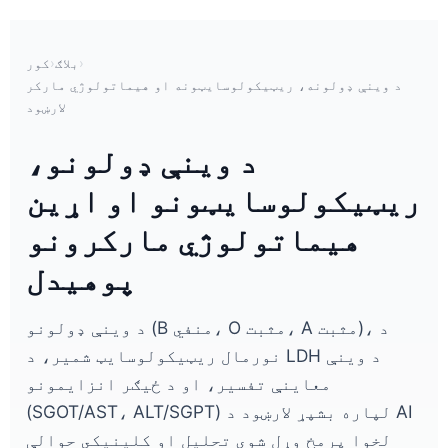
›
بلاګ
›
کور
د وینې ډولونه، ریټیکولوسایټونه او هیماتولوژي مارکر
لارښود
د وینې ډولونو،
ریټیکولوسایټونو او اړین
هیماتولوژي مارکرونو
پوهیدل
د وینې ډولونو (B منفي، O مثبت، A مثبت)، د
نورمال ریټیکولوسایټ شمیر، د LDH د وینې
معاینې تفسیر، او د ځیګر انزایمونو
(SGOT/AST، ALT/SGPT) لپاره بشپړ لارښود د AI
لخوا پرمخ وړل شوي تحلیل او کلینیکي حوالې