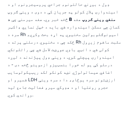
ډول د بیړني حالتونو، جراحي پروسیجرونو، او د
امیندوارۍ پلان کولو په جریان کې د دوی د وینې ګروپ
د B منفي وینې ګروپ
هغه
څخه خبر وي. هغه میرمنې چې
کسان چې ممکن امیندواره شي باید د خپل نسایي ډاکټر
سره د Rh امیونوګلوبولین مخنیوي په اړه بحث وکړي،
ځکه چې د مخنیوي درملنې پرته د Rh مثبت ماشوم زیږول
کولی شي د انټي باډي جوړښت لامل شي چې راتلونکي
امیندوارۍ پیچلې کوي. د وینې ډول پیژندنه د لیږد
درملو کې یو له خورا بنسټیزو ازموینو څخه دی - د
اضافي هیماتولوژي نښه کونکو لکه ریټیکولوسایټ
شمیرو او LDH ارزښتونو سره یوځای، دا د سره وینې
حجرو روغتیا او د هډوکي میرو فعالیت جامع لید
وړاندې کوي.