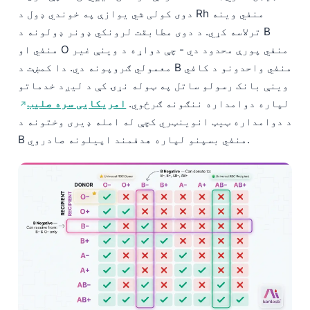
دوی کولی شي یوازې په خوندي ډول د Rh منفي وینه
ترلاسه کړي. د دوی مطابقت لرونکي ډونر ډولونه د B
منفي او O منفي پورې محدود دي - چې دواړه د وینې غیر
معمولي ګروپونه دي. دا کمښت د B منفي واحدونو د کافي
وینې بانک رسولو ساتل په ټوله نړۍ کې د لیږد خدماتو
لپاره دوامداره ننګونه ګرځوي.
امریکایی سره صلیب
د دوامداره ټیټ انوینټري کچې له امله ډیری وختونه د
B منفي بسپنو لپاره هدفمند اپیلونه صادروي.