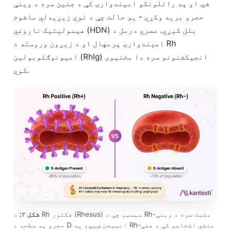
شي او په راتلونکو امیندوارۍ کې د جنین سره د وینې
حجرو برید وکړي - یو حالت چې د نوي زیږیدلي ماشوم
هیمولیتیک ناروغي (HDN) بلل کیږي. عصري درمل د
امیندوارۍ پرمهال او د زیږون وروسته د Rh
امیونوګلوبولین (RhIg) انجیکشنونو سره دا مخنیوی
کوي.
شکل ۲:
د Rh فکتور (Rhesus) سیسټم چې د Rh-مثبت سره د وینې
حجرو په سطحه د D انټيجن ښیي، په Rh-منفي اشخاصو کې د هغې