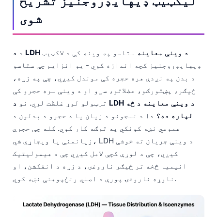
لیکټیټ ډیهایډروجنیز تشریح
日本語
شوی
Eesti
Azərbaycan dili
د LDH د وینې معاینه
ستاسو په وینه کې د لاکټېټ
د
Bosanski
ډیهایډروجنیز کچه اندازه کوي - یو انزایم چې ستاسو
Svenska
د بدن په نږدې هره حجره کې موندل کیږي، چې په زړه،
Српски језик
ځیګر، پښتورګو، عضلاتو، سږو او د وینې سره حجرو کې
Íslenska
ترټولو لوړ غلظت لري. نو
د LDH د وینې معاینه د څه
لپاره ده؟
دا د نسجونو د زیان یا د حجرو د بدلون د
Հայերեն
عمومي نښه کونکي په توګه کار کوي. کله چې حجرې
Bahasa Indonesia
زیانمنې یا ویجاړې شي، LDH د وینې جریان ته خوشې
हिन्दी
کیږي، چې د لوړې کچې لامل کیږي چې د هیمولیتیک
Nederlands
انیمیا څخه تر ځیګر ناروغۍ، د زړه د انفکشن، او
ناوړه ناروغۍ پورې د اصلي رنځپوهنې نښه کوي.
Dansk
Български
فارسی