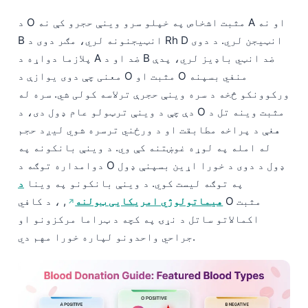
د O مثبت اشخاص په خپلو سرو وینې حجرو کې نه A او نه
B انټيجنونه لري، مګر دوی د Rh D انټيجن لري. د دوی
پلازما دواړه د A ضد او د B ضد انټي باډیز لري، پدې
معنی چې دوی یوازې د O مثبت او O منفي بسپنه
ورکوونکو څخه د سره وینې حجرې ترلاسه کولی شي. سره له
دې چې د وینې ترټولو عام ډول دی، د O مثبت وینه تل د
هغې د پراخه مطابقت او د ورځني ترسره شوي لیږد حجم
له امله په لوړه غوښتنه کې وي. د وینې بانکونه په
دوامداره توګه د O ډول د دوی د خورا اړین بسپنې ډول
په توګه لیست کوي. د وینې بانکونو په وینا
د
هیماتولوژي امریکایی ټولنه
, ، د کافي O مثبت
اکمالاتو ساتل د نړۍ په کچه د ټراما مرکزونو او
جراحي واحدونو لپاره خورا مهم دي.