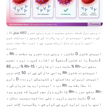
شکل ۱:
د ABO د وینې ډول طبقه بندي سیسټم د سره وینې حجرو
کې د سطحي انټيجنونو او په پلازما کې طبیعي رامینځته شوي
انټي باډیز ترمنځ اړیکه ښیې، چې د لیږد مطابقت بنسټ
جوړوي.
د Rh فکتور د وینې سره حجرو په سطحه د D انټيجن شتون
(مثبت) یا نه شتون (منفي) ته اشاره کوي. د نړۍ د نفوس
نږدې 85% Rh-مثبت دی، او شاوخوا 15% Rh-منفي دی.
پداسې حال کې چې له 50 څخه ډیر Rh انټيجنونه شتون
لري، D انټيجن ترټولو معافیتي او کلینیکي اړونده
دی. د امیندوارۍ په جریان کې د Rh نا مطابقت په
ځانګړي ډول مهم کیږي: که چیرې یوه Rh-منفي مور د Rh-
مثبت جنین ولري، د هغې معافیت سیسټم ممکن د D ضد
انټي باډیز تولید کړي چې کولی شي د پلاسینټا څخه تیر