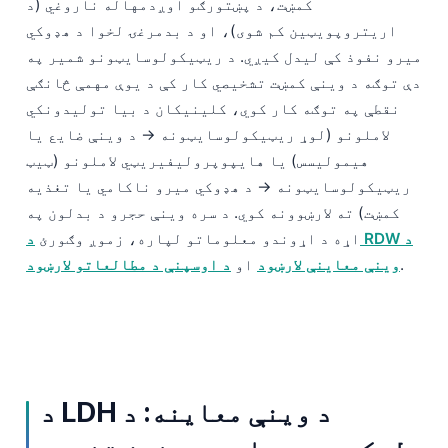
کمښت، د پښتورګو اوږدمهاله ناروغي (د
తెలుగు
اریتروپویټین کم شوی)، او د بدمرغۍ لخوا د هډوکي
میرو نفوذ کې لیدل کیږي. د ریټیکولوسایټونو شمیر په
मराठी
دې توګه د وینې کمښت تشخیصي کار کې د یوې مهمې څانګې
اردو
نقطې په توګه کار کوي، کلینیکان د بیا تولیدونکي
বাংলা
لاملونو (لوړ ریټیکولوسایټونه → د وینې ضایع یا
هیمولیسس) یا هایپوپرولیفیریټي لاملونو (ټیټ
Shqip
ریټیکولوسایټونه → د هډوکي میرو ناکامي یا تغذیه
Magyar
کمښت) ته لارښوونه کوي. د سره وینې حجرو د بدلون په
Slovenščina
اړه د اړوندو معلوماتو لپاره، زموږ وګورئ
د RDW د
한국어
.
وینې معاینې لارښود
او
د اوسپنې د مطالعاتو لارښود
Polski
Lietuvių kalba
Русский
ქართული
د LDH د وینې معاینه: د
Čeština