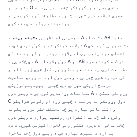
مثبت، او O منفي بسپنه ورکوونکو څخه د وینې سره
حجرې ترلاسه کړي - چې د څلورو مطابقت لرونکو بسپنه
ورکوونکو ډولونه چمتو کوي.
د بسپنې له نظره،,
مثبته وینه
د A مثبت او AB مثبت
ترلاسه کونکو ته ورکول کیدی شي. د A مثبت وینې لرونکي
اشخاص هم د پلیټلیټ او پلازما ډونرانو لپاره مثالي
دي ځکه چې د A ډول پلازما د A او AB ترلاسه کونکو سره
مطابقت لري. په مختلفو ملګرو بیاکتل شوي ژورنالونو
کې خپاره شوي څیړنې د وینې ډول او د ناروغۍ حساسیت
ترمنځ اړیکې سپړلي دي. ځینې ایپیډیمولوژیکي
مطالعات وړاندیز کوي چې د وینې ډول A وړونکي ممکن د
O ډول وړونکو په پرتله د ځینې زړه او رګونو شرایطو
او انتاناتو لپاره یو څه مختلف خطر پروفایلونه
ولري، که څه هم انفرادي روغتیا یوازې د وینې ډول
څخه هاخوا د ډیری فکتورونو لخوا اغیزمن کیږي. د دې
په اړه د بصیرت لپاره چې د وینې ډول څخه هاخوا