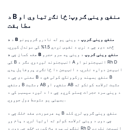
د B منفي وینې ګروپ: ځانګړتیاوې او
مطابقت
د B منفي وینې ګروپ
د وینې یو له نادرو ګروپونو
د
څخه دی، چې د نړۍ د نفوس نږدې 1.5% کې موندل کیږي.
د B منفي وینې ګروپ
د وینې په سرو حجرو
هغه کسان چې
کې B انټيجنونه لیږدوي مګر د A انټيجنونو او Rh D
انټيجن دواړه نلري. د انټيجن دا ځانګړی پروفایل پدې
معنی دی چې د B منفي بسپنه ورکوونکي کولی شي د B
منفي، B مثبت، AB منفي، او AB مثبت ترلاسه کونکو ته
د وینې سره حجرات چمتو کړي، چې دا د لیږد سیسټم کې د
بسپنې یو متوسط ډول جوړوي.
په هرصورت، هغه خلک چې د B منفي وینې ګروپ لري کله
چې دوی د وینې ترلاسه کولو ته اړتیا لري د پام وړ
ننګونې سره مخ کیږي. ځکه چې دوی د Rh D انټيجن نلري،