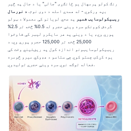
رنګ کولو پرمهال یو ځانګړی "جالی" یا د جال په څیر
بڼه ورکوي - له همدې امله د دوی نوم.
د نورمال
ریټیکولوسایټ شمیر
په صحي لویانو کې معمولا د ټولو
گردش کوونکو سره وینې حجرو له 0.5% څخه تر 2.5%
پورې وي، یا د وینې په هر مایکرو لیټر کې شاوخوا
25,000 څخه تر 125,000 حجرو پورې وي. د
ریټیکولوسایټونو اندازه کول په ریښتیني وخت کې
یوه کړکۍ چمتو کوي چې ستاسو د هډوکي میرو څومره
فعاله توګه نوي سره وینې حجرې تولیدوي.