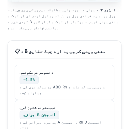
انځور ۳:
د وینې د لیږد بشپړ مطابقت میټریکس ښیي چې کوم
ډول وینه په خوندي ډول یو بل ته ورکول کیدی شي او ترلاسه
کیدی شي، د B منفي وینې ګروپ د ورکولو او ترلاسه کولو لارو
باندې ځانګړي ټینګار سره.
📋 د B منفي وینې ګروپ په اړه چټک حقایق
د نفوسو فریکونسي
~1.5%
په ټوله نړۍ کې د ABO-Rh د وینې یو له نادره
ډولونو څخه
انټيجنونه شتون لري
یوازې B انټيجن
په سره حجراتو کې د A انټيجن، Rh D انټيجن
نشته