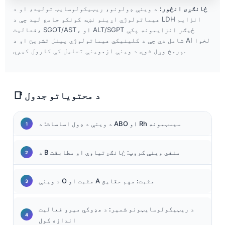
ځانګړی انځور:
د وینې ډولونو، ریټیکولوسایټ تولید، او د
هیماتولوژي اړینو نښه کونکو جامع لید چې د LDH انزایم
فعالیت، SGOT/AST، او ALT/SGPT ځیګر انزایمونه پکې
شامل دي چې د کلینیکي هیماتولوژي پینل تشریح او د AI لخوا
پرمخ وړل شوي د وینې ازموینې تحلیل کې کارول کیږي.
📑 د محتوياتو جدول
د وینې د ډول اساسات: د ABO او Rh سیسټمونه
د B منفي وینې ګروپ: ځانګړتیاوې او مطابقت
د وینې O مثبت او A مثبت: مهم حقایق
د ریټیکولوسایټونو شمیر: د هډوکي میرو فعالیت
اندازه کول