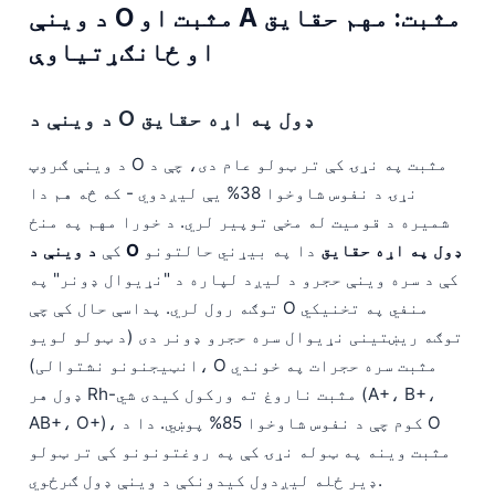
د وینې O مثبت او A مثبت: مهم حقایق
او ځانګړتیاوې
د وینې د O ډول په اړه حقایق
د وینې ګروپ O مثبت په نړۍ کې تر ټولو عام دی، چې د
نړۍ د نفوس شاوخوا 38% یې لیږدوي - که څه هم دا
شمیره د قومیت له مخې توپیر لري. د خورا مهم په منځ
د وینې د O ډول په اړه حقایق
دا په بیړني حالتونو
کې
کې د سره وینې حجرو د لیږد لپاره د "نړیوال ډونر" په
توګه رول لري. پداسې حال کې چې O منفي په تخنیکي
توګه ریښتینی نړیوال سره حجرو ډونر دی (د ټولو لویو
انټيجنونو نشتوالی)، O مثبت سره حجرات په خوندي
ډول هر Rh-مثبت ناروغ ته ورکول کیدی شي (A+، B+،
AB+، O+)، کوم چې د نفوس شاوخوا 85% پوښي. دا د O
مثبت وینه په ټوله نړۍ کې په روغتونونو کې تر ټولو
ډیر ځله لیږدول کیدونکې د وینې ډول ګرځوي.