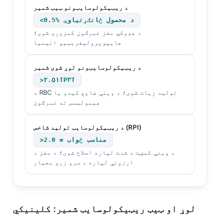
د ریټیکولوسایټونو ټیټ شمیر
Frysk
<0.5% د محصول ځانګړتیاوې
Esperanto
د هډوکي مغز غبرګون کمزوری شوی؛
Беларуская мова
هایپوپرولیفریټیو انیمیا
Татар теле
د ریټیکولوسایټونو لوړ شوی شمیر
Кыргызча
>۲.۵۱TP۳T
ئۇيغۇرچە
د RBC تولید زیات شوی؛ د وینې ضایع کیدو یا
هیمولیسس ته غبرګون
Cebuano
Basa Jawa
د ریټیکولوسایټ تولید شاخص (RPI)
ພາສາລາວ
>2.0 = مناسب ځواب
د وینې کمښت د شدت لپاره اصلاح شوی؛ د مغز د
Монгол
ارزونې لپاره د سرو زرو معیار
Afrikaans
العربية المغربية
Occitan
لوړ او ټیټ ریټیکولوسایټ شمیر: کلینیکي