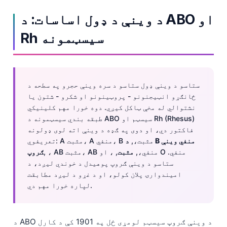
د وینې د ډول اساسات: د ABO او
Rh سیسټمونه
ستاسو د وینې ډول ستاسو د سره وینې حجرو په سطحه د
ځانګړو انټيجنونو - پروټینونو او شکرو - شتون یا
نشتوالي له مخې ټاکل کیږي. دوه خورا مهم کلینیکي
طبقه بندي سیسټمونه د ABO سیسټم او Rh (Rhesus)
فاکتور دي، او دوی په ګډه د وینې اته لوی ډولونه
تعریفوي: A مثبت، A منفي، B مثبت،,
د B منفي وینې
, ، AB مثبت، AB منفي،,
مثبت
, ، او O منفي.
ګروپ
ستاسو د وینې ګروپ پوهیدل د خوندي لیږد، د
امیندوارۍ پلان کولو، او د غړو د لیږد مطابقت
لپاره خورا مهم دي.
د ABO د وینې ګروپ سیسټم لومړی ځل په 1901 کې د کارل