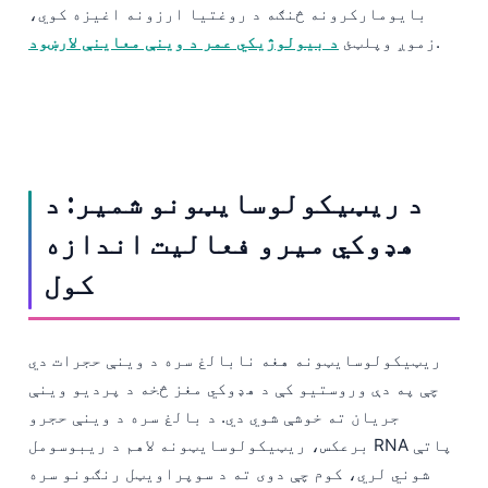
بایومارکرونه څنګه د روغتیا ارزونه اغیزه کوي،
.
زموږ وپلټئ
د بیولوژیکي عمر د وینې معاینې لارښود
د ریټیکولوسایټونو شمیر: د
هډوکي میرو فعالیت اندازه
کول
ریټیکولوسایټونه هغه نابالغ سره د وینې حجرات دي
چې په دې وروستیو کې د هډوکي مغز څخه د پردیو وینې
جریان ته خوشې شوي دي. د بالغ سره د وینې حجرو
برعکس، ریټیکولوسایټونه لاهم د ریبوسومل RNA پاتې
شوني لري، کوم چې دوی ته د سوپراویټل رنګونو سره