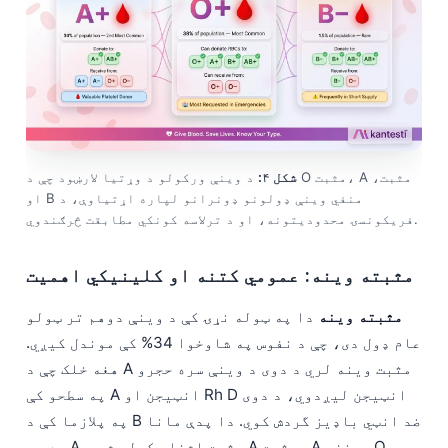
شکل ۴:
د وینې ورکولو د وړتیا لارښود چې د O مثبت، A مثبت،
او B منفي وینې ډولونو ډونرانو لپاره اړتیاوې، د
فریکونسۍ محدودیتونه، او د ترلاسه کونکي مطابقت څرګندوي.
مثبته وینه: عمومي کتنه او کلینیکي اهمیت
مثبته وینه
دا په ټوله نړۍ کې د وینې دوهم تر ټولو
عام ډول دی، چې د نفوس په شاوخوا 34% کې موندل کیږي.
هغه خلک چې د A مثبت وینه لري د دوی د وینې سره حجرو
په سطحو کې A انټيجن او Rh D انټيجن لیږدوي، د دوی
په پلازما کې د B ضد انټي باډیز گردش کوي. دا پدې مانا
ده چې A مثبت اشخاص کولی شي د A مثبت، A منفي، O