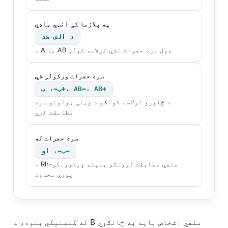
په پلازما کې انټي باډي
د الف ضد
د A یا AB ډول سره حجرات نشي ترلاسه کولی
سره حجرات ورکولی شي
ب−، ب+، AB−، AB+
د څلورو ترلاسه کونکو د وینې ډولونو سره
مطابقت لري
سره حجرات له
ب−، او−
د Rh-منفي مطابقت لرونکو بسپنه ورکوونکو
پورې محدود
له کلینیکي پلوه، د B منفي اشخاص باید په ځانګړي