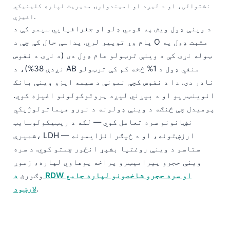
نشتوالی، او د لیږد او امیندوارۍ مدیریت لپاره کلینیکي
اغیزې.
د وینې ډول ویش په قومي ډلو او جغرافیایي سیمو کې د
پام وړ توپیر لري. پداسې حال کې چې د O مثبت ډول په
ټوله نړۍ کې د وینې ترټولو عام ډول دی (د نړۍ د نفوس
نږدې 38%)، د AB منفي ډول د 1% څخه کم کې ترټولو
نادر دی. دا د نفوس کچې نمونې د سیمه ایزو وینې بانک
انوینټریو او د بیړني لیږد پروتوکولونو اغیزه کوي.
پوهیدل چې څنګه د وینې ډولونه د نورو هیماتولوژیکي
نښانونو سره تعامل کوي — لکه د ریټیکولوسایټ
شمیرې، LDH ارزښتونه، او د ځیګر انزایمونه —
ستاسو د وینې روغتیا بشپړ انځور چمتو کوي. د سره
وینې حجرو پیرامیټرو پراخه پوهاوي لپاره، زموږ
وګورئ
د RDW او سره حجرو شاخصونو لپاره جامع
.
لارښود