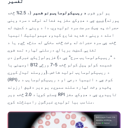
تفسیر
Gàidhlig
Euskara
یو لوړ شوی
د ریټیکولوسایټونو شمیر
(د 2.5% څخه
Македонски јазик
پورته) ښیي چې د هډوکي مغز په فعاله توګه د سره وینې
حجرات په چټک سرعت سره تولیدوي. دا د وینې د کمښت له
Latviešu valoda
امله د وینې د شدید ضایع کیدو، هیمولیتیک انیمیا
Galego
څخه چې سره حجرات له وخت څخه مخکې له منځه ځي، یا د
অসমীয়া
تغذیې کمښت بریالي درملنې لپاره تمه شوې
සිංහල
فزیولوژیکي غبرګون دی (د "ریټیکولوسایټ سرج" چې د
اوسپنې یا B12 ضمیمه کولو پیل کولو څخه 5-7 ورځې
سنڌي
وروسته لیدل کیږي). د ریټیکولوسایټ تولید شاخص
(RPI)، کوم چې د انیمیا درجې او د ریټیکولوسایټ د
Slovenčina
پخیدو وخت لپاره سلنه سموي، یو ډیر دقیق ارزونه
چمتو کوي: د 2.0 څخه ډیر RPI تاییدوي چې د هډوکي مغز
Hrvatski
مناسب بیا تولیدي غبرګون رامینځته کوي.
Suomi
Қазақ тілі
Català