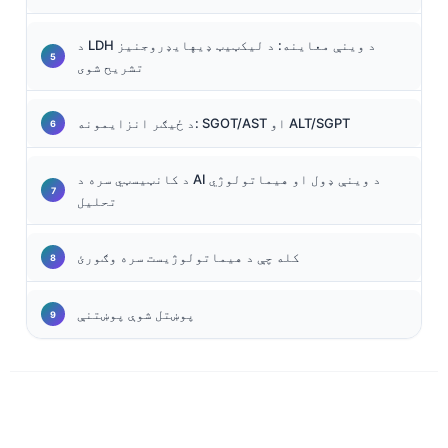
د LDH د وینې معاینه: د لیکټیټ ډیهایډروجنیز
تشریح شوی
د ځيګر انزايمونه: SGOT/AST او ALT/SGPT
د کانټیسټي سره د AI د وینې ډول او هیماتولوژي
تحلیل
کله چې د هیماتولوژیست سره وګورئ
پوښتل شوې پوښتنې