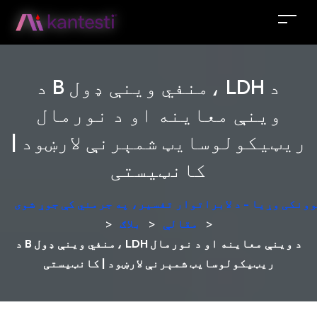
د B منفي وینې ډول، LDH د
وینې معاینه او د نورمال
ریټیکولوسایټ شمېرنې لارښود |
کانټیستی
ونکی وړیا - د لابراتوار تفسیر، په جرمني کې جوړ شوی
>
مقالې
>
بلاګ
>
د B منفي وینې ډول، LDH د وینې معاینه او د نورمال
ریټیکولوسایټ شمېرنې لارښود | کانټیستی