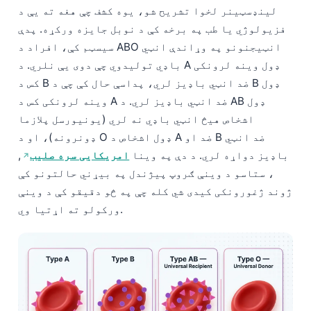
لینډسټینر لخوا تشریح شو، یوه کشف چې هغه ته یې د
فزیولوژي یا طب په برخه کې د نوبل جایزه ورکړه. پدې
سیسټم کې، افراد د ABO انټيجنونو په وړاندې انټي
باډي تولیدوي چې دوی یې نلري. د A ډول وینه لرونکی
کس د B ضد انټي باډیز لري، پداسې حال کې چې د B ډول
وینه لرونکی کس د A ضد انټي باډیز لري. د AB ډول
اشخاص هیڅ انټي باډي نه لري (یونیورسل پلازما
ډونرونه)، او د O ډول اشخاص د A ضد او B ضد انټي
باډیز دواړه لري. د دې په وینا
امریکایی سره صلیب
,
، ستاسو د وینې ګروپ پیژندل په بیړني حالتونو کې
ژوند ژغورونکی کیدی شي کله چې په څو دقیقو کې د وینې
ورکولو ته اړتیا وي.