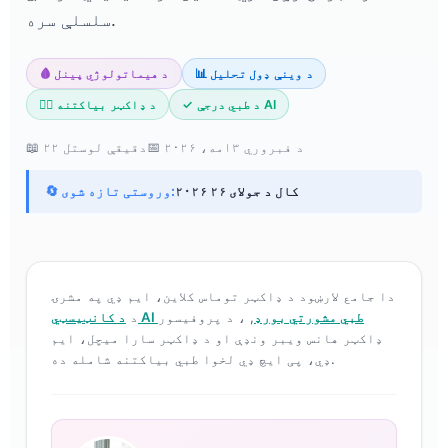
سلسلې سره.
📊 د وینې ډول تحلیل
🩸 د هیماتولوژي پینل
✓ د طبي درجې AI
👨‍⚕️ د ډاکټر بیاکتنه
📅 د فبروري ۱۳مه، ۲۰۲۶
📖 ۲۲ دقیقې لوستل
۲۰۲۶ کال د جولای ۲۶
🔄 وروستی تازه شوی:
دا جامع لارښود د ډاکټر توماس کلاین، ایم ډي په مشرۍ
د کانټیسټي AI طبي مشورتي بورډ
, ، د پروفیسور
د
ډاکټر هانس ویبر ونډې او د ډاکټر سارا میچل، ایم
ډي، پی ایچ ډي لخوا طبي بیاکتنه شامله ده.