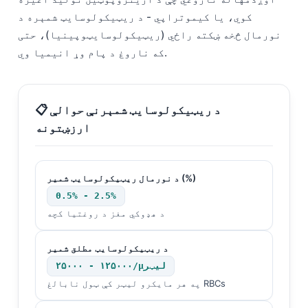
کوي، یا کیموتراپي - د ریټیکولوسایټ شمېره د
نورمال څخه ښکته راځي (ریټیکولوسایټوپینیا)، حتی
که ناروغ د پام وړ انیمیا وي.
📋 د ریټیکولوسایټ شمېرنې حوالې
ارزښتونه
د نورمال ریټیکولوسایټ شمیر (%)
0.5% - 2.5%
د هډوکي مغز د روغتیا کچه
د ریټیکولوسایټ مطلق شمیر
۲۵۰۰۰ - ۱۲۵۰۰۰/µلیټر
Norsk bokmål
په هر مایکرو لیټر کې ټول نابالغ RBCs
Ślōnskŏ gŏdka