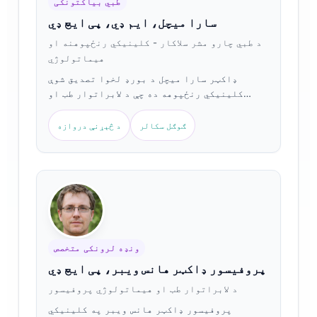
طبي بیاکتونکی
سارا میچل، ایم ډي، پی ایچ ډي
د طبي چارو مشر سلاکار - کلینیکي رنځپوهنه او
هیماتولوژي
ډاکټر سارا میچل د بورډ لخوا تصدیق شوې
کلینیکي رنځپوهه ده چې د لابراتوار طب او
هیماتولوژي تشخیصاتو کې د 18 کلونو څخه ډیر
تجربه لري. هغه د لیږد درملو کې تخصصي سندونه
ګوګل سکالر
د څېړنې دروازه
لري او په کلینیکي تمرین کې یې د وینې ډول
سیرولوژي، ریټیکولوسایټ تحلیل، او د ځيګر
انزایم تفسیر په اړه په پراخه کچه خپاره کړي
دي.
ونډه لرونکی متخصص
پروفیسور ډاکټر هانس ویبر، پی ایچ ډي
د لابراتوار طب او هیماتولوژي پروفیسور
پروفیسور ډاکټر هانس ویبر په کلینیکي