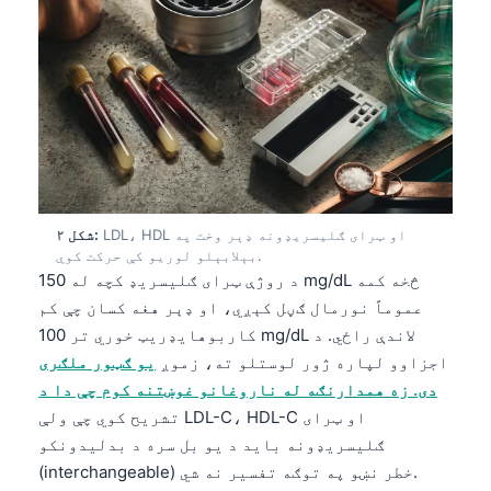
LDL، HDL او ټرای ګلیسریډونه ډېر وخت په
شکل ۲:
بېلابېلو لوریو کې حرکت کوي.
د روژې ټرای ګلیسریډ کچه له 150 mg/dL څخه کمه
عموماً نورمال ګڼل کېږي، او ډېر هغه کسان چې کم
کاربوهایډریټ خوري تر 100 mg/dL لاندې راځي. د
اجزاوو لپاره ژور لوستلو ته، زموږ
یو ګټور ملګری
دی. زه همدارنګه له ناروغانو غوښتنه کوم چې دا د
تشریح کوي چې ولې LDL-C، HDL-C او ټرای
ګلیسریډونه باید د یو بل سره د بدلیدونکو
(interchangeable) خطر نښو په توګه تفسیر نه شي.