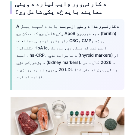
د کارنی‌وور ډایټ لپاره د وینې
معاینه باید څه پکې شامل وي؟
د کارنیور غذا د وینې ازموینه
باید د لیپید پینل
A
پکې شامل وي که ممکن وي ApoB هم، فیرټین (ferritin)
او بشپړ اوسپنې مطالعات، CBC، CMP، روژه
ګلوکوز، HbA1c، انسولین که ممکن وي، یوریک
اسید، hs-CRP، د تایرایډ نښې (thyroid markers) او
د پښتورګو نښې (kidney markers). د 2026 کال د می
20 پورې، زه به یوازې د LDL یا فیرټین له مخې غذا
قضاوت نه کوم.