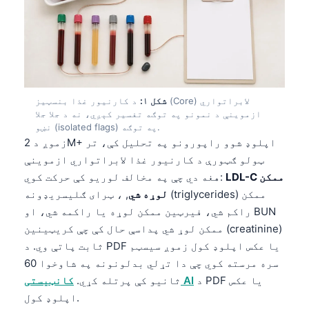
شکل ۱:
د کارنیور غذا بنسټیز (Core) لابراتواري
ازموینې د نمونو په توګه تفسیر کېږي، نه د جلا جلا
نښو (isolated flags) په توګه.
زموږ د 2M+ اپلوډ شوو راپورونو په تحلیل کې، تر
ټولو ګټورې د کارنیور غذا لابراتواري ازموینې
LDL-C ممکن
هغه دي چې په مخالف لوریو کې حرکت کوي:
لوړه شي
, ، ټرای ګلیسریډونه (triglycerides) ممکن
راکم شي، فیرټین ممکن لوړه یا راکمه شي، او BUN
ممکن لوړ شي پداسې حال کې چې کریټینین (creatinine)
ثابت پاتې وي. د PDF یا عکس اپلوډ کول زموږ سیسټم
سره مرسته کوي چې دا تړلي بدلونونه په شاوخوا 60
د PDF یا عکس
کانټیستی AI
ثانیو کې پرتله کړي.
اپلوډ کول.