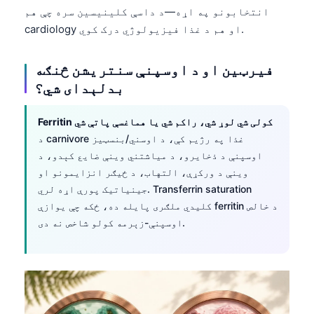
انتخابونو په اړه—د داسې کلینیسین سره چې هم
cardiology او هم د غذا فیزیولوژي درک کوي.
فیرټین او د اوسپنې سنتریشن څنګه
بدلېدای شي؟
Ferritin کولی شي لوړ شي، راکم شي یا هماغسې پاتې شي
د carnivore غذا په رژیم کې، د اوسني/بنسټیز
اوسپنې د ذخایرو، د میاشتني وینې ضایع کېدو، د
وینې د ورکړې، التهاب، د ځیګر انزایمونو او
جینیاتیک پورې اړه لري. Transferrin saturation
کلیدي ملګری پایله ده، ځکه چې یوازې ferritin د خالص
اوسپنې-زېرمه کولو شاخص نه دی.
Norsk bokmål
Ślōnskŏ gŏdka