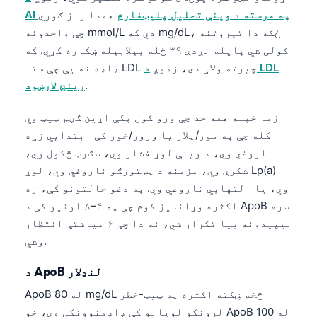
AI په مرسته د وینې تحلیل پلیټفارم
همدا راز ګوري
چې واحدونه mmol/L دي که mg/dL، ځکه دا تېروتنه
کولی شي پایله نږدې ۳۹ ځله بېلابېله ښکاره کړي. که
ډاډه نه یې چې ستا LDL چیرته ولاړ دی، زموږ
د LDL
.
رینج لارښود
زما خپله هغه حد چې ورو کول پکې اړین ګڼم ټیټ وي
کله چې په مور/پلار یا ورور/خور کې ابتدايي زړه
ناروغي وي، د وینې لوړ فشار وي، سګرټ څکول وي،
شکرې وي، مزمنه د پښتورګو ناروغي وي، لوړ Lp(a)
وي، یا التهابي ناروغي وي. په دغو حالتونو کې، زه
اکثره وړاندیز کوم چې په ۴–۸ اونیو کې د ApoB سره
لیپیدونه بیا تکرار شي، نه دا چې ۶ میاشتې انتظار
وشي.
د ApoB لنډلار
ApoB له 80 mg/dL څخه ښکته اکثره په ټیټ-خطر
لرونکو لویانو کې ډاډمنوونکی وي، خو ApoB له 100