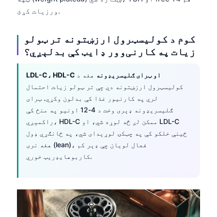
ورزیات کړئ.
کوم د کولیسټرول ارزښتونه تر ټولو
زیات په کارنی‌وور ډایټ کې بدلېږي؟
LDL-C، HDL-C او ټرای ګلیسریډونه
هغه د
کولیسټرول ارزښتونه دي چې تر ټولو زیات احتمال
لري په کارنیور غذا کې بدلون وکړي. ټرای
ګلیسریډونه ډېری وخت د 4-12 اونیو په منځ کې
راکمېږي، HDL-C ممکن لږ څه لوړه شي، او LDL-C
ځینې خلکو کې په چټکۍ لوړېدای شي، په ځانګړي ډول
هغه نری (lean)، فعال لویان چې ډېر کم
کاربوهایډریټ خوري.