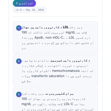
⚡ لنډ لنډیز
v1.0 —
May 20, 2026
ډېر وخت
د کارنی‌وور ډایټ پر مهال LDL
لوړېږي، کله ناکله له 190 mg/dL څخه هم
پورته؛ ApoB، non-HDL-C، د LDL ذره شمېر
او شخصي خطر دا ټاکي چې څومره د اندېښنې وړ
دی.
د کارنی‌وور ډایټ فیرټین
بدلونونه ښايي د
اوسپنې د خوړو، التهاب، د ځیګر فشار، د
الکولو کارول، یا hemochromatosis له امله
وي؛ د transferrin saturation مرسته کوي چې دا
جلا شي.
ټرای ګلیسریډونه
ډېر وخت د کم-
کاربوهایډریټ رژیمونو پر مهال له 100
mg/dL څخه ښکته راځي، خو LDL-C بیا هم
لوړېدای شي حتی کله چې ټرای ګلیسریډونه او