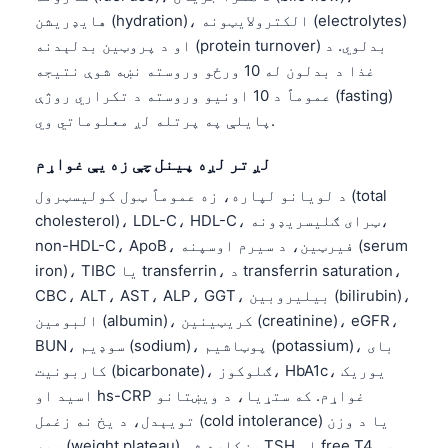
هایډریشن (hydration)، الکترولایټونه (electrolytes)
او د پروټین بدلېدنه (protein turnover) بدلوي. د
غذا د بدلون له 10 ورځو وروسته نښه شوې نتیجه
عموماً د 10 اونیو وروسته د تکراري روژې (fasting)
پایلې په پرتله لږ معلوماتي وي.
لږ تر لږه پینل چې زه یې غواړم
د لویانو لپاره، زه عموماً ټول کولیسټرول (total
cholesterol)، LDL-C، HDL-C، ټرای ګلیسریډونه،
non-HDL-C، ApoB، فیرټین، د سیرم اوسپنه (serum
iron)، TIBC یا transferrin، د transferrin saturation،
CBC، ALT، AST، ALP، GGT، بیلیروبین (bilirubin)،
البومین (albumin)، کریټینین (creatinine)، eGFR،
BUN، سوډیم (sodium)، پوټاشیم (potassium)، بای
کاربونیت (bicarbonate)، ګلوکوز، HbA1c، یوریک
اسید او hs-CRP غواړم. که ستړیا، د ویښتانو
تویېدل، د یخ نه زغمل (cold intolerance) یا د وزن
ټپه (weight plateau) ښکاره شي، TSH او free T4 هم