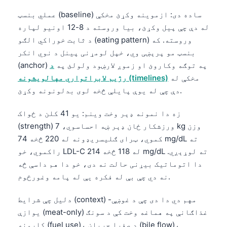
عملي بنسټ (baseline) ساده دی: ازموینه وکړئ مخکې
له دې چې پیل وکړئ، بیا وروسته د 8-12 اونیو لپاره
د ثابت خوراکي الګو (eating pattern) وروسته. که
بنسټ مو پرېښی وي، خپل لومړنی پینل د نوي انکر
(anchor) په توګه وکاروئ او زموږ لارښود ولولئ په
د
مخکې له
رژیم لابراتواري مهالویشونه (timelines)
دې چې له یوې پایلې څخه لوی بدلونونه وکړئ.
زه دا نمونه ډېر وخت وینم: یو 41 کلن د ځواک
(strength) ورزشکار ځان ډېر ښه احساسوي، 7 kg وزن
کموي، ټرای ګلیسریډونه له 220 څخه 74 mg/dL ته
راکموي، خو LDL-C له 118 څخه 214 mg/dL ته لوړېږي.
دا اتوماتیک بیړنی حالت نه دی، خو دا هم داسې څه
نه دي چې بې له فکره یې له پامه وغورځوم.
دلیل چې شرایط (context) مهم دي دا دی چې د غوښې-
یوازې (meat-only) غذاګانې په هماغه وخت کې د سونګ
کارونه (fuel use)، د صفرا جریان (bile flow)،