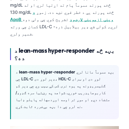
mg/dL څخه پورته عموماً پام ته اړتیا لري او له
130 mg/dL څخه پورته یې د خطر قوي نښه ده. زموږ
د
ApoB وینې ازموینې لارښود
تشریح کوي چې ولې دوه
کسان چې ورته LDL-C لري، کولی شي ډېر بېلابېل ذره-
شمېر ولري.
د lean-mass hyper-responder بڼه څه
ده؟
بڼه عموماً مانا لري
lean-mass hyper-responder
د
چې LDL-C ډېر لوړ دی، HDL-C لوړ دی او ټرای
ګلیسریډونه په یوه نری کس کې ټیټ وي چې ډېر کم
کاربوهایډریټ خوري. شواهد په رښتیا سره ګډوډ/
متضاد دي، او موږ تر اوسه اوږدمهاله پایلو ډاټا
نه لرو چې دا بڼه بې‌ضرره ثابت کړي.