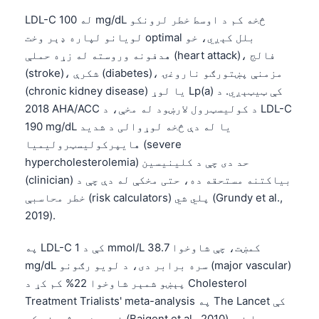
LDL-C له 100 mg/dL څخه کم د اوسط خطر لرونکو
لویانو لپاره ډېر وخت optimal بلل کېږي، خو
هدفونه وروسته له زړه حملې (heart attack)، فالج
(stroke)، شکرې (diabetes)، مزمنې پښتورګو ناروغۍ
(chronic kidney disease) یا لوړ Lp(a) کې ټیټېږي. د
2018 AHA/ACC د کولیسټرول لارښود له مخې، د LDL-C
190 mg/dL یا له دې څخه لوړوالی د شدید
هایپرکولیسټرولیمیا (severe
hypercholesterolemia) حد دی چې د کلینیسین
(clinician) بیاکتنه مستحقه ده، حتی مخکې له دې چې د
خطر محاسبې (risk calculators) پلي شي (Grundy et al.,
2019).
په LDL-C کې د 1 mmol/L کمښت، چې شاوخوا 38.7
mg/dL سره برابر دی، د لویو رګونو (major vascular)
پېښو شمېر شاوخوا 22% کم کړ د Cholesterol
Treatment Trialists' meta-analysis په The Lancet کې
خپره شوې څېړنه کې (Baigent et al., 2010). دا نه