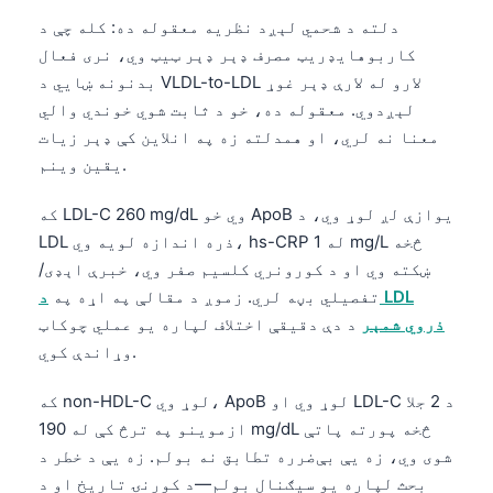
دلته د شحمي لېږد نظریه معقوله ده: کله چې د
کاربوهایډریټ مصرف ډېر ډېر ټیټ وي، نری فعال
بدنونه ښايي د VLDL-to-LDL لارو له لارې ډېر غوړ
لېږدوي. معقوله ده، خو د ثابت شوي خوندي والي
معنا نه لري، او همدلته زه په انلاین کې ډېر زیات
یقین وینم.
که LDL-C 260 mg/dL وي خو ApoB یوازې لږ لوړ وي، د
LDL ذره اندازه لویه وي، hs-CRP له 1 mg/L څخه
ښکته وي او د کورونري کلسیم صفر وي، خبرې اېډی/
تفصیلي بڼه لري. زموږ د مقالې په اړه په
د LDL
ذروي شمېر
د دې دقیقې اختلاف لپاره یو عملي چوکاټ
وړاندې کوي.
که non-HDL-C لوړ وي، ApoB لوړ وي او LDL-C د 2 جلا
ازموینو په ترڅ کې له 190 mg/dL څخه پورته پاتې
شوی وي، زه یې بې‌ضرره تطابق نه بولم. زه یې د خطر د
بحث لپاره یو سیګنال بولم—د کورنۍ تاریخ او د