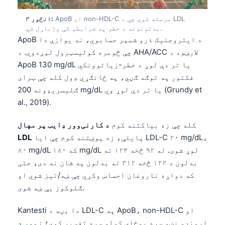
ApoB او non-HDL-C مرسته کوي چې د LDL
انځور ۳:
بدلونونه د خطر په شرایطو کې وژباړل شي.
ApoB د ایتروجنیک ذرو شمېر حسابوي، نه یوازې دا
چې څومره کولیسټرول لېږدوي. د AHA/ACC لارښود د
ApoB 130 mg/dL یا تر دې لوړ د خطر-زیاتوونکي
فکتور په توګه ګڼي، په ځانګړي ډول کله چې ټرای
ګلیسریډونه 200 mg/dL یا تر دې لوړ وي (Grundy et
al., 2019).
کله چې زه بیاکتنه کوم
د کارنی‌وور ډایټ پر مهال
پایلې، زه پوښتنه کوم چې ایا LDL-C ۲۰ mg/dL،
LDL
۸۰ mg/dL که ۱۸۰ mg/dL لوړ شوی. له ۹۲ څخه ۱۲۴ ته
بدلون د ۱۲۲ څخه ۳۱۲ ته بدلون په شان نه دی، حتی
که دواړه ناروغان احساس وکړي چې ښه/تیز شوي او
ګلوکوز یې ښه شوی.
Kantesti دا بڼه د LDL-C په ApoB، non-HDL-C او
اړوندو نښو سره یوځای کولو سره تفسیر کوي؛ زموږ
د