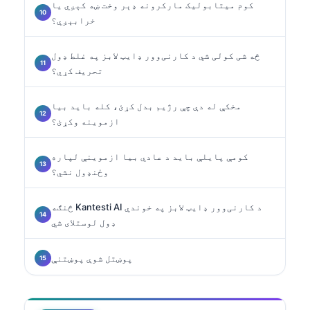
کوم میتابولیک مارکرونه ډېر وخت ښه کېږي یا
خرابېږي؟
څه شی کولی شي د کارنی‌وور ډایټ لابز په غلط ډول
تحریف کړي؟
مخکې له دې چې رژیم بدل کړئ، کله باید بیا
ازموینه وکړئ؟
کومې پایلې باید د عادي بیا ازموینې لپاره
وځنډول نشي؟
څنګه Kantesti AI د کارنی‌وور ډایټ لابز په خوندي
ډول لوستلای شي
پوښتل شوې پوښتنې