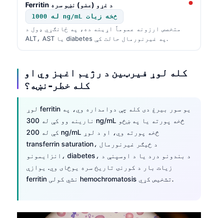
Ferritin د غړو (عضو) نښو سره
తెలుగు
له 1000 ng/mL څخه زیات
متخصص ارزونه عموماً اړینه ده، په ځانګړي ډول د
मराठी
ALT، AST یا diabetes په غیرنورمال حالت کې.
اردو
বাংলা
کله لوړ فیرټین د رژیم اغېز وي او
Shqip
کله خطر-نښه؟
Magyar
لوړ ferritin یو سور بیرغ دی کله چې دوامداره وي، په
Slovenščina
نارینه وو کې له 300 ng/mL څخه پورته یا په ښځو
한국어
کې له 200 ng/mL څخه پورته وي، او د لوړ
Polski
transferrin saturation، د ځیګر غیرنورمال
انزایمونو، diabetes، د بندونو درد یا د اوسپنې د
Lietuvių kalba
زیات بار د کورنۍ تاریخ سره یوځای وي. یوازې
Русский
ferritin نشي کولی hemochromatosis تشخیص کړي.
ქართული
Čeština