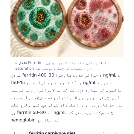
Frysk
Esperanto
Беларуская мова
Татар теле
Кыргызча
ئۇيغۇرچە
Ferritin یوازې هغه وخت ګټور دی چې د iron
شکل ۵:
Cebuano
saturation او التهاب تر څنګ ولوستل شي.
عادي ferritin د حوالې حدود شاوخوا 30-400 ng/mL د
Basa Jawa
بالغ نارینه وو لپاره او 15-150 ng/mL د ډېرو
ພາສາລາວ
بالغو ښځو لپاره دي، که څه هم لابراتوارونه توپیر
Монгол
لري. ځینې اروپایي لابراتوارونه د ښځو لپاره ټیټ
لوړ حد کاروي، او ورزشکاران کولی شي نښې ولري کله
Afrikaans
چې ferritin له 30-50 ng/mL څخه ښکته وي، حتی که
العربية المغربية
hemoglobin نورمال وي.
Occitan
کلینیک ته دوه ډېر
ferritin carnivore diet
دا جمله