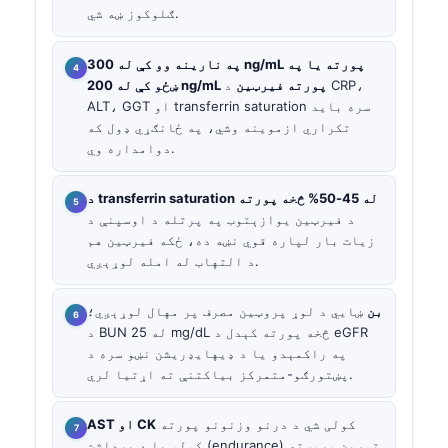
ګلوکوز ښه شي.
په نارینه وو کې له 300 ng/mL پورته یا په
ښځو کې له 200 ng/mL پورته فیرټین
د CRP،
ALT، GGT او transferrin saturation سره باید
تکراري ازموینه وشي، په ځانګړي ډول که
دوامداره وي.
د transferrin saturation له 45-50% څخه پورته
د فیرټین یوازېتوب په پرتله د اوسپنې د
زیات بار لپاره قوي نښه ده، ځکه فیرټین هم
د التهاب له امله لوړېږي.
بن
ښايي د لوړ پروټین مصرف پر مهال لوړېږي؛
د BUN له 25 mg/dL څخه پورته کېدل د eGFR
په راکمېدو یا د ډیهایډریشن نښو سره د
پښتورګو-متمرکز بیاکتنې ته اړتیا لري.
کولی شي د درنو وزنونو پورته
AST او CK
کولو یا د برداشت (endurance) تمرین وروسته