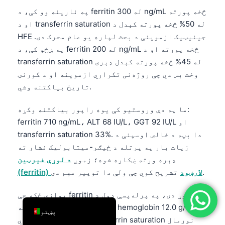
په نارینه وو کې، د ferritin له 300 ng/mL څخه پورته
简体中文
او د transferrin saturation له 50% څخه پورته کېدل د
Română
HFE جینیټیک ازموینې د بحث لپاره یو عام محرک دی.
Türkçe
په ښځو کې، د ferritin له 200 ng/mL څخه پورته او د
transferrin saturation له 45% څخه پورته کېدل ډېری
Ελληνικά
وخت بس دي چې روژه‌نی تکراري ازموینه او د کورنۍ
Português
تاریخ بیاکتنه وشي.
Español
ما په دې وروستیو کې یوه راپور بیاکتنه وکړه:
Italiano
ferritin 710 ng/mL، ALT 68 IU/L، GGT 92 IU/L او
עִבְרִית
transferrin saturation 33%. دا بڼه د خالص اوسپنې د
Français
زیات بار په پرتله د ځیګر-میتابولیک فشار ته
ډېره ورته ښکاره شوه؛ زموږ
د لوړې فیرټین
العربية
تشریح کوي چې ولې دا توپیر مهم دی.
(ferritin) لارښود
Deutsch
یوازې ځکه چې ferritin لوړ دی، په پرله‌پسې ډول د
English
وینې ورکړه پیل مه کوئ. که hemoglobin 12.0 g/dL
پښتو
وي، MCV ټیټ وي او transferrin saturation نورمال