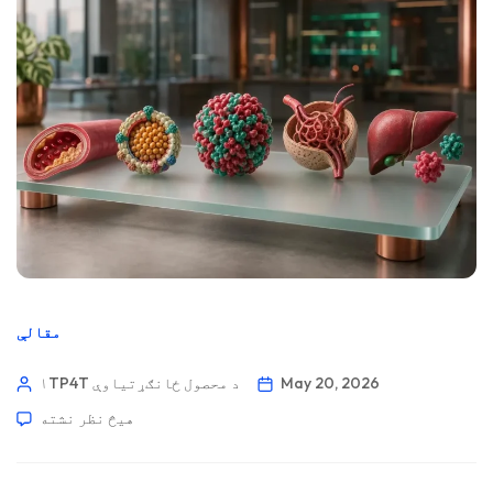
مقالې
May 20, 2026
۱TP4T د محصول ځانګړتیاوې
هیڅ نظر نشته