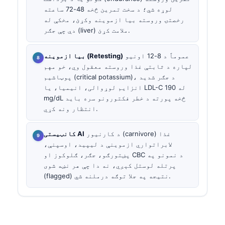
لوړه شي؛ د سخت تمرین څخه 48-72 ساعته
رخصتۍ وروسته بیا ازموینه وکړئ، مخکې له
دې چې جګر (liver) ملامت کړئ.
عموماً د 8-12 اونیو
بیا ازموینه (Retesting)
لپاره د ثابتې غذا وروسته معقول وي، خو مهم
پوټاشیم (critical potassium)، د جګر شدید
انزایم لوړوالی، انیمیا، یا LDL-C له 190
mg/dL څخه پورته د خطر فکتورونو سره باید
انتظار ونه کړي.
د کارنیور (carnivore) غذا
کانټیستی AI
لابراتواري ازموینې د لیپید، اوسپنې،
پښتورګو، جګر، ګلوکوز او CBC د نمونو په
پرتله لوستل کېږي، نه دا چې هر نښه شوی
(flagged) نتیجه په جلا توګه درملنه شي.