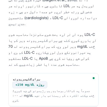
ثابتوي چې د کارنیور اړوند هر LDL لوړېدل په هر
شخص کې ورته خطر لري، خو همدا دلیل دی چې د زړه
متخصصین (cardiologists) د LDL-C دوامداره لوړوالی
جدي نیسي.
یوه لږ تر لږه بحث شوې ستونزه: محاسبه شوی LDL-C
لږ باوري کېږي کله چې ټرای ګلیسریډونه ډېر کم یا
ډېر لوړ وي. که ټرای ګلیسریډونه له 70 mg/dL څخه
کم وي او LDL-C په حیرانوونکي ډول لوړ ښکاري،
مستقیم LDL-C یا ApoB کولی شي روښانه کړي چې
محاسبه شوی عدد ایا خطر زیات ښيي که نه.
ټرای ګلیسریډونه
<150 mg/dL روژه
عموماً په کم-کاربوهایډریټ رژیمونو کې ښه کېږي؛
له ۱۰۰ mg/dL څخه ښکته اکثره د کم ریمنانټ بار نښه
کوي.