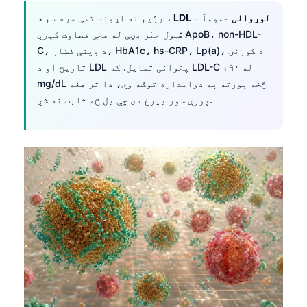
د LDL لوړوالی
عموماً د
د رژیم له اړوند تمې سره سم
ټول خطر بڼې له مخې قضاوت کېږي: ApoB، non-HDL-
C، د وینې فشار، HbA1c، hs-CRP، Lp(a)، د کورنۍ
تاریخ او د LDL پخوانی تمایل. که LDL-C له ۱۹۰
mg/dL څخه پورته په دوامداره توګه وي، دا تر هغه
پورې سور بیرغ دی چې بل څه ثابت نه شي.