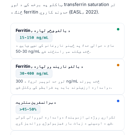
ټاکلو په برخه کې د لوړ transferrin saturation تر
O‘zbekcha
څنګ د ferritin حدونه کاروي (EASL، 2022).
Українська
አማርኛ
Ferritin، د بالغو ښځو لپاره
Kiswahili
15-150 ng/mL
ភាសាខ្មែរ
عام د حوالې حد؛ په ځینو ناروغانو کې نښې ښايي د
30-50 ng/mL څخه ښکته هم رامنځته شي.
ဗမာစာ
ไทย
Ferritin، د بالغو نارینه وو لپاره
30-400 ng/mL
Tagalog
لوړ حد توپیر لري؛ د 300 ng/mL څخه پورته
Tiếng Việt
دوامداره ارزښتونه باید په شرایطو کې وکتل شي.
Bahasa Melayu
د ټرانسفرین سنتریت
മലയാളം
>45-50%
ಕನ್ನಡ
تکراري روژه‌نی ازموینه؛ دوامداره لوړوالی کولی
شي د اوسپنې د زیات بار فیزیولوژي وړاندیز کړي.
ગુજરાતી
தமிழ்