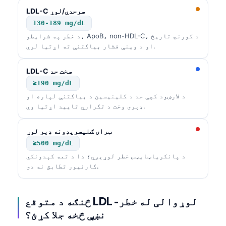
LDL-C سرحدي/لوړ
130-189 mg/dL
د خطر په شرایطو، ApoB، non-HDL-C، د کورنۍ تاریخ
او د وینې فشار بیاکتنې ته اړتیا لري.
LDL-C سخت حد
≥190 mg/dL
د لارښود کچې حد د کلینیسین د بیاکتنې لپاره او
ډېری وخت د تکراري تایید اړتیا وي.
ټرای ګلیسریډونه ډېر لوړ
≥500 mg/dL
د پانکریاټایټس خطر لوړېږي؛ دا د تمه کېدونکي
کارنیور تطابق نه دی.
څنګه د متوقع LDL لوړوالی له خطر-
نښې څخه جلا کړئ؟