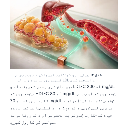
شکل ۴:
ځینې نری کم-کارب خوړونکي د ټیټو ټرای
ګلیسریډونو سره ډېر لوړ LDL رامنځته کوي.
یو عام غیر رسمي تعریف دا دی: LDL-C له 200 mg/dL
څخه پورته، HDL-C له 80 mg/dL څخه پورته او ټرای
ګلیسریډونه له 70 mg/dL څخه ښکته. دا کټ-آفونه د
یوې ټولنې لارښود نه دي؛ دا د فینوټایپ تشریح ده
چې د کم-کارب څېړنو په بحثونو او د ناروغانو په
ټولنو کې کارول کېږي.