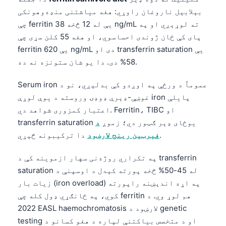
Gàidhlig
بېلابېل ناروغان راوړي: هغه میاشتنی منډه‌وهونکی
Euskara
چې ferritin یې له 12 څخه 38 ng/mL ته لوړېږي او په
Македонски јазик
پای کې ځان ژوندی احساسوي، او هغه 55 کلن سړی چې
ferritin یې 620 ng/mL دی او transferrin saturation یې
Latviešu valoda
58% دی. دا یو شان ستونزه نه ده.
Galego
অসমীয়া
Serum iron عموماً د ورځې په اوږدو کې بدلېږي، نو د
غوښې-ډېرې ډوډۍ وروسته د یوې لوړې iron پایلې
සිංහල
اعتبار کمزوری شواهد دي. Ferritin، TIBC او
سنڌي
transferrin saturation یوځای ډېر ګټور دي؛ زموږ
د
دا ترکیبونه څېړي.
فیرټین رینج لارښود
Slovenčina
په تکراري روژه‌نی سهار ازموینه کې د transferrin
Hrvatski
saturation له 45-50% څخه پورته کېدل د اوسپنې د
زیات بار (iron overload) په اړه اندېښنه راپورته
Suomi
کوي، په ځانګړي ډول کله چې ferritin هم لوړ وي. د
Қазақ тілі
2022 EASL haemochromatosis لارښود د genetic
Català
testing او د متخصص بیاکتنې لپاره د هغو کسانو د