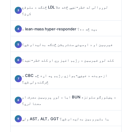
څنګه د متوقع LDL لوړوالی له خطر-نښې څخه جلا
کړئ؟
د lean-mass hyper-responder بڼه څه ده؟
فیرټین او د اوسپنې سنتریشن څنګه بدلېدای شي؟
کله لوړ فیرټین د رژیم اغېز وي او کله خطر-نښه؟
د CBC ازموینه د غوښې-یوازې رژیم په اړه څه
څرګندولی شي؟
ایا د لوړ پروټین مصرف او BUN د پښتورګو ستونزه
معنا لري؟
ولې AST، ALT، GGT یا بلیروبین بدلېدای شي؟