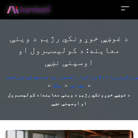
د غوښې خوړونکي رژیم د وینې
معاینه: د کولیسټرول او
اوسپنې نښې
ونکی وړیا - د لابراتوار تفسیر، په جرمني کې جوړ شوی
>
مقالې
>
بلاګ
>
د غوښې خوړونکي رژیم د وینې معاینه: د کولیسټرول
او اوسپنې نښې