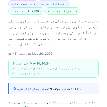
د لابراتوار تشریح
د کارنی‌وور ډایټ
د ناروغ لپاره اسانه
د 2026 تازه معلومات
د غوښې-یوازې رژیم کولی شي ځینې لابراتواري پایلې
ښه ښکاره کړي، ځینې عجیبې ښکاره کړي، او ځینې یې
واقعاً خطرناکې وي. چل دا دی چې د نمونو لوستل زده
کړئ، نه دا چې یوازې د یوې نښه شوې شمېرې په
وړاندې عکس‌العمل وښایئ.
May 20, 2026
📅
📖 ~11 دقیقې
May 20, 2026
📝 خپور شوی:
🩺 په طبي ډول بیاکتل شوی:
د ۲۰۲۶ کال د جولای ۲۹مه
✅ د شواهدو پر بنسټ
د ۲۰۲۶ کال د جولای ۲۹مه
🔄 وروستی تازه شوی:
دا لارښود د
ډاکټر توماس کلاین، ایم ډي
په همکارۍ سره
د