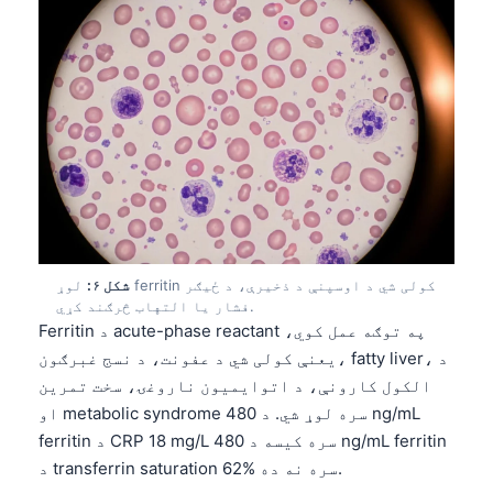
日本語
Eesti
Azərbaycan dili
Bosanski
Svenska
Српски језик
Íslenska
Հայերեն
شکل ۶:
لوړ ferritin کولی شي د اوسپنې د ذخیرې، د ځیګر
Bahasa Indonesia
فشار یا التهاب څرګند کړي.
Ferritin د acute-phase reactant په توګه عمل کوي،
हिन्दी
یعنې کولی شي د عفونت، د نسج غبرګون، fatty liver، د
Nederlands
الکول کارونې، د اتوایمیون ناروغۍ، سخت تمرین
Dansk
او metabolic syndrome سره لوړ شي. د 480 ng/mL
ferritin د CRP 18 mg/L سره کیسه د 480 ng/mL ferritin
Български
د transferrin saturation 62% سره نه ده.
فارسی