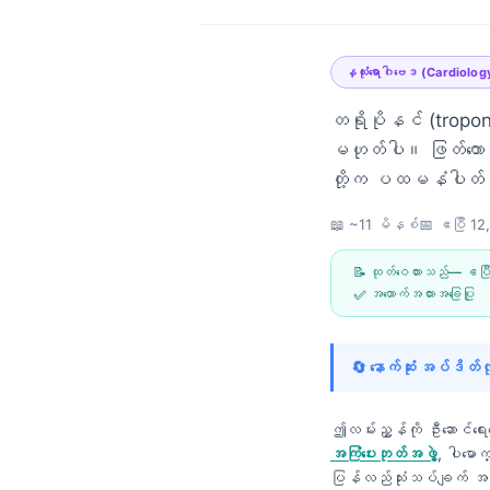
နှလုံးရောဂါဗေဒ (Cardiolog
တရိုပိုနင် (tropo
မဟုတ်ပါ။ ဖြတ်တောက်
တို့က ပထမနံပါတ်တ
📖 ~11 မိနစ်
📅
ဧပြီ 12
📝 ထုတ်ဝေထားသည်—
ဧပြ
✅ အထောက်အထားအခြေပြု
🔄 နောက်ဆုံး အပ်ဒိတ
ဤလမ်းညွှန်ကို ဦးဆောင်ရေ
Norsk bokmål
အကြံပေးဘုတ်အဖွဲ့
, ပါမော
Ślōnskŏ gŏdka
ပြန်လည်သုံးသပ်ချက်