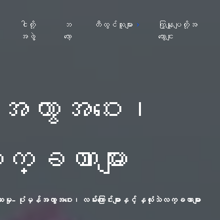
ျ
ငါတို့
ဘ
တီထွင်သူများ
ကြှနျုပျတို့အ
အဖွဲ့
လော့
ကွောငျး
န်အကွာအဝေး၊
ဲလက္ခဏာများ
ှု- ပုံမှန်အကွာအဝေး၊ လမ်းကြောင်းများနှင့် နှလုံးသဲလက္ခဏာများ