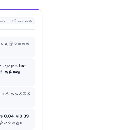
v1.0 —
ဧပြီ 12, 2026
ရိမ်စရာ ဖြစ်လာတတ်
် အများစုက
hs-
့်
အမျိုးသားတွေ
်မှုကို အသစ်ဖြစ်
မှာ
0.04 မှ 0.39
် လိုအပ်သည်။.