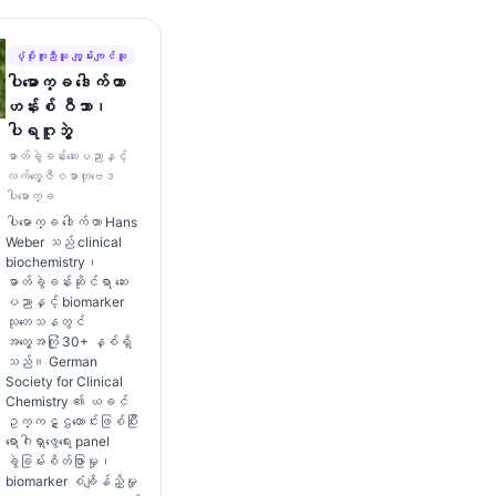
ပံ့ပိုးကူညီသူ ကျွမ်းကျင်သူ
ပါမောက္ခ ဒေါက်တာ
ဟန်းစ် ဝီဘာ၊
ပါရဂူဘွဲ့
ဓာတ်ခွဲခန်းဆေးပညာနှင့်
လက်တွေ့ဇီဝဓာတုဗေဒ
ပါမောက္ခ
ပါမောက္ခ ဒေါက်တာ Hans
Weber သည် clinical
biochemistry၊
ဓာတ်ခွဲခန်းဆိုင်ရာ ဆေး
ပညာနှင့် biomarker
သုတေသနတွင်
အတွေ့အကြုံ 30+ နှစ်ရှိ
သည်။ German
Society for Clinical
Chemistry ၏ ယခင်
ဥက္ကဋ္ဌဟောင်းဖြစ်ပြီး
ရောဂါရှာဖွေရေး panel
ခွဲခြမ်းစိတ်ဖြာမှု၊
biomarker စံချိန်ညှိမှု