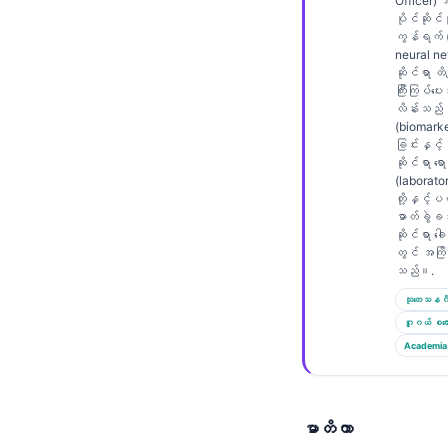
Gàidhlig
Officer)
ပိုင်ဆိုင်မ
Euskara
ကွန်ရက် (
neural n
Македонски јазик
ဆိုင်ရာ တိက
ကြီးကြပ်ပ
Latviešu valoda
လိန်းသည်
(biomarke
Galego
ခြင်းနှင့်
ဆိုင်ရာ ရော
অসমীয়া
(laborato
සිංහල
တို့နှင့
ဓာတ်ခွဲခန
سنڌي
ဆိုင်ရာ ခေါ
တွင် အကြိ
پښتو
သည်။.
သုတေသနဂိ
ဂူဂယ် စကော
Slovenčina
Academia
Hrvatski
Suomi
မာတိကာ
Қазақ тілі