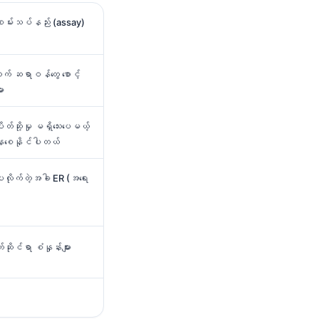
စမ်းသပ်နည်း (assay)
က် ဆရာဝန်တွေ စောင့်
ား
်ဆို့မှု မရှိသေးပေမယ့်
နေစေနိုင်ပါတယ်
ေးလိုက်တဲ့အခါ ER (အရေး
ိုင်ရာ စံနှုန်းများ