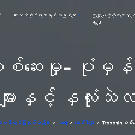
း
ဆေးဘက်ဆိုင်ရာအရင်းအမြစ်များ
ကြှနျုပျတို့ကိုဆကျသှယ
ရနျ
စ်ဆေးမှု- ပုံမှ
းများနှင့် နှလုံးသ
 ဂျာမနီတွင်ပြုလုပ်သည်။
>
ဘလော့
>
ဆောင်းပါးများ
>
Troponin စစ်ဆေးမ