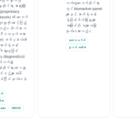
 အဖြစ် သူသည်
လက်တွေ့ဆေးဘက်ဆိုင်ရာ
ှုဆိုင်ရာ အာရုံကြော
တွင် biomarker panel
proprietary
များနှင့် ဓာတ်ခွဲခန်း
etwork) ၏ ဆေးဘက်
ခွဲခြမ်းစိတ်ဖြာမှုများ
ျမှုကို စောင့်ကြည့်
အကြောင်းကို အများအပြား
ေးသည်။ ဒေါက်တာ က
ထုတ်ဝေထားသည်။.
 ဇီဝအမှတ်အသား
r) အဓိပ္ပာယ်ဖော်
သုတေသနဂိတ်
 ဓာတ်ခွဲခန်း
ဂူဂယ် စကော်လာ
ဂါရှာဖွေခြင်း
ry diagnostics)
်ပတ်သက်၍
်းဆိုင်ရာ ဆေးပညာ
င်းစဉ်များအပေါ်
မ်ကြိမ် ထုတ်ဝေခဲ့
တ်
်လာ
.edu
ORCID