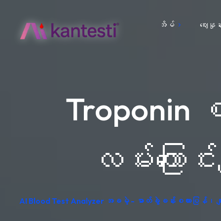
အိမ်
ဈေးနှုန်
Troponin စ
လမ်းကြောင်
AI Blood Test Analyzer အခမဲ့ - ဓာတ်ခွဲခန်းစကားပြန်၊