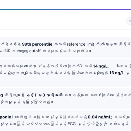
တ်ခွဲခန်းရဲ့
99th percentile
အထက် reference limit ကို ကျော်သွားမှသာ စိုး
နက်ပေါ်က အထွေထွေ cutoff တစ်ခုတည်းထက် မဟုတ်ပါ။.
ာခဏဆိုသလို အောက်မှာ ပုံမှန်အဖြစ် ဖော်ပြတတ်ပါတယ်
14 ng/L
, ၊ ဒါပေမယ့
ည်းတွေက အမျိုးသမီးတွေအတွက် နီးစပ်တဲ့ ဖြတ်တောက်တန်ဖိုးတွေကို
16 ng/L
နှင
ng
ကိရိယာများ
0 နှင့် 1 မှ 3 နာရီအထိ
ဆရာဝန်များက အဟောင်းဖြစ်သော မြင့်တက
ိုက်မှုနှင့် ခွဲခြားပုံဖြစ်သည်။.
oponin I
အောက်တွင် မကြာခဏ ပုံမှန်ဖြစ်တတ်သည်
0.04 ng/mL
; ရလဒ်များ
ပုံမှန်အားဖြင့် ထပ်မံစစ်ဆေးခြင်းနှင့် ECG နှင့် ကိုက်ညီမှုကို စစ်ဆေးရန