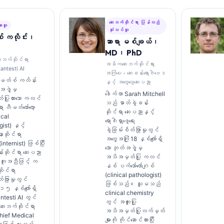
ဆေးဘက်ဆိုင်ရာ ပြန်လည်
ားသူ
သုံးသပ်သူ
် ကလိုင်း၊
ဆာရာ မစ်ချယ်၊
MD၊ PhD
ေးဘက်ဆိုင်ရာ
အဓိကဆေးဘက်ဆိုင်ရာ
antesti AI
အကြံပေး - ဆေးခန်းရောဂါဗေဒ
ောမတ်စ် ကလိန်း
နှင့် အထွေထွေဆေးပညာ
ဖွဲ့မှ
ဒေါက်တာ Sarah Mitchell
ပြုထားသော ကလင်
သည် ဓာတ်ခွဲခန်း
 ဟီမတ်တော်လော့
ဆိုင်ရာ ဆေးပညာနှင့်
ical
ရောဂါရှာဖွေရေး
ist) နှင့်
ခွဲခြမ်းစိတ်ဖြာမှုတွင်
ာဆိုင်ရာ
အတွေ့အကြုံ 18 နှစ်ကျော်ရှိ
ternist) ဖြစ်ပြီး
သော ဘုတ်အဖွဲ့မှ
်းဆိုင်ရာ ဆေးပညာ
အသိအမှတ်ပြု ကလင်
အကူအညီဖြင့် က
နစ် ပက်သော်လော်ဂျစ်
ုင်ရာ
(clinical pathologist)
တ်ဖြာမှုတွင်
ဖြစ်သည်။ သူမသည်
 ၁၅ နှစ်ကျော်ရှိ
clinical chemistry
testi AI တွင်
တွင် အထူးပြု
 ဆေးဘက်ဆိုင်ရာ
အသိအမှတ်ပြုလက်မှတ်
hief Medical
များကို ကိုင်ဆောင်ထားပြီး