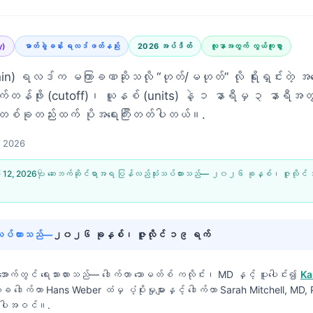
y)
ဓာတ်ခွဲခန်း ရလဒ်ဖတ်နည်း
2026 အပ်ဒိတ်
လူနာအတွက် လွယ်ကူစွာ
nin) ရလဒ်က မကြာခဏဆိုသလို “ဟုတ်/မဟုတ်” လို ရိုးရှင်းတဲ့ 
တန်ဖိုး (cutoff)၊ ယူနစ် (units) နဲ့ ၁ နာရီမှ ၃ နာရီအတွင
စ်ခုတည်းထက် ပိုအရေးကြီးတတ်ပါတယ်။.
, 2026
ီ 12, 2026
🩺 ဆေးဘက်ဆိုင်ရာအရ ပြန်လည်သုံးသပ်ထားသည်—
၂၀၂၆ ခုနှစ်၊ ဇူလိုင်
်လုပ်ထားသည်—
၂၀၂၆ ခုနှစ်၊ ဇူလိုင် ၁၉ ရက်
းအောက်တွင် ရေးသားထားသည်—
ဒေါက်တာ သောမတ်စ် ကလိုင်း၊ MD
နှင့် ပူးပေါင်း၍
Ka
က္ခ ဒေါက်တာ Hans Weber ထံမှ ပံ့ပိုးမှုများနှင့် ဒေါက်တာ Sarah Mitchell, MD
 အပါအဝင်။.