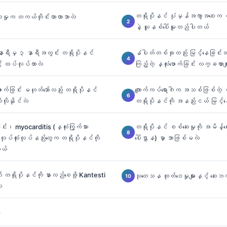
တရိုပိုနင် ပုံမှန်အကွာအဝေးက 
းမှုက တကယ်တိုင်းတာတာဘာလဲ
နဲ့ ယူနစ်ပေါ်မူတည်ပါတယ်
ရီမှ ၃ နာရီအတွင်း တရိုပိုနင်
နံပါတ်တစ်ခုတည်း မြင့်နေခြင်းထ
ာင့် ထပ်လုပ်တာလဲ
ကြည့်တဲ့ နှလုံးဖောက်ခြင်း လက္ခဏာမျ
က်ခြင်း မဟုတ်သော်လည်း တရိုပိုနင်
ကျောက်ကပ်ရောဂါက အသစ်ဖြစ်တဲ့ ပိတ
ုလိုနိုင်လဲ
တရိုပိုနင်ကို အနည်းငယ် မြင့်
င်း၊ myocarditis (နှလုံးကြွက်သား
တရိုပိုနင် စစ်ဆေးမှုကို အမိန့်ပ
့ လုပ်ထုံးလုပ်နည်းတွေက တရိုပိုနင်ကို
ပေါ်ဌာန) မှာ ဘာဖြစ်မလဲ
တယ်
ာက် တရိုပိုနင်ကို နားလည်စေဖို့ Kantesti
သုတေသန ထုတ်ဝေမှုများနှင့် ဆေးဘက်ဆ
ဲ
း