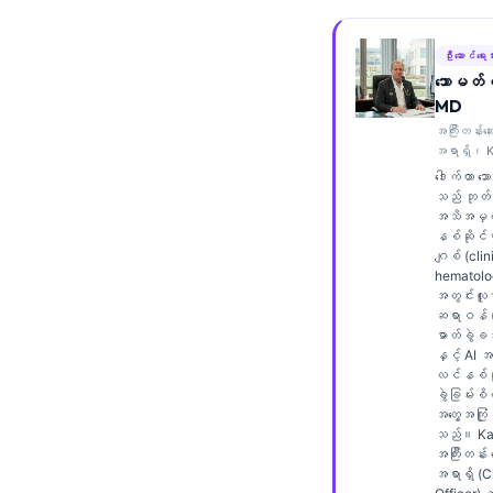
Frysk
Esperanto
ဦးဆောင်ရေးသ
သောမတ်စ
Беларуская мова
MD
Татар теле
အကြီးတန်းဆ
အရာရှိ၊ K
Кыргызча
ဒေါက်တာ သ
သည် ဘုတ်အ
ئۇيغۇرچە
အသိအမှတ်
နစ်ဆိုင်ရာ
Cebuano
ဂျစ် (clin
Basa Jawa
hematolog
အတွင်းလူန
ພາສາລາວ
ဆရာဝန် (in
ဓာတ်ခွဲခန
Монгол
နှင့် AI 
လင်နစ်ဆိ
Afrikaans
ခွဲခြမ်းစိ
အတွေ့အကြုံ
العربية المغربية
သည်။ Kan
အကြီးတန်း
Occitan
အရာရှိ (C