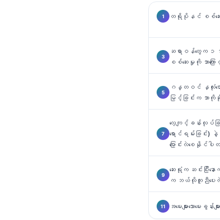
Català
တရိုပိုနင် စစ်ဆေ
O‘zbekcha
Українська
ဆရာဝန်တွေက ၁ နာ
አማርኛ
စစ်ဆေးမှုကို ဘာကြေ
Kiswahili
ဂန္တဝင် နှလုံးဖော
ភាសាខ្មែរ
မြင့်ခြင်းက ဘာကိုဆိ
ไทย
Tagalog
လေ့ကျင့်ခန်းလုပ်ခြ
ရောင်ရမ်းခြင်း) နဲ
Tiếng Việt
ပြောင်းလဲစေနိုင်ပါ
Bahasa Melayu
മലയാളം
ဆေးရုံက ဆင်းပြီးနေ
က ဘယ်လိုကူညီပေးလ
ಕನ್ನಡ
ગુજરાતી
အမေးများသောမေးခွန်းမျာ
தமிழ்