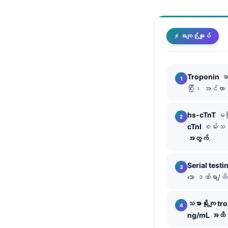
తెలుగు
मराठी
⚡ အကျဉ်းချုပ်
اردو
বাংলা
Troponin
ဓာ
Shqip
ပြီး၊ အင်တာ
Magyar
hs-cTnT
မကြ
Slovenščina
cTnI
စမ်းသပ်န
한국어
အတွက်
.
Polski
Serial testi
Lietuvių kalba
သော ဒဏ်ရာ/ထိခ
Русский
ქართული
သမားရိုးကျ tr
ng/mL အထိ
Čeština