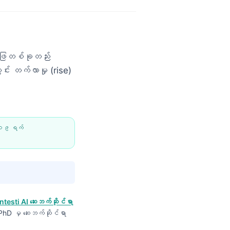
အဖြေတစ်ခုတည်း
်း တက်လာမှု (rise)
 ၁၉ ရက်
ntesti AI ဆေးဘက်ဆိုင်ရာ
, PhD မှ ဆေးဘက်ဆိုင်ရာ