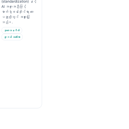
(standardization) နှင့်
AI အကူအညီဖြင့်
ဓာတ်ခွဲခန်းဆိုင်ရာ ဆေး
ပညာတို့တွင် အထူးပြု
သည်။.
သုတေသနဂိတ်
ဂူဂယ် စကော်လာ