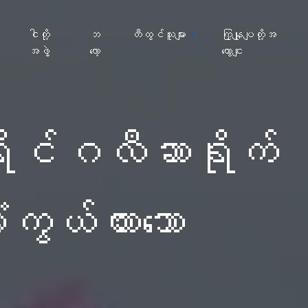
ျ
ငါတို့
ဘ
တီထွင်သူများ
ကြှနျုပျတို့အ
အဖွဲ့
လော့
ကွောငျး
ိုင်ဂလီဆာရိုက်
းကွယ်ထားသော