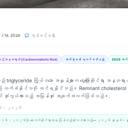
န် 16, 2026
ကွန်မင့်မရှိ
ဖြစ်စဉ်အန္တရာယ် (Cardiometabolic Risk)
ဓာတ်ခွဲခန်း ရလဒ်ဖတ်နည်း
2026 အပ်
် triglyceride ကြွယ်ဝသော အမှုန်များက သွေးကြောဆိုင်ရာ အန္တရ
ည်း လက်ခံနိုင်သလို ထင်ရနိုင်သည်။ Remnant cholesterol သည်
တွင် ဖုံးကွယ်ထားသည့် အမြန်ဆုံး အချက်အလက်ဖြစ်သည်။.
 ၁၆၊ ၂၀၂၆
န် ၁၆၊ ၂၀၂၆
🩺 ဆေးဘက်ဆိုင်ရာအရ ပြန်လည်သုံးသပ်ထားသည်—
၂၀၂၆ ခုနှစ်၊ ဇ