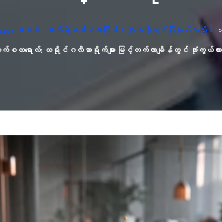
yzer အခမဲ့ - ဓာတ်ခွဲခန်းစကားပြန်၊ ဂျာမနီတွင်ပြုလုပ်သည်။
ုလက်စထရောလ်: ထရိုင်ဂလီဆာရိုက်များ မြင့်တက်လာချိန်တွင် ဖုံးကွယ်ထ