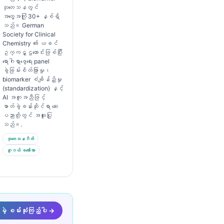
သုတေသနတွင်
အတွေ့အကြုံ 30+ နှစ်ရှိ
သည်။ German
Society for Clinical
Chemistry ၏ ယခင်
ဥက္ကဋ္ဌဟောင်းဖြစ်ပြီး
ရောဂါရှာဖွေရေး panel
ခွဲခြမ်းစိတ်ဖြာမှု၊
biomarker စံချိန်ညှိမှု
(standardization) နှင့်
AI အကူအညီဖြင့်
ဓာတ်ခွဲခန်းဆိုင်ရာ ဆေး
ပညာတို့တွင် အထူးပြု
သည်။.
သုတေသနဂိတ်
ဂူဂယ် စကော်လာ
့ စမ်းသုံးကြည့်ပါ →