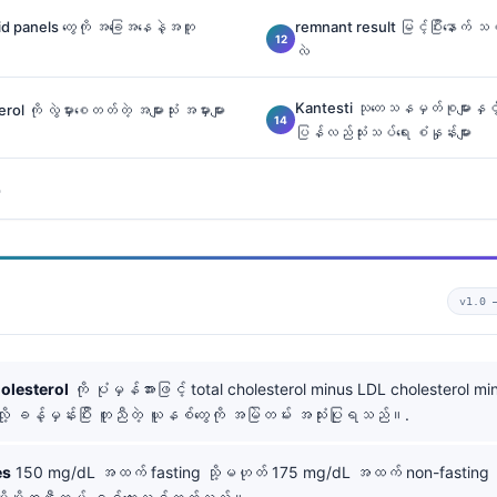
id panels တွေကို အခြေအနေနဲ့အတူ
remnant result မြင့်ပြီးနောက် သ
လဲ
Kantesti သုတေသနမှတ်စုများနှင့်
 ကို လွဲမှားစေတတ်တဲ့ အများသုံး အမှားများ
ပြန်လည်သုံးသပ်ရေး စံနှုန်းများ
း
v1.0
olesterol
ကို ပုံမှန်အားဖြင့် total cholesterol minus LDL cholesterol m
ို့ ခန့်မှန်းပြီး တူညီတဲ့ ယူနစ်တွေကို အမြဲတမ်း အသုံးပြုရသည်။.
es
150 mg/dL အထက် fasting သို့မဟုတ် 175 mg/dL အထက် non-fasting 