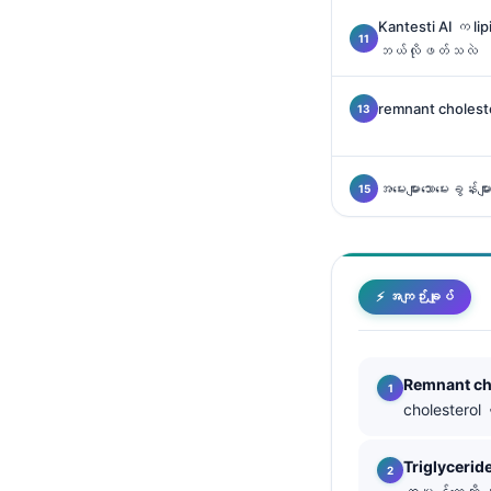
Kantesti AI က lip
తెలుగు
ဘယ်လိုဖတ်သလဲ
मराठी
اردو
remnant cholesterol
বাংলা
Shqip
အမေးများသောမေးခွန်းမျာ
Magyar
Slovenščina
한국어
⚡ အကျဉ်းချုပ်
Polski
Lietuvių kalba
Remnant ch
Русский
cholesterol လ
ქართული
Čeština
Triglycerid