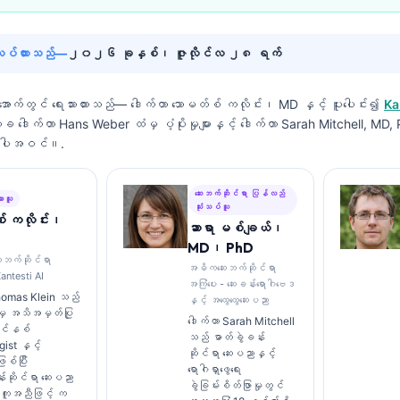
်လုပ်ထားသည်—
၂၀၂၆ ခုနှစ်၊ ဇူလိုင်လ ၂၈ ရက်
းအောက်တွင် ရေးသားထားသည်—
ဒေါက်တာ သောမတ်စ် ကလိုင်း၊ MD
နှင့် ပူးပေါင်း၍
Ka
က္ခ ဒေါက်တာ Hans Weber ထံမှ ပံ့ပိုးမှုများနှင့် ဒေါက်တာ Sarah Mitchell, MD
 အပါအဝင်။.
ဆေးဘက်ဆိုင်ရာ ပြန်လည်
ားသူ
သုံးသပ်သူ
် ကလိုင်း၊
ဆာရာ မစ်ချယ်၊
MD၊ PhD
ေးဘက်ဆိုင်ရာ
အဓိကဆေးဘက်ဆိုင်ရာ
antesti AI
အကြံပေး - ဆေးခန်းရောဂါဗေဒ
Thomas Klein သည်
နှင့် အထွေထွေဆေးပညာ
မှ အသိအမှတ်ပြု
ဒေါက်တာ Sarah Mitchell
လင်နစ်
သည် ဓာတ်ခွဲခန်း
ist နှင့်
ဆိုင်ရာ ဆေးပညာနှင့်
ြစ်ပြီး
ရောဂါရှာဖွေရေး
်းဆိုင်ရာ ဆေးပညာ
ခွဲခြမ်းစိတ်ဖြာမှုတွင်
အကူအညီဖြင့် က