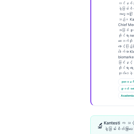
Gàidhlig
လင်နစ်ပို
ခွဲခြမ်းစိ
Euskara
အတွေ့အကြုံ
သည်။ Kan
Македонски јазик
Chief Med
Latviešu valoda
အဖြစ် သူသ
ဆိုင်ရာ n
Galego
ဆေးဘက်ဆိုင
စောင့်ကြည့
অসমীয়া
ဒေါက်တာ K
biomarker
සිංහල
ခြင်းနှင့်
ဆိုင်ရာ ရောဂ
سنڌي
ထုတ်ဝေခဲ
پښتو
သုတေသနဂိ
ဂူဂယ် စကော
Academia
Slovenčina
Hrvatski
Suomi
Kantesti က သင့်
🔬
Қазақ тілі
ခွဲခြမ်းစိတ်ဖြာ