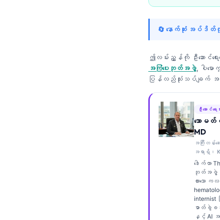
Frysk
Esperanto
🔄 နောက်ဆုံး အပ်ဒိတ
Беларуская мова
ဤလမ်းညွှန်ကို ဦးဆောင်ရေ
Татар теле
အကြံပေးဘုတ်အဖွဲ့
, ပါမော
Кыргызча
ပြန်လည်သုံးသပ်ချက်
ئۇيغۇرچە
Cebuano
ဦးဆောင်ရေးသ
သောမတ်စ
Basa Jawa
MD
ພາສາລາວ
အကြီးတန်းဆ
အရာရှိ၊ K
Монгол
ဒေါက်တာ 
Afrikaans
ဘုတ်အဖွဲ့
ထားသော က
العربية المغربية
hematolog
internist ဖ
Occitan
ဓာတ်ခွဲခန
နှင့် AI 