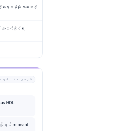
င့်ဆရာဝန်ကို ဘာမေးသင့်
 ဆေးဘက်ဆိုင်ရာ
 —
ဇွန် ၁၆၊ ၂၀၂၆
inus HDL
ဆိုရင် remnant