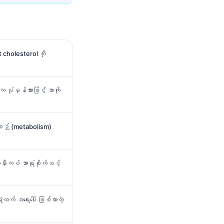
cholesterol ကို
ပုံမှန်အားဖြင့် ဘာကို
စဉ် (metabolism)
နီးကပ် အာရုံစိုက်သင့်
ထက် အရေးပေါ် ဖြစ်လာတဲ့