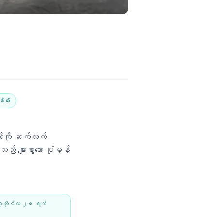
ဒိတ်
ာယ်ကို ဆက်လက်
 များစွာသော ပုံမှန်
ူလိုင်လ ၂၈ ရက်