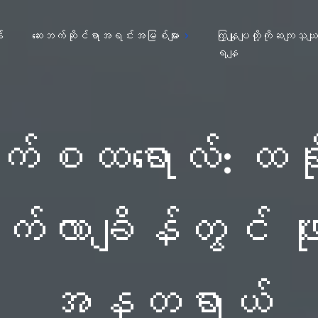
း
ဆေးဘက်ဆိုင်ရာအရင်းအမြစ်များ
ကြှနျုပျတို့ကိုဆကျသှယ
ရနျ
ုလက်စထရောလ်: ထရ
တက်လာချိန်တွင် ဖုံ
အန္တရာယ်