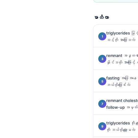
Català
O‘zbekcha
မာတိကာ
Українська
triglycerides မြင
አማርኛ
သင့်ကို ဘာပြောသလဲ
Kiswahili
ភាសាខ្មែរ
remnant အန္တရာယ
နိုင်သလို ဘာကြောင
ไทย
Tagalog
fasting အခြေအနေ န
ဘယ်လိုပြောင်းလဲ
Tiếng Việt
Bahasa Melayu
remnant choleste
മലയാളം
follow-up အမှတ်အ
ಕನ್ನಡ
triglycerides ကို လ
ગુજરાતી
ကို ဘယ်လိုလျှော့မလဲ
தமிழ்