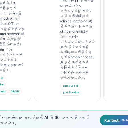
အတွေ့အကြုံ 18 နှစ်ကျော်ရှိ
င်းဆိုင်ရာ
သော ဘုတ်အဖွဲ့မှ
တ်ဖြာမှုတွင်
အသိအမှတ်ပြု ကလင်
 ၁၅ နှစ်ကျော်ရှိ
နစ် ပက်သော်လော်ဂျစ်
testi AI တွင်
(clinical pathologist)
ical Officer
ဖြစ်သည်။ သူမသည်
ည် ပိုင်ဆိုင်မှု
clinical chemistry
eural network ၏
တွင် အထူးပြု
်ရာ တိကျမှုကို
အသိအမှတ်ပြုလက်မှတ်
်ကြီးကြပ်ပေးသည်။
များကို ကိုင်ဆောင်ထားပြီး
lein သည်
လက်တွေ့ဆေးဘက်ဆိုင်ရာ
 အဓိပ္ပာယ်ဖော်
တွင် biomarker panel
 ဓာတ်ခွဲခန်း
များနှင့် ဓာတ်ခွဲခန်း
ါရှာဖွေမှုများအပေါ်
ခွဲခြမ်းစိတ်ဖြာမှုများ
့သည်။.
အကြောင်းကို အများအပြား
ထုတ်ဝေထားသည်။.
တ်
်လာ
သုတေသနဂိတ်
.edu
ORCID
ဂူဂယ် စကော်လာ
 သွေးစစ်ဆေးမှု ရလဒ်များကို AI နဲ့ 60 စက္ကန့်အတွင်း
Kantesti အခမဲ
ပေးပါတယ်။.