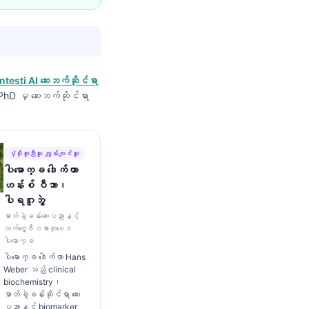
ntesti AI ဆေးဘက်ဆိုင်ရာ
, PhD မှ ဆေးဘက်ဆိုင်ရာ
ပံ့ပိုးကူညီသူ ကျွမ်းကျင်သူ
ပါမောက္ခ ဒေါက်တာ
ဟန်းစ် ဝီဘာ၊
ပါရဂူဘွဲ့
ဓာတ်ခွဲခန်းဆေးပညာနှင့်
လက်တွေ့ဇီဝဓာတုဗေဒ
ပါမောက္ခ
ပါမောက္ခ ဒေါက်တာ Hans
Weber သည် clinical
biochemistry၊
ဓာတ်ခွဲခန်းဆိုင်ရာ ဆေး
ပညာနှင့် biomarker