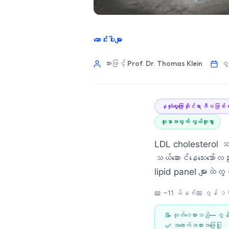
ဆောင်းပါးများ
အားဖြင့် Prof. Dr. Thomas Klein
ဇွ
နှလုံးသွေးကြောဆိုင်ရာ ဇီဝ
လူနာအတွက် လွယ်ကူစွာ
LDL cholesterol သည
သယ်ဆောင်နေသေးသော်လ
lipid panel များထဲ
📖 ~11 မိနစ်
📅
ဇွန်
Norsk bokmål
📝 ထုတ်ဝေထားသည်—
ဇွ
Ślōnskŏ gŏdka
✅ အထောက်အထားအခြေပြု