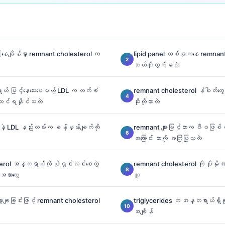
့်နေချိန်မှာ remnant cholesterol က
lipid panel တစ်ခုကနေ remnant 
ဘယ်လိုတွက်မလဲ
် မြင့်နေသေးပေမယ့် LDL က လက်ခံ
remnant cholesterol နံပါတ်တွေက 
့် ထင်ရနိုင်သလဲ
ဆိုလိုတာလဲ
ဲ့ LDL နည်းလမ်းက ခန့်မှန်းချက်ကို
remnant များမြင့်တာက ဇီဝဖြစ်
အကြောင်း ဘာကို အကြံပြုသလဲ
rol အန္တရာယ်ကို ပိုရှင်းလင်းစေတဲ့
remnant cholesterol ကို ပိုမိုအ
သားတွေ
သူ
ျှော့ချခြင်းဖြင့် remnant cholesterol
triglycerides က အန္တရာယ်ရှိရုံ
အချိန်