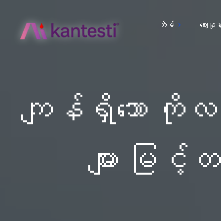
အိမ်
ဈေးနှုန်
ကျန်ရှိသော ကိ
များ မြင့်