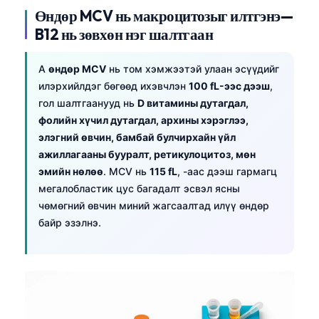
Өндөр MCV нь макроцитозыг илтгэнэ—
B12 нь зөвхөн нэг шалтгаан
A
өндөр MCV
нь том хэмжээтэй улаан эсүүдийг
илэрхийлдэг бөгөөд ихэвчлэн
100 fL-ээс дээш
,
гол шалтгаанууд нь
D витамины дутагдал,
фолийн хүчил дутагдал, архины хэрэглээ,
элэгний өвчин, бамбай булчирхайн үйл
ажиллагааны бууралт, ретикулоцитоз, мөн
эмийн нөлөө
. MCV нь
115 fL
, -аас дээш гармагц
мегалобластик цус багадалт эсвэл ясны
чөмөгний өвчин миний жагсаалтад илүү өндөр
байр эзэлнэ.