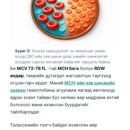
Зураг 2:
Энэхүү харьцуулалт нь микрoцит улаан
эсүүд CBC-ийн хэв шинж дээр хэвийн хэмжээтэй
эсүүдээс хэрхэн ялгаатай байдгийг харуулж байна.
Би
MCV 72-78 fL
-тай
MCH бага
болон
RDW
өндөр
, төмрийн дутагдал жагсаалтын тэргүүнд
огцом гарч ирдэг. Манай
MCH-ийн хэв шинжийн
заавар
гемоглобины агууламж яагаад өвчтөнүүд
ядрах эсвэл тайван бус хөлөөс өөр мэдрэмж ихтэй
болохоос өмнө ихэвчлэн буурдагийг
тайлбарладаг.
Талассемийн тээгч байдал ихэвчлэн өөр