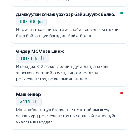
дамжуулан хянаж үзэхээр байршуулж болно.
80-100 фл
Нормоцит хэв шинж; гемоглобин эсвэл гематокрит
бага байвал цус багадалт байж болно.
Өндөр MCV хэв шинж
101-115 fL
Ихэнхдээ B12 эсвэл фолийн дутагдал, архины
хэрэглээ, элэгний өвчин, гипотиреодизм,
ретикулоцитоз, эсвэл эмийн нөлөө.
Маш өндөр
>115 fL
Мегалобласт цус багадалт, чөмөгний эмгэгүүд,
эсвэл хурц ретикулоцитоз нь яаралтай эмнэлзүйн
үнэлгээ шаарддаг.