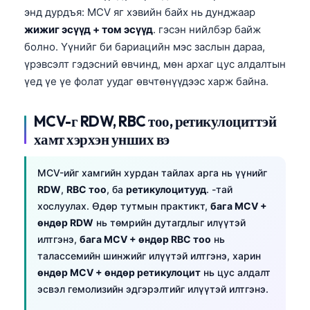
энд дурдъя: MCV яг хэвийн байх нь дунджаар
తెలుగు
жижиг эсүүд + том эсүүд
. гэсэн нийлбэр байж
मराठी
болно. Үүнийг би бариацийн мэс заслын дараа,
үрэвсэлт гэдэсний өвчинд, мөн архаг цус алдалтын
اردو
үед үе үе фолат уудаг өвчтөнүүдээс харж байна.
বাংলা
Shqip
MCV-г RDW, RBC тоо, ретикулоциттэй
Magyar
хамт хэрхэн унших вэ
Slovenščina
MCV-ийг хамгийн хурдан тайлах арга нь үүнийг
한국어
RDW
,
RBC тоо
, ба
ретикулоцитууд
. -тай
Polski
хослуулах. Өдөр тутмын практикт,
бага MCV +
өндөр RDW
нь төмрийн дутагдлыг илүүтэй
Lietuvių kalba
илтгэнэ,
бага MCV + өндөр RBC тоо
нь
Русский
талассемийн шинжийг илүүтэй илтгэнэ, харин
ქართული
өндөр MCV + өндөр ретикулоцит
нь цус алдалт
эсвэл гемолизийн эдгэрэлтийг илүүтэй илтгэнэ.
Čeština