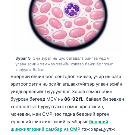
Euskara
Македонски јазик
Latviešu valoda
Galego
অসমীয়া
සිංහල
Зураг 5:
Энэ зураг нь цус багадалт байгаа үед ч
سنڌي
улаан эсийн хэмжээ хэвийн хэвээр байж болохыг
харуулж байна.
پښتو
Бөөрний өвчин бол сонгодог жишээ, учир нь бага
эритропоэтин нь эсийг агшаахгүйгээр улаан эсийн
Slovenčina
үйлдвэрлэлийг бууруулдаг. Хэрэв гемоглобин
буурсан бөгөөд MCV нь
86-92 fL
, байвал би зөвхөн
Hrvatski
хооллолтыг буруутгахын өмнө креатинин,
Suomi
мочевин, мөн CMP-ээс гадна бөөрний өргөн
Қазақ тілі
хүрээний шинжилгээний самбарыг
бөөрний
шинжилгээний самбар vs CMP
гэж харьцуулж
Català