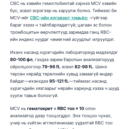
CBC нь хэвийн гемоглобинтай хэрнээ MCV хэвийн
бус, эсвэл эсрэгээр нь харуулж болно. Тиймээс би
MCV-ийг
CBC-ийн ялгаварт томьёо
; -гүйгээр
бараг хэзээ ч тайлбарладаггүй; цагаан эс болон
тромбоцитын өөрчлөлтүүд заримдаа ганц RBC-
ийн индекс нуудаг чөмөгний асуудлыг илрүүлдэг.
Ихэнх насанд хүрэгчдийн лабораториуд мэдээлдэг
80-100 фл
, гэхдээ зарим Европын анализаторууд
ойролцоогоор
79-96 fL
эсвэл
82-98 fL
. Шинэ
төрсөн нярайд төрөлхийн хувьд хамаагүй өндөр
байдаг—ихэнхдээ
95-121 fL
—тиймээс насанд
хүрэгчдийн хязгаарыг нярайн хариунд хэзээ ч шууд
хуулж тавьж болохгүй.
MCV нь
гематокрит ÷ RBC тоо × 10
олон
анализатор дээр тооцогддог. Энэ тооцоо чухал,
учир нь хүйтэн агглютининаас үүдэлтэй RBC тоо