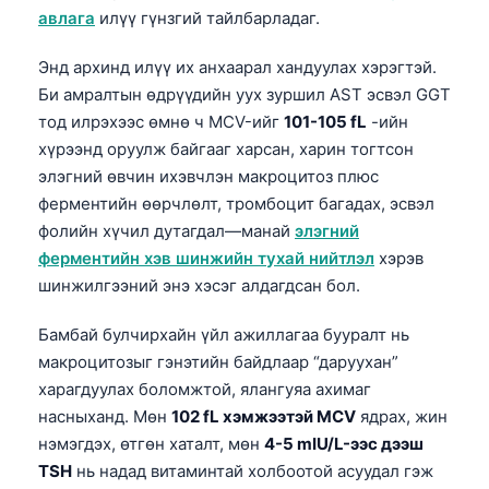
авлага
илүү гүнзгий тайлбарладаг.
Энд архинд илүү их анхаарал хандуулах хэрэгтэй.
Би амралтын өдрүүдийн уух зуршил AST эсвэл GGT
тод илрэхээс өмнө ч MCV-ийг
101-105 fL
-ийн
хүрээнд оруулж байгааг харсан, харин тогтсон
элэгний өвчин ихэвчлэн макроцитоз плюс
ферментийн өөрчлөлт, тромбоцит багадах, эсвэл
фолийн хүчил дутагдал—манай
элэгний
ферментийн хэв шинжийн тухай нийтлэл
хэрэв
шинжилгээний энэ хэсэг алдагдсан бол.
Бамбай булчирхайн үйл ажиллагаа бууралт нь
макроцитозыг гэнэтийн байдлаар “даруухан”
харагдуулах боломжтой, ялангуяа ахимаг
насныханд. Мөн
102 fL хэмжээтэй MCV
ядрах, жин
нэмэгдэх, өтгөн хаталт, мөн
4-5 mIU/L-ээс дээш
TSH
нь надад витаминтай холбоотой асуудал гэж