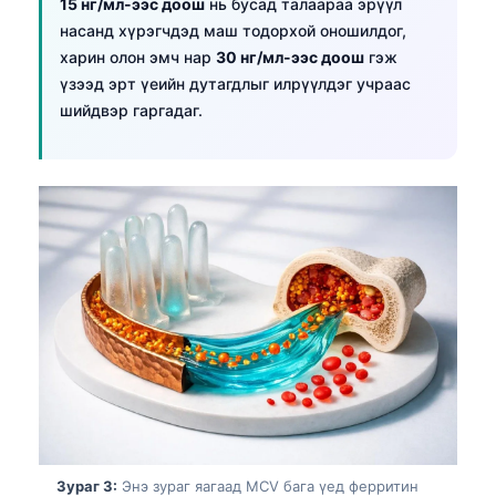
15 нг/мл-ээс доош
нь бусад талаараа эрүүл
насанд хүрэгчдэд маш тодорхой оношилдог,
харин олон эмч нар
30 нг/мл-ээс доош
гэж
үзээд эрт үеийн дутагдлыг илрүүлдэг учраас
шийдвэр гаргадаг.
Зураг 3:
Энэ зураг яагаад MCV бага үед ферритин