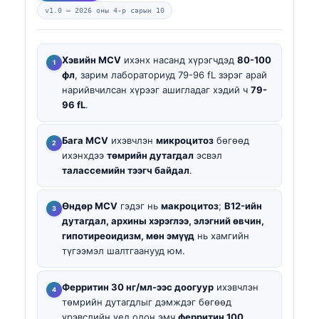
v1.0 —
2026 оны 4-р сарын 10
Хэвийн MCV
ихэнх насанд хүрэгчдэд
80-100
фл
, зарим лабораториуд 79-96 fL зэрэг арай
нарийвчилсан хүрээг ашигладаг хэдий ч
79-
96 fL
.
Бага MCV
ихэвчлэн
микроцитоз
бөгөөд
ихэнхдээ
төмрийн дутагдал
эсвэл
талассемийн тээгч байдал
.
Өндөр MCV
гэдэг нь
макроцитоз
;
B12-ийн
дутагдал, архины хэрэглээ, элэгний өвчин,
гипотиреоидизм, мөн эмүүд
нь хамгийн
түгээмэл шалтгаанууд юм.
Ферритин 30 нг/мл-ээс доогуур
ихэвчлэн
төмрийн дутагдлыг дэмждэг бөгөөд
үрэвслийн үед олон эмч
ферритин 100