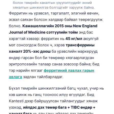
болон төмрийн ханалтын үзүүлэлтүүдийг эхний
хяналтын шинжилгээ болгодгийг харуулж байна.
Ферритин нь үрэвсэл, таргалалт, элэгний өвчин,
эсвэл саяхан болсон халдвар байвал төөрөгдүүлж
болно.
Камашеллагийн 2015 оны New England
Journal of Medicine сэтгүүлийн тойм
энд бас
хэрэгтэй хэвээр: ферритин нь
45 нг/мл
аюулгүй
мэт сонсогдож болох ч, хэрэв
трансферрины
ханалт 20%-ээс доош
ба үрэвслийн маркерууд
өндөр гарсан бол би төмрөөр хязгаарлагдсан
эритропоэзийн талаар санаа зовсоор байна; бид
тэр нарийн ялгааг
ферритиний лавлах гарын
авлага
задлан тайлбарладаг.
Бүхэл төмрийн шинжилгээний багц чухал, учир нь
хэв шинж нь ганц тооноос илүү өгүүлдэг. Бид
Kantesti дээр байршуулсан тайлангуудыг хянаж
үзэхэд,
ийлдэс дэх төмөр бага + TIBC өндөр +
ханалт бага
нь дан ганц ийлдэс дэх төмрийн