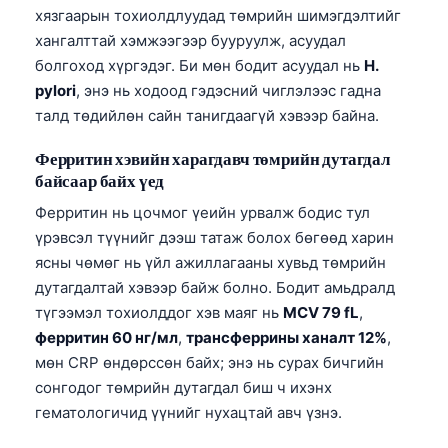
хязгаарын тохиолдлуудад төмрийн шимэгдэлтийг
хангалттай хэмжээгээр бууруулж, асуудал
болгоход хүргэдэг. Би мөн бодит асуудал нь
H.
pylori
, энэ нь ходоод гэдэсний чиглэлээс гадна
талд төдийлөн сайн танигдаагүй хэвээр байна.
Ферритин хэвийн харагдавч төмрийн дутагдал
байсаар байх үед
Ферритин нь цочмог үеийн урвалж бодис тул
үрэвсэл түүнийг дээш татаж болох бөгөөд харин
ясны чөмөг нь үйл ажиллагааны хувьд төмрийн
дутагдалтай хэвээр байж болно. Бодит амьдралд
түгээмэл тохиолддог хэв маяг нь
MCV 79 fL
,
ферритин 60 нг/мл
,
трансферрины ханалт 12%
,
мөн CRP өндөрссөн байх; энэ нь сурах бичгийн
сонгодог төмрийн дутагдал биш ч ихэнх
гематологичид үүнийг нухацтай авч үзнэ.