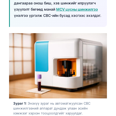
дангаараа онош биш, хэв шинжийг илрүүлэгч
үзүүлэлт бөгөөд манай
MCV цусны шинжилгээ
үнэлгээ үргэлж CBC-ийн бусад хэсгээс эхэлдэг.
Зураг 1:
Энэхүү зураг нь автоматжуулсан CBC
шинжилгээний аппарат дундаж улаан эсийн
хэмжээг хэрхэн тооцоолдгийг харуулдаг.