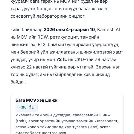
хуурамч бага гарах нь MCV-ийг худал өндөр
харагдуулж болдог; өвчтөнүүд бараг хэзээ ч
сонсдоггүй лабораторийн онцлог.
-ийн байдлаар
2026 оны 4-р сарын 10
, Kantesti AI
нь MCV-ийг RDW, ретикулоцит, төмрийн
шинжилгээ, B12, бамбай булчирхайн үзүүлэлтүүд,
мөн бөөрний үйл ажиллагааны шинжилгээтэй хамт
уншдаг, учир нь мөн
72 fL
нь CKD-тэй 78 настай
хүнээс 22 настай гүйгчид өөр утгатай. Зөвхөн нэг
тоо нь бүдэг; эм нь байрладаг нь хэв шинжид
байдаг.
Бага MCV хэв шинж
<80 fL
Ихэвчлэн төмрийн дутагдал, талассемийн шинж
(trait), архаг үрэвслийн улмаас төмрийн хязгаарлалт,
эсвэл ховор тохиолдолд хар тугалга (lead) эсвэл
сидеробласт шалтгаанууд.