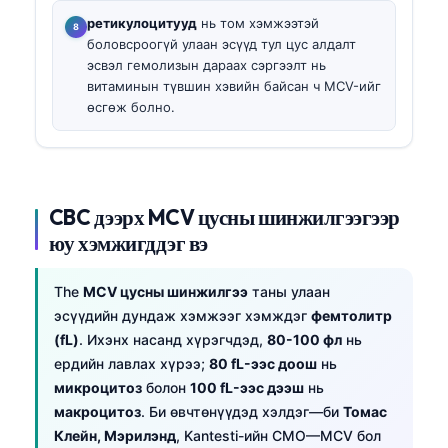
ретикулоцитууд
нь том хэмжээтэй
боловсроогүй улаан эсүүд тул цус алдалт
эсвэл гемолизын дараах сэргээлт нь
витаминын түвшин хэвийн байсан ч MCV-ийг
өсгөж болно.
CBC дээрх MCV цусны шинжилгээгээр
юу хэмжигддэг вэ
The
MCV цусны шинжилгээ
таны улаан
эсүүдийн дундаж хэмжээг хэмждэг
фемтолитр
(fL)
. Ихэнх насанд хүрэгчдэд,
80-100 фл
нь
ердийн лавлах хүрээ;
80 fL-ээс доош
нь
микроцитоз
болон
100 fL-ээс дээш
нь
макроцитоз
. Би өвчтөнүүдэд хэлдэг—би
Томас
Клейн, Мэрилэнд
, Kantesti-ийн CMO—MCV бол