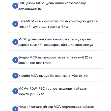
CBC дээрх MCV цусны шинжилгээгээр юу
хэмжигддэг вэ
Бага MCV нь микроцитоз гэсэн үг—гэхдээ үргэлж
төмрийн дутагдал гэсэн үг биш
MCV цусны шинжилгээний бага хариу гарсны
дараах хамгийн зөв дараагийн шинжилгээнүүд
Өндөр MCV нь макроцитозыг илтгэнэ—B12 нь
зөвхөн нэг шалтгаан
Хэвийн MCV нь цус багадалтыг үгүйсгэхгүй
MCV-г RDW, RBC тоо, ретикулоциттэй хамт
хэрхэн унших вэ
Ноцтой өвчингүйгээр MCV өөрчлөгдөх нийтлэг