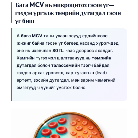
Бага MCV нь микроцитоз гэсэн үг—
гэхдээ үргэлж төмрийн дутагдал гэсэн
үг биш
A
бага MCV
таны улаан эсүүд ердийнхөөс
жижиг байна гэсэн үг бөгөөд насанд хүрэгчдэд
энэ нь ихэвчлэн
80 fL
. -аас доороос эхэлдэг.
Хамгийн түгээмэл шалтгаанууд нь
төмрийн
дутагдал
болон
талассемийн тээгч байдал
,
гэхдээ архаг үрэвсэл, хар тугалгын (lead)
өртөлт, зэсийн дутагдал, мөн зарим чөмөгний
эмгэгүүд ч үүнийг үүсгэж болно.