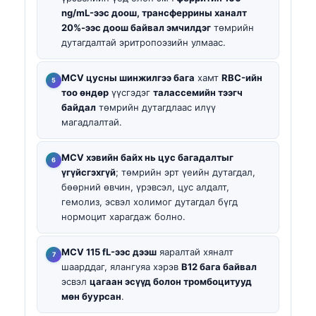
ng/mL-ээс доош, трансферрины ханалт
20%-ээс доош байвал эмчилдэг
төмрийн
дутагдалтай эритропоэзийн улмаас.
MCV цусны шинжилгээ бага
хамт
RBC-ийн
тоо өндөр
үүсгэдэг
талассемийн тээгч
байдал
төмрийн дутагдлаас илүү
магадлалтай.
MCV хэвийн байх нь цус багадалтыг
үгүйсгэхгүй
; төмрийн эрт үеийн дутагдал,
бөөрний өвчин, үрэвсэл, цус алдалт,
гемолиз, эсвэл холимог дутагдал бүгд
нормоцит харагдаж болно.
MCV 115 fL-ээс дээш
яаралтай хяналт
шаарддаг, ялангуяа хэрэв
B12 бага байвал
эсвэл
цагаан эсүүд болон тромбоцитууд
мөн буурсан
.