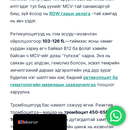
илтгэдэг тул бид үүнийг MCV-тай санамсаргүй
简体中文
биш, зүй ёсоор нь
RDW гарын авлага
-тай хамтад
Română
нь авч үздэг.
Türkçe
Ретикулоцитүүд нь том эсүүд—ихэвчлэн
Ελληνικά
ойролцоогоор
103-126 fL
—тиймээс ясны чөмөг
Português
хурдан хариу өгч байвал B12 ба фолат хэвийн
Español
байсан ч MCV-ийг дээш “түлхэж” чадна. Энэ нь
саяхан цус алдсан, гемолиз болсон, эсвэл төмрийн
Italiano
эмчилгээний дараах эдгэрэлтийн үед дүр зураг
עִבְרִית
будилах нэг шалтгаан юм; бидний
ретикулоцит ба
Français
гематологийн маркерын зааварчилгаа
тооцоог
харуулна.
العربية
Deutsch
Тромбоцитүүд бас нэмэлт сэжүүр өгнө. Реактив
тромбоцитоз—жишээ нь
тромбоцит 450-650 ×
English
10^9/L
—ихэвчлэн төмрийн дутагдалтай хамт
Монгол
тохиолддог бол талассемийн шинж нь ихэвчлэн