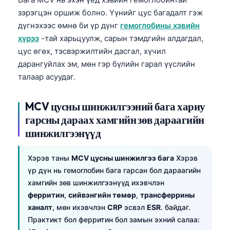
зэрэгцэн оршиж болно. Үүнийг цус багадалт гэж
дүгнэхээс өмнө би үр дүнг
гемоглобины хэвийн
хүрээ
-тай харьцуулж, сарын тэмдгийн алдагдал,
цус өгөх, тэсвэржилтийн дасгал, хүчил
дарангуйлах эм, мөн гэр бүлийн гарал үүслийн
талаар асуудаг.
MCV цусны шинжилгээний бага хариу
гарсны дараах хамгийн зөв дараагийн
шинжилгээнүүд
Хэрэв таны
MCV цусны шинжилгээ бага
Хэрэв
үр дүн нь гемоглобин бага гарсан бол дараагийн
хамгийн зөв шинжилгээнүүд ихэвчлэн
ферритин
,
сийвэнгийн төмөр
,
трансферрины
ханалт
, мөн ихэвчлэн
CRP
эсвэл
ESR
. байдаг.
Практикт бол ферритин бол замын эхний салаа: