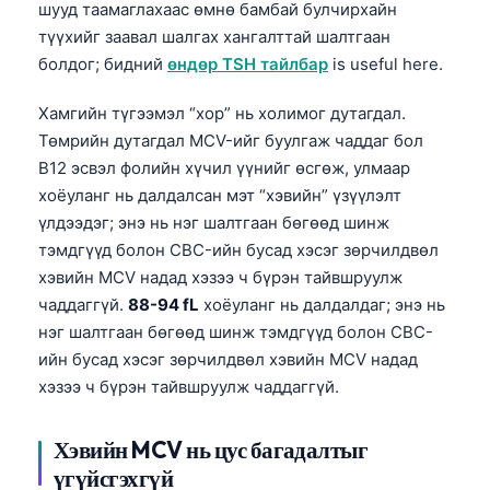
шууд таамаглахаас өмнө бамбай булчирхайн
түүхийг заавал шалгах хангалттай шалтгаан
болдог; бидний
өндөр TSH тайлбар
is useful here.
Хамгийн түгээмэл “хор” нь холимог дутагдал.
Төмрийн дутагдал MCV-ийг буулгаж чаддаг бол
B12 эсвэл фолийн хүчил үүнийг өсгөж, улмаар
хоёуланг нь далдалсан мэт “хэвийн” үзүүлэлт
үлдээдэг; энэ нь нэг шалтгаан бөгөөд шинж
тэмдгүүд болон CBC-ийн бусад хэсэг зөрчилдвөл
хэвийн MCV надад хэзээ ч бүрэн тайвшруулж
чаддаггүй.
88-94 fL
хоёуланг нь далдалдаг; энэ нь
нэг шалтгаан бөгөөд шинж тэмдгүүд болон CBC-
ийн бусад хэсэг зөрчилдвөл хэвийн MCV надад
хэзээ ч бүрэн тайвшруулж чаддаггүй.
Norsk bokmål
Хэвийн MCV нь цус багадалтыг
үгүйсгэхгүй
Ślōnskŏ gŏdka