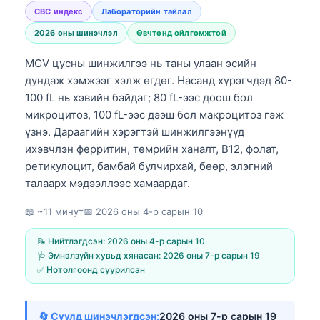
CBC индекс
Лабораторийн тайлал
2026 оны шинэчлэл
Өвчтөнд ойлгомжтой
MCV цусны шинжилгээ нь таны улаан эсийн
дундаж хэмжээг хэлж өгдөг. Насанд хүрэгчдэд 80-
100 fL нь хэвийн байдаг; 80 fL-ээс доош бол
микроцитоз, 100 fL-ээс дээш бол макроцитоз гэж
үзнэ. Дараагийн хэрэгтэй шинжилгээнүүд
ихэвчлэн ферритин, төмрийн ханалт, B12, фолат,
ретикулоцит, бамбай булчирхай, бөөр, элэгний
талаарх мэдээллээс хамаардаг.
📖 ~11 минут
📅
2026 оны 4-р сарын 10
📝 Нийтлэгдсэн:
2026 оны 4-р сарын 10
🩺 Эмнэлзүйн хувьд хянасан:
2026 оны 7-р сарын 19
✅ Нотолгоонд суурилсан
🔄 Сүүлд шинэчлэгдсэн:
2026 оны 7-р сарын 19