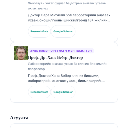
биомаркерын тайлбар болон лабораторийн
Эмнэлзүйн эмгэг судлал ба дотрын анагаах ухааны
оношилгооны чиглэлээр лабораторийн анагаах
ахлах зөвлөх
ухааны сэдвүүд дээр өргөн хүрээнд хэвлүүлсэн.
Доктор Сара Митчелл бол лабораторийн анагаах
ухаан, оношилгооны шинжилгээнд 18+ жилийн
туршлагатай, зөвлөлөөр баталгаажсан клиник
эмгэг судлаач (клиник патологоанатом) юм.
ResearchGate
Google Scholar
Тэрээр клиник химийн чиглэлээр мэргэшлийн
гэрчилгээтэй бөгөөд эмнэлзүйн практикт
биомаркерийн багц болон лабораторийн
шинжилгээний талаар өргөнөөр нийтэлсэн.
ХУВЬ НЭМЭР ОРУУЛАГЧ МЭРГЭЖИЛТЭН
Проф. Др. Ханс Вебер, Доктор
Лабораторийн анагаах ухаан ба клиник биохимийн
профессор
Проф. Доктор Ханс Вебер клиник биохими,
лабораторийн анагаах ухаан, биомаркерийн
судалгаанд 30+ жилийн туршлагатай. Германы
Клиник химийн нийгэмлэгийн (German Society for
ResearchGate
Google Scholar
Clinical Chemistry) Ерөнхийлөгчөөр ажиллаж
байсан тэрээр оношилгооны багцын шинжилгээ,
биомаркерийн стандартчилал, AI-д тулгуурласан
лабораторийн анагаах ухааны чиглэлээр
Агуулга
мэргэшсэн.