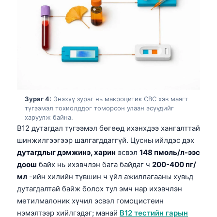
Зураг 4:
Энэхүү зураг нь макроцитик CBC хэв маягт
түгээмэл тохиолддог томорсон улаан эсүүдийг
харуулж байна.
B12 дутагдал түгээмэл бөгөөд ихэнхдээ хангалттай
шинжилгээгээр шалгагддаггүй. Цусны ийлдэс дэх
дутагдлыг дэмжинэ, харин
эсвэл
148 пмоль/л-ээс
доош
байх нь ихэвчлэн бага байдаг ч
200-400 пг/
мл
-ийн хилийн түвшин ч үйл ажиллагааны хувьд
дутагдалтай байж болох тул эмч нар ихэвчлэн
метилмалоник хүчил эсвэл гомоцистеин
нэмэлтээр хийлгэдэг; манай
B12 тестийн гарын