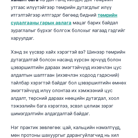
утгаас илүүтэйгээр төмрийн дутагдлыг илүү
итгэлтэйгээр илтгэдэг бөгөөд бидний
төмрийн
судалгааны гарын авлага
мацаг барих байдал
зураглалыг бүрхэг болгож болохыг яагаад гэдгийг
харуулдаг.
Хэнд эх үүсвэр хайх хэрэгтэй вэ? Шинээр төмрийн
дутагдалтай болсон насанд хүрсэн эрчүүд болон
цэвэршилтийн дараах эмэгтэйчүүд ихэвчлэн цус
алдалтын шалтгаан (ихэвчлэн ходоод гэдэсний)
тайлбар хэрэгтэй байдаг бол цэвэршилтийн өмнөх
эмэгтэйчүүд илүү олонтаа их хэмжээний цус
алдалт, төрсний дараах нөөцийн дутагдал, хоол
тэжээлийн бага хэрэглээ, эсвэл целиак зэрэг
шимэгдэлтийн алдагдалтай байдаг.
Нэг практик зөвлөгөө: цай, кальцийн нэмэлтүүд,
мөн протоны шахуургыг дарангуйлагчид нь хил