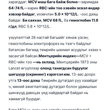
харагддаг:
MCV маш бага байж болно
—заримдаа
64-74 fL
—харин
RBC-ийн тоо хэвийн эсвэл өндөр
хэвээр байдаг
, ихэвчлэн
5.0 × 10^12/L
. -оос дээш
байдаг.
Би саяхан
,
MCV 68 fL
, ба
гемоглобин 11.9
г/дл
; RBC 5.8 × 10^12/L.
үзүүлэлттэй 26 настай багшийг хянаж үзсэн;
гемоглобины электрофорез нь тээгч байдлыг
баталсан бөгөөд төмрийн шахмал асуудлыг хэзээ ч
засахгүй байсан.
Ментцерийн индекс—
MCV ÷
RBC-ийн тоо
—нь эхлээд
. Ментцерийн 1973 оны
Lancet өгүүллээр
олонд танигдсан бүдүүлэг
шигшүүр (скрининг) хэрэгсэл юм.
13-аас доорх
утга
13-оос дээш
Төмрийн дутагдал руу хазайдаг
ч, миний ажиглалтаар дутагдал болон удамшлын
шинжүүд давхцах үед найдвартай байдал нь
хамаагүй буурдаг.
Бага MCV нь эхэн үед хэвийн гемоглобинтай