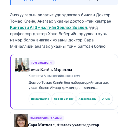
Энэхүү гарын авлагыг удирдлагаар бичсэн
Доктор
Томас Клейн, Анагаах ухааны доктор
-тай хамтран
Кантести AI Эмнэлгийн Зөвлөх Зөвлөл
, үүнд
профессор доктор Ханс Веберийн оруулсан хувь
нэмэр болон анагаах ухааны доктор Сара
Митчеллийн анагаах ухааны тойм багтсан болно.
ГОЛ ЗОХИОГЧ
Томас Клейн, Мэрилэнд
Кантести AI эмнэлгийн ахлах эмч
Доктор Томас Кляйн бол лабораторийн анагаах
ухаан болон AI-аар дэмжигдсэн клиник
шинжилгээнд 15 гаруй жилийн туршлагатай,
зөвшөөрөгдсөн (board-certified) клиник
ResearchGate
Google Scholar
Academia.edu
ORCID
гематологич, дотрын эмч юм. Kantesti AI
компанийн Анагаах ухааны ерөнхий захирлын
хувьд тэрээр өмчийн мэдрэлийн сүлжээний
эмнэлзүйн үнэн зөв байдлын талаар эмнэлзүйн
ЭМНЭЛГИЙН ТОЙМЧ
хяналтыг хэрэгжүүлдэг. Доктор Кляйн нь
Сара Митчелл, Анагаах ухааны доктор