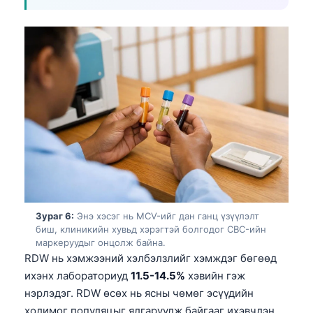
日本語
Eesti
Azərbaycan dili
Bosanski
Svenska
Српски језик
Íslenska
Հայերեն
Bahasa Indonesia
हिन्दी
Зураг 6:
Энэ хэсэг нь MCV-ийг дан ганц үзүүлэлт
биш, клиникийн хувьд хэрэгтэй болгодог CBC-ийн
Nederlands
маркеруудыг онцолж байна.
RDW нь хэмжээний хэлбэлзлийг хэмждэг бөгөөд
Dansk
ихэнх лабораториуд
11.5-14.5%
хэвийн гэж
Български
нэрлэдэг. RDW өсөх нь ясны чөмөг эсүүдийн
فارسی
холимог популяцыг ялгаруулж байгааг ихэвчлэн