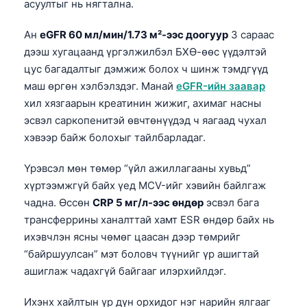
асуултыг нь нягтална.
O‘zbekcha
Українська
Ан
eGFR 60 мл/мин/1.73 м²-ээс доогуур
3 сараас
дээш хугацаанд үргэлжилбэл БХӨ-өөс үүдэлтэй
አማርኛ
цус багадалтыг дэмжиж болох ч шинж тэмдгүүд
Kiswahili
маш өргөн хэлбэлздэг. Манай
eGFR-ийн заавар
ភាសាខ្មែរ
хил хязгаарын креатинин жижиг, ахимаг насны
эсвэл саркопенитэй өвчтөнүүдэд ч яагаад чухал
ဗမာစာ
хэвээр байж болохыг тайлбарладаг.
ไทย
Үрэвсэл мөн төмөр “үйл ажиллагааны хувьд”
Tagalog
хүртээмжгүй байх үед MCV-ийг хэвийн байлгаж
Tiếng Việt
чадна. Өссөн
CRP 5 мг/л-ээс өндөр
эсвэл бага
Bahasa Melayu
трансферрины ханалттай хамт ESR өндөр байх нь
ихэвчлэн ясны чөмөг цаасан дээр төмрийг
മലയാളം
“байршуулсан” мэт боловч түүнийг үр ашигтай
ಕನ್ನಡ
ашиглаж чадахгүй байгааг илэрхийлдэг.
ગુજરાતી
Ихэнх хайлтын үр дүн орхидог нэг нарийн ялгааг
தமிழ்