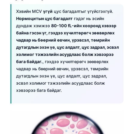
Frysk
Хэвийн MCV
үгүй
цус багадалтыг үгүйсгэхгүй.
Esperanto
Нормоцитын цус багадалт
гэдэг нь эсийн
дундаж хэмжээ
80-100 fL-ийн хооронд хэвээр
Беларуская мова
байна гэсэн үг, гэхдээ хүчилтөрөгч зөөвөрлөх
Татар теле
чадвар нь бөөрний өвчин, үрэвсэл, төмрийн
Кыргызча
дутагдлын эхэн үе, цус алдалт, цус задрал, эсвэл
холимог тэжээлийн асуудлаас болж хэвээрээ
ئۇيغۇرچە
бага байдаг.
, гэхдээ хүчилтөрөгч зөөвөрлөх
Cebuano
чадвар нь бөөрний өвчин, үрэвсэл, төмрийн
Basa Jawa
дутагдлын эхэн үе, цус алдалт, цус задрал,
эсвэл холимог тэжээлийн асуудлаас болж
ພາສາລາວ
хэвээрээ бага байдаг.
Afrikaans
العربية المغربية
Occitan
Gàidhlig