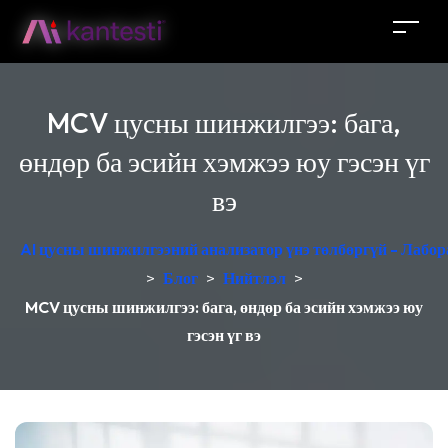
MCV цусны шинжилгээ: бага,
өндөр ба эсийн хэмжээ юу гэсэн үг
вэ
AI цусны шинжилгээний анализатор үнэ төлбөргүй - Лабор
>
Блог
>
Нийтлэл
>
MCV цусны шинжилгээ: бага, өндөр ба эсийн хэмжээ юу
гэсэн үг вэ