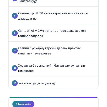
шалтгаанууд
Хэвийн бус MCV хэзээ яаралтай эмчийн үзлэг
шаарддаг вэ
Kantesti AI MCV-г ганц тооноос цааш хэрхэн
тайлбарладаг вэ
Хэвийн бус хариу гарсны дараах практик
хяналтын төлөвлөгөө
Судалгаа ба эмнэлзүйн баталгаажуулалтын
тэмдэглэл
Байнга асуудаг асуултууд
⚡ Товч тойм