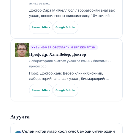
оношилгооны чиглэлээр лабораторийн анагаах
ахлах зөвлөх
ухааны сэдвүүд дээр өргөн хүрээнд хэвлүүлсэн.
Доктор Сара Митчелл бол лабораторийн анагаах
ухаан, оношилгооны шинжилгээнд 18+ жилийн
туршлагатай, зөвлөлөөр баталгаажсан клиник
эмгэг судлаач (клиник патологоанатом) юм.
ResearchGate
Google Scholar
Тэрээр клиник химийн чиглэлээр мэргэшлийн
гэрчилгээтэй бөгөөд эмнэлзүйн практикт
биомаркерийн багц болон лабораторийн
шинжилгээний талаар өргөнөөр нийтэлсэн.
ХУВЬ НЭМЭР ОРУУЛАГЧ МЭРГЭЖИЛТЭН
Проф. Др. Ханс Вебер, Доктор
Лабораторийн анагаах ухаан ба клиник биохимийн
профессор
Проф. Доктор Ханс Вебер клиник биохими,
лабораторийн анагаах ухаан, биомаркерийн
судалгаанд 30+ жилийн туршлагатай. Германы
Клиник химийн нийгэмлэгийн (German Society for
ResearchGate
Google Scholar
Clinical Chemistry) Ерөнхийлөгчөөр ажиллаж
байсан тэрээр оношилгооны багцын шинжилгээ,
биомаркерийн стандартчилал, AI-д тулгуурласан
лабораторийн анагаах ухааны чиглэлээр
Агуулга
мэргэшсэн.
Селен ихтэй ямар хоол хүнс бамбай булчирхайн