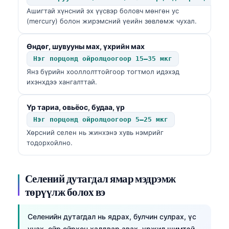
Ашигтай хүнсний эх үүсвэр боловч мөнгөн ус
(mercury) болон жирэмсний үеийн зөвлөмж чухал.
Өндөг, шувууны мах, үхрийн мах
Нэг порцонд ойролцоогоор 15–35 мкг
Янз бүрийн хооллолттойгоор тогтмол идэхэд
ихэнхдээ хангалттай.
Үр тариа, овьёос, будаа, үр
Нэг порцонд ойролцоогоор 5–25 мкг
Хөрсний селен нь жинхэнэ хувь нэмрийг
тодорхойлно.
Селений дутагдал ямар мэдрэмж
төрүүлж болох вэ
Селенийн дутагдал нь ядрах, булчин сулрах, үс
унах, ойр ойрхон халдвар авах, үржил шимтэй