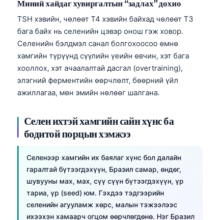
Миний хайдаг хувиргалтын “задлах” дохио
TSH хэвийн, чөлөөт T4 хэвийн байхад чөлөөт T3
бага байх нь селенийн цэвэр онош гэж ховор.
Селенийн бэлдмэл санал болгохоосоо өмнө
хамгийн түрүүнд сүүлийн үеийн өвчин, хэт бага
хооллох, хэт ачаалалтай дасгал (overtraining),
элэгний ферментийн өөрчлөлт, бөөрний үйл
ажиллагаа, мөн эмийн нөлөөг шалгана.
Селен ихтэй хамгийн сайн хүнс ба
бодитой порцын хэмжээ
Селенээр хамгийн их баялаг хүнс бол далайн
гаралтай бүтээгдэхүүн, Бразил самар, өндөг,
шувууны мах, мах, сүү сүүн бүтээгдэхүүн, үр
тариа, үр (seed) юм. Гэхдээ тэдгээрийн
селенийн агууламж хөрс, малын тэжээлээс
ихээхэн хамаарч огцом өөрчлөгдөнө. Нэг Бразил