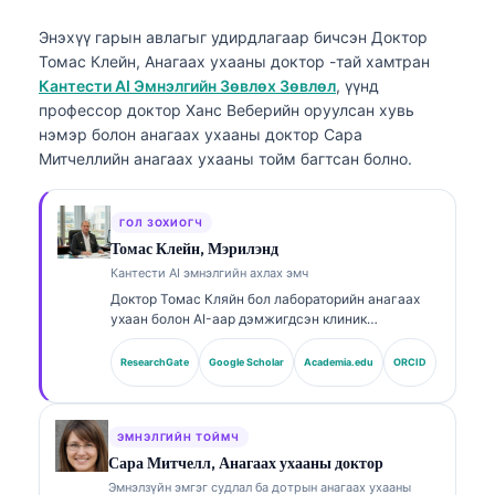
Энэхүү гарын авлагыг удирдлагаар бичсэн
Доктор
Томас Клейн, Анагаах ухааны доктор
-тай хамтран
Кантести AI Эмнэлгийн Зөвлөх Зөвлөл
, үүнд
профессор доктор Ханс Веберийн оруулсан хувь
нэмэр болон анагаах ухааны доктор Сара
Митчеллийн анагаах ухааны тойм багтсан болно.
ГОЛ ЗОХИОГЧ
Томас Клейн, Мэрилэнд
Кантести AI эмнэлгийн ахлах эмч
Доктор Томас Кляйн бол лабораторийн анагаах
ухаан болон AI-аар дэмжигдсэн клиник
шинжилгээнд 15 гаруй жилийн туршлагатай,
зөвшөөрөгдсөн (board-certified) клиник
ResearchGate
Google Scholar
Academia.edu
ORCID
гематологич, дотрын эмч юм. Kantesti AI
компанийн Анагаах ухааны ерөнхий захирлын
хувьд тэрээр өмчийн мэдрэлийн сүлжээний
эмнэлзүйн үнэн зөв байдлын талаар эмнэлзүйн
ЭМНЭЛГИЙН ТОЙМЧ
хяналтыг хэрэгжүүлдэг. Доктор Кляйн нь
Сара Митчелл, Анагаах ухааны доктор
биомаркерын тайлбар болон лабораторийн
Эмнэлзүйн эмгэг судлал ба дотрын анагаах ухааны