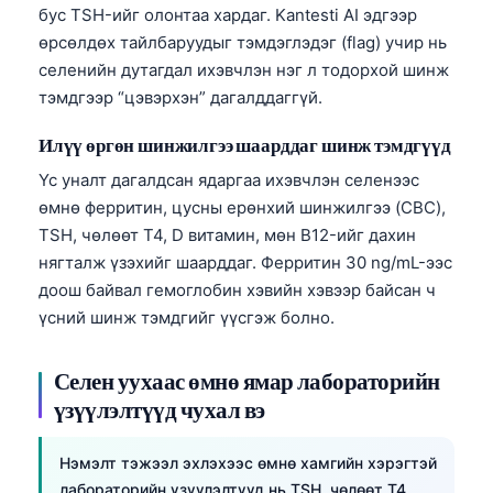
бус TSH-ийг олонтаа хардаг. Kantesti AI эдгээр
Frysk
өрсөлдөх тайлбаруудыг тэмдэглэдэг (flag) учир нь
Esperanto
селенийн дутагдал ихэвчлэн нэг л тодорхой шинж
Беларуская мова
тэмдгээр “цэвэрхэн” дагалддаггүй.
Татар теле
Илүү өргөн шинжилгээ шаарддаг шинж тэмдгүүд
Кыргызча
Үс уналт дагалдсан ядаргаа ихэвчлэн селенээс
ئۇيغۇرچە
өмнө ферритин, цусны ерөнхий шинжилгээ (CBC),
TSH, чөлөөт T4, D витамин, мөн B12-ийг дахин
Cebuano
нягталж үзэхийг шаарддаг. Ферритин 30 ng/mL-ээс
Basa Jawa
доош байвал гемоглобин хэвийн хэвээр байсан ч
ພາສາລາວ
үсний шинж тэмдгийг үүсгэж болно.
Afrikaans
Селен уухаас өмнө ямар лабораторийн
العربية المغربية
үзүүлэлтүүд чухал вэ
Occitan
Gàidhlig
Нэмэлт тэжээл эхлэхээс өмнө хамгийн хэрэгтэй
лабораторийн үзүүлэлтүүд нь TSH, чөлөөт T4,