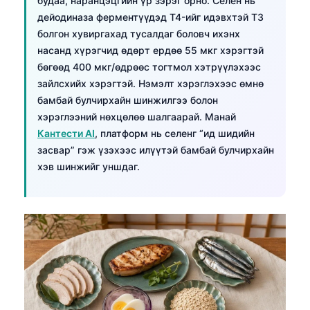
будаа, наранцэцгийн үр зэрэг орно. Селен нь
дейодиназа ферментүүдэд T4-ийг идэвхтэй T3
болгон хувиргахад тусалдаг боловч ихэнх
насанд хүрэгчид өдөрт ердөө 55 мкг хэрэгтэй
бөгөөд 400 мкг/өдрөөс тогтмол хэтрүүлэхээс
зайлсхийх хэрэгтэй. Нэмэлт хэрэглэхээс өмнө
бамбай булчирхайн шинжилгээ болон
хэрэглээний нөхцөлөө шалгаарай. Манай
Кантести AI
, платформ нь селенг “ид шидийн
засвар” гэж үзэхээс илүүтэй бамбай булчирхайн
хэв шинжийг уншдаг.