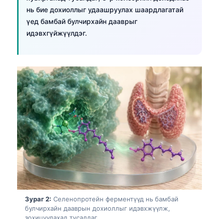
нь бие дохиоллыг удаашруулах шаардлагатай
үед бамбай булчирхайн дааврыг
идэвхгүйжүүлдэг.
Зураг 2:
Селенопротейн ферментүүд нь бамбай
булчирхайн дааврын дохиоллыг идэвхжүүлж,
зохицуулахад тусалдаг.