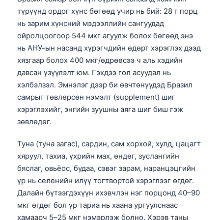
түрүүнд ордог хүнс бөгөөд учир нь бий: 28 г порц
нь зарим хүнсний мэдээллийн сангуудад
ойролцоогоор 544 мкг агуулж болох бөгөөд энэ
нь АНУ-ын насанд хүрэгчдийн өдөрт хэрэглэх дээд
хязгаар болох 400 мкг/өдрөөсээ ч аль хэдийн
давсан үзүүлэлт юм. Гэхдээ гол асуудал нь
хэлбэлзэл. Эмнэлэг дээр би өвчтөнүүдэд Бразил
самрыг төвлөрсөн нэмэлт (supplement) шиг
хэрэглэхийг, энгийн зуушны аяга шиг биш гэж
зөвлөдөг.
Туна (туна загас), сардин, сам хорхой, хулд, цацагт
хяруул, тахиа, үхрийн мах, өндөг, зуслангийн
бяслаг, овьёос, будаа, сэвэг зарам, наранцэцгийн
үр нь селенийн илүү тогтвортой хэрэглээг өгдөг.
Далайн бүтээгдэхүүн ихэвчлэн нэг порцонд 40–90
мкг өгдөг бол үр тариа нь хаана ургуулснаас
хамаарч 5–25 мкг нэмэрлэж болно. Хэрэв таны