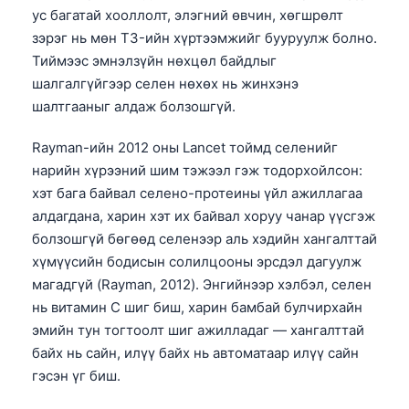
ус багатай хооллолт, элэгний өвчин, хөгшрөлт
зэрэг нь мөн T3-ийн хүртээмжийг бууруулж болно.
Тиймээс эмнэлзүйн нөхцөл байдлыг
шалгалгүйгээр селен нөхөх нь жинхэнэ
шалтгааныг алдаж болзошгүй.
Rayman-ийн 2012 оны Lancet тоймд селенийг
нарийн хүрээний шим тэжээл гэж тодорхойлсон:
хэт бага байвал селено-протеины үйл ажиллагаа
алдагдана, харин хэт их байвал хоруу чанар үүсгэж
болзошгүй бөгөөд селенээр аль хэдийн хангалттай
хүмүүсийн бодисын солилцооны эрсдэл дагуулж
магадгүй (Rayman, 2012). Энгийнээр хэлбэл, селен
нь витамин C шиг биш, харин бамбай булчирхайн
эмийн тун тогтоолт шиг ажилладаг — хангалттай
байх нь сайн, илүү байх нь автоматаар илүү сайн
гэсэн үг биш.