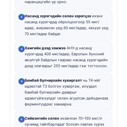
наранцэцгийн үр орно.
Насанд хүрэгчдийн селен хэрэгцээ
ихэнх
насанд хүрэгчдэд ойролцоогоор 55 мкг/
өдөр, жирэмсэн үед 60 мкг/өдөр, хөхүүл үед
70 мкг/өдөр байдаг.
Хамгийн дээд хэмжээ
АНУ-д насанд
хүрэгчдэд 400 мкг/өдөр; Европын Хүнсний
аюулгүй байдлын газраас насанд хүрэгчдийн
дээд хязгаарыг 255 мкг/өдөр гэж тогтоосон.
Бамбай булчирхайн хувиргалт
нь T4-ийг
идэвхтэй T3 болгон хувиргаж, илүүдэл
бамбай булчирхайн дааврыг
идэвхгүйжүүлдэг селен агуулсан дейодиназа
ферментүүдээс хамаарна.
Сийвэнгийн селен
ихэвчлэн 70–150 мкг/л
орчимд тайлбарладаг боловч лавлах хүрээ