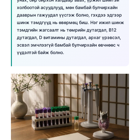
холбоотой асуудлууд, мөн бамбай булчирхайн
дааврын гажуудал үүсгэж болно, гэхдээ эдгээр
шинж тэмдгүүд нь өвөрмөц биш. Нэг ижил шинж
тэмдгийн жагсаалт нь төмрийн дутагдал, B12
дутагдал, D витамины дутагдал, архаг үрэвсэл,
эсвэл эмчлээгүй бамбай булчирхайн өвчнөөс ч
үүдэлтэй байж болно.