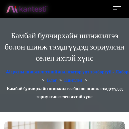
Бамбай булчирхайн шинжилгээ
болон шинж тэмдгүүдэд зориулсан
селен ихтэй хүнс
AI цусны шинжилгээний анализатор үнэ төлбөргүй - Лабор
>
Блог
>
Нийтлэл
>
Бамбай булчирхайн шинжилгээ болон шинж тэмдгүүдэд
зориулсан селен ихтэй хүнс