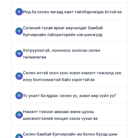
Иод ба селен яагаад хамт тайлбарлагдах ёстой вэ
Селений тухай яриаг өөрчилдөг бамбай
булчирхайн лабораторийн хэв шинжүүд
Хэтрүүлэхгүй, хоолноос эхэлсэн селен
төлөвлөгөө
Селен ихтэй хоол хүнс эсвэл нэмэлт тэжээлд хэн
илүү болгоомжтой байх хэрэгтэй вэ
Үс уналт ба ядрах: селен үү, эсвэл өөр зүйл үү?
Нэмэлт тэжээл авахаас өмнө цусны
шинжилгээний нөхцөл хэзээ чухал вэ
Селен бамбай булчирхайн эм болон бусад шим