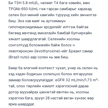
Би TSH 5.8 mIU/L, чөлөөт T4 бага-хэвийн, мөн
తెలుగు
TPOAb 650 IU/mL гэж гарсан самбарыг харахад
селен бол миний хамгийн түрүүнд хийх эмчилгээ
मराठी
биш. Энэ хэв маяг нь аутоиммун
اردو
гипотиреоидизмын эрсдэлийг илтгэж байгаа
বাংলা
бөгөөд өвчтөнд эмнэлзүйн бамбай булчирхайн
хяналт шаардлагатай. Селенийн хоолны
Shqip
сонголтууд боломжийн байж болох ч
Magyar
левотироксин (levothyroxine)-ийг Бразил самар
Slovenščina
(Brazil nuts)-аар солих нь зөв биш.
한국어
Бөөр ба элэгний контекст чухал, учир нь селен нь
Polski
хэд хэдэн бодисын солилцоо болон ялгаруулах
Lietuvių kalba
замаар боловсруулагддаг. eGFR 32 mL/min/1.73 m²-
тай, олон төрлийн нэмэлт хэрэглэсний дараа
Русский
дотор муухайрах шинжтэй өвчтөн нь, хоолны
ქართული
хэрэглээ бага, эрүүл 28 настай веган хүнээс өөр
Čeština
яриа шаарддаг.