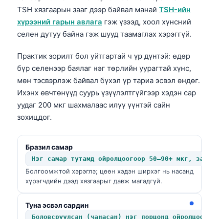
TSH хязгаарын зааг дээр байвал манай
TSH-ийн
хүрээний гарын авлага
гэж үзээд, хоол хүнсний
селен дутуу байна гэж шууд таамаглах хэрэггүй.
Практик зорилт бол уйтгартай ч үр дүнтэй: өдөр
бүр селенээр баялаг нэг төрлийн уурагтай хүнс,
мөн тэсвэрлэж байвал бүхэл үр тариа эсвэл өндөг.
Ихэнх өвчтөнүүд суурь үзүүлэлтгүйгээр хэдэн сар
уудаг 200 мкг шахмалаас илүү үүнтэй сайн
зохицдог.
Бразил самар
Нэг самар тутамд ойролцоогоор 50–90+ мкг, зарим
Болгоомжтой хэрэглэ; цөөн хэдэн ширхэг нь насанд
хүрэгчдийн дээд хязгаарыг давж магадгүй.
Туна эсвэл сардин
Боловсруулсан (чанасан) нэг порцонд ойролцоогоо