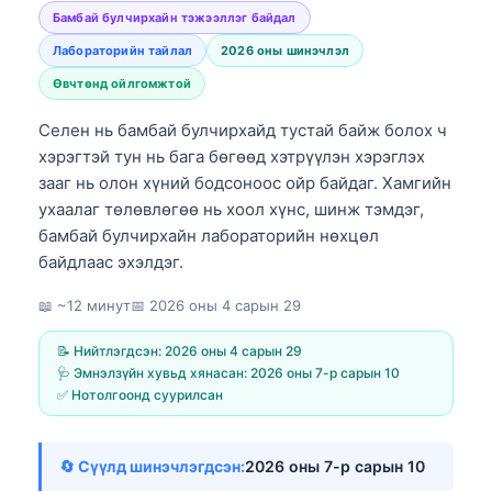
Бамбай булчирхайн тэжээллэг байдал
Лабораторийн тайлал
2026 оны шинэчлэл
Өвчтөнд ойлгомжтой
Селен нь бамбай булчирхайд тустай байж болох ч
хэрэгтэй тун нь бага бөгөөд хэтрүүлэн хэрэглэх
зааг нь олон хүний бодсоноос ойр байдаг. Хамгийн
ухаалаг төлөвлөгөө нь хоол хүнс, шинж тэмдэг,
бамбай булчирхайн лабораторийн нөхцөл
байдлаас эхэлдэг.
📖 ~12 минут
📅
2026 оны 4 сарын 29
📝 Нийтлэгдсэн:
2026 оны 4 сарын 29
🩺 Эмнэлзүйн хувьд хянасан:
2026 оны 7-р сарын 10
✅ Нотолгоонд суурилсан
🔄 Сүүлд шинэчлэгдсэн:
2026 оны 7-р сарын 10