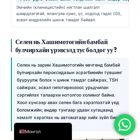
Эмчийн (клиницистийн) нягтлан шалгалт
简体中文
шаардлагатай, ялангуяа хумс, үс, ходоод гэдэс (GI),
Română
эсвэл мэдрэлийн шинж тэмдэг байвал.
Türkçe
Ελληνικά
Селен нь Хашимотогийн бамбай
булчирхайн үрэвсэлд тус болдог уу?
Português
Español
Селен нь зарим Хашимотогийн өвчтөнд бамбай
Italiano
булчирхайн пероксидазын эсрэгбиеийн түвшинг
עִבְרִית
бууруулж болох ч шинж тэмдэг сайжрах, TSH
сайжрах, эсвэл гипотиреозоос урьдчилан
Français
сэргийлэх талаархи нотолгоо холимог байна.
العربية
Хоол хүнсээр авах селен бага хэрэглээтэй үед
боломжийн; өндөр тунгаар удаан хугацаанд
Deutsch
нэмэлт хэрэглэх нь автоматаар хийх зүйл биш.
English
Монгол