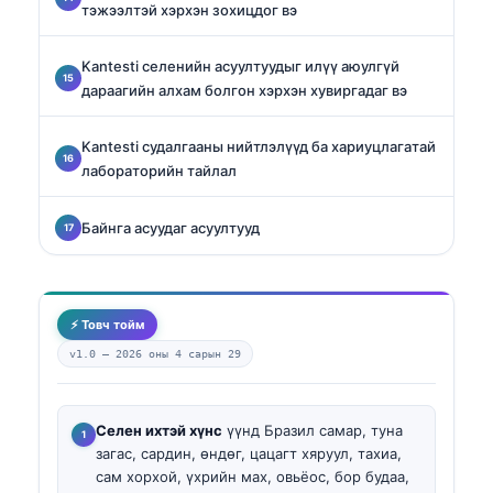
тэжээлтэй хэрхэн зохицдог вэ
Kantesti селенийн асуултуудыг илүү аюулгүй
дараагийн алхам болгон хэрхэн хувиргадаг вэ
Kantesti судалгааны нийтлэлүүд ба хариуцлагатай
лабораторийн тайлал
Байнга асуудаг асуултууд
⚡ Товч тойм
v1.0 —
2026 оны 4 сарын 29
Селен ихтэй хүнс
үүнд Бразил самар, туна
загас, сардин, өндөг, цацагт хяруул, тахиа,
сам хорхой, үхрийн мах, овьёос, бор будаа,