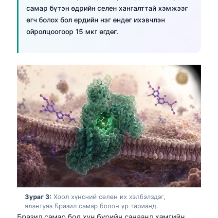
самар бүтэн өдрийн селен хангалттай хэмжээг
өгч болох бол ердийн нэг өндөг ихэвчлэн
ойролцоогоор 15 мкг өгдөг.
Зураг 3:
Хоол хүнсний селен их хэлбэлздэг,
ялангуяа Бразил самар болон үр тарианд.
Бразил самар бол хүн бүрийн санаанд хамгийн