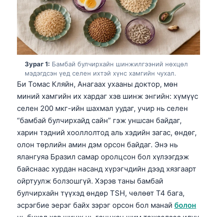
Зураг 1:
Бамбай булчирхайн шинжилгээний нөхцөл
мэдэгдсэн үед селен ихтэй хүнс хамгийн чухал.
Би Томас Кляйн, Анагаах ухааны доктор, мөн
миний хамгийн их хардаг хэв шинж энгийн: хүмүүс
селен 200 мкг-ийн шахмал уудаг, учир нь селен
“бамбай булчирхайд сайн” гэж уншсан байдаг,
харин тэдний хооллолтод аль хэдийн загас, өндөг,
олон төрлийн амин дэм орсон байдаг. Энэ нь
ялангуяа Бразил самар оролцсон бол хүлээгдэж
байснаас хурдан насанд хүрэгчдийн дээд хязгаарт
ойртуулж болзошгүй. Хэрэв таны бамбай
булчирхайн түүхэд өндөр TSH, чөлөөт T4 бага,
эсрэгбие эерэг байх зэрэг орсон бол манай
болон