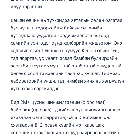
илүү хэрэгтэй.
Кешан өвчин нь түүхэндээ Хятадын селен багатай
бүс нутагт тодорхойлж байсан селенийн
дутагдлаас үүдэлтэй кардиомиопати бөгөөд
хамгийн сонгодог хүнд хэлбэрийн жишээ юм. Энэ
сэдвийг хайж буй ихэнх хүмүүс Кешан өвчингүй;
тэд ядаргаа, үс уналт, эсвэл бамбай булчирхайн
эсрэгбие (аутоиммун) -тэй холбоотой асуудалтай
бөгөөд хоол тэжээлийн тайлбар хүсдэг. Тиймээс
лабораторийн уншилтыг нямбай хийх нь хэтрүүлэн
дүгнэхээс сэргийлдэг.
Бид 2M+ цусны шинжилгээний (blood test)
байршил (uploads) -д хийсэн дүн шинжилгээндээ
ихэвчлэн бага ферритин, бага D витамин, хил
Norsk bokmål
хязгаарын B12, эсвэл хэвийн мэт харагдах
Ślōnskŏ gŏdka
селенийн хэрэглээний хажууд байрласан хэвийн