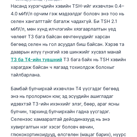
Насанд хүрэгчдийн хэвийн TSH-ийг ихэвчлэн 0.4–
4.0 мИУ/л орчим гэж мэдээлдэг боловч энэ тоо нь
селен хангалттайг баталж чадахгүй. Би TSH 2.1
мИУ/л, мөн хүнд илчлэгийн хязгаарлалтын үед
чөлөөт T3 бага байсан өвчтөнүүдийг харсан
бөгөөд селен нь гол асуудал биш байсан. Хэрэв та
дааврын илүү гүнзгий хэв шинжийг хүсвэл манай
T3 ба T4-ийн түвшний
T3 бага байх нь TSH хэвийн
харагдаж байсан ч яагаад тохиолдож болохыг
тайлбарлана.
Бамбай булчирхай ихэвчлэн T4 үүсгэдэг бөгөөд
энэ нь пролормон юм; эд эсүүдийн ашигладаг
идэвхтэй T3-ийн ихэнхийг элэг, бөөр, араг ясны
булчин, тархинд булчирхайн гадна үүсгэдэг.
Селенээс хамааралтай дейодиназууд нь энэ
хувиргалтын нэг хэсэг боловч өвчин,
глюкокортикоидууд, өлсгөлөн (мацаг барих), нүүрс