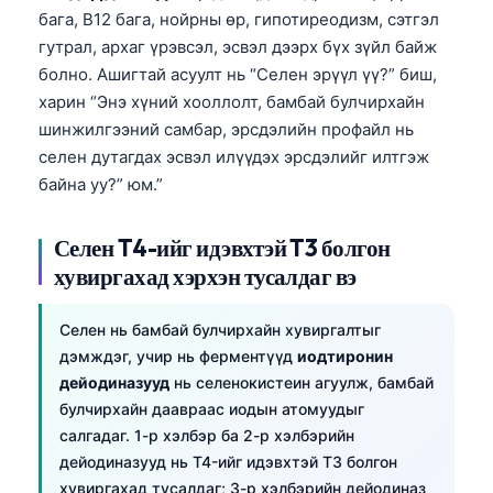
бага, B12 бага, нойрны өр, гипотиреодизм, сэтгэл
гутрал, архаг үрэвсэл, эсвэл дээрх бүх зүйл байж
болно. Ашигтай асуулт нь “Селен эрүүл үү?” биш,
харин “Энэ хүний хооллолт, бамбай булчирхайн
шинжилгээний самбар, эрсдэлийн профайл нь
селен дутагдах эсвэл илүүдэх эрсдэлийг илтгэж
байна уу?” юм.”
Селен T4-ийг идэвхтэй T3 болгон
хувиргахад хэрхэн тусалдаг вэ
Селен нь бамбай булчирхайн хувиргалтыг
дэмждэг, учир нь ферментүүд
иодтиронин
дейодиназууд
нь селенокистеин агуулж, бамбай
булчирхайн даавраас иодын атомуудыг
салгадаг. 1-р хэлбэр ба 2-р хэлбэрийн
дейодиназууд нь T4-ийг идэвхтэй T3 болгон
хувиргахад тусалдаг; 3-р хэлбэрийн дейодиназ