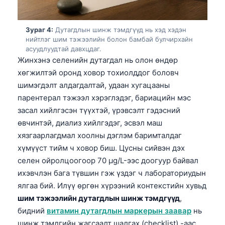
Зураг 4:
Дутагдлын шинж тэмдгүүд нь хэд хэдэн
нийтлэг шим тэжээлийн болон бамбай булчирхайн
асуудлуудтай давхцдаг.
Жинхэнэ селенийн дутагдал нь олон өндөр
хөгжилтэй оронд ховор тохиолддог боловч
шимэгдэлт алдагдалтай, удаан хугацааны
парентерал тэжээл хэрэглэдэг, бариацийн мэс
засал хийлгэсэн түүхтэй, үрэвсэлт гэдэсний
өвчинтэй, диализ хийлгэдэг, эсвэл маш
хязгаарлагдмал хоолны дэглэм баримталдаг
хүмүүст тийм ч ховор биш. Цусны сийвэн дэх
селен ойролцоогоор 70 µg/L-ээс доогуур байвал
ихэвчлэн бага түвшин гэж үздэг ч лабораториудын
ялгаа бий. Илүү өргөн хүрээний контекстийн хувьд
шим тэжээлийн дутагдлын шинж тэмдгүүд
,
бидний
витамин дутагдлын маркерын заавар
нь
шинж тэмдгийн жагсаалт шалгах (checklist) -аас