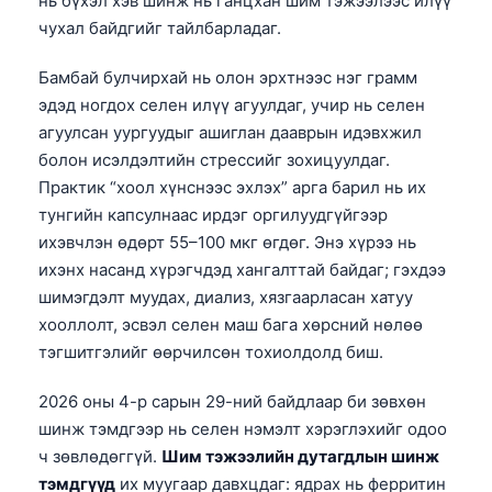
нь бүхэл хэв шинж нь ганцхан шим тэжээлээс илүү
чухал байдгийг тайлбарладаг.
Бамбай булчирхай нь олон эрхтнээс нэг грамм
эдэд ногдох селен илүү агуулдаг, учир нь селен
агуулсан уургуудыг ашиглан дааврын идэвхжил
болон исэлдэлтийн стрессийг зохицуулдаг.
Практик “хоол хүнснээс эхлэх” арга барил нь их
тунгийн капсулнаас ирдэг оргилуудгүйгээр
ихэвчлэн өдөрт 55–100 мкг өгдөг. Энэ хүрээ нь
ихэнх насанд хүрэгчдэд хангалттай байдаг; гэхдээ
шимэгдэлт муудах, диализ, хязгаарласан хатуу
хооллолт, эсвэл селен маш бага хөрсний нөлөө
тэгшитгэлийг өөрчилсөн тохиолдолд биш.
2026 оны 4-р сарын 29-ний байдлаар би зөвхөн
шинж тэмдгээр нь селен нэмэлт хэрэглэхийг одоо
ч зөвлөдөггүй.
Шим тэжээлийн дутагдлын шинж
тэмдгүүд
их муугаар давхцдаг: ядрах нь ферритин