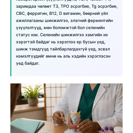
Euskara
заримдаа чөлөөт T3, TPO эсрэгбие, Tg эсрэгбие,
Македонски јазик
CBC, ферритин, B12, D витамин, бөөрний үйл
Latviešu valoda
ажиллагааны шинжилгээ, элэгний ферментийн
үзүүлэлтүүд, мөн боломжтой бол селенийн
Galego
статус юм. Селенийн шинжилгээ хамгийн их
অসমীয়া
хэрэгтэй байдаг нь хэрэглээ ер бусын үед,
шинж тэмдгүүд тайлбарлагдахгүй үед, эсвэл
සිංහල
нэмэлтүүдийг өмнө нь аль хэдийн хэрэглэсэн
سنڌي
үед байдаг.
پښتو
Slovenčina
Hrvatski
Suomi
Қазақ тілі
Català