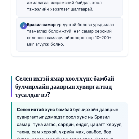
ажиллагаа, жирэмсний байдал, хоол
тэжээлийн хэрэглээг шалгаарай.
Бразил самар
үр дүнтэй боловч урьдчилан
таамаглах боломжгүй; нэг самар хөрсний
селенээс хамаарч ойролцоогоор 10–200+
мкг агуулж болно.
Селен ихтэй ямар хоол хүнс бамбай
булчирхайн дааврын хувиргалтад
тусалдаг вэ?
Селен ихтэй хүнс
бамбай булчирхайн дааврын
хувиргалтыг дэмждэг хоол хүнс нь Бразил
самар, туна загас, сардин, өндөг, цацагт хяруул,
тахиа, сам хорхой, үхрийн мах, овьёос, бор