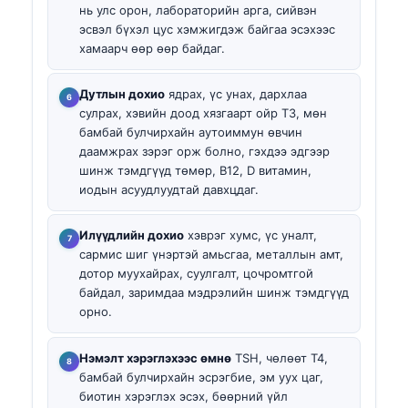
нь улс орон, лабораторийн арга, сийвэн
эсвэл бүхэл цус хэмжигдэж байгаа эсэхээс
хамаарч өөр өөр байдаг.
Дутлын дохио
ядрах, үс унах, дархлаа
сулрах, хэвийн доод хязгаарт ойр T3, мөн
бамбай булчирхайн аутоиммун өвчин
даамжрах зэрэг орж болно, гэхдээ эдгээр
шинж тэмдгүүд төмөр, B12, D витамин,
иодын асуудлуудтай давхцдаг.
Илүүдлийн дохио
хэврэг хумс, үс уналт,
сармис шиг үнэртэй амьсгаа, металлын амт,
дотор муухайрах, суулгалт, цочромтгой
байдал, заримдаа мэдрэлийн шинж тэмдгүүд
орно.
Нэмэлт хэрэглэхээс өмнө
TSH, чөлөөт T4,
бамбай булчирхайн эсрэгбие, эм уух цаг,
биотин хэрэглэх эсэх, бөөрний үйл