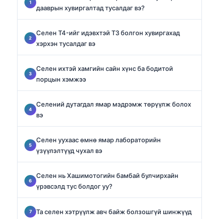
дааврын хувиргалтад тусалдаг вэ?
Селен T4-ийг идэвхтэй T3 болгон хувиргахад
хэрхэн тусалдаг вэ
Селен ихтэй хамгийн сайн хүнс ба бодитой
порцын хэмжээ
Селений дутагдал ямар мэдрэмж төрүүлж болох
вэ
Селен уухаас өмнө ямар лабораторийн
үзүүлэлтүүд чухал вэ
Селен нь Хашимотогийн бамбай булчирхайн
үрэвсэлд тус болдог уу?
Та селен хэтрүүлж авч байж болзошгүй шинжүүд