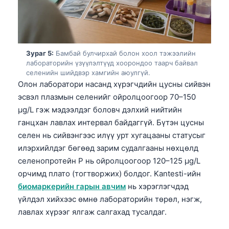
O‘zbekcha
Українська
አማርኛ
Зураг 5:
Бамбай булчирхай болон хоол тэжээлийн
Kiswahili
лабораторийн үзүүлэлтүүд хоорондоо таарч байвал
селенийн шийдвэр хамгийн аюулгүй.
ភាសាខ្មែរ
Олон лаборатори насанд хүрэгчдийн цусны сийвэн
ဗမာစာ
эсвэл плазмын селенийг ойролцоогоор 70–150
ไทย
µg/L гэж мэдээлдэг боловч дэлхий нийтийн
ганцхан лавлах интервал байдаггүй. Бүтэн цусны
Tagalog
селен нь сийвэнгээс илүү урт хугацааны статусыг
Tiếng Việt
илэрхийлдэг бөгөөд зарим судалгааны нөхцөлд
Bahasa Melayu
селенопротейн P нь ойролцоогоор 120–125 µg/L
орчимд плато (тогтворжих) болдог. Kantesti-ийн
മലയാളം
биомаркерийн гарын авчим
нь хэрэглэгчдэд
ಕನ್ನಡ
үйлдэл хийхээс өмнө лабораторийн төрөл, нэгж,
ગુજરાતી
лавлах хүрээг ялгаж салгахад тусалдаг.
தமிழ்