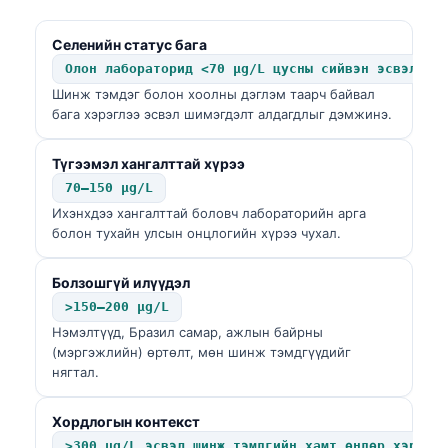
日本語
Eesti
Селенийн статус бага
Олон лабораторид <70 µg/L цусны сийвэн эсвэл пл
Azərbaycan dili
Шинж тэмдэг болон хоолны дэглэм таарч байвал
Bosanski
бага хэрэглээ эсвэл шимэгдэлт алдагдлыг дэмжинэ.
Svenska
Түгээмэл хангалттай хүрээ
Српски језик
70–150 µg/L
Íslenska
Ихэнхдээ хангалттай боловч лабораторийн арга
болон тухайн улсын онцлогийн хүрээ чухал.
Հայերեն
Bahasa Indonesia
Болзошгүй илүүдэл
हिन्दी
>150–200 µg/L
Нэмэлтүүд, Бразил самар, ажлын байрны
Nederlands
(мэргэжлийн) өртөлт, мөн шинж тэмдгүүдийг
нягтал.
Dansk
Български
Хордлогын контекст
فارسی
>300 µg/L эсвэл шинж тэмдгийн хамт өндөр хэрэгл