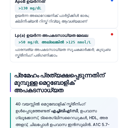
ApoB ഉയർന്നത്
>130 mg/dL
ഉയർന്ന അഥെറോജനിക് പാർട്ടിക്കിൾ ഭാരം;
ക്ലിനീഷ്യൻ റിസ്ക് റിവ്യൂ ആവശ്യമാണ്
Lp(a) ഉയർന്ന അപകടസാധ്യത മേഖല
>50 mg/dL അല്ലെങ്കിൽ >125 nmol/L
പാരമ്പര്യ അപകടസാധ്യത സൂചകമാർക്കർ; കുടുംബ
സ്ക്രീനിംഗ് പരിഗണിക്കാം
പ്രമേഹം പ്രത്യക്ഷപ്പെടുന്നതിന്
മുമ്പുള്ള മെറ്റബോളിക്
അപകടസാധ്യത
40 വയസ്സിൽ മെറ്റബോളിക് സ്ക്രീനിംഗ്
ഉൾപ്പെടുത്തേണ്ടത്
എച്ച്ബിഎ1സി
, ഉപവാസ
Norsk bokmål
ഗ്ലൂക്കോസ്, ട്രൈഗ്ലിസറൈഡുകൾ, HDL, അര
Ślōnskŏ gŏdka
അളവ്, ചിലപ്പോൾ ഉപവാസ ഇൻസുലിൻ. A1C 5.7-