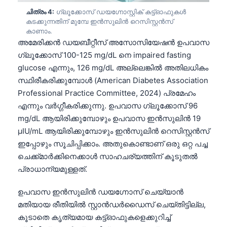
Gàidhlig
ചിത്രം 4:
ഗ്ലൂക്കോസ് ഡയഗ്നോസ്റ്റിക് കട്ട്‌ഓഫുകൾ
Euskara
കടക്കുന്നതിന് മുമ്പേ ഇൻസുലിൻ റെസിസ്റ്റൻസ്
കാണാം.
Македонски јазик
അമേരിക്കൻ ഡയബീറ്റീസ് അസോസിയേഷൻ ഉപവാസ
Latviešu valoda
ഗ്ലൂക്കോസ് 100-125 mg/dL നെ impaired fasting
glucose എന്നും, 126 mg/dL അല്ലെങ്കിൽ അതിലധികം
Galego
സ്ഥിരീകരിക്കുമ്പോൾ (American Diabetes Association
অসমীয়া
Professional Practice Committee, 2024) പ്രമേഹം
සිංහල
എന്നും വർഗ്ഗീകരിക്കുന്നു. ഉപവാസ ഗ്ലൂക്കോസ് 96
سنڌي
mg/dL ആയിരിക്കുമ്പോഴും ഉപവാസ ഇൻസുലിൻ 19
µIU/mL ആയിരിക്കുമ്പോഴും ഇൻസുലിൻ റെസിസ്റ്റൻസ്
پښتو
ഇപ്പോഴും സൂചിപ്പിക്കാം. അതുകൊണ്ടാണ് ഒരു ഒറ്റ പച്ച
ചെക്ക്മാർക്കിനെക്കാൾ സാഹചര്യത്തിന് കൂടുതൽ
Slovenčina
പ്രാധാന്യമുള്ളത്.
Hrvatski
ഉപവാസ ഇൻസുലിൻ ഡയഗ്നോസ് ചെയ്യാൻ
Suomi
മതിയായ രീതിയിൽ സ്റ്റാൻഡർഡൈസ് ചെയ്തിട്ടില്ല,
കൂടാതെ കൃത്യമായ കട്ട്‌ഓഫുകളെക്കുറിച്ച്
Қазақ тілі