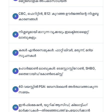
മെറ്റബോളിക് അപകടസാധ്യത
CBC, ഫെറിറ്റിൻ, B12: കുറഞ്ഞ ഊർജത്തിന്റെ നിശ്ശബ്ദ
കാരണങ്ങൾ
നിശ്ശബ്ദമായി മാറുന്ന വൃക്കയും ഇലക്ട്രോളൈറ്റ്
ലാബുകളും
കരൾ എൻസൈമുകൾ: ഫാറ്റി ലിവർ, മരുന്ന്, മദ്യ
സൂചനകൾ
ഹോർമോൺ ലാബുകൾ: ടെസ്റ്റോസ്റ്റിറോൺ, SHBG,
തൈറോയ്ഡ് കോൺടെക്സ്റ്റ്
40 വയസ്സിൽ PSA: ബേസ്ലൈൻ അർത്ഥവത്താകുന്ന
സമയം
ഇൻഫ്ലമേഷൻ, യൂറിക് ആസിഡ്, ക്ലോട്ടിംഗ്
മാർക്കറുകൾ—തിരഞ്ഞെടുത്ത് ഉപയോഗിക്കാൻ