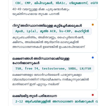
CBC, CMP, ലിപിഡുകൾ, HbA1c, ഗ്ലൂക്കോസ്, eGFR
40-49 വയസ്സുള്ള മിക്ക പുരുഷന്മാർക്കും
യുക്തിസഹമായ തുടക്ക പാനൽ
റിസ്ക് അടിസ്ഥാനത്തിലുള്ള കൂട്ടിച്ചേർക്കലുകൾ
ApoB, Lp(a), മൂത്ര ACR, hs-CRP, ഫെറിറ്റിൻ
കുടുംബചരിത്രം, അമിതവണ്ണം, ഹൈപ്പർടെൻഷൻ,
ക്ഷീണം, അല്ലെങ്കിൽ ആദ്യനിര ലാബുകളിൽ
അസാധാരണതകൾ ഉണ്ടെങ്കിൽ ഉപകാരപ്രദമാണ്
ലക്ഷണങ്ങൾ അടിസ്ഥാനമാക്കിയുള്ള
ഹോർമോണുകൾ
TSH, free T4, testosterone, SHBG, LH/FSH
ലക്ഷണങ്ങളോ ബോർഡർലൈൻ പാറ്റേണുകളോ
വ്യാഖ്യാനത്തിന് ന്യായീകരണം നൽകുന്നുവെങ്കിൽ
മാത്രമാണ് ഇത് ഏറ്റവും നല്ലത്
ലക്ഷ്യമിട്ട തുടർ പരിശോധന
2-12 ആഴ്ചയ്ക്കുള്ളിൽ അസാധാരണ മാർക്കറുകൾ വീണ്ടും