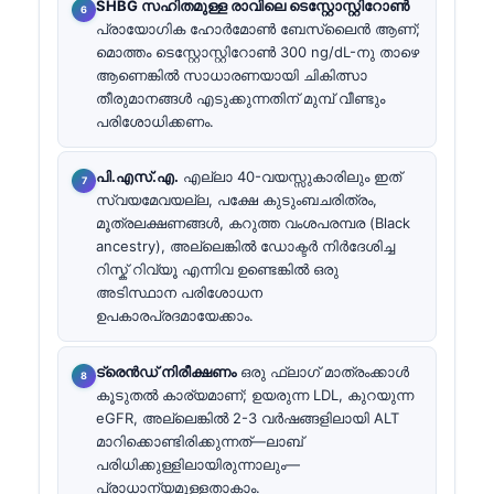
SHBG സഹിതമുള്ള രാവിലെ ടെസ്റ്റോസ്റ്റിറോൺ
പ്രായോഗിക ഹോർമോൺ ബേസ്ലൈൻ ആണ്;
മൊത്തം ടെസ്റ്റോസ്റ്റിറോൺ 300 ng/dL-നു താഴെ
ആണെങ്കിൽ സാധാരണയായി ചികിത്സാ
തീരുമാനങ്ങൾ എടുക്കുന്നതിന് മുമ്പ് വീണ്ടും
പരിശോധിക്കണം.
പി.എസ്.എ.
എല്ലാ 40-വയസ്സുകാരിലും ഇത്
സ്വയമേവയല്ല, പക്ഷേ കുടുംബചരിത്രം,
മൂത്രലക്ഷണങ്ങൾ, കറുത്ത വംശപരമ്പര (Black
ancestry), അല്ലെങ്കിൽ ഡോക്ടർ നിർദേശിച്ച
റിസ്ക് റിവ്യൂ എന്നിവ ഉണ്ടെങ്കിൽ ഒരു
അടിസ്ഥാന പരിശോധന
ഉപകാരപ്രദമായേക്കാം.
ട്രെൻഡ് നിരീക്ഷണം
ഒരു ഫ്ലാഗ് മാത്രംക്കാൾ
കൂടുതൽ കാര്യമാണ്; ഉയരുന്ന LDL, കുറയുന്ന
eGFR, അല്ലെങ്കിൽ 2-3 വർഷങ്ങളിലായി ALT
മാറിക്കൊണ്ടിരിക്കുന്നത്—ലാബ്
പരിധിക്കുള്ളിലായിരുന്നാലും—
പ്രാധാന്യമുള്ളതാകാം.