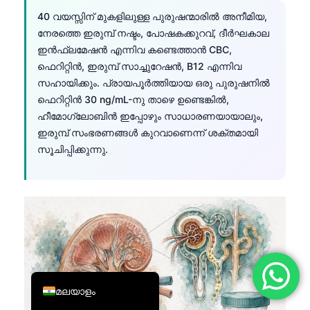
40 വയസ്സിന് മുകളിലുള്ള പുരുഷന്മാരിൽ അനീമിയ,
简体中文
നേരത്തെ ഇരുമ്പ് നഷ്ടം, പോഷകക്കുറവ്, ദീർഘകാല
Română
ഇൻഫ്ലമേഷൻ എന്നിവ കണ്ടെത്താൻ CBC,
Türkçe
ഫെറിറ്റിൻ, ഇരുമ്പ് സാച്ചുറേഷൻ, B12 എന്നിവ
സഹായിക്കും. പ്രായപൂർത്തിയായ ഒരു പുരുഷനിൽ
Ελληνικά
ഫെറിറ്റിൻ 30 ng/mL-നു താഴെ ഉണ്ടെങ്കിൽ,
Português
ഹീമോഗ്ലോബിൻ ഇപ്പോഴും സാധാരണയായാലും,
Español
ഇരുമ്പ് സംഭരണങ്ങൾ കുറവാണെന്ന് ശക്തമായി
സൂചിപ്പിക്കുന്നു.
Italiano
עִבְרִית
Français
العربية
Deutsch
English
മലയാളം