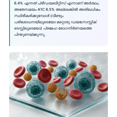
6.4% എന്നത് പ്രീഡയബീറ്റിസ് എന്നാണ് അർത്ഥം;
Frysk
അതേസമയം A1C 6.5% അല്ലെങ്കിൽ അതിലധികം
Esperanto
സ്ഥിരീകരിക്കുമ്പോൾ (വീണ്ടും
പരിശോധനയിലൂടെയോ മറ്റൊരു ഡയഗ്നോസ്റ്റിക്
Беларуская мова
ടെസ്റ്റിലൂടെയോ) പ്രമേഹ രോഗനിർണയത്തെ
Татар теле
പിന്തുണയ്ക്കുന്നു.
Кыргызча
ئۇيغۇرچە
Cebuano
Basa Jawa
ພາສາລາວ
Монгол
Afrikaans
العربية المغربية
Occitan