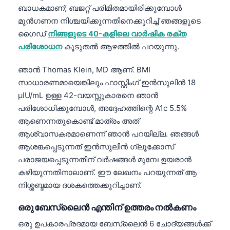
ബാധകമാണ്; ബജറ്റ് പരിമിതമായിരിക്കുമ്പോൾ
മുൻഗണന നിശ്ചയിക്കുന്നതിനെക്കുറിച്ച് ഞങ്ങളുടെ
ഗൈഡ്
നിങ്ങളുടെ 40-കളിലെ വാർഷിക രക്ത
പരിശോധന
കൂടുതൽ ആഴത്തിൽ പറയുന്നു.
ഞാൻ Thomas Klein, MD ആണ്. BMI
സാധാരണമായെങ്കിലും ഫാസ്റ്റിംഗ് ഇൻസുലിൻ 18
µIU/mL ഉള്ള 42-വയസ്സുകാരനെ ഞാൻ
പരിശോധിക്കുമ്പോൾ, അദ്ദേഹത്തിന്റെ A1c 5.5%
ആണെന്നതുകൊണ്ട് മാത്രം അത്
ആശ്വാസകരമാണെന്ന് ഞാൻ പറയില്ല. ഞങ്ങൾ
ആശങ്കപ്പെടുന്നത് ഇൻസുലിൻ ഗ്ലൂക്കോസ്
പരാജയപ്പെടുന്നതിന് വർഷങ്ങൾ മുമ്പേ ഉയരാൻ
കഴിയുന്നതിനാലാണ്. ഈ ലേഖനം പറയുന്നത് ആ
നിശ്ശബ്ദമായ ദശകത്തെക്കുറിച്ചാണ്.
ഒരു ബേസ്ലൈൻ എന്തിന് ഉത്തരം നൽകണം
ഒരു ഉപകാരപ്രദമായ ബേസ്ലൈൻ 6 ചോദ്യങ്ങൾക്ക്