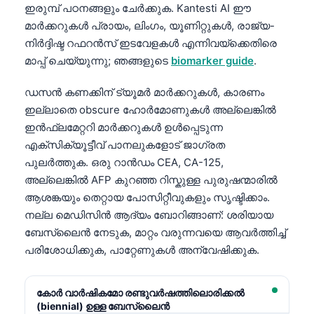
ഇരുമ്പ് പഠനങ്ങളും ചേർക്കുക. Kantesti AI ഈ
മാർക്കറുകൾ പ്രായം, ലിംഗം, യൂണിറ്റുകൾ, രാജ്യ-
നിർദ്ദിഷ്ട റഫറൻസ് ഇടവേളകൾ എന്നിവയ്‌ക്കെതിരെ
മാപ്പ് ചെയ്യുന്നു; ഞങ്ങളുടെ
biomarker guide
.
ഡസൻ കണക്കിന് ട്യൂമർ മാർക്കറുകൾ, കാരണം
ഇല്ലാതെ obscure ഹോർമോണുകൾ അല്ലെങ്കിൽ
ഇൻഫ്ലമേറ്ററി മാർക്കറുകൾ ഉൾപ്പെടുന്ന
എക്സിക്യൂട്ടീവ് പാനലുകളോട് ജാഗ്രത
പുലർത്തുക. ഒരു റാൻഡം CEA, CA-125,
അല്ലെങ്കിൽ AFP കുറഞ്ഞ റിസ്കുള്ള പുരുഷന്മാരിൽ
ആശങ്കയും തെറ്റായ പോസിറ്റീവുകളും സൃഷ്ടിക്കാം.
നല്ല മെഡിസിൻ ആദ്യം ബോറിങ്ങാണ്: ശരിയായ
ബേസ്ലൈൻ നേടുക, മാറ്റം വരുന്നവയെ ആവർത്തിച്ച്
പരിശോധിക്കുക, പാറ്റേണുകൾ അന്വേഷിക്കുക.
കോർ വാർഷികമോ രണ്ടുവർഷത്തിലൊരിക്കൽ
(biennial) ഉള്ള ബേസ്ലൈൻ