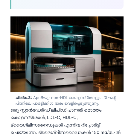
ചിത്രം 3:
ApoBയും non-HDL കൊളസ്‌ട്രോളും LDL-ന്റെ
പിന്നിലെ പാർട്ടിക്കിൾ ഭാരം വെളിപ്പെടുത്തുന്നു.
ഒരു സ്റ്റാൻഡേർഡ് ലിപിഡ് പാനൽ മൊത്തം
കൊളസ്‌ട്രോൾ, LDL-C, HDL-C,
ട്രൈഗ്ലിസറൈഡുകൾ എന്നിവ റിപ്പോർട്ട്
ചെയ്യുന്നു. ട്രൈഗ്ലിസറൈഡുകൾ 150 mg/dL-ൽ