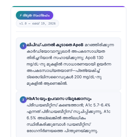
⚡ ദ്രുത സംഗ്രഹം
v1.0 —
മെയ്‌ 19, 2026
ലിപിഡ് പാനൽ കൂടാതെ ApoB
മറഞ്ഞിരിക്കുന്ന
കാർഡിയോവാസ്കുലാർ അപകടസാധ്യത
തിരിച്ചറിയാൻ സഹായിക്കുന്നു; ApoB 130
mg/dL-നു മുകളിൽ സാധാരണയായി ഉയർന്ന
അപകടസാധ്യതയാണ്—പ്രത്യേകിച്ച്
ട്രൈഗ്ലിസറൈഡുകൾ 200 mg/dL-നു
മുകളിൽ ആണെങ്കിൽ.
HbA1cയും ഉപവാസ ഗ്ലൂക്കോസും
പ്രീഡയബീറ്റിസ് കണ്ടെത്താൻ; A1c 5.7-6.4%
എന്നത് പ്രീഡയബീറ്റിസ് സൂചിപ്പിക്കുന്നു, A1c
6.5% അല്ലെങ്കിൽ അതിലധികം
സ്ഥിരീകരിക്കുമ്പോൾ ഡയബീറ്റിസ്
രോഗനിർണയത്തെ പിന്തുണയ്ക്കുന്നു.