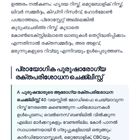
ഉത്തരം നൽകണം: ഹൃദയ റിസ്ക്, മെറ്റബോളിക് റിസ്ക്,
ലിവർ സമ്മർദ്ദം, കിഡ്നി റിസർവ്, ഹോർമോൺ
പശ്ചാത്തലം, പ്രോസ്റ്റേറ്റ് അല്ലെങ്കിൽ
കുടുംബചരിത്ര റിസ്ക്. കൂടാതെ
കോൺടെക്സ്റ്റില്ലാതെ ലാബുകൾ തെറ്റിദ്ധരിപ്പിക്കാം
എന്നതിനാൽ രക്തസമ്മർദ്ദം, അര അളവ്,
മരുന്നുകളുടെ റിവ്യൂ എന്നിവയും ഉൾപ്പെടുത്തണം.
പ്രായോഗിക പുരുഷാരോഗ്യ
രക്തപരിശോധന ചെക്ക്ലിസ്റ്റ്
A
പുരുഷന്മാരുടെ ആരോഗ്യ രക്തപരിശോധന
ചെക്ക്ലിസ്റ്റ്
40 വയസ്സിൽ മോഡിഫൈ ചെയ്യാവുന്ന
റിസ്ക് നേരത്തെ കണ്ടെത്തുന്ന പരിശോധനകൾ
ഉൾപ്പെടണം; വെൽനെസ് ബണ്ടിലിൽ വിൽക്കുന്ന
എല്ലാ മാർക്കറുകളും വേണ്ടതില്ല. കോർ പാനൽ
സാധാരണയായി 6 ഗ്രൂപ്പുകളിലായി ഒതുങ്ങും:
കാർഡിയോവാസ്കുലർ, മെറ്റബോളിക്, CBCയും