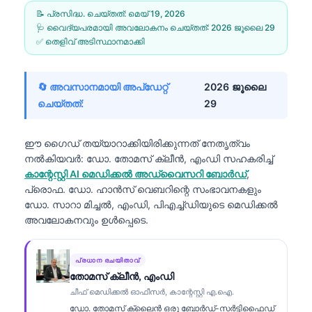
📝 പ്രസിദ്ധ. ചെയ്തത്:
മെയ്‌ 19, 2026
🩺 വൈദ്യപരമായി അവലോകനം ചെയ്തത്:
2026 ജൂലൈ 29
✅ തെളിവ് അടിസ്ഥാനമാക്കി
🔄 അവസാനമായി അപ്ഡേറ്റ്
2026 ജൂലൈ
ചെയ്തത്:
29
ഈ ഗൈഡ് തയ്യാറാക്കിയിരിക്കുന്നത് നേതൃത്വം
നൽകിയവർ:
ഡോ. തോമസ് ക്ലീൻ, എംഡി
സഹകരിച്ച്
കാന്റേസ്റ്റി AI മെഡിക്കൽ അഡ്വൈസറി ബോർഡ്
,
പ്രൊഫ. ഡോ. ഹാൻസ് വെബറിന്റെ സംഭാവനകളും
ഡോ. സാറാ മിച്ചൽ, എംഡി, പിഎച്ച്ഡിയുടെ മെഡിക്കൽ
അവലോകനവും ഉൾപ്പെടെ.
പ്രധാന രചയിതാവ്
തോമസ് ക്ലീൻ, എംഡി
ചീഫ് മെഡിക്കൽ ഓഫീസർ, കാന്റേസ്റ്റി എ.ഐ.
ഡോ. തോമസ് ക്ലൈൻ ഒരു ബോർഡ്-സർട്ടിഫൈഡ്