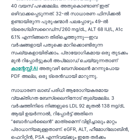
40 വയസ് പഴക്കമല്ല. അതുകൊണ്ടാണ് ഇത്
ഒഴിവാക്കപ്പെടുന്നത്. 32-ൽ സാധാരണ ഫിസിക്കൽ
ഉണ്ടായിരുന്ന പുരുഷന്മാർ പലപ്പോഴും 49-ൽ
ട്രൈഗ്ലിസറൈഡ്സ് 260 mg/dL, ALT 68 IU/L, A1c
6.1% എന്നിങ്ങനെ തിരിച്ചെത്തുന്നു—ഇവ
വർഷങ്ങളായി പതുക്കെ മാറിക്കൊണ്ടിരുന്ന
സംഖ്യകളായിരിക്കാം. പ്രായോഗികമായ ഒരു തുടക്കം
മുൻ റിപ്പോർട്ടുകൾ അപ്‌ലോഡ് ചെയ്യുന്നതാണ്
കാന്റേസ്റ്റി AI
അതുവഴി ബേസ്ലൈൻ മറന്നുപോയ
PDF അല്ല, ഒരു ട്രെൻഡായി മാറുന്നു.
സാധാരണ ലാബ് പരിധി ആരോഗ്യകരമായ
വ്യക്തിഗത ബേസ്ലൈനിനോട് തുല്യമല്ല. 3
വർഷത്തിനിടെ നിങ്ങളുടെ LDL 92 മുതൽ 138 mg/dL
ആയി ഉയർന്നാൽ, റിപ്പോർട്ട് അതിനെ
“ബോർഡർലൈൻ” മാത്രമെന്ന് വിളിച്ചാലും മാറ്റം
പ്രാധാന്യമുള്ളതാണ്. eGFR, ALT, ഹീമോഗ്ലോബിൻ,
ഫെറിറ്റിൻ, PSA എന്നിവയ്ക്കും ഇതേ തർക്കം