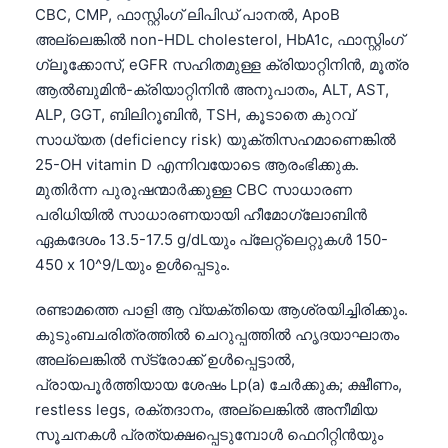
CBC, CMP, ഫാസ്റ്റിംഗ് ലിപിഡ് പാനൽ, ApoB
അല്ലെങ്കിൽ non-HDL cholesterol, HbA1c, ഫാസ്റ്റിംഗ്
ഗ്ലൂക്കോസ്, eGFR സഹിതമുള്ള ക്രിയാറ്റിനിൻ, മൂത്ര
ആൽബുമിൻ-ക്രിയാറ്റിനിൻ അനുപാതം, ALT, AST,
ALP, GGT, ബിലിറൂബിൻ, TSH, കൂടാതെ കുറവ്
സാധ്യത (deficiency risk) യുക്തിസഹമാണെങ്കിൽ
25-OH vitamin D എന്നിവയോടെ ആരംഭിക്കുക.
മുതിർന്ന പുരുഷന്മാർക്കുള്ള CBC സാധാരണ
പരിധിയിൽ സാധാരണയായി ഹീമോഗ്ലോബിൻ
ഏകദേശം 13.5-17.5 g/dLയും പ്ലേറ്റ്ലെറ്റുകൾ 150-
450 x 10^9/Lയും ഉൾപ്പെടും.
രണ്ടാമത്തെ പാളി ആ വ്യക്തിയെ ആശ്രയിച്ചിരിക്കും.
കുടുംബചരിത്രത്തിൽ ചെറുപ്പത്തിൽ ഹൃദയാഘാതം
അല്ലെങ്കിൽ സ്‌ട്രോക്ക് ഉൾപ്പെട്ടാൽ,
പ്രായപൂർത്തിയായ ശേഷം Lp(a) ചേർക്കുക; ക്ഷീണം,
restless legs, രക്തദാനം, അല്ലെങ്കിൽ അനീമിയ
സൂചനകൾ പ്രത്യക്ഷപ്പെടുമ്പോൾ ഫെറിറ്റിൻയും