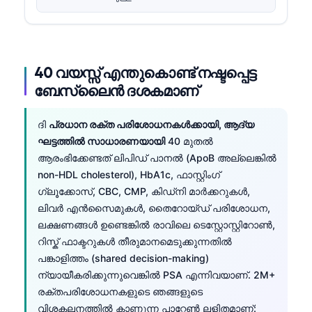
40 വയസ്സ് എന്തുകൊണ്ട് നഷ്ടപ്പെട്ട
ബേസ്ലൈൻ ദശകമാണ്
ദി
പ്രധാന രക്ത പരിശോധനകൾക്കായി, ആദ്യ
ഘട്ടത്തിൽ സാധാരണയായി
40 മുതൽ
ആരംഭിക്കേണ്ടത് ലിപിഡ് പാനൽ (ApoB അല്ലെങ്കിൽ
non-HDL cholesterol), HbA1c, ഫാസ്റ്റിംഗ്
ഗ്ലൂക്കോസ്, CBC, CMP, കിഡ്നി മാർക്കറുകൾ,
ലിവർ എൻസൈമുകൾ, തൈറോയ്ഡ് പരിശോധന,
ലക്ഷണങ്ങൾ ഉണ്ടെങ്കിൽ രാവിലെ ടെസ്റ്റോസ്റ്റിറോൺ,
റിസ്ക് ഫാക്ടറുകൾ തീരുമാനമെടുക്കുന്നതിൽ
പങ്കാളിത്തം (shared decision-making)
ന്യായീകരിക്കുന്നുവെങ്കിൽ PSA എന്നിവയാണ്. 2M+
രക്തപരിശോധനകളുടെ ഞങ്ങളുടെ
വിശകലനത്തിൽ കാണുന്ന പാറ്റേൺ ലളിതമാണ്: