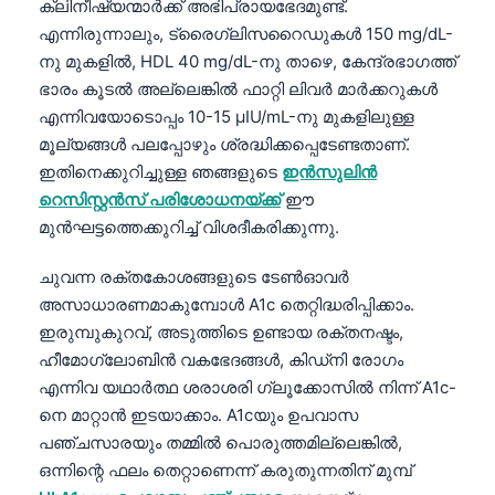
ക്ലിനീഷ്യന്മാർക്ക് അഭിപ്രായഭേദമുണ്ട്.
Català
എന്നിരുന്നാലും, ട്രൈഗ്ലിസറൈഡുകൾ 150 mg/dL-
O‘zbekcha
നു മുകളിൽ, HDL 40 mg/dL-നു താഴെ, കേന്ദ്രഭാഗത്ത്
ഭാരം കൂടൽ അല്ലെങ്കിൽ ഫാറ്റി ലിവർ മാർക്കറുകൾ
Українська
എന്നിവയോടൊപ്പം 10-15 µIU/mL-നു മുകളിലുള്ള
አማርኛ
മൂല്യങ്ങൾ പലപ്പോഴും ശ്രദ്ധിക്കപ്പെടേണ്ടതാണ്.
Kiswahili
ഇതിനെക്കുറിച്ചുള്ള ഞങ്ങളുടെ
ഇൻസുലിൻ
റെസിസ്റ്റൻസ് പരിശോധനയ്ക്ക്
ഈ
ភាសាខ្មែរ
മുൻഘട്ടത്തെക്കുറിച്ച് വിശദീകരിക്കുന്നു.
ဗမာစာ
ไทย
ചുവന്ന രക്തകോശങ്ങളുടെ ടേൺഓവർ
അസാധാരണമാകുമ്പോൾ A1c തെറ്റിദ്ധരിപ്പിക്കാം.
Tagalog
ഇരുമ്പുകുറവ്, അടുത്തിടെ ഉണ്ടായ രക്തനഷ്ടം,
Tiếng Việt
ഹീമോഗ്ലോബിൻ വകഭേദങ്ങൾ, കിഡ്നി രോഗം
Bahasa Melayu
എന്നിവ യഥാർത്ഥ ശരാശരി ഗ്ലൂക്കോസിൽ നിന്ന് A1c-
നെ മാറ്റാൻ ഇടയാക്കാം. A1cയും ഉപവാസ
ಕನ್ನಡ
പഞ്ചസാരയും തമ്മിൽ പൊരുത്തമില്ലെങ്കിൽ,
ગુજરાતી
ഒന്നിന്റെ ഫലം തെറ്റാണെന്ന് കരുതുന്നതിന് മുമ്പ്
தமிழ்