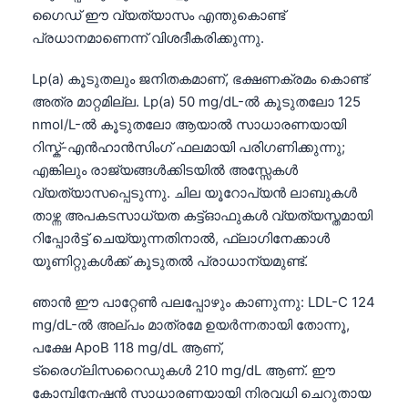
ഗൈഡ് ഈ വ്യത്യാസം എന്തുകൊണ്ട്
പ്രധാനമാണെന്ന് വിശദീകരിക്കുന്നു.
Lp(a) കൂടുതലും ജനിതകമാണ്, ഭക്ഷണക്രമം കൊണ്ട്
അത്ര മാറ്റമില്ല. Lp(a) 50 mg/dL-ൽ കൂടുതലോ 125
nmol/L-ൽ കൂടുതലോ ആയാൽ സാധാരണയായി
റിസ്ക്-എൻഹാൻസിംഗ് ഫലമായി പരിഗണിക്കുന്നു;
എങ്കിലും രാജ്യങ്ങൾക്കിടയിൽ അസ്സേകൾ
വ്യത്യാസപ്പെടുന്നു. ചില യൂറോപ്യൻ ലാബുകൾ
താഴ്ന്ന അപകടസാധ്യത കട്ട്‌ഓഫുകൾ വ്യത്യസ്തമായി
റിപ്പോർട്ട് ചെയ്യുന്നതിനാൽ, ഫ്ലാഗിനേക്കാൾ
യൂണിറ്റുകൾക്ക് കൂടുതൽ പ്രാധാന്യമുണ്ട്.
ഞാൻ ഈ പാറ്റേൺ പലപ്പോഴും കാണുന്നു: LDL-C 124
mg/dL-ൽ അല്പം മാത്രമേ ഉയർന്നതായി തോന്നൂ,
പക്ഷേ ApoB 118 mg/dL ആണ്,
ട്രൈഗ്ലിസറൈഡുകൾ 210 mg/dL ആണ്. ഈ
കോമ്പിനേഷൻ സാധാരണയായി നിരവധി ചെറുതായ