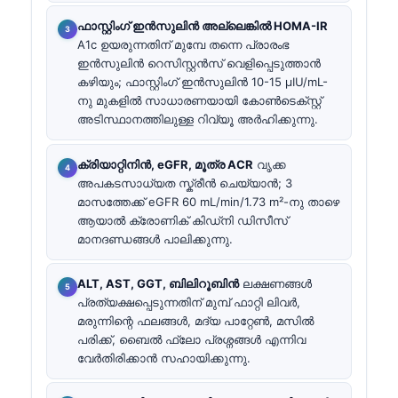
ഫാസ്റ്റിംഗ് ഇൻസുലിൻ അല്ലെങ്കിൽ HOMA-IR
A1c ഉയരുന്നതിന് മുമ്പേ തന്നെ പ്രാരംഭ
ഇൻസുലിൻ റെസിസ്റ്റൻസ് വെളിപ്പെടുത്താൻ
കഴിയും; ഫാസ്റ്റിംഗ് ഇൻസുലിൻ 10-15 µIU/mL-
നു മുകളിൽ സാധാരണയായി കോൺടെക്സ്റ്റ്
അടിസ്ഥാനത്തിലുള്ള റിവ്യൂ അർഹിക്കുന്നു.
ക്രിയാറ്റിനിൻ, eGFR, മൂത്ര ACR
വൃക്ക
അപകടസാധ്യത സ്ക്രീൻ ചെയ്യാൻ; 3
മാസത്തേക്ക് eGFR 60 mL/min/1.73 m²-നു താഴെ
ആയാൽ ക്രോണിക് കിഡ്നി ഡിസീസ്
മാനദണ്ഡങ്ങൾ പാലിക്കുന്നു.
ALT, AST, GGT, ബിലിറൂബിൻ
ലക്ഷണങ്ങൾ
പ്രത്യക്ഷപ്പെടുന്നതിന് മുമ്പ് ഫാറ്റി ലിവർ,
മരുന്നിന്റെ ഫലങ്ങൾ, മദ്യ പാറ്റേൺ, മസിൽ
പരിക്ക്, ബൈൽ ഫ്ലോ പ്രശ്നങ്ങൾ എന്നിവ
വേർതിരിക്കാൻ സഹായിക്കുന്നു.