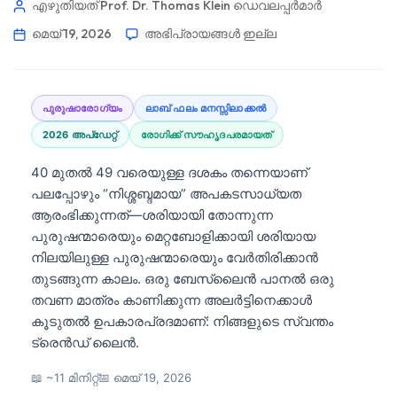
എഴുതിയത് Prof. Dr. Thomas Klein
ഡെവലപ്പർമാർ
മെയ്‌ 19, 2026
അഭിപ്രായങ്ങൾ ഇല്ല
പുരുഷാരോഗ്യം
ലാബ് ഫലം മനസ്സിലാക്കൽ
2026 അപ്‌ഡേറ്റ്
രോഗിക്ക് സൗഹൃദപരമായത്
40 മുതൽ 49 വരെയുള്ള ദശകം തന്നെയാണ്
പലപ്പോഴും “നിശ്ശബ്ദമായ” അപകടസാധ്യത
ആരംഭിക്കുന്നത്—ശരിയായി തോന്നുന്ന
പുരുഷന്മാരെയും മെറ്റബോളിക്കായി ശരിയായ
നിലയിലുള്ള പുരുഷന്മാരെയും വേർതിരിക്കാൻ
തുടങ്ങുന്ന കാലം. ഒരു ബേസ്ലൈൻ പാനൽ ഒരു
തവണ മാത്രം കാണിക്കുന്ന അലർട്ടിനെക്കാൾ
കൂടുതൽ ഉപകാരപ്രദമാണ്: നിങ്ങളുടെ സ്വന്തം
ട്രെൻഡ് ലൈൻ.
📖 ~11 മിനിറ്റ്
📅
മെയ്‌ 19, 2026