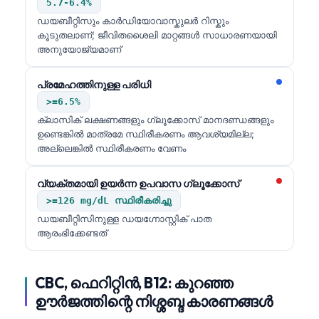
5.7-6.4%
日本語
ഡയബീറ്റിസും കാർഡിയോവാസ്കുലർ റിസ്കും
Eesti
കൂടുതലാണ്; ജീവിതശൈലി മാറ്റങ്ങൾ സാധാരണയായി
അനുയോജ്യമാണ്
Azərbaycan dili
Bosanski
പ്രമേഹത്തിനുള്ള പരിധി
Svenska
>=6.5%
ക്ലാസിക് ലക്ഷണങ്ങളും ഗ്ലൂക്കോസ് മാനദണ്ഡങ്ങളും
Српски језик
ഉണ്ടെങ്കിൽ മാത്രമേ സ്ഥിരീകരണം ആവശ്യമില്ല;
Íslenska
അല്ലെങ്കിൽ സ്ഥിരീകരണം വേണം
Հայերեն
വ്യക്തമായി ഉയർന്ന ഉപവാസ ഗ്ലൂക്കോസ്
Bahasa Indonesia
>=126 mg/dL സ്ഥിരീകരിച്ചു
हिन्दी
ഡയബീറ്റിസിനുള്ള ഡയഗ്നോസ്റ്റിക് പാത
ആരംഭിക്കേണ്ടത്
Nederlands
Dansk
CBC, ഫെറിറ്റിൻ, B12: കുറഞ്ഞ
Български
ഊർജത്തിന്റെ നിശ്ശബ്ദ കാരണങ്ങൾ
فارسی