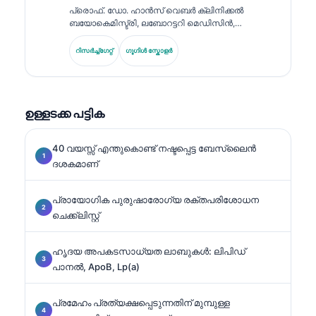
പ്രൊഫ്. ഡോ. ഹാൻസ് വെബർ ക്ലിനിക്കൽ
ബയോകെമിസ്ട്രി, ലബോറട്ടറി മെഡിസിൻ,
ബയോമാർക്കർ ഗവേഷണം എന്നിവയിൽ 30+
വർഷത്തെ വിദഗ്ധത കൊണ്ടുവരുന്നു. ജർമ്മൻ
റിസർച്ച്ഗേറ്റ്
ഗൂഗിൾ സ്കോളർ
സൊസൈറ്റി ഫോർ ക്ലിനിക്കൽ കെമistryയുടെ മുൻ
പ്രസിഡന്റായിരുന്ന അദ്ദേഹം, ഡയഗ്നോസ്റ്റിക് പാനൽ
വിശകലനം, ബയോമാർക്കർ സ്റ്റാൻഡർഡൈസേഷൻ,
AI സഹായത്തോടെ നടത്തുന്ന ലബോറട്ടറി മെഡിസ.
ഉള്ളടക്ക പട്ടിക
## (continued).
40 വയസ്സ് എന്തുകൊണ്ട് നഷ്ടപ്പെട്ട ബേസ്ലൈൻ
ദശകമാണ്
പ്രായോഗിക പുരുഷാരോഗ്യ രക്തപരിശോധന
ചെക്ക്ലിസ്റ്റ്
ഹൃദയ അപകടസാധ്യത ലാബുകൾ: ലിപിഡ്
പാനൽ, ApoB, Lp(a)
പ്രമേഹം പ്രത്യക്ഷപ്പെടുന്നതിന് മുമ്പുള്ള