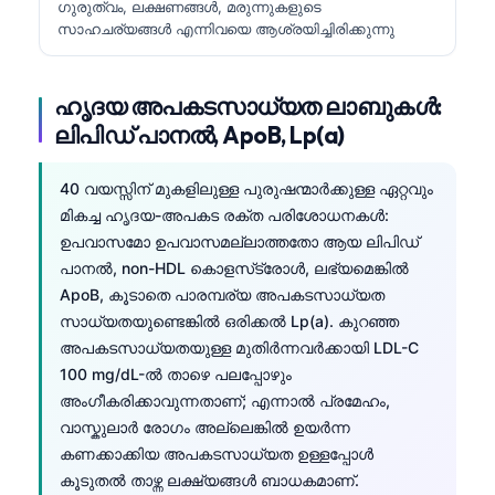
ഗുരുത്വം, ലക്ഷണങ്ങൾ, മരുന്നുകളുടെ
സാഹചര്യങ്ങൾ എന്നിവയെ ആശ്രയിച്ചിരിക്കുന്നു
ഹൃദയ അപകടസാധ്യത ലാബുകൾ:
ലിപിഡ് പാനൽ, ApoB, Lp(a)
40 വയസ്സിന് മുകളിലുള്ള പുരുഷന്മാർക്കുള്ള ഏറ്റവും
മികച്ച ഹൃദയ-അപകട രക്ത പരിശോധനകൾ:
ഉപവാസമോ ഉപവാസമല്ലാത്തതോ ആയ ലിപിഡ്
പാനൽ, non-HDL കൊളസ്‌ട്രോൾ, ലഭ്യമെങ്കിൽ
ApoB, കൂടാതെ പാരമ്പര്യ അപകടസാധ്യത
സാധ്യതയുണ്ടെങ്കിൽ ഒരിക്കൽ Lp(a). കുറഞ്ഞ
അപകടസാധ്യതയുള്ള മുതിർന്നവർക്കായി LDL-C
100 mg/dL-ൽ താഴെ പലപ്പോഴും
അംഗീകരിക്കാവുന്നതാണ്; എന്നാൽ പ്രമേഹം,
വാസ്കുലാർ രോഗം അല്ലെങ്കിൽ ഉയർന്ന
കണക്കാക്കിയ അപകടസാധ്യത ഉള്ളപ്പോൾ
കൂടുതൽ താഴ്ന്ന ലക്ഷ്യങ്ങൾ ബാധകമാണ്.