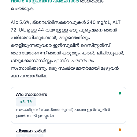
HbA1c vs ഉപവാസ പഞ്ചസാര
താരതമ്യം
ചെയ്യുക.
తెలుగు
मराठी
A1c 5.6%, ട്രൈഗ്ലിസറൈഡുകൾ 240 mg/dL, ALT
اردو
72 IU/L ഉള്ള 44 വയസ്സുള്ള ഒരു പുരുഷനെ ഞാൻ
പരിശോധിക്കുമ്പോൾ, മറ്റെന്തെങ്കിലും
বাংলা
തെളിയുന്നതുവരെ ഇൻസുലിൻ റെസിസ്റ്റൻസ്
Shqip
തന്നെയാണെന്ന് ഞാൻ കരുതും. കരൾ, ലിപിഡുകൾ,
Magyar
ഗ്ലൂക്കോസ് സിസ്റ്റം എന്നിവ പരസ്പരം
സംസാരിക്കുന്നു. ഒരു സംഖ്യ മാത്രമായി മുഴുവൻ
Slovenščina
കഥ പറയാറില്ല.
한국어
Polski
A1c സാധാരണ
Lietuvių kalba
<5.7%
ഡയബീറ്റിസ് സാധ്യത കുറവ്, പക്ഷേ ഇൻസുലിൻ
Русский
ഉയർന്നാൽ ഉറപ്പല്ല
ქართული
Čeština
പ്രമേഹ പരിധി