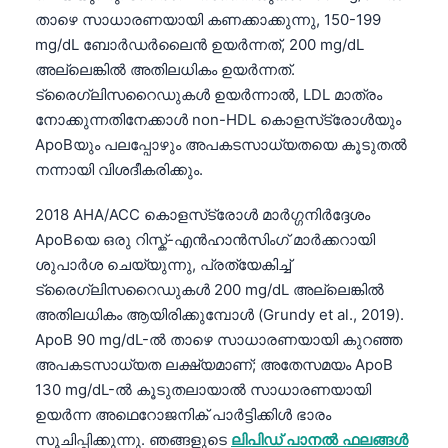
താഴെ സാധാരണയായി കണക്കാക്കുന്നു, 150-199
mg/dL ബോർഡർലൈൻ ഉയർന്നത്, 200 mg/dL
അല്ലെങ്കിൽ അതിലധികം ഉയർന്നത്.
ട്രൈഗ്ലിസറൈഡുകൾ ഉയർന്നാൽ, LDL മാത്രം
നോക്കുന്നതിനേക്കാൾ non-HDL കൊളസ്‌ട്രോൾയും
ApoBയും പലപ്പോഴും അപകടസാധ്യതയെ കൂടുതൽ
നന്നായി വിശദീകരിക്കും.
2018 AHA/ACC കൊളസ്‌ട്രോൾ മാർഗ്ഗനിർദ്ദേശം
ApoBയെ ഒരു റിസ്ക്-എൻഹാൻസിംഗ് മാർക്കറായി
ശുപാർശ ചെയ്യുന്നു, പ്രത്യേകിച്ച്
ട്രൈഗ്ലിസറൈഡുകൾ 200 mg/dL അല്ലെങ്കിൽ
അതിലധികം ആയിരിക്കുമ്പോൾ (Grundy et al., 2019).
ApoB 90 mg/dL-ൽ താഴെ സാധാരണയായി കുറഞ്ഞ
അപകടസാധ്യത ലക്ഷ്യമാണ്; അതേസമയം ApoB
130 mg/dL-ൽ കൂടുതലായാൽ സാധാരണയായി
ഉയർന്ന അഥെറോജനിക് പാർട്ടിക്കിൾ ഭാരം
സൂചിപ്പിക്കുന്നു. ഞങ്ങളുടെ
ലിപിഡ് പാനൽ ഫലങ്ങൾ