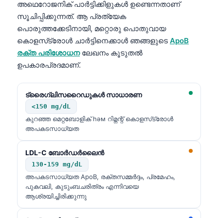
അഥെറോജനിക് പാർട്ടിക്കിളുകൾ ഉണ്ടെന്നതാണ്
സൂചിപ്പിക്കുന്നത്. ആ പ്രത്യേക
പൊരുത്തക്കേടിനായി, മറ്റൊരു പൊതുവായ
കൊളസ്‌ട്രോൾ ചാർട്ടിനെക്കാൾ ഞങ്ങളുടെ
ApoB
രക്ത പരിശോധന
ലേഖനം കൂടുതൽ
ഉപകാരപ്രദമാണ്.
ട്രൈഗ്ലിസറൈഡുകൾ സാധാരണ
<150 mg/dL
കുറഞ്ഞ മെറ്റബോളിക് һәм റിമ്നന്റ് കൊളസ്‌ട്രോൾ
അപകടസാധ്യത
LDL-C ബോർഡർലൈൻ
130-159 mg/dL
അപകടസാധ്യത ApoB, രക്തസമ്മർദ്ദം, പ്രമേഹം,
പുകവലി, കുടുംബചരിത്രം എന്നിവയെ
ആശ്രയിച്ചിരിക്കുന്നു