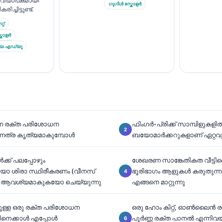
വ്യാപകമായി
ഗൂഗിൾ സ്കോളർ
രിച്ചിട്ടുണ്ട്.
്റ്
കോളർ
ിയ.എഡ്യൂ
ുന്ന രക്ത പരിശോധന
ഫിംഗർ-പ്രിക്ക് സാമ്പിളുകളിൽ
ന്നത്ര കൃത്യമാകുമ്പോൾ
ബയോമാർക്കറുകളാണ് ഏറ്റവും 
ക്ക് പലപ്പോഴും
ശേഖരണ സാങ്കേതികത വീട്ടി
യോ ശിരാ സ്ഥിരീകരണം (വീനസ്
ഭൂരിഭാഗം ആളുകൾ കരുതുന്ന
വശ്യമാകുകയോ ചെയ്യുന്നു
എങ്ങനെ മാറ്റുന്നു
തുള്ള ഒരു രക്ത പരിശോധന
ഒരു ഹോം കിറ്റ്, ഓൺലൈൻ 
നെക്കാൾ എപ്പോൾ
പൂർണ്ണ രക്ത പാനൽ എന്നിവ