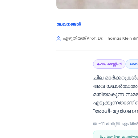
ലേഖനങ്ങൾ
എഴുതിയത് Prof. Dr. Thomas Klein
ഡെ
ഹോം ടെസ്റ്റിംഗ്
ലാബ്
ചില മാർക്കറുകൾക
അവ യഥാർത്ഥത്തിൽ ത
മതിയാകുന്ന സമയ
എടുക്കുന്നതാണ് 
“രോഗി-മുൻഗണന
📖 ~11 മിനിറ്റ്
📅
ഏപ്രിൽ 
Norsk bokmål
Ślōnskŏ gŏdka
📝 പ്രസിദ്ധ. ചെയ്തത