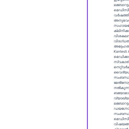
Gàidhlig
ലബോറട്ട
Euskara
മെഡിസി
വർഷത്ത
Македонски јазик
അനുഭവവ
സഹായത
Latviešu valoda
ക്ലിനിക്
വിശകലന
Galego
വിദഗ്ധത
അദ്ദേഹത്ത
অসমীয়া
Kantesti
മെഡിക്
සිංහල
സ്വകാര
سنڌي
നെറ്റ്‌വർക
വൈദ്യശാ
پښتو
സംബന്ധി
മേൽനോട്
നൽകുന്ന
ബയോമാർ
Slovenčina
വ്യാഖ്യ
ലബോറട്ട
Hrvatski
ഡയഗ്നോസ്
സംബന്ധിച
Suomi
മെഡിസ
Қазақ тілі
വിഷയങ്