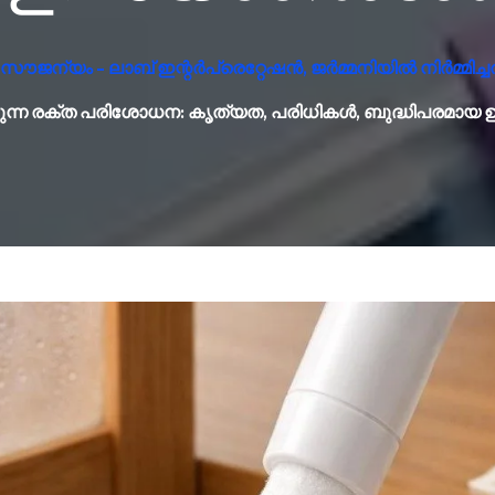
ൗജന്യം - ലാബ് ഇന്റർപ്രെറ്റേഷൻ, ജർമ്മനിയിൽ നിർമ്മിച്ച
ത്തുന്ന രക്ത പരിശോധന: കൃത്യത, പരിധികൾ, ബുദ്ധിപരമാ