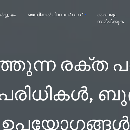
ർണ്ണയം
മെഡിക്കൽ റിസോഴ്‌സസ്
ഞങ്ങളെ
സമീപിക്കുക
ടത്തുന്ന രക്
പരിധികൾ, ബു
ഉപയോഗങ്ങൾ