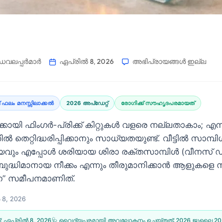
വലപ്പർമാർ
ഏപ്രിൽ 8, 2026
അഭിപ്രായങ്ങൾ ഇല്ല
 ഫലം മനസ്സിലാക്കൽ
2026 അപ്‌ഡേറ്റ്
രോഗിക്ക് സൗഹൃദപരമായത്
്കായി ഫിംഗർ-പ്രിക്ക് കിറ്റുകൾ വളരെ നല്ലതാകാം; എന
െറ്റിദ്ധരിപ്പിക്കാനും സാധ്യതയുണ്ട്. വീട്ടിൽ സാമ്പിള്
വും എപ്പോൾ ശരിയായ ശിരാ രക്തസാമ്പിള്‍ (വീനസ് 
ബുദ്ധിമാനായ നീക്കം എന്നും തീരുമാനിക്കാൻ ആളുകളെ 
” സമീപനമാണിത്.
8, 2026
്:
ഏപ്രിൽ 8, 2026
🩺 വൈദ്യപരമായി അവലോകനം ചെയ്തത്:
2026 ജൂലൈ 20