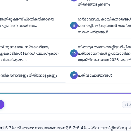
തിരഞ്ഞെടുക്കണം
തിരുകടന്ന് പ്രതികരിക്കാതെ
ഗർഭാവസ്ഥ, കായികതാരങ്
ൾ എങ്ങനെ വായിക്കാം
തെറാപ്പി, മറ്റ് കൂടുതൽ ജാ
സാഹചര്യങ്ങൾ
ുമ്പ് ഗുണമേന്മ, സ്വകാര്യത,
നിങ്ങളെ തന്നെ തെറ്റിദ്ധരിപ്പ
ചുവപ്പുകൊടികൾ (റെഡ് ഫ്ലാഗുകൾ)
പരിശോധനകൾ ഉപയോഗിക്കുന്
 വിലയിരുത്താം
യുക്തിസഹമായ 2026 പദ്ധത
ധീകരണങ്ങളും രീതിനോട്ടുകളും
പതിവ് ചോദ്യങ്ങൾ
v1.
സി
5.7%-ൽ താഴെ സാധാരണമാണ്; 5.7-6.4% പ്രീഡയബീറ്റിസ് സൂചിപ്പി