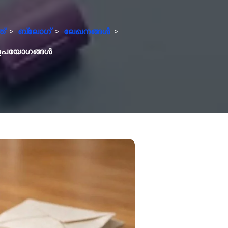
ത്
>
ബ്ലോഗ്
>
ലേഖനങ്ങൾ
>
യ ഉപയോഗങ്ങൾ