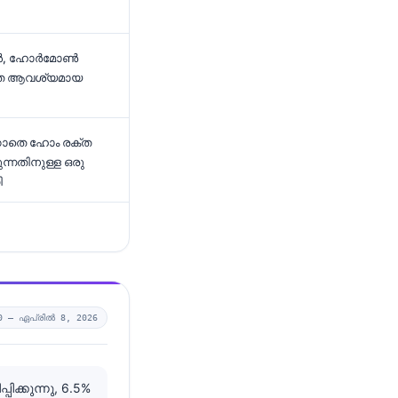
ങൾ, ഹോർമോൺ
ഗ്രത ആവശ്യമായ
ിക്കാതെ ഹോം രക്ത
നതിനുള്ള ഒരു
ി
0 —
ഏപ്രിൽ 8, 2026
ക്കുന്നു, 6.5%