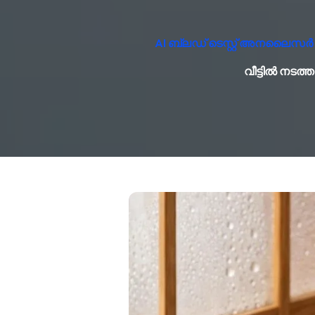
AI ബ്ലഡ് ടെസ്റ്റ് അനലൈസർ സ
വീട്ടിൽ നട