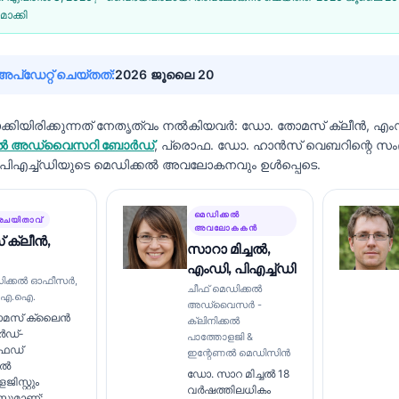
ാക്കി
്ഡേറ്റ് ചെയ്തത്:
2026 ജൂലൈ 20
ിയിരിക്കുന്നത് നേതൃത്വം നൽകിയവർ:
ഡോ. തോമസ് ക്ലീൻ, എം
െഡിക്കൽ അഡ്വൈസറി ബോർഡ്
, പ്രൊഫ. ഡോ. ഹാൻസ് വെബറിന്റെ സ
, പിഎച്ച്ഡിയുടെ മെഡിക്കൽ അവലോകനവും ഉൾപ്പെടെ.
മെഡിക്കൽ
രചയിതാവ്
അവലോകകൻ
 ക്ലീൻ,
സാറാ മിച്ചൽ,
എംഡി, പിഎച്ച്ഡി
ഡിക്കൽ ഓഫീസർ,
ചീഫ് മെഡിക്കൽ
്റി എ.ഐ.
അഡ്വൈസർ -
മസ് ക്ലൈൻ
ക്ലിനിക്കൽ
ർഡ്-
പാത്തോളജി &
ഫൈഡ്
ഇന്റേണൽ മെഡിസിൻ
കൽ
ഡോ. സാറ മിച്ചൽ 18
ിസ്റ്റും
വർഷത്തിലധികം
റ്റുമാണ്;