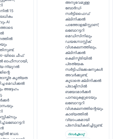
അനുഭവമുള്ള
റി
ബോർഡ്-
നിൽ 15
സർട്ടിഫൈഡ്
ിലധികം
ക്ലിനിക്കൽ
ും AI
പാത്തോളജിസ്റ്റാണ്;
്തോടെ
ലബോറട്ടറി
കൽ
മെഡിസിനിലും
ത്തിൽ
ഡയഗ്നോസ്റ്റിക്
യും
വിശകലനത്തിലും.
ിനുണ്ട്.
ക്ലിനിക്കൽ
 AI-യിലെ ചീഫ്
കെമിസ്ട്രിയിൽ
കൽ ഓഫീസറായി,
പ്രത്യേക
്യ ന്യുറൽ
സർട്ടിഫിക്കേഷനുകൾ
്കിന്റെ
അവർക്കുണ്ട്,
സ്ത്ര കൃത്യത
കൂടാതെ ക്ലിനിക്കൽ
ച്ച മെഡിക്കൽ
പ്രാക്ടീസിൽ
ടം അദ്ദേഹം
ബയോമാർക്കർ
ു.
പാനലുകളുടെയും
ക്കർ
ലബോറട്ടറി
ാനംയും
വിശകലനത്തിന്റെയും
റി
കാര്യത്തിൽ
റ്റിക്സും
വ്യാപകമായി
്ച് ലബോറട്ടറി
പ്രസിദ്ധീകരിച്ചിട്ടുണ്ട്.
ിൻ
ങളിൽ ഡോ.
റിസർച്ച്ഗേറ്റ്