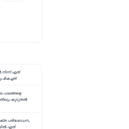
 നിന്ന് ഏത്
മികച്ചത്
ലെ ഫലങ്ങളെ
തിലും കൂടുതൽ
രക്ത പരിശോധന,
യിൽ ഏത്