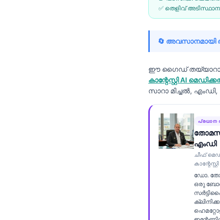
✅ തെളിവ് അടിസ്ഥാനമ
Frysk
Esperanto
🔄 അവസാനമായി അപ
Беларуская мова
Татар теле
ഈ ഗൈഡ് തയ്യാറാക്ക
Кыргызча
കാന്റേസ്റ്റി AI മ
സാറാ മിച്ചൽ, എംഡി
ئۇيغۇرچە
Cebuano
പ്രധാന 
Basa Jawa
തോമസ്
ພາສາລາວ
എംഡി
ചീഫ് മെ
Монгол
കാന്റേസ്റ
Afrikaans
ഡോ. തോ
ഒരു ബോ
العربية المغربية
സർട്ടി
ക്ലിനിക്
Occitan
ഹെമറ്റോളജ
ഇന്റേണിസ്