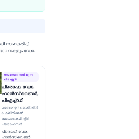
ഡി
സഹകരിച്ച്
ംഭാവനകളും ഡോ.
സംഭാവന നൽകുന്ന
വിദഗ്ദ്ധൻ
പ്രൊഫ. ഡോ.
ഹാൻസ് വെബർ,
പിഎച്ച്ഡി
ലബോറട്ടറി മെഡിസിൻ
& ക്ലിനിക്കൽ
ബയോകെമിസ്ട്രി
പ്രൊഫസർ
പ്രൊഫ്. ഡോ.
ഹാൻസ് വെബർ