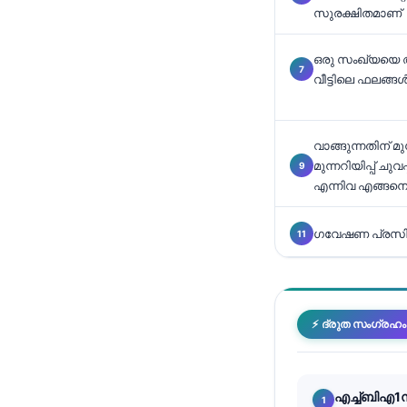
സുരക്ഷിതമാണ്
తెలుగు
मराठी
ഒരു സംഖ്യയെ അ
വീട്ടിലെ ഫലങ്ങ
اردو
বাংলা
വാങ്ങുന്നതിന് മ
Shqip
മുന്നറിയിപ്പ് 
Magyar
എന്നിവ എങ്ങനെ
Slovenščina
ഗവേഷണ പ്രസിദ്
한국어
Polski
Lietuvių kalba
⚡ ദ്രുത സംഗ്രഹം
Русский
ქართული
Čeština
എച്ച്ബിഎ1