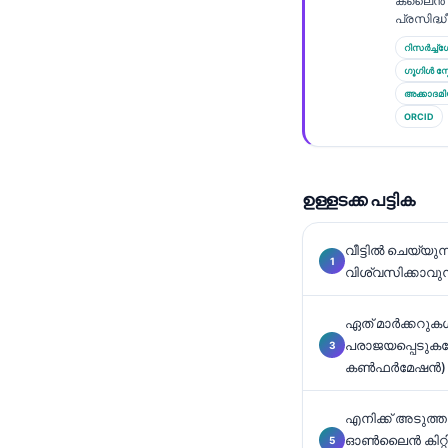
ക്ലൈൻ 
Català
പ്രസിദ്ധീക
O‘zbekcha
റിസർച്ച്ഗേറ
ഗൂഗിൾ സ്
Українська
അക്കാദമ
አማርኛ
ORCID
Kiswahili
ភាសាខ្មែរ
ഉള്ളടക്ക പട്ടിക
ဗမာစာ
ไทย
വീട്ടിൽ ചെയ്യ
വിശ്വസിക്കാവു
Tagalog
Tiếng Việt
ഏത് മാർക്കറുകൾ
Bahasa Melayu
പരാജയപ്പെടുക
കൺഫർമേഷൻ) ആ
ಕನ್ನಡ
ગુજરાતી
എനിക്ക് അടുത്
ഓൺലൈൻ കിറ്റി
தமிழ்