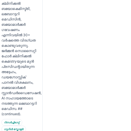
ക്ലിനിക്കൽ
ബയോകെമിസ്ട്രി,
ലബോറട്ടറി
മെഡിസിൻ,
ബയോമാർക്കർ
ഗവേഷണം
എന്നിവയിൽ 30+
വർഷത്തെ വിദഗ്ധത
കൊണ്ടുവരുന്നു.
ജർമ്മൻ സൊസൈറ്റി
ഫോർ ക്ലിനിക്കൽ
കെമistryയുടെ മുൻ
പ്രസിഡന്റായിരുന്ന
അദ്ദേഹം,
ഡയഗ്നോസ്റ്റിക്
പാനൽ വിശകലനം,
ബയോമാർക്കർ
സ്റ്റാൻഡർഡൈസേഷൻ,
AI സഹായത്തോടെ
നടത്തുന്ന ലബോറട്ടറി
മെഡിസ. ##
(continued).
റിസർച്ച്ഗേറ്റ്
ഗൂഗിൾ സ്കോളർ