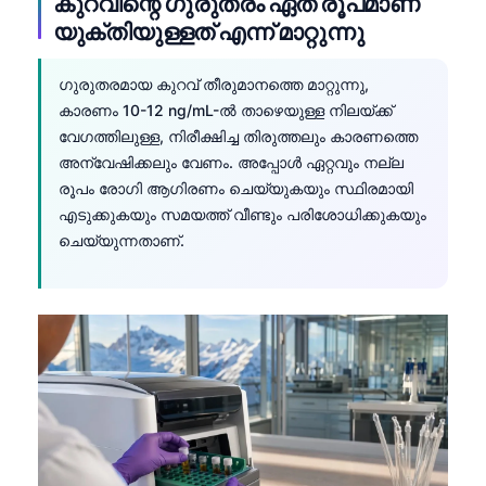
കുറവിന്റെ ഗുരുതരം ഏത് രൂപമാണ്
യുക്തിയുള്ളത് എന്ന് മാറ്റുന്നു
ഗുരുതരമായ കുറവ് തീരുമാനത്തെ മാറ്റുന്നു,
കാരണം 10-12 ng/mL-ൽ താഴെയുള്ള നിലയ്ക്ക്
വേഗത്തിലുള്ള, നിരീക്ഷിച്ച തിരുത്തലും കാരണത്തെ
അന്വേഷിക്കലും വേണം. അപ്പോൾ ഏറ്റവും നല്ല
രൂപം രോഗി ആഗിരണം ചെയ്യുകയും സ്ഥിരമായി
എടുക്കുകയും സമയത്ത് വീണ്ടും പരിശോധിക്കുകയും
ചെയ്യുന്നതാണ്.
Norsk bokmål
Ślōnskŏ gŏdka