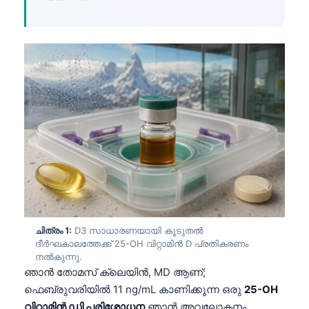
ചിത്രം 1:
D3 സാധാരണയായി കൂടുതൽ
ദീർഘകാലത്തേക്ക് 25-OH വിറ്റാമിൻ D പ്രതികരണം
നൽകുന്നു.
ഞാൻ തോമസ് ക്ലെയിൻ, MD ആണ്;
ഫെബ്രുവരിയിൽ 11 ng/mL കാണിക്കുന്ന ഒരു
25-OH
വിറ്റാമിൻ ഡി പരിശോധന
ഞാൻ അവലോകനം