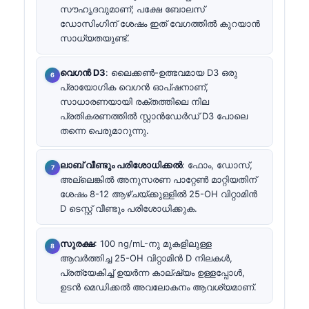
സൗഹൃദവുമാണ്; പക്ഷേ ബോലസ്
ഡോസിംഗിന് ശേഷം ഇത് വേഗത്തിൽ കുറയാൻ
സാധ്യതയുണ്ട്.
വെഗൻ D3
: ലൈക്കൺ-ഉത്ഭവമായ D3 ഒരു
പ്രായോഗിക വെഗൻ ഓപ്ഷനാണ്,
സാധാരണയായി രക്തത്തിലെ നില
പ്രതികരണത്തിൽ സ്റ്റാൻഡേർഡ് D3 പോലെ
തന്നെ പെരുമാറുന്നു.
ലാബ് വീണ്ടും പരിശോധിക്കൽ
: ഫോം, ഡോസ്,
അല്ലെങ്കിൽ അനുസരണ പാറ്റേൺ മാറ്റിയതിന്
ശേഷം 8-12 ആഴ്ചയ്ക്കുള്ളിൽ 25-OH വിറ്റാമിൻ
D ടെസ്റ്റ് വീണ്ടും പരിശോധിക്കുക.
സുരക്ഷ
: 100 ng/mL-നു മുകളിലുള്ള
ആവർത്തിച്ച 25-OH വിറ്റാമിൻ D നിലകൾ,
പ്രത്യേകിച്ച് ഉയർന്ന കാല്ഷ്യം ഉള്ളപ്പോൾ,
ഉടൻ മെഡിക്കൽ അവലോകനം ആവശ്യമാണ്.