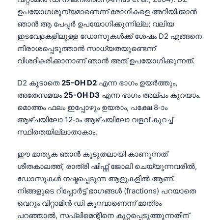
ഉപയോഗശൂന്യമാണെന്ന് രോഗികളെ അറിയിക്കാൻ
ഞാൻ ആ പേപ്പർ ഉപയോഗിക്കുന്നില്ല; വലിയ
ഇടവേളകളിലുള്ള ഡോസുകൾക്ക് ശേഷം D2 എങ്ങനെ
നിരാശപ്പെടുത്താൻ സാധ്യതയുണ്ടെന്ന്
വിശദീകരിക്കാനാണ് ഞാൻ അത് ഉപയോഗിക്കുന്നത്.
D2 കൂടാതെ
25-OH D2
എന്ന ഭാഗം ഉയർത്തും,
അതേസമയം
25-OH D3
എന്ന ഭാഗം അല്പം കുറയാം.
മൊത്തം ഫലം ഇപ്പോഴും ഉയരാം, പക്ഷേ 8-ാം
ആഴ്ചയിലോ 12-ാം ആഴ്ചയിലോ വളവ് കുറച്ച്
സ്ഥിരതയില്ലാതാകാം.
ഈ മാതൃക ഞാൻ കൂടുതലായി കാണുന്നത്
ശീതകാലത്ത്, രാത്രി ഷിഫ്റ്റ് ജോലി ചെയ്യുന്നവരിൽ,
ഡോസുകൾ നഷ്ടപ്പെടുന്ന ആളുകളിൽ ആണ്.
നിങ്ങളുടെ റിപ്പോർട്ട് ഭാഗങ്ങൾ (fractions) പറയാതെ
വെറും വിറ്റാമിൻ ഡി കുറവാണെന്ന് മാത്രം
പറഞ്ഞാൽ, സപ്ലിമെന്റിനെ കുറ്റപ്പെടുത്തുന്നതിന്