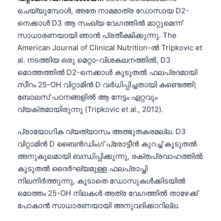
ചെയ്യുമ്പോൾ, അതേ നാമമാത്ര ഡോസായ D2-
നെക്കാൾ D3 ആ സംഖ്യ വേഗത്തിൽ മാറ്റുമെന്ന്
സാധാരണയായി ഞാൻ പ്രതീക്ഷിക്കുന്നു. The
American Journal of Clinical Nutrition-ൽ Tripkovic et
al. നടത്തിയ ഒരു മെറ്റാ-വിശകലനത്തിൽ, D3
മൊത്തത്തിൽ D2-നെക്കാൾ കൂടുതൽ ഫലപ്രദമായി
സീറം 25-OH വിറ്റാമിൻ D വർധിപ്പിച്ചതായി കണ്ടെത്തി;
ബോലസ് പഠനങ്ങളിൽ ആ നേട്ടം ഏറ്റവും
വ്യക്തമായിരുന്നു (Tripkovic et al., 2012).
പ്രായോഗിക വ്യത്യാസം അത്ഭുതകരമല്ല. D3
വിറ്റാമിൻ D ബൈൻഡിംഗ് പ്രോട്ടീൻ കുറച്ച് കൂടുതൽ
അനുകൂലമായി ബന്ധിപ്പിക്കുന്നു, രക്തപ്രവാഹത്തിൽ
കൂടുതൽ ദൈർഘ്യമുള്ള ഫലപ്രാപ്തി
നിലനിർത്തുന്നു, കൂടാതെ ഡോസുകൾക്കിടയിൽ
മൊത്തം 25-OH നിലകൾ അത്ര വേഗത്തിൽ താഴേക്ക്
പോകാൻ സാധാരണയായി അനുവദിക്കാറില്ല.