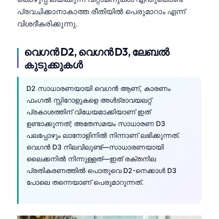
Català
പ്രവചിക്കാനാകാത്ത രീതിയിൽ പെരുമാറാം എന്ന്
വിശദീകരിക്കുന്നു.
O‘zbekcha
Українська
വെഗൻ D2, വെഗൻ D3, ലേബൽ
አማርኛ
കുടുക്കുകൾ
Kiswahili
ភាសាខ្មែរ
D2 സാധാരണയായി വെഗൻ ആണ്, കാരണം
ഫംഗൽ സ്റ്റിറോളുകളെ അൾട്രാവയലറ്റ്
ဗမာစာ
പ്രകാശത്തിന് വിധേയമാക്കിയാണ് ഇത്
ไทย
ഉണ്ടാക്കുന്നത്; അതേസമയം സാധാരണ D3
പലപ്പോഴും ലാനോളിനിൽ നിന്നാണ് ലഭിക്കുന്നത്.
Tagalog
വെഗൻ D3 നിലവിലുണ്ട്—സാധാരണയായി
Tiếng Việt
ലൈക്കനിൽ നിന്നുള്ളത്—ഇത് രക്തനില
Bahasa Melayu
പ്രതികരണത്തിൽ പൊതുവെ D2-നെക്കാൾ D3
പോലെ തന്നെയാണ് പെരുമാറുന്നത്.
ಕನ್ನಡ
ગુજરાતી
தமிழ்