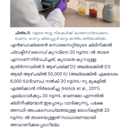
Frysk
Esperanto
Беларуская мова
ചിത്രം 5:
വളരെ താഴ്ന്ന നിലകൾക്ക് കാരണാന്വേഷണം
Татар теле
വേണം; വെറും ക്യാപ്സൂൾ മാറ്റം മാത്രം മതിയാകില്ല.
Кыргызча
എൻഡോക്രൈൻ സൊസൈറ്റിയുടെ ക്ലിനിക്കൽ
പ്രാക്ടീസ് ഗൈഡ് കുറവിനെ 20 ng/mL-ൽ താഴെ
ئۇيغۇرچە
എന്നാണ് നിർവചിച്ചത്, കൂടാതെ കുറവുള്ള
Cebuano
മുതിർന്നവരിൽ 8 ആഴ്ചയ്ക്ക് D2 അല്ലെങ്കിൽ D3
Basa Jawa
ആയി ആഴ്ചയിൽ 50,000 IU (അല്ലെങ്കിൽ ഏകദേശം
6,000 IU/ദിവസം) നൽകി 30 ng/mL-നു മുകളിൽ
ພາສາລາວ
എത്തിക്കാൻ നിർദേശിച്ചു (Holick et al., 2011).
Монгол
എല്ലാവർക്കും 30 ng/mL വേണമോ എന്നതിൽ
Afrikaans
ക്ലിനീഷ്യന്മാർ ഇപ്പോഴും വാദിക്കുന്നു, പക്ഷേ
അസ്ഥി-അപകടസാധ്യതയുള്ള രോഗികളിൽ 20
العربية المغربية
ng/mL-ൽ താഴെയുള്ളത് സാധാരണയായി
Occitan
അവഗണിക്കപ്പെടാറില്ല.