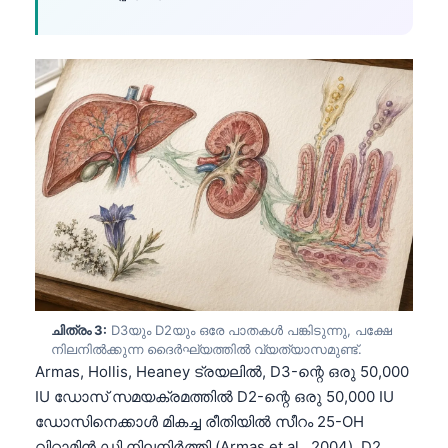
ചിത്രം 3:
D3യും D2യും ഒരേ പാതകൾ പങ്കിടുന്നു, പക്ഷേ
നിലനിൽക്കുന്ന ദൈർഘ്യത്തിൽ വ്യത്യാസമുണ്ട്.
Armas, Hollis, Heaney ട്രയലിൽ, D3-ന്റെ ഒരു 50,000
IU ഡോസ് സമയക്രമത്തിൽ D2-ന്റെ ഒരു 50,000 IU
ഡോസിനെക്കാൾ മികച്ച രീതിയിൽ സീറം 25-OH
വിറ്റാമിൻ ഡി നിലനിർത്തി (Armas et al., 2004). D2