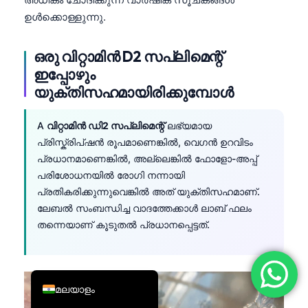
ഉൾക്കൊള്ളുന്നു.
简体中文
Română
ഒരു വിറ്റാമിൻ D2 സപ്ലിമെന്റ്
Türkçe
ഇപ്പോഴും
Ελληνικά
യുക്തിസഹമായിരിക്കുമ്പോൾ
Português
A
വിറ്റാമിൻ ഡി2 സപ്ലിമെന്റ്
ലഭ്യമായ
Español
പ്രിസ്ക്രിപ്ഷൻ രൂപമാണെങ്കിൽ, വെഗൻ ഉറവിടം
Italiano
പ്രധാനമാണെങ്കിൽ, അല്ലെങ്കിൽ ഫോളോ-അപ്പ്
പരിശോധനയിൽ രോഗി നന്നായി
עִבְרִית
പ്രതികരിക്കുന്നുവെങ്കിൽ അത് യുക്തിസഹമാണ്.
Français
ലേബൽ സംബന്ധിച്ച വാദത്തേക്കാൾ ലാബ് ഫലം
العربية
തന്നെയാണ് കൂടുതൽ പ്രധാനപ്പെട്ടത്.
Deutsch
English
മലയാളം