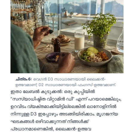
తెలుగు
मराठी
اردو
বাংলা
Shqip
Magyar
Slovenščina
한국어
ചിത്രം 6:
വെഗൻ D3 സാധാരണയായി ലൈക്കൻ-
ഉത്ഭവമാണ്; D2 സാധാരണയായി ഫംഗസ്-ഉത്ഭവമാണ്.
Polski
ഇതാ ലേബൽ കുടുക്കൽ: ഒരു കുപ്പിയിൽ
Lietuvių kalba
“സസ്യാധിഷ്ഠിത വിറ്റാമിൻ ഡി” എന്ന് പറയാമെങ്കിലും,
ഉറവിടം വ്യക്തമാക്കിയിട്ടില്ലെങ്കിൽ ലാനോളിനിൽ
Русский
നിന്നുള്ള D3 ഇപ്പോഴും അടങ്ങിയിരിക്കാം. മൃഗജന്യ
ქართული
ഘടകങ്ങൾ ഒഴിവാക്കുന്നത് നിങ്ങൾക്ക്
Čeština
പ്രധാനമാണെങ്കിൽ, ലൈക്കൻ-ഉത്ഭവ