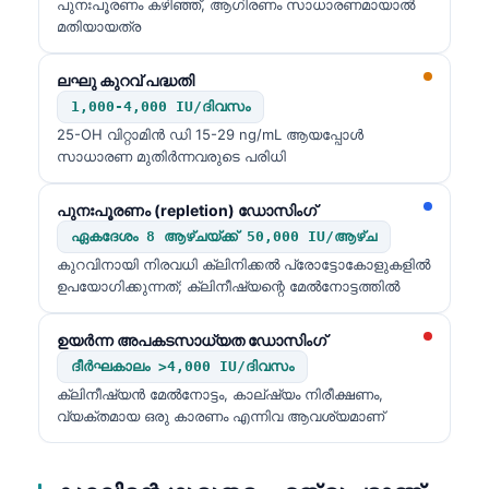
പുനഃപൂരണം കഴിഞ്ഞ്, ആഗിരണം സാധാരണമായാൽ
മതിയായത്ര
ലഘു കുറവ് പദ്ധതി
1,000-4,000 IU/ദിവസം
25-OH വിറ്റാമിൻ ഡി 15-29 ng/mL ആയപ്പോൾ
സാധാരണ മുതിർന്നവരുടെ പരിധി
പുനഃപൂരണം (repletion) ഡോസിംഗ്
ഏകദേശം 8 ആഴ്ചയ്ക്ക് 50,000 IU/ആഴ്ച
കുറവിനായി നിരവധി ക്ലിനിക്കൽ പ്രോട്ടോകോളുകളിൽ
ഉപയോഗിക്കുന്നത്; ക്ലിനീഷ്യന്റെ മേൽനോട്ടത്തിൽ
ഉയർന്ന അപകടസാധ്യത ഡോസിംഗ്
ദീർഘകാലം >4,000 IU/ദിവസം
ക്ലിനീഷ്യൻ മേൽനോട്ടം, കാല്ഷ്യം നിരീക്ഷണം,
വ്യക്തമായ ഒരു കാരണം എന്നിവ ആവശ്യമാണ്