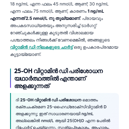
18 ng/mL എന്ന ഫലം 45 nmol/L ആണ്; 30 ng/mL
എന്ന ഫലം 75 nmol/L ആണ്, കാരണം
1 ng/mL
എന്നത് 2.5 nmol/L നു തുല്യമാണ്
. പ്രായവും
അപകടസാധ്യതയും അനുസരിച്ച് ടാർഗറ്റ്
റേഞ്ചുകൾക്കുള്ള കൂടുതൽ വിശാലമായ
പശ്ചാത്തലം നിങ്ങൾക്ക് വേണമെങ്കിൽ, ഞങ്ങളുടെ
വിറ്റാമിൻ ഡി നിലകളുടെ ചാർട്ട്
ഒരു ഉപകാരപ്രദമായ
കൂട്ടായ്മയാണ്.
25-OH വിറ്റാമിൻ ഡി പരിശോധന
യഥാർത്ഥത്തിൽ എന്താണ്
അളക്കുന്നത്
ദി
25-OH വിറ്റാമിൻ ഡി പരിശോധന
മൊത്തം
രക്തചംക്രമണ 25-ഹൈഡ്രോക്സിവിറ്റാമിൻ D
അളക്കുന്നു; ഇത് സാധാരണയായി ng/mL
അല്ലെങ്കിൽ nmol/L ആയി 25(OH)D എന്ന പേരിൽ
റിപ്പോർട്ട് ചെയ്യുന്നു. സൂര്യപ്രകാശം, ആഹാരം,