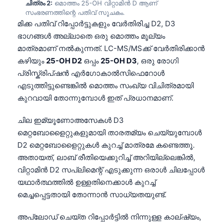
ചിത്രം 2:
മൊത്തം 25-OH വിറ്റാമിൻ D ആണ്
സംഭരണത്തിന്റെ പതിവ് സൂചകം.
മിക്ക പതിവ് റിപ്പോർട്ടുകളും വേർതിരിച്ച D2, D3
ഭാഗങ്ങൾ അല്ലാതെ ഒരു മൊത്തം മൂല്യം
മാത്രമാണ് നൽകുന്നത്. LC-MS/MSക്ക് വേർതിരിക്കാൻ
കഴിയും
25-OH D2
ഒപ്പം
25-OH D3
, ഒരു രോഗി
പ്രിസ്ക്രിപ്ഷൻ എർഗോകാൽസിഫെറോൾ
എടുത്തിട്ടുണ്ടെങ്കിൽ മൊത്തം സംഖ്യ വിചിത്രമായി
കുറവായി തോന്നുമ്പോൾ ഇത് പ്രധാനമാണ്.
ചില ഇമ്യൂണോഅസേകൾ D3
മെറ്റബോളൈറ്റുകളുമായി താരതമ്യം ചെയ്യുമ്പോൾ
D2 മെറ്റബോളൈറ്റുകൾ കുറച്ച് മാത്രമേ കണ്ടെത്തൂ.
അതായത്, ലാബ് രീതിയെക്കുറിച്ച് അറിയില്ലെങ്കിൽ,
വിറ്റാമിൻ D2 സപ്ലിമെന്റ് എടുക്കുന്ന ഒരാൾ ചിലപ്പോൾ
യഥാർത്ഥത്തിൽ ഉള്ളതിനെക്കാൾ കുറച്ച്
മെച്ചപ്പെട്ടതായി തോന്നാൻ സാധ്യതയുണ്ട്.
അപ്‌ലോഡ് ചെയ്ത റിപ്പോർട്ടിൽ നിന്നുള്ള കാല്ഷ്യം,