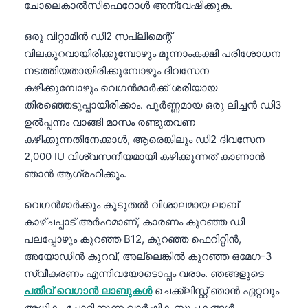
ചോലെകാൽസിഫെറോൾ അന്വേഷിക്കുക.
日本語
Eesti
ഒരു വിറ്റാമിൻ ഡി2 സപ്ലിമെന്റ്
Azərbaycan dili
വിലകുറവായിരിക്കുമ്പോഴും മൂന്നാംകക്ഷി പരിശോധന
നടത്തിയതായിരിക്കുമ്പോഴും ദിവസേന
Bosanski
കഴിക്കുമ്പോഴും വെഗൻമാർക്ക് ശരിയായ
Svenska
തിരഞ്ഞെടുപ്പായിരിക്കാം. പൂർണ്ണമായ ഒരു ലിച്ചൻ ഡി3
Српски језик
ഉൽപ്പന്നം വാങ്ങി മാസം രണ്ടുതവണ
കഴിക്കുന്നതിനേക്കാൾ, ആരെങ്കിലും ഡി2 ദിവസേന
Íslenska
2,000 IU വിശ്വസനീയമായി കഴിക്കുന്നത് കാണാൻ
Հայերեն
ഞാൻ ആഗ്രഹിക്കും.
Bahasa Indonesia
വെഗൻമാർക്കും കൂടുതൽ വിശാലമായ ലാബ്
हिन्दी
കാഴ്ചപ്പാട് അർഹമാണ്, കാരണം കുറഞ്ഞ ഡി
Nederlands
പലപ്പോഴും കുറഞ്ഞ B12, കുറഞ്ഞ ഫെറിറ്റിൻ,
അയോഡിൻ കുറവ്, അല്ലെങ്കിൽ കുറഞ്ഞ ഒമേഗ-3
Dansk
സ്വീകരണം എന്നിവയോടൊപ്പം വരാം. ഞങ്ങളുടെ
Български
പതിവ് വെഗാൻ ലാബുകൾ
ചെക്ക്ലിസ്റ്റ് ഞാൻ ഏറ്റവും
فارسی
അധികം ചോദിക്കുന്ന വാർഷിക സൂചകങ്ങൾ