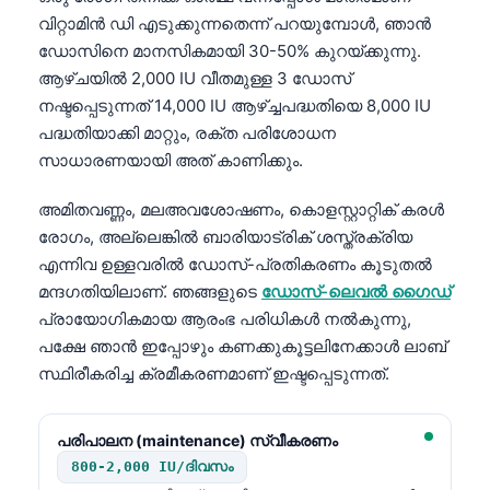
വിറ്റാമിൻ ഡി എടുക്കുന്നതെന്ന് പറയുമ്പോൾ, ഞാൻ
ഡോസിനെ മാനസികമായി 30-50% കുറയ്ക്കുന്നു.
ആഴ്ചയിൽ 2,000 IU വീതമുള്ള 3 ഡോസ്
നഷ്ടപ്പെടുന്നത് 14,000 IU ആഴ്ച്ചപദ്ധതിയെ 8,000 IU
പദ്ധതിയാക്കി മാറ്റും, രക്ത പരിശോധന
സാധാരണയായി അത് കാണിക്കും.
അമിതവണ്ണം, മലഅവശോഷണം, കൊളസ്റ്റാറ്റിക് കരൾ
രോഗം, അല്ലെങ്കിൽ ബാരിയാട്രിക് ശസ്ത്രക്രിയ
എന്നിവ ഉള്ളവരിൽ ഡോസ്-പ്രതികരണം കൂടുതൽ
മന്ദഗതിയിലാണ്. ഞങ്ങളുടെ
ഡോസ്-ലെവൽ ഗൈഡ്
പ്രായോഗികമായ ആരംഭ പരിധികൾ നൽകുന്നു,
പക്ഷേ ഞാൻ ഇപ്പോഴും കണക്കുകൂട്ടലിനേക്കാൾ ലാബ്
സ്ഥിരീകരിച്ച ക്രമീകരണമാണ് ഇഷ്ടപ്പെടുന്നത്.
പരിപാലന (maintenance) സ്വീകരണം
800-2,000 IU/ദിവസം