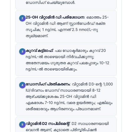
ഡോസിംഗ് ചെയ്യുമ്പോൾ.
25-OH വിറ്റാമിൻ ഡി പരിശോധന
: മൊത്തം 25-
OH വിറ്റാമിൻ ഡി ആണ് സ്റ്റാൻഡേർഡ് രക്ത
സൂചിക; 1 ng/mL എന്നത് 2.5 nmol/L-നു
തുല്യമാണ്.
കുറവ് കട്ട്‌ഓഫ്
: പല ഡോക്ടർമാരും കുറവ് 20
ng/mL-ൽ താഴെയായി നിർവചിക്കുന്നു;
അതേസമയം ഗുരുതര കുറവ് പലപ്പോഴും 10-12
ng/mL-ൽ താഴെയായിരിക്കും.
ഡോസിംഗ് പ്രതികരണം
: വിറ്റാമിൻ D3-ന്റെ 1,000
IU/ദിവസം ഡോസ് സാധാരണയായി 8-12
ആഴ്ചയ്ക്കുശേഷം 25-OH വിറ്റാമിൻ ഡി
ഏകദേശം 7-10 ng/mL വരെ ഉയർത്തും; എങ്കിലും
ശരീരഭാരവും ആഗിരണവും പ്രധാനമാണ്.
വിറ്റാമിൻ D2 സപ്ലിമെന്റ്
: D2 സാധാരണയായി
വെഗൻ ആണ്, കൂടാതെ പ്രിസ്ക്രിപ്ഷൻ