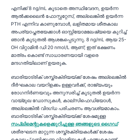
Gàidhlig
എനിക്ക് 8 ng/mL കൂടാതെ അസ്ഥിവേദന, ഉയർന്ന
Euskara
ആൽക്കലൈൻ ഫോസ്ഫറ്റേസ്, അല്ലെങ്കിൽ ഉയർന്ന
Македонски јазик
PTH എന്നിവ കാണുമ്പോൾ, ലളിതമായ ശീതകാല
Latviešu valoda
അപര്യാപ്തതയേക്കാൾ ഓസ്റ്റിയോമലേഷ്യയെ കുറിച്ച്
ഞാൻ കൂടുതൽ ആശങ്കപ്പെടുന്നു. 8 ng/mL ആയ 25-
Galego
OH വിറ്റാമിൻ ഡി 20 nmol/L ആണ്; ഇത് ഭക്ഷണം
অসমীয়া
മാത്രം കൊണ്ട് സാധാരണയായി വളരെ
සිංහල
മന്ദഗതിയിലാണ് ഉയരുക.
سنڌي
ബാരിയാട്രിക് ശസ്ത്രക്രിയയ്ക്ക് ശേഷം അല്ലെങ്കിൽ
پښتو
ദീർഘകാല വയറിളക്കം ഉള്ളവർക്ക്, രാജ്യംയും
രോഗനിർണയവും അനുസരിച്ച് കൂടുതൽ ഉയർന്ന
വായ്മുഖ ഡോസുകൾ, കാല്സിഫെഡിയോൾ,
Slovenčina
അല്ലെങ്കിൽ വിദഗ്ധ പരിചരണം ആവശ്യമാകാം.
Hrvatski
ബാരിയാട്രിക് ശസ്ത്രക്രിയയ്ക്ക് ശേഷമുള്ള
സപ്ലിമെന്റുകളെക്കുറിച്ചുള്ള ഞങ്ങളുടെ ഗൈഡ്
Suomi
ശരീരഘടന മാറ്റുന്ന ശസ്ത്രക്രിയകൾക്ക് ശേഷം
Қазақ тілі
കൊഴുപ്പ് ലയിക്കുന്ന വിറ്റാമിനുകൾ എന്തുകൊണ്ട്