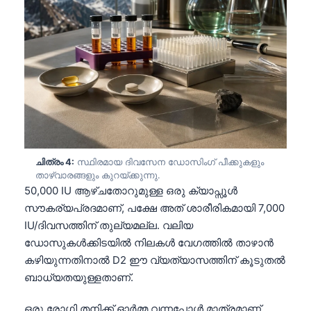
ചിത്രം 4:
സ്ഥിരമായ ദിവസേന ഡോസിംഗ് പീക്കുകളും
താഴ്വാരങ്ങളും കുറയ്ക്കുന്നു.
50,000 IU ആഴ്ചതോറുമുള്ള ഒരു ക്യാപ്സൂൾ
സൗകര്യപ്രദമാണ്, പക്ഷേ അത് ശാരീരികമായി 7,000
IU/ദിവസത്തിന് തുല്യമല്ല. വലിയ
ഡോസുകൾക്കിടയിൽ നിലകൾ വേഗത്തിൽ താഴാൻ
കഴിയുന്നതിനാൽ D2 ഈ വ്യത്യാസത്തിന് കൂടുതൽ
ബാധ്യതയുള്ളതാണ്.
ഒരു രോഗി തനിക്ക് ഓർമ്മ വന്നപ്പോൾ മാത്രമാണ്