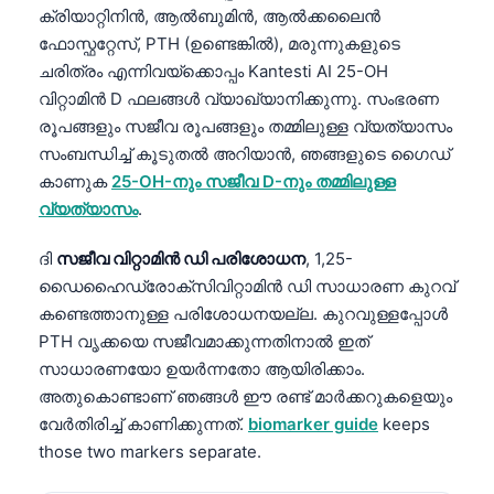
ക്രിയാറ്റിനിൻ, ആൽബുമിൻ, ആൽക്കലൈൻ
ഫോസ്ഫറ്റേസ്, PTH (ഉണ്ടെങ്കിൽ), മരുന്നുകളുടെ
ചരിത്രം എന്നിവയ്ക്കൊപ്പം Kantesti AI 25-OH
വിറ്റാമിൻ D ഫലങ്ങൾ വ്യാഖ്യാനിക്കുന്നു. സംഭരണ
രൂപങ്ങളും സജീവ രൂപങ്ങളും തമ്മിലുള്ള വ്യത്യാസം
സംബന്ധിച്ച് കൂടുതൽ അറിയാൻ, ഞങ്ങളുടെ ഗൈഡ്
കാണുക
25-OH-നും സജീവ D-നും തമ്മിലുള്ള
വ്യത്യാസം
.
ദി
സജീവ വിറ്റാമിൻ ഡി പരിശോധന
, 1,25-
ഡൈഹൈഡ്രോക്സിവിറ്റാമിൻ ഡി സാധാരണ കുറവ്
കണ്ടെത്താനുള്ള പരിശോധനയല്ല. കുറവുള്ളപ്പോൾ
PTH വൃക്കയെ സജീവമാക്കുന്നതിനാൽ ഇത്
സാധാരണയോ ഉയർന്നതോ ആയിരിക്കാം.
അതുകൊണ്ടാണ് ഞങ്ങൾ ഈ രണ്ട് മാർക്കറുകളെയും
വേർതിരിച്ച് കാണിക്കുന്നത്.
biomarker guide
keeps
those two markers separate.