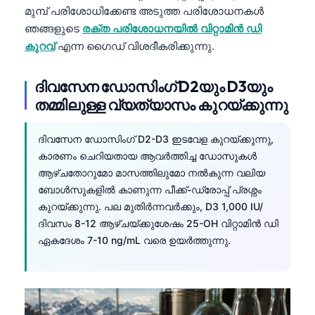
മുമ്പ് പരിശോധിക്കേണ്ട അടുത്ത പരിശോധനകൾ
ഞങ്ങളുടെ
രക്ത പരിശോധനയിൽ വിറ്റാമിൻ ഡി
കുറവ്
എന്ന ഗൈഡ് വിശദീകരിക്കുന്നു.
ദിവസേന ഡോസിംഗ് D2യും D3യും
തമ്മിലുള്ള വ്യത്യാസം കുറയ്ക്കുന്നു
ദിവസേന ഡോസിംഗ് D2-D3 ഇടവേള കുറയ്ക്കുന്നു,
കാരണം ചെറിയതായ ആവർത്തിച്ച ഡോസുകൾ
ആഴ്ചതോറുമോ മാസത്തിലുമോ നൽകുന്ന വലിയ
ബോൾസുകളിൽ കാണുന്ന പീക്ക്-ഡ്രോപ്പ് പ്രശ്നം
കുറയ്ക്കുന്നു. പല മുതിർന്നവർക്കും, D3 1,000 IU/
ദിവസം 8-12 ആഴ്ചയ്ക്കുശേഷം 25-OH വിറ്റാമിൻ ഡി
ഏകദേശം 7-10 ng/mL വരെ ഉയർത്തുന്നു.