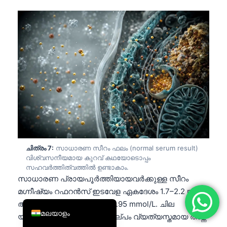
简体中文
Română
Türkçe
Ελληνικά
Português
Español
Italiano
עִבְרִית
Français
ചിത്രം 7:
സാധാരണ സീറം ഫലം (normal serum result)
വിശ്വസനീയമായ കുറവ് കഥയോടൊപ്പം
العربية
സഹവർത്തിത്വത്തിൽ ഉണ്ടാകാം.
സാധാരണ പ്രായപൂർത്തിയായവർക്കുള്ള സീറം
Deutsch
മഗ്നീഷ്യം റഫറൻസ് ഇടവേള ഏകദേശം 1.7–2.2 mg/dL
English
ആണ്, അല്ലെങ്കിൽ 0.70–0.95 mmol/L. ചില
മലയാളം
യൂറോപ്യൻ ലാബുകൾ അല്പം വ്യത്യസ്തമായ താഴ്ന്ന