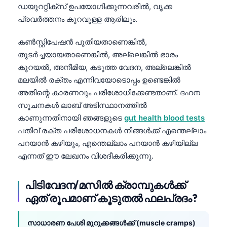
ഡയുററ്റിക്‌സ് ഉപയോഗിക്കുന്നവരിൽ, വൃക്ക
Frysk
പ്രവർത്തനം കുറവുള്ള ആരിലും.
Esperanto
കൺസ്റ്റിപേഷൻ പുതിയതാണെങ്കിൽ,
Беларуская мова
തുടർച്ചയായതാണെങ്കിൽ, അല്ലെങ്കിൽ ഭാരം
Татар теле
കുറയൽ, അനീമിയ, കടുത്ത വേദന, അല്ലെങ്കിൽ
Кыргызча
മലയിൽ രക്തം എന്നിവയോടൊപ്പം ഉണ്ടെങ്കിൽ
അതിന്റെ കാരണവും പരിശോധിക്കേണ്ടതാണ്. ദഹന
ئۇيغۇرچە
സൂചനകൾ ലാബ് അടിസ്ഥാനത്തിൽ
Cebuano
കാണുന്നതിനായി ഞങ്ങളുടെ
gut health blood tests
Basa Jawa
പതിവ് രക്ത പരിശോധനകൾ നിങ്ങൾക്ക് എന്തെല്ലാം
പറയാൻ കഴിയും, എന്തെല്ലാം പറയാൻ കഴിയില്ല
ພາສາລາວ
എന്നത് ഈ ലേഖനം വിശദീകരിക്കുന്നു.
Монгол
Afrikaans
പിടിവേദന/മസിൽ ക്രാമ്പുകൾക്ക്
العربية المغربية
ഏത് രൂപമാണ് കൂടുതൽ ഫലപ്രദം?
Occitan
സാധാരണ പേശി മുറുക്കങ്ങൾക്ക് (muscle cramps)