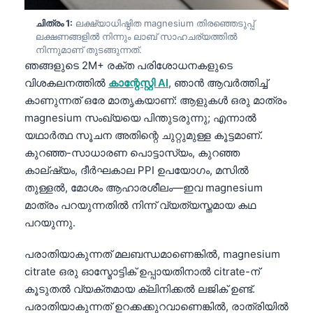
ചിത്രം 1:
ലക്ഷ്യാധിഷ്ഠിത magnesium തിരഞ്ഞെടുപ്പ്
ലക്ഷണങ്ങളിൽ നിന്നും ലാബ് സാഹചര്യത്തിൽ
നിന്നുമാണ് തുടങ്ങുന്നത്.
ഞങ്ങളുടെ 2M+ രക്ത പരിശോധനകളുടെ
വിശകലനത്തിൽ
കാന്റേസ്റ്റി AI
, ഞാൻ ആവർത്തിച്ച്
കാണുന്നത് ഒരേ മാതൃകയാണ്: ആളുകൾ ഒരു മാത്രം
magnesium സംഖ്യയെ പിന്തുടരുന്നു; എന്നാൽ
യഥാർത്ഥ സൂചന അതിന്റെ ചുറ്റുമുള്ള കൂട്ടമാണ്.
കുറഞ്ഞ-സാധാരണ പൊട്ടാസ്യം, കുറഞ്ഞ
കാല്ഷ്യം, ദീർഘകാല PPI ഉപയോഗം, മസിൽ
തുള്ളൽ, മോശം ആഹാരശീലം—ഇവ magnesium
മാത്രം പറയുന്നതിൽ നിന്ന് വ്യത്യസ്തമായ കഥ
പറയുന്നു.
പരാതിയാകുന്നത് മലബന്ധമാണെങ്കിൽ, magnesium
citrate ഒരു ഓസ്മോട്ടിക് ഉപ്പായതിനാൽ citrate-ന്
കൂടുതൽ വ്യക്തമായ ക്ലിനിക്കൽ ലജിക് ഉണ്ട്.
പരാതിയാകുന്നത് ഉറക്കക്കുറവാണെങ്കിൽ, രാത്രിയിൽ