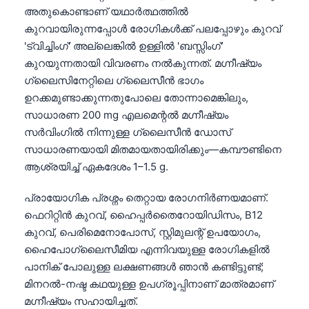
അതുകൊണ്ടാണ് യഥാർത്ഥത്തിൽ
കുറവായിരുന്നപ്പോൾ രോഗികൾക്ക് പലപ്പോഴും കുറവ്
'ട്വിച്ചിംഗ്' അല്ലെങ്കിൽ ഉള്ളിൽ 'ബസ്സിംഗ്'
കുറയുന്നതായി വിവരണം നൽകുന്നത്. മഗ്നീഷ്യം
ഗ്ലൈസിനേറ്റിലെ ഗ്ലൈസീൻ ഭാഗം
ഉറക്കമുണ്ടാക്കുന്നതുപോലെ തോന്നാമെങ്കിലും,
സാധാരണ 200 mg എലമെന്റൽ മഗ്നീഷ്യം
സർവിംഗിൽ നിന്നുള്ള ഗ്ലൈസീൻ ഡോസ്
സാധാരണയായി മിതമായതായിരിക്കും—കമ്പൗണ്ടിനെ
ആശ്രയിച്ച് ഏകദേശം 1–1.5 g.
പ്രായോഗിക പ്രശ്നം തെറ്റായ രോഗനിർണയമാണ്.
ഫെറിറ്റിൻ കുറവ്, ഹൈപ്പർതൈറോയിഡിസം, B12
കുറവ്, പെരിമെനോപോസ്, സ്റ്റിമുലന്റ് ഉപയോഗം,
ഹൈപോഗ്ലൈസീമിയ എന്നിവയുള്ള രോഗികളിൽ
പാനിക് പോലുള്ള ലക്ഷണങ്ങൾ ഞാൻ കണ്ടിട്ടുണ്ട്;
മിനറൽ-നഷ്ട കഥയുള്ള ഉപഗ്രൂപ്പിനാണ് മാത്രമാണ്
മഗ്നീഷ്യം സഹായിച്ചത്.