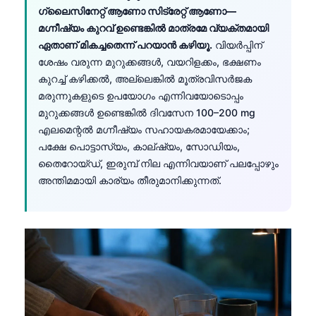
Gàidhlig
ഗ്ലൈസിനേറ്റ് ആണോ സിട്രേറ്റ് ആണോ—
Euskara
മഗ്നീഷ്യം കുറവ് ഉണ്ടെങ്കിൽ മാത്രമേ വ്യക്തമായി
ഏതാണ് മികച്ചതെന്ന് പറയാൻ കഴിയൂ.
വിയർപ്പിന്
Македонски јазик
ശേഷം വരുന്ന മുറുക്കങ്ങൾ, വയറിളക്കം, ഭക്ഷണം
Latviešu valoda
കുറച്ച് കഴിക്കൽ, അല്ലെങ്കിൽ മൂത്രവിസർജക
Galego
മരുന്നുകളുടെ ഉപയോഗം എന്നിവയോടൊപ്പം
മുറുക്കങ്ങൾ ഉണ്ടെങ്കിൽ ദിവസേന 100–200 mg
অসমীয়া
എലമെന്റൽ മഗ്നീഷ്യം സഹായകരമായേക്കാം;
සිංහල
പക്ഷേ പൊട്ടാസ്യം, കാല്ഷ്യം, സോഡിയം,
തൈറോയ്ഡ്, ഇരുമ്പ് നില എന്നിവയാണ് പലപ്പോഴും
سنڌي
അന്തിമമായി കാര്യം തീരുമാനിക്കുന്നത്.
پښتو
Slovenčina
Hrvatski
Suomi
Қазақ тілі