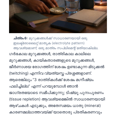
Català
O‘zbekcha
Українська
አማርኛ
Kiswahili
ചിത്രം 6:
മുറുക്കങ്ങൾക്ക് സാധാരണയായി ഒരു
ഇലക്ട്രോലൈറ്റ് മാതൃക (electrolyte pattern)
ភាសាខ្មែរ
ആവശ്യമാണ്; ഒരു മാത്രം സപ്ലിമെന്റ് മതിയാകില്ല.
ഗർഭകാല മുറുക്കങ്ങൾ, രാത്രികാല കാലിലെ
ဗမာစာ
മുറുക്കങ്ങൾ, കായികതാരങ്ങളുടെ മുറുക്കങ്ങൾ,
ไทย
ജീർണാശയ രോഗത്തിന് ശേഷം ഉണ്ടാകുന്ന മിടുക്കൽ
Tagalog
(twitching) എന്നിവ വ്യത്യസ്ത പ്രശ്നങ്ങളാണ്.
ആരെങ്കിലും “3 രാത്രികൾക്ക് ശേഷം മഗ്നീഷ്യം
Tiếng Việt
ഫലിച്ചില്ല” എന്ന് പറയുമ്പോൾ ഞാൻ
Bahasa Melayu
ജാഗ്രതയോടെ സമീപിക്കുന്നു; ടിഷ്യൂ പുനഃപൂരണം
ಕನ್ನಡ
(tissue repletion) ആവശ്യമെങ്കിൽ സാധാരണയായി
ആഴ്ചകൾ എടുക്കും, അതേസമയം ധാതു (mineral)
ગુજરાતી
കാരണമല്ലാത്തവയ്ക്ക് യാതൊരു പ്രതികരണവും
தமிழ்