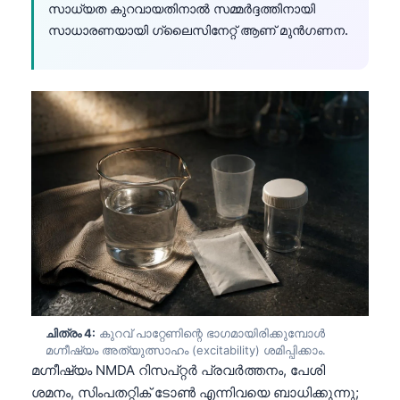
സാധ്യത കുറവായതിനാൽ സമ്മർദ്ദത്തിനായി
സാധാരണയായി ഗ്ലൈസിനേറ്റ് ആണ് മുൻഗണന.
ചിത്രം 4:
കുറവ് പാറ്റേണിന്റെ ഭാഗമായിരിക്കുമ്പോൾ
മഗ്നീഷ്യം അത്യുത്സാഹം (excitability) ശമിപ്പിക്കാം.
മഗ്നീഷ്യം NMDA റിസപ്റ്റർ പ്രവർത്തനം, പേശി
ശമനം, സിംപതറ്റിക് ടോൺ എന്നിവയെ ബാധിക്കുന്നു;