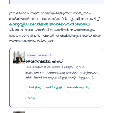
ഈ ഗൈഡ് തയ്യാറാക്കിയിരിക്കുന്നത് നേതൃത്വം
നൽകിയവർ:
ഡോ. തോമസ് ക്ലീൻ, എംഡി
സഹകരിച്ച്
കാന്റേസ്റ്റി AI മെഡിക്കൽ അഡ്വൈസറി ബോർഡ്
,
പ്രൊഫ. ഡോ. ഹാൻസ് വെബറിന്റെ സംഭാവനകളും
ഡോ. സാറാ മിച്ചൽ, എംഡി, പിഎച്ച്ഡിയുടെ മെഡിക്കൽ
അവലോകനവും ഉൾപ്പെടെ.
പ്രധാന രചയിതാവ്
തോമസ് ക്ലീൻ, എംഡി
ചീഫ് മെഡിക്കൽ ഓഫീസർ, കാന്റേസ്റ്റി എ.ഐ.
ഡോ. തോമസ് ക്ലൈൻ ഒരു ബോർഡ്-സർട്ടിഫൈഡ്
ക്ലിനിക്കൽ ഹെമറ്റോളജിസ്റ്റും ഇന്റേണിസ്റ്റുമാണ്;
ലബോറട്ടറി മെഡിസിനിൽ 15 വർഷത്തിലധികം
അനുഭവവും AI സഹായത്തോടെ ക്ലിനിക്കൽ
റിസർച്ച്ഗേറ്റ്
ഗൂഗിൾ സ്കോളർ
അക്കാദമിയ.എഡ്യൂ
വിശകലനത്തിൽ വിദഗ്ധതയും അദ്ദേഹത്തിനുണ്ട്.
Kantesti AI-യിലെ ചീഫ് മെഡിക്കൽ ഓഫീസറായി,
ORCID
സ്വകാര്യ ന്യുറൽ നെറ്റ്‌വർക്കിന്റെ വൈദ്യശാസ്ത്ര
കൃത്യത സംബന്ധിച്ച മെഡിക്കൽ മേൽനോട്ടം
അദ്ദേഹം നൽകുന്നു. ബയോമാർക്കർ വ്യാഖ്യാനംയും