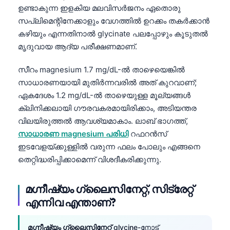
ഉണ്ടാകുന്ന ഇളകിയ മലവിസർജനം ഏതൊരു
സപ്ലിമെന്റിനേക്കാളും വേഗത്തിൽ ഉറക്കം തകർക്കാൻ
കഴിയും എന്നതിനാൽ glycinate പലപ്പോഴും കൂടുതൽ
മൃദുവായ ആദ്യ പരീക്ഷണമാണ്.
സീറം magnesium 1.7 mg/dL-ൽ താഴെയെങ്കിൽ
സാധാരണയായി മുതിർന്നവരിൽ അത് കുറവാണ്;
ഏകദേശം 1.2 mg/dL-ൽ താഴെയുള്ള മൂല്യങ്ങൾ
ക്ലിനിക്കലായി ഗൗരവകരമായിരിക്കാം, അടിയന്തര
വിലയിരുത്തൽ ആവശ്യമാകാം. ലാബ് ഭാഗത്ത്,
സാധാരണ magnesium പരിധി
റഫറൻസ്
ഇടവേളയ്ക്കുള്ളിൽ വരുന്ന ഫലം പോലും എങ്ങനെ
തെറ്റിദ്ധരിപ്പിക്കാമെന്ന് വിശദീകരിക്കുന്നു.
മഗ്നീഷ്യം ഗ്ലൈസിനേറ്റ്, സിട്രേറ്റ്
എന്നിവ എന്താണ്?
മഗ്നീഷ്യം ഗ്ലൈസിനേറ്റ്
glycine-നോട്