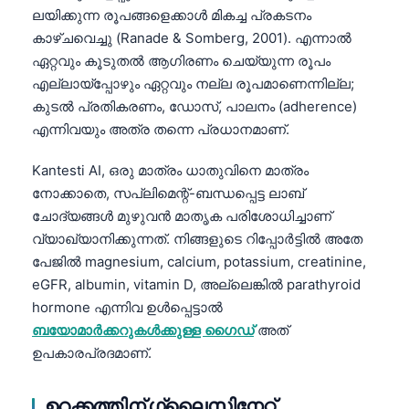
ലയിക്കുന്ന രൂപങ്ങളെക്കാൾ മികച്ച പ്രകടനം
കാഴ്ചവെച്ചു (Ranade & Somberg, 2001). എന്നാൽ
ഏറ്റവും കൂടുതൽ ആഗിരണം ചെയ്യുന്ന രൂപം
എല്ലായ്പ്പോഴും ഏറ്റവും നല്ല രൂപമാണെന്നില്ല;
കുടൽ പ്രതികരണം, ഡോസ്, പാലനം (adherence)
എന്നിവയും അത്ര തന്നെ പ്രധാനമാണ്.
Kantesti AI, ഒരു മാത്രം ധാതുവിനെ മാത്രം
നോക്കാതെ, സപ്ലിമെന്റ്-ബന്ധപ്പെട്ട ലാബ്
ചോദ്യങ്ങൾ മുഴുവൻ മാതൃക പരിശോധിച്ചാണ്
വ്യാഖ്യാനിക്കുന്നത്. നിങ്ങളുടെ റിപ്പോർട്ടിൽ അതേ
പേജിൽ magnesium, calcium, potassium, creatinine,
eGFR, albumin, vitamin D, അല്ലെങ്കിൽ parathyroid
hormone എന്നിവ ഉൾപ്പെട്ടാൽ
ബയോമാർക്കറുകൾക്കുള്ള ഗൈഡ്
അത്
ഉപകാരപ്രദമാണ്.
ഉറക്കത്തിന് ഗ്ലൈസിനേറ്റ്