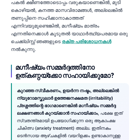
പകൽ ക്ഷീണത്തോടൊപ്പം വരുകയാണെങ്കിൽ, മുടി
കൊഴിയൽ, കനത്ത മാസവിരാമങ്ങൾ, അല്ലെങ്കിൽ
തണുപ്പിനെ സഹിക്കാനാകാത്തത്
എന്നിവയുമുണ്ടെങ്കിൽ, മഗ്നീഷ്യം മാത്രം
എന്നതിനെക്കാൾ കൂടുതൽ യാഥാർത്ഥ്യപരമായ ഒരു
ചെക്ക്ലിസ്റ്റ് ഞങ്ങളുടെ
രക്ത പരിശോധനകൾ
നൽകുന്നു.
മഗ്നീഷ്യം സമ്മർദ്ദത്തിനോ
ഉത്കണ്ഠയ്ക്കോ സഹായിക്കുമോ?
കുറഞ്ഞ സ്വീകരണം, ഉയർന്ന നഷ്ടം, അല്ലെങ്കിൽ
ന്യുറോമസ്കുലാർ ഉത്തേജനക്ഷമത (irritability)
പ്രശ്നത്തിന്റെ ഭാഗമാണെങ്കിൽ മഗ്നീഷ്യം സമ്മർദ്ദ
ലക്ഷണങ്ങൾ കുറയ്ക്കാൻ സഹായിക്കാം
, പക്ഷേ ഇത്
സ്വതന്ത്രമായി ഉപയോഗിക്കുന്ന ഒരു ആകാംക്ഷ
ചികിത്സ (anxiety treatment) അല്ല. ഇതിനകം
ടെൻസായ ആഴ്ചകളിൽ വയറിളക്കം ഉണ്ടാകാനുള്ള