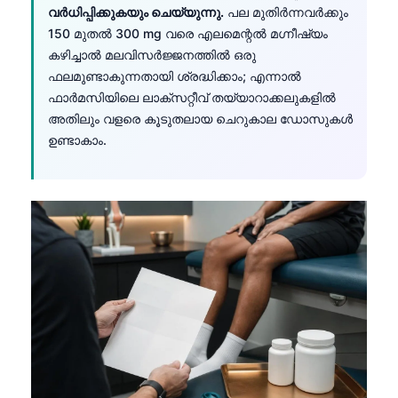
വർധിപ്പിക്കുകയും ചെയ്യുന്നു.
പല മുതിർന്നവർക്കും
150 മുതൽ 300 mg വരെ എലമെന്റൽ മഗ്നീഷ്യം
കഴിച്ചാൽ മലവിസർജ്ജനത്തിൽ ഒരു
ഫലമുണ്ടാകുന്നതായി ശ്രദ്ധിക്കാം; എന്നാൽ
ഫാർമസിയിലെ ലാക്സറ്റീവ് തയ്യാറാക്കലുകളിൽ
അതിലും വളരെ കൂടുതലായ ചെറുകാല ഡോസുകൾ
ഉണ്ടാകാം.