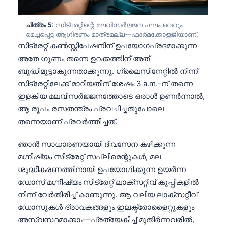
ചിത്രം 5:
സിട്രേറ്റിന്റെ മലവിസർജ്ജന ഫലം വെറും
മെച്ചപ്പെട്ട ആഗിരണം മാത്രമല്ല—ഫാർമക്കോളജിയാണ്.
സിട്രേറ്റ് കൺസ്റ്റിപേഷനിന് ഉപയോഗപ്രദമാക്കുന്ന
അതേ ഗുണം തന്നെ ഉറക്കത്തിന് അത്
ബുദ്ധിമുട്ടാകുന്നതാക്കുന്നു. ഗ്ലൈസിനേറ്റിൽ നിന്ന്
സിട്രേറ്റിലേക്ക് മാറിയതിന് ശേഷം 3 a.m.-ന് തന്നെ
ഇളകിയ മലവിസർജ്ജനത്തോടെ ഒരാൾ ഉണർന്നാൽ,
ആ രൂപം രസതന്ത്രം പ്രവചിച്ചതുപോലെ
തന്നെയാണ് പ്രവർത്തിച്ചത്.
ഞാൻ സാധാരണയായി ദിവസേന കഴിക്കുന്ന
മഗ്നീഷ്യം സിട്രേറ്റ് സപ്ലിമെന്റുകൾ, മല
ശുദ്ധീകരണത്തിനായി ഉപയോഗിക്കുന്ന ഉയർന്ന
ഡോസ് മഗ്നീഷ്യം സിട്രേറ്റ് ലാക്സറ്റീവ് കുപ്പികളിൽ
നിന്ന് വേർതിരിച്ച് കാണുന്നു. ആ വലിയ ലാക്സറ്റീവ്
Norsk bokmål
ഡോസുകൾ ദ്രാവകങ്ങളും ഇലക്ട്രോളൈറ്റുകളും
അസ്വസ്ഥമാക്കാം—പ്രത്യേകിച്ച് മുതിർന്നവരിൽ,
Ślōnskŏ gŏdka