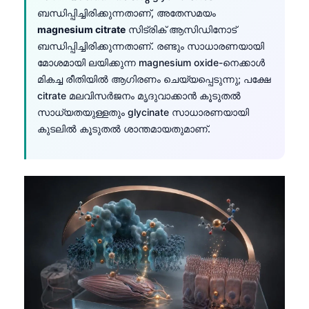
ബന്ധിപ്പിച്ചിരിക്കുന്നതാണ്, അതേസമയം
magnesium citrate
സിട്രിക് ആസിഡിനോട്
ബന്ധിപ്പിച്ചിരിക്കുന്നതാണ്. രണ്ടും സാധാരണയായി
മോശമായി ലയിക്കുന്ന magnesium oxide-നെക്കാൾ
മികച്ച രീതിയിൽ ആഗിരണം ചെയ്യപ്പെടുന്നു; പക്ഷേ
citrate മലവിസർജനം മൃദുവാക്കാൻ കൂടുതൽ
സാധ്യതയുള്ളതും glycinate സാധാരണയായി
കുടലിൽ കൂടുതൽ ശാന്തമായതുമാണ്.