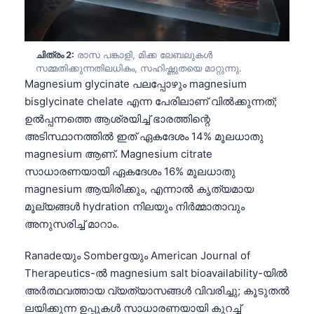
ചിത്രം 2:
രാസ പങ്കാളി, മിക്ക ലേബലുകൾ
സമ്മതിക്കുന്നതിലധികം, സഹിഷ്ണുതയെ മാറ്റുന്നു.
Magnesium glycinate പലപ്പോഴും magnesium
bisglycinate chelate എന്ന പേരിലാണ് വിൽക്കുന്നത്;
ഉൽപ്പന്നത്തെ ആശ്രയിച്ച് ഭാരത്തിന്റെ
അടിസ്ഥാനത്തിൽ ഇത് ഏകദേശം 14% മൂലധാതു
magnesium ആണ്. Magnesium citrate
സാധാരണയായി ഏകദേശം 16% മൂലധാതു
magnesium ആയിരിക്കും, എന്നാൽ കൃത്യമായ
മൂല്യങ്ങൾ hydration നിലയും നിർമ്മാതാവും
അനുസരിച്ച് മാറാം.
Ranadeയും Sombergയും American Journal of
Therapeutics-ൽ magnesium salt bioavailability-യിൽ
അർത്ഥവത്തായ വ്യത്യാസങ്ങൾ വിവരിച്ചു; കൂടുതൽ
ലയിക്കുന്ന ഉപ്പുകൾ സാധാരണയായി കുറച്ച്