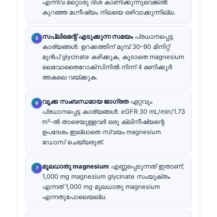
എന്നിവ മറ്റൊരു ദിശ കാണിക്കുന്നുവെങ്കിൽ
കുറഞ്ഞ മഗ്നീഷ്യം നിലയെ ഒഴിവാക്കുന്നില്ല.
സപ്ലിമെന്റ് എടുക്കുന്ന സമയം
പ്രധാനപ്പെട്ട
കാര്യങ്ങൾ: ഉറക്കത്തിന് മുമ്പ് 30–90 മിനിറ്റ്
മുൻപ് glycinate കഴിക്കുക, കൂടാതെ magnesium
ലെവോതൈറോക്സിനിൽ നിന്ന് 4 മണിക്കൂർ
അകലെ വയ്ക്കുക.
വൃക്ക സംബന്ധമായ ജാഗ്രത
ഏറ്റവും
പ്രധാനപ്പെട്ട കാര്യങ്ങൾ: eGFR 30 mL/min/1.73
m²-ൽ താഴെയുള്ളവർ ഒരു ക്ലിനീഷ്യന്റെ
ഉപദേശം ഇല്ലാതെ സ്വയം magnesium
ഡോസ് ചെയ്യരുത്.
മൂലധാതു magnesium
എണ്ണപ്പെടുന്നത് ഇതാണ്;
1,000 mg magnesium glycinate സംയുക്തം
എന്നത് 1,000 mg മൂലധാതു magnesium
എന്നതുപോലെയല്ല.