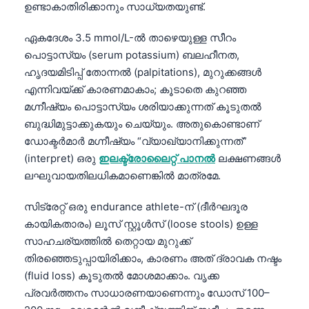
ഉണ്ടാകാതിരിക്കാനും സാധ്യതയുണ്ട്.
తెలుగు
ഏകദേശം 3.5 mmol/L-ൽ താഴെയുള്ള സീറം
मराठी
പൊട്ടാസ്യം (serum potassium) ബലഹീനത,
اردو
ഹൃദയമിടിപ്പ് തോന്നൽ (palpitations), മുറുക്കങ്ങൾ
বাংলা
എന്നിവയ്ക്ക് കാരണമാകാം; കൂടാതെ കുറഞ്ഞ
മഗ്നീഷ്യം പൊട്ടാസ്യം ശരിയാക്കുന്നത് കൂടുതൽ
Shqip
ബുദ്ധിമുട്ടാക്കുകയും ചെയ്യും. അതുകൊണ്ടാണ്
Magyar
ഡോക്ടർമാർ മഗ്നീഷ്യം “വ്യാഖ്യാനിക്കുന്നത്”
Slovenščina
(interpret) ഒരു
ഇലക്ട്രോലൈറ്റ് പാനൽ
ലക്ഷണങ്ങൾ
ലഘുവായതിലധികമാണെങ്കിൽ മാത്രമേ.
한국어
Polski
സിട്രേറ്റ് ഒരു endurance athlete-ന് (ദീർഘദൂര
കായികതാരം) ലൂസ് സ്റ്റൂൾസ് (loose stools) ഉള്ള
Lietuvių kalba
സാഹചര്യത്തിൽ തെറ്റായ മുറുക്ക്
Русский
തിരഞ്ഞെടുപ്പായിരിക്കാം, കാരണം അത് ദ്രാവക നഷ്ടം
ქართული
(fluid loss) കൂടുതൽ മോശമാക്കാം. വൃക്ക
പ്രവർത്തനം സാധാരണയാണെന്നും ഡോസ് 100–
Čeština