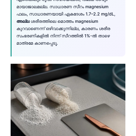
മായാജാലമല്ല. സാധാരണ സീറം magnesium
ഫലം, സാധാരണയായി ഏകദേശം 1.7–2.2 mg/dL,
അല്ല
ശരീരത്തിലെ മൊത്തം magnesium
കുറവാണെന്ന് ഒഴിവാക്കുന്നില്ല, കാരണം ശരീര
സംഭരണികളിൽ നിന്ന് സീറത്തിൽ 1%-ൽ താഴെ
മാത്രമേ കാണപ്പെടൂ.