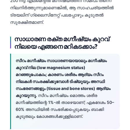
200 mg എലമെന്റൽ മഗ്നീഷ്യത്തിന് സമീപം തന്നെ
日本語
നിലനിർത്തുന്നുമാണെങ്കിൽ, ആ സാഹചര്യത്തിൽ
Eesti
ട്രയലിന് ഗ്ലൈസിനേറ്റ് പലപ്പോഴും കൂടുതൽ
സുരക്ഷിതമാണ്.
Azərbaycan dili
Bosanski
സാധാരണ രക്ത മഗ്നീഷ്യം കുറവ്
Svenska
നിലയെ എങ്ങനെ മറികടക്കാം?
Српски језик
Íslenska
സീറം മഗ്നീഷ്യം സാധാരണയായാലും മഗ്നീഷ്യം
കുറവ് നില (low magnesium status)
Հայերեն
മറഞ്ഞുപോകാം; കാരണം ശരീരം ആദ്യം സീറം
Bahasa Indonesia
നിലകൾ സംരക്ഷിക്കുമ്പോൾ ടിഷ്യൂയും അസ്ഥി
സംഭരണങ്ങളും (tissue and bone stores) ആദ്യം
हिन्दी
കുറയുന്നു.
സീറം മഗ്നീഷ്യം മൊത്തം ശരീര
Nederlands
മഗ്നീഷ്യത്തിന്റെ 1%-ൽ താഴെയാണ്; ഏകദേശം 50–
Dansk
60% അസ്ഥിയിൽ സംഭരിക്കപ്പെടുകയും ബാക്കി
കൂടുതലും കോശങ്ങൾക്കുള്ളിലാണ്.
Български
فارسی