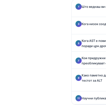
O‘zbekcha
Што веднаш ви 
Українська
አማርኛ
Кога низок соо
Kiswahili
ភាសាខ្មែរ
Кога AST е пови
ဗမာစာ
поради црн дро
ไทย
Кои придружни 
Tagalog
преобликуваат
Tiếng Việt
Bahasa Melayu
Како паметно да
тестот за ALT
മലയാളം
ಕನ್ನಡ
ગુજરાતી
Научни публика
தமிழ்