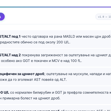
д
v1.0 —
1
T/ALT под 1
често одговара на рана MASLD или масен црн дроб 
вредностите обично се под околу 200 U/L.
T/ALT над 2
покренува загриженост за оштетување на црниот д
 особено ако GGT е покачен и MCV е над 100 fL.
пецифичен за црниот дроб
; оштетување на мускули, напади и на
же да го зголемат AST повеќе од ALT.
00 U/L
со нормален билирубин и GGT ја префрла сомнителноста 
н примарна болест на црниот дроб.