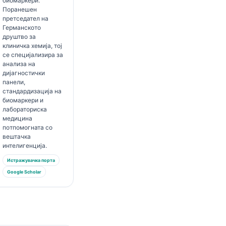
биомаркери.
Поранешен
претседател на
Германското
друштво за
клиничка хемија, тој
се специјализира за
анализа на
дијагностички
панели,
стандардизација на
биомаркери и
лабораториска
медицина
потпомогната со
вештачка
интелигенција.
Истражувачка порта
Google Scholar