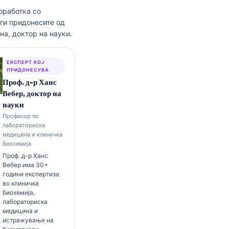
оработка со
 ги придонесите од
а, доктор на науки.
ЕКСПЕРТ КОЈ
ПРИДОНЕСУВА
Проф. д-р Ханс
Вебер, доктор на
науки
Професор по
лабораториска
медицина и клиничка
биохемија
Проф. д-р Ханс
Вебер има 30+
години експертиза
во клиничка
биохемија,
лабораториска
медицина и
истражување на