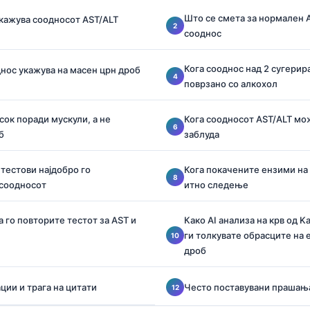
Што се смета за нормален A
кажува соодносот AST/ALT
сооднос
Кога сооднос над 2 сугери
днос укажува на масен црн дроб
поврзано со алкохол
сок поради мускули, а не
Кога соодносот AST/ALT мож
б
заблуда
тестови најдобро го
Кога покачените ензими на
 соодносот
итно следење
 го повторите тестот за AST и
Како AI анализа на крв од Ka
ги толкувате обрасците на 
дроб
ции и трага на цитати
Често поставувани прашањ