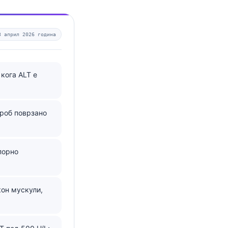
3 април 2026 година
кога ALT е
роб поврзано
порно
кон мускули,