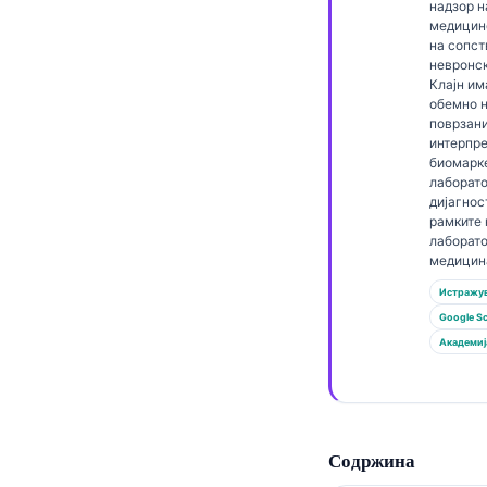
Gàidhlig
надзор н
медицин
Euskara
на сопст
невронс
Latviešu valoda
Клајн им
обемно 
Galego
поврзани
интерпре
অসমীয়া
биомарк
සිංහල
лаборат
дијагнос
سنڌي
рамките 
лаборат
پښتو
медицин
Истражув
Google Sc
Slovenčina
Академиј
Hrvatski
Suomi
Қазақ тілі
Содржина
Català