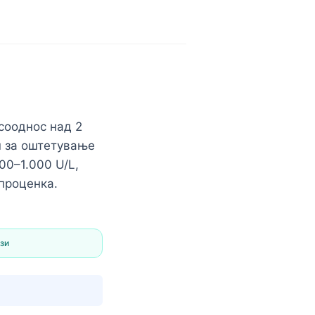
сооднос над 2
ш за оштетување
00–1.000 U/L,
 проценка.
зи