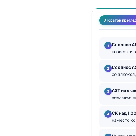
తెలుగు
मराठी
⚡ Краток прегле
اردو
বাংলা
Сооднос AS
Shqip
повисок и 
Magyar
Сооднос AS
Slovenščina
со алкохол,
한국어
Polski
AST не е с
вежбање мо
Lietuvių kalba
Русский
CK над 1.0
ქართული
наместо ко
Čeština