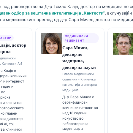
н под раководство на
Д-р Томас Клајн, доктор по медицина
во с
вен одбор за вештачка интелигенција „Кантести“
, вклучувајќи
р и медицинскиот преглед од д-р Сара Мичел, доктор по медицин
МЕДИЦИНСКИ
 АВТОР
РЕЦЕНЗЕНТ
лајн, доктор
Сара Мичел,
ицина
доктор по
едицински
медицина,
, Кантести АИ
доктор на науки
с Клајн е
Главен медицински
циран клинички
советник - Клиничка
г и интернист
патологија и интерна
5 години
медицина
 во
Д-р Сара Мичел е
ориска
сертифициран
а и клиничка
клинички патолог со
 потпомогната
над 18 години
ако главен
искуство во
ски директор
лабораториска
i AI, тој
медицина и
ува клинички