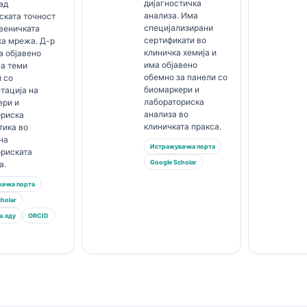
дијагностичка
ад
анализа. Има
ската точност
специјализирани
веничката
сертификати во
ка мрежа. Д-р
клиничка хемија и
а објавено
има објавено
на теми
обемно за панели со
 со
биомаркери и
тација на
лабораториска
ери и
анализа во
ориска
клиничката пракса.
тика во
на
Истражувачка порта
ориската
Google Scholar
а.
ачка порта
holar
а.еду
ORCID