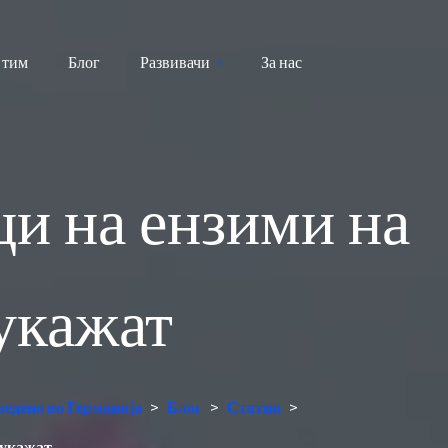
 тим
Блог
Развивачи
За нас
и на ензими на
укажат
ведено во Германија
>
Блог
>
Статии
>
 укажат