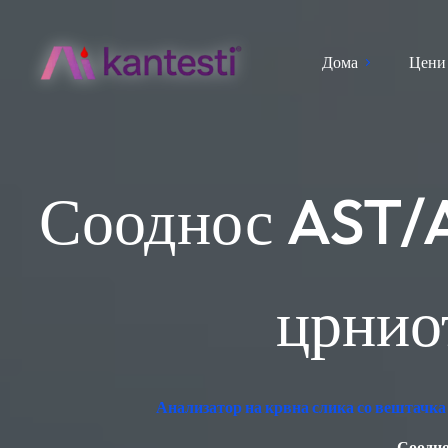
Дома
Цени
Сооднос AST/A
црнио
Анализатор на крвна слика со вештачка 
Соодно