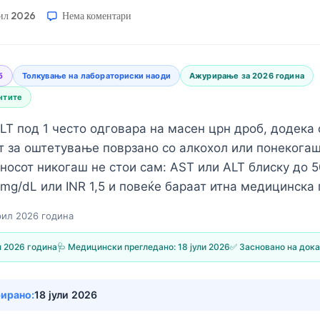
рил 2026
Нема коментари
б
Толкување на лабораториски наоди
Ажурирање за 2026 година
нтите
T под 1 често одговара на масен црн дроб, додека 
т за оштетување поврзано со алкохол или понекога
носот никогаш не стои сам: AST или ALT блиску до 5
mg/dL или INR 1,5 и повеќе бараат итна медицинска
рил 2026 година
л 2026 година
🩺 Медицински прегледано:
18 јули 2026
✅ Засновано на дока
рирано:
18 јули 2026