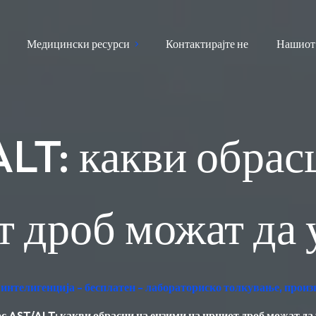
Медицински ресурси
Контактирајте не
Нашиот
LT: какви обрасц
т дроб можат да 
интелигенција - бесплатен - лабораториско толкување, произ
с AST/ALT: какви обрасци на ензими на црниот дроб можат да