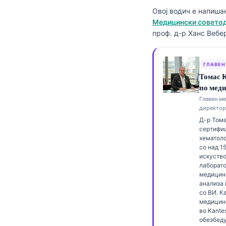
Frysk
Овој водич е напиша
Медицински советода
Esperanto
проф. д-р Ханс Вебе
Беларуская мова
Татар теле
ГЛАВЕН
Томас К
Кыргызча
по мед
ئۇيغۇرچە
Главен м
директор
Cebuano
Д-р Тома
Basa Jawa
сертифи
хематоло
ພາສາລາວ
со над 1
искуство
Монгол
лаборат
медицин
Afrikaans
анализа
со ВИ. К
العربية المغربية
медицин
Occitan
во Kantest
обезбед