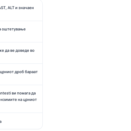
ST, ALT и значаен
ра оштетување
е да ве доведе во
 црниот дроб бараат
ntesti ви помага да
ензимите на црниот
а