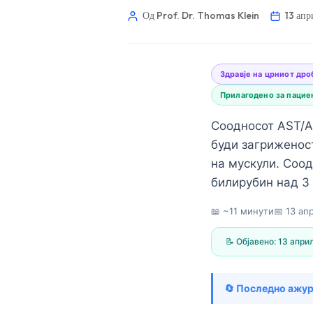
Од Prof. Dr. Thomas Klein
13 ап
Здравје на црниот дро
Прилагодено за пацие
Соодносот AST/AL
буди загриженос
на мускули. Соод
билирубин над 3 
📖 ~11 минути
📅
13 ап
📝 Објавено:
13 апри
Norsk bokmål
🔄 Последно ажу
Ślōnskŏ gŏdka