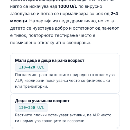
нагло се искачува над
1000 U/L
по вирусно
заболување и потоа се нормализира во рок од
2-4
месеци
. На хартија изгледа драматично, но кога
детето се чувствува добро и остатокот од панелот
е тивок, повторното тестирање често е
посмислено отколку итно скенирање.
Мали деца и деца на рана возраст
110-420 U/L
Поголемиот раст на коските природно го зголемува
ALP; изолирани покачувања често се физиолошки
или транзиторни.
Деца на училишна возраст
130-350 U/L
Растните плочки остануваат активни, па ALP често
ги надминува границите за возрасни.