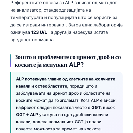
Референтните опсези за ALP зависат од методот
на анализатор, стандардизацијата на
температурата и популацијата што се користи за
да се изгради интервалот. Затоа една лабораторија
означува
123 U/L
, а друга ја нарекува истата
вредност нормална.
Зошто и проблемите со црниот дроб и со
коските ја менуваат ALP?
ALP потекнува главно од клетките на жолчните
канали и остеобластите
, поради што и
заболувањата на црниот дроб и болестите на
коските можат да го зголемат. Кога ALP е висок,
најбрзиот следен показател често е
GGT
: висок
GGT + ALP
укажува на црн дроб или жолчни
канали, додека нормалниот GGT ја прави
почеста можноста за промет на коските.