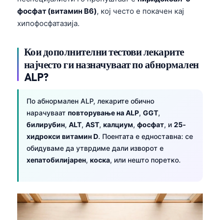
Frysk
фосфат (витамин B6)
, кој често е покачен кај
хипофосфатазија.
Esperanto
Беларуская мова
Кои дополнителни тестови лекарите
Татар теле
најчесто ги назначуваат по абнормален
Кыргызча
ALP?
ئۇيغۇرچە
По абнормален ALP, лекарите обично
Cebuano
нарачуваат
повторување на ALP
,
GGT
,
Basa Jawa
билирубин
,
ALT
,
AST
,
калциум
,
фосфат
, и
25-
хидрокси витамин D
. Поентата е едноставна: се
ພາສາລາວ
обидуваме да утврдиме дали изворот е
Монгол
хепатобилијарен
,
коска
, или нешто поретко.
Afrikaans
العربية المغربية
Occitan