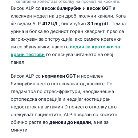
хепатална холестаза отколку на промет на коските.
Висок ALP со
висок билирубин
и
висок GGT
е
класичен модел на црн дроб-жолчни канали. Кога
ќе видам ALP
412 U/L
, билирубин
3.1 mg/dL
, темна
урина и болка во десниот горен квадрант, прво се
загрижувам за опструкција; ако самите кратенки
ви се збунувачки, нашето
водич за кратенки за
крвни тестови
го олеснува читањето на овој
панел.
Висок ALP со
нормален GGT
и нормален
билирубин често потекнуваат од коските. Го
гледам тоа по стрес-фрактури, неодамнешна
ортопедска операција и недијагностициран
недостаток на витамин D почесто отколку што
очекуваат пациентите; ALP поврзан со коските
обично расте во
денови до недели
, а не за
минути.