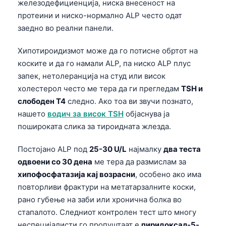
железодефициенција, ниска внесеност на
протеини и ниско-нормално ALP често одат
заедно во реални панели.
Хипотироидизмот може да го потисне обртот на
коските и да го намали ALP, па ниско ALP плус
запек, нетолеранција на студ или висок
холестерол често ме тера да ги прегледам
TSH и
слободен T4
следно. Ако тоа ви звучи познато,
нашето
водич за висок TSH
објаснува ја
пошироката слика за тироидната жлезда.
Постојано ALP под
25-30 U/L
најмалку
два теста
одвоени со 30 дена
ме тера да размислам за
хипофосфатазија кај возрасни
, особено ако има
повторливи фрактури на метатарзалните коски,
рано губење на заби или хронична болка во
Norsk bokmål
стапалото. Следниот контролен тест што многу
Ślōnskŏ gŏdka
неспецијалисти го пропуштаат е
пиридоксал-5-