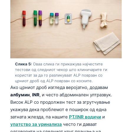
Gàidhlig
Euskara
Latviešu valoda
Galego
অসমীয়া
සිංහල
سنڌي
Слика 5:
Оваа слика ги прикажува најчестите
پښتو
тестови од следниот чекор што клиничарите ги
користат за да го разликуваат ALP поврзан со
црниот дроб од ALP поврзан со коските.
Ако црниот дроб изгледа веројатно, додавам
Slovenčina
албумин
,
INR
, и често абдоминален ултразвук.
Hrvatski
Висок ALP со продолжен тест за згрутчување
Suomi
укажува дека проблемот е поширок од една
затната жлезда, па нашите
PT/INR водичи
и
Қазақ тілі
упатство за уринализа
често ги даваат
Català
одговорите на следниот круг прашања на