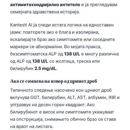
антимитохондријално антитело
и ја прегледувам
తెలుగు
семејната здравствена историја.
मराठी
Kantesti AI ја следи истата логика на едноставен
اردو
јазик: повторете ако е блага и изолирана,
বাংলা
ескалирајте брзо ако симптомите или соседните
маркери се абнормални. Во мојата пракса,
Shqip
безсимптоматска ALP од
138 U/L
е многу различна
Magyar
од ALP од
138 U/L
со жолтица, треска или
Slovenščina
билирубин
2.5 mg/dL
.
한국어
Ако се сомнева на извор од црниот дроб
Polski
Типичното следење насочено кон црниот дроб
Lietuvių kalba
вклучува GGT, билирубин, ALT, AST, албумин, INR и
Русский
ултразвук на десен горен квадрант. Ако
билирубинот е висок или симптомите укажуваат
ქართული
на опструкција, снимањето обично брзо се става
Čeština
на врвот на листата.