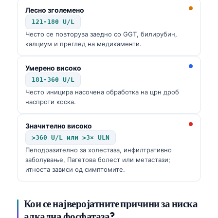
Лесно зголемено
121-180 U/L
Често се повторува заедно со GGT, билирубин,
калциум и преглед на медикаменти.
Умерено високо
181-360 U/L
Често иницира насочена обработка на црн дроб
наспроти коска.
Значително високо
>360 U/L или >3× ULN
Пеподразително за холестаза, инфилтративно
заболување, Пагетова болест или метастази;
итноста зависи од симптомите.
Кои се најверојатните причини за ниска
алкална фосфатаза?