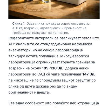
Слика 1:
Оваа слика покажува зошто опсезите за
ALP кај возрасни, адолесценти и бременост не
треба да се толкуваат на ист начин.
Референтните интервали се разликуваат затоа што
ALP анализите се стандардизирани на хемиски
анализатори, но не секоја лабораторија ја
валидира истата популација. Многу европски
лаборатории ја ограничуваат горната граница за
возрасни на околу
105-130 U/L
, додека некои
лаборатории во САД сè уште пријавуваат
147 U/L
,
па никогаш не го споредувам вашиот резултат со
слика од другa држава без да го видам
оригиналниот извештај.
Еве една особеност што повеќето веб-страници ја