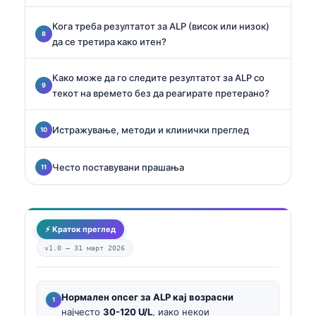
Кога треба резултатот за ALP (висок или низок)
да се третира како итен?
Како може да го следите резултатот за ALP со
текот на времето без да реагирате претерано?
Истражување, методи и клинички преглед
Често поставувани прашања
⚡ Краток преглед
v1.0 —
31 март 2026
Нормален опсег за ALP кај возрасни
најчесто
30-120 U/L
, иако некои