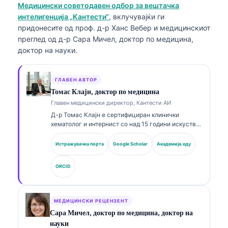
Медицински советодавен одбор за вештачка
интелигенција „Кантести“
, вклучувајќи ги
придонесите од проф. д-р Ханс Вебер и медицинскиот
преглед од д-р Сара Мичел, доктор по медицина,
доктор на науки.
ГЛАВЕН АВТОР
Томас Клајн, доктор по медицина
Главен медицински директор, Кантести АИ
Д-р Томас Клајн е сертифициран клинички
хематолог и интернист со над 15 години искуство
во лабораториска медицина и клиничка анализа
потпомогната со ВИ. Како главен медицински
Истражувачка порта
Google Scholar
Академија.еду
директор во Kantesti AI, тој обезбедува клинички
надзор над медицинската точност на
ORCID
сопственичката невронска мрежа. Д-р Клајн има
објавено обемно на теми поврзани со
интерпретација на биомаркери и лабораториска
дијагностика во рамките на лабораториската
МЕДИЦИНСКИ РЕЦЕНЗЕНТ
медицина.
Сара Мичел, доктор по медицина, доктор на
науки