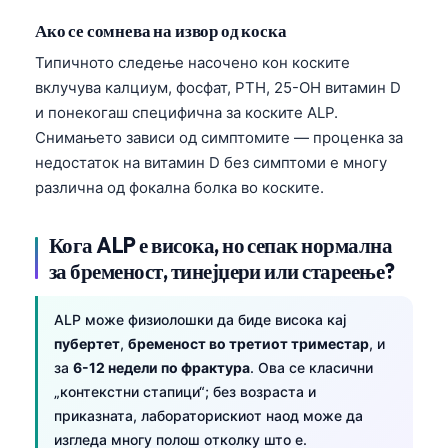
日本語
Ако се сомнева на извор од коска
Eesti
Типичното следење насочено кон коските
Azərbaycan dili
вклучува калциум, фосфат, PTH, 25-OH витамин D
Bosanski
и понекогаш специфична за коските ALP.
Снимањето зависи од симптомите — проценка за
Svenska
недостаток на витамин D без симптоми е многу
Српски језик
различна од фокална болка во коските.
Íslenska
Кога ALP е висока, но сепак нормална
Հայերեն
за бременост, тинејџери или стареење?
Bahasa Indonesia
हिन्दी
ALP може физиолошки да биде висока кај
Nederlands
пубертет
,
бременост во третиот триместар
, и
за
6-12 недели по фрактура
. Ова се класични
Dansk
„контекстни стапици“; без возраста и
Български
приказната, лабораторискиот наод може да
فارسی
изгледа многу полош отколку што е.