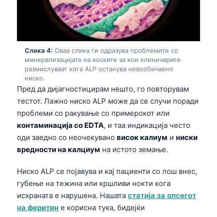
Слика 4:
Оваа слика ги одразува проблемите со
минерализацијата на коските за кои клиничарите
размислуваат кога ALP останува невообичаено
ниско.
Пред да дијагностицирам нешто, го повторувам
тестот. Лажно ниско ALP може да се случи поради
проблеми со ракување со примерокот или
контаминација со EDTA
, и таа индикација често
оди заедно со неочекувано
висок калиум
и
ниски
вредности на калциум
на истото земање.
Ниско ALP се појавува и кај пациенти со лош внес,
губење на тежина или кршливи нокти кога
исхраната е нарушена. Нашата
статија за опсегот
на феритин
е корисна тука, бидејќи