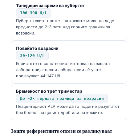
Тинејџери за време на пубертет
100-390 U/L
Пубертетскиот промет на коските може да даде
вредности до 2-3 пати над горните граници за
возрасни.
Повеќето возрасни
30-120 U/L
Користете го сопствениот интервал на вашата
лабораторија; некои лаборатории сè уште
пријавуваат 44-147 U/L.
Бременост во трет триместар
До ~2× горната граница за возрасни
Плацентарниот ALP може да го подигне резултатот
без болест на црниот дроб или на коските.
Зошто референтните опсези се разликуваат