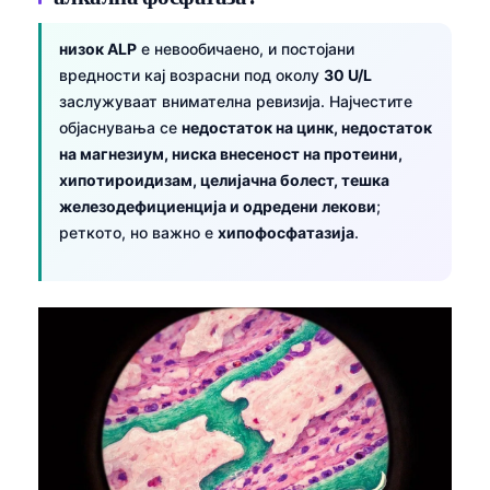
низок ALP
е невообичаено, и постојани
вредности кај возрасни под околу
30 U/L
заслужуваат внимателна ревизија. Најчестите
објаснувања се
недостаток на цинк, недостаток
на магнезиум, ниска внесеност на протеини,
хипотироидизам, целијачна болест, тешка
железодефициенција и одредени лекови
;
реткото, но важно е
хипофосфатазија
.