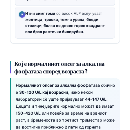
Итни симптоми
со висок ALP вклучуваат
жолтица, треска, темна урина, бледи
столици, болка во десен горен квадрант
или брзо растечки билирубин
.
Кој е нормалниот опсег за алкална
фосфатаза според возраста?
Нормалниот опсег за алкална фосфатаза
обично
е
30-120 U/L кај возрасни
, иако некои
лаборатории сè уште пријавуваат
44-147 U/L
.
Децата и тинејџерите нормално можат да имаат
150-420 U/L
или повеќе за време на врвниот
раст, а бременоста во третиот триместар може
да достигне приближно
2 пати
од горната