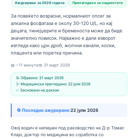
Ажурирање за 2026 година
Прилагодено за пациентите
За повеќето возрасни, нормалниот опсег за
алкална фосфатаза е околу 30-120 U/L, но кај
децата, тинејџерите и бременоста може да биде
значително повисок. Најважно е дали изворот
изгледа како црн дроб, жолчни канали, коски,
плацента или поретка причина.
📖 ~11 минути
📅
31 март 2026
📝 Објавено:
31 март 2026
🩺 Медицински прегледано:
22 јули 2026
✅ Засновано на докази
🔄 Последно ажурирано:
22 јули 2026
Овој водич е напишан под раководство на
Д-р Томас
Клајн, доктор по медицина
во соработка со