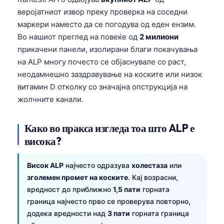
веројатниот извор преку проверка на соседни
маркери наместо да се погодува од еден ензим.
Во нашиот преглед на повеќе од
2 милиони
прикачени панели, изолирани благи покачувања
на ALP многу почесто се објаснувале со раст,
неодамнешно заздравување на коските или низок
витамин D отколку со значајна опструкција на
жолчните канали.
Како во пракса изгледа тоа што ALP е
висока?
Висок ALP
најчесто одразува
холестаза
или
зголемен промет на коските
. Кај возрасни,
вредност до приближно
1,5 пати
горната
граница најчесто прво се проверува повторно,
додека вредности над
3 пати
горната граница