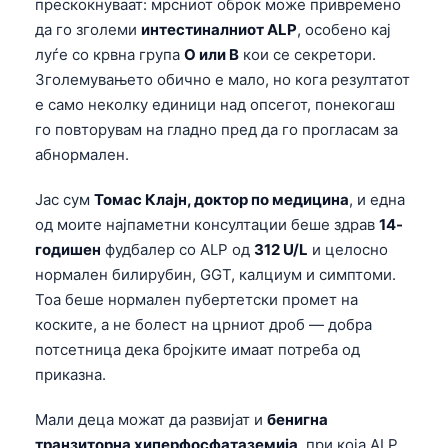
прескокнуваат: мрсниот оброк може привремено
да го зголеми
интестиналниот ALP
, особено кај
луѓе со крвна група
O или B
кои се секретори.
Зголемувањето обично е мало, но кога резултатот
е само неколку единици над опсегот, понекогаш
го повторувам на гладно пред да го прогласам за
абнормален.
Јас сум
Томас Клајн, доктор по медицина
, и една
од моите најпаметни консултации беше здрав
14-
годишен
фудбалер со ALP од
312 U/L
и целосно
нормален билирубин, GGT, калциум и симптоми.
Тоа беше нормален пубертетски промет на
коските, а не болест на црниот дроб — добра
потсетница дека бројките имаат потреба од
приказна.
Мали деца можат да развијат и
бенигна
транзиторна хиперфосфатаземија
, при која ALP