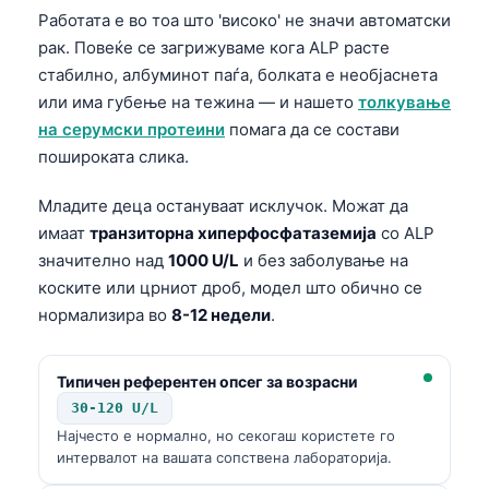
Работата е во тоа што 'високо' не значи автоматски
рак. Повеќе се загрижуваме кога ALP расте
стабилно, албуминoт паѓа, болката е необјаснета
или има губење на тежина — и нашето
толкување
на серумски протеини
помага да се состави
пошироката слика.
Младите деца остануваат исклучок. Можат да
имаат
транзиторна хиперфосфатаземија
со ALP
значително над
1000 U/L
и без заболување на
коските или црниот дроб, модел што обично се
нормализира во
8-12 недели
.
Типичен референтен опсег за возрасни
30-120 U/L
Најчесто е нормално, но секогаш користете го
интервалот на вашата сопствена лабораторија.