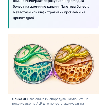
обично иницираат пофокусиран преглед за
болест на жолчните канали, Пагетова болест,
метастази или инфилтративни проблеми на
црниот дроб.
Слика 3:
Оваа слика ги споредува шаблоните на
покачување на ALP што почесто укажуваат на