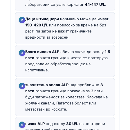
лаборатории сè уште користат
44-147 U/L
.
Деца и тинејџери
нормално може да имаат
150-420 U/L
или повисоко за време на брз
раст, па затоа не важат граничните
вредности за возрасни.
Блага висока ALP
обично значи до околу
1,5
пати
горната граница и често се повторува
пред голема обработка/процес на
испитување.
значително висок ALP
над приближно
3
пати
горната граница покачена за 3 пати
буди загриженост за холестаза, блокада на
жолчни канали, Пагетова болест или
метастази во коските.
низок ALP
под околу
30 U/L
на повторени
тестови треба да поттикне преглед на