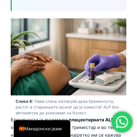
简体中文
Română
Türkçe
Ελληνικά
Português
Español
Italiano
עִבְרִית
Français
العربية
Слика 6:
Оваа слика нагласува дека бременоста,
растот и стареењето можат да ја поместат ALP без
Deutsch
автоматски да укажуваат на болест.
English
Бременоста ја зголемува
плацентарната ALP
,
особено доцно во вториот триместар и во текот
Македонски јазик
на третиот. Нијансата што најретко им се кажува