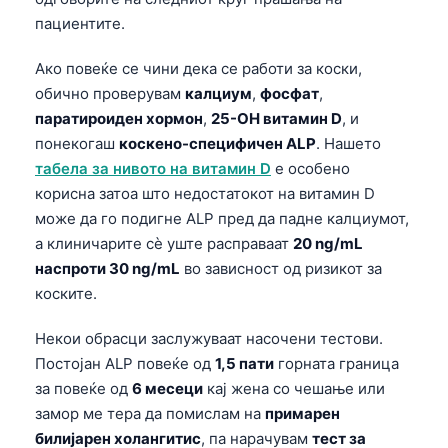
O‘zbekcha
пациентите.
Українська
Ако повеќе се чини дека се работи за коски,
አማርኛ
обично проверувам
калциум
,
фосфат
,
Kiswahili
паратироиден хормон
,
25-OH витамин D
, и
понекогаш
коскено-специфичен ALP
. Нашето
ភាសាខ្មែរ
табела за нивото на витамин D
е особено
ဗမာစာ
корисна затоа што недостатокот на витамин D
ไทย
може да го подигне ALP пред да падне калциумот,
а клиничарите сè уште расправаат
20 ng/mL
Tagalog
наспроти 30 ng/mL
во зависност од ризикот за
Tiếng Việt
коските.
Bahasa Melayu
Некои обрасци заслужуваат насочени тестови.
മലയാളം
Постојан ALP повеќе од
1,5 пати
горната граница
ಕನ್ನಡ
за повеќе од
6 месеци
кај жена со чешање или
ગુજરાતી
замор ме тера да помислам на
примарен
билијарен холангитис
, па нарачувам
тест за
தமிழ்