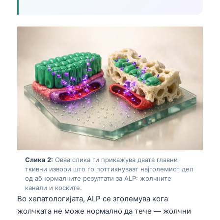
Слика 2:
Оваа слика ги прикажува двата главни
ткивни извори што го поттикнуваат најголемиот дел
од абнормалните резултати за ALP: жолчните
канали и коските.
Во хепатологијата, ALP се зголемува кога
жолчката не може нормално да тече — жолчни