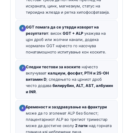
исхраната, цинк, магнезиум, статус на
тироидна жлезда и ретка хипофосфатазија.
GGT помага да се утврди изворот на
резултатот
: висок
GGT + ALP
укажува на
црн дроб или жолчни канали, додека
нормален GGT најчесто го насочува
понатамошното испитување кон коските.
Следни тестови за коските
најчесто
вклучуваат
калциум, фосфат, PTH и 25-OH
витамин D
; следењето на црниот дроб
често додава
билирубин, ALT, AST, албумин
и INR
.
Бременост и заздравување на фрактури
може да го зголемат ALP без болест;
плацентарниот ALP во третиот триместар
може да достигне околу
2 пати
над горната
граница кај небремени лица.