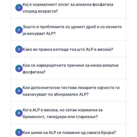
Кој е нормалниот опсег за алкална фосфатаза
според возраста?
Зошто и проблемите со црниот дроб и со коските
ја менуваат ALP?
Како во пракса изгледа тоа што ALP е висока?
Кои се најверојатните причини за ниска алкална
фосфатаза?
Кои дополнителни тестови лекарите најчесто ги
назначуваат по абнормален ALP?
Кога ALP е висока, но сепак нормална за
бременост, тинејџери или стареење?
Кои шеми на ALP се поважни од самата бројка?