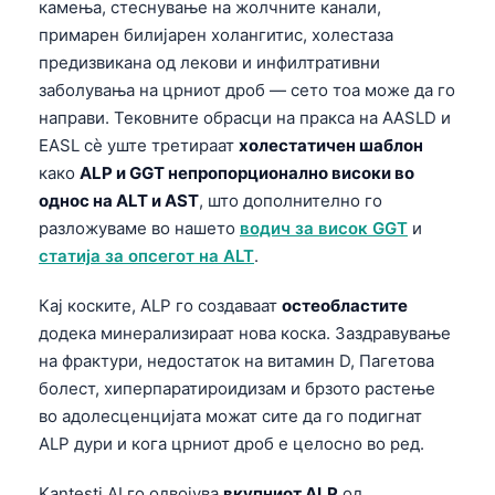
камења, стеснување на жолчните канали,
примарен билијарен холангитис, холестаза
предизвикана од лекови и инфилтративни
заболувања на црниот дроб — сето тоа може да го
направи. Тековните обрасци на пракса на AASLD и
EASL сè уште третираат
холестатичен шаблон
како
ALP и GGT непропорционално високи во
однос на ALT и AST
, што дополнително го
разложуваме во нашето
водич за висок GGT
и
статија за опсегот на ALT
.
Кај коските, ALP го создаваат
остеобластите
додека минерализираат нова коска. Заздравување
на фрактури, недостаток на витамин D, Пагетова
болест, хиперпаратироидизам и брзото растење
во адолесценцијата можат сите да го подигнат
ALP дури и кога црниот дроб е целосно во ред.
Kantesti AI го одвојува
вкупниот ALP
од