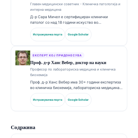
Главен медицински советник - Клиничка патологија и
интерна медицина
Д-р Сара Мичел е сертифициран клинички
патолог со над 18 години искуство во
лабораториска медицина и дијагностичка
анализа. Има специјализирани сертификати во
Истражувачка порта
Google Scholar
клиничка хемија и има објавено обемно за панели
со биомаркери и лабораториска анализа во
клиничката пракса.
ЕКСПЕРТ КОЈ ПРИДОНЕСУВА
Проф. д-р Ханс Вебер, доктор на науки
Професор по лабораториска медицина и клиничка
биохемија
Проф. д-р Ханс Вебер има 30+ години експертиза
во клиничка биохемија, лабораториска медицина и
истражување на биомаркери. Поранешен
претседател на Германското друштво за клиничка
Истражувачка порта
Google Scholar
хемија, тој се специјализира за анализа на
дијагностички панели, стандардизација на
биомаркери и лабораториска медицина
потпомогната со вештачка интелигенција.
Содржина