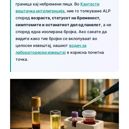
граница кај небремени лица. Во
Кантести
вештачка интелигенција
, ние го толкуваме ALP
според
возраста, статусот на бременост,
симптомите и останатиот дел од панелот
, а не
според една изолирана бројка. Ако сакате да
видите како тие бројки се вклопуваат во
целосен извештај, нашиот
водич за
лабораториски извештај
е корисна почетна
точка.