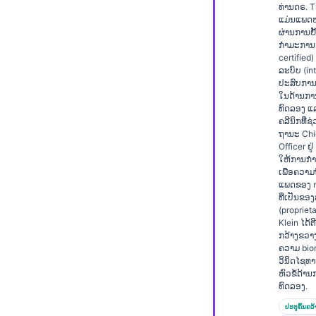
ທ່ານດຣ. 
Frysk
ແມ່ນແພດຫມ
ຜ່ານການຢ
Esperanto
ກຳມະການ 
certified
Беларуская мова
ລະບົບ (inte
ປະສົບການຫ
Татар теле
ໃນດ້ານກ
Кыргызча
ທົດລອງ ແ
ຄລີນິກທີ່ຊ
ئۇيغۇرچە
ຖານະ Chi
Officer ຢູ
Cebuano
ໃຫ້ການກຳກ
ເພື່ອຄວາ
Basa Jawa
ແພດຂອງ n
ທີ່ເປັນຂອ
Монгол
(proprieta
Klein ໄດ້ຕ
Afrikaans
ກວ້າງຂວາ
العربية المغربية
ຄວາມ bio
ວິນິດໄຊທ
Occitan
ຫົວຂໍ້ດ້
ທົດລອງ.
Gàidhlig
ປະຕູຄົ້ນຄວ້