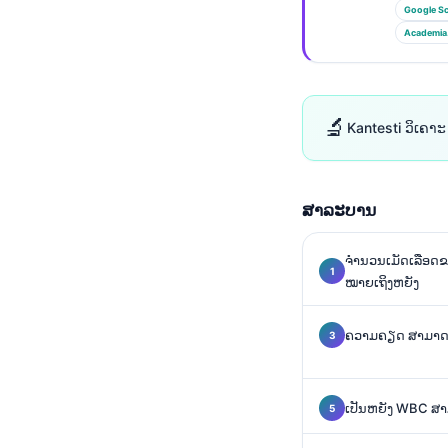
Euskara
Google Sc
Македонски јазик
Academia
Latviešu valoda
Galego
🔬
Kantesti ວິເຄາະ
অসমীয়া
සිංහල
سنڌي
ສາລະບານ
پښتو
ຈຳນວນເມັດເລືອດຂາ
ໝາຍເຖິງຫຍັງ
Slovenčina
Hrvatski
ຄວາມຄຽດ ສາມາດເ
Suomi
Қазақ тілі
ເປັນຫຍັງ WBC ສາມາ
Català