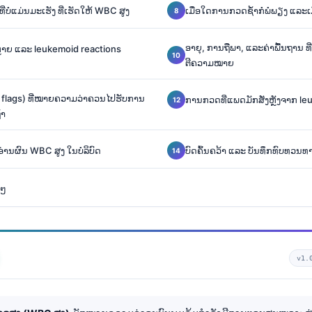
ທີ່ບໍ່ແມ່ນມະເຮັງ ທີ່ເຮັດໃຫ້ WBC ສູງ
ເມື່ອໃດການກວດຊ້ຳກໍພໍພຽງ ແລະເມື
ອາຍຸ, ການຖືພາ, ແລະຄ່າພື້ນຖານ 
າຍ ແລະ leukemoid reactions
ຕີຄວາມໝາຍ
d flags) ທີ່ໝາຍຄວາມວ່າຄວນໄປຮັບການ
ການກວດທີ່ແພດມັກສັ່ງຫຼັງຈາກ le
້າ
I ອ່ານຜົນ WBC ສູງ ໃນບໍລິບົດ
ບົດຄົ້ນຄວ້າ ແລະ ບັນທຶກທົບທວ
ຍໆ
v1.