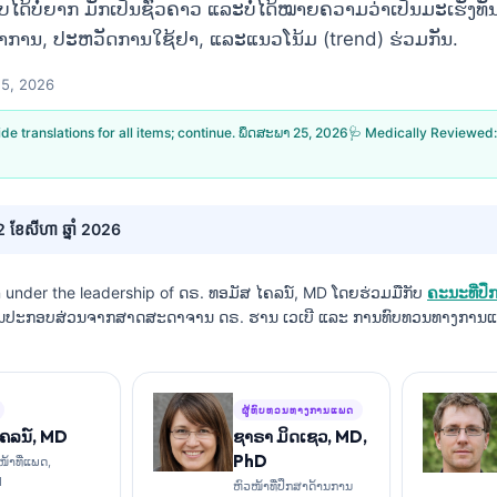
ບໄດ້ບໍ່ຍາກ ມັກເປັນຊົ່ວຄາວ ແລະບໍ່ໄດ້ໝາຍຄວາມວ່າເປັນມະເຮັງທັນທ
 ອາການ, ປະຫວັດການໃຊ້ຢາ, ແລະແນວໂນ້ມ (trend) ຮ່ວມກັນ.
25, 2026
vide translations for all items; continue.
ພຶດສະພາ 25, 2026
🩺 Medically Reviewed
ី 2 ខែសីហា ឆ្នាំ 2026
n under the leadership of
ດຣ. ທອມັສ ໄຄລນ໌, MD
ໂດຍຮ່ວມມືກັບ
ຄະນະທີ່ປ
ານປະກອບສ່ວນຈາກສາດສະດາຈານ ດຣ. ຮານ ເວເບີ ແລະ ການທົບທວນທາງການແ
ຜູ້ທົບທວນທາງການແພດ
ໄຄລນ໌, MD
ຊາຣາ ມິດເຊວ, MD,
PhD
ໜ້າທີ່ແພດ,
I
ຫົວໜ້າທີ່ປຶກສາດ້ານການ