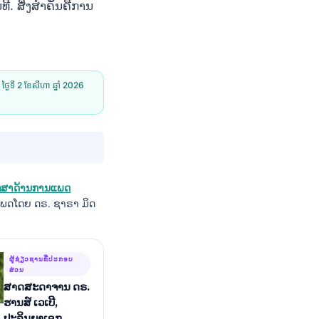
ີ. ສິ່ງສຳຄັນຄືການ
:
ថ្ងៃទី 2 ខែសីហា ឆ្នាំ 2026
ຶກສາດ້ານການແພດ
ພດໂດຍ ດຣ. ຊາຣາ ມິດ
ຜູ້ຊ່ຽວຊານທີ່ປະກອບ
ສ່ວນ
ສາດສະດາຈານ ດຣ.
ຮານສ໌ ເວເບີ,
ປະລິນຍາເອກ