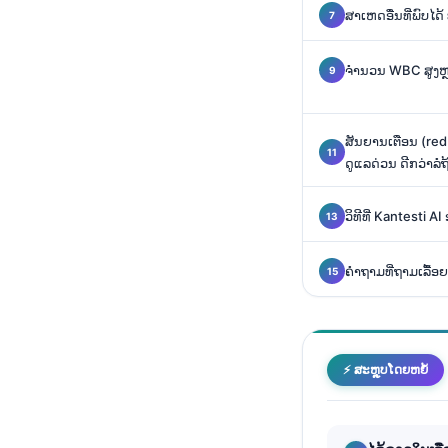
O‘zbekcha
ສາເຫດອື່ນທີ່ພົບໄດ້ 
Українська
ຈຳນວນ WBC ສູງຫຼ
አማርኛ
Kiswahili
ສັນຍານເຕືອນ (re
ភាសាខ្មែរ
ດູແລດ່ວນ ດີກວ່າລໍຖ
ဗမာစာ
ไทย
ວິທີທີ່ Kantesti A
Tagalog
ຄໍາຖາມທີ່ຖາມເລື້ອ
Tiếng Việt
Bahasa Melayu
മലയാളം
⚡ ສະຫຼຸບໂດຍຫຍໍ້
ಕನ್ನಡ
ગુજરાતી
தமிழ்