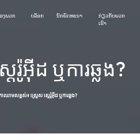
ຂອງພວກ
ບລັອກ
ນັກພັດທະນາ
ກ່ຽວກັບພວກ
ເຮົາ
រ៉ូអ៊ីដ ឬការឆ្លង?
ឈាមសខ្ពស់៖ ស្ត្រេស ស្តេរ៉ូអ៊ីដ ឬការឆ្លង?