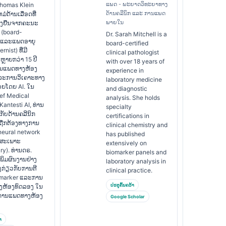
ແພດ - ພະຍາດວິທະຍາທາງ
Thomas Klein
ດ້ານຄລີນິກ ແລະ ການແພດ
ໍດ້ານເລືອດທີ່
ພາຍໃນ
ັ້ງຢືນຈາກຄະນະ
(board-
Dr. Sarah Mitchell is a
) ແລະແພດອາຍຸ
board-certified
rnist) ທີ່ມີ
clinical pathologist
ຼາຍກວ່າ 15 ປີ
with over 18 years of
ານແພດທາງຫ້ອງ
experience in
ລະການວິເຄາະທາງ
laboratory medicine
່ວຍໂດຍ AI. ໃນ
and diagnostic
ef Medical
analysis. She holds
່ Kantesti AI, ທ່ານ
specialty
ັບດ້ານຄລີນິກ
certifications in
ມຖືກຕ້ອງທາງການ
clinical chemistry and
eural network
has published
ງສະເພາະ
extensively on
ry). ທ່ານດຣ.
biomarker panels and
ີພິມຜົນງານຢ່າງ
laboratory analysis in
ງກ່ຽວກັບການຕີ
clinical practice.
marker ແລະການ
ປະຕູຄົ້ນຄວ້າ
າງຫ້ອງທົດລອງ ໃນ
ານການແພດທາງຫ້ອງ
Google Scholar
າ