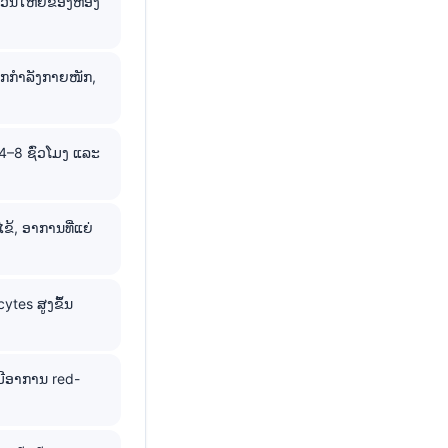
່ວນໃຫຍ່ຂອງຫ້ອງ
ອກກຳລັງກາຍໜັກ,
4–8 ຊົ່ວໂມງ ແລະ
ຂ້, ອາການທີ່ແຍ່
tes ສູງຂຶ້ນ
່ມີອາການ red-