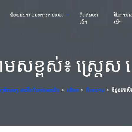
ຊັບພະຍາກອນທາງການແພດ
ຕິດຕໍ່ພວກ
ທີມງານ
ເຮົາ
ເຮົາ
្ពស់៖ ស្ត្រេស ស្តេ
ຫ້ອງທົດລອງ, ຜະລິດໃນເຢຍລະມັນ
>
ບລັອກ
>
ບົດຄວາມ
>
ចំនួនកោសិកា