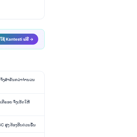
ໃຊ້ Kantesti ຟຣີ →
 ຈຶ່ງສຳຄັນກວ່າຈຳນວນ
ີຣອຍ ຈຶ່ງເຮັດໃຫ້
C ສູງ ຕ້ອງຮີບດ່ວນຂຶ້ນ