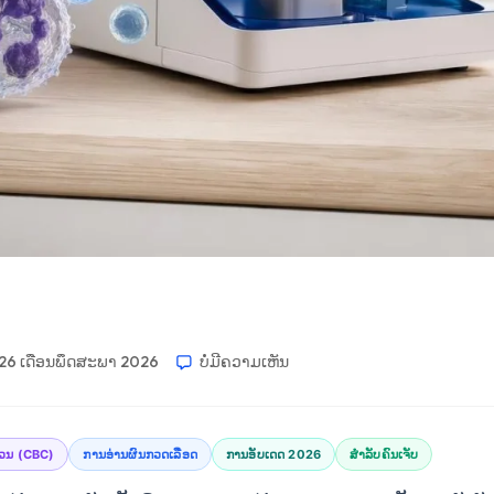
ີ 26 ເດືອນພຶດສະພາ 2026
ບໍ່​ມີ​ຄວາມ​ເຫັນ
້ວນ (CBC)
ການອ່ານຜົນກວດເລືອດ
ການອັບເດດ 2026
ສຳລັບຄົນເຈັບ