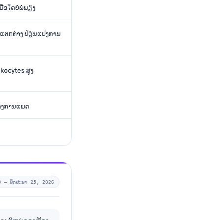
່ອໃດບໍ່ພໍພຽງ
ທີ່ແຕກຕ່າງ ປ່ຽນແປງການ
ukocytes ສູງ
ນທາງການແພດ
0 —
ພຶດສະພາ 25, 2026