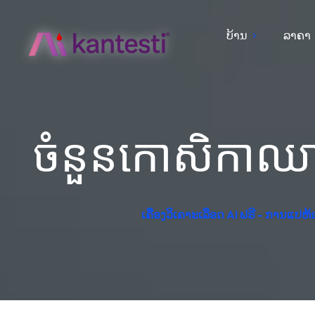
ບ້ານ
ລາຄາ
ចំនួនកោសិកាឈាមសខ
ເຄື່ອງວິເຄາະເລືອດ AI ຟຣີ - ການແປ