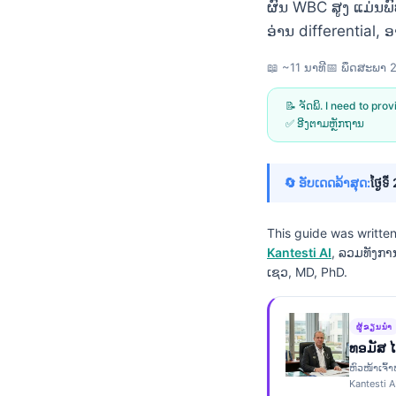
ຜົນ WBC ສູງ ແມ່ນພົ
ອ່ານ differential,
📖 ~11 ນາທີ
📅
ພຶດສະພາ 
📝 ຈັດພິ. I need to pro
✅ ອີງຕາມຫຼັກຖານ
🔄 ອັບເດດລ້າສຸດ:
ថ្ងៃទ
This guide was writte
Kantesti AI
, ລວມທັງກ
ເຊວ, MD, PhD.
ຜູ້ຂຽນນຳ
ທອມັສ 
Norsk bokmål
ຫົວໜ້າເຈົ້າ
Ślōnskŏ gŏdka
Kantesti A