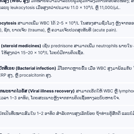
ອດສູງ (WBC ສູງ)
ມັກໝາຍຄວາມວ່າລະບົບພູມຄຸ້ມກຳລັງມີການຕອບສະໜອງ; ສ
ລະບຸ leukocytosis ເມື່ອສູງກວ່າປະມານ 11.0 × 10⁹/L ຫຼື 11,000/µL.
ocytosis
ສາມາດເພີ່ມ WBC ໄດ້ 2–5 × 10⁹/L ໃນສອງສາມຊົ່ວໂມງ ຫຼັງຈາກອ
), ຊັກ, ບາດເຈັບ (trauma), ຫຼື ຄວາມເຈັບປວດສຸດທັນທີ (acute pain).
(steroid medicines)
ເຊັ່ນ prednisone ສາມາດເພີ່ມ neutrophils ພາຍໃນ 
ຫ້ສູງກວ່າ 15–20 × 10⁹/L ໂດຍບໍ່ມີການຕິດເຊື້ອ.
ບັກທີເຣຍ (Bacterial infection)
ມີໂອກາດຫຼາຍຂຶ້ນ ເມື່ອ WBC ສູງມາພ້ອມກັບ ໄ
RP ສູງ, ຫຼື procalcitonin ສູງ.
າກພະຍາດໄວຣັສ (Viral illness recovery)
ສາມາດເຮັດໃຫ້ WBC ຫຼື lymphocy
ັນເວລາ 1–3 ອາທິດ, ໂດຍສະເພາະຫຼັງຈາກການຕິດເຊື້ອທາງລະບົບຫາຍໃຈ.
ັກເປັນທີ່ເໝາະສົມໃນ 1–2 ອາທິດ ສຳລັບການສູງເລັກນ້ອຍ ຖ້າທ່ານຮູ້ສຶກດີ ແລະບໍ