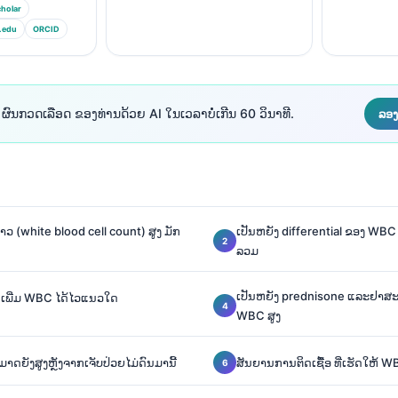
holar
.edu
ORCID
 ຜົນກວດເລືອດ ຂອງທ່ານດ້ວຍ AI ໃນເວລາບໍ່ເກີນ 60 ວິນາທີ.
ລອງ
ວ (white blood cell count) ສູງ ມັກ
ເປັນຫຍັງ differential ຂອງ WBC
ລວມ
ເປັນຫຍັງ prednisone ແລະຢາສະເຕ
ພີ່ມ WBC ໄດ້ໄວແນວໃດ
WBC ສູງ
ດຍັງສູງຫຼັງຈາກເຈັບປ່ວຍໄມ່ດົນມານີ້
ສັນຍານການຕິດເຊື້ອ ທີ່ເຮັດໃຫ້ WB