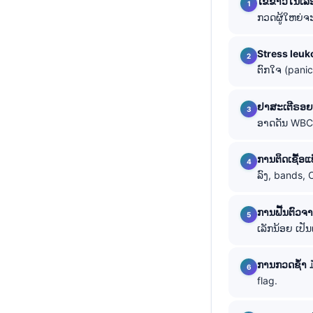
ໄຂ້ຂາວໃນເລື
ກວດຜູ້ໃຫຍ່ຈະ
తెలుగు
मराठी
Stress leuk
اردو
ຕົກໃຈ (panic
বাংলা
ຢາສະເຕີຣອຍ 
Shqip
ອາດດັນ WBC ໃ
Magyar
Slovenščina
ການຕິດເຊື້ອແ
ລົງ, bands, C
한국어
Polski
ການຟື້ນຕົວຈ
Lietuvių kalba
ເລັກນ້ອຍ ເປ
Русский
ການກວດຊ້ຳ
ມ
ქართული
flag.
Čeština