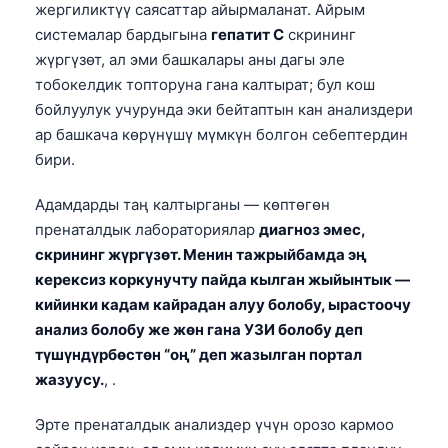
жергиликтүү саясаттар айырмаланат. Айрым
системалар бардыгына
гепатит С
скрининг
жүргүзөт, ал эми башкалары аны дагы эле
тобокелдик топторуна гана калтырат; бул кош
бойлуулук учурунда эки бейтаптын кан анализдери
ар башкача көрүнүшү мүмкүн болгон себептердин
бири.
Адамдарды таң калтырганы — көптөгөн
пренаталдык лабораториялар
диагноз эмес,
скрининг жүргүзөт. Менин тажрыйбамда эң
керексиз коркунучту пайда кылган жыйынтык —
кийинки кадам кайрадан алуу болобу, ырастоочу
анализ болобу же жөн гана УЗИ болобу деп
түшүндүрбөстөн “оң” деп жазылган портал
жазуусу.
, .
Эрте пренаталдык анализдер үчүн орозо кармоо