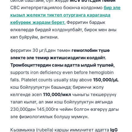
ойлой баштайм; бул жерде
MCV 80 fLден төмөн
CBC интерпретациялоо боюнча колдонмо
бир эле
кызыл желекти тиктеп отурганга караганда
көбүрөөк жардам берет.
Ферритин бардык
өлкөлөрдө бирдей колдонулбайт, бирок мен аны
көп буйруйм, анткени.
ферритин 30 µг/Lден төмөн
гемоглобин түшө
электе эле темир жетишсиздигин колдойт.
Тромбоциттердин саны адатта ылдый түшпөй,
supports iron deficiency even before hemoglobin
falls. Platelet counts usually stay above
150,000/µL
кош бойлуулуктун башында; биринчи жолу
келгенде эсеп
110,000/мкл
чыныгы текшерүүнү
талап кылат, ал эми кош бойлуулуктун аягында
230,000ден 145,000ге чейин болгон өзгөрүү дагы
эле физиологиялык болушу мүмкүн.
Кызамыкка (rubella) каршы иммунитет адатта
IgG