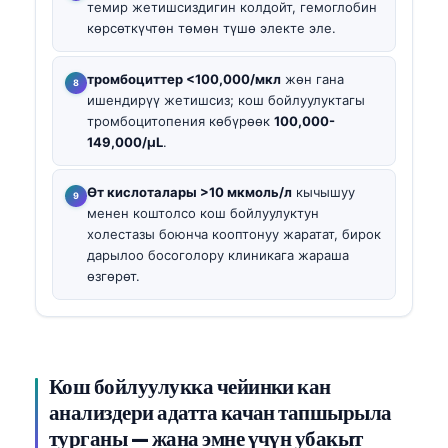
темир жетишсиздигин колдойт, гемоглобин
көрсөткүчтөн төмөн түшө электе эле.
тромбоциттер <100,000/мкл
жөн гана
ишендирүү жетишсиз; кош бойлуулуктагы
тромбоцитопения көбүрөөк
100,000-
149,000/µL
.
Өт кислоталары >10 мкмоль/л
кычышуу
менен коштолсо кош бойлуулуктун
холестазы боюнча кооптонуу жаратат, бирок
дарылоо босоголору клиникага жараша
өзгөрөт.
Кош бойлуулукка чейинки кан
анализдери адатта качан тапшырыла
турганы — жана эмне үчүн убакыт