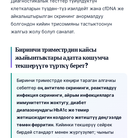
Диагностикалык тесттер түйүлдүктүн
клеткаларын түздөн-түз изилдейт жана cfDNA же
айкалыштырылган скрининг анормалдуу
болгондон кийин трисомияны тастыктоонун
жалгыз жолу болуп саналат.
Биринчи триместрдин кайсы
жыйынтыктары адатта кошумча
текшерүүгө түрткү берет?
Биринчи триместрде кеңири тараган алгачкы
себептер
оң антитело скрининги, реактивдүү
инфекция скрининги, айрым инфекцияларга
иммунитеттин жоктугу, диабет
диапазонундагы HbA1c же темир
жетишсиздигин колдоого жетиштүү деңгээлде
Norsk bokmål
төмөн ферритин
. Кийинки текшерүү сейрек
бирдей стандарт менен жүргүзүлөт; чыныгы
Ślōnskŏ gŏdka