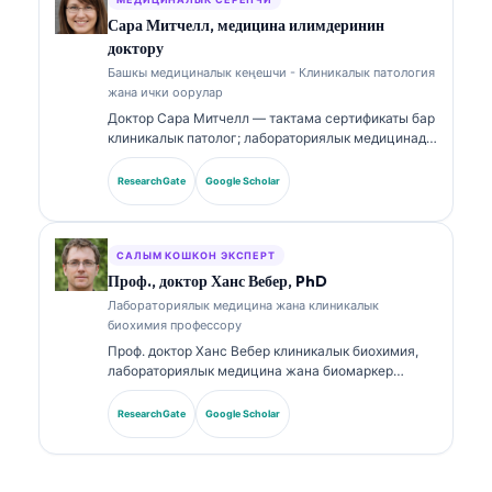
тармагынын медициналык тактыгына клиникалык
көзөмөл жүргүзөт. Доктор Кляйн биомаркерлерди
Сара Митчелл, медицина илимдеринин
чечмелөө жана лабораториялык диагностика
доктору
боюнча лабораториялык медицина темаларына
Башкы медициналык кеңешчи - Клиникалык патология
байланыштуу кеңири жарыялады.
жана ички оорулар
Доктор Сара Митчелл — тактама сертификаты бар
клиникалык патолог; лабораториялык медицинада
жана диагностикалык анализде 18 жылдан ашык
тажрыйбасы бар. Ал клиникалык химия боюнча
ResearchGate
Google Scholar
адистик сертификаттарына ээ жана клиникалык
практикада биомаркердик панелдер жана
лабораториялык анализ боюнча кеңири
жарыялаган.
САЛЫМ КОШКОН ЭКСПЕРТ
Проф., доктор Ханс Вебер, PhD
Лабораториялык медицина жана клиникалык
биохимия профессору
Проф. доктор Ханс Вебер клиникалык биохимия,
лабораториялык медицина жана биомаркер
изилдөөлөрү боюнча 30+ жылдык тажрыйбага ээ.
Германиянын Клиникалык химия коомунун
ResearchGate
Google Scholar
мурдагы президенти, ал диагностикалык
панелдерди талдоо, биомаркерлерди
стандартташтыруу жана AI аркылуу жардам
берилген лабораториялык медицина боюнча