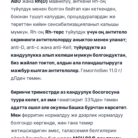
ABO
жана
Rh(D)
маанилүү, анткени Rh-оң
түйүлдүк менен болгон бейтап кан кеткенден,
боюнан түшүп калуудан, процедуралардан же
төрөттөн кийин сенсибилизацияланып калышы
мүмкүн. Rh-оң
Rh-терс
түйүлдүк
үчүн оң антитело
скрининги антителолорду аныктоо менен уланат;
anti-D, anti-c жана anti-Kell;
түйүлдүктө аз
кандуулукка алып келиши мүмкүн болгондуктан,
биз жайлап токтоп, алдын ала пландаштырууга
мажбур кылган антителолор.
Гемоглобин 11.0 г/
дЛден төмөн.
биринчи триместрде аз кандуулук босогосуна
туура келет, ал эми
гематокрит 33%ден төмөн
адатта ошол эле окуяны башка бурчтан көрсөтөт.
Мен
ферритин нормалдуу же дээрлик нормалдуу
болгондо көргөндө, жөн гана темир
жетишсиздигин эмес, талассемия белгилерин