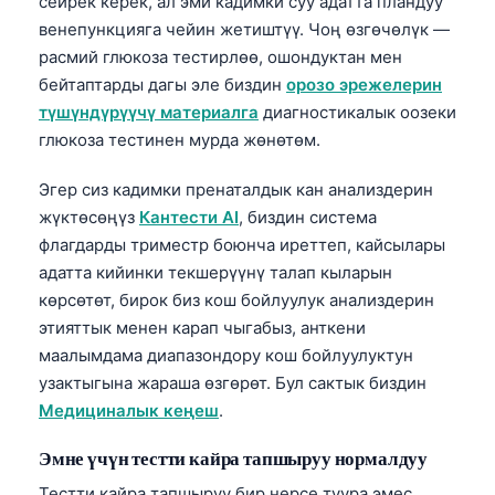
сейрек керек, ал эми кадимки суу адатта пландуу
венепункцияга чейин жетиштүү. Чоң өзгөчөлүк —
расмий глюкоза тестирлөө, ошондуктан мен
бейтаптарды дагы эле биздин
орозо эрежелерин
түшүндүрүүчү материалга
диагностикалык оозеки
глюкоза тестинен мурда жөнөтөм.
Эгер сиз кадимки пренаталдык кан анализдерин
жүктөсөңүз
Кантести AI
, биздин система
флагдарды триместр боюнча иреттеп, кайсылары
адатта кийинки текшерүүнү талап кыларын
көрсөтөт, бирок биз кош бойлуулук анализдерин
этияттык менен карап чыгабыз, анткени
маалымдама диапазондору кош бойлуулуктун
узактыгына жараша өзгөрөт. Бул сактык биздин
Медициналык кеңеш
.
Эмне үчүн тестти кайра тапшыруу нормалдуу
Тестти кайра тапшыруу бир нерсе туура эмес