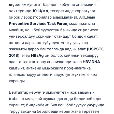
оң
же иммунитет бар деп, көбүнчө анализдин
чектеринде
10 IU/мл
, тегерегинде көрсөтүлөт,
бирок лабораториялар айырмаланат. АКШнын
Preventive Services Task Force
, маалыматына
ылайык, кош бойлуулуктун башында сифилиске
универсалдуу скрининг стандарт бойдон калат,
анткени дарылоо түйүлдүктүн жугушун эң
жакшысы дароо башталганда алдын алат
(USPSTF,
2018)
; эгер
HBsAg
оң болсо, кийинки текшерүү
адатта тастыктоочу анализдерди жана
HBV DNA
камтыйт, анткени ымыркайга профилактика
пландаштыруу энедеги вирустук жүктөмгө көз
каранды.
Бейтаптар көбүнчө иммунитети жок кызамык
(rubella) ымыркай жуккан дегенди билдиреби деп
сурашат; билдирбейт. Бул кош бойлуулук учурунда
тирүү вакцина берилбеши керек жана төрөттөн