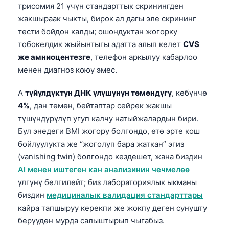
трисомия 21 үчүн стандарттык скринингден
жакшыраак чыкты, бирок ал дагы эле скрининг
тести бойдон калды; ошондуктан жогорку
тобокелдик жыйынтыгы адатта алып келет
CVS
же амниоцентезге
, телефон аркылуу кабарлоо
менен диагноз коюу эмес.
A
түйүлдүктүн ДНК үлүшүнүн төмөндүгү
, көбүнчө
4%
, дан төмөн, бейтаптар сейрек жакшы
түшүндүрүлүп угуп калчу натыйжалардын бири.
Бул энедеги BMI жогору болгондо, өтө эрте кош
бойлуулукта же “жоголуп бара жаткан” эгиз
(vanishing twin) болгондо кездешет, жана биздин
AI менен иштеген кан анализинин чечмелөө
үлгүнү белгилейт; биз лабораториялык ыкманы
биздин
медициналык валидация стандарттары
кайра тапшыруу керекпи же жокпу деген сунушту
берүүдөн мурда салыштырып чыгабыз.