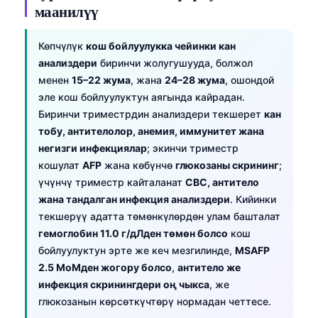
маанилүү
Көпчүлүк
кош бойлуулукка чейинки кан
анализдери
биринчи жолугушууда, болжол
менен
15–22 жума
, жана
24–28 жума
, ошондой
эле кош бойлуулуктун аягында кайрадан.
Биринчи триместрдин анализдери текшерет
кан
тобу, антителолор, анемия, иммунитет жана
негизги инфекциялар
; экинчи триместр
кошулат
AFP
жана көбүнчө
глюкозаны скрининг
;
үчүнчү триместр кайталанат
CBC, антитело
жана тандалган инфекция анализдери
. Кийинки
текшерүү адатта төмөнкүлөрдөн улам башталат
гемоглобин 11.0 г/дЛден төмөн болсо
кош
бойлуулуктун эрте же кеч мезгилинде,
MSAFP
2.5 MoMден жогору болсо
,
антитело же
инфекция скринингдери оң чыкса
, же
глюкозанын көрсөткүчтөрү нормадан четтесе.