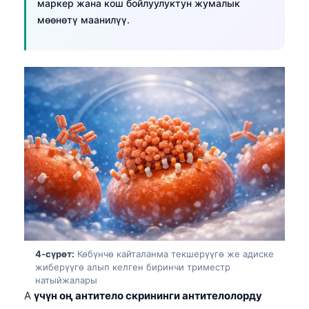
маркер жана кош бойлуулуктун жумалык
Frysk
мөөнөтү маанилүү.
Esperanto
Беларуская мова
Татар теле
ئۇيغۇرچە
Cebuano
Basa Jawa
ພາສາລາວ
Монгол
Afrikaans
العربية المغربية
4-сүрөт:
Көбүнчө кайталанма текшерүүгө же адиске
Occitan
жиберүүгө алып келген биринчи триместр
натыйжалары
Gàidhlig
A
үчүн оң антитело скрининги антителолорду