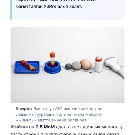
日本語
багытталган УЗИге алып келет.
Eesti
Azərbaycan dili
Bosanski
Svenska
Српски језик
Íslenska
Հայերեն
Bahasa Indonesia
हिन्दी
Nederlands
5-сүрөт:
Эмне үчүн AFP экинчи триместрде
Dansk
убакытка туураланып алынат жана жогорку
жыйынтык адатта эмнени билдирет
Български
Жыйынтык
2.5 MoM
адатта гестациялык мөөнөттү
فارسی
тастыктоону, түйүлдүктөрдүн санын кайра карап