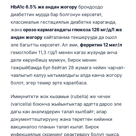
O‘zbekcha
HbA1c 6.5% же андан жогору
брондоодо
диабеттин мурда бар болгонун көрсөтөт,
Українська
классикалык гестациялык диабетке караганда,
አማርኛ
жана
орозо кармагандагы глюкоза 126 мг/дЛ же
Kiswahili
андан жогору
кайталанма текшерүүдө да ошол
эле багытты көрсөтөт. Ал эми,
ферритин 12 мкг/л
ភាសាខ្មែរ
гемоглобин 11,3 г/дЛ менен кагаз жүзүндө анча
ဗမာစာ
деле көрүнбөшү мүмкүн, бирок менин
ไทย
тажрыйбамда бул бейтап 28 жумага чейин чарчап-
Tagalog
чаалыгып калуу ыктымалдыгы алда канча жогору
болот, эгер темир эрте каралбаса.
Tiếng Việt
Bahasa Melayu
Иммунитети жок кызамык (rubella) же чечек
(varicella) боюнча жыйынтыктар адатта дароо эле
മലയാളം
дагы кан анализдерин талап кылбайт; алар
ಕನ್ನಡ
документтештирүүнү жана төрөттөн кийинки
ગુજરાતી
вакциналоо планын талап кылат. Бирок
инфекциялык скрининг реактивдүү болуп чыкса,
தமிழ்