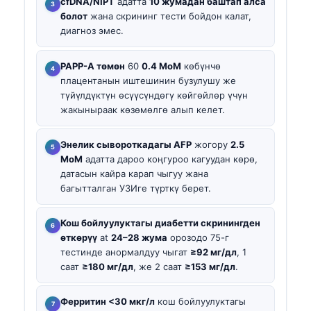
cfDNA/NIPT
адатта
10 жумадан баштап алса
болот
жана скрининг тести бойдон калат,
диагноз эмес.
PAPP-A төмөн
60
0.4 MoM
көбүнчө
плацентанын иштешинин бузулушу же
түйүлдүктүн өсүүсүндөгү көйгөйлөр үчүн
жакыныраак көзөмөлгө алып келет.
Энелик сывороткадагы AFP
жогору
2.5
MoM
адатта дароо коңгуроо кагуудан көрө,
датасын кайра карап чыгуу жана
багытталган УЗИге түрткү берет.
Кош бойлуулуктагы диабетти скринингден
өткөрүү
at
24–28 жума
орозодо 75-г
тестинде анормалдуу чыгат
≥92 мг/дл
, 1
саат
≥180 мг/дл
, же 2 саат
≥153 мг/дл
.
Ферритин <30 мкг/л
кош бойлуулуктагы