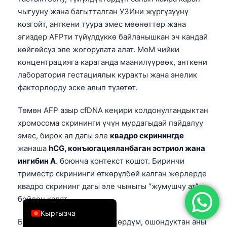
чыгууну жана багытталган УЗИни жүргүзүүнү
简体中文
козгойт, анткени туура эмес мөөнөттөр жана
Română
эгиздер AFPти түйүлдүккө байланышкан эч кандай
Türkçe
көйгөйсүз эле жогорулата алат. MoM чийки
концентрацияга караганда маанилүүрөөк, анткени
Ελληνικά
лаборатория гестациялык куракты жана энелик
Português
факторлорду эске алып түзөтөт.
Español
Төмөн AFP азыр cfDNA кеңири колдонулгандыктан
Italiano
хромосома скрининги үчүн мурдагыдай пайдалуу
עִבְרִית
эмес, бирок ал дагы эле
квадро скринингде
Français
жанаша
hCG, конъюгацияланбаган эстриол жана
ингибин А
. боюнча контекст кошот. Биринчи
العربية
триместр скрининги өткөрүлбөй калган жерлерде
Deutsch
квадро скрининг дагы эле чыныгы “жумушчу ат”
English
бойдон калат.
Кыргызча
Бул үлгүнү жетиштүү көп көрдүм, ошондуктан аны