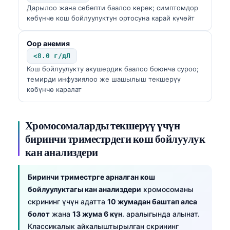
Дарылоо жана себепти баалоо керек; симптомдор
көбүнчө кош бойлуулуктун ортосуна карай күчөйт
Оор анемия
<8.0 г/дЛ
Кош бойлуулукту акушердик баалоо боюнча суроо;
темирди инфузиялоо же шашылыш текшерүү
көбүнчө каралат
Хромосомаларды текшерүү үчүн
биринчи триместрдеги кош бойлуулук
кан анализдери
Биринчи триместрге арналган кош
бойлуулуктагы кан анализдери
хромосоманы
скрининг үчүн адатта
10 жумадан баштап алса
болот
жана
13 жума 6 күн
. аралыгында алынат.
Классикалык айкалыштырылган скрининг