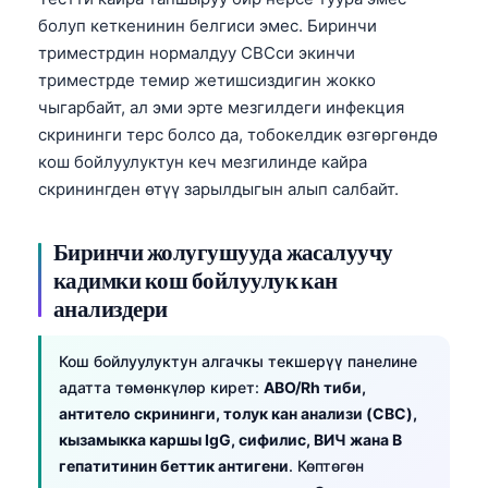
болуп кеткенинин белгиси эмес. Биринчи
триместрдин нормалдуу CBCси экинчи
триместрде темир жетишсиздигин жокко
чыгарбайт, ал эми эрте мезгилдеги инфекция
скрининги терс болсо да, тобокелдик өзгөргөндө
кош бойлуулуктун кеч мезгилинде кайра
скринингден өтүү зарылдыгын алып салбайт.
Биринчи жолугушууда жасалуучу
кадимки кош бойлуулук кан
анализдери
Кош бойлуулуктун алгачкы текшерүү панелине
адатта төмөнкүлөр кирет:
ABO/Rh тиби,
антитело скрининги, толук кан анализи (CBC),
кызамыкка каршы IgG, сифилис, ВИЧ жана В
гепатитинин беттик антигени
. Көптөгөн