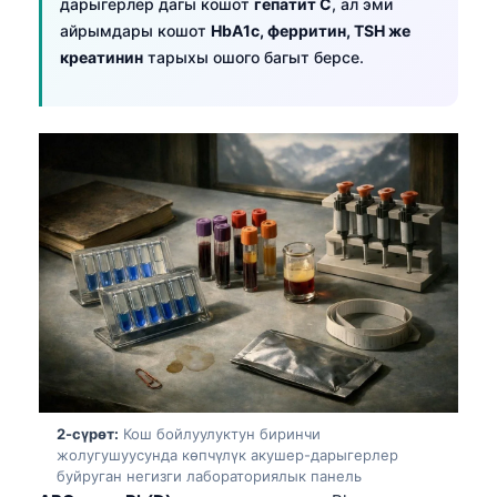
дарыгерлер дагы кошот
гепатит С
, ал эми
айрымдары кошот
HbA1c, ферритин, TSH же
креатинин
тарыхы ошого багыт берсе.
2-сүрөт:
Кош бойлуулуктун биринчи
жолугушуусунда көпчүлүк акушер-дарыгерлер
буйруган негизги лабораториялык панель