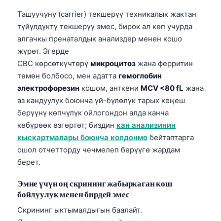
Ташуучуну (carrier) текшерүү техникалык жактан
түйүлдүктү текшерүү эмес, бирок ал көп учурда
алгачкы пренаталдык анализдер менен кошо
жүрөт. Эгерде
CBC көрсөткүчтөрү
микрoцитоз
жана ферритин
төмөн болбосо, мен адатта
гемоглобин
электрофорезин
кошом, анткени
MCV <80 fL
жана
аз кандуулук боюнча үй-бүлөлүк тарых кеңеш
берүүнү көпчүлүк ойлогондон алда канча
көбүрөөк өзгөртөт; биздин
кан анализинин
кыскартмалары боюнча колдонмо
бейтаптарга
ошол отчетторду чечмелеп берүүгө жардам
берет.
Эмне үчүн оң скрининг жабыркаган кош
бойлуулук менен бирдей эмес
Скрининг ыктымалдыгын баалайт.