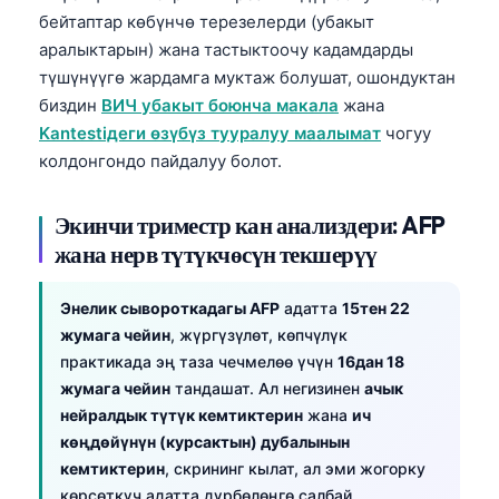
бейтаптар көбүнчө терезелерди (убакыт
తెలుగు
аралыктарын) жана тастыктоочу кадамдарды
मराठी
түшүнүүгө жардамга муктаж болушат, ошондуктан
биздин
ВИЧ убакыт боюнча макала
жана
اردو
Kantestiдеги өзүбүз тууралуу маалымат
чогуу
বাংলা
колдонгондо пайдалуу болот.
Shqip
Magyar
Экинчи триместр кан анализдери: AFP
жана нерв түтүкчөсүн текшерүү
Slovenščina
한국어
Энелик сывороткадагы AFP
адатта
15тен 22
Polski
жумага чейин
, жүргүзүлөт, көпчүлүк
практикада эң таза чечмелөө үчүн
16дан 18
Lietuvių kalba
жумага чейин
тандашат. Ал негизинен
ачык
Русский
нейралдык түтүк кемтиктерин
жана
ич
ქართული
көңдөйүнүн (курсактын) дубалынын
кемтиктерин
, скрининг кылат, ал эми жогорку
Čeština
көрсөткүч адатта дүрбөлөңгө салбай,