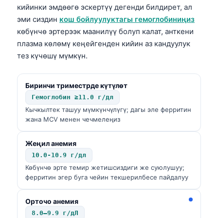
кийинки эмдөөгө эскертүү дегенди билдирет, ал
эми сиздин
кош бойлуулуктагы гемоглобиниңиз
көбүнчө эртерээк маанилүү болуп калат, анткени
плазма көлөмү кеңейгенден кийин аз кандуулук
тез күчөшү мүмкүн.
Биринчи триместрде күтүлөт
Гемоглобин ≥11.0 г/дл
Кычкылтек ташуу мүмкүнчүлүгү; дагы эле ферритин
жана MCV менен чечмелеңиз
Жеңил анемия
10.0-10.9 г/дл
Көбүнчө эрте темир жетишсиздиги же суюлушуу;
ферритин эгер буга чейин текшерилбесе пайдалуу
Орточо анемия
8.0–9.9 г/дЛ