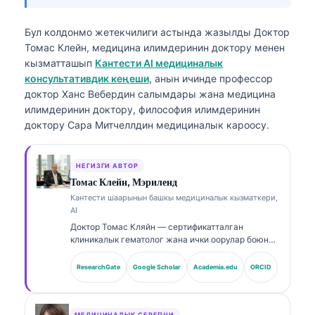
Бул колдонмо жетекчилиги астында жазылды
Доктор
Томас Клейн, медицина илимдеринин доктору
менен
кызматташып
Кантести AI медициналык
консультативдик кеңеши
, анын ичинде профессор
доктор Ханс Вебердин салымдары жана медицина
илимдеринин доктору, философия илимдеринин
доктору Сара Митчеллдин медициналык кароосу.
НЕГИЗГИ АВТОР
Томас Клейн, Мэриленд
Кантести шаарынын башкы медициналык кызматкери,
AI
Доктор Томас Кляйн — сертификатталган
клиникалык гематолог жана ички оорулар боюнча
дарыгер, лабораториялык медицина жана AI
менен колдоого алынган клиникалык анализ
ResearchGate
Google Scholar
Academia.edu
ORCID
тармагында 15 жылдан ашык тажрыйбасы бар.
Kantesti AI компаниясынын Башкы медициналык
кызматкери катары ал өзүнүн менчик нейрон
МЕДИЦИНАЛЫК СЕРЕПЧИ