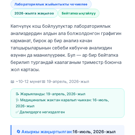
Лабораториялык жыйынтыкты чечмелөө
2026-жылга жаңылоо
Бейтапка ыңгайлуу
Көпчүлүк кош бойлуулуктар лабораториялык
анализдердин алдын ала болжолдонгон графигин
карманат, бирок ар бир анализ качан
тапшырыларынын себеби көбүнчө анализдин
өзүнөн да маанилүүрөөк. Бул — ар бир бейтапка
берилип тургандай каалаганым триместр боюнча
жол картасы.
📖 ~10-12 мүнөт
📅
19-апрель, 2026-жыл
📝 Жарыяланды:
19-апрель, 2026-жыл
🩺 Медициналык жактан каралып чыккан:
16-июль,
2026-жыл
✅ Далилдерге негизделген
🔄 Акыркы жаңыртылган:
16-июль, 2026-жыл