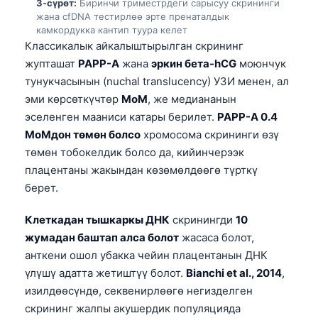
3-сүрөт:
Биринчи триместрдеги сарысуу скрининги
жана cfDNA тестирлөө эрте пренаталдык
камкордукка кантип туура келет
Классикалык айкалыштырылган скрининг
жупташат
PAPP-A
жана
эркин бета-hCG
моюнчук
тунукчасынын (nuchal translucency) УЗИ менен, ал
эми көрсөткүчтөр
MoM
, же медиананын
эселенген мааниси катары берилет.
PAPP-A 0.4
MoMдон төмөн болсо
хромосома скрининги өзү
төмөн тобокелдик болсо да, кийинчерээк
плацентаны жакындан көзөмөлдөөгө түрткү
берет.
Клеткадан тышкаркы ДНК
скринингди
10
жумадан баштап алса болот
жасаса болот,
анткени ошол убакка чейин плацентанын ДНК
үлүшү адатта жетиштүү болот.
Bianchi et al., 2014
,
изилдөөсүндө, секвенирлөөгө негизделген
скрининг жалпы акушердик популяцияда