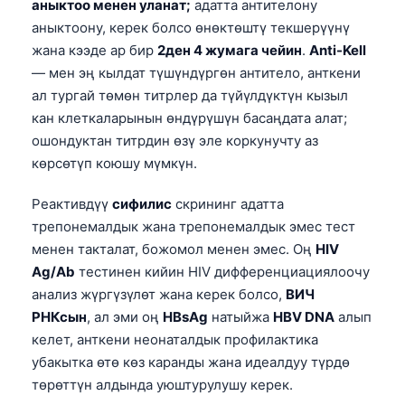
Euskara
аныктоо менен уланат;
адатта антителону
аныктоону, керек болсо өнөктөштү текшерүүнү
Македонски јазик
жана кээде ар бир
2ден 4 жумага чейин
.
Anti-Kell
Latviešu valoda
— мен эң кылдат түшүндүргөн антитело, анткени
Galego
ал тургай төмөн титрлер да түйүлдүктүн кызыл
кан клеткаларынын өндүрүшүн басаңдата алат;
অসমীয়া
ошондуктан титрдин өзү эле коркунучту аз
සිංහල
көрсөтүп коюшу мүмкүн.
سنڌي
Реактивдүү
сифилис
скрининг адатта
پښتو
трепонемалдык жана трепонемалдык эмес тест
менен такталат, божомол менен эмес. Оң
HIV
Slovenčina
Ag/Ab
тестинен кийин HIV дифференциациялоочу
анализ жүргүзүлөт жана керек болсо,
ВИЧ
Hrvatski
РНКсын
, ал эми оң
HBsAg
натыйжа
HBV DNA
алып
Suomi
келет, анткени неонаталдык профилактика
Қазақ тілі
убакытка өтө көз каранды жана идеалдуу түрдө
төрөттүн алдында уюштурулушу керек.
Català