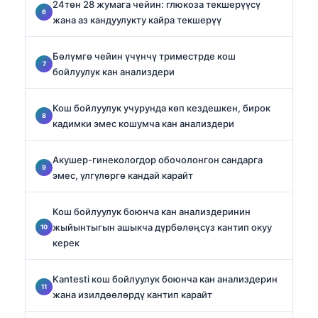
24төн 28 жумага чейин: глюкоза текшерүүсү
жана аз кандуулукту кайра текшерүү
Бөлүмгө чейин үчүнчү триместрде кош
бойлуулук кан анализдери
Кош бойлуулук учурунда көп кездешкен, бирок
кадимки эмес кошумча кан анализдери
Акушер-гинекологдор обочолонгон сандарга
эмес, үлгүлөргө кандай карайт
Кош бойлуулук боюнча кан анализдеринин
жыйынтыгын ашыкча дүрбөлөңсүз кантип окуу
керек
Kantesti кош бойлуулук боюнча кан анализдерин
жана изилдөөлөрдү кантип карайт