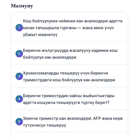
Мазмуну
адистешкен.
Кош бойлуулукка чейинки кан анализдери адатта
качан тапшырыла турганы — жана эмне үчүн
убакыт маанилүү
Биринчи жолугушууда жасалуучу кадимки кош
бойлуулук кан анализдери
Хромосомаларды текшерүү үчүн биринчи
триместрдеги кош бойлуулук кан анализдери
Биринчи триместрдин кайсы жыйынтыктары
адатта кошумча текшерүүгө түрткү берет?
Экинчи триместр кан анализдери: AFP жана нерв
түтүкчөсүн текшерүү