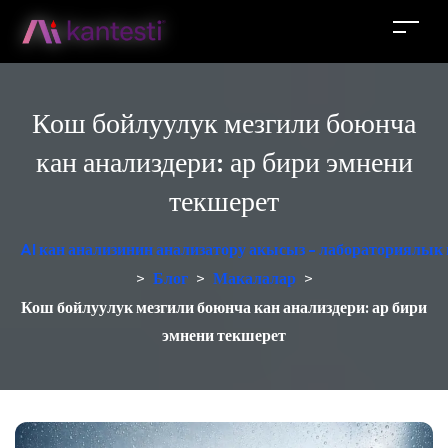
Кош бойлуулук мезгили боюнча
кан анализдери: ар бири эмнени
текшерет
AI кан анализинин анализатору акысыз - лабораториялык
>
Блог
>
Макалалар
>
Кош бойлуулук мезгили боюнча кан анализдери: ар бири
эмнени текшерет