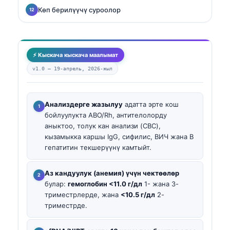
Көп берилүүчү суроолор
⚡ Кыскача кыскача маалымат
v1.0 —
19-апрель, 2026-жыл
Анализдерге жазылуу
адатта эрте кош
бойлуулукта ABO/Rh, антителолорду
аныктоо, толук кан анализи (CBC),
кызамыкка каршы IgG, сифилис, ВИЧ жана В
гепатитин текшерүүнү камтыйт.
Аз кандуулук (анемия) үчүн чектөөлөр
булар:
гемоглобин <11.0 г/дл
1- жана 3-
триместрлерде, жана
<10.5 г/дл
2-
триместрде.