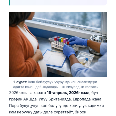
1-сүрөт:
Кош бойлуулук учурунда кан анализдери
адатта качан дайындаларынын визуалдык картасы
2026-жылга карата
19-апрель, 2026-жыл
, бул
график АКШда, Улуу Британияда, Европада жана
Перс булуңунун көп бөлүгүндө көпчүлүк кадимки
кам көрүүнү дагы деле сүрөттөйт, бирок