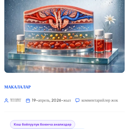
МАКАЛАЛАР
1ТП1Т
19-апрель, 2026-жыл
комментарийлер жок
Кош бойлуулук боюнча анализдер