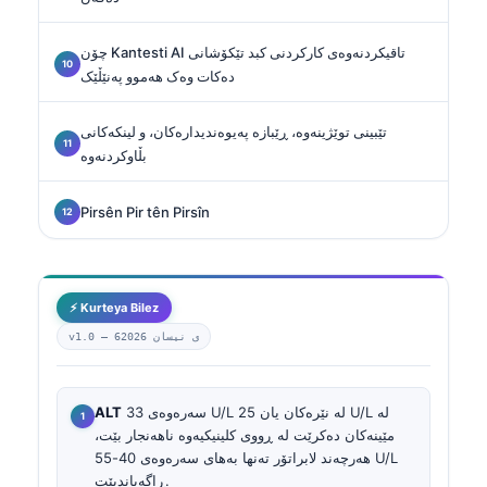
چۆن Kantesti AI تاقیکردنەوەی کارکردنی کبد تێکۆشانی
دەکات وەک هەموو پەنێڵێک
تێبینی توێژینەوە، ڕێبازە پەیوەندیدارەکان، و لینکەکانی
بڵاوکردنەوە
Pirsên Pir tên Pirsîn
⚡ Kurteya Bilez
6ی نیسان 2026
v1.0 —
سەرەوەی 33 U/L لە نێرەکان یان 25 U/L لە
ALT
مێینەکان دەکرێت لە ڕووی کلینیکیەوە ناهەنجار بێت،
هەرچەند لابراتۆر تەنها بەهای سەرەوەی 40-55 U/L
ڕاگەیاندبێت.