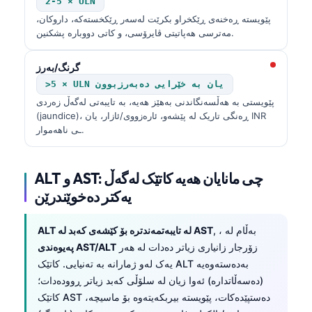
2-5 × ULN
پێویستە ڕەخنەی ڕێکخراو بکرێت لەسەر ڕێکخستەکە، داروکان،
مەترسی هەپاتیتی ڤایرۆسی، و کاتی دووبارە پشکنین.
گرنگ/بەرز
>5 × ULN یان بە خێرایی دەبەرزبوون
پێویستی بە هەڵسەنگاندنی بەهێز هەیە، بە تایبەتی لەگەڵ زەردی
(jaundice)، ڕەنگی تاریک لە پێشەو، ئارەزووی/ئازار، یان INR
ـی ناهەموار.
ALT و AST: چی مانایان هەیە کاتێک لەگەڵ
یەکتر دەخوێندرێن
, ، بەڵام لە
ALT لە تایبەتمەندترە بۆ کێشەی کەبد لە AST
زۆرجار زانیاری زیاتر دەدات لە هەر
پەیوەندی AST/ALT
یەک لەو ژمارانە بە تەنیایی. کاتێک ALT بەدەستەوەیە
(دەسەڵاتدارە) ئەوا زیان لە سلۆڵی کەبد زیاتر ڕوودەدات؛
کاتێک AST دەستپێدەکات، پێویستە بیربکەیتەوە بۆ ماسیچه،