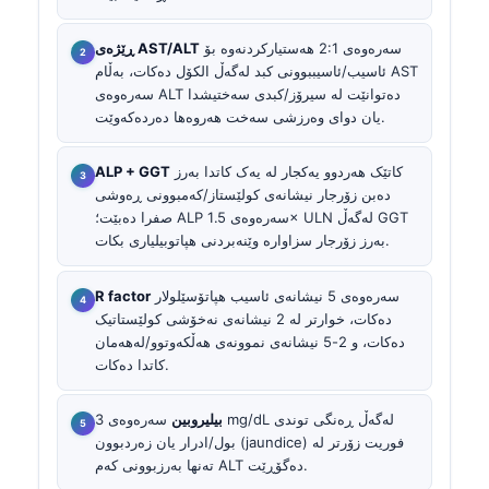
سەرەوەی 2:1 هەستیارکردنەوە بۆ
ڕێژەی AST/ALT
ئاسیب/ئاسیببوونی کبد لەگەڵ الکۆل دەکات، بەڵام AST
سەرەوەی ALT دەتوانێت لە سیرۆز/کبدی سەختیشدا
یان دوای وەرزشی سەخت هەروەها دەردەکەوێت.
کاتێک هەردوو یەکجار لە یەک کاتدا بەرز
ALP + GGT
دەبن زۆرجار نیشانەی کولێستاز/کەمبوونی ڕەوشی
صفرا دەبێت؛ ALP سەرەوەی 1.5× ULN لەگەڵ GGT
بەرز زۆرجار سزاوارە وێنەبردنی هپاتوبیلیاری بکات.
سەرەوەی 5 نیشانەی ئاسیب هپاتۆسێلولار
R factor
دەکات، خوارتر لە 2 نیشانەی نەخۆشی کولێستاتیک
دەکات، و 2-5 نیشانەی نموونەی هەڵکەوتوو/لەهەمان
کاتدا دەکات.
بیلیروبین
سەرەوەی 3 mg/dL لەگەڵ ڕەنگی توندی
بول/ادرار یان زەردبوون (jaundice) فوریت زۆرتر لە
تەنها بەرزبوونی کەم ALT دەگۆڕێت.