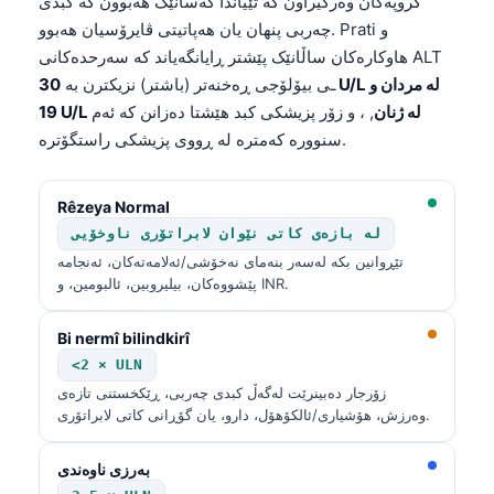
گروپەکان وەرگیراون کە تێیاندا کەسانێک هەبوون کە کبدی
چەربی پنهان یان هەپاتیتی ڤایرۆسیان هەبوو. Prati و
هاوکارەکان ساڵانێک پێشتر ڕایانگەیاند کە سەرحدەکانی ALT
ـی بیۆلۆجی ڕەخنەتر (باشتر) نزیکترن بە
30 U/L لە مردان و
19 U/L لە ژنان
, ، و زۆر پزیشکی کبد هێشتا دەزانن کە ئەم
سنوورە کەمترە لە ڕووی پزیشکی راستگۆترە.
Rêzeya Normal
لە بازەی کاتی نێوان لابراتۆری ناوخۆیی
تێڕوانین بکە لەسەر بنەمای نەخۆشی/ئەلامەتەکان، ئەنجامە
پێشووەکان، بیلیروبین، ئالبومین، و INR.
Bi nermî bilindkirî
<2 × ULN
زۆرجار دەبینرێت لەگەڵ کبدی چەربی، ڕێکخستنی تازەی
وەرزش، هۆشیاری/ئالکۆهۆل، دارو، یان گۆڕانی کاتی لابراتۆری.
بەرزی ناوەندی