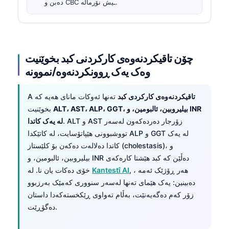
دەبن و CBC ـیش نۆرمالە.
چۆن تاقیکردنەوەی کارکردنی کبد بخوێنیت
وەک یەک ڕوونکردنەوە/نموونە
تاقیکردنەوەی کارکردی کبد
تەنها ئەوکات مانای هەیە کە
A
ALT، AST، ALP، GGT، بیلیروبین، ئالبومین، و INR
بخوێنیت
. ALT و AST زۆرجار دەردەکەون لەسەر
لە یەک کاتدا
تووشبوونی هێپاتۆسایت، لە کاتێکدا ALP و GGT لە یەک
کاتدا دەلالەت دەکەن بۆ کلێستاز (cholestasis)، و
بیلیروبین، ئالبومین، و INR دەڵێن کە کبد هێشتا کارەکەی
, ، هەر ڕۆژێک ئەمە
Kantestî AI
خۆی دەکات یان نا. لە
دەبینین: یەک هێمای تەنها لەسەر سنووری کەمێک بەرزبوو
زۆر کەم دەگەیەنێت، بەڵام تەواوی ڕێکخستەکەدا داستان
دەگۆڕێت.