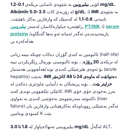
.
0.1-1.2 mg/dL
کۆیی
بیلیروبین
بە شێوەی ئاسایی نزیکەی
بە شێوەی
INR
, û
3.5-5.0 g/dL
لە زۆربەی کات
Albûmîn
تایبەتی
0.8-1.1
لە کەسێک کە وارفارین بەکار ناهێنێت.
serum
, û
PT/INR
,
راهێنەرە جیاوازەکانمان لەسەر
بیلیروبین
یارمەتیدەدەن ئەگەر ئەمانە ئەو بەها گەنگاوە/
proteins
هەڵەکەرە بن.
ئالبومین بە کندی گۆڕان دەکات چونکە نیمە ژیانی (half-life)
لە نزیکەی
20 ڕۆژە
, ، بۆیە ئالبومینی نورمال ڕێگریکردن نییە
بۆ ئەوەی هێرشێکی کەبدی توند/هەڵچوونی هەستیار (acute
INR دەتوانێت لە ماوەی 24 تا 48 کاتژمێر
hepatitis) نەبێت.
خراپتر بێت
, ، بۆیە پزیشکان بە دڵنیایی چاودێری دەکەن لە
کاتێکی تێکچوونی توندی کەبد. INR بەرز بەخودی خۆی خۆی
ناکەوێتە سەرشێوەی نەخۆشی کەبدی بە تەواوی (liver
failure) ئەگەر بەشێکی ڕووداوەکە بەکارهێنانی وارفارین یان
کمبودی ویتامین K بێت.
لەگەڵ ALT،
1.8 تا 3.0 mg/dL
بیلیروبینی تەنها/جیاواز لە