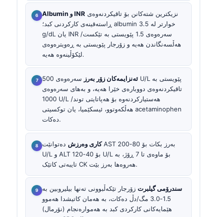
نزیکترین شتەکانن بۆ تاقیکردنەوەی
Albumin و INR
ڕاستەقینەی کارکردنی کبد؛ albumin خوارتر لە 3.5
g/dL یان INR سەرەوەی 1.5 پێویستی بە تێکست/
هەڵسەنگاندن هەیە و زۆرجار پێویستی بە ڕەویترەوەی
لێکۆڵینەوە هەیە.
ئەنزایمەکان زۆر بەرز
سەرەوەی 500 U/L پێویستی بە
تاقیکردنەوەی دووبارەی خێرا هەیە، و بەهای سەرەوەی
1000 U/L هەستیارکردنەوە بۆ هەپاتایتی توند/
هەڵکەوتوو، ئیسکێمیا، یان توکسیتی acetaminophen
دەکات.
کاری وەرزش
دەتوانێت AST بەرز بکات بۆ 80-200
U/L و ALT بۆ 40-120 U/L بۆ ماوەی تا 7 ڕۆژ، بە
تایبەتی کاتێک CK هەروەها بەرز بێت.
سندرۆمی گیلبرت
زۆرجار تێکەڵبوونی تەنها بیلیروبین بە
1.5-3.0 مگ/دڵ دەکات، بە هەمان کاتیشدا هەموو
هێمایەکانی کارکردی کبد بە هەموارەنجام (نۆرمال)