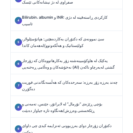
صفراوی لە دژ نیشانەکانی ئێسک
Bilirubin، albumin و INR: کارکردی ڕاستەقینە لە دژی
ئاسیب
سێ نموونەی کە دکتۆران بەکاردەهێنن: هپاتۆسێلولار،
کولێستاتیک و هەڵکەوتوو/لەهەمان کاتدا
یەکێک لە هاوکۆمبینەشنە زۆر بەکارهاتووەکان کە زۆرجار
نەخۆشەکان و وەڵامی ڕەخنەیی (AI) گشتی لەبەرچاو ناکەن
چەند بەرزە زۆر بەرزە: سەرحدەکان کە هەڵسەنگاندنی فوریت
دەگۆڕن
بۆچی ڕێژەی “نۆرمال” لە لابراتۆر، جێنس، تەمەنی و
ڕێکخستنی وەرزش/هەنگاوە تازە جیاواز دەبێت
دکتۆران زۆرجار دوای بەرزبوونی ئەنزایمە کبدی چی داوای
دەکەن