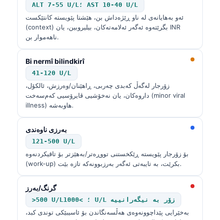
ALT 7-55 U/L؛ AST 10-40 U/L
ئەو بەهایانەی لە ناو ڕێژەداش بن، هێشتا پێویستە کانتێکست
(context) بگرێتەوە ئەگەر ئەلامەتەکان، بیلیروبین، یان INR
ناهەموار بن.
Bi nermî bilindkirî
41-120 U/L
زۆرجار لەگەڵ کەبدی چەربی، ڕاهێنان/وەرزش، ئالکۆل،
داروەکان، یان نەخۆشیی ڤایرۆسیی کەم‌سەخت (minor viral
illness) هاوبەشە.
بەرزی ناوەندی
121-500 U/L
بۆ زۆرجار پێویستە ڕێکخستنی تووڕەتر/بەهێزتر بۆ تاقیکردنەوە
(work-up) بکرێت، بە تایبەتی ئەگەر بەرزبوونەکە تازە بێت.
گرنگ/بەرز
>500 U/L؛ >1000 U/L زۆر بە نیگەرانییە
بەخێرایی پێداچوونەوەی هەڵسەنگاندن بۆ ئاسیبێکی توندی کبد،