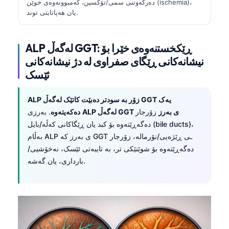
دەرکەوتنی سمی/تۆکسین، کەمبوونەوەی خوێن (ischemia)،
یان هەپاتایتی توند.
ALP لەگەڵ GGT: ڕێکخستنەوەی خێرا بۆ
نیشانەکانی ڕێگای صفراوی لە دژ نیشانەکانی
ئێسک
ALP زۆر بە سودتر دەبێت کاتێک لەگەڵ GGT یەک
ALP لەگەڵ GGT ی بەرز
زۆرجار
. بەرزی
دەکەیتەوە
دەگەڕێتەوە بۆ کبد یان ڕێگاکانی کەڵە/بایل (bile ducts)،
بەڵام ALP ی بەرز کە GGT ـی ڕێژەیی/نۆرمالە، زۆرجار
دەگەڕێتەوە بۆ شوێنێکی تر، بە تایبەتی ئێسک، نەخۆشیی/
بارداری، یان گەشە.