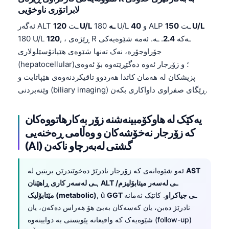
لابراتۆری ناوخۆیی
తెలుగు
150 U/L
و ALP ـت
40
180 U/L
120 U/L ـە
ئەگەر ALT ـت
मराठी
, ، ڕێژەی R ـەکە
2.4
. ـە. ئەمە شێوەیەکی
120
180 U/L
اردو
جۆراوجۆرە، نەک تەنها شێوەی هێپاتۆسێلولاری
(hepatocellular)؛ و زۆرجار ئەوە دەگێڕێتەوە بۆ ئەوەی
বাংলা
پزیشکان لە هەمان کاتدا هەردوو تاقیکردنەوەی هێپاتایت و
Shqip
وێنەبردنی (biliary imaging) ڕێگای صفراوی داواکاری بکەن.
Magyar
Slovenščina
یەکێک لە هاوکۆمبینەشنە زۆر بەکارهاتووەکان
کە زۆرجار نەخۆشەکان و وەڵامی ڕەخنەیی
한국어
(AI) گشتی لەبەرچاو ناکەن
Polski
Lietuvių kalba
AST
ئەو شێوەانەی کە زۆرجار نادرێژ دەخوێندرێن بریتین لە
ALT ـی لەسەر میتابۆلیزم/
,
ـی لەسەر کاری ڕاهێنان
Русский
GGT ـی جیاکراو
. کاتێک ئەمانە
, û
مێتابۆلیک (metabolic)
ქართული
نادرێژ دەبن، یان کەسەکان بەبێ هۆ هەراس دەکەن، یان
Čeština
شێوەیەک کە واقیعانە پێویستی بە دوایینەوە (follow-up)