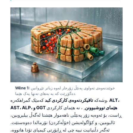
خوێندنەوەی تەواوی پەنێڵ زۆرجار لەوە زیاتر تێڕوانین
Wêne 1:
دەگۆڕێت کە بە بەهای تەنها یەک هێما.
ALT،
کەمێک گمراهکەرە.
وشەکە
تاقیکردنەوەی کارکردی کبد
AST، ALP، و GGT هێمای تووشبوونن
, ، نە هێمای کارکردی
ڕاست، بۆ ئەوەیە زۆر پەنێڵی ناهەموار هێشتا لەگەڵ بیلیروبین،
ئالبومین، و کۆاگولەیشن (خۆڵەکردن) نۆرمالدا دەوەستێت.
ئەگەر دڵنیانیت نییە چی لە ڕاپۆرتی کیمیای تۆدا هاتووە،