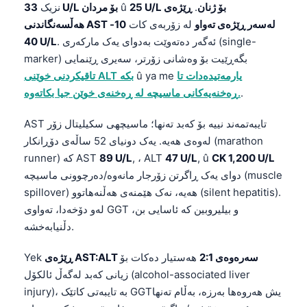
25 U/L بۆ ژنان
.
ڕێژەی
û
33 U/L بۆ مردان
نزیک
هەڵسەنگاندنی AST لەسەر ڕێژەی تەواو
لە زۆربەی کات
10-
. ئەگەر دەتەوێت بەدوای یەک مارکەری (single-
40 U/L
marker) بگەڕێیت بۆ وەشانی زۆرتر، سەیری ڕێنمایی
یارمەتیدەدات تا
û ya me
تاقیکردنی خوێنی ALT بکە
.
ڕەخنەیەکانی ماسیچە لە ڕەخنەی خوێن جیا بکاتەوە.
AST تایبەتمەند نییە بۆ کەبد تەنها؛ ماسیچهی سکیلیتال زۆر
لەوەی هەیە. یەک دونیای 52 ساڵەی دۆڕانکار (marathon
CK 1,200 U/L
, û
47 U/L
, ، ALT
89 U/L
runner) کە AST
دوای یەک ڕاگرتن زۆرجار مانەوە/دەرچوونی ماسیچه (muscle
spillover) هەیە، نەک هێمنەی هەڵنەهاتوو (silent hepatitis).
لەو دۆخەدا، تەواوی GGT و بیلیروبین کە ئاسایی بن،
دڵنیابەخشە.
ڕێژەی AST:ALT سەرەوەی 2:1
هەستیار دەکات بۆ
Yek
زیانی کەبد لەگەڵ ئالکۆل (alcohol-associated liver
injury)، بە تایبەتی کاتێک GGTیش هەروەها بەرزە، بەڵام تەنها