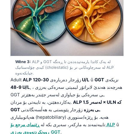
ALP و GGT لە یەک کاتدا یارمەتیدەدەن تا ڕەنگە
Wêne 3:
کبدی چۆلەستاتیک (cholestatic) لە سەرچاوەکانی تر بۆ ALP
جیابکەنەوە.
نزیکەی
GGT
û
30-120 U/L
زۆرجار دەربارەی
ALP
Adult
, ، هەرچەند هەندێ لابراتۆر لیمیتی سەرەکی بەرزی
9-48 U/L
GGT ـی سەرەکی بۆ جیاوازی لەسەر جێندر بەهێزتر
ALP لەسەر 1.5 × ULN کە
بەکاردەهێنن، بە تایبەتی بۆ مردان.
GGT ـی بەرزە
زۆرجار پێویستی بە هەڵسەنگاندنی
هەپاتوبیلیاری (hepatobiliary) هەیە. بۆ ڕێژە/سنووری
û
ڕێنمای مرجع بۆ ALP
تایبەتمەند بە مارکەر، سەیری بکە لە
.
ڕوونکردنەوەی بەرزی GGT