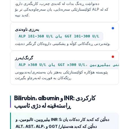
دەتوانێت ڕەنگ بدات لە کەبدی چەرب، کاریگەری دارو،
کۆلێستازێکی سەرەتایی، یان سەرچاوەیەکی تر بۆ ALP کە لە
کەبد نییە.
بەرزی ناوەندی
ALP 181-360 U/L یان GGT 101-300 U/L
وێنەبردنی ڕەگەکانی کۆڵە و پشکنینی داروەکان گرنگتر دەبێت.
گرنگ/بەرز
ایبەتی لەگەڵ هەڵکەوتنی بیلیروبین
پێویستە هۆکارە کۆلێستازێکی بەهێز یان بەستەری/بەندبوونی
ڕێگەکان بە فوریت لەبەرچاو بگیرێت.
Bilirubin، albumin و INR: کارکردی
ڕاستەقینە لە دژی ئاسیب
بیلیروبین، ئالبومین، و INR دەڵێن کە کەبد کار دەکات یان نا؛
ALT، AST، ALP، و GGT دەڵێن کە کەبد هەستیار/