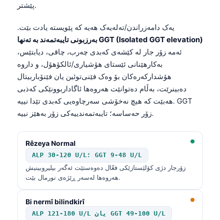
پێشتر.
یەک دامەزراندن/تەلەیەک هەیە کە پێویستە یادت بێت.
بەرزبونی تایبەتمەند بە تەنها GGT (Isolated GGT elevation)
ئەمە زۆر جار لە کێشەی کەبدی چەرب، چاقی، دیابتێس،
بەکارهێنانی ئێستای هۆشیاری/ئالکۆهۆل، و داروە
هۆشدارکەرەکان بۆ وەک فێنی‌توئین یان فێنۆباربیتال
دەبینرێت، بەڵام دەتوانێت هەروەها ئاگاداربوونێکی کەذبی
هەبێت کە هیچ نەخۆشی سەرچاوەیی کەبدی تێدا نییە. GGT
زۆر حەساسە؛ تایبەتمەندییەکی زۆر بەهێز نییە.
Rêzeya Normal
ALP 30-120 U/L؛ GGT 9-48 U/L
زۆرجار دژی کۆلێستازێکی فعّال دەوەستێت ئەگەر بیلیروبینیش
هەروەها لەسەر ڕێژەی نورمال بێت.
Bi nermî bilindkirî
ALP 121-180 U/L یان GGT 49-100 U/L