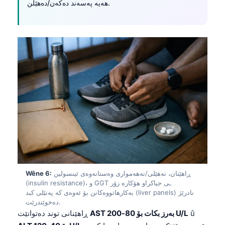
هەیە پەسەند دەکەن/دەهێڵن.
日本語
Eesti
Azərbaycan dili
Bosanski
Svenska
Српски језик
Íslenska
Հայերեն
Bahasa Indonesia
हिन्दी
Nederlands
ڕاهێنان، نەهێلی/نەهەمواری وەستانەوەی ئینسولین
Wêne 6:
(insulin resistance)، و GGT ـی جیاکراو هۆکارە زۆر
Dansk
بەکارهاتووەکانن بۆ ئەوەی کە پەنێلی کبد (liver panels) نادرێژ
دەخوێندرێت.
Български
û
AST بەرز بکات بۆ 80-200 U/L
ڕاهێنانی توند دەتوانێت
فارسی