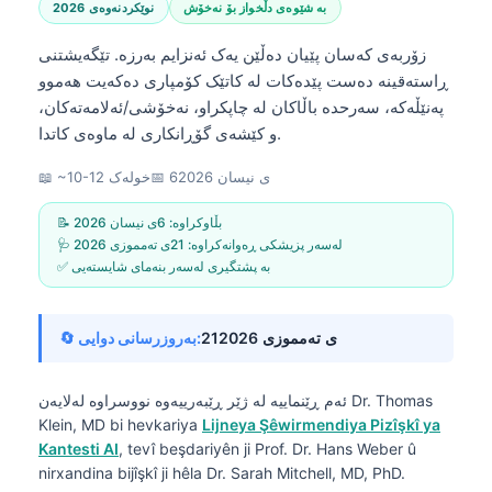
بە شێوەی دڵخواز بۆ نەخۆش
نوێکردنەوەی 2026
زۆربەی کەسان پێیان دەڵێن یەک ئەنزایم بەرزە. تێگەیشتنی
ڕاستەقینە دەست پێدەکات لە کاتێک کۆمپاری دەکەیت هەموو
پەنێڵەکە، سەرحدە باڵاکان لە چاپکراو، نەخۆشی/ئەلامەتەکان،
و کێشەی گۆڕانکاری لە ماوەی کاتدا.
6ی نیسان 2026
📅
📖 ~10-12 خولەک
📝 بڵاوکراوە:
6ی نیسان 2026
🩺 لەسەر پزیشکی ڕەوانەکراوە:
21ی تەمموزی 2026
✅ بە پشتگیری لەسەر بنەمای شایستەیی
21ی تەمموزی 2026
🔄 بەروزرسانی دوایی:
Dr. Thomas
ئەم ڕێنماییە لە ژێر ڕێبەرییەوە نووسراوە لەلایەن
Klein, MD
bi hevkariya
Lijneya Şêwirmendiya Pizîşkî ya
Kantesti AI
, tevî beşdariyên ji Prof. Dr. Hans Weber û
nirxandina bijîşkî ji hêla Dr. Sarah Mitchell, MD, PhD.