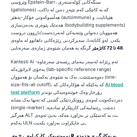
وێرۆسی Epstein-Barr، سنگەکانی کۆلەستەری
O‘zbekcha
(gallstones) کە بە کاتێکی کەم تێپەڕ دەبن لە داکت،
Українська
هەڵسوکەوتی خۆکار-بەهێز (autoimmune) هێپاتایت، و
هەندێک پێوەری بەدەن‌سازی (bodybuilding supplements)
አማርኛ
هەموویان دەتوانن وێنەیەکی لەبەردەست/ناڕوون دروست
Kiswahili
بکەن. لەو کاتانەدا، سەیرکردنی ڕێژەکانی داهاتوو لە ماوەی
ភាសាខ្មែរ
گرنگە بە هەمان شێوەی ژمارەی سەرەتایی.
48 تا 72 کاتژمێر
ဗမာစာ
Kantesti AI ئەم ڕێژانە لەسەر بنەمای ڕێسەی سەرچاوە-
ไทย
بەخۆی لابراتۆرەکە (lab-specific reference range)
Tagalog
دەوەستێنێت، نەک بە شێوەی یەکسان بۆ هەمووان (one-
AI blood
size-fits-all cutoff)، کە یەکێکە لە هۆکارەکان کە
Tiếng Việt
زۆرجار وەک خوێنەوەیەکی توندتر
test platform
Bahasa Melayu
دەردەکەوێت لەوەی ڕوونکردنێکی گشتی کە تەنها یەک نشانە
മലയാളം
(single-marker) دەبێت. ڕێنماییەکی کارپێکراو سادەیە:
هەرگیز ALT ـت بە کەسێکی تر بەراورد مەکە، بەبێ ئەوەی
ಕನ್ನಡ
یەکەم ULN ـی چاپکراوت بەراورد بکەیت.
ગુજરાતી
نموونەیەکی کارکراوی ڕێژەی R بە بەکارگیری حدودی
தமிழ்