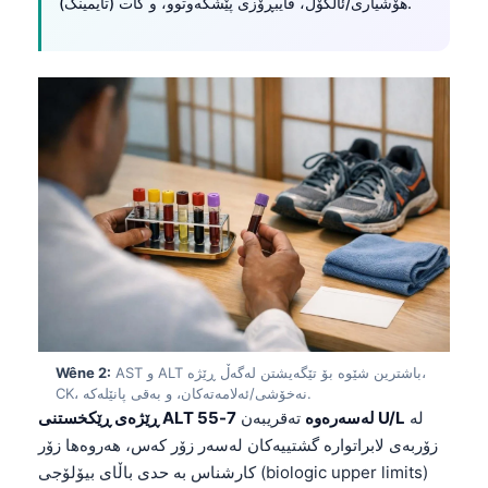
هۆشیاری/ئالکۆل، فایبڕۆزی پێشکەوتوو، و کات (تایمینگ).
AST و ALT باشترین شێوە بۆ تێگەیشتن لەگەڵ ڕێژە،
Wêne 2:
CK، نەخۆشی/ئەلامەتەکان، و بەقی پانێلەکە.
لە
7-55 U/L
ڕێژەی ڕێکخستنی ALT لەسەرەوە
تەقریبەن
زۆربەی لابراتوارە گشتییەکان لەسەر زۆر کەس، هەروەها زۆر
کارشناس بە حدی باڵای بیۆلۆجی (biologic upper limits)