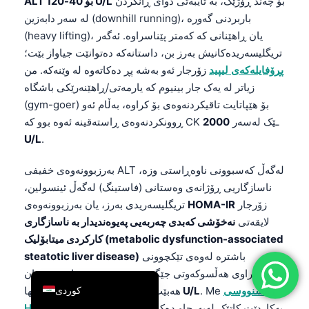
بۆ چەند ڕۆژێک، بە تایبەتی دوای ڕانکردن
ALT بۆ 40-120 U/L
简体中文
لە سەر دابەزین (downhill running)، باربردنی گەورە
(heavy lifting)، یان ڕاهێنانی کە کەمتر پێناسراوە. ئەگەر
Română
تریگلیسەریدەکانیش بەرز بن، داستانەکە دەتوانێت جیاواز بێت؛
Türkçe
پڕۆفایلەکەی لیپید
زۆرجار ئەو بەشە پڕ دەکاتەوە لە وێنەکە. من
Ελληνικά
زیاتر لە یەک جار بینیوم کە یارمەتی/ڕاهێنەرێکی باشگاه
(gym-goer) بۆ هێپاتایت تاقیکردنەوەی بۆ کراوە، بەڵام ئەو
Português
ڕوونکردنەوەی ڕاستەقینە ئەوە بوو کە CK ـێک لەسەر
2000
Español
U/L
.
Italiano
بەرزبوونەوەی خفیفی ALT لەگەڵ کەسبوونی ناوەڕاستی وزە،
עִבְרִית
ناسازگاریی ڕۆژانەی وەستانی (فاستینگ) لەگەڵ ئینسولین،
Français
زۆرجار
HOMA-IR
تریگلیسەریدی بەرز، یان بەرزبوونەوەی
لایقەتی
نەخۆشی کەبدی چەربەیی پەیوەندیدار بە ناسازگاری
العربية
کارکردی میتابۆلیک (metabolic dysfunction-associated
Deutsch
باشترە لەوەی تێکچوونی
steatotic liver disease)
English
نەزانراوی هەڵسوکەوتی جێگر. ئەم شێوەیە دەتوانێت هەمان
ڕەشنووسی
. Me
35-60 U/L
کات لەگەڵ تەنها ALT هەبێت
بەکاردێت کاتێک لەبەرچاو دەکەوێت کە مێتابۆلیزم/
HOMA-IR