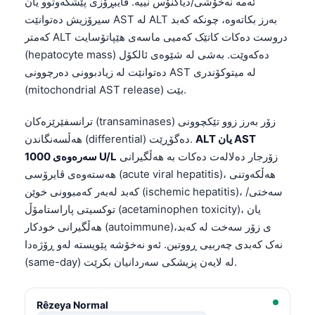
ئەمە نەخۆشی/دیاگنۆس نییە. فایبڕۆزی پێشکەوتوو یان
سیرۆزیش دەتوانێت AST لە ALT بەرز بکاتەوە، چونکە کەبد
کەمتر ALT دروست دەکات کاتێک کەمیی ماسەی هێپاتۆسایت
(hepatocyte mass) دەکەوێت. بەشی لە شێوەی ئالکۆل
دەتوانێت لە زیادبوونی دەرچوونی AST لە میتوکۆندری
(mitochondrial AST release) بێت.
ترانسفێرێزەکان (transaminases) زۆر بەرز زوو تێکچوونی
ALT یان AST
هەڵسەنگاندن (differential) دەگۆڕێت.
زۆرجار دەلالەت دەکات بە هەڵگیرانی
سەرەوەی 1000 U/L
هەستەوەی ڤایرۆسی (acute viral hepatitis)، هەڵکەوتنی
کەبد لەبەر کەمبوونی خوێن (ischemic hepatitis)، سەختی/
توکسیتی پاراستامۆڵ (acetaminophen toxicity)، یان
هەڵگیرانی خودکار (autoimmune)ی زۆر سەخت لە کەبد،
نەک کەبدی چەربیی ڕووتین. ئەو نەخۆشە پێویستە لەو ڕۆژەدا
(same-day) لە لایەن پزیشکی سەردانیان بکرێت.
Rêzeya Normal