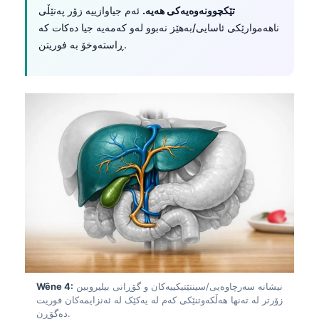
تێکچوونەوەیەکی هەیە.
ئەم جیاوازییە زۆر پەنێڵی
ناهەموارێکی ئاسایی/بەهێز نەبوو لەو کەمەیە جیا دەکات کە
ڕاستەوخۆ بە فوریتن.
نیشانە سەرچاوەیی/سینتێتیکییەکان و گۆڕانی بیلیروبین
Wêne 4:
زۆرتر لە تەنها هەڵکەوتنێکی کەم لە یەکێک لە ئەنزایمەکان فوریت
دەگۆڕن.