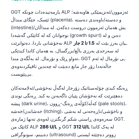
GGT یارمەتیدەدات چونکە ALP ئەزموون/ئەنزیمێکی هاوبەشە؛
ئێسک، جێگای منداڵ (placenta)، و دەستە/ناوەندی دەستە
(intestine)یش هەمان ئەزموون دروست دەکەن. لە منداڵان/
نوجوانان کە لە کاتێکی گەشەدا (growth spurt) دەبن و لە
نەخۆشانی باردا، دەتوانرێت ALP ـیان بەرز بێت لە
1.5 تا 2 جار
لە سەرحدی بەرزی باڵغ/بزرگسال، بە هەمان کاتدا کبدێکی
تەواو ڕێک و نۆرمال. لە بەڵگەی مندا، GGT ـی نۆرمال لە ئەم
حاڵەتەدا زۆر جار مانع دەبێت لە چەندین تاقیکردنەوەی
بی‌پێویست.
ڕەنگە کبدی چۆلەستاتیک زۆرجار لەگەڵ نەخۆشی/ئەلامەتەکان
دەهێنرێت کە نەخۆشان پێیان ناگەیەنن بە کبد. ڕەنگی توندی
پیشە (dark urine)، کەڵە/کۆڵەی ڕەنگ-ڕوون (pale stools)،
خەشاندن/خەشە (itching)، و ناخۆشی/ناڕەحەتی لە بەشی
سەرەوەی ڕاستی شکم گرنگترن لەوەی تەنها ژمارەی GGT.
لە یەک کاتدا
312 U/L
و GGT
286 U/L
کاتێک من ALP
دەبینم، سونوگرافی (ultrasound) زووتر دەچێتە لیستی