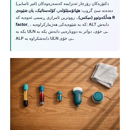
دکتۆرەکان زۆرجار ئەنزایمە کەسەرەوەکان (غیر ئاسایی)
Frysk
دەدەنە سێ گروپ:
هێپاتۆسێلۆلەر، کۆلەستاتیک، یان شێوەی
Esperanto
R
. زووترین ئامرازی ڕسمی ئەوەیە کە
هەڵکەوتوو (میکس).
, ، کە بە شێوەیەکی هەژمارکراوەیە: ALT دابەش
factor
Беларуская мова
بکە بە ULN ـی خۆی، دواتر بە دووبارەیی دابەش بکە بە
Татар теле
ALP دابەشکراوە بە ULN ـی خۆی.
Кыргызча
ئۇيغۇرچە
Cebuano
Basa Jawa
ພາສາລາວ
Монгол
Afrikaans
العربية المغربية
Occitan