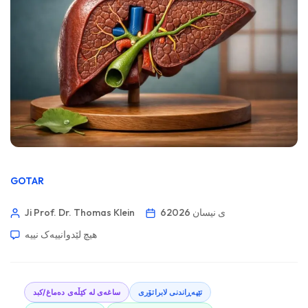
GOTAR
6ی نیسان 2026
Ji Prof. Dr. Thomas Klein
هیچ لێدوانییەک نییە
تێپەڕاندنی لابراتۆری
ساغەی لە کێڵەی دەماغ/کبد