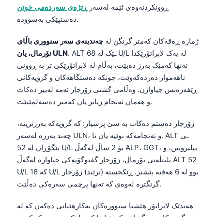
ڕوونکردنەوەی ئێمە لەسەر
ڕێژەی سەردەمی خوێن
دەستپێکی بەسوودە.
ژمارە ڕەقەکان کەمتر گرنگن لە
چەندینەی سەر سنووری باڵای
. ALT ـێک لە 68 U/L لە یەک لابراتۆرێکدا
نۆرمال، یان ULN
تەنها کەمێک بەرز دەبێت، بەڵام لە لابراتۆرێکی تر بە ڕوونی
ناهەموار دەردەکەوێت، چونکە دەستگاهەکان و گروپەکانی
ڕێفەرەنس جیاوازن. وەڵامی گشتی زۆرجار ئەمە لەبیر دەکات
و هەمان ئەنجام زیاتر یان کەمتر دەسەلمێنێت.
زۆرجار دەستم دەکات بە سێ پرسیار: کە گروپەکە بەرزترینە،
چەند بەرزە لەسەر ULN، و ئەنجامەکە نوێیە یان نا. ALT ـی
بێگۆڕان لە 52 U/L بۆ 2 ساڵ لەگەڵ ALP، GGT، بیلیروبین، و
پلیتڵەتی نۆرمال، زۆرجار گفتوگۆیەکی جیاوازە لەگەڵ ALT 52
U/L کە 18 U/L بوو لە 6 هەفتە پێشتر. ڕێکخستە (ترێند) زۆرجار
گرنگترە لەوەی کە تەنها پرچمی سەرەکی دەڵێت.
هەندێک لابراتۆر هێشتا سنوورەکان بەکارهێنانی دەکەن کە لە