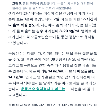
그림 5:
원인 규명이 중요합니다. 누출이 계속되면 페리틴이
올라간 상태를 유지하지 못하기 때문입니다.
생리과다(월경과다)는 여전히 젊은 여성에서 제가 가장
흔히 보는 1순위 설명입니다.
7일
, 패드를 매번
1-2시간마
다 흠뻑 적실 정도의
, 시간마다 흠뻑 적시거나, 큰 혈괴(덩
어리)를 배출하는 경우 페리틴이
8-20 ng/mL
범위로 내
려가면서도 헤모글로빈은 수개월 동안 정상으로 유지될
수 있습니다.
운동선수는 다릅니다. 장거리 러너는 땀을 통해 철분을 잃
을 수 있고, 훈련 중의 작은 GI(위장관) 손실, 섭취량 감소,
그리고 발구름으로 인한 족부 타격 용혈로 철분이 줄어들
수 있습니다. 저는
페리틴 14 ng/mL
이면서
헤모글로빈
14.7 g/dL
인데도 언덕 훈련을 하면 갑자기 컨디션이 너
무 나빠져서야 문제를 알아차리는 마라토너를 본 적이 있
습니다.
운동선수 혈액검사 가이드는
그 패턴을 더 깊이
파고듭니다.
우리의 식단은 인터넷이 말하는 것보다 더 복잡합니다. 비