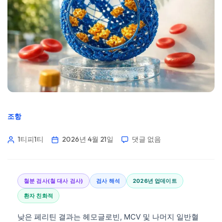
조항
1티피1티
2026년 4월 21일
댓글 없음
철분 검사(철 대사 검사)
검사 해석
2026년 업데이트
환자 친화적
낮은 페리틴 결과는 헤모글로빈, MCV 및 나머지 일반혈