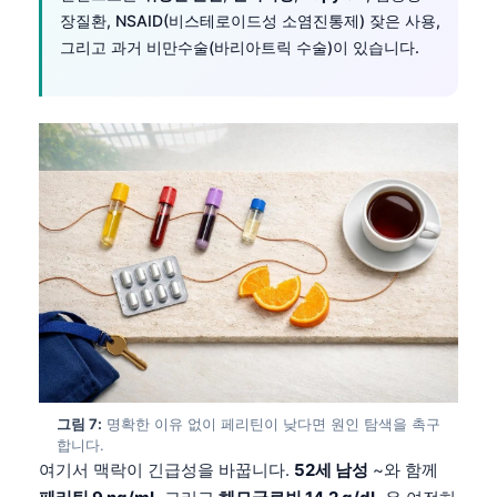
Gàidhlig
장질환, NSAID(비스테로이드성 소염진통제) 잦은 사용,
Euskara
그리고 과거 비만수술(바리아트릭 수술)이 있습니다.
Македонски јазик
Latviešu valoda
Galego
অসমীয়া
සිංහල
سنڌي
پښتو
Slovenčina
Hrvatski
그림 7:
명확한 이유 없이 페리틴이 낮다면 원인 탐색을 촉구
Suomi
합니다.
여기서 맥락이 긴급성을 바꿉니다.
52세 남성
~와 함께
Қазақ тілі