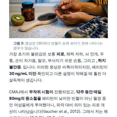
그림 3:
증상은 CBC에서 빈혈이 눈에 보이기 전에 나타나는
경우가 많습니다.
가장 초기의 불편감은 보통
피로
, 체력 저하, 뇌 안개, 두
통, 손이 차가움, 탈모, 부서지기 쉬운 손톱, 그리고
, 하지
불안증
. 입니다. 이러한 증상은 비특이적이지만, 페리틴이
30 ng/mL 미만
확인되고 다른 설명이 약해질 때 훨씬 더
설득력이 생깁니다.
CMAJ에서
무작위 시험이
진행되었고,
12주 동안 매일
80mg의 원소철을
페리틴이 낮지만 빈혈이 아닌 월경 중
인 여성들에게 투여했더니, 위약 대비 의미 있는 피로 개
선이 나타났습니다(Vaucher et al., 2012). 그래서 저는 헤