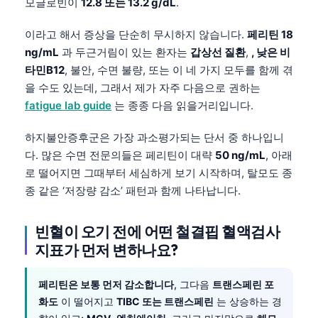
모글로빈이
12.8 또는 13.2 g/dL
.
이라고 해서 증상을 단순히 무시하지 않습니다.
페리틴 18
ng/mL
과 두근거림이 있는 환자는
갑상선 질환
,
, 낮은 비
타민B12
, 불안, 수면 불량, 또는 이 네 가지 모두를 함께 겪
을 수도 있는데, 그래서 제가 자주 다음으로 권하는
fatigue lab guide
는 종종 다음 읽을거리입니다.
하지불안증후군은 가장 과소평가되는 단서 중 하나입니
다. 많은 수면 전문의들은 페리틴이 대략
50 ng/mL
, 아래
로 떨어지면 그때부터 세심하게 보기 시작하며, 탈모도 종
종 같은 ‘저장량 감소’ 패턴과 함께 나타납니다.
빈혈이 오기 전에 어떤 철결핍 혈액검사
지표가 먼저 변하나요?
페리틴은 보통 먼저 감소합니다
, 그다음
트랜스페린 포
화도
이 떨어지고
TIBC 또는 트랜스페린
는 상승하는 경