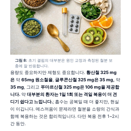
日本語
Eesti
Azərbaycan dili
Bosanski
Svenska
Српски језик
그림 8:
초기 결핍의 대부분은 원인 교정과 측정된 철분 보
Íslenska
충에 잘 반응합니다.
Հայերեն
용량도 중요하지만 제형도 중요합니다.
황산철 325 mg
은
약
65mg 원소철을
,
글루콘산철 325 mg은 35 mg,
약
Bahasa Indonesia
35 mg
, 그리고
푸마르산철 325 mg은 106 mg을 제공합
हिन्दी
니다.
약
대부분의 환자는 1일 1회 또는 격일 복용이 더 견
Nederlands
디기 쉽다고 느낍니다.
; 흡수는 공복일 때 더 좋지만, 현실
이 이깁니다. 메스꺼움이 문제라면 철분을 소량의 간식과
Dansk
함께 복용하는 것은 합리적입니다. 다만 복용 전후 1~2시
Български
간 동안.
فارسی