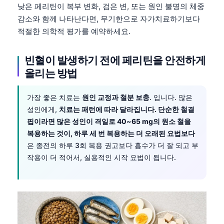
낮은 페리틴이 복부 변화, 검은 변, 또는 원인 불명의 체중
தமிழ்
감소와 함께 나타난다면, 무기한으로 자가치료하기보다
적절한 의학적 평가를 예약하세요.
తెలుగు
मराठी
빈혈이 발생하기 전에 페리틴을 안전하게
اردو
올리는 방법
বাংলা
Shqip
가장 좋은 치료는
원인 교정과 철분 보충
. 입니다. 많은
성인에게,
치료는 패턴에 따라 달라집니다. 단순한 철결
Magyar
핍이라면 많은 성인이 격일로 40~65 mg의 원소 철을
Slovenščina
복용하는 것이, 하루 세 번 복용하는 더 오래된 요법보다
은 종전의 하루 3회 복용 권고보다 흡수가 더 잘 되고 부
Polski
작용이 더 적어서, 실용적인 시작 요법이 됩니다.
Lietuvių kalba
Русский
ქართული
Čeština