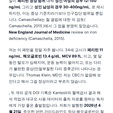
실이
페리틴 정상 범위
대략
성인 여성의 경우 12-150
ng/mL
그리고
성인 남성의 경우 30-400ng/mL
, 로 제시
하지만, 이는 증상 기준치라기보다 인구집단 범위일 뿐입
니다. Camaschella는 철 결핍에 대한 의 검토(
Camaschella, 2015 )에서 그 점을 분명히 짚었습니다.
New England Journal of Medicine
review on iron
deficiency (Camaschella, 2015).
저는 이 패턴을 정말 자주 봅니다. 34세 교사가
페리틴 11
ng/mL
,
헤모글로빈 13.4 g/dL
,
MCV 89 fL
, 이고, 몇 달
동안 탈모가 심해지며, 운동 능력이 떨어지고, 또는 다리
가 불편한 증상(안절부절한 다리 증후군)이 나타나는 경
우입니다. Thomas Klein, MD인 저는 CBC가 깔끔해 보
인다고 해서 그걸 정상이라고 부르지 않습니다.
, 두 개의 공개 DOI 기록은 Kantesti의 혈액검사 결과 해
석 작업과 대규모 사용 데이터의 출처 자료를 원하는 독자
에게 가장 좋은 출발점입니다. 저희가 발행한
2026년 4
월 21일
, 주요한 어떤 가이드라인도 정상 헤모글로빈이 철