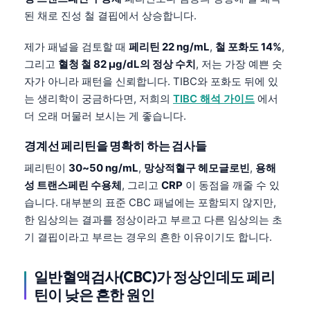
된 채로 진성 철 결핍에서 상승합니다.
제가 패널을 검토할 때
페리틴 22 ng/mL
,
철 포화도 14%
,
그리고
혈청 철 82 µg/dL의 정상 수치
, 저는 가장 예쁜 숫
자가 아니라 패턴을 신뢰합니다. TIBC와 포화도 뒤에 있
는 생리학이 궁금하다면, 저희의
TIBC 해석 가이드
에서
더 오래 머물러 보시는 게 좋습니다.
경계선 페리틴을 명확히 하는 검사들
페리틴이
30~50 ng/mL
,
망상적혈구 헤모글로빈
,
용해
성 트랜스페린 수용체
, 그리고
CRP
이 동점을 깨줄 수 있
습니다. 대부분의 표준 CBC 패널에는 포함되지 않지만,
한 임상의는 결과를 정상이라고 부르고 다른 임상의는 초
기 결핍이라고 부르는 경우의 흔한 이유이기도 합니다.
일반혈액검사(CBC)가 정상인데도 페리
틴이 낮은 흔한 원인