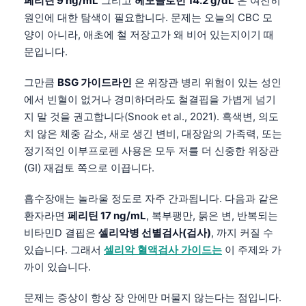
페리틴 9 ng/mL
그리고
헤모글로빈 14.2 g/dL
은 여전히
Català
원인에 대한 탐색이 필요합니다. 문제는 오늘의 CBC 모
O‘zbekcha
양이 아니라, 애초에 철 저장고가 왜 비어 있는지이기 때
문입니다.
Українська
አማርኛ
그만큼
BSG 가이드라인
은 위장관 병리 위험이 있는 성인
에서 빈혈이 없거나 경미하더라도 철결핍을 가볍게 넘기
Kiswahili
지 말 것을 권고합니다(Snook et al., 2021). 흑색변, 의도
ភាសាខ្មែរ
치 않은 체중 감소, 새로 생긴 변비, 대장암의 가족력, 또는
ဗမာစာ
정기적인 이부프로펜 사용은 모두 저를 더 신중한 위장관
(GI) 재검토 쪽으로 이끕니다.
ไทย
Tagalog
흡수장애는 놀라울 정도로 자주 간과됩니다. 다음과 같은
Tiếng Việt
환자라면
페리틴 17 ng/mL
, 복부팽만, 묽은 변, 반복되는
비타민D 결핍은
셀리악병 선별검사(검사)
, 까지 커질 수
Bahasa Melayu
있습니다. 그래서
셀리악 혈액검사 가이드는
이 주제와 가
മലയാളം
까이 있습니다.
ಕನ್ನಡ
문제는 증상이 항상 장 안에만 머물지 않는다는 점입니다.
ગુજરાતી