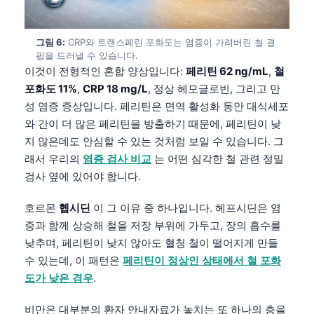
그림 6:
CRP와 트랜스페린 포화도는 염증이 가려버린 철 결
핍을 드러낼 수 있습니다.
이것이 전형적인 혼합 양상입니다:
페리틴 62 ng/mL
,
철
포화도 11%
,
CRP 18 mg/L
, 정상 헤모글로빈, 그리고 만
성 염증 증상입니다. 페리틴은 면역 활성화 동안 대식세포
와 간이 더 많은 페리틴을 방출하기 때문에, 페리틴이 낮
지 않은데도 안심할 수 있는 것처럼 보일 수 있습니다. 그
래서 우리의
염증 검사 비교
는 어떤 심각한 철 관련 정밀
검사 옆에 있어야 합니다.
호르몬
헵시딘
이 그 이유 중 하나입니다. 헤프시딘은 염
증과 함께 상승해 철을 저장 부위에 가두고, 장의 흡수를
낮추며, 페리틴이 낮지 않아도 혈청 철이 떨어지게 만들
수 있는데, 이 패턴은
페리틴이 정상인 상태에서 철 포화
도가 낮은 경우
.
Norsk bokmål
Ślōnskŏ gŏdka
비만은 대부분의 환자 안내자료가 놓치는 또 하나의 층을