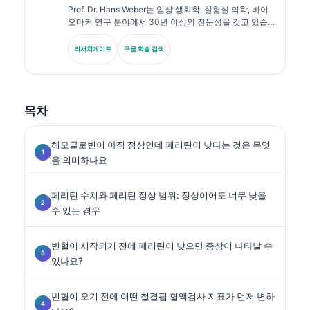
Prof. Dr. Hans Weber는 임상 생화학, 실험실 의학, 바이
오마커 연구 분야에서 30년 이상의 전문성을 갖고 있습
니다. 독일 임상화학회 전 회장으로서, 진단 패널 분석, 바
이오마커 표준화, AI 보조 실험실 의학을 전문으로 합니
리서치게이트
구글 학술 검색
다.
목차
헤모글로빈이 아직 정상인데 페리틴이 낮다는 것은 무엇
을 의미하나요
페리틴 수치와 페리틴 정상 범위: 정상이어도 너무 낮을
수 있는 경우
빈혈이 시작되기 전에 페리틴이 낮으면 증상이 나타날 수
있나요?
빈혈이 오기 전에 어떤 철결핍 혈액검사 지표가 먼저 변하