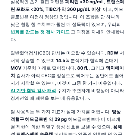
실용적인 초기 결핍 패턴은
페리틴 <30 ng/mL
,
트랜스페
린 포화도 <20%
,
TIBC가 약 360 µg/dL 이상
, 이고, 헤모
글로빈은 여전히 정상인 것입니다. 이 조합은 단 하나의
낮은 혈청 철 수치보다 훨씬 더 설득력이 있으며, 우리의
변화를 만드는 첫 검사 가이드
그 과정을 자세히 안내합니
다.
일반혈액검사(CBC) 단서는 미묘할 수 있습니다.
RDW
서
서히 상승할 수 있으며
14.5%
분석기가 혈액에 손대기
MCV
기준치 아래로 떨어집니다.
80 fL
, 그리고
엠치에이
치
검사가 아직 CBC를 정상으로 찍어두는 동안에도 떨어
지기 시작할 수 있는데, 이것이 그중 한 가지 이유입니다.
AI 기반 혈액 검사 해석
수치가 뚜렷하게 비정상이 아니라
경계선일 때 패턴을 보는 데 유용합니다.
덜 사용되는 두 가지 지표가 실제 가치를 더합니다.
망상
적혈구 헤모글로빈
약
29 pg
헤모글로빈보다 더 이르게
철 제한에 의한 적혈구 생성 신호를 보낼 수 있으며,
용해
성 트랜스페린 수용체
페리틴보다 염증의 영향에 덜 왜곡