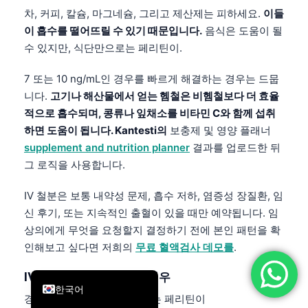
차, 커피, 칼슘, 마그네슘, 그리고 제산제는 피하세요.
이들
简体中文
이 흡수를 떨어뜨릴 수 있기 때문입니다.
음식은 도움이 될
Română
수 있지만, 식단만으로는 페리틴이.
Türkçe
7 또는 10 ng/mL인 경우를 빠르게 해결하는 경우는 드뭅
Ελληνικά
니다.
고기나 해산물에서 얻는 헴철은 비헴철보다 더 효율
Português
적으로 흡수되며, 콩류나 잎채소를 비타민 C와 함께 섭취
하면 도움이 됩니다. Kantesti의
보충제 및 영양 플래너
Español
supplement and nutrition planner
결과를 업로드한 뒤
Italiano
그 로직을 사용합니다.
עִבְרִית
IV 철분은 보통 내약성 문제, 흡수 저하, 염증성 장질환, 임
Français
신 후기, 또는 지속적인 출혈이 있을 때만 예약됩니다. 임
العربية
상의에게 무엇을 요청할지 결정하기 전에 본인 패턴을 확
Deutsch
인해보고 싶다면 저희의
무료 혈액검사 데모를
.
English
IV 철분이 더 타당해지는 경우
한국어
경구 철분이 실패했을 때, 또는 페리틴이