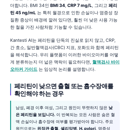
더합니다. BMI 34인
BMI 34
,
CRP 7 mg/L
, 그리고
페리
Frysk
틴 45 ng/mL
는 특히 월경으로 인한 손실이나 염증성 장
Esperanto
질환 증상이 배경에 깔려 있다면, 훨씬 더 낮은 사용 가능
Беларуская мова
한 철을 가진 사람처럼 기능할 수 있습니다.
Татар теле
Kantesti AI는 페리틴을 단독의 진실로 읽지 않고, CRP,
Кыргызча
간 효소, 일반혈액검사(CBC) 지표, 포화도와 함께 페리틴
ئۇيغۇرچە
을 해석합니다. 우리 플랫폼이 이러한 바이오마커를 어떻
게 분류하는지 더 넓은 맥락이 필요하다면,
혈액검사 바이
Cebuano
오마커 가이드
는 임상적 논리를 설명합니다.
Basa Jawa
ພາສາລາວ
페리틴이 낮으면 출혈 또는 흡수장애를
Монгол
확인해야 하는 경우
Afrikaans
남성, 폐경 이후 여성, 그리고 원인이 뚜렷하지 않은
낮
العربية المغربية
은 페리틴을 보입니다.
이 반복되는 모든 사람은 숨은 혈
Occitan
액 손실이나 흡수장애 여부를 평가받아야 합니다. 주요
원인으로는
위장관 출혈
,
셀리악병
,
H. pylori
, 염증성