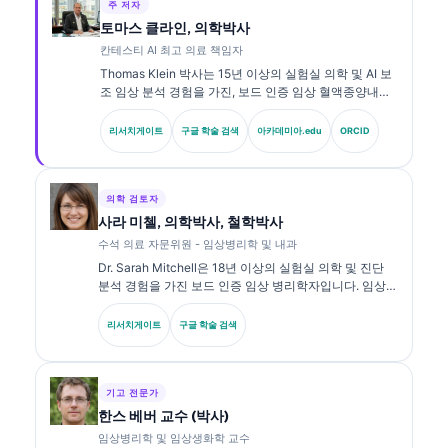
주 저자
토마스 클라인, 의학박사
칸테스티 AI 최고 의료 책임자
Thomas Klein 박사는 15년 이상의 실험실 의학 및 AI 보
조 임상 분석 경험을 가진, 보드 인증 임상 혈액종양내과
전문의이자 내과 전문의입니다. Kantesti AI의 최고 의료
책임자(CMO)로서 그는 독자적 신경망의 의학적 정확성
리서치게이트
구글 학술 검색
아카데미아.edu
ORCID
에 대한 임상적 감독을 제공합니다. Klein 박사는 생체표
지자 해석과 실험실 진단에 관한 실험실 의학 주제로 광
범위하게 연구를 발표해 왔습니다.
의학 검토자
사라 미첼, 의학박사, 철학박사
수석 의료 자문위원 - 임상병리학 및 내과
Dr. Sarah Mitchell은 18년 이상의 실험실 의학 및 진단
분석 경험을 가진 보드 인증 임상 병리학자입니다. 임상
화학 분야의 전문 자격을 보유하고 있으며, 임상 실무에서
바이오마커 패널과 실험실 분석에 대해 광범위하게 출판
리서치게이트
구글 학술 검색
해 왔습니다.
기고 전문가
한스 베버 교수 (박사)
임상병리학 및 임상생화학 교수