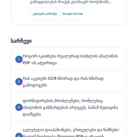
გამოცდილებას მოაქვს კლინიკურ ბიოქიმიაში,
ლაბორატორიულ მედიცინაში და ბიომარკერების
კვლევაში. ის იყო გერმანიის კლინიკური ქიმიის
კვლევის კარიბჭე
Google Scholar
საზოგადოების ყოფილი პრეზიდენტი და
სპეციალიზდება დიაგნოსტიკური პანელების
ანალიზში, ბიომარკერების სტანდარტიზაციაში და
AI-ით მხარდაჭერილ ლაბორატორიულ მედიცინაში.
სარჩევი
როგორ იკითხება რეალურად სისხლის ანალიზის
PDF-ის ატვირთვა
რას აკეთებს OCR სწორად და რას ხშირად
გამოტოვებს
ფორმატირების პრობლემები, რომლებიც
ანალიზის განმარტებას არღვევს, სანამ მედიცინა
დაიწყება
აკლებული დიაპაზონები, ერთეულები და ნიშნები:
რატომ შეიძლება მხოლოდ PDF-ი არ იყოს