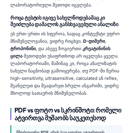
Català
ლაბორატორიული მეთოდი იცვლება.
O‘zbekcha
როცა ტესტის იგივე სახელწოდებამაც კი
შეიძლება დამალოს განსხვავებული ანალიზი
Українська
ეს ერთ-ერთი ის სფეროა, სადაც კონტექსტი უფრო
አማርኛ
მნიშვნელოვანია, ვიდრე რიცხვი.
D-დიმერი
,
Kiswahili
ტროპონინი
, და ასევე ზოგიერთი
კრეატინინის
ភាសាខ្មែរ
ცილა
მეთოდები უსაფრთხოდ არ იცვლება ყველა
ლაბორატორიაში, მაშინაც კი, როცა ანალიზატის
ဗမာစာ
სახელი ნაცნობად გამოიყურება. თუ PDF-ში წერია
ไทย
high-sensitivity, ultrasensitive, calculated ან reflex,
Tagalog
შეანელეთ და შეადარეთ სრული ანგარიში, ვიდრე
Tiếng Việt
მხოლოდ სათაურის მნიშვნელობას.
Bahasa Melayu
PDF vs ფოტო vs სკრინშოტი: რომელი
മലയാളം
ატვირთვა მუშაობს საუკეთესოდ
ಕನ್ನಡ
ગુજરાતી
მშობლიური PDF არის საუკეთესო ატვირთვის