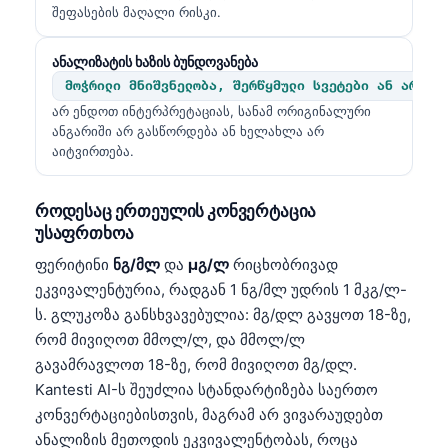
Gàidhlig
შეფასების მაღალი რისკი.
Euskara
ანალიზატის ხაზის ბუნდოვანება
Македонски јазик
მოჭრილი მნიშვნელობა, შერწყმული სვეტები ან არარს
Latviešu valoda
არ ენდოთ ინტერპრეტაციას, სანამ ორიგინალური
ანგარიში არ გასწორდება ან ხელახლა არ
Galego
აიტვირთება.
অসমীয়া
සිංහල
როდესაც ერთეულის კონვერტაცია
უსაფრთხოა
سنڌي
ფერიტინი
ნგ/მლ
და
µგ/ლ
რიცხობრივად
پښتو
ეკვივალენტურია, რადგან 1 ნგ/მლ უდრის 1 მკგ/ლ-
ს. გლუკოზა განსხვავებულია: მგ/დლ გავყოთ 18-ზე,
Slovenčina
რომ მივიღოთ მმოლ/ლ, და მმოლ/ლ
გავამრავლოთ 18-ზე, რომ მივიღოთ მგ/დლ.
Hrvatski
Kantesti AI-ს შეუძლია სტანდარტიზება საერთო
Suomi
კონვერტაციებისთვის, მაგრამ არ ვივარაუდებთ
Қазақ тілі
ანალიზის მეთოდის ეკვივალენტობას, როცა