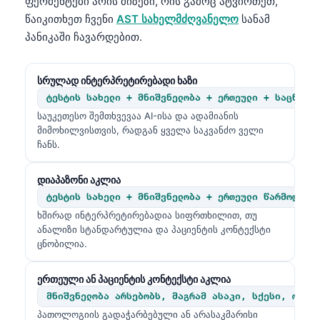
ფერმენტები არის მიზეზი, რის გამოც ატვირთეთ,
Frysk
წაიკითხეთ ჩვენი
AST სახელმძღვანელო
სანამ
პანიკაში ჩავარდებით.
Esperanto
Беларуская мова
სრულად ინტერპრეტირებადი ხაზი
Татар теле
ტესტის სახელი + მნიშვნელობა + ერთეული + საცნობა
Кыргызча
საუკეთესო შემთხვევაა AI-ისა და ადამიანის
მიმოხილვისთვის, რადგან ყველა საკვანძო ველი
ئۇيغۇرچە
ჩანს.
Cebuano
Basa Jawa
დიაპაზონი აკლია
ტესტის სახელი + მნიშვნელობა + ერთეული წარმოდგენ
ພາສາລາວ
ხშირად ინტერპრეტირებადია სიფრთხილით, თუ
Монгол
ანალიზი სტანდარტულია და პაციენტის კონტექსტი
ცნობილია.
Afrikaans
العربية المغربية
ერთეული ან პაციენტის კონტექსტი აკლია
მნიშვნელობა არსებობს, მაგრამ ასაკი, სქესი, ორსუ
Occitan
პათოლოგიის გადაჭარბებული ან არასაკმარისი