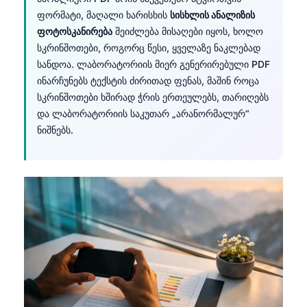
ფორმატი, მაღალი ხარისხის
სისხლის ანალიზის
தமிழ்
ფოტოსკანირება
შეიძლება მისაღები იყოს, ხოლო
తెలుగు
სკრინშოთები, როგორც წესი, ყველაზე ნაკლებად
სანდოა. ლაბორატორიის მიერ გენერირებული PDF
मराठी
ინარჩუნებს ტექსტის ძირითად ფენას, მაშინ როცა
اردو
სკრინშოთები ხშირად ჭრის ერთეულებს, თარიღებს
বাংলা
და ლაბორატორიის საკუთარ „არანორმალურ“
ნიშნებს.
Shqip
Magyar
Slovenščina
한국어
Polski
Lietuvių kalba
Русский
Čeština