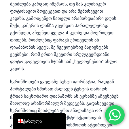
შეიძლება კარგად იმუშაოს, თუ მას კლინიკურ
简体中文
ფოტოსავით მოექცევით და არა შემთხვევით
Română
კადრს. გამოიყენეთ ნათელი არაპირდაპირი დღის
შუქი, კამერის ლინზა გვერდის პარალელურად
Türkçe
გქონდეთ, აჩვენეთ ყველა 4 კუთხე და მოერიდეთ
Ελληνικά
თითებს, რომლებიც ფარავს ერთეულის ან
Português
დიაპაზონის სვეტს. მე ჩვეულებრივ პაციენტებს
ვეუბნები, რომ ერთი მკვეთრი სრულგვერდიანი
Español
ფოტო ყოველთვის სჯობს სამ „ხელოვნებით“ ახლო
Italiano
კადრს.
עִבְרִית
სკრინშოთები ყველაზე სუსტი ფორმატია, რადგან
Français
პორტალები ხშირად მალავენ ტესტის თარიღს,
العربية
ჭრიან საცნობარო დიაპაზონს ან ეკრანზე აჩვენებენ
Deutsch
მხოლოდ არანორმალურ შედეგებს. გადახვევადი
სკრინშოთიც შეიძლება ერთ ანალიზატს ორ
English
ჩარჩოდ დაყოფდეს, რაც ექსტრაქციისთვის
ქართული
კოშმარია. ჩვენს რიგში სკრინშოთის ატვირთვები