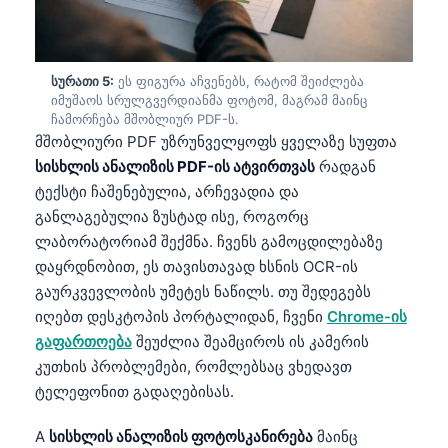
日本語
Eesti
Azərbaycan dili
სურათი 5:
ეს ფიგურა აჩვენებს, რატომ შეიძლება
იმუშაოს სრულგვერდიანმა ფოტომ, მაგრამ მაინც
Bosanski
ჩამორჩება მშობლიურ PDF-ს.
მშობლიური PDF უზრუნველყოფს ყველაზე სუფთა
Svenska
სისხლის ანალიზის PDF-ის ატვირთვას
რადგან
Српски језик
ტექსტი ჩაშენებულია, არჩევადია და
Íslenska
განლაგებულია ზუსტად ისე, როგორც
ლაბორატორიამ შექმნა. ჩვენს გამოცდილებაზე
Հայերեն
დაყრდნობით, ეს თავისთავად ხსნის OCR-ის
Bahasa Indonesia
გაურკვევლობის უმეტეს ნაწილს. თუ შედეგებს
हिन्दी
იღებთ დესკტოპის პორტალიდან, ჩვენი
Chrome-ის
Nederlands
გაფართოება
შეუძლია შეამციროს ის კამერის
კუთხის პრობლემები, რომლებსაც ვხედავთ
Dansk
ტელეფონით გადაღებისას.
Български
A
სისხლის ანალიზის ფოტოსკანირება
მაინც
فارسی