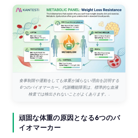
Català
O‘zbekcha
Українська
አማርኛ
Kiswahili
ភាសាខ្មែរ
ဗမာစာ
ไทย
食事制限や運動をしても体重が減らない理由を説明する
Tagalog
6つのバイオマーカー。代謝機能障害は、標準的な血液
検査では検出されないことがよくあります。.
Tiếng Việt
Bahasa Melayu
頑固な体重の原因となる6つのバ
മലയാളം
イオマーカー
ಕನ್ನಡ
ગુજરાતી