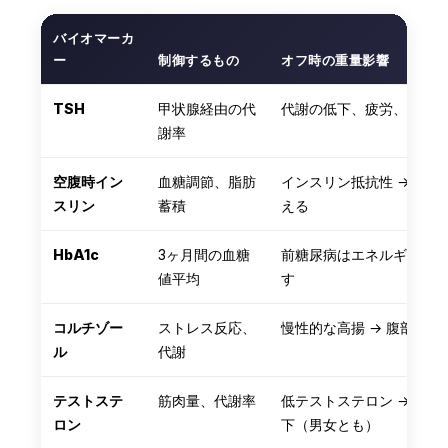
தமிழ்
バイオマーカ
ー
制御するもの
オフ時の重量影響
తెలుగు
मराठी
TSH
甲状腺経由の代
代謝の低下、疲労、体重
اردو
謝率
বাংলা
空腹時イン
血糖調節、脂肪
インスリン抵抗性 → 体
Shqip
スリン
蓄積
える
Magyar
HbA1c
3ヶ月間の血糖
前糖尿病はエネルギー不
Slovenščina
値平均
す
한국어
Polski
コルチゾー
ストレス反応、
慢性的な高揚 → 腹部の脂
ル
代謝
Lietuvių kalba
Русский
テストステ
筋肉量、代謝率
低テストステロン → 筋
ロン
下（男女とも）
ქართული