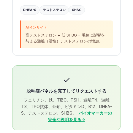
Frysk
DHEA-S
テストステロン
SHBG
Esperanto
Беларуская мова
AIインサイト
高テストステロン + 低 SHBG = 毛包に影響を
Татар теле
与える遊離（活性）テストステロンの増加。.
Кыргызча
ئۇيغۇرچە
Cebuano
Basa Jawa
✓
ພາສາລາວ
脱毛症パネルを完了してリクエストする
Монгол
フェリチン、鉄、TIBC、TSH、遊離T4、遊離
Afrikaans
T3、TPO抗体、亜鉛、ビタミンD、B12、DHEA-
S、テストステロン、SHBG。.
バイオマーカーの
العربية المغربية
完全な説明を見る→
Occitan