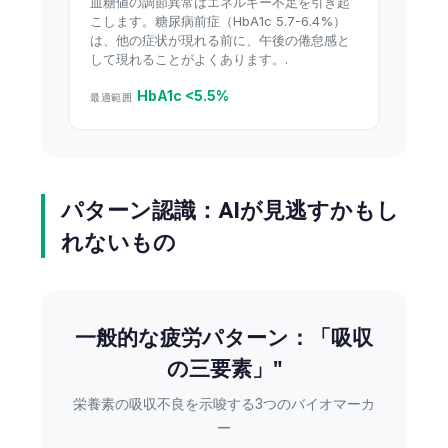
血糖値の調節異常はエネルギー不足を引き起
こします。糖尿病前症（HbA1c 5.7-6.4%）
は、他の症状が現れる前に、午後の倦怠感と
して現れることがよくあります。.
HbA1c <5.5%
最適範囲
パターン認識：AIが見逃すかもし
れないもの
一般的な疲労パターン：「吸収
の三要素」"
栄養素の吸収不良を示唆する3つのバイオマーカ
ー