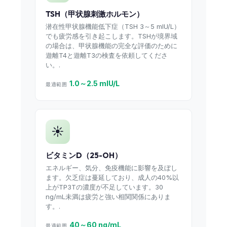
TSH（甲状腺刺激ホルモン）
潜在性甲状腺機能低下症（TSH 3～5 mIU/L）
でも疲労感を引き起こします。TSHが境界域
の場合は、甲状腺機能の完全な評価のために
遊離T4と遊離T3の検査を依頼してくださ
い。.
1.0～2.5 mIU/L
最適範囲
☀️
ビタミンD（25-OH）
エネルギー、気分、免疫機能に影響を及ぼし
ます。欠乏症は蔓延しており、成人の40%以
上がTP3Tの濃度が不足しています。30
ng/mL未満は疲労と強い相関関係にありま
す。.
40～60 ng/mL
最適範囲