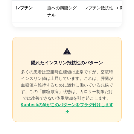
Čeština
レプチン
脳への満腹シグ
レプチン抵抗性 → 満腹感
Eesti
ナル
Azərbaycan dili
Bosanski
Svenska
⚠️
Српски језик
Íslenska
隠れたインスリン抵抗性のパターン
多くの患者は空腹時血糖値は正常ですが、空腹時
Հայերեն
インスリン値は上昇しています。これは、膵臓が
Bahasa Indonesia
血糖値を維持するために過剰に働いている兆候で
す。この「前糖尿病」状態は、カロリー制限だけ
हिन्दी
では改善できない体重増加を引き起こします。.
Nederlands
KantestiのAIがこのパターンをフラグ付けします
→
Dansk
Български
فارسی