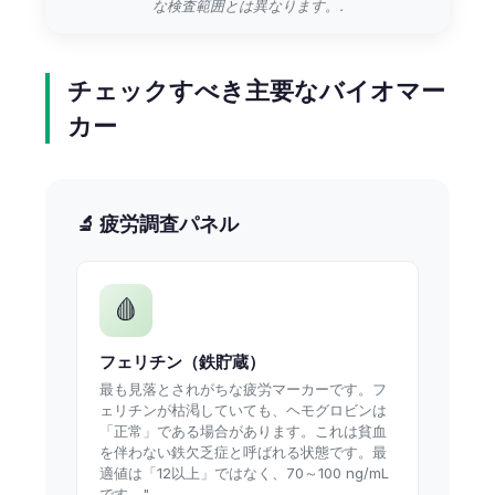
な検査範囲とは異なります。.
チェックすべき主要なバイオマー
カー
🔬 疲労調査パネル
🩸
フェリチン（鉄貯蔵）
最も見落とされがちな疲労マーカーです。フ
ェリチンが枯渇していても、ヘモグロビンは
「正常」である場合があります。これは貧血
を伴わない鉄欠乏症と呼ばれる状態です。最
適値は「12以上」ではなく、70～100 ng/mL
です。"