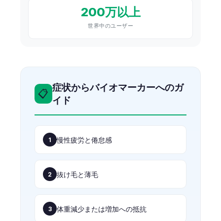
200万以上
世界中のユーザー
症状からバイオマーカーへのガ
📋
イド
慢性疲労と倦怠感
1
抜け毛と薄毛
2
体重減少または増加への抵抗
3