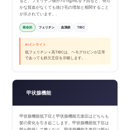
ると、フェリチン値が70 ng/mLを下回ると、明ら
かな貧血がなくても抜け毛の増加と相関すること
が示されています。.
致命的
フェリチン
血清鉄
TIBC
AIインサイト
低フェリチン＋高TIBCは、ヘモグロビンが正常
であっても鉄欠乏症を示唆します。.
🦋
甲状腺機能
甲状腺機能低下症と甲状腺機能亢進症はどちらも
髪の変化を引き起こします。甲状腺機能低下症は
髪が乾燥して脆くなり、甲状腺機能亢進症は髪が