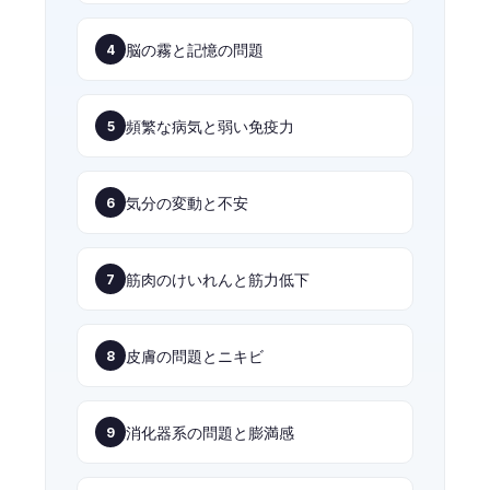
脳の霧と記憶の問題
4
頻繁な病気と弱い免疫力
5
気分の変動と不安
6
筋肉のけいれんと筋力低下
7
皮膚の問題とニキビ
8
消化器系の問題と膨満感
9