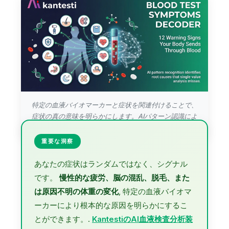
特定の血液バイオマーカーと症状を関連付けることで、
症状の真の意味を明らかにします。AIパターン認識によ
り、単一値分析では見逃される根本原因を特定します。.
重要な洞察
あなたの症状はランダムではなく、シグナル
です。
慢性的な疲労、脳の混乱、脱毛、また
は原因不明の体重の変化
, 特定の血液バイオマ
ーカーにより根本的な原因を明らかにするこ
とができます。.
KantestiのAI血液検査分析装