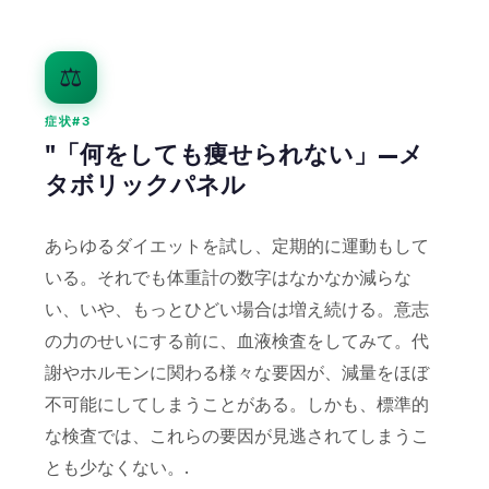
Gàidhlig
Euskara
⚖️
Македонски јазик
Latviešu valoda
症状#3
Galego
"「何をしても痩せられない」—メ
タボリックパネル
অসমীয়া
සිංහල
あらゆるダイエットを試し、定期的に運動もして
سنڌي
いる。それでも体重計の数字はなかなか減らな
پښتو
い、いや、もっとひどい場合は増え続ける。意志
の力のせいにする前に、血液検査をしてみて。代
Slovenčina
謝やホルモンに関わる様々な要因が、減量をほぼ
Hrvatski
不可能にしてしまうことがある。しかも、標準的
Suomi
な検査では、これらの要因が見逃されてしまうこ
とも少なくない。.
Қазақ тілі