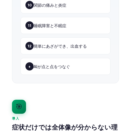
関節の痛みと炎症
10
睡眠障害と不眠症
11
簡単にあざができ、出血する
12
AIが点と点をつなぐ
+
🎯
導入
症状だけでは全体像が分からない理