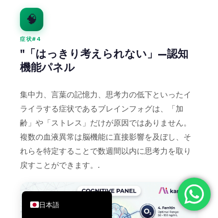
简体中文
🧠
Română
症状#4
Türkçe
"「はっきり考えられない」—認知
Ελληνικά
機能パネル
Português
Español
集中力、言葉の記憶力、思考力の低下といったイ
ライラする症状であるブレインフォグは、「加
Italiano
齢」や「ストレス」だけが原因ではありません。
עִבְרִית
複数の血液異常は脳機能に直接影響を及ぼし、そ
Français
れらを特定することで数週間以内に思考力を取り
العربية
戻すことができます。.
Deutsch
English
日本語