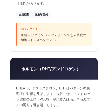
可能性があります。.
血清亜鉛
赤血球亜鉛
AIインサイト
亜鉛 + ビタミン D + フェリチン欠乏 = 重度の
卵胞ストレスパターン。.
⚖️
ホルモン（DHT/アンドロゲン）
DHEA-S、テストステロン、DHTはパターン型脱
毛症に影響を及ぼします。女性では、アンドロゲ
Norsk bokmål
ン濃度の上昇（PCOS）が頭皮の脱毛と体毛の増
加の両方を引き起こします。.
Ślōnskŏ gŏdka