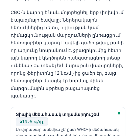
CBC-ն կարող է նաև մոլորեցնել, երբ փոխվում
է պլազմայի ծավալը։ Ներերակային
հեղուկներից հետո, հղիության կամ
դիմացկունության մարզումների ընթացքում
հեմոգլոբինը կարող է ավելի ցածր թվալ, քանի
որ արյունը նոսրանում է. ջրազրկումից հետո
այն կարող է կեղծորեն հանգստացնող տեսք
ունենալ։ Ես տեսել եմ մարաթոն վազորդների,
որոնց ֆերիտինը 12 նգ/մլ-ից ցածր էր, բայց
հեմոգլոբինը մնացել էր նորմալ, մինչև
մարզումային սթրեսը բացահայտեց
պակասը։.
Տիպիկ մեծահասակ տղամարդու շեմ
≥13.0 գ/դլ
Սովորաբար անեմիա չէ՝ ըստ WHO-ի մեծահասակ
տղամարդկանց չափանիշների, բայց միտումը դեռ