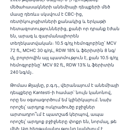
մեծահասակների անեմիայի դեպքերի մեծ
մասը դեռևս սկսվում է CBC-ից,
ռետիկուլոցիտների քանակից և երկաթի
հետազոտություններից, քանի որ դրանք էժան
են, արագ և զարմանալիորեն
տեղեկատվական։ 10.5 գ/դլ հեմոգլոբինը՝ MCV
72 fL, MCHC 30 գ/դL, RDW 18% և ֆերիտին 8 նգ/
մլ, բոլորովին այլ պատմություն է, քան 10.5 գ/դլ
հեմոգլոբինը՝ MCV 92 fL, RDW 13% և ֆերիտին
240 նգ/մլ։.
Թոմաս Քլայնը, բ.գ.դ., վերանայում է անեմիայի
դեպքերը Kantesti-ի համար՝ նույն կանոնով,
որը ես օգտագործում եմ կլինիկայում. նախ
որոշել՝ արդյոք ոսկրածուծը բջիջներ
արտադրո՞ւմ է պատշաճ կերպով, ապա
որոշել՝ արդյոք բջիջները փոքր են, նորմալ, թե
մեծ։ Այդ հերթականությունը կանխում է