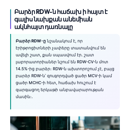
தமிழ்
Բարձր RDW-ն հաճախ ի հայտ է
գալիս նախքան անեմիան
తెలుగు
ակնհայտ դառնալը
मराठी
اردو
Բարձր RDW-ը
նշանակում է, որ
বাংলা
էրիթրոցիտների չափերը տատանվում են
ավելի շատ, քան սպասվում էր. շատ
Shqip
լաբորատորիաներ նշում են RDW-CV-ն մոտ
Magyar
14.5%-ից բարձր։ RDW-ն ախտորոշում չէ, բայց
Slovenščina
բարձր RDW-ն՝ զուգորդված ցածր MCV-ի կամ
ցածր MCHC-ի հետ, հաճախ հուշում է
한국어
զարգացող երկաթի անբավարարության
Polski
մասին։.
Lietuvių kalba
Русский
ქართული