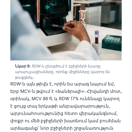
Čeština
日本語
Eesti
Azərbaycan dili
Bosanski
Svenska
Српски језик
Նկար 5:
RDW-ն ընդգծում է բջիջների խառը
Íslenska
պոպուլյացիաները, որոնք միջինները կարող են
թաքցնել։.
Bahasa Indonesia
RDW-ն այն թիվն է, որին ես արագ նայում եմ,
हिन्दी
երբ MCV-ն թվում է «ձանձրալի»։ Հիվանդի մոտ,
օրինակ, MCV 86 fL և RDW 17% ունենալը կարող
Nederlands
է ցույց տալ երկաթի անբավարարություն,
Dansk
արյունահոսությունից հետո վերականգնում,
Български
փոքր ու մեծ բջիջների խառնում կամ բուժման
արձագանք՝ նոր բջիջների շրջանառություն
فارسی