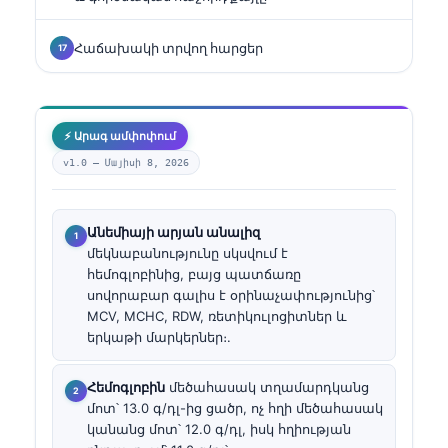
Հաճախակի տրվող հարցեր
⚡ Արագ ամփոփում
v1.0 —
Մայիսի 8, 2026
Անեմիայի արյան անալիզ
մեկնաբանությունը սկսվում է
հեմոգլոբինից, բայց պատճառը
սովորաբար գալիս է օրինաչափությունից՝
MCV, MCHC, RDW, ռետիկուլոցիտներ և
երկաթի մարկերներ։.
Հեմոգլոբին
մեծահասակ տղամարդկանց
մոտ՝ 13.0 գ/դլ-ից ցածր, ոչ հղի մեծահասակ
կանանց մոտ՝ 12.0 գ/դլ, իսկ հղիության