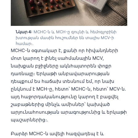
Gàidhlig
Euskara
Македонски јазик
Latviešu valoda
Նկար 4:
MCHC-ն և MCH-ը գույնի և հեմոգլոբինի
խտության մասին հուշումներ են տալիս MCV-ի
Galego
համար։.
MCHC-ն օգտակար է, քանի որ հիվանդների
অসমীয়া
մոտ կարող է լինել սահմանային MCV,
සිංහල
նախքան բջիջները ակնհայտորեն փոքր
سنڌي
դառնալը։ Երկաթի անբավարարության
դեպքում ես հաճախ տեսնում եմ, որ նախ
پښتو
ընկնում է MCH-ը, հետո՝ MCHC-ն, հետո՝ MCV-ն.
այդ հաջորդականությունը կարող է բացվել
Slovenčina
շաբաթներից մինչև ամիսներ՝ կախված
արյունահոսության արագությունից և երկաթի
Hrvatski
պաշարներից։.
Suomi
Қазақ тілі
Բարձր MCHC-ն ավելի հազվադեպ է և