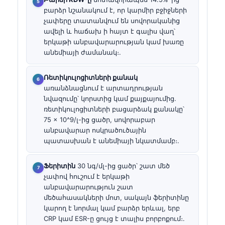
բարձր նշանակում է, որ կարմիր բջիջների
չափերը տատանվում են սովորականից
ավելի և հաճախ ի հայտ է գալիս վաղ՝
երկաթի անբավարարության կամ խառը
անեմիայի ժամանակ։.
Ռետիկուլոցիտների քանակ
առանձնացնում է արտադրության
նվազումը՝ կորստից կամ քայքայումից.
ռետիկուլոցիտների բացարձակ քանակը՝
75 × 10^9/լ-ից ցածր, սովորաբար
անբավարար ոսկրածուծային
պատասխան է անեմիայի նկատմամբ։.
Ֆերիտին
30 նգ/մլ-ից ցածր՝ շատ մեծ
չափով հուշում է երկաթի
անբավարարություն շատ
մեծահասակների մոտ, սակայն ֆերիտինը
կարող է նորմալ կամ բարձր երևալ, երբ
CRP կամ ESR-ը ցույց է տալիս բորբոքում։.