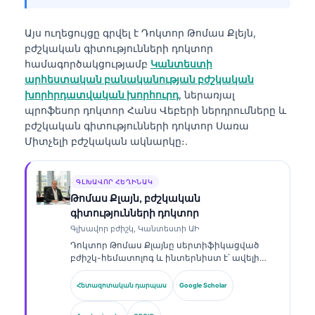
Այս ուղեցույցը գրվել է
Դոկտոր Թոմաս Քլեյն,
բժշկական գիտությունների դոկտոր
համագործակցությամբ
Կանտեստի
արհեստական բանականության բժշկական
խորհրդատվական խորհուրդ
, ներառյալ
պրոֆեսոր դոկտոր Հանս Վեբերի ներդրումները և
բժշկական գիտությունների դոկտոր Սառա
Միտչելի բժշկական ակնարկը։.
ԳԼԽԱՎՈՐ ՀԵՂԻՆԱԿ
Թոմաս Քլայն, բժշկական
գիտությունների դոկտոր
Գլխավոր բժիշկ, Կանտեստի ԱԻ
Դոկտոր Թոմաս Քլայնը սերտիֆիկացված
բժիշկ-հեմատոլոգ և ինտերնիստ է՝ ավելի
քան 15 տարվա փորձով լաբորատոր
բժշկության և ԱԻ-ի օգնությամբ կլինիկական
Հետազոտական դարպաս
Google Scholar
վերլուծության ոլորտում։ Որպես Kantesti AI-ի
գլխավոր բժշկական տնօրեն՝ նա ապահովում