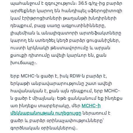
պահանջում է զգուշություն։ 36.5 գ/դլ-ից բարձր
Català
արժեքներ կարող են հանդիպել սֆերոցիտոզի
O‘zbekcha
կամ էրիթրոցիտների թաղանթի խնդիրների
Українська
դեպքում, բայց սառը ագլյուտինինները,
լիպեմիան և անալիզատորի արտեֆակտները
አማርኛ
կարող են ստեղծել կեղծ բարձր ցուցանիշներ,
Kiswahili
ուստի կրկնակի թեստավորումը և արյան
ភាសាខ្មែរ
քսուքի դիտումը ավելի կարևոր են, քան
խուճապը։.
ဗမာစာ
ไทย
Երբ MCHC-ն ցածր է, իսկ RDW-ն բարձր է,
Tagalog
երկաթի անբավարարությունը շատ ավելի
հավանական է, քան այն դեպքում, երբ MCHC-
Tiếng Việt
ն ցածր է միայնակ։ Եթե ցանկանում եք ինդեքս
Bahasa Melayu
առ ինդեքս տարբերակը, մեր
MCHC-ի
മലയാളം
մեկնաբանության ուղեցույցը
ներառում է
ցածր և բարձր օրինաչափությունները՝
ಕನ್ನಡ
գործնական օրինակներով։.
ગુજરાતી