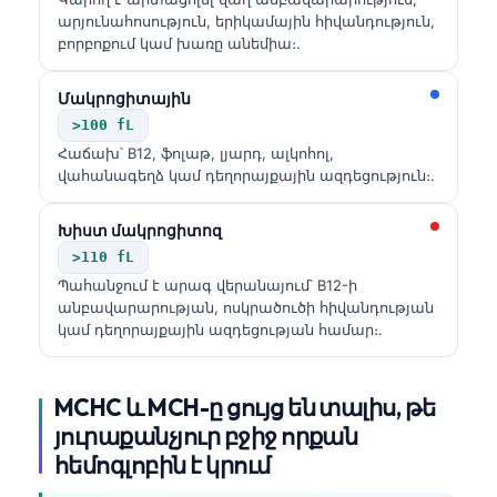
արյունահոսություն, երիկամային հիվանդություն,
բորբոքում կամ խառը անեմիա։.
Մակրոցիտային
>100 fL
Հաճախ՝ B12, ֆոլաթ, լյարդ, ալկոհոլ,
վահանագեղձ կամ դեղորայքային ազդեցություն։.
Խիստ մակրոցիտոզ
>110 fL
Պահանջում է արագ վերանայում՝ B12-ի
անբավարարության, ոսկրածուծի հիվանդության
կամ դեղորայքային ազդեցության համար։.
MCHC և MCH-ը ցույց են տալիս, թե
յուրաքանչյուր բջիջ որքան
Norsk bokmål
հեմոգլոբին է կրում
Ślōnskŏ gŏdka