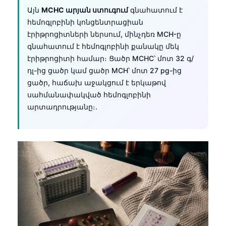
Այն
MCHC արյան ստուգում
գնահատում է
Frysk
հեմոգլոբինի կոնցենտրացիան
Esperanto
էրիթրոցիտների ներսում, մինչդեռ MCH-ը
Беларуская мова
գնահատում է հեմոգլոբինի քանակը մեկ
էրիթրոցիտի համար։ Ցածր MCHC՝ մոտ 32 գ/
Татар теле
դլ-ից ցածր կամ ցածր MCH՝ մոտ 27 pg-ից
Кыргызча
ցածր, հաճախ աջակցում է երկաթով
ئۇيغۇرچە
սահմանափակված հեմոգլոբինի
արտադրությանը։.
Cebuano
Basa Jawa
ພາສາລາວ
Монгол
Afrikaans
العربية المغربية
Occitan