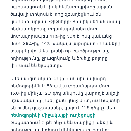
սպիտակուցն է, իսկ հեմատոկրիտը արյան
ծավալի տոկոսն է, որը զբաղեցնում են
կարմիր արյան բջիջները։ Տիպիկ մեծահասակ
հեմատոկրիտը տղամարդկանց մոտ
մոտավորապես 41%-ից 50% է, իսկ կանանց
մոտ՝ 36%-ից 44%, սակայն լաբորատորիաները
տարբերվում են, քանի որ բարձրությունը,
հղիությունը, ջրազրկումը և ծխելը բոլորը
փոխում են ելակետը։.
Ամենաօգտակար թիվը հաճախ նախորդ
հեմոգլոբինն է։ 58-ամյա տղամարդու մոտ
15.0-ից մինչև 12.7 գ/դլ անկումը կարող է ավելի
նշանակալից լինել, քան կնոջ մոտ, ում հայտնի
են ուժեղ դաշտաններ, կայուն 11.8 գ/դլ-ը. մեր
հեմոգլոբինի միջակայքի ուղեցույցի
բացատրում է, թե ինչու են տարիքը, սեռը և
հղիությունը փոխում մեկնաբանությունը։.