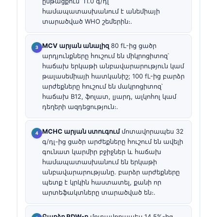
ընթացքում՝ 11.0 գ/դլ՝
համապատասխանում է անեմիայի
տարածված WHO շեմերին։.
MCV արյան անալիզ
80 fL-ից ցածր
արդյունքները հուշում են միկրոցիտոզ՝
հաճախ երկաթի անբավարարություն կամ
թալասեմիայի հատկանիշ; 100 fL-ից բարձր
արժեքները հուշում են մակրոցիտոզ՝
հաճախ B12, ֆոլատ, լյարդ, ալկոհոլ կամ
դեղերի ազդեցություն։.
MCHC արյան ստուգում
մոտավորապես 32
գ/դլ-ից ցածր արժեքները հուշում են ավելի
գունատ կարմիր բջիջներ և հաճախ
համապատասխանում են երկաթի
անբավարարությանը. բարձր արժեքները
պետք է կրկին հաստատել, քանի որ
արտեֆակտները տարածված են։.
Բարձր RDW-ը
մոտավորապես 14.5%-ից