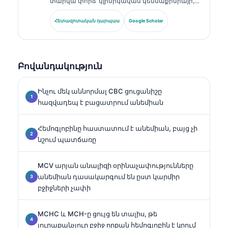
տարվա փորձ՝ կլինիկական կենսաքիմիայի,
լաբորատոր բժշկության և բիոմարկերների
հետազոտության ոլորտներում։ Եղել է
Հետազոտական դարպաս
Google Scholar
Գերմանիայի Կլինիկական քիմիայի
ընկերության նախկին նախագահը, և
մասնագիտանում է ախտորոշիչ պանելների
վերլուծության, բիոմարկերների
Բովանդակություն
ստանդարտացման և ԱԻ-ի աջակցությամբ
լաբորատոր բժշկության մեջ։.
Ինչու մեկ աննորմալ CBC ցուցանիշը
հազվադեպ է բացատրում անեմիան
Հեմոգլոբինը հաստատում է անեմիան, բայց չի
նշում պատճառը
MCV արյան անալիզի օրինաչափությունները
անեմիան դասակարգում են ըստ կարմիր
բջիջների չափի
MCHC և MCH-ը ցույց են տալիս, թե
յուրաքանչյուր բջիջ որքան հեմոգլոբին է կրում