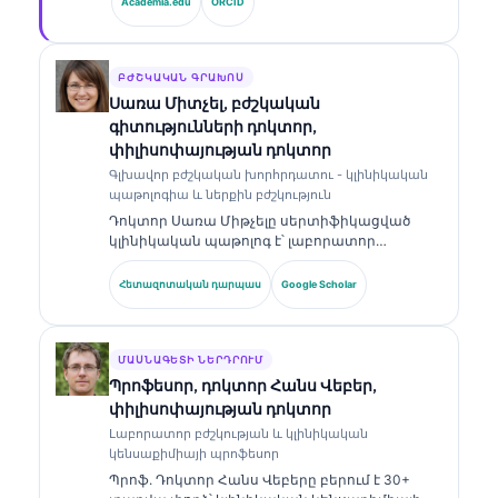
Academia.edu
ORCID
է սեփականատիրական նեյրոնային ցանցի
բժշկական ճշգրտության կլինիկական
վերահսկողությունը։ Դոկտոր Քլայնը լայնորեն
հրապարակել է բիոմարկերների
ԲԺՇԿԱԿԱՆ ԳՐԱԽՈՍ
մեկնաբանության և լաբորատոր
Սառա Միտչել, բժշկական
ախտորոշման վերաբերյալ՝ լաբորատոր
գիտությունների դոկտոր,
բժշկության թեմաներով։.
փիլիսոփայության դոկտոր
Գլխավոր բժշկական խորհրդատու - կլինիկական
պաթոլոգիա և ներքին բժշկություն
Դոկտոր Սառա Միթչելը սերտիֆիկացված
կլինիկական պաթոլոգ է՝ լաբորատոր
բժշկության և ախտորոշիչ վերլուծության
ոլորտում ավելի քան 18 տարվա փորձով։ Նա
Հետազոտական դարպաս
Google Scholar
ունի մասնագիտացված հավաստագրեր
կլինիկական քիմիայում և լայնորեն
հրապարակել է բիոմարկերների պանելների
ու լաբորատոր վերլուծության վերաբերյալ՝
ՄԱՍՆԱԳԵՏԻ ՆԵՐԴՐՈՒՄ
կլինիկական պրակտիկայում։.
Պրոֆեսոր, դոկտոր Հանս Վեբեր,
փիլիսոփայության դոկտոր
Լաբորատոր բժշկության և կլինիկական
կենսաքիմիայի պրոֆեսոր
Պրոֆ. Դոկտոր Հանս Վեբերը բերում է 30+