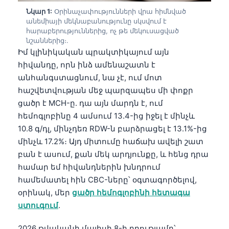
Նկար 1:
Օրինաչափությունների վրա հիմնված
անեմիայի մեկնաբանությունը սկսվում է
հարաբերություններից, ոչ թե մեկուսացված
նշաններից։.
Իմ կլինիկական պրակտիկայում այն
հիվանդը, որն ինձ ամենաշատն է
անհանգստացնում, նա չէ, ում մոտ
հաշվետվության մեջ պարզապես մի փոքր
ցածր է MCH-ը. դա այն մարդն է, ում
հեմոգլոբինը 4 ամսում 13.4-ից իջել է մինչև
10.8 գ/դլ, մինչդեռ RDW-ն բարձրացել է 13.1%-ից
մինչև 17.2%։ Այդ միտումը հաճախ ավելի շատ
բան է ասում, քան մեկ արդյունքը, և հենց դրա
համար եմ հիվանդներին խնդրում
համեմատել հին CBC-ները՝ օգտագործելով,
օրինակ, մեր
ցածր հեմոգլոբինի հետագա
ստուգում
.
2026 թվականի մայիսի 8-ի դրությամբ՝