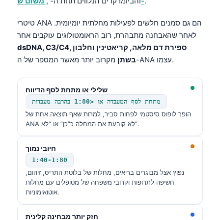
.
, משום ש-
והביומרקרים הנלווים תחת ה-
טיטרי ANA הם גם סמנים חלשים לפעילות מחלתית יומיומית.
לאחר שהאבחנה מתבהרת, רוב הראומטולוגים עוקבים אחר
dsDNA, C3/C4, ספירת דם מלאה, קריאטינין וחלבון
מקרוב יותר מאשר המספר של ה-ANA עצמו.
בשתן
שלילי או מתחת לסף הדיווח
מתחת לסף המעבדה או <1:80 בהרבה מעבדות
הופך לופוס סיסטמי לפחות סביר, למרות שאף תוצאה אחת של
ANA לא קובעת את המחלה כ”כן” או “לא”.
חיובי נמוך
1:40-1:80
נפוץ אצל מבוגרים בריאים, מחלות של בלוטת התריס, זיהום,
חשיפה לתרופות וקרובי משפחה של מטופלים עם מחלות
אוטואימוניות.
חזק יותר מבחינה קלינית