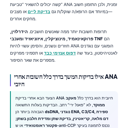
קשה יכולים להשאיר “טביעת” ANA זמנית, ולכן התזמון חשוב
—במיוחד אם הרופא/ה שוקל/ת גם
בדיקת ליים
או מצבים
מחקים אחרים.
תרופות חשובות יותר ממה שאנשים חושבים.
הידרלזין,
הם
פרוקאינאמיד, מינוציקלין, איזוניאזיד ומעכבי TNF
חוזרים ונשנים, והסימן עשוי להיות ANA הומוגני עם נוגדנים
לאנטיהיסטון, בעוד שה
דפוס אנזימי כבד
או תסמיני מפרקים
מספרים את שאר הסיפור.
אילו בדיקות המשך בדרך כלל חשובות אחרי ANA
חיובי
הצעד הבא אחרי בדיקת ANA חיובית הוא בדרך כלל
מעקב
ממוקד
, לא “פאנל ירי” רחב. הבדיקות בעלות התשואה
dsDNA, נוגדני ENA, C3/C4, ספירת
הגבוהה ביותר הן
דם מלאה, קריאטינין, בדיקת שתן ומדידת חלבון בשתן
;
פקטור ראומטואידי
או ש-anti-CCP נכנס לתמונה בעיקר