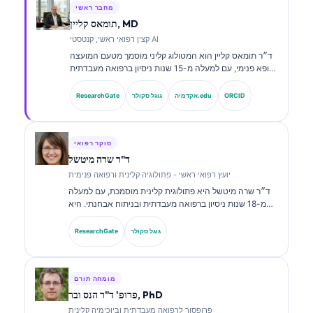
מחבר ראשי
תומאס קליין, MD
קצין רפואי ראשי, קנטסטי AI
ד״ר תומאס קליין הוא המטולוג קליני מוסמך מטעם המועצה
ורופא פנימי, עם למעלה מ-15 שנות ניסיון ברפואה מעבדתית
ובניתוח קליני בסיוע בינה מלאכותית. כמנהל הרפואה הראשי
ב-Kantesti AI, הוא מספק פיקוח קליני על הדיוק הרפואי של
ORCID
אקדמיה.edu
גוגל סקולר
ResearchGate
רשת הנוירונים הקניינית. ד״ר קליין פרסם רבות בנושאי
פרשנות סמנים ביולוגיים ואבחון מעבדתי בנושאים של רפואה
מעבדתית.
סוקר רפואי
ד"ר שרה מיטשל
יועץ רפואי ראשי - פתולוגיה קלינית ורפואה פנימית
ד״ר שרה מיטשל היא פתולוגית קלינית מוסמכת, עם למעלה
מ-18 שנות ניסיון ברפואה מעבדתית ובניתוח אבחנתי. היא
מחזיקה בהסמכות התמחות בכימיה קלינית, ופרסמה רבות על
לוחות סמנים ביולוגיים וניתוח מעבדתי במסגרת פרקטיקה
גוגל סקולר
ResearchGate
קלינית.
מומחה תורם
פרופ' ד"ר הנס ובר, PhD
פרופסור לרפואה מעבדתית וביוכימיה קלינית