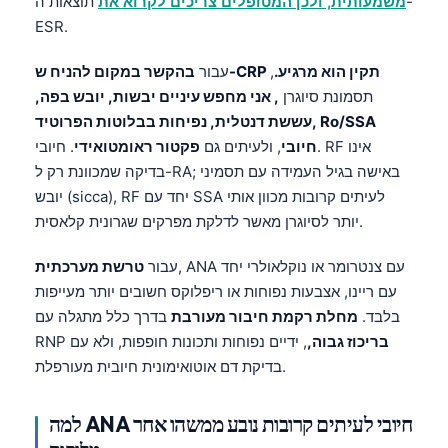
משמעותית, ולכן המטופלים צריכים לקרוא את
תוצאות ה-
ESR.
בהקשר במקום להניח ש-CRP תקין הוא מרגיע.
,
עבור
תסמונת סיוגרן
, אני מחפש עיניים יבשות, יובש בפה,
עששת דנטלית, נפיחות בבלוטות הפרוטיד, Ro/SSA
חיובי
, ולעיתים גם
פקטור ראומטואידי
. חיובי. RF אינו
בדיקה שמכוונת רק ל-RA; באישה בגיל העמידה עם תסמיני
יובש (sicca), RF יחד עם SSA לעיתים קרובות מכוון אותי
יותר לסיוגרן מאשר לדלקת מפרקים שגרונית קלאסית.
, ANA עם צנטרומר או נוקלאולרי יחד
עבור
טרשת מערכתית
עם ריינו, אצבעות נפוחות או ריפלוקס חשובים יותר מעייפות
בלבד.
מחלת רקמת חיבור מעורבת
בדרך כלל מתגלה עם
בריכוז גבוה,
, ידיים נפוחות ותכונות חופפות, ולא עם
RNP
בדיקת דם אוטואימונית חיובית מעורפלת.
למה ANA חיובי לעיתים קרובות נובע ממשהו אחר