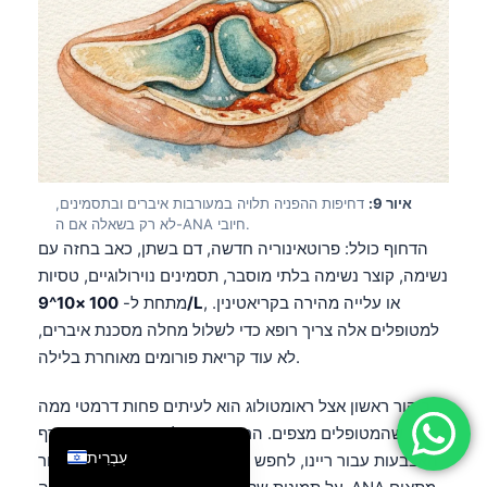
فارسی
简体中文
Română
Türkçe
Ελληνικά
איור 9:
דחיפות ההפניה תלויה במעורבות איברים ובתסמינים,
Português
לא רק בשאלה אם ה-ANA חיובי.
Español
הדחוף כולל: פרוטאינוריה חדשה, דם בשתן, כאב בחזה עם
נשימה, קוצר נשימה בלתי מוסבר, תסמינים נוירולוגיים, טסיות
Italiano
, או עלייה מהירה בקריאטינין.
100 ×10^9/L
מתחת ל-
Français
למטופלים אלה צריך רופא כדי לשלול מחלה מסכנת איברים,
العربية
לא עוד קריאת פורומים מאוחרת בלילה.
Deutsch
ביקור ראשון אצל ראומטולוג הוא לעיתים פחות דרמטי ממה
English
שהמטופלים מצפים. הרופא עשוי לבדוק נימי דם בעורף
עִבְרִית
האצבעות עבור ריינו, לחפש כיבים בפה או סינוביטיס, לעבור