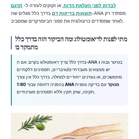
Čeština
לבדוק לפני העלאת הדוח
, או זקוקים לעזרה ל-
תרגם
תוצאות בדיקות דם
בדרך כלל מגלים שה-ANA מסתדר רק
日本語
לאחר שמסדרים כרונולוגית את סמני הביומרקרים שמסביב.
Eesti
Azərbaycan dili
מתי לפנות לריאומטולוג ומה הביקור הזה בדרך כלל
Bosanski
מתמקד בו
Svenska
בדרך כלל צריך ראומטולוג בקרוב אם ה-ANA בטיטר גבוה
ו
Српски језик
יש ממצאים מעבדתיים/איבריים, תסמינים דלקתיים
Íslenska
מתמשכים, או נוגדנים ייחודיים למחלה. בדרך כלל אין צורך
1:80 ANA מנוקד
עם בדיקה גופנית
בהפניה דחופה עבור
Հայերեն
תקינה, שתן תקין וללא תסמינים מערכתיים.
Bahasa Indonesia
हिन्दी
Nederlands
Dansk
Български