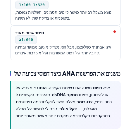
1:160-1:320
נושא משקל רב יותר כאשר קיימים תסמינים, השלמות נמוכות,
ציטופניות או בדיקת שתן לא תקינה.
טיטר גבוה מאוד
≥1:640
אינו אבחנתי כשלעצמו, אבל הוא מצדיק מעקב ממוקד ובחינה
קרובה יותר של דפוס המעורבות ושל מעורבות איברים.
כיצד דפוסי צביעה של ANA משנים את הפרשנות
אנא
דפוס
משנה את רשימת הקצרה.
הומוגני
מצביע על
תהליכים הקשורים ל-dsDNA או להיסטון,
דפוס מנוקד
רחב ונפוץ,
צנטרומר
מעלה חשד לסקלרודרמה סיסטמית
מוגבלת, ו-
נוקליאולרי
גורם לי לחשוב על מחלה
בספקטרום סקלרודרמה מוקדם יותר מאשר מאוחר יותר.