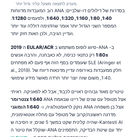
מעניק לתוצאה משקל קליני גדול יותר.
רוב המעבדות מדווחות ANA בסדרות של דילולים דו-שלביים:
1:40, 1:80, 1:160, 1:320, 1:640
, ולפעמים
1:1280
.
המספר השני הגדול יותר אומר שהדגימה דוללה עוד יותר
ועדיין הגיבה, ולכן האות חזק יותר.
סיווג לופוס משתמש ב-ANA ב-
2019 EULAR/ACR
ה
≥1:80
רק כתנאי כניסה, לא כאבחנה, והרבה אנשים
שעומדים בסף הזה אף פעם לא מפתחים SLE (Aringer et
al., 2019). חלק ממעבדות באירופה עדיין מדכאות דיווח של
1:40, משום שזה יוצר יותר חרדה מאשר מידע שימושי.
טיטרים מאוד גבוהים ראויים לכבוד, אבל לא לפאניקה. ראיתי
ANA אצל מטופל עם שנים של ריינו שבאמת
1:640 צנטרומר
ANA אצל בן משפחה
נזקק לראומטולוגיה, ו-
1:640 הומוגני
מדרגה ראשונה/קרוב של מטופל עם מחלה אוטואימונית,
שהיה קלינית שקט במשך 5 שנים; זו הסיבה ש-Kantesti AI
שוקלל את טיטר ה-ANA יחד עם שיטת הבדיקה, התסמינים