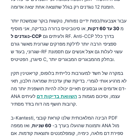
הזמנת 12 נוגדנים רק בגלל שתוצאה אחת יצאה אדומה.
עבור אצבעות/כפות ידיים נפוחות, נוקשות בוקר שנמשכת יותר
מ
30 עד 60 דקות
, או סינוביטיס ברורה בבדיקה, אני מוסיף
ולעיתים גם RF. Anti-CCP בדרך כלל
נוגדנים ל-CCP
ספציפי הרבה יותר לדלקת מפרקים שגרונית מאשר גורם
שגרוני, בעוד ש-RF עשוי לעלות גם אצל אנשים עם תסמונת
סיוגרן, הפטיטיס C, ובחלק מהמבוגרים המבוגרים יותר.
במקרה של חשד למעורבות כלייתית בלופוס, קריאטינין תקין
לא מרגיע אותי לגמרי. בדיקת שתן עדכנית שמראה חלבון, תאי
דם אדומים או גבסונים תאיים יכולה להיות חושפנית יותר מה-
ANA עצמו, וסיכום מגמות ב
השוואת בדיקות דם
לעיתים
קרובות חושף מה דוח בודד מסתיר.
ב-Kantesti, הבינה המלאכותית שלנו קוראת קובצי PDF
ותמונות שהועלו בערך ב-
60 שניות
, ואז ממפה ANA מול
ספירת דם מלאה, כימיה, קומפלמנטים ותוצאות קודמות. אם