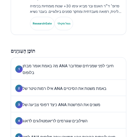
פרופ׳ ד״ר האנס ובר מביא עימו 30+ שנות מומחיות בכימיה
קלינית, רפואה מעבדתית ומחקר סמנים ביולוגיים. בעבר נשיא
האגודה הגרמנית לכימיה קלינית, הוא מתמחה בניתוח לוחות
אבחנתיים, בסטנדרטיזציה של סמנים ביולוגיים וברפואה
גוגל סקולר
ResearchGate
מעבדתית בסיוע בינה מלאכותית.
תוֹכֶן הָעִניָנִים
מה באמת אומר מבחן ANA חיובי לפני שמניחים שמדובר
בלופוס
אילו רמות טיטר של ANA באמת משנות את הסיכויים
כיצד דפוסי צביעה של ANA משנים את הפרשנות
השילובים שגורמים לריאומטולוגים לדאוג
למה ANA חיובי לעיתים קרובות נובע ממשהו אחר מלופוס