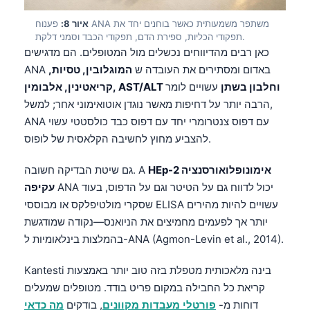
தமிழ்
איור 8:
פענוח ANA משתפר משמעותית כאשר בוחנים יחד את
תפקודי הכליות, ספירת הדם, תפקודי הכבד וסמני דלקת.
తెలుగు
כאן רבים מהדיווחים נכשלים מול המטופלים. הם מדגישים
मराठी
ANA באדום ומסתירים את העובדה ש
המוגלובין, טסיות,
קריאטינין, אלבומין, AST/ALT וחלבון בשתן
עשויים לומר
اردو
הרבה יותר על דחיפות מאשר נוגדן אוטואימוני אחר; למשל,
বাংলা
ANA עם דפוס צנטרומרי יחד עם דפוס כבד כולסטטי עשוי
Shqip
להצביע מחוץ לחשיבה הקלאסית של לופוס.
Magyar
HEp-2 אימונופלואורסנציה
גם שיטת הבדיקה חשובה. A
Slovenščina
ANA יכול לדווח גם על הטיטר וגם על הדפוס, בעוד
עקיפה
한국어
שסקרי מולטיפלקס או מבוססי ELISA עשויים להיות מהירים
יותר אך לפעמים מחמיצים את הניואנס—נקודה שמודגשת
Polski
בהמלצות בינלאומיות ל-ANA (Agmon-Levin et al., 2014).
Lietuvių kalba
Kantesti בינה מלאכותית מטפלת בזה טוב יותר באמצעות
Русский
קריאת כל החבילה במקום פריט בודד. מטופלים שמעלים
ქართული
דוחות מ-
פורטלי מעבדות מקוונים
, בודקים
מה כדאי