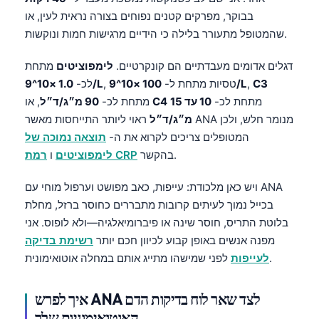
Gàidhlig
בבוקר, מפרקים קטנים נפוחים בצורה נראית לעין, או
Euskara
שהמטופל מתעורר בלילה כי הידיים מרגישות חמות ונוקשות.
Македонски јазик
דגלים אדומים מעבדתיים הם קונקרטיים.
לימפוציטים
מתחת
Latviešu valoda
C3
,
100 ×10^9/L
, טסיות מתחת ל-
1.0 ×10^9/L
לכ-
Galego
מתחת לכ-
10 עד 15
C4
, או
מתחת לכ-
90 מ״ג/ד״ל
অসমীয়া
מ״ג/ד״ל
ראוי ליותר התייחסות מאשר ANA מנומר חלש, ולכן
המטופלים צריכים לקרוא את ה-
תוצאה נמוכה של
සිංහල
בהקשר.
רמת CRP
לימפוציטים
ו
سنڌي
ויש כאן מלכודת: עייפות, כאב מפושט וערפול מוחי עם ANA
پښتو
בכייל נמוך לעיתים קרובות מתבררים כחוסר ברזל, מחלת
בלוטת התריס, חוסר שינה או פיברומיאלגיה—ולא לופוס. אני
Slovenčina
מפנה אנשים באופן קבוע לכיוון חכם יותר
רשימת בדיקה
לפני שמישהו מתייג אותם במחלה אוטואימונית.
לעייפות
Hrvatski
Suomi
איך לפרש ANA לצד שאר לוח בדיקות הדם
Қазақ тілі
האוטואימוניות שלך