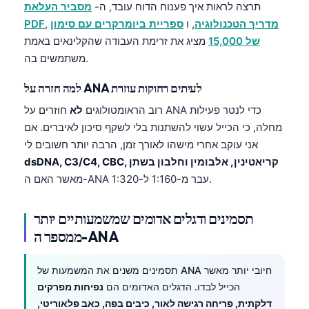
תרצה לראות איך פענוח הדוח עובד, ה-
מסביר העלאת
מדריך הטכנולוגיה
, ו
ספריית ביומרקרים עם סימון
,
PDF
של 15,000
מציג את זרימת העבודה שהקלינאים באמת
משתמשים בה.
למה חזרה על ANA לעיתים רחוקות עוזרת
רוב הראומטולוגים
לֹא
חוזרים על ANA כדי לנטר פעילות
מחלה, כי הכייל עשוי להשתנות בלי לשקף סיכון לאיברים. אם
אני עוקב אחרי מישהו לאורך זמן, הרבה יותר חשובים לי
dsDNA, C3/C4, CBC, קריאטינין, אלבומין וחלבון בשתן
מאשר האם ה-ANA עבר מ-1:160 ל-1:320.
תסמינים ודגלים אדומים שמשמעותיים יותר
ממספר ה-ANA
תסמינים משנים את המשמעות של ANA חיובי יותר מאשר
Norsk bokmål
הכייל לבדו. הדגלים האדומים הם
נפיחות מפרקים
Ślōnskŏ gŏdka
דלקתית, פריחה רגישה לאור, כיבים בפה, כאב פלאוריטי,