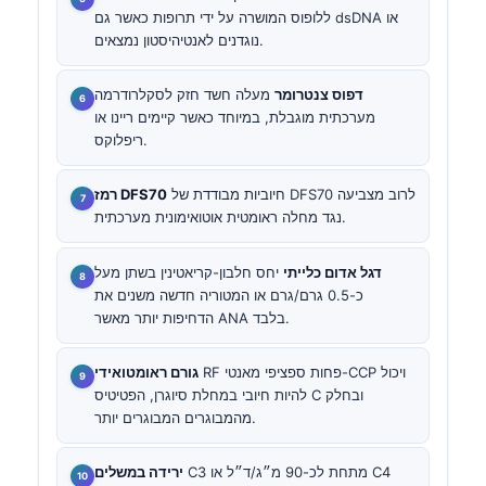
ללופוס המושרה על ידי תרופות כאשר גם dsDNA או
נוגדנים לאנטיהיסטון נמצאים.
דפוס צנטרומר
מעלה חשד חזק לסקלרודרמה
מערכתית מוגבלת, במיוחד כאשר קיימים ריינו או
ריפלוקס.
חיוביות מבודדת של DFS70 לרוב מצביעה
רמז DFS70
נגד מחלה ראומטית אוטואימונית מערכתית.
דגל אדום כלייתי
יחס חלבון-קריאטינין בשתן מעל
כ-0.5 גרם/גרם או המטוריה חדשה משנים את
הדחיפות יותר מאשר ANA בלבד.
RF פחות ספציפי מאנטי-CCP ויכול
גורם ראומטואידי
להיות חיובי במחלת סיוגרן, הפטיטיס C ובחלק
מהמבוגרים המבוגרים יותר.
C3 מתחת לכ-90 מ״ג/ד״ל או C4
ירידה במשלים