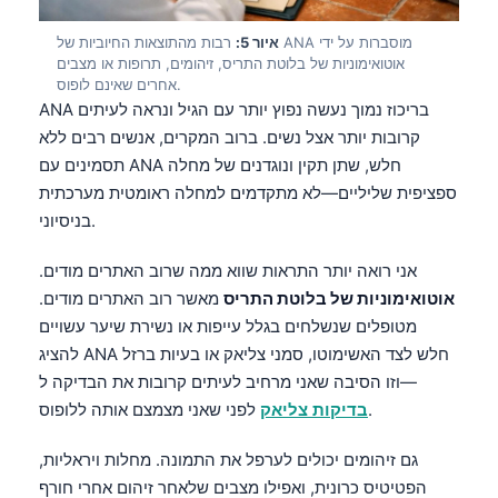
איור 5:
רבות מהתוצאות החיוביות של ANA מוסברות על ידי
אוטואימוניות של בלוטת התריס, זיהומים, תרופות או מצבים
אחרים שאינם לופוס.
ANA בריכוז נמוך נעשה נפוץ יותר עם הגיל ונראה לעיתים
קרובות יותר אצל נשים. ברוב המקרים, אנשים רבים ללא
תסמינים עם ANA חלש, שתן תקין ונוגדנים של מחלה
ספציפית שליליים—לא מתקדמים למחלה ראומטית מערכתית
בניסיוני.
אני רואה יותר התראות שווא ממה שרוב האתרים מודים.
אוטואימוניות של בלוטת התריס
מאשר רוב האתרים מודים.
מטופלים שנשלחים בגלל עייפות או נשירת שיער עשויים
להציג ANA חלש לצד האשימוטו, סמני צליאק או בעיות ברזל
—וזו הסיבה שאני מרחיב לעיתים קרובות את הבדיקה ל
לפני שאני מצמצם אותה ללופוס.
בדיקות צליאק
גם זיהומים יכולים לערפל את התמונה. מחלות ויראליות,
הפטיטיס כרונית, ואפילו מצבים שלאחר זיהום אחרי חורף