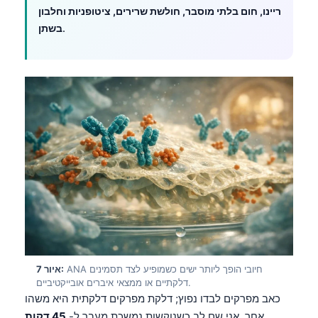
ריינו, חום בלתי מוסבר, חולשת שרירים, ציטופניות וחלבון
Frysk
.
בשתן
Esperanto
Беларуская мова
Татар теле
Кыргызча
ئۇيغۇرچە
Cebuano
Basa Jawa
ພາສາລາວ
Монгол
Afrikaans
ANA חיובי הופך ליותר ישים כשמופיע לצד תסמינים
איור 7:
العربية المغربية
דלקתיים או ממצאי איברים אובייקטיביים.
Occitan
כאב מפרקים לבדו נפוץ; דלקת מפרקים דלקתית היא משהו
אחר. אני שם לב כשנוקשות נמשכת מעבר ל-
45 דקות