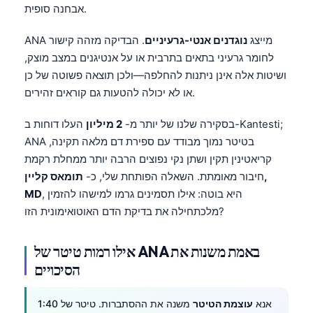
אבחנה סופית.
ANA מייצג
נוגדנים אנטי-גרעיניים
. הבדיקה מזהה קישור
לחומר גרעיני בתאים בתרבית או על אנטיגנים במצב מוצק,
ושיטות אלה אינן ניתנות להחלפה—ולכן תוצאה פשוטה של כן
או לא יכולה להטעות גם קוראים זהירים.
בסקירה שלנו של יותר מ-
2 מיליון
העלו דוחות ב-Kantesti;
ANA בטיטר נמוך מבודד עם ספירת דם מלאה תקינה,
קריאטינין תקין ושתן נקי נפוצים הרבה יותר ממחלת רקמת
חיבור מאומתת. השאלה הפותחת שלי, כ-
תומאס קליין,
, היא בוטה: אילו תסמינים גרמו למישהו להזמין
MD
מלכתחילה את בדיקת הדם האוטואימונית הזו?
אילו רמות טיטר של ANA באמת משנות את
הסיכויים
אנא
עוצמת הטיטר
משנה את ההסתברות. טיטר של 1:40