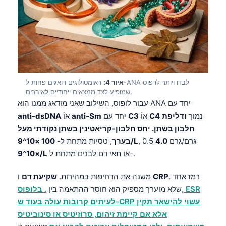
איור 4:
ראומטולוגים דואגים פחות ל-ANA לבדו ויותר לדפוס
שמופיע לצד ממצאים ייחודיים לאיברים.
עבור לופוס, השילוב שאני מודאג ממנו הוא ANA יחד עם
נמוך
ודליפת
C4
אוֹ
C3
יחד עם
anti-Sm
אוֹ
anti-dsDNA
חלבון בשתן. יחס חלבון-קריאטינין בשתן נקודתי מעל
, 0.5 גרם/גרם
4.0
100 ×10^9/L
בערך
, טסיות מתחת ל-
או תאי דם לבנים מתחת ל-.
×10^9/L
. רמז אחד
CRP
ו
משנה את הדחיפות במהירות.
שקיעת דם
שלא מוערך מספיק הוא חוסר ההתאמה בין
. בלופוס, ESR
לעיתים קרובות עולה בעוד ש-CRP עשוי להישאר תקין
אלא אם קיימת זיהום, סרוזיטיס או סינוביטיס