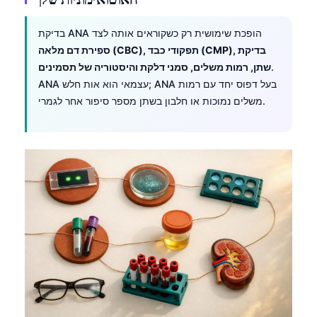
Català
בדיקת ANA הופכת שימושית רק כשקוראים אותה לצד
O‘zbekcha
ספירת דם מלאה (CBC), תפקודי כבד (CMP), בדיקת
Українська
.
שתן, רמות משלים, סמני דלקת והיסטוריה של תסמינים
አማርኛ
ANA עצמאי הוא אות חלש; ANA בעל דפוס יחד עם רמות
משלים נמוכות או חלבון בשתן מספר סיפור אחר לגמרי.
Kiswahili
ភាសាខ្មែរ
ဗမာစာ
ไทย
Tagalog
Tiếng Việt
Bahasa Melayu
മലയാളം
ಕನ್ನಡ
ગુજરાતી