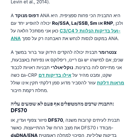
Levin et al., 2014).
ANA היא התבנית הכי פחות ספציפית. היא
דפוס מנוקד
A
, ולכן
Ro/SSA, La/SSB, Sm או RNP
יכולה להופיע יחד עם
C3/C4 ועל בדיקות הנלוות ל-
כאן אני מסתכל הלאה על
במקום לנסות לנחש את האבחנה רק על סמך ANA.
ANA
צנטרומר
תבנית יכולה להקדים הידוק עור ברור במשך
A
שנים; אם למישהו יש גם ריינו, ריפלוקס או נפיחות באצבעות,
אני מתייחס לזה ברצינות.
נוקליאולרי
תבניות ראויות לכבוד
גם כשה-CRP שקט, ומבט מהיר על
אילו בדיקות דם
מראות דלקת
עוזר להסביר מדוע סמן דלקתי תקין אינו שולל
מחלת רקמת חיבור.
התבנית שרבים מהמטופלים אף פעם לא שומעים עליה:
DFS70
, תבנית לעיתים קרובות משנה
DFS70
פיזור צפוף ועדין, או
את מצב הרוח של ההתייעצות. כאשר DFS70 מבודד ו-
בדיקות שליליות, הסיכוי למחלה ראומטית
dsDNA/ENA