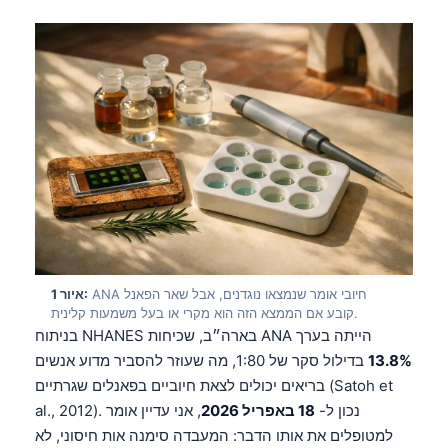
ANA חיובי אומר שנמצאו נוגדנים, אבל שאר הפאנל
איור 1:
קובע אם הממצא הזה הוא מקרי או בעל משמעות קלינית.
בניתוח NHANES בארה״ב, שכיחות ANA הייתה בערך
13.8%
בדילול סקר של 1:80, מה שעוזר להסביר מדוע אנשים
בריאים יכולים לצאת חיוביים בפאנלים שגרתיים (Satoh et
al., 2012). נכון ל-
18 באפריל 2026
, אני עדיין אומר
למטופלים את אותו הדבר: המעבדה סימנה אות חיסוני, לא