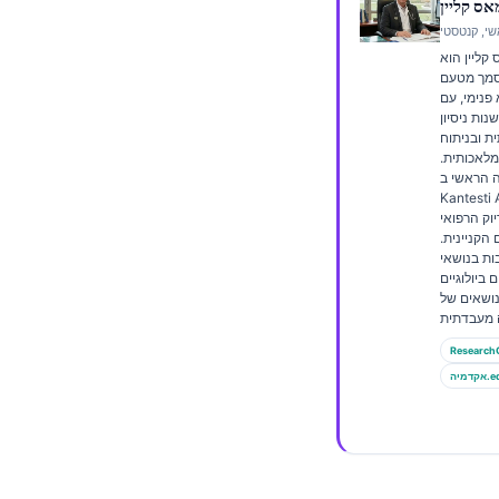
Frysk
קליין הוא
Esperanto
וסמך מטעם
Беларуская мова
פנימי, עם
עלה מ-15 שנות ניסיון
Татар теле
 ובניתוח
 מלאכותית.
Кыргызча
 הראשי ב-
Kantes, הוא מספק
ئۇيغۇرچە
יוק הרפואי
 הקניינית.
Cebuano
ות בנושאי
ביולוגיים
Basa Jawa
נושאים של
ພາສາລາວ
Монгол
Research
ה.edu
Afrikaans
العربية المغربية
Occitan