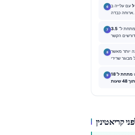
עם עלייה ב-PTH משמעותי יותר מאשר ערך גבוה בודד לאחר
தமிழ்
ארוחה כבדה.
తెలుగు
 מתחת ל־
मराठी
اردو
বাংলা
ה יותר מאשר
Shqip
Magyar
ט
Slovenščina
 שעות
한국어
Polski
Lietuvių kalba
Русский
ქართული