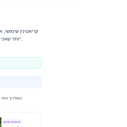
קריאטינין שימושי, 
יותר שאני עוקב אחריהם במרפאה, כאשר מתפספס חוסר תפקוד כלייתי בבדיקת מעבדה 'תקינה'.
המדריך הזה 
מומחה תורם