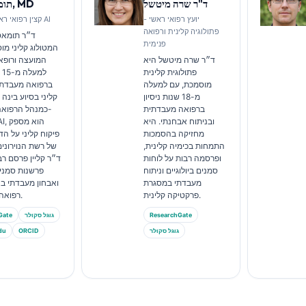
ד"ר שרה מיטשל
תומאס קליין, MD
יועץ רפואי ראשי -
קצין רפואי ראשי, קנטסטי AI
פתולוגיה קלינית ורפואה
ד״ר תומאס 
פנימית
המטולוג קליני מ
ד״ר שרה מיטשל היא
המועצה ורופא 
פתולוגית קלינית
למ
מוסמכת, עם למעלה
ברפואה מעבדתית
מ-18 שנות ניסיון
קליני בסיוע בינה
ברפואה מעבדתית
כמנהל הרפואה
ובניתוח אבחנתי. היא
ti AI
מחזיקה בהסמכות
פיקוח קליני על הד
התמחות בכימיה קלינית,
של רשת הנוירונים
ופרסמה רבות על לוחות
ד״ר קליין פרסם רב
סמנים ביולוגיים וניתוח
פרשנות סמנים 
מעבדתי במסגרת
ואבחון מעבדתי ב
פרקטיקה קלינית.
רפואה מעבדתית.
ResearchGate
גוגל סקולר
Gate
גוגל סקולר
ORCID
אקדמי