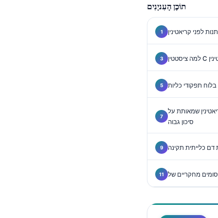
Gàidhlig
תוֹכֶן הָעִניָנִים
Euskara
Македонски јазик
Latviešu valoda
ינין
Galego
অসমীয়া
בלוח תפקודי כליות
සිංහල
יאטינין שמאותת על
سنڌي
סיכון גבוה
پښتو
Slovenčina
Hrvatski
Suomi
Қазақ тілі