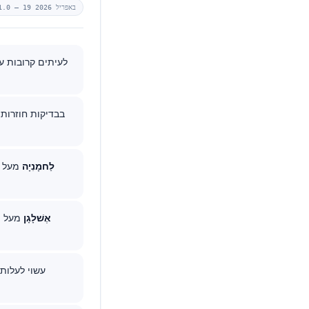
19 באפריל 2026
1.0 —
לעיתים קרובות ע
לַחמָנִיָה
מעל
אֶשׁלָגָן
מעל
0