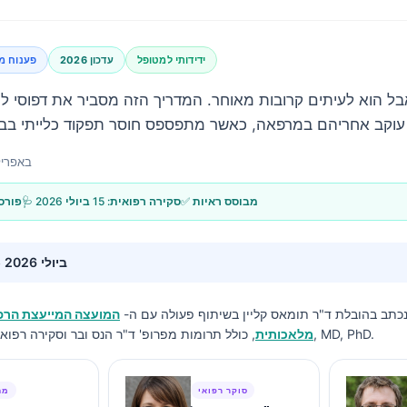
ידידותי למטופל
עדכון 2026
פענוח מ
אבל הוא לעיתים קרובות מאוחר. המדריך הזה מסביר את דפוסי ל
19 באפריל 6
✅ מבוסס ראיות
🩺 סקירה רפואית:
15 ביולי 2026
📝 פור
15 ביולי 2026
נכתב בהובלת
ד"ר תומאס קליין
בשיתוף פעולה עם ה-
המועצה המייעצת הרפו
, כולל תרומות מפרופ' ד"ר הנס ובר וסקירה רפואית מאת ד"ר שרה מיטשל, MD, PhD.
מלאכותית
סוקר רפואי
מח