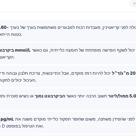
v
ולה לפני קריאטינין; מעבדות רבות למבוגרים משתמשות בערך של בערך
.60-
כטווח הייחוס.
בבדיקות חוזרות יכול לשקף הפרשה מופחתת של חומצה כלייתית, גם כאשר
20-21 mmol/L
ביקרבונ
הקריאטינין עדיין תקין.
20 מ״ג/ד״ל
יכול להיות רמז מוקדם, אבל התייבשות, צריכת חלבון גבוהה וד
העיכול יכולים לחקות עומס כלייתי.
5. ממול/ליטר
חשוב הרבה יותר כאשר
הביקרבונט נמוך
או כשיש סוכרת ותר
עשוי לעלות לפני שהסידן משתנה, משום שחוסר תפקוד כלייתי מוקדם משנה את
65 pg/mL
הפעלת ויטמין D ואת הטיפול בפוספט.