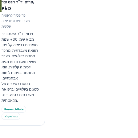
פרופ' ד"ר הנס ובר,
PhD
פרופסור לרפואה
מעבדתית וביוכימיה
קלינית
פרופ׳ ד״ר האנס ובר
מביא עימו 30+ שנות
מומחיות בכימיה קלינית,
רפואה מעבדתית ומחקר
סמנים ביולוגיים. בעבר
נשיא האגודה הגרמנית
לכימיה קלינית, הוא
מתמחה בניתוח לוחות
אבחנתיים,
בסטנדרטיזציה של
סמנים ביולוגיים וברפואה
מעבדתית בסיוע בינה
מלאכותית.
ResearchGate
גוגל סקולר