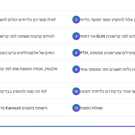
ין עלול להחמיץ חוסר תפקוד כלייתי
אילו סמני דם כלייתיים יכולים להשתנות לפני קריאטינין?
ה מתקדמים לפני קריאטינין
למה ציסטטין C לעיתים קרובות משתנה לפני קריאט
ס המינרלים שקריאטינין מפספס
רמזים של אלקטרוליטים וביקרבונט 
אלבומין, אנמיה וחומצת שתן לפני קר
ח כליות חשובים יותר ממספר אחד
מי הכי נוטה להחמיץ בבדיקת דם כלייתית תקינה?
שאלות נפוצות
פרסומים מחקריים של Kantesti ורשומת ציטוטים