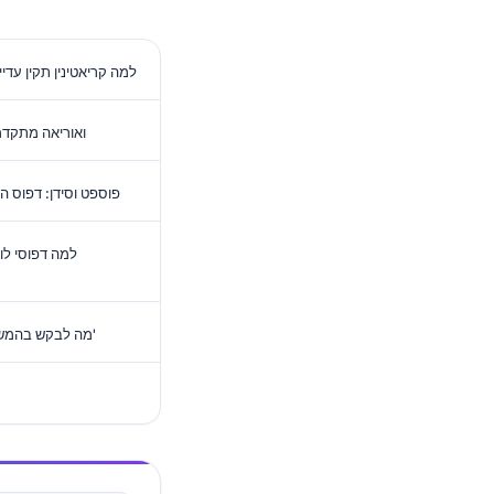
למה קריאטינין תקין עדי
איך דפוסי BUN ואוריא
PTH, פוספט וסידן: דפו
למה דפוסי לו
מה לבקש בהמשך אחרי בדיקת דם כלייתית 'תקינה'