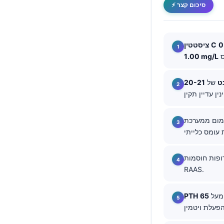
⚡ סיכום קצר
Català
O‘zbekcha
Українська
0
ציסטטין C
1.00 mg/L
አማርኛ
Kiswahili
ט
של
ភាសាខ្មែរ
ဗမာစာ
ימום ממערכת
ไทย
Tagalog
Tiếng Việt
ופות חוסמות
RAAS.
Bahasa Melayu
മലയാളം
מעל
PTH
ಕನ್ನಡ
ગુજરાતી