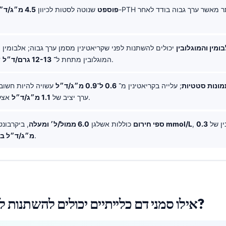
פוספט
שנוטה לסטות לכיוון
4.5 מ״ג/ד״ל
ומין והמוגלובין
יכולים להשתנות לפני שקריאטינין מסמן ערך גבוה; אלבומין
דורשים הקשר.
המוגלובין מתחת ל־
12-13 גרם/ד״ל
ונות סטטיות
; עלייה בקריאטינין מ־
0.6 ל־0.9 מ״ג/ד״ל
עשויה להיות חשוב
אצל מבוגר שרירי.
ערך יציב של
1.1 מ״ג/ד״ל
נין של
0.3
מתחת ל־18 mmol/L
ספי חירום
כוללות אשלגן
6.0 ממול/ל׳ ומעלה
, ביקרבונ
.
מ״ג/ד״ל בתוך 48
אילו סמני דם כלייתיים יכולים להשתנות לפני קריאטינין?