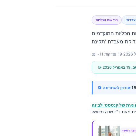
עבדתי
בריאות הכליות
וח הכליות המוקדמים
202
📅
📖 ~11 דקות
סם:
19 באפריל 2026
🔄 עודכן לאחרונה:
אית של קנטסטי לבינה
Norsk bokmål
בר ראשי
Ślōnskŏ gŏdka