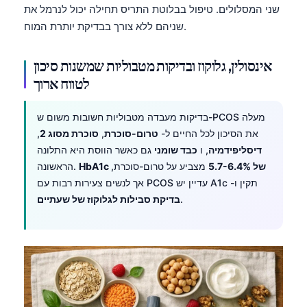
שני המסלולים. טיפול בבלוטת התריס תחילה יכול לנרמל את
שניהם ללא צורך בבדיקת יותרת המוח.
אינסולין, גלוקוז ובדיקות מטבוליות שמשנות סיכון
לטווח ארוך
בדיקות מעבדה מטבוליות חשובות משום ש-PCOS מעלה
את הסיכון לכל החיים ל-
טרום-סוכרת
,
סוכרת מסוג 2
,
דיסליפידמיה
, ו
כבד שומני
גם כאשר הווסת היא התלונה
HbA1c של 5.7-6.4%
מצביע על טרום-סוכרת,
הראשונה.
אך לנשים צעירות רבות עם PCOS עדיין יש A1c תקין ו-
.
בדיקת סבילות לגלוקוז של שעתיים
Norsk bokmål
Ślōnskŏ gŏdka