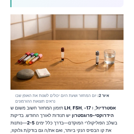
איור 2:
יום המחזור ושעת היום יכולים לשנות את האופן שבו
נראים תוצאות ההורמונים
אסטרדיול
, ו
17-
,
FSH
,
LH
תזמון המחזור חשוב משום ש
הידרוקסי-פרוגסטרון
יש תנודות לאורך החודש. בדיקות
בשלב הפוליקולרי המוקדם—בדרך כלל ימים
2-5
—נותנות
את קו הבסיס הנקי ביותר, ואם את/ה גם בודק/ת גלוקוז,