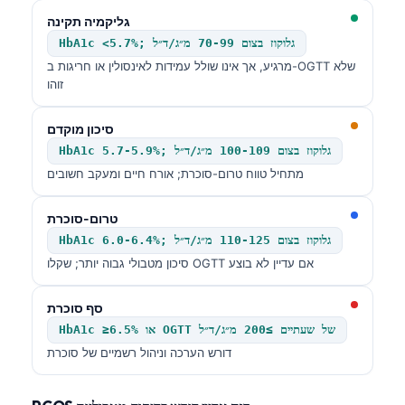
Català
גליקמיה תקינה
O‘zbekcha
HbA1c <5.7%; גלוקוז בצום 70-99 מ״ג/ד״ל
מרגיע, אך אינו שולל עמידות לאינסולין או חריגות ב-OGTT שלא
Українська
זוהו
አማርኛ
סיכון מוקדם
Kiswahili
HbA1c 5.7-5.9%; גלוקוז בצום 100-109 מ״ג/ד״ל
ភាសាខ្មែរ
מתחיל טווח טרום-סוכרת; אורח חיים ומעקב חשובים
ဗမာစာ
טרום-סוכרת
ไทย
HbA1c 6.0-6.4%; גלוקוז בצום 110-125 מ״ג/ד״ל
Tagalog
סיכון מטבולי גבוה יותר; שקלו OGTT אם עדיין לא בוצע
Tiếng Việt
סף סוכרת
Bahasa Melayu
HbA1c ≥6.5% או OGTT של שעתיים ≥200 מ״ג/ד״ל
മലയാളം
דורש הערכה וניהול רשמיים של סוכרת
ಕನ್ನಡ
ગુજરાતી