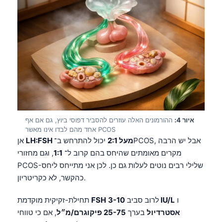
איור 4:
ההורמונים האלה עוזרים להסביר דפוסי ביוץ, גם אם אף
אחד מהם לבדו אינו מאשר PCOS
LH:FSH מעל 2:1
יכול להתרחש ב־PCOS, אבל יש הרבה
אן
מקרים מאומתים שהיחס בהם קרוב ל־
1:1
, וגם מחזורי
PCOS-שלילי רבים נוטים לעלות גם כן. לכן אני מתייחס ליחס
כהקשר, לא כקריטריון.
ו
3-10 IU/L
לרוב סביב
FSH
תחילת-זקיקית מוקדמת
אסטרדיול
בערך
25-75 פיקוגרם/מ״ל
, אם כי טווחי