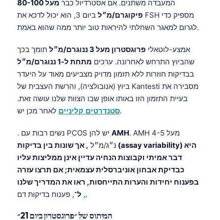
המעבדה משתנים. אם אסטרדיול כבר
מעל 80-100
פיקוגרם/מ״ל
ביום 3, הוא יכול לדכא את FSH מספיק כדי
לגרום למאגר השחלתי להיראות טוב יותר ממה שהוא באמת.
אמצע-לוטאלי
פרוגסטרון מעל 3 ננוגרם/מ״ל
תומך בכך
שהביוץ התרחש לאחרונה. ערכים
מתחת ל-1 ננוגרם/מ״ל
בבדיקות חוזרות ללא תזמון מדויק מצביעים מאוד על היעדר
ביוץ (אנובולציה), והרשת העצבית של Kantesti מסבירה את
בעיית התזמון הזו באותו אופן שבו הצוות שלנו עושה זאת.
לאחר מכן יש.
סטנדרטים קליניים
. AMH מעל 4-5
AMH
. נשים רבות עם PCOS יש להן
נ״ג/מ״ל
, אך שונות בין בדיקות (assay variability) היא
דבר אמיתי וקבוצות הנחיה עדיין אינן ממליצות עליו
כבדיקת אבחון אוניברסלית עצמאית; אם תרצו עזרה
בפענוח יחידות והערות התייחסות, ראו את המדריך שלנו
.
.
, פענוח בדיקות דם
ל־
המיתוס של ״פרוגסטרון ביום 21״