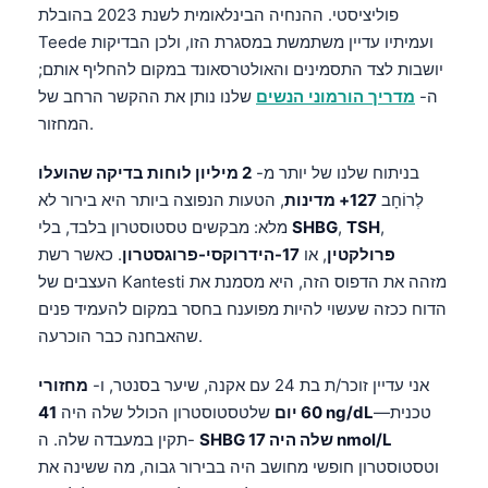
פוליציסטי. ההנחיה הבינלאומית לשנת 2023 בהובלת
Teede ועמיתיו עדיין משתמשת במסגרת הזו, ולכן הבדיקות
יושבות לצד התסמינים והאולטרסאונד במקום להחליף אותם;
ה-
מדריך הורמוני הנשים
שלנו נותן את ההקשר הרחב של
המחזור.
בניתוח שלנו של יותר מ-
2 מיליון לוחות בדיקה שהועלו
לְרוֹחָב
127+ מדינות
, הטעות הנפוצה ביותר היא בירור לא
,
TSH
,
SHBG
מלא: מבקשים טסטוסטרון בלבד, בלי
פרולקטין
, או
17-הידרוקסי-פרוגסטרון
. כאשר רשת
העצבים של Kantesti מזהה את הדפוס הזה, היא מסמנת את
הדוח ככזה שעשוי להיות מפוענח בחסר במקום להעמיד פנים
שהאבחנה כבר הוכרעה.
אני עדיין זוכר/ת בת 24 עם אקנה, שיער בסנטר, ו-
מחזורי
—טכנית
41 ng/dL
60 יום
שלטסטוסטרון הכולל שלה היה
SHBG שלה היה 17 nmol/L
תקין במעבדה שלה. ה-
וטסטוסטרון חופשי מחושב היה בבירור גבוה, מה ששינה את