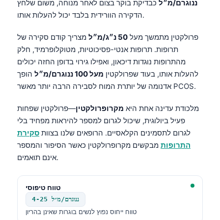
ננוגרם/מ״ל
כבדיקת בוקר בצום לאחר מנוחה, משום שלחץ
הדקירה הוורידית בלבד יכול להעלות אותו.
פרולקטין מתמשך מעל
50 נ״ג/מ״ל
מצריך קודם סקירה של
תרופות. תרופות אנטי-פסיכוטיות, מטוקלופרמיד, חלק
מהתרופות נוגדות דיכאון, ואפילו גירוי בדופן החזה יכולים
להעלות אותו, בעוד שפרולקטין
מעל 100 ננוגרם/מ״ל
הופך
אדנומה של יותרת המוח לסבירה הרבה יותר מאשר PCOS.
מלכודת עדינה אחת היא
מקרופרולקטין
—פרולקטין שפחות
פעיל ביולוגית, שיכול לגרום למספר להיראות מפחיד בלי
לגרום לתסמינים הקלאסיים. הרופאים שלנו בצוות
סקירת
התרופות
מבקשים מקרופרולקטין כאשר הסיפור והמספר
אינם תואמים.
טווח טיפוסי
4-25 ננוגרם/מ״ל
טווח ייחוס נפוץ לנשים בוגרות שאינן בהריון