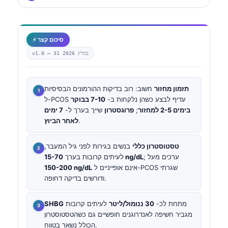
⚡ סיכום קצר
31 במרץ 2026
v1.0 —
תזמון מחזור
חשוב: רוב בדיקות ההורמונים הבסיסיות
ל-PCOS עדיף לבצע כשהן נלקחות ב-
7-10 בבוקר
בימים 2-5 למחזור
;
פרוגסטרון
שייך בערך ל-
7 ימים
.
לאחר הביוץ
טסטוסטרון כללי
בנשים בגירות לפני גיל המעבר,
; ערכים מעל
15-70 ng/dL
לעיתים קרובות בערך
אינם אופייניים ל-PCOS שגרתי
150-200 ng/dL
ודורשים בדיקה דחופה.
מתחת לכ-
30 ננומול/ליטר
לעיתים קרובות
SHBG
מגביר חשיפה לאנדרוגנים חופשיים גם כשהטסטוסטרון
הכולל נשאר בטווח.