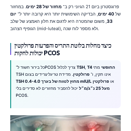
פרוגסטרון ביום 21 הגיוני רק ב־
מחזור של 28 ימים
. במחזור
של
40 ימים
, הבדיקה השימושית יותר היא קרובה יותר ל־
יום
33
, משום שהמטרה היא לדגום את חלון האמצע של שלב
הגופיף הצהוב (mid-luteal), ולא מספר לוח שנה.
כיצד מחלות בלוטת התריס והפרעות פרולקטין
יכולות לחקות PCOS
T4 החופשי
מתי
,
TSH
כל בירור חשוד ל־PCOS צריך לכלול
TSH אינו תקין, ו־
פרולקטין
. מדידת טריגליצרידים בצום
או
פרולקטין
TSH מחוץ לטווח של בערך 0.4-4.0 mIU/L
מעל 25 נ״ג/מ״ל
יכול להסביר מחזורים לא סדירים בלי
PCOS.