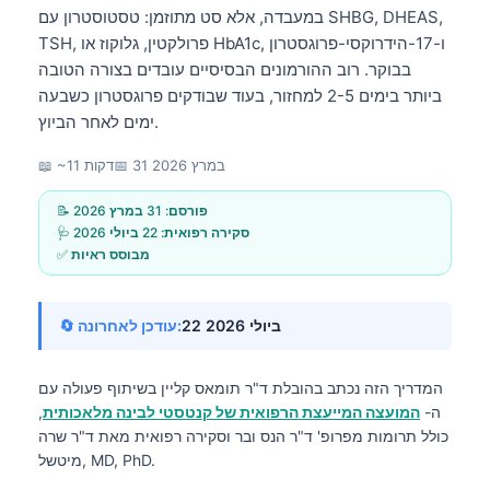
במעבדה, אלא סט מתוזמן: טסטוסטרון עם SHBG, DHEAS,
TSH, פרולקטין, גלוקוז או HbA1c, ו-17-הידרוקסי-פרוגסטרון
בבוקר. רוב ההורמונים הבסיסיים עובדים בצורה הטובה
ביותר בימים 2-5 למחזור, בעוד שבודקים פרוגסטרון כשבעה
ימים לאחר הביוץ.
31 במרץ 2026
📅
📖 ~11 דקות
📝 פורסם:
31 במרץ 2026
🩺 סקירה רפואית:
22 ביולי 2026
✅ מבוסס ראיות
22 ביולי 2026
🔄 עודכן לאחרונה:
המדריך הזה נכתב בהובלת
ד"ר תומאס קליין
בשיתוף פעולה עם
ה-
המועצה המייעצת הרפואית של קנטסטי לבינה מלאכותית
,
כולל תרומות מפרופ' ד"ר הנס ובר וסקירה רפואית מאת ד"ר שרה
מיטשל, MD, PhD.