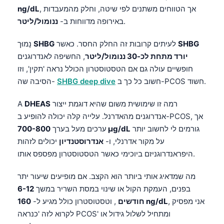
, אך הטווחים משתנים לפי שיטה, וחלק מהמעבדות
ng/dL
.
באירופה מדווחות ב-
ננומול/ליטר
SHBG
לעיתים קרובות זה החלק החסר. כאשר
SHBG
נָמוּך
יורד מתחת לכ-30 ננומול/ליטר
, החשיפה לאנדרוגנים
חופשיים עולה גם אם הטסטוסטרון הכולל נראה 'תקין', וזו
חשוב כל כך ב-PCOS חשוד.
SHBG deep dive
הסיבה שה-
רמה זו שימושית משום שהיא דוגמת ייצור
DHEAS
A
אנדרוגנים מהאדרנל. עלייה קלה יכולה להופיע ב-PCOS, אך
גורמים לי לחשוב יותר
700-800 µg/dL
ערכים מעל בערך
על מקור אדרנלי, ו-
אנדרוסטנדיון
יכולים לזהות
היפראנדרוגניזם ביוכימי כאשר הטסטוסטרון מפספס אותו.
מה שמדאיג אותי ביותר הוא הקצב. אם מופיעים שיעור יתר
בפנים, העמקת הקול או שינוי במסת השריר במשך
6-12
, אני מפסיק
160 ng/dL
חודשים
, וטסטוסטרון כולל מגיע ל-
לקרוא לזה 'כנראה PCOS' ומתחיל לשלול גידול או