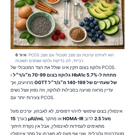
Frysk
Esperanto
Беларуская мова
Татар теле
Кыргызча
PCOS הוא לעיתים קרובות גם מצב מטבולי וגם מצב
איור 6:
ئۇيغۇرچە
רבייתי, לכן בדיקות גלוקוז ושומנים חשובות.
Cebuano
גלוקוז בצום תקין אינו שולל את הצד המטבולי של PCOS.
HbA1c מתחת ל-5.7%
ו
גלוקוז בצום 70-99 מ״ג/ד״ל
Basa Jawa
OGTT של שעתיים של 140-199 מ״ג/ד״ל
מרגיעים, אך
ພາສາລາວ
עדיין מראה פגיעה בסבילות לגלוקוז, וזה נפוץ אצל נשים
Монгол
צעירות יותר עם PCOS.
Afrikaans
אינסולין בצום שימושי לזיהוי דפוסים, לא לאבחון. ערכים מעל
العربية المغربية
HOMA-IR מעל 2.5
לרוב
או מחקר
15 µIU/mL
בערך
Occitan
מתאימים לעמידות לאינסולין, אבל אין נקודת חיתוך
סטנדרטית גלובלית, ואני אף פעם לא מאבחן על סמך אינסולין