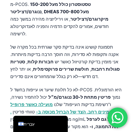
טסטוסטרון כולל מעל 150-200
מ-PCOS.
فارسی
DHEAS מעל 700-800
,
ננוגרם/דציליטר
简体中文
מיקרוגרם/דציליטר
, או ויריליזציה מהירה במשך כמה
חודשים, אמורים להקדים הדמיה והפניה לאנדוקרינולוג
Română
לרשימה.
Türkçe
Ελληνικά
תסמונת קושינג אינה בדיקת סקר שגרתית בכל מקרה של
אקנה ותקופות לא סדירות, וזה חוסך הרבה בדיקות מיותרות.
Português
אני מזמין בדיקת קורטיזול כאשר יש
חבורות קלות
,
סטריות
Español
סגולות רחבות
,
חולשת שרירים פרוקסימלית
, או יתר לחץ
Italiano
דם חדש—לא רק בגלל שהמחזורים אינם סדירים.
Français
לא כל תלונת שיער או עייפות בחשד ל-PCOS היא הורמונלית.
العربية
נמוך
פריטין מתחת ל-30 ננוגרם/מ״ל
יכול להחמיר נשירה,
ו"רשימת בדיקות העייפות" שלנו
מועילה כאשר פרופיל
Deutsch
התסמינים רחב. הצד של הברזל מכוסה ב-
טווחי פריטין
.
English
יכול גם לערפל
. חוסר ויטמין D מתחת ל-20 ng/mL
נמוך
עִבְרִית
את התמונה, ו-
הוא מקור עזר מועיל. אם התסמינים מניעים