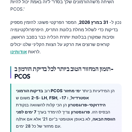
השיחה מ'שההורמונים שלך בסדר' ל'זה באמת יכול להיות
PCOS.'
נכון ל-
31 במרץ 2026
, המסר הפרקטי פשוט: להזמין מספיק
בדיקות כדי לשלול מחלת בלוטת התריס, היפרפרולקטינמיה
וסיבות שמקורן בבלוטת יותרת הכליה כבר בסבב הראשון.
קוראים שרוצים את הרקע על הצוות הקליני שלנו יכולים
.
לראות
אודותינו
תזמון המחזור הטוב ביותר לכל בדיקת הורמון ב-
PCOS
הן המידעיות ביותר
ימי מחזור
בדיקות הורמוני PCOS
רוב
אסטרדיול
, ו
17-
,
FSH
,
LH
משום ש-
2-5
הידרוקסי-פרוגסטרון
הן הכי קלות להשוואה בנקודת
הבסיס הזו.
פרוגסטרון
צריך להימדד בערך
7 ימים לפני
הווסת הבאה
, לא באופן אוטומטי ב'יום 21' אלא אם את/ה
עם מחזור של כל 28 ימים.