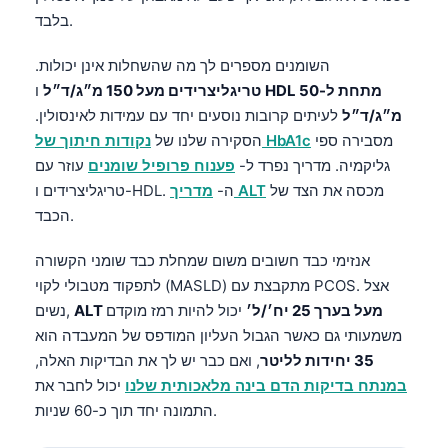
Gàidhlig
בלבד.
Euskara
השומנים מספרים לך מה שהשחלות אינן יכולות.
Македонски јазик
HDL מתחת ל-50
ו
טריגליצרידים מעל 150 מ״ג/ד״ל
Latviešu valoda
מ״ג/ד״ל
לעיתים קרובות נוסעים יחד עם עמידות לאינסולין.
Galego
מסבירה ספי
נקודות חיתוך של HbA1c
הסקירה שלנו של
גליקמיה. מדריך נפרד ל-
פענוח פרופיל שומנים
עוזר עם
অসমীয়া
מכסה את הצד של
מדריך ALT
טריגליצרידים ו-HDL. ה-
සිංහල
הכבד.
سنڌي
אנזימי כבד חשובים משום שמחלת כבד שומני הקשורה
پښتو
לתפקוד מטבולי לקוי (MASLD) מתקבצת עם PCOS. אצל
ALT מעל בערך 25 יח׳/ל׳
יכול להיות רמז מוקדם
נשים,
Slovenčina
משמעותי גם כאשר הגבול העליון המודפס של המעבדה הוא
35 יחידות לליטר
, ואם כבר יש לך את הבדיקות האלה,
Hrvatski
במנתח בדיקות הדם בינה מלאכותית שלנו
יכול לחבר את
Suomi
התמונה יחד תוך כ-60 שניות.
Қазақ тілі