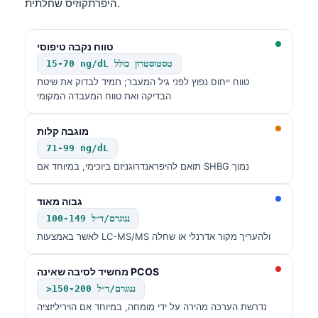
היפרתקוזיס שחלתית.
טווח נקבה טיפוסי
15-70 ng/dL טסטוסטרון כולל
טווח ייחוס נפוץ לפני גיל המעבר; תמיד לבדוק את שיטת
הבדיקה ואת טווח המעבדה המקומי
מוגבה קלות
71-99 ng/dL
תואם להיפראנדרוגניזם ביוכימי, במיוחד אם SHBG נמוך
גבוה מאוד
100-149 ננוגרם/ד״ל
לאשר באמצעות LC-MS/MS ולהעריך מקור אדרנלי או שחלה
מחשיד לסיבה שאינה PCOS
>150-200 ננוגרם/ד״ל
נדרשת הערכה מהירה על ידי מומחה, במיוחד אם הויריליזציה