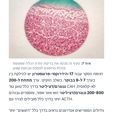
Čeština
日本語
Eesti
Azərbaycan dili
Bosanski
Svenska
Српски језик
Íslenska
איור 7:
סעיף זה מכסה את בדיקות יותרת הכליה שמונעות
מרופאים לפספס אבחנות שאינן PCOS
Հայերեն
דגימת הסקר עבור
17-הידרוקסי-פרוגסטרון
יש להילקח בין
Bahasa Indonesia
בערך
7 ל-9 בבוקר.
בשלב הזקיקי. ערך
מתחת ל-200
हिन्दी
בדרך כלל טוען נגד CAH לא-קלאסית,
ננוגרם/דציליטר
200-800 ננוגרם/דציליטר
הוא אזור אפור, ומספרים גבוהים
Nederlands
יותר בדרך כלל מובילים לגירוי עם ACTH.
Dansk
גידולים המפרישים אנדרוגנים נראים בדרך כלל “רועשים” יותר
Български