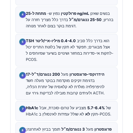
בנשים שאינן
מתחת ל-25 ng/mL
פרולקטין
נפוץ ש-
בהריון;
25-50 ננוגרם/מ״ל
בדרך כלל מצריך חזרה על
דגימת בוקר בצום לאחר מנוחה.
הוא בדרך כלל סביב
0.4-4.0 מיליו-איי/ליטר
TSH
אצל מבוגרים; תפקוד לא תקין של בלוטת התריס יכול
לחקות אי-סדירות במחזור ושינויים בשיער שמיוחסים ל-
PCOS.
17-הידרוקסי-פרוגסטרון
מעל
200 ננוגרם/ד״ל
בדגימת זקיקים מוקדמת בבוקר מעלה חשד
להיפרפלזיה מולדת לא קלאסית של יותרת הכליה,
ולעיתים קרובות מובילה לבדיקות גירוי עם ACTH.
של
5.7-6.4%
מצביע על טרום-סוכרת, אבל
HbA1c
לא שולל עמידות לאינסולין ב-PCOS.
HbA1c תקין
לֹא
פרוגסטרון
מעל
3 ננוגרם/מ״ל
תומך בביוץ לאחרונה;