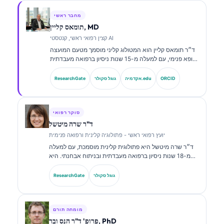
מחבר ראשי
תומאס קליין, MD
קצין רפואי ראשי, קנטסטי AI
ד״ר תומאס קליין הוא המטולוג קליני מוסמך מטעם המועצה
ורופא פנימי, עם למעלה מ-15 שנות ניסיון ברפואה מעבדתית
ובניתוח קליני בסיוע בינה מלאכותית. כמנהל הרפואה הראשי
ב-Kantesti AI, הוא מספק פיקוח קליני על הדיוק הרפואי של
ORCID
אקדמיה.edu
גוגל סקולר
ResearchGate
רשת הנוירונים הקניינית. ד״ר קליין פרסם רבות בנושאי
פרשנות סמנים ביולוגיים ואבחון מעבדתי בנושאים של רפואה
מעבדתית.
סוקר רפואי
ד"ר שרה מיטשל
יועץ רפואי ראשי - פתולוגיה קלינית ורפואה פנימית
ד״ר שרה מיטשל היא פתולוגית קלינית מוסמכת, עם למעלה
מ-18 שנות ניסיון ברפואה מעבדתית ובניתוח אבחנתי. היא
מחזיקה בהסמכות התמחות בכימיה קלינית, ופרסמה רבות על
לוחות סמנים ביולוגיים וניתוח מעבדתי במסגרת פרקטיקה
גוגל סקולר
ResearchGate
קלינית.
מומחה תורם
פרופ' ד"ר הנס ובר, PhD