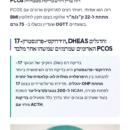
PCOS רזה עדיין דורש בדיקות מטבוליות
தமிழ்
PCOS רזה הוא אמיתי. ראיתי רצים למרחקים ארוכים עם
BMI מתחת ל-22 ק״ג/מ״ר
וגלוקוז בצום תקין לחלוטין
తెలుగు
בשעתיים.
75 גרם OGTT
שעדיין נכשלו ב-
मराठी
اردو
17-הידרוקסי-פרוגסטרון, DHEAS והדגלים
বাংলা
האדומים שמרמזים שמשהו אחר מלבד PCOS
Shqip
בדיקת דם בשלב הזקיקי של הבוקר
17-
Magyar
הידרוקסי-פרוגסטרון
היא בדיקת הדם השימושית ביותר
Slovenščina
להבחנה בין
היפרפלזיה מולדת לא-קלאסית של יותרת
הכליה
. מדידת טריגליצרידים בצום
17-OHP מתחת
한국어
ל-200 ננוגרם/דציליטר
הופכת NCAH לפחות סבירה,
Polski
בעוד שערכים גבוהים יותר בדרך כלל מפעילים
בדיקות
Lietuvių kalba
.
גירוי עם ACTH
Русский
ქართული