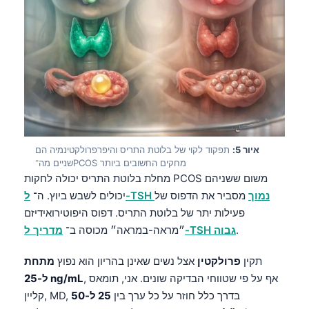
איור 5:
תפקוד לקוי של בלוטת התריס והיפרפרולקטינמיה הם
שניים מה־PCOS מחקים החשובים ביותר
מחלת בלוטת התריס יכולה לחקות PCOS משום ששניהם
ל-TSH נמוך
מסביר את הדפוס של
יכולים לשבש ביוץ. ה־
פעילות יתר של בלוטת התריס. דפוס היפוטירואידיזם
.
מדריך ל-TSH גבוה
״מראה-במראה״ מכוסה ב־
תקין
פרולקטין
אצל נשים שאינן בהריון הוא נפוץ
מתחת
, אף על פי שטווחי הבדיקה שונים. אני, תומאס
ל-25 ng/mL
קליין, MD, בדרך כלל חוזר על כל ערך בין
25 ל-50