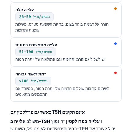
עלייה קלה
26-50 ננוגרם/מ״ל
חזרה על דגימת בוקר בצום; בדיקת השפעת סטרס, פעילות
גופנית ותרופות
עלייה מתמשכת בינונית
51-100 ננוגרם/מ״ל
יש לשקול גם גורמי תרופות וגם פתולוגיה של יותרת המוח
רמת דאגה גבוהה
>100 ננוגרם/מ״ל
לעיתים קרובות שוקלים הדמיה של יותרת המוח, במיוחד אם
התסמינים מתאימים
כאשר גם פרולקטין וגם TSH אינם תקינים
ו
עלייה בפרולקטין
זה נפוץ
עלייה ב-TSH
משולב
בהיפותירואידיזם לא מטופל, משום ש-TRH יכול לעורר את