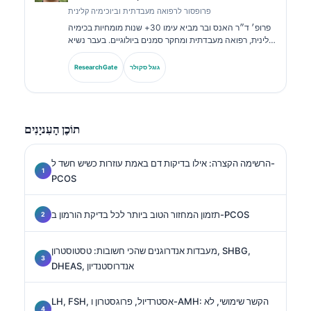
פרופסור לרפואה מעבדתית וביוכימיה קלינית
פרופ׳ ד״ר האנס ובר מביא עימו 30+ שנות מומחיות בכימיה
קלינית, רפואה מעבדתית ומחקר סמנים ביולוגיים. בעבר נשיא
האגודה הגרמנית לכימיה קלינית, הוא מתמחה בניתוח לוחות
אבחנתיים, בסטנדרטיזציה של סמנים ביולוגיים וברפואה
גוגל סקולר
ResearchGate
מעבדתית בסיוע בינה מלאכותית.
תוֹכֶן הָעִניָנִים
הרשימה הקצרה: אילו בדיקות דם באמת עוזרות כשיש חשד ל-
PCOS
תזמון המחזור הטוב ביותר לכל בדיקת הורמון ב-PCOS
מעבדות אנדרוגנים שהכי חשובות: טסטוסטרון, SHBG,
DHEAS, אנדרוסטנדיון
LH, FSH, אסטרדיול, פרוגסטרון ו-AMH: הקשר שימושי, לא