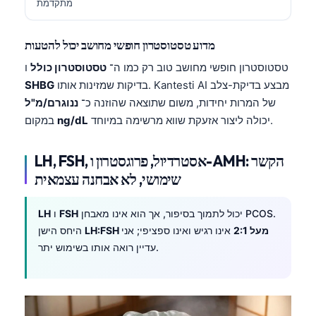
מתקדמת
מדוע טסטוסטרון חופשי מחושב יכול להטעות
טסטוסטרון חופשי מחושב טוב רק כמו ה־
טסטוסטרון כולל
ו
בדיקות שמזינות אותו. Kantesti AI מבצע בדיקת-צלב
SHBG
של המרות יחידות, משום שתוצאה שהוזנה כ־
ננוגרם/מ"ל
יכולה ליצור אזעקת שווא מרשימה במיוחד.
ng/dL
במקום
LH, FSH, אסטרדיול, פרוגסטרון ו-AMH: הקשר
שימושי, לא אבחנה עצמאית
יכול לתמוך בסיפור, אך הוא אינו מאבחן PCOS.
FSH
ו
LH
LH:FSH מעל 2:1
אינו רגיש ואינו ספציפי; אני
היחס הישן
עדיין רואה אותו בשימוש יתר.