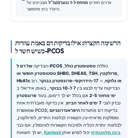
ערכים חוזרים
מתחת ל-1 ננוגרם/מ״ל
מצביעים על
היעדר ביוץ מתמשך.
הרשימה הקצרה: אילו בדיקות דם באמת עוזרות
כשיש חשד ל-PCOS
כוללת
טסטוסטרון כולל
,
של דם ל-PCOS
הבדיקה
,
פרולקטין
,
TSH
,
DHEAS
,
טסטוסטרון חופשי או SHBG
HbA1c או גלוקוז
, ו-
17-הידרוקסי-פרוגסטרון בבוקר
. רוב
הבדיקות עדיף לבצע בין
7 ל-10 בבוקר.
, באופן אידיאלי ב
ימי מחזור 2-5
אם בכלל יש לך דימום, בעוד
פרוגסטרון
נבדק לגבי
7 ימים לאחר הביוץ
. אין בדיקה מעבדתית אחת
שמאשרת PCOS; בדיקות דם מתעדות
היפראנדרוגניזם
ומסלקות מראית-עין הקשורה לבלוטת התריס, לפרולקטין,
לבלוטת יותרת הכליה ולסיבות הקשורות לאינסולין. אם כבר
Kantesti בינה מלאכותית
יכול לפרש אותן
יש לך תוצאות,