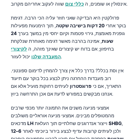
שווה לעקוב אחריהם מקרוב.
אינסולין או שומנים, ה
כללי צום
פרולקטין היא הבדיקה שאני חוזר עליה הכי הרבה. דגימת
בוקר אחרי
20 דקות בישיבה שקטה
, תוך הימנעות מפעילות
גופנית מאומצת, גירוי פטמות וקיום יחסי מין במשך בערך
24
שעות
, אמינה בהרבה מאשר דגימה מאוחרת שנלקחת
בחיפזון; אם בדוח יש קיצורים שאינך מזהה, ה
לקיצורי
יכול לעזור.
המעבדה שלנו
אין וסת בכלל? בדרך כלל אין צורך להמתין לדימום ספונטני.
רוב מעבדות ההחרגה ניתן לבצע בכל בוקר עם תיעוד
התאריך, אם כי
פרוגסטרון
לעיתים רחוקות מועיל אלא אם
אנחנו מבקשים במפורש לדעת אם אכן התרחשה ביוץ.
אמצעי מניעה משנים את התמונה יותר מכפי שרבים
מהמטופלים מבינים. אמצעי מניעה אוראליים משולבים
,
SHBG
וייצור אנדרוגנים שחלתיים תוך העלאת
LH
מדכאים
ולכן לעיתים קרובות עדיף לבצע בירור ביוכימי לאחר
6–12
שבועות
הפסקת הטיפול אם סיכון להריון ותסמינים הופכים