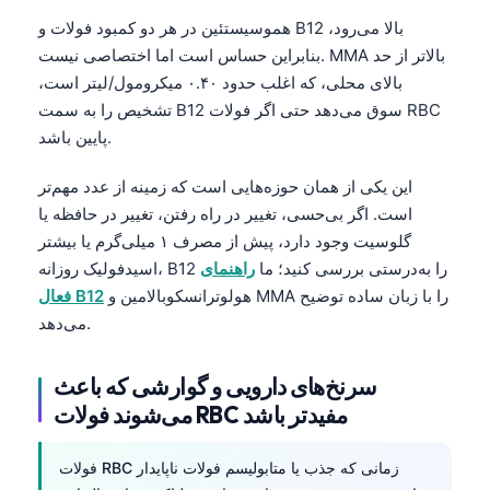
Frysk
هموسیستئین در هر دو کمبود فولات و B12 بالا می‌رود،
بنابراین حساس است اما اختصاصی نیست. MMA بالاتر از حد
Esperanto
بالای محلی، که اغلب حدود ۰.۴۰ میکرومول/لیتر است،
Беларуская мова
تشخیص را به سمت B12 سوق می‌دهد حتی اگر فولات RBC
Татар теле
پایین باشد.
Кыргызча
این یکی از همان حوزه‌هایی است که زمینه از عدد مهم‌تر
ئۇيغۇرچە
است. اگر بی‌حسی، تغییر در راه رفتن، تغییر در حافظه یا
Cebuano
گلوسیت وجود دارد، پیش از مصرف ۱ میلی‌گرم یا بیشتر
اسیدفولیک روزانه، B12 را به‌درستی بررسی کنید؛ ما
راهنمای
Basa Jawa
هولوترانسکوبالامین و MMA را با زبان ساده توضیح
فعال B12
ພາສາລາວ
می‌دهد.
Монгол
سرنخ‌های دارویی و گوارشی که باعث
Afrikaans
می‌شوند فولات RBC مفیدتر باشد
العربية المغربية
Occitan
فولات RBC زمانی که جذب یا متابولیسم فولات ناپایدار