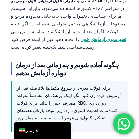
توسط افراد
ابزار تحلیل آزمایش خون مبتنی بر AI
کانتستی یک
简体中文
در سراسر 127+ کشورها استفاده می‌شود، بنابراین سیستم
ما برای شناسایی تغییرات واحد، جابه‌جایی محدوده مرجع و
Română
مصنوعات آزمایشگاهیِ محتمل طراحی شده است. اگر نتیجه
Türkçe
فولات ناگهان بعد از تغییر آزمایشگاه دو برابر شد، بررسی
Ελληνικά
تغییرپذیری آزمایش خون
را انجام دهید قبل از اینکه فرض کنید
زیست‌شناسی شما یک‌شبه تغییر کرده است.
Português
Español
چگونه آماده شویم و چه زمانی بعد از درمان
Italiano
دوباره آزمایش بدهیم
עִבְרִית
برای فولات سرم، از شروع مکمل‌ها بلافاصله قبل از
Français
آزمایش خودداری کنید مگر اینکه پزشک‌تان مشخصاً بخواهد
العربية
مصرف اخیر را بداند. برای فولات RBC، روزه‌داری
Deutsch
کوتاه‌مدت اهمیت کمتری دارد، زیرا نتیجه بازتاب هفته‌های
تشکیل گلبول‌های قرمز است نه صبحانه همان روز.
English
فارسی