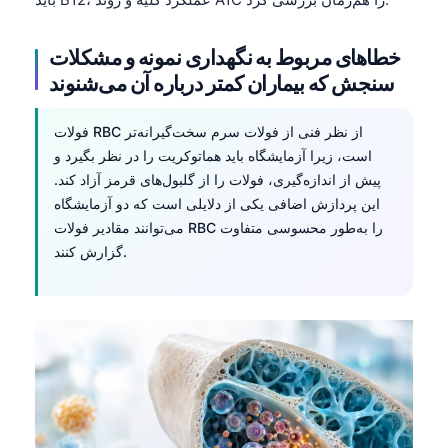
தமிழ்
خطاهای مربوط به نگهداری نمونه و مشکلات
తెలుగు
سنجش که بیماران کمتر درباره آن می‌شنوند
मराठी
اردو
فولات RBC از نظر فنی از فولات سرم سخت‌گیرانه‌تر
است، زیرا آزمایشگاه باید هماتوکریت را در نظر بگیرد و
বাংলা
پیش از اندازه‌گیری، فولات را از گلبول‌های قرمز آزاد کند.
Shqip
این پردازش اضافی یکی از دلایلی است که دو آزمایشگاه
Magyar
می‌توانند مقادیر فولات RBC را به‌طور محسوسی متفاوت
گزارش کنند.
Slovenščina
한국어
Polski
Lietuvių kalba
Русский
ქართული