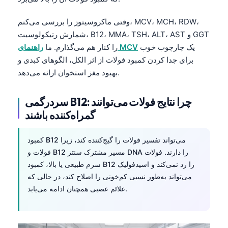
وقتی ماکروسیتوز را بررسی می‌کنم، MCV، MCH، RDW،
شمارش رتیکولوسیت، B12، MMA، TSH، ALT، AST و GGT
یک چارچوب خوب
راهنمای MCV
را کنار هم می‌گذارم. ما
برای جدا کردن کمبود فولات از اثر الکل، الگوهای کبدی و
بهبود مغز استخوان ارائه می‌دهد.
سردرگمی B12: چرا نتایج فولات می‌توانند
گمراه‌کننده باشند
کمبود B12 می‌تواند تفسیر فولات را گیج‌کننده کند، زیرا
فولات و B12 مسیر مشترک سنتز DNA را دارند. فولات
سرم طبیعی یا بالا، کمبود B12 را رد نمی‌کند و اسیدفولیک
می‌تواند به‌طور نسبی کم‌خونی را اصلاح کند، در حالی که
علائم عصبی همچنان ادامه می‌یابد.