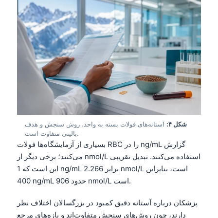
شکل ۴:
آستانه‌های فولات بسته به واحد، روش سنجش و هدف
بالینی متفاوت است.
بسیاری از آزمایشگاه‌ها فولات RBC را در ng/mL گزارش
می‌کنند؛ برخی دیگر از nmol/L استفاده می‌کنند. تبدیل تقریبی
این است که 1 ng/mL برابر 2.266 nmol/L است، بنابراین
400 ng/mL حدود 906 nmol/L است.
پزشکان درباره آستانه دقیق کمبود در بزرگسالان اختلاف نظر
دارند، چون روش‌های سنجش متفاوت‌اند و بازه‌های مرجع