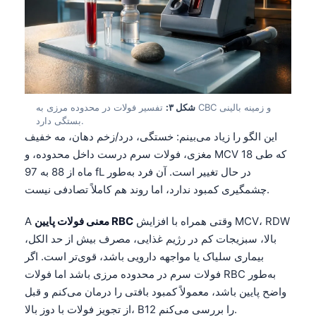
شکل ۳:
تفسیر فولات در محدوده مرزی به CBC و زمینه بالینی
بستگی دارد.
این الگو را زیاد می‌بینم: خستگی، درد/زخم دهان، مه خفیف
مغزی، فولات سرم درست داخل محدوده، و MCV که طی 18
ماه از 88 به 97 fL در حال تغییر است. آن فرد به‌طور
چشمگیری کمبود ندارد، اما روند هم کاملاً تصادفی نیست.
وقتی همراه با افزایش MCV، RDW
معنی فولات پایین RBC
A
بالا، سبزیجات کم در رژیم غذایی، مصرف بیش از حد الکل،
بیماری سلیاک یا مواجهه دارویی باشد، قوی‌تر است. اگر
فولات سرم در محدوده مرزی باشد اما فولات RBC به‌طور
واضح پایین باشد، معمولاً کمبود بافتی را درمان می‌کنم و قبل
از تجویز فولات با دوز بالا، B12 را بررسی می‌کنم.