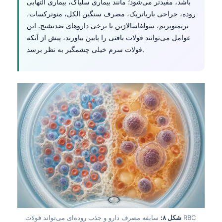
Gàidhlig
باشد، مفیدتر می‌شود؛ مانند بیماری سلیاک، بیماری التهابی
روده، جراحی باریاتریک، مصرف سنگین الکل، متوترکسات،
Euskara
تریمتوپریم، سولفاسالازین یا برخی داروهای ضدتشنج. این
Македонски јазик
عوامل می‌توانند فولات بافتی را پایین بیاورند، پیش از آنکه
فولات سرم خیلی چشمگیر به نظر برسد.
Latviešu valoda
Galego
অসমীয়া
සිංහල
سنڌي
پښتو
Slovenčina
Hrvatski
Suomi
Қазақ тілі
شکل ۸:
سابقه مصرف دارو و جذب روده‌ای می‌تواند فولات RBC