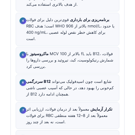
از هدف بالاتری استفاده می‌کند.
برنامه‌ریزی برای بارداری
قوی‌ترین دلیل برای فولات
RBC است؛ هدف WHO بالاتر از 906 nmol/L، یا حدود
400 ng/mL، برای کاهش خطر نقص لوله عصبی
است.
ماکروسیتوز
با MCV بالاتر از 100 fL باید B12، فولات،
شمارش رتیکولوسیت، کبد، تیروئید و بررسی داروها را
بررسی کرد.
شایع است چون اسیدفولیک می‌تواند
سردرگمی B12
کم‌خونی را بهبود دهد، در حالی که آسیب عصبی ناشی
از B12 همچنان ادامه دارد.
تکرار آزمایش
معمولاً بعد از درمان فولات، ارزیابی اثر
برای فولات RBC معمولاً بعد از 8–12 هفته منطقی
است، نه بعد از چند روز.