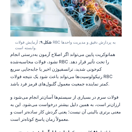
Čeština
日本語
Eesti
Azərbaycan dili
Bosanski
شکل ۹:
آزمایش فولات RBC به پردازش دقیق و مدیریت واحدها
وابسته است.
Svenska
هماتوکریت پایین می‌تواند اگر اصلاح آزمون به‌درستی انجام
Српски језик
نشود، فولات محاسبه‌شده RBC را تحت تأثیر قرار دهد.
کم‌خونی شدید، ترانسفیوژن اخیر یا جابه‌جایی سریع
Íslenska
رتیکولوسیت‌ها می‌تواند باعث شود یک نتیجه فولات RBC
Հայերեն
کمتر نماینده جمعیت معمول گلبول‌های قرمز فرد باشد.
Bahasa Indonesia
فولات سرم در بسیاری از سیستم‌ها آسان‌تر انجام می‌شود و
हिन्दी
ارزان‌تر است، به همین دلیل بیشتر درخواست می‌شود. این به
Nederlands
معنی برتری بالینی آن نیست؛ یعنی گردش کار ساده‌تر است و
معمولاً زمان پاسخ کوتاه‌تر است.
Dansk
Български