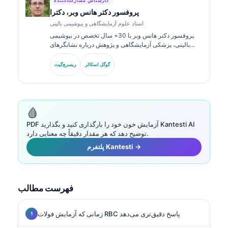
کارشناس مشارکت‌کننده
پروفسور دکتر هانس وبر، دکترا
استاد علوم آزمایشگاهی و بیوشیمی بالینی
پروفسور دکتر هانس وبر با 30+ سال تخصص در بیوشیمی
بالینی، پزشکی آزمایشگاهی و پژوهش درباره نشانگرهای
زیستی به این حوزه می‌پردازد. او پیش‌تر رئیس انجمن شیمی
بالینی آلمان بوده و در تحلیل پنل‌های تشخیصی،
گوگل اسکالر
ریسرچ‌گیت
استانداردسازی نشانگرهای زیستی و پزشکی آزمایشگاهی با
کمک هوش مصنوعی تخصص دارد.
🩸
PDF آزمایش خون خود را بارگذاری کنید و بگذارید Kantesti AI
توضیح دهد که هر مقدار دقیقاً چه معنایی دارد.
پلتفرم Kantesti →
فهرست مطالب
زمانی که آزمایش فولات RBC پاسخ دقیق‌تری می‌دهد