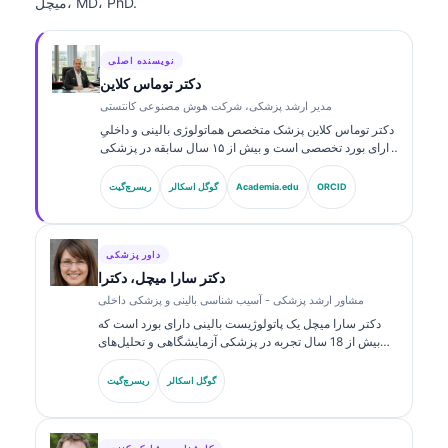
میچل، MD، PhD.
نویسنده اصلی
دکتر توماس کلاین
مدیر ارشد پزشکی، شرکت هوش مصنوعی کانتستی
دکتر توماس کلاین پزشک متخصص هماتولوژی بالینی و داخلیِ
دارای بورد تخصصی است و بیش از ۱۵ سال سابقه در پزشکی
آزمایشگاهی و تحلیل‌های بالینیِ مبتنی بر هوش مصنوعی دارد.
ایشان به‌عنوان مدیر ارشد پزشکی در Kantesti AI، نظارت
ORCID
Academia.edu
گوگل اسکالر
ریسرچ‌گیت
بالینی بر صحت پزشکی شبکه عصبی اختصاصی را فراهم
می‌کند. دکتر کلاین به‌طور گسترده درباره تفسیر نشانگرهای
زیستی و تشخیص‌های آزمایشگاهی در زمینه‌های پزشکی
آزمایشگاهی منتشر کرده است.
داور پزشکی
دکتر سارا میچل، دکترا
مشاور ارشد پزشکی - آسیب شناسی بالینی و پزشکی داخلی
دکتر سارا میچل یک پاتولوژیست بالینی دارای بورد است که
بیش از 18 سال تجربه در پزشکی آزمایشگاهی و تحلیل‌های
تشخیصی دارد. او گواهی‌های تخصصی در شیمی بالینی دارد و
در زمینه پنل‌های نشانگر زیستی و تحلیل‌های آزمایشگاهی در
گوگل اسکالر
ریسرچ‌گیت
عمل بالینی به‌طور گسترده منتشر کرده است.