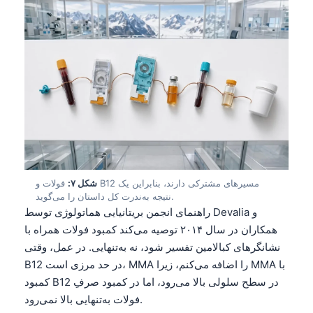
شکل ۷:
فولات و B12 مسیرهای مشترکی دارند، بنابراین یک
نتیجه به‌ندرت کل داستان را می‌گوید.
راهنمای انجمن بریتانیایی هماتولوژی توسط Devalia و
همکاران در سال ۲۰۱۴ توصیه می‌کند کمبود فولات همراه با
نشانگرهای کبالامین تفسیر شود، نه به‌تنهایی. در عمل، وقتی
B12 در حد مرزی است، MMA را اضافه می‌کنم، زیرا MMA با
Norsk bokmål
کمبود B12 در سطح سلولی بالا می‌رود، اما در کمبود صرفِ
فولات به‌تنهایی بالا نمی‌رود.
Ślōnskŏ gŏdka