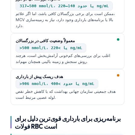
317–500 nmol/L، یا حدود 140–220 ng/mL
ممکن است برای برخی بزرگسالان کافی باشد، اما اگر علائم،
MCV بالا یا برنامه‌های بارداری وجود دارد، نیاز به زمینه‌سازی
دارد.
معمولاً وضعیت کافی در بزرگسالان
>500 nmol/L، یا >220 ng/mL
اغلب برای بررسی‌های کم‌خونی آرامش‌بخش است، هرچند
روش سنجش و زمینه بالینی همچنان مهم‌اند.
هدف ریسک پیش از بارداری
>906 nmol/L، یا حدود >400 ng/mL
هدف جمعیتی سازمان جهانی بهداشت که با کاهش خطر نقص
لوله عصبی مرتبط است.
برنامه‌ریزی برای بارداری قوی‌ترین دلیل برای
فولات RBC است