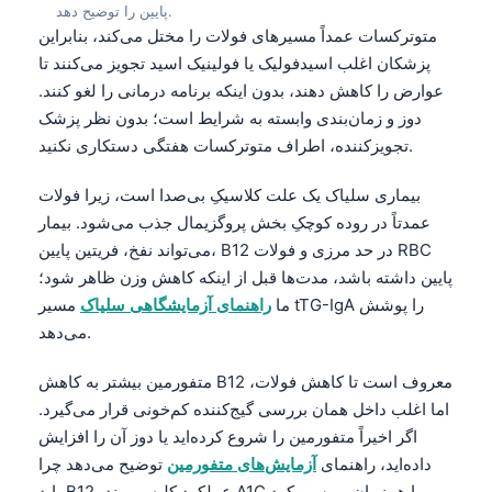
پایین را توضیح دهد.
Català
متوترکسات عمداً مسیرهای فولات را مختل می‌کند، بنابراین
O‘zbekcha
پزشکان اغلب اسیدفولیک یا فولینیک اسید تجویز می‌کنند تا
Українська
عوارض را کاهش دهند، بدون اینکه برنامه درمانی را لغو کنند.
دوز و زمان‌بندی وابسته به شرایط است؛ بدون نظر پزشک
አማርኛ
تجویزکننده، اطراف متوترکسات هفتگی دستکاری نکنید.
Kiswahili
بیماری سلیاک یک علت کلاسیکِ بی‌صدا است، زیرا فولات
ភាសាខ្មែរ
عمدتاً در روده کوچکِ بخش پروگزیمال جذب می‌شود. بیمار
ဗမာစာ
می‌تواند نفخ، فریتین پایین، B12 در حد مرزی و فولات RBC
ไทย
پایین داشته باشد، مدت‌ها قبل از اینکه کاهش وزن ظاهر شود؛
ما
راهنمای آزمایشگاهی سلیاک
مسیر tTG-IgA را پوشش
Tagalog
می‌دهد.
Tiếng Việt
Bahasa Melayu
متفورمین بیشتر به کاهش B12 معروف است تا کاهش فولات،
اما اغلب داخل همان بررسی گیج‌کننده کم‌خونی قرار می‌گیرد.
മലയാളം
اگر اخیراً متفورمین را شروع کرده‌اید یا دوز آن را افزایش
ಕನ್ನಡ
داده‌اید، راهنمای
آزمایش‌های متفورمین
توضیح می‌دهد چرا
ગુજરાતી
باید B12، عملکرد کلیه و روند A1C را هم‌زمان بررسی کرد.