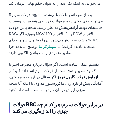
می‌خواند، نه اینکه یک عدد را به‌عنوان حکم نهایی درمان کند.
فولات سرم 9 ng/mL بعد از صبحانه با غلات غنی‌شده
می‌تواند حتی وقتی ذخیره فولات فرد طی هفته‌ها در وضعیت
حاشیه‌ای بوده، آرامش‌بخش به نظر برسد. نتیجه پایین فولات
RBC، به‌ویژه اگر MCV بالاتر از 100 fL یا RDW بالاتر از
14.5% باشد، سخت‌تر می‌شود آن را به‌عنوان سر و صدای
صبحانه نادیده گرفت؛ ما
بیومارکر ما
توضیح می‌دهد چرا
مقادیر منفرد نیاز به خواندنِ الگویی دارند.
تقسیم عملی ساده است. اگر سؤال درباره مصرف اخیر یا
کمبود شدیدِ واضح است از فولات سرم استفاده کنید؛ از
آزمایش فولات گلبول قرمز
اگر سؤال درباره ذخیره بافتی،
آمادگی پیش از بارداری، ماکروسیتوز مداوم، یا اینکه آیا نتیجه
مرزی ارزش درمان دارد یا نه است، استفاده کنید.
فولات RBC در برابر فولات سرم: هر کدام چه
چیزی را اندازه‌گیری می‌کنند