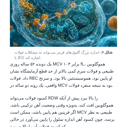
شکل ۶:
اندازه بزرگ گلبول‌های قرمز می‌تواند به مشکلات فولات
یا B12 اشاره کند.
یک دونده ۵۲ ساله روزی MCV برابر ۱۰۳ fL، هموگلوبین
طبیعی و فولات سرم کمی بالاتر از حد قطع آزمایشگاه نشان
داد. فولات RBC او پایین بود، هموسیستئین بالا بود، و سرنخ
واقعی، یک روند دو ساله در MCV بود نه نتیجه منفرد فولات.
کمبود فولات می‌تواند RDW را بالا ببرد پیش از آنکه
هموگلوبین افت کند، به‌ویژه وقتی وضعیت آهن ترکیبی باشد.
اگر فریتین هم پایین باشد، ممکن است MCV طبیعی به نظر
برسد، چون کمبود آهن اندازه سلول را پایین می‌آورد در حالی
که کمبود فولات آن را بالا می‌برد.