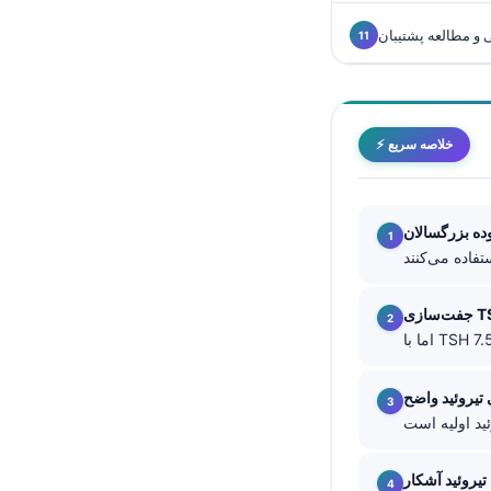
Català
و مطالعه پشتیبان
O‘zbekcha
Українська
አማርኛ
⚡ خلاصه سریع
Kiswahili
ភាសាខ្មែរ
ه بزرگسالان
ဗမာစာ
ไทย
Tagalog
زی TSH
Tiếng Việt
Bahasa Melayu
 تیروئید واضح
മലയാളം
ಕನ್ನಡ
تیروئید آشکار
ગુજરાતી