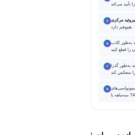
தமிழ்
తెలుగు
یروئید مرکزی
هیپوفیز دارد.
मराठी
اردو
یاورد و T4 آزاد را بالا ببرد؛ 48 تا
বাংলা
Shqip
گذرا T4 آزاد را بالا ببرد،
Magyar
Slovenščina
سی‌های T4 آزاد در بارداری قابل‌اعتمادتر نیستند؛ محدوده‌های اختصاصی هر
한국어
Polski
Lietuvių kalba
Русский
ქართული