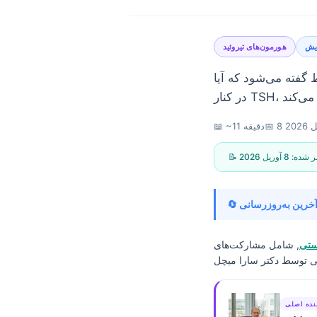
ایش
هورمون‌های تیروئید
د در محدوده است یا نه. بخش مفید این است که این عدد
2026
📅
📖 ~11 دقیقه
تشر شده:
8 آوریل 2026
ستی
, شامل مشارکت‌های
Norsk bokmål
نده اصلی
Ślōnskŏ gŏdka