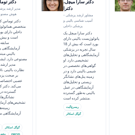
دکتر سارا میچل،
دکتر توما
دکترا
مدیر ارشد پز
هوش مصنوعی
مشاور ارشد پزشکی -
آسیب شناسی بالینی و
دکتر توماس ک
پزشکی داخلی
متخصص هماتولوژی
داخلیِ دارای ب
دکتر سارا میچل یک
پاتولوژیست بالینی دارای
سابقه 
بورد است که بیش از 18
آزمایشگاهی و 
سال تجربه در پزشکی
بالینیِ مب
آزمایشگاهی و تحلیل‌های
مصنوعی دارد. ایشا
تشخیصی دارد. او
مدیر ارشد
گواهی‌های تخصصی در
sti AI
شیمی بالینی دارد و در
بر صحت پزش
زمینه پنل‌های نشانگر
عصبی اختصاصی 
زیستی و تحلیل‌های
می‌کند. دکتر کل
آزمایشگاهی در عمل
گسترده درب
بالینی به‌طور گسترده
نشانگرها
منتشر کرده است.
تشخیص‌های آزمای
ریسرچ‌گیت
زمینه‌
آزمایشگاهی م
گوگل اسکالر
گوگل اسکالر
.edu
ORCID