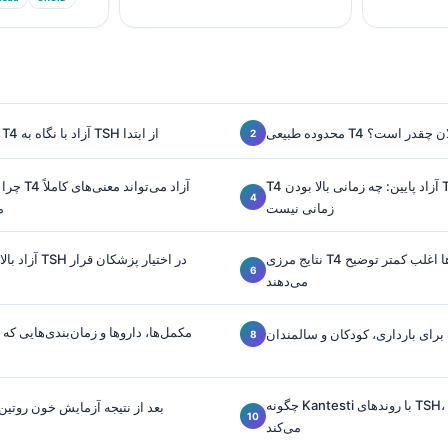
 بزرگسالان چقدر است؟
نحوه خواندن سطح T4 آزاد با نگاه به TSH از ابتدا
T4 آزاد پایین: چه زمانی بالا بودن TSH ساده است و چه
چرا یک سط
زمانی نیست
م
نتایج مرزی T4 آزاد که آزمایشگاه‌ها اغلب کمتر توضیح
می‌دهند
مکمل‌ها، داروها و زمان‌بندی‌هایی که پ
برای بارداری، کودکان و سالمندان
چگونه Kantesti با روندهای TSH، سطح T4 آزاد را تفسیر
بعد از نتیجه آزمایش خون روتین ت
می‌کند