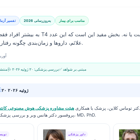
مناسب برای بیمار
به‌روزرسانی 2026
تفسیر آزم
به بیشتر افراد فقط گفته می‌شود که آیا T4 آزا
در کنار TSH، علائم، داروها و زمان‌بندی چگونه رفتار می‌کند.
8 آوریل 
✅ مبتنی بر شواهد
🩺 بررسی پزشکی:
۲۰ ژوئیه ۲۰۲۶
📝 من
۲۰ ژوئیه ۲۰۲۶
🔄 آخرین به‌روزرسانی:
کتر توماس کلاین، پزشک
با همکاری
هیئت مشاوره پزشکی هوش مصنوعی کانت
پروفسور دکتر هانس وبر و بررسی پزشکی توسط دکتر سارا میچل، MD، PhD.
داور پزشکی
نویس