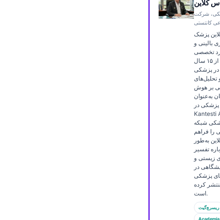
س کلاین
Frysk
شکی، شرکت
 کانتستی
Esperanto
لاین پزشک
Беларуская мова
 بالینی و
ورد تخصصی
Татар теле
است و بیش از ۱۵ سال
در پزشکی
Кыргызча
تحلیل‌های
تنی بر هوش
ئۇيغۇرچە
ن به‌عنوان
 پزشکی در
Cebuano
Kante، نظارت بالینی
کی شبکه
Basa Jawa
را فراهم
ພາສາລາວ
این به‌طور
اره تفسیر
Монгол
ی زیستی و
شگاهی در
Afrikaans
های پزشکی
نتشر کرده
العربية المغربية
است.
Occitan
ریسرچ‌گیت
Academia