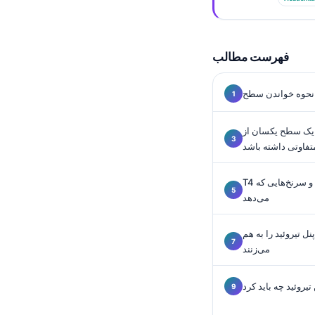
Gàidhlig
Euskara
Македонски јазик
فهرست مطالب
Latviešu valoda
Galego
অসমীয়া
ح یکسان از T4 آزاد می‌تواند معنی‌های کاملاً
සිංහල
تفاوتی داشته باشد
سنڌي
T4 آزاد بالا و سرنخ‌هایی که TSH در اختیار پزشکان قرار
پښتو
می‌دهد
Slovenčina
نل تیروئید را به هم
می‌زنند
Hrvatski
Suomi
یروئید چه باید کرد
Қазақ тілі