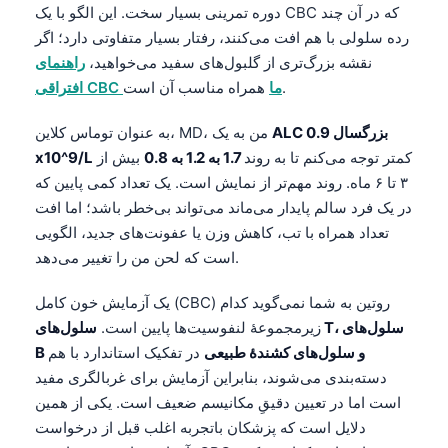
دوره تمرینی بسیار سخت. این الگو با یک CBC که در آن چند
رده سلولی با هم افت می‌کنند، رفتار بسیار متفاوتی دارد؛ اگر
نقشه بزرگ‌تری از گلبول‌های سفید می‌خواهید،
راهنمای
همراه مناسب آن است.
افتراقی CBC ما
ALC بزرگسال 0.9
به عنوان توماس کلاین، MD، من به یک
کمتر توجه می‌کنم تا به روند
1.7 به 1.2 به 0.8
بیش از
x10^9/L
۳ تا ۶ ماه. روند مهم‌تر از نمایش است. یک تعداد کمی پایین که
در یک فرد سالم پایدار می‌ماند می‌تواند بی‌خطر باشد؛ اما افت
تعداد همراه با تب، کاهش وزن یا عفونت‌های جدید، الگویی
است که لحن من را تغییر می‌دهد.
یک آزمایش خون کامل (CBC) روتین به شما نمی‌گوید کدام
زیرمجموعهٔ لنفوسیت‌ها پایین است.
سلول‌های T، سلول‌های
B و سلول‌های کشندهٔ طبیعی
در تفکیک استاندارد با هم
دسته‌بندی می‌شوند، بنابراین آزمایش برای غربالگری مفید
است اما در تعیین دقیقِ مکانیسم ضعیف است. یکی از همین
دلایل است که پزشکان باتجربه اغلب قبل از درخواست