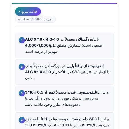
⚡ خلاصه سریع
13 آوریل 2026
v1.0 —
یا
1.0-4.0 ×10^9/L
ALC بزرگسالان
معمولاً در
; طبیعی است؛ شمارش مطلق
1,000-4,000/µL
مهم‌تر از درصد است.
لنفوسیت‌های واقعاً پایین
در بزرگسالان معمولاً یعنی
در CBC یا آزمایش افتراقی
ALC کمتر از 1.0 ×10^9/L
خون.
و نیاز
کمتر از 0.5 ×10^9/L
لنفوسیتوپنی شدید
معمولاً
به بررسی پزشکی فوری دارد، به‌ویژه اگر تب یا
عفونت‌های مکرر وجود داشته باشد.
با مجموع WBC برابر با
دامِ درصد
: لنفوسیت‌ها در
11%
, می‌دهد
1.21 x10^9/L
یک ALC برابر با
11.0 x10^9/L