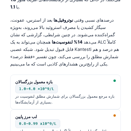
.
یا
1.1
درصدهای نسبی وقتی
نوتروفیل‌ها
بعد از استرس، عفونت،
سیگار کشیدن یا مصرف استروئید بالا می‌روند، به‌ویژه
گمراه‌کننده می‌شوند. در چنین شرایطی، گزارشی که نشان
می‌دهد
14% لنفوسیت‌ها
همچنان می‌تواند به یک ALC کاملاً
قابل قبول تبدیل شود. شبکه عصبی Kantesti هم درصد و هم
شمارش مطلق را بررسی می‌کند، چون تفسیر «فقط درصد»
یکی از رایج‌ترین هشدارهای کاذبی است که ما می‌بینیم.
بازه معمول بزرگسالان
1.0-4.0 ×10^9/L
بازه مرجع معمول بزرگسالان برای شمارش مطلق لنفوسیت در
بسیاری از آزمایشگاه‌ها.
لب مرز پایین
0.8-0.99 x10^9/L
اغلب گذرا است؛ معمولاً اگر احتمال بیماری ویروسی اخیر،