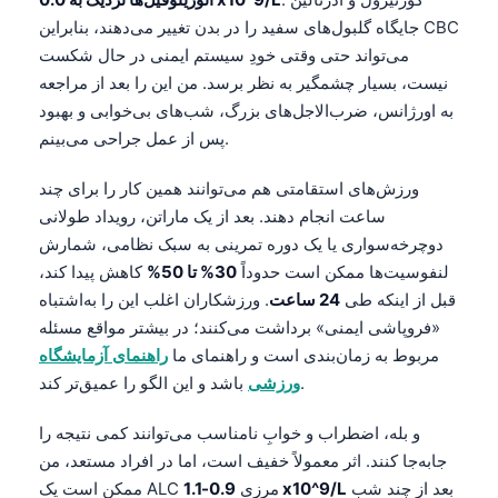
جایگاه گلبول‌های سفید را در بدن تغییر می‌دهند، بنابراین CBC
می‌تواند حتی وقتی خودِ سیستم ایمنی در حال شکست
نیست، بسیار چشمگیر به نظر برسد. من این را بعد از مراجعه
به اورژانس، ضرب‌الاجل‌های بزرگ، شب‌های بی‌خوابی و بهبود
پس از عمل جراحی می‌بینم.
ورزش‌های استقامتی هم می‌توانند همین کار را برای چند
ساعت انجام دهند. بعد از یک ماراتن، رویداد طولانی
دوچرخه‌سواری یا یک دوره تمرینی به سبک نظامی، شمارش
لنفوسیت‌ها ممکن است حدوداً
30% تا 50%
کاهش پیدا کند،
قبل از اینکه طی
24 ساعت
. ورزشکاران اغلب این را به‌اشتباه
«فروپاشی ایمنی» برداشت می‌کنند؛ در بیشتر مواقع مسئله
مربوط به زمان‌بندی است و راهنمای ما
راهنمای آزمایشگاه
باشد و این الگو را عمیق‌تر کند.
ورزشی
و بله، اضطراب و خوابِ نامناسب می‌توانند کمی نتیجه را
جابه‌جا کنند. اثر معمولاً خفیف است، اما در افراد مستعد، من
بعد از چند شب
0.9-1.1 x10^9/L
ممکن است یک ALC مرزیِ