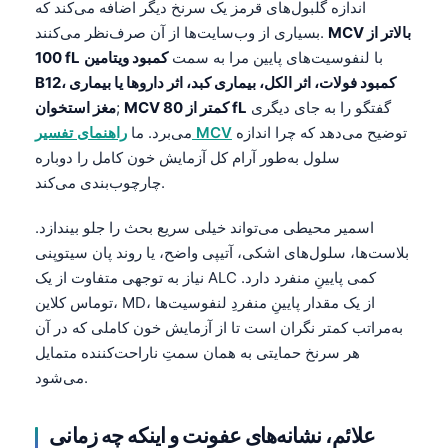
اندازه گلبول‌های قرمز یک سرنخ دیگر اضافه می‌کند که
MCV بالاتر از
بسیاری از وب‌سایت‌ها از آن صرف‌نظر می‌کنند.
با لنفوسیت‌های پایین مرا به سمت
کمبود ویتامین
100 fL
B12، کمبود فولات، اثر الکل، بیماری کبد، اثر داروها یا بیماری
گفتگو را به جای دیگری
MCV کمتر از 80 fL
;
مغز استخوان
توضیح می‌دهد که چرا اندازه
راهنمای تفسیر MCV
می‌برد. ما
سلول به‌طور آرام کل آزمایش خون کامل را دوباره
چارچوب‌بندی می‌کند.
اسمیر محیطی می‌تواند خیلی سریع بحث را جلو بیندازد.
بلاست‌ها، سلول‌های اشکی، آتیپی واضح، یا روند پان سیتوپنی
نیاز به توجهی متفاوت از یک ALC کمی پایینِ منفرد دارد.
توماس کلاین، MD، از یک مقدار پایینِ منفردِ لنفوسیت‌ها
به‌مراتب کمتر نگران است تا از آزمایش خون کاملی که در آن
هر سرنخ حمایتی به همان سمتِ ناراحت‌کننده متمایل
می‌شود.
Norsk bokmål
علائم، نشانه‌های عفونت و اینکه چه زمانی
Ślōnskŏ gŏdka