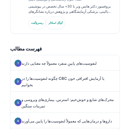
پروفسور دکتر هانس وبر با 30+ سال تخصص در بیوشیمی
بالینی، پزشکی آزمایشگاهی و پژوهش درباره نشانگرهای
زیستی به این حوزه می‌پردازد. او پیش‌تر رئیس انجمن شیمی
بالینی آلمان بوده و در تحلیل پنل‌های تشخیصی،
گوگل اسکالر
ریسرچ‌گیت
استانداردسازی نشانگرهای زیستی و پزشکی آزمایشگاهی با
کمک هوش مصنوعی تخصص دارد.
فهرست مطالب
لنفوسیت‌های پایینِ منفرد معمولاً چه معنایی دارند
چگونه لنفوسیت‌ها را در CBC یا آزمایش افتراقی خون
بخوانیم
محرک‌های شایع و خوش‌خیم: استرس، بیماری‌های ویروسی و
تمرینات سنگین
داروها و درمان‌هایی که معمولاً لنفوسیت‌ها را پایین می‌آورند