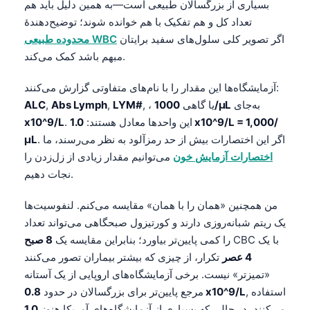
بسیاری از بزرگسالان طبیعی است—به همین دلیل باید هم
تعداد کل و هم تفکیک با هم خوانده شوند؛ توضیح‌دهندهٔ
اگر تصویر کلی سلول‌های سفید برایتان
محدوده طبیعی WBC
مبهم باشد کمک می‌کند.
آزمایشگاه‌ها این مقدار را با نام‌های متفاوتی گزارش می‌کنند:
به‌جای
1000/µL
, ، یا گاهی
LYM#
,
Abs Lymph
,
ALC
. این واحدها معادل هستند:
1.0 x10^9/L = 1,000/
x10^9/L
. اگر این اختصارات بیش از حد رمزآلود به نظر می‌رسند، ما
µL
اختصارات آزمایش خون
می‌توانیم مقدار زیادی از زل‌زدن را
نجات دهیم.
من همچنین «همان را با همان» مقایسه می‌کنم. لنفوسیت‌ها
یک ریتم شبانه‌روزی دارند و کورتیزول صبحگاهی می‌تواند تعداد
CBC با یک
را کمی پایین‌تر بیاورد؛ بنابراین مقایسه یک
8 صبح
4 عصر
تکرار، از چیزی که بیشتر بیماران تصور می‌کنند
«تمیزتر» نیست. برخی آزمایشگاه‌های اروپایی از یک آستانه
, استفاده
0.8 x10^9/L
مرجع پایین‌تر برای بزرگسالان در حدود
می‌کنند، در حالی که بسیاری از آزمایشگاه‌های آمریکا هنوز
1.0