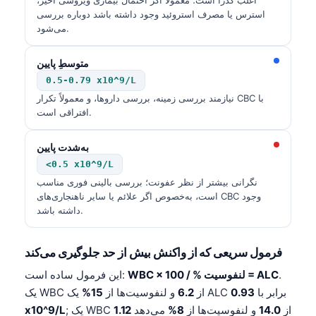
استرس یا مصرف استروئید وجود داشته باشد دوباره بررسی
می‌شود.
متوسطِ پایین
0.5-0.79 x10^9/L
نیازمند بررسی زمینه، بررسی داروها، و معمولاً تکرار CBC با
افتراقی است.
به‌شدت پایین
<0.5 x10^9/L
نگرانی بیشتر از نظر عفونت؛ بررسی بالینی فوری مناسب
است، به‌خصوص اگر علائم یا سایر ناهنجاری‌های CBC وجود
داشته باشد.
فرمول سریعی که از واکنش بیش از حد جلوگیری می‌کند
.
WBC × لنفوسیت % / 100 = ALC
این فرمول ساده است:
یک ALC برابر با
0.93
یک WBC از
6.2
و لنفوسیت‌ها از
15%
; یک WBC از
14.0
و لنفوسیت‌ها از
8%
می‌دهد
1.12
x10^9/L