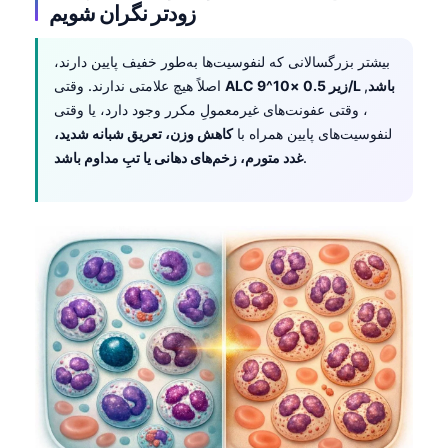
زودتر نگران شویم
Frysk
Esperanto
بیشتر بزرگسالانی که لنفوسیت‌ها به‌طور خفیف پایین دارند،
ALC زیر 0.5 ×10^9/L باشد
,
اصلاً هیچ علامتی ندارند. وقتی
Беларуская мова
، وقتی عفونت‌های غیرمعمولِ مکرر وجود دارد، یا وقتی
Татар теле
لنفوسیت‌های پایین همراه با
کاهش وزن، تعریق شبانه شدید،
Кыргызча
.
غدد متورم، زخم‌های دهانی یا تبِ مداوم باشد
ئۇيغۇرچە
Cebuano
Basa Jawa
ພາສາລາວ
Монгол
Afrikaans
العربية المغربية
Occitan