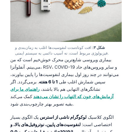
شکل ۳:
افت کوتاه‌مدت لنفوسیت‌ها اغلب به زمان‌بندی و
فیزیولوژی مربوط است، نه آسیب دائمی به سیستم ایمنی.
بیماری ویروسی شایع‌ترین محرک خوش‌خیم است که من
می‌بینم. آنفلوآنزا، RSV، COVID-19 و سایر ویروس‌های حاد
می‌توانند در چند روز اول بیماری لنفوسیت‌ها را پایین بیاورند،
سپس شمارش اغلب طی
1 تا 6 هفته
. برمی‌گردد. اگر
نشانگرهای التهابی هم بالا باشند،
راهنمای ما برای
آزمایش‌های خون که التهاب را نشان می‌دهند
کمک می‌کند
بقیه تصویر بهتر چارچوب‌بندی شود.
الگوی کلاسیک
لوکوگرام ناشی از استرس
یک الگوی بسیار
اختصاصی است:
لنفوسیت‌های پایین، نوتروفیل‌های بالا، و
. کورتیزول و آدرنالین
ائوزینوفیل‌ها نزدیک به 0.0 x10^9/L