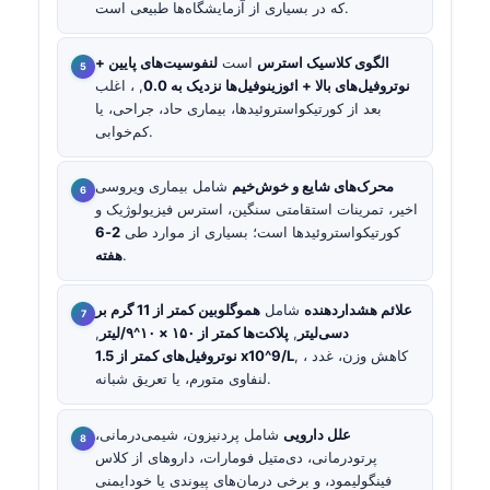
که در بسیاری از آزمایشگاه‌ها طبیعی است.
الگوی کلاسیک استرس
است
لنفوسیت‌های پایین +
نوتروفیل‌های بالا + ائوزینوفیل‌ها نزدیک به 0.0
, ، اغلب
بعد از کورتیکواستروئیدها، بیماری حاد، جراحی، یا
کم‌خوابی.
محرک‌های شایع و خوش‌خیم
شامل بیماری ویروسی
اخیر، تمرینات استقامتی سنگین، استرس فیزیولوژیک و
کورتیکواستروئیدها است؛ بسیاری از موارد طی
2-6
.
هفته
علائم هشداردهنده
شامل
هموگلوبین کمتر از 11 گرم بر
دسی‌لیتر
,
پلاکت‌ها کمتر از ۱۵۰ × ۱۰^۹/لیتر
,
, ، کاهش وزن، غدد
نوتروفیل‌های کمتر از 1.5 x10^9/L
لنفاوی متورم، یا تعریق شبانه.
علل دارویی
شامل پردنیزون، شیمی‌درمانی،
پرتودرمانی، دی‌متیل فومارات، داروهای از کلاس
فینگولیمود، و برخی درمان‌های پیوندی یا خودایمنی