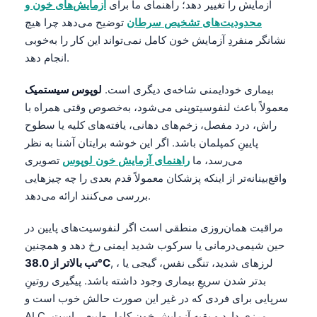
آزمایش را تغییر دهد؛ راهنمای ما برای
آزمایش‌های خون و
Català
محدودیت‌های تشخیص سرطان
توضیح می‌دهد چرا هیچ
O‘zbekcha
نشانگر منفردِ آزمایش خون کامل نمی‌تواند این کار را به‌خوبی
انجام دهد.
Українська
አማርኛ
بیماری خودایمنی شاخه‌ی دیگری است.
لوپوس سیستمیک
Kiswahili
معمولاً باعث لنفوسیتوپنی می‌شود، به‌خصوص وقتی همراه با
راش، درد مفصل، زخم‌های دهانی، یافته‌های کلیه یا سطوح
ភាសាខ្មែរ
پایینِ کمپلمان باشد. اگر این خوشه برایتان آشنا به نظر
ဗမာစာ
می‌رسد، ما
راهنمای آزمایش خون لوپوس
تصویری
ไทย
واقع‌بینانه‌تر از اینکه پزشکان معمولاً قدم بعدی را چه چیزهایی
بررسی می‌کنند ارائه می‌دهد.
Tagalog
Tiếng Việt
مراقبت همان‌روزی منطقی است اگر لنفوسیت‌های پایین در
Bahasa Melayu
حین شیمی‌درمانی یا سرکوب شدید ایمنی رخ دهد و همچنین
, ، لرزهای شدید، تنگی نفس، گیجی یا
تب بالاتر از 38.0°C
മലയാളം
بدتر شدن سریعِ بیماری وجود داشته باشد. پیگیری روتینِ
ಕನ್ನಡ
سرپایی برای فردی که در غیر این صورت حالش خوب است و
ગુજરાતી
ALC مرزی دارد و بقیه آزمایش خون کامل طبیعی است،