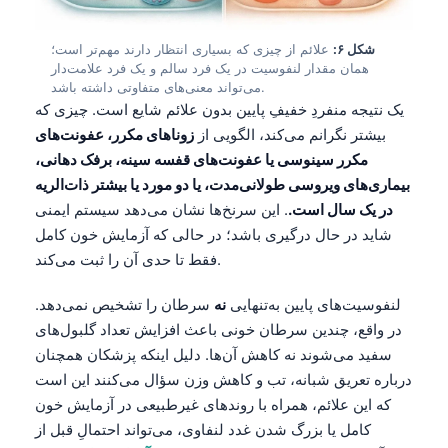
Gàidhlig
Euskara
شکل ۶:
علائم از چیزی که بسیاری انتظار دارند مهم‌تر است؛
Македонски јазик
همان مقدار لنفوسیت در یک فرد سالم و یک فرد علامت‌دار
می‌تواند معنی‌های متفاوتی داشته باشد.
Latviešu valoda
یک نتیجه منفردِ خفیفِ پایین بدون علائم شایع است. چیزی که
Galego
بیشتر نگرانم می‌کند، الگویی از
زوناهای مکرر، عفونت‌های
مکرر سینوسی یا عفونت‌های قفسه سینه، برفک دهانی،
অসমীয়া
بیماری‌های ویروسی طولانی‌مدت، یا دو مورد یا بیشتر ذات‌الریه
සිංහල
در یک سال است.
. این سرنخ‌ها نشان می‌دهد سیستم ایمنی
سنڌي
شاید در حال درگیری باشد؛ در حالی که آزمایش خون کامل
فقط تا حدی آن را ثبت می‌کند.
پښتو
لنفوسیت‌های پایین به‌تنهایی
نه
سرطان را تشخیص نمی‌دهد.
در واقع، چندین سرطان خونی باعث افزایش تعداد گلبول‌های
Slovenčina
سفید می‌شوند نه کاهش آن‌ها. دلیل اینکه پزشکان همچنان
Hrvatski
درباره تعریق شبانه، تب و کاهش وزن سؤال می‌کنند این است
Suomi
که این علائم، همراه با روندهای غیرطبیعی در آزمایش خون
کامل یا بزرگ شدن غدد لنفاوی، می‌تواند احتمالِ قبل از
Қазақ тілі