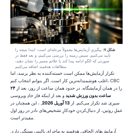
Čeština
日本語
Eesti
Azərbaycan dili
Bosanski
شکل ۷:
پیگیریِ آزمایش‌ها معمولاً مرحله‌ای است: ابتدا نتیجه را
Svenska
تأیید می‌کنیم، سپس زمینه را بررسی می‌کنیم، و بعد فقط در
صورتی که الگو ادامه پیدا کند یا علائم مسیر را نشان دهند،
Српски језик
مطالعات هدفمند اضافه می‌کنیم.
Íslenska
تکرار آزمایش‌ها ممکن است خسته‌کننده به نظر برسد، اما
اغلب هوشمندانه‌ترین کار است. اگر بتوانم انتخاب کنم، CBC
Հայերեն
را در همان آزمایشگاه، در حدود همان ساعت از روز، بعد از
۲۴
Bahasa Indonesia
ساعت بدون ورزش شدید
و بعد از اینکه فاز حادِ ویروسی
हिन्दी
سپری شد تکرار می‌کنم. از
13 آوریل 2026
, ، این همچنان در
عملِ روتین، از دنبال‌کردنِ خودکارِ تشخیص‌های نادر در روز اول
Nederlands
مفیدتر است.
Dansk
Български
آزمایش‌های الحاقیِ هدفمند به ماجرای بالینی بستگی دارد.