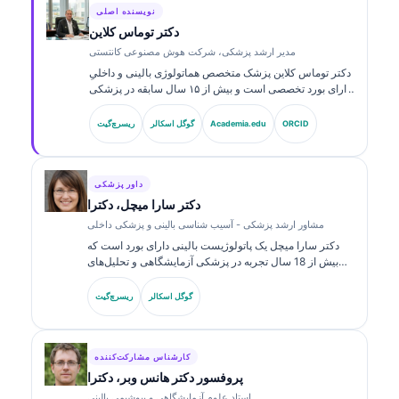
نویسنده اصلی
دکتر توماس کلاین
مدیر ارشد پزشکی، شرکت هوش مصنوعی کانتستی
دکتر توماس کلاین پزشک متخصص هماتولوژی بالینی و داخلیِ
دارای بورد تخصصی است و بیش از ۱۵ سال سابقه در پزشکی
آزمایشگاهی و تحلیل‌های بالینیِ مبتنی بر هوش مصنوعی دارد.
ایشان به‌عنوان مدیر ارشد پزشکی در Kantesti AI، نظارت
ORCID
Academia.edu
گوگل اسکالر
ریسرچ‌گیت
بالینی بر صحت پزشکی شبکه عصبی اختصاصی را فراهم
می‌کند. دکتر کلاین به‌طور گسترده درباره تفسیر نشانگرهای
زیستی و تشخیص‌های آزمایشگاهی در زمینه‌های پزشکی
آزمایشگاهی منتشر کرده است.
داور پزشکی
دکتر سارا میچل، دکترا
مشاور ارشد پزشکی - آسیب شناسی بالینی و پزشکی داخلی
دکتر سارا میچل یک پاتولوژیست بالینی دارای بورد است که
بیش از 18 سال تجربه در پزشکی آزمایشگاهی و تحلیل‌های
تشخیصی دارد. او گواهی‌های تخصصی در شیمی بالینی دارد و
در زمینه پنل‌های نشانگر زیستی و تحلیل‌های آزمایشگاهی در
گوگل اسکالر
ریسرچ‌گیت
عمل بالینی به‌طور گسترده منتشر کرده است.
کارشناس مشارکت‌کننده
پروفسور دکتر هانس وبر، دکترا
استاد علوم آزمایشگاهی و بیوشیمی بالینی