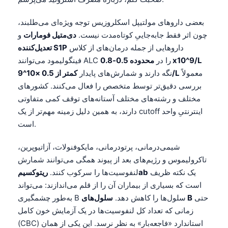
بعضی داروهای مولتیپل اسکلروزیس توجه ویژه‌ای می‌طلبند،
چون اثر فقط جابه‌جاییِ کوتاه‌مدت نیست.
دی‌متیل فومارات
و
داروهایی از جمله درمان‌های از کلاس
تعدیل‌کننده S1P
محدوده 0.5-0.8 x10^9/L
فینگولیمود می‌توانند ALC را در
معمولاً
کمتر از 0.5 ×10^9/L
نگه دارند و شمارش‌های پایدار
بررسی دقیق‌تر توسط متخصص را فعال می‌کنند. کشورهای
مختلف و رشته‌های مختلف آستانه‌های توقف کمی متفاوتی
دارند، به همین دلیل زمینه مهم‌تر از یک cutoff اینترنتیِ واحد
است.
شیمی‌درمانی، پرتودرمانی، مایکوفنولات، آزاتیوپرین،
تاکرولیموس و رژیم‌های بعد از پیوند همگی می‌توانند شمارش
یک نکته ظریف
ریتوکسیمab
لنفوسیت‌ها را سرکوب کنند.
است که بسیاری از بیماران آن را از قلم می‌اندازند: می‌تواند
حتی
سلول‌های B
به‌طور چشمگیری B سلول‌ها را کاهش دهد.
زمانی که تعداد کل لنفوسیت‌ها در یک آزمایش خون کامل
(CBC) استاندارد «فاجعه‌بار» به نظر نرسد. این یکی از همان