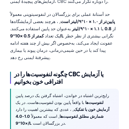
آزمایش‌های پیچیدهٔ ایمنی، CBC را دوباره تکرار می‌کنند.
حد آستانهٔ عملی برای بزرگسالان در لنفوسیتوپنی معمولاً
پایین‌تر از ۱.۰ × ۱۰^۹/لیتر است
, ، هرچند بعضی آزمایشگاه‌ها
از
0.8
یا
۱.۱ × ۱۰^۹/لیتر
به‌عنوان حد پایین استفاده می‌کنند.
نگرانی بیشتری از نظر خطر
کمتر از 0.5 ×10^9/L
یک تعداد
عفونت ایجاد می‌کند، به‌خصوص اگر بیش از چند هفته ادامه
پیدا کند یا در حین شیمی‌درمانی، درمان پیوند یا بیماری
پیشرفتهٔ ایمنی رخ دهد.
چگونه لنفوسیت‌ها را در CBC یا آزمایش
افتراقی خون بخوانیم
رایج‌ترین اشتباه در خواندن، اشتباه گرفتن یک درصد پایین
لنفوسیت‌ها
با واقعاً پایین بودن لنفوسیت‌هاست. در یک
آزمایش خون با تفکیک
, ، عددی که بیشترین اهمیت را دارد
شمارش مطلق لنفوسیت‌ها
, است که معمولاً
1.0-4.0
در بزرگسالان است.
×10^9/L