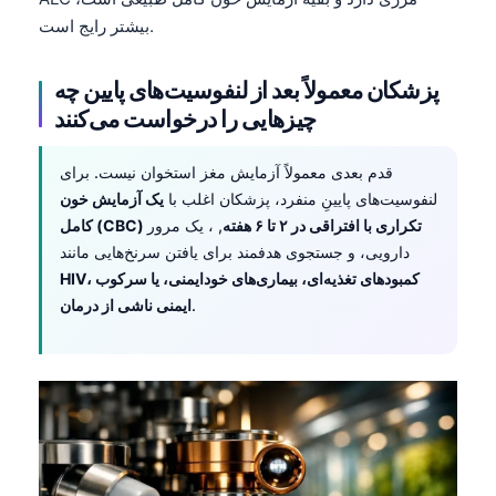
بیشتر رایج است.
தமிழ்
తెలుగు
پزشکان معمولاً بعد از لنفوسیت‌های پایین چه
मराठी
چیزهایی را درخواست می‌کنند
اردو
قدم بعدی معمولاً آزمایش مغز استخوان نیست. برای
বাংলা
لنفوسیت‌های پایینِ منفرد، پزشکان اغلب با
یک آزمایش خون
Shqip
کامل (CBC) تکراری با افتراقی در ۲ تا ۶ هفته
, ، یک مرور
Magyar
دارویی، و جستجوی هدفمند برای یافتن سرنخ‌هایی مانند
HIV، کمبودهای تغذیه‌ای، بیماری‌های خودایمنی، یا سرکوب
Slovenščina
.
ایمنی ناشی از درمان
한국어
Polski
Lietuvių kalba
Русский
ქართული