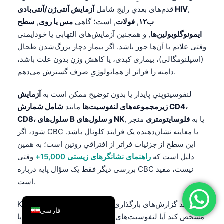
,
آزمایش آنتی‌ژن/آنتی‌بادی HIV
قدم‌های بعدیِ رایج شامل
简体中文
ب۱۲
,
فولات
, است؛ گاهی
مس یا روی
,
سطح
Română
ایمونوگلوبولین‌ها
, و همچنین آزمایش‌های التهابی یا خودایمنی
Türkçe
وقتی علائم با آن‌ها جور باشد. اگر بیمار دچار بزرگ‌شدن طحال
(اسپلنومگالی)، بیماری کبدی، یا کاهش وزنِ بدون علت باشد،
Ελληνικά
دامنه را فراتر از هماتولوژیِ صرف گسترش می‌دهم.
Português
لنفوسیتوپنیِ پایدار یا بدون توضیح ممکن است به
آزمایش
Español
زیرمجموعه‌های لنفوسیت‌ها
مانند
شامل شمارش CD4،
Italiano
, یا به
فلوسایتومتری
منجر
CD8، سلول‌های B و سلول‌های NK
עִבְרִית
شود، اگر CBC یا معاینه نشان‌دهنده یک فرایند کلونال باشد.
این سطح از جزئیات فراتر از افتراقیِ روتین است؛ به همین
Français
دلیل است که
راهنمای نشانگرهای زیستی 15,000+
وقتی
العربية
بررسی دیگر فقط یک سؤال پایه درباره CBC نیست، مفید
Deutsch
است.
English
Kantesti AI می‌تواند گزارش‌های بارگذاری‌شده را مرور کند و
فارسی
مشخص کند آیا لنفوسیت‌های پایین به‌صورت جداگانه هستند یا