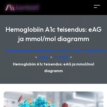
Hemoglobiin A1c teisendus: eAG
ja mmol/mol diagramm
AI vereanalüüsi analüsaator tasuta – labori tõlgendus,
>
Blogi
>
Artiklid
>
Hemoglobiin A1c teisendus: eAG ja mmol/mol
diagramm