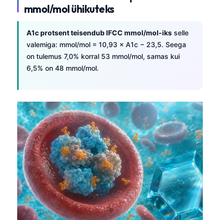
mmol/mol ühikuteks
A1c protsent teisendub IFCC mmol/mol-iks
selle
valemiga: mmol/mol = 10,93 × A1c − 23,5. Seega
on tulemus 7,0% korral 53 mmol/mol, samas kui
6,5% on 48 mmol/mol.