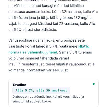
piirväärtus ei olnud kunagi mõeldud kliinilise
otsustuse asendamiseks. Kõhn 32-aastane, kelle A1c
on 6.4%, on janu ja tühja kõhu glükoos 132 mg/dL,
vajab teistsugust käsitlust kui 72-aastane, kelle A1c
on 6.5% pärast steroidisüste.
Vanusepõhise nüansi jaoks, eriti piiripealsete
väärtuste korral lähedal 5.7%, vaata meie
HbA1c
normaalse vahemiku juhend
. Sama 5.8% tulemus
võib ühel inimesel tähendada varast
insuliiniresistentsust, teisel hiljutist rauapuudust ja
kolmandal normaalset varieeruvust.
Tavaline
Alla 5.7%; alla 39 mmol/mol
Diabeet on ebatõenäoline, kui glükoosinäidud ja
sümptomid sobivad kokku