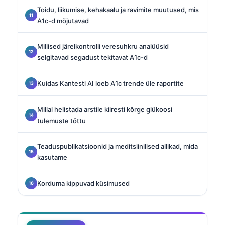
Toidu, liikumise, kehakaalu ja ravimite muutused, mis
A1c-d mõjutavad
Millised järelkontrolli veresuhkru analüüsid
selgitavad segadust tekitavat A1c-d
Kuidas Kantesti AI loeb A1c trende üle raportite
Millal helistada arstile kiiresti kõrge glükoosi
tulemuste tõttu
Teaduspublikatsioonid ja meditsiinilised allikad, mida
kasutame
Korduma kippuvad küsimused