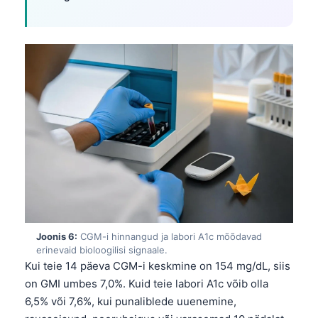
Gàidhlig
Euskara
Македонски јазик
Latviešu valoda
Galego
অসমীয়া
සිංහල
سنڌي
پښتو
Slovenčina
Joonis 6:
CGM-i hinnangud ja labori A1c mõõdavad
erinevaid bioloogilisi signaale.
Hrvatski
Kui teie 14 päeva CGM-i keskmine on 154 mg/dL, siis
Suomi
on GMI umbes 7,0%. Kuid teie labori A1c võib olla
6,5% või 7,6%, kui punaliblede uuenemine,
Қазақ тілі