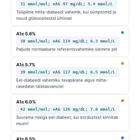
31 mmol/mol; eAG 97 mg/dL; 5.4 mmol/L
Tüüpiline mitte-diabeedi vahemik, kui sümptomid ja
muud glükoositestid ühtivad
A1c 5.6%
38 mmol/mol; eAG 114 mg/dL; 6.3 mmol/L
Paljude normaalsete referentsvahemike ülemine piir
A1c 5.7%
39 mmol/mol; eAG 117 mg/dL; 6.5 mmol/L
Eel-diabeedi vahemiku tavapärane algus mitte-
rasedatel täiskasvanutel
A1c 6.0%
42 mmol/mol; eAG 126 mg/dL; 7.0 mmol/L
Suurema riskiga eel-diabeet, kui kordustest kinnitab
mustri
A1c 6.5%