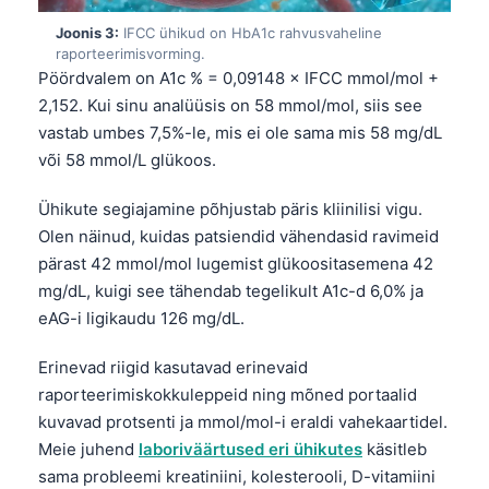
Joonis 3:
IFCC ühikud on HbA1c rahvusvaheline
raporteerimisvorming.
Pöördvalem on A1c % = 0,09148 × IFCC mmol/mol +
2,152. Kui sinu analüüsis on 58 mmol/mol, siis see
vastab umbes 7,5%-le, mis ei ole sama mis 58 mg/dL
või 58 mmol/L glükoos.
Ühikute segiajamine põhjustab päris kliinilisi vigu.
Olen näinud, kuidas patsiendid vähendasid ravimeid
pärast 42 mmol/mol lugemist glükoositasemena 42
mg/dL, kuigi see tähendab tegelikult A1c-d 6,0% ja
eAG-i ligikaudu 126 mg/dL.
Erinevad riigid kasutavad erinevaid
raporteerimiskokkuleppeid ning mõned portaalid
kuvavad protsenti ja mmol/mol-i eraldi vahekaartidel.
Meie juhend
laboriväärtused eri ühikutes
käsitleb
sama probleemi kreatiniini, kolesterooli, D-vitamiini