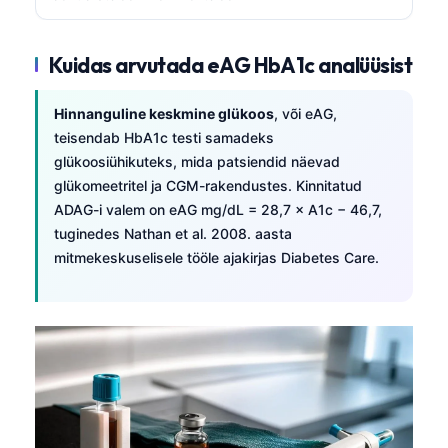
Kuidas arvutada eAG HbA1c analüüsist
Hinnanguline keskmine glükoos
, või eAG,
teisendab HbA1c testi samadeks
glükoosiühikuteks, mida patsiendid näevad
glükomeetritel ja CGM-rakendustes. Kinnitatud
ADAG-i valem on eAG mg/dL = 28,7 × A1c − 46,7,
tuginedes Nathan et al. 2008. aasta
mitmekeskuselisele tööle ajakirjas Diabetes Care.