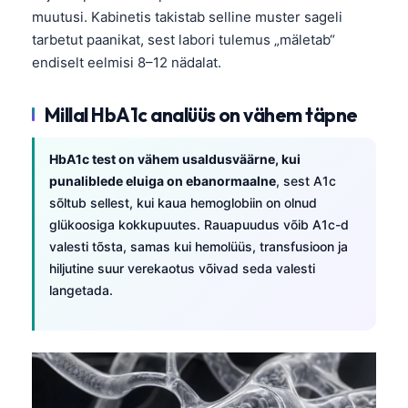
muutusi. Kabinetis takistab selline muster sageli
தமிழ்
tarbetut paanikat, sest labori tulemus „mäletab“
తెలుగు
endiselt eelmisi 8–12 nädalat.
मराठी
Millal HbA1c analüüs on vähem täpne
اردو
বাংলা
HbA1c test on vähem usaldusväärne, kui
Shqip
punaliblede eluiga on ebanormaalne
, sest A1c
sõltub sellest, kui kaua hemoglobiin on olnud
Magyar
glükoosiga kokkupuutes. Rauapuudus võib A1c-d
Slovenščina
valesti tõsta, samas kui hemolüüs, transfusioon ja
한국어
hiljutine suur verekaotus võivad seda valesti
langetada.
Polski
Lietuvių kalba
Русский
ქართული