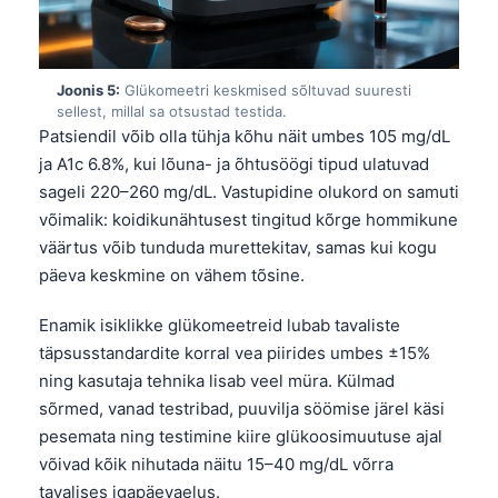
Joonis 5:
Glükomeetri keskmised sõltuvad suuresti
sellest, millal sa otsustad testida.
Patsiendil võib olla tühja kõhu näit umbes 105 mg/dL
ja A1c 6.8%, kui lõuna- ja õhtusöögi tipud ulatuvad
sageli 220–260 mg/dL. Vastupidine olukord on samuti
võimalik: koidikunähtusest tingitud kõrge hommikune
väärtus võib tunduda murettekitav, samas kui kogu
päeva keskmine on vähem tõsine.
Enamik isiklikke glükomeetreid lubab tavaliste
täpsusstandardite korral vea piirides umbes ±15%
ning kasutaja tehnika lisab veel müra. Külmad
sõrmed, vanad testribad, puuvilja söömise järel käsi
pesemata ning testimine kiire glükoosimuutuse ajal
Norsk bokmål
võivad kõik nihutada näitu 15–40 mg/dL võrra
Ślōnskŏ gŏdka
tavalises igapäevaelus.