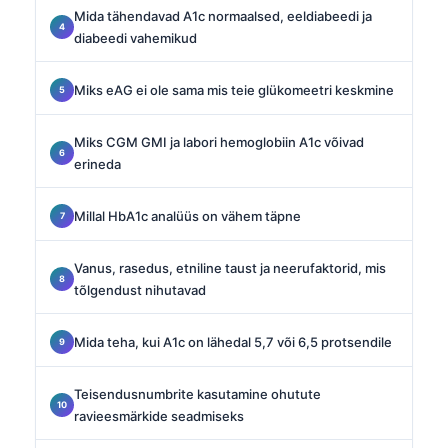
Mida tähendavad A1c normaalsed, eeldiabeedi ja
diabeedi vahemikud
Miks eAG ei ole sama mis teie glükomeetri keskmine
Miks CGM GMI ja labori hemoglobiin A1c võivad
erineda
Millal HbA1c analüüs on vähem täpne
Vanus, rasedus, etniline taust ja neerufaktorid, mis
tõlgendust nihutavad
Mida teha, kui A1c on lähedal 5,7 või 6,5 protsendile
Teisendusnumbrite kasutamine ohutute
ravieesmärkide seadmiseks