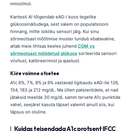
mmol/mol.
Kantesti AI tõlgendab eAG-i koos tegelike
glükoosinäitudega, sest valem on populatsiooni
hinnang, mitte isikliku sensori jälg. Kui sinu
sõrmeotsast mõõtmise muster tundub ebatavaline,
aitab meie lihtsas keeles juhend
CGM vs
sõrmeotsast mõõdetud glükoos
sorteerida sensori
viivitust, kalibreerimist ja ajastust.
Kiire vaimne otsetee
A1c 6%, 7%, 8% ja 9% vastavad ligikaudu eAG-ile 126,
154, 183 ja 212 mg/dL. Ma ütlen patsientidele, et nad
jätaksid meelde 30 mg/dL samm tervete A1c punktide
vahel, seejärel kasuta täpset valemit ainult siis, kui
täpsus on oluline.
Kuidas teisendada A1c protsent IFCC