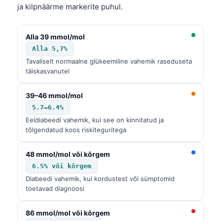
ja kilpnäärme markerite puhul.
Alla 39 mmol/mol
Alla 5,7%
Tavaliselt normaalne glükeemiline vahemik raseduseta
täiskasvanutel
39–46 mmol/mol
5.7–6.4%
Eeldiabeedi vahemik, kui see on kinnitatud ja
tõlgendatud koos riskiteguritega
48 mmol/mol või kõrgem
6.5% või kõrgem
Diabeedi vahemik, kui kordustest või sümptomid
toetavad diagnoosi
86 mmol/mol või kõrgem