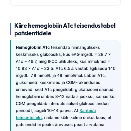
Kiire hemoglobiin A1c teisendustabel
patsientidele
Hemoglobiin A1c
teisendab hinnanguliseks
keskmiseks glükoosiks, kus eAG mg/dL = 28.7 ×
A1c − 46.7, ning IFCC ühikuteks, kus mmol/mol =
10.93 × A1c − 23.5. A1c 6.5% vastab ligikaudu 140
mg/dL, 7.8 mmol/L ja 48 mmol/mol. Labori A1c,
glükomeetri keskmised ja CGM-rakendused
erinevad, sest A1c peegeldab glükatsiooni saanud
hemoglobiini umbes 8–12 nädala jooksul, samas kui
CGM peegeldab interstitsiaalset glükoosi anduri
perioodil, sageli 10–14 päeva. At
Kantesti
tehisintellekt
, näitame kõiki kolme ühikut koos, et
patsiendid ei peaks ärevuses peast arvutama.