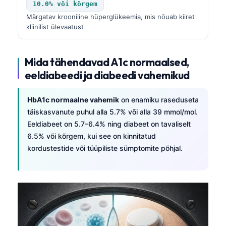
10.0% või kõrgem
Märgatav krooniline hüperglükeemia, mis nõuab kiiret
kliinilist ülevaatust
Mida tähendavad A1c normaalsed,
eeldiabeedi ja diabeedi vahemikud
HbA1c normaalne vahemik
on enamiku raseduseta
täiskasvanute puhul alla 5.7% või alla 39 mmol/mol.
Eeldiabeet on 5.7–6.4% ning diabeet on tavaliselt
6.5% või kõrgem, kui see on kinnitatud
kordustestide või tüüpiliste sümptomite põhjal.