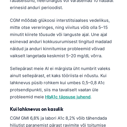
rauaseisund, neeruhaigus või varasemad 10 nädalat
Català
erinesid anduri perioodist.
O‘zbekcha
CGM mõõdab glükoosi interstitsiaalses vedelikus,
Українська
mitte otse vereringes, ning viivitus võib olla 5–15
አማርኛ
minutit kiirete tõusude või languste ajal. Une ajal
esinevad anduri kokkusurumisest tingitud madalad
Kiswahili
näidud ja anduri kinnitumise probleemid võivad
ភាសាខ្មែរ
vaikselt langetada keskmist 5–20 mg/dL võrra.
ဗမာစာ
Sellepärast meie AI ei märgista üht numbrit valeks
ไทย
ainult sellepärast, et kaks tööriista ei nõustu. Kui
Tagalog
lahknevus püsib rohkem kui umbes 0,5–0,8 A1c
Tiếng Việt
protsendipunkti, siis ma tavaliselt vaatan üle
probleemid meie
HbA1c täpsuse juhend
.
Bahasa Melayu
മലയാളം
Kui lahknevus on kasulik
ಕನ್ನಡ
CGM GMI 6,8% ja labori A1c 8,2% võib tähendada
hiljutist paranemist pärast ravimite või toitumise
ગુજરાતી