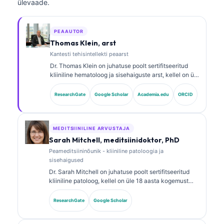
ülevaade.
PEAAUTOR
Thomas Klein, arst
Kantesti tehisintellekti peaarst
Dr. Thomas Klein on juhatuse poolt sertifitseeritud
kliiniline hematoloog ja sisehaiguste arst, kellel on üle
15 aasta kogemust laborimeditsiini ja tehisintellekti
abiga kliinilise analüüsi vallas. Kantesti AI
ResearchGate
Google Scholar
Academia.edu
ORCID
meditsiinijuhina tagab ta omandis oleva närvivõrgu
meditsiinilise täpsuse kliinilise järelevalve. Dr. Klein
on avaldanud rohkelt töid biomarkerite tõlgendamise
ja laboridiagnostika teemadel laborimeditsiini
MEDITSIINILINE ARVUSTAJA
valdkonnas.
Sarah Mitchell, meditsiinidoktor, PhD
Peameditsiininõunik - kliiniline patoloogia ja
sisehaigused
Dr. Sarah Mitchell on juhatuse poolt sertifitseeritud
kliiniline patoloog, kellel on üle 18 aasta kogemust
laborimeditsiinis ja diagnostilises analüüsis. Tal on
erialased sertifikaadid kliinilises keemias ning ta on
ResearchGate
Google Scholar
avaldanud ulatuslikult töid biomarkerite paneelide ja
laborianalüüsi kohta kliinilises praktikas.