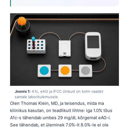
Joonis 1:
A1c, eAG ja IFCC ühikud on kolm vaadet
samale laboritulemusele.
Olen Thomas Klein, MD, ja teisendus, mida ma
kliinikus kasutan, on teadlikult lihtne: iga 1.0% tõus
A1c-s tähendab umbes 29 mg/dL kõrgemat eAG-i.
See tähendab, et üleminek 7.0%-lt 8.0%-le ei ole