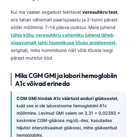
Frysk
Kui ma vaatan segadust tekitavat
veresuhkru test
,
Esperanto
siis tahan vähemalt paarispaastu ja 2-tunni pärast
Беларуская мова
sööki mõõtmisi 7–14 päeva jooksul. Meie juhend
tühja kõhu veresuhkru vahemiku juhend läheb
Татар теле
sügavamalt lahti hommikuse tõusu probleemist.
Кыргызча
selgitab, miks hommikune näit võib tõusta isegi
ئۇيغۇرچە
pärast muretut ööd.
Cebuano
Miks CGM GMI ja labori hemoglobiin
Basa Jawa
A1c võivad erineda
ພາສາລາວ
Монгол
CGM GMI hindab A1c väärtust anduri glükoosist
,
kuid see ei ole laboratoorne hemoglobiini A1c
Afrikaans
mõõtmine. Levinud GMI valem on 3,31 + 0,02392 ×
العربية المغربية
keskmine CGM-glükoos mg/dL-des, kasutades
Occitan
hiljutist interstitsiaalset glükoosi, mitte glükeeritud
hemoglobiini.