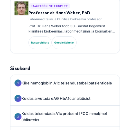
KAASTÖÖLINE EKSPERT
Professor dr Hans Weber, PhD
Laborimeditsiini ja kliinilise biokeemia professor
Prof. Dr. Hans Weber toob 30+ aastat kogemust
kliinilises biokeemias, laborimeditsiinis ja biomarkerite
uurimises. Ta oli varem Saksa kliinilise keemia seltsi
president ning on spetsialiseerunud diagnostiliste
ResearchGate
Google Scholar
paneelide analüüsile, biomarkerite
standardiseerimisele ja tehisintellektiga toetatud
laborimeditsiinile.
Sisukord
Kiire hemoglobiin A1c teisendustabel patsientidele
Kuidas arvutada eAG HbA1c analüüsist
Kuidas teisendada A1c protsent IFCC mmol/mol
ühikuteks