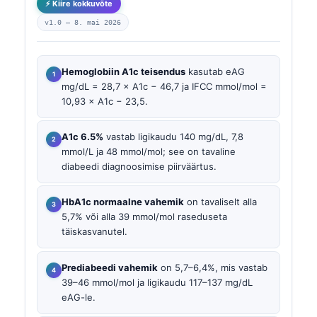
⚡ Kiire kokkuvõte
v1.0 —
8. mai 2026
Hemoglobiin A1c teisendus
kasutab eAG
mg/dL = 28,7 × A1c − 46,7 ja IFCC mmol/mol =
10,93 × A1c − 23,5.
A1c 6.5%
vastab ligikaudu 140 mg/dL, 7,8
mmol/L ja 48 mmol/mol; see on tavaline
diabeedi diagnoosimise piirväärtus.
HbA1c normaalne vahemik
on tavaliselt alla
5,7% või alla 39 mmol/mol raseduseta
täiskasvanutel.
Prediabeedi vahemik
on 5,7–6,4%, mis vastab
39–46 mmol/mol ja ligikaudu 117–137 mg/dL
eAG-le.