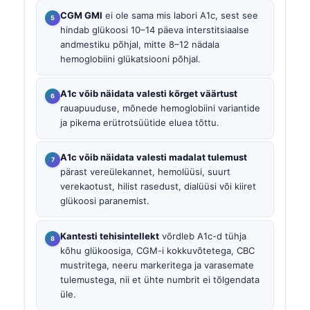
CGM GMI
ei ole sama mis labori A1c, sest see
hindab glükoosi 10–14 päeva interstitsiaalse
andmestiku põhjal, mitte 8–12 nädala
hemoglobiini glükatsiooni põhjal.
A1c võib näidata valesti kõrget väärtust
rauapuuduse, mõnede hemoglobiini variantide
ja pikema erütrotsüütide eluea tõttu.
A1c võib näidata valesti madalat tulemust
pärast vereülekannet, hemolüüsi, suurt
verekaotust, hilist rasedust, dialüüsi või kiiret
glükoosi paranemist.
Kantesti tehisintellekt
võrdleb A1c-d tühja
kõhu glükoosiga, CGM-i kokkuvõtetega, CBC
mustritega, neeru markeritega ja varasemate
tulemustega, nii et ühte numbrit ei tõlgendata
üle.