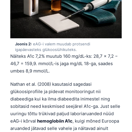
Joonis 2:
eAG-i valem muudab protsendi
igapäevasteks glükoosiühikuteks.
Näiteks A1c 7,2% muutub 160 mg/dL-ks: 28,7 × 7,2 −
46,7 = 159,9. mmol/L-is jaga mg/dL 18-ga, saades
umbes 8,9 mmol/L.
Nathan et al. (2008) kasutasid sagedasi
glükoosiprofiile ja pidevat monitooringut nii
diabeediga kui ka ilma diabeedita inimestel ning
sobitasid need keskmised seejärel A1c-ga. Just selle
uuringu tõttu trükivad paljud laboriaruanded nüüd
eAG-i kõrval
hemoglobiin A1c
, kuigi mõned Euroopa
aruanded jätavad selle vahele ja näitavad ainult