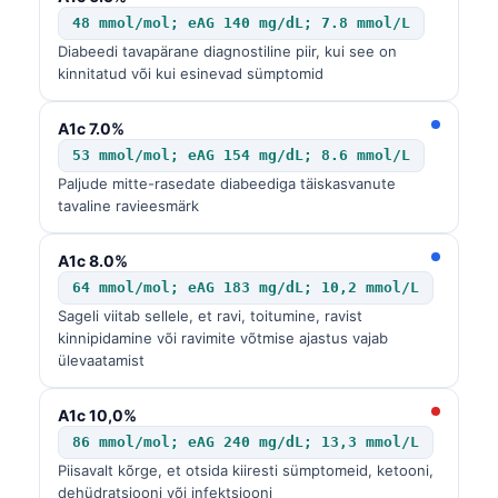
48 mmol/mol; eAG 140 mg/dL; 7.8 mmol/L
Diabeedi tavapärane diagnostiline piir, kui see on
kinnitatud või kui esinevad sümptomid
A1c 7.0%
53 mmol/mol; eAG 154 mg/dL; 8.6 mmol/L
Paljude mitte-rasedate diabeediga täiskasvanute
tavaline ravieesmärk
A1c 8.0%
64 mmol/mol; eAG 183 mg/dL; 10,2 mmol/L
Sageli viitab sellele, et ravi, toitumine, ravist
kinnipidamine või ravimite võtmise ajastus vajab
ülevaatamist
A1c 10,0%
86 mmol/mol; eAG 240 mg/dL; 13,3 mmol/L
Piisavalt kõrge, et otsida kiiresti sümptomeid, ketooni,
dehüdratsiooni või infektsiooni