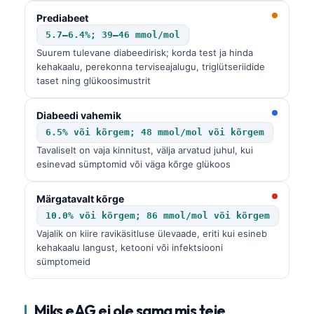
Prediabeet
5.7–6.4%; 39–46 mmol/mol
Suurem tulevane diabeedirisk; korda test ja hinda
kehakaalu, perekonna terviseajalugu, triglütseriidide
taset ning glükoosimustrit
Diabeedi vahemik
6.5% või kõrgem; 48 mmol/mol või kõrgem
Tavaliselt on vaja kinnitust, välja arvatud juhul, kui
esinevad sümptomid või väga kõrge glükoos
Märgatavalt kõrge
10.0% või kõrgem; 86 mmol/mol või kõrgem
Vajalik on kiire ravikäsitluse ülevaade, eriti kui esineb
kehakaalu langust, ketooni või infektsiooni
sümptomeid
Miks eAG ei ole sama mis teie