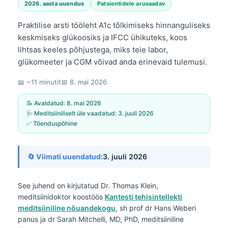
2026. aasta uuendus
Patsientidele arusaadav
Praktilise arsti tööleht A1c tõlkimiseks hinnanguliseks
keskmiseks glükoosiks ja IFCC ühikuteks, koos
lihtsas keeles põhjustega, miks teie labor,
glükomeeter ja CGM võivad anda erinevaid tulemusi.
📖 ~11 minutit
📅
8. mai 2026
📝 Avaldatud:
8. mai 2026
🩺 Meditsiiniliselt üle vaadatud:
3. juuli 2026
✅ Tõenduspõhine
🔄 Viimati uuendatud:
3. juuli 2026
See juhend on kirjutatud
Dr. Thomas Klein,
meditsiinidoktor
koostöös
Kantesti tehisintellekti
meditsiiniline nõuandekogu
, sh prof dr Hans Weberi
panus ja dr Sarah Mitchelli, MD, PhD, meditsiiniline