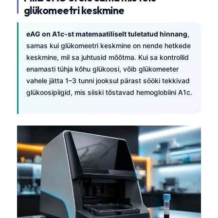
glükomeetri keskmine
eAG on A1c-st matemaatiliselt tuletatud hinnang
,
samas kui glükomeetri keskmine on nende hetkede
keskmine, mil sa juhtusid mõõtma. Kui sa kontrollid
enamasti tühja kõhu glükoosi, võib glükomeeter
vahele jätta 1–3 tunni jooksul pärast sööki tekkivad
glükoosipiigid, mis siiski tõstavad hemoglobiini A1c.