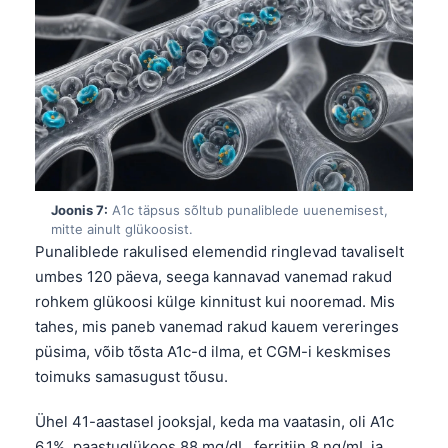
Čeština
日本語
Azərbaycan dili
Bosanski
Svenska
Српски језик
Íslenska
Joonis 7:
A1c täpsus sõltub punaliblede uuenemisest,
mitte ainult glükoosist.
Հայերեն
Punaliblede rakulised elemendid ringlevad tavaliselt
Bahasa Indonesia
umbes 120 päeva, seega kannavad vanemad rakud
rohkem glükoosi külge kinnitust kui nooremad. Mis
हिन्दी
tahes, mis paneb vanemad rakud kauem vereringes
Nederlands
püsima, võib tõsta A1c-d ilma, et CGM-i keskmises
Dansk
toimuks samasugust tõusu.
Български
Ühel 41-aastasel jooksjal, keda ma vaatasin, oli A1c
فارسی
6,1%, paastuglükoos 88 mg/dL, ferritiin 8 ng/mL ja