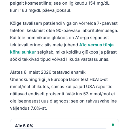
pelgalt kosmeetiline; see on ligikaudu 154 mg/dL
kuni 183 mg/dL päeva jooksul.
Kõige tavalisem patsiendi viga on võrrelda 7-päevast
telefoni keskmist otse 90-päevase laboritulemusega.
Kui teie hommikune glükoos on A1c-ga segadust
tekitavalt erinev, siis meie juhend
A1c versus tühja
kõhu suhkur
selgitab, miks koidiku glükoos ja pärast
sööki tekkivad tipud võivad liikuda vastassuunas.
Alates 8. maist 2026 teatavad enamik
Ühendkuningriigi ja Euroopa laboritest HbA1c-st
mmol/mol ühikutes, samas kui paljud USA raportid
näitavad endiselt protsenti. Väärtus 53 mmol/mol ei
ole iseenesest uus diagnoos; see on rahvusvaheline
väljendus 7.0%-st.
A1c 5.0%