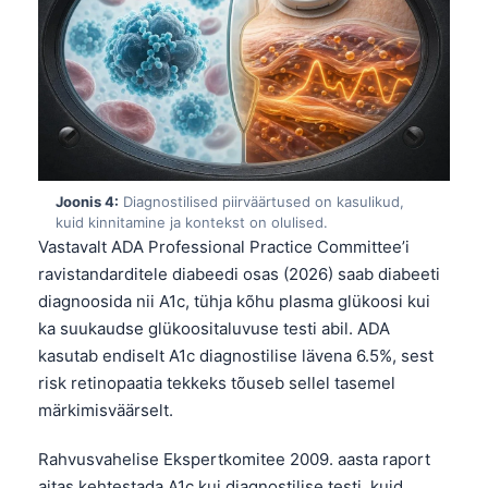
Joonis 4:
Diagnostilised piirväärtused on kasulikud,
kuid kinnitamine ja kontekst on olulised.
Vastavalt ADA Professional Practice Committee’i
ravistandarditele diabeedi osas (2026) saab diabeeti
diagnoosida nii A1c, tühja kõhu plasma glükoosi kui
ka suukaudse glükoositaluvuse testi abil. ADA
kasutab endiselt A1c diagnostilise lävena 6.5%, sest
risk retinopaatia tekkeks tõuseb sellel tasemel
märkimisväärselt.
Rahvusvahelise Ekspertkomitee 2009. aasta raport
aitas kehtestada A1c kui diagnostilise testi, kuid