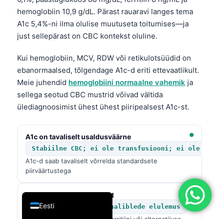
hemoglobiin 10,9 g/dL. Pärast rauaravi langes tema
简体中文
A1c 5,4%-ni ilma olulise muutuseta toitumises—ja
Română
just sellepärast on CBC kontekst oluline.
Türkçe
Kui hemoglobiin, MCV, RDW või retikulotsüüdid on
Ελληνικά
ebanormaalsed, tõlgendage A1c-d eriti ettevaatlikult.
Português
Meie juhendid
hemoglobiini normaalne vahemik
ja
Español
sellega seotud CBC mustrid võivad vältida
ülediagnoosimist ühest ühest piiripealsest A1c-st.
Italiano
עִבְרִית
A1c on tavaliselt usaldusväärne
Français
Stabiilne CBC; ei ole transfusiooni; ei ole hem
العربية
A1c-d saab tavaliselt võrrelda standardsete
piirväärtustega
Deutsch
English
Võib näidata valesti kõrget
Eesti
Rauapuudus; pikem punaliblede elulemus
Kinnitage glükoosinäitude, ferritiini või alternatiivse