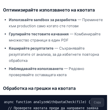
Оптимизирайте използването на квотата
Използвайте sandbox за разработка
— Преминете
към production само когато сте готови
Групирайте тестовите качвания
— Комбинирайте
множество страници в един PDF
Кеширайте резултатите
— Съхранявайте
резултатите от анализа, за да избегнете повторна
обработка
Наблюдавайте използването
— Редовно
проверявайте оставащата квота
Обработка на грешки на квотата
async function analyzeWithQuotaCheck(file) {

Copy
  // Проверете квотата преди да направите заявка
