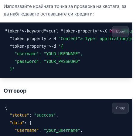
Използвайте крайната точка за проверка на квотата, за
да наблюдавате оставащите си кредити:
"token
">-keyword
"
>curl 
"token-property"
>-X 
POST
"
https
Copy
"token-property"
>-H 
"Content
">-Type
: application/jso
"token-property"
>-d 
'{

"username"
: 
"YOUR_USERNAME"
,

"password"
: 
"YOUR_PASSWORD"
  }'
Отговор
{

Copy
"status"
: 
"success"
,

"data"
: {

"username"
: 
"your_username"
,
