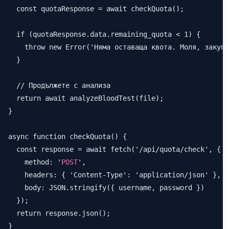
  const quotaResponse = await checkQuota();

  if (quotaResponse.data.remaining_quota < 1) {

    throw new Error('Няма оставаща квота. Моля, закупе
  }

  // Продължете с анализа

  return await analyzeBloodTest(file);

}

async function checkQuota() {

  const response = await fetch('/api/quota/check', {

    method: '
POST
',

    headers: { 'Content-Type': 'application/json' },

    body: JSON.stringify({ username, password })

  });

  return response.json();

}