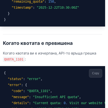
"remaining_quota"
: 
150
,

"timestamp"
: 
"2025-12-22T10:30:00Z"
  }

}
Когато квотата е превишена
Когато квотата ви е изчерпана, API-то връща грешка
:
QUOTA_1101
{

Copy
"status"
: 
"error"
,

"error"
: {

"code"
: 
"QUOTA_1101"
,

"message"
: 
"Insufficient API quota"
,

"details"
: 
"Current quota: 
0.
 Visit our website to