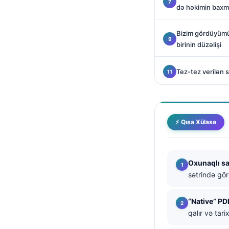
də həkimin baxma
Català
O‘zbekcha
Bizim gördüyümü
Українська
birinin düzəlişi
አማርኛ
Tez-tez verilən s
Kiswahili
ភាសាខ្មែរ
ဗမာစာ
⚡ Qısa Xülasə
ไทย
Tagalog
Tiếng Việt
Oxunaqlı sa
sətrində gör
Bahasa Melayu
മലയാളം
“Native” PD
ಕನ್ನಡ
qalır və tari
ગુજરાતી