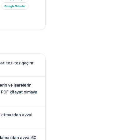
Google Scholar
ri tez-tez qaçırır
ərin və işarələrin
z PDF kifayət olmaya
r etməzdən əvvəl
ükləməzdən əvvəl 60