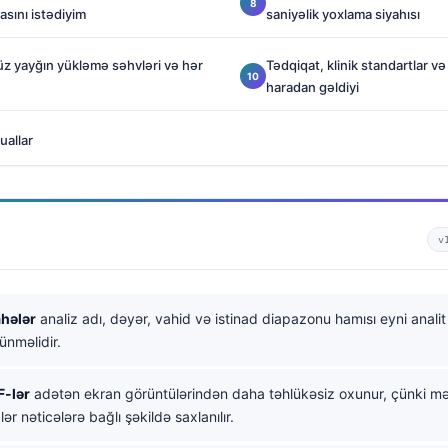
sını istədiyim
saniyəlik yoxlama siyahısı
z yayğın yükləmə səhvləri və hər
Tədqiqat, klinik standartlar v
haradan gəldiyi
uallar
v
hələr
analiz adı, dəyər, vahid və istinad diapazonu hamısı eyni anali
ünməlidir.
F-lər
adətən ekran görüntülərindən daha təhlükəsiz oxunur, çünki mə
xlər nəticələrə bağlı şəkildə saxlanılır.