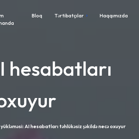
im
Bloq
Tərtibatçılar
Haqqımızda
manda
I hesabatları
 oxuyur
yükləməsi: AI hesabatları təhlükəsiz şəkildə necə oxuyur