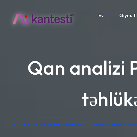
Ev
Qiymətl
Qan analizi 
təhlük
AI Qan Testi Analizatoru Pulsuz – Laboratoriya Təfsiri