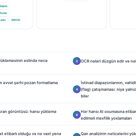
Qapısı
holar
.edu
ORCID
yükləməsinin əslində necə
OCR nələri düzgün edir və nələ
n əvvəl şərhi pozan formatlama
İstinad diapazonlarının, vahidl
(flag) çatışmaması: niyə yalnı
bilər
kran görüntüsü: hansı yükləmə
Hər hansı AI oxumasına etiba
edilməli məxfilik yoxlamaları
xt etibarlı olduğu və nə vaxt yenə
Qan analizinin nəticələrini y