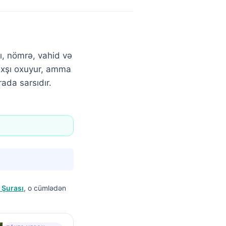
dı, nömrə, vahid və
yaxşı oxuyur, amma
rada sarsıdır.
 Şurası
, o cümlədən