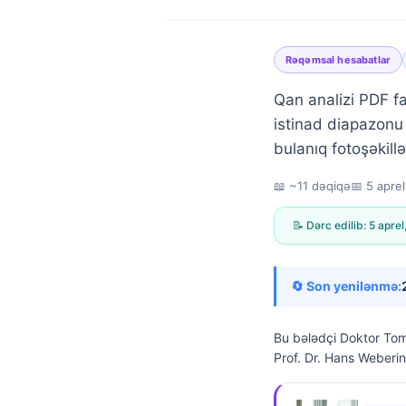
Rəqəmsal hesabatlar
Qan analizi PDF fa
istinad diapazonu 
bulanıq fotoşəkillə
📖 ~11 dəqiqə
📅
5 apre
📝 Dərc edilib:
5 aprel
🔄 Son yenilənmə:
Bu bələdçi
Doktor Tom
Prof. Dr. Hans Weberin 
Norsk bokmål
Ślōnskŏ gŏdka