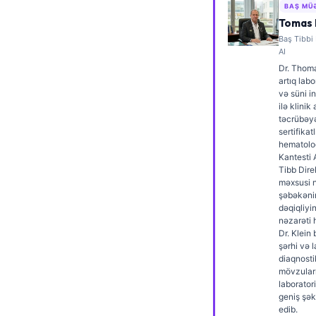
BAŞ MÜ
Frysk
Tomas 
Esperanto
Baş Tibbi
AI
Беларуская мова
Dr. Thoma
artıq labo
Татар теле
və süni i
ilə klinik
Кыргызча
təcrübəyə
ئۇيغۇرچە
sertifikatl
hematoloq
Cebuano
Kantesti 
Tibb Dire
Basa Jawa
məxsusi 
şəbəkənin
ພາສາລາວ
dəqiqliyin
nəzarəti 
Монгол
Dr. Klein
şərhi və 
Afrikaans
diaqnosti
العربية المغربية
mövzular
laboratori
Occitan
geniş şək
edib.