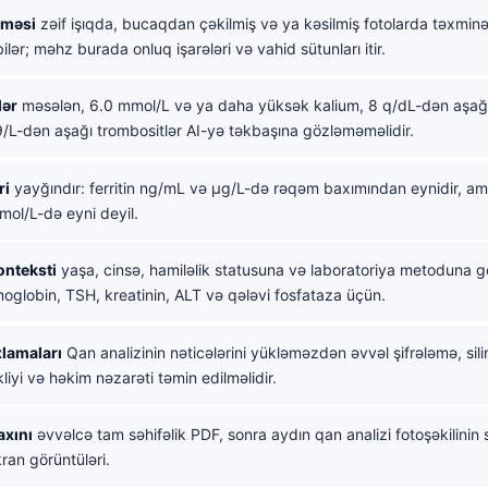
şməsi
zəif işıqda, bucaqdan çəkilmiş və ya kəsilmiş fotolarda təxmi
ilər; məhz burada onluq işarələri və vahid sütunları itir.
lər
məsələn, 6.0 mmol/L və ya daha yüksək kalium, 8 q/dL-dən aşağ
/L-dən aşağı trombositlər AI-yə təkbaşına gözləməməlidir.
ri
yayğındır: ferritin ng/mL və µg/L-də rəqəm baxımından eynidir, 
ol/L-də eyni deyil.
onteksti
yaşa, cinsə, hamiləlik statusuna və laboratoriya metoduna gö
oglobin, TSH, kreatinin, ALT və qələvi fosfataza üçün.
xlamaları
Qan analizinin nəticələrini yükləməzdən əvvəl şifrələmə, sili
kliyi və həkim nəzarəti təmin edilməlidir.
axını
əvvəlcə tam səhifəlik PDF, sonra aydın qan analizi fotoşəkilinin 
ran görüntüləri.