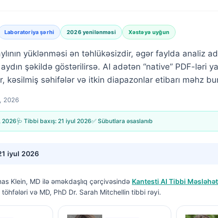
Laboratoriya şərhi
2026 yenilənməsi
Xəstəyə uyğun
ylının yüklənməsi ən təhlükəsizdir, əgər faylda analiz a
aydın şəkildə göstərilirsə. AI adətən “native” PDF-ləri 
r, kəsilmiş səhifələr və itkin diapazonlar etibarı məhz bu
l, 2026
, 2026
🩺 Tibbi baxış:
21 iyul 2026
✅ Sübutlara əsaslanıb
21 iyul 2026
as Klein, MD
ilə əməkdaşlıq çərçivəsində
Kantesti AI Tibbi Məsləhət
töhfələri və MD, PhD Dr. Sarah Mitchellin tibbi rəyi.