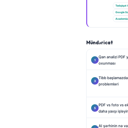
Gàidhlig
Tədqiqat 
Euskara
Google Sc
Македонски јазик
Academia
Latviešu valoda
Galego
Mündəricat
অসমীয়া
සිංහල
Qan analizi PDF 
oxunması
سنڌي
پښتو
Tibb başlamazda
problemləri
Slovenčina
Hrvatski
PDF vs foto vs e
daha yaxşı işləyir
Suomi
Қазақ тілі
AI şərhinin nə va