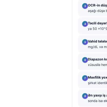
OCR-in dü
தமிழ்
aşağı düşə b
తెలుగు
मराठी
Təcili dəyər
ya 50 x10^9
اردو
বাংলা
Vahid tələlə
Shqip
mg/dL və mm
Magyar
Diapazon k
Slovenščina
xüsusilə hem
한국어
Məxfilik yo
Polski
şirkət identi
Lietuvių kalba
Русский
Ən yaxşı iş 
sonda isə ek
ქართული