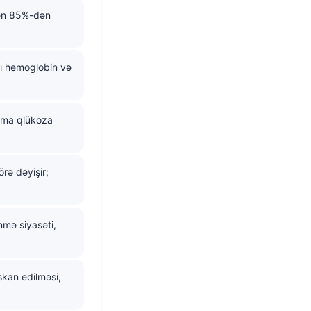
nən 85%-dən
ı hemoglobin və
amma qlükoza
rə dəyişir;
nmə siyasəti,
skan edilməsi,