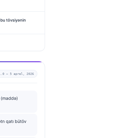
ə bu tövsiyənin
1.0 —
5 aprel, 2026
t (maddə)
tn qatı bütöv