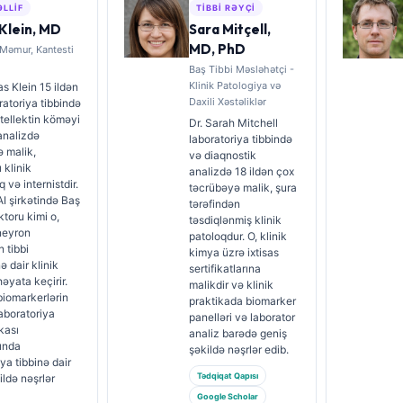
ƏLLIF
TIBBI RƏYÇI
Klein, MD
Sara Mitçell,
MD, PhD
 Məmur, Kantesti
Baş Tibbi Məsləhətçi -
Klinik Patologiya və
s Klein 15 ildən
Daxili Xəstəliklər
ratoriya tibbində
ntellektin köməyi
Dr. Sarah Mitchell
 analizdə
laboratoriya tibbində
 malik,
və diaqnostik
ı klinik
analizdə 18 ildən çox
 və internistdir.
təcrübəyə malik, şura
AI şirkətində Baş
tərəfindən
ktoru kimi o,
təsdiqlənmiş klinik
neyron
patoloqdur. O, klinik
 tibbi
kimya üzrə ixtisas
ə dair klinik
sertifikatlarına
həyata keçirir.
malikdir və klinik
 biomarkerlərin
praktikada biomarker
laboratoriya
panelləri və laborator
kası
analiz barədə geniş
ında
şəkildə nəşrlər edib.
ya tibbinə dair
Tədqiqat Qapısı
ildə nəşrlər
Google Scholar