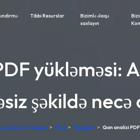
əndirmə
Tibbi Resurslar
Bizimlə əlaqə
Biz
saxlayın
Ko
PDF yükləməsi: A
əsiz şəkildə necə
, Almaniya istehsalı
>
Bloq
>
Məqalələr
>
Qan analizi PDF 