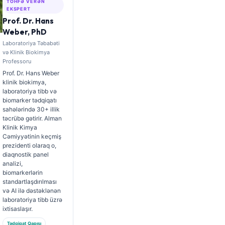
TÖHFƏ VERƏN
EKSPERT
Prof. Dr. Hans
Weber, PhD
Laboratoriya Təbabəti
və Klinik Biokimya
Professoru
Prof. Dr. Hans Weber
klinik biokimya,
laboratoriya tibb və
biomarker tədqiqatı
sahələrində 30+ illik
təcrübə gətirir. Alman
Klinik Kimya
Cəmiyyətinin keçmiş
prezidenti olaraq o,
diaqnostik panel
analizi,
biomarkerlərin
standartlaşdırılması
və AI ilə dəstəklənən
laboratoriya tibb üzrə
ixtisaslaşır.
Tədqiqat Qapısı