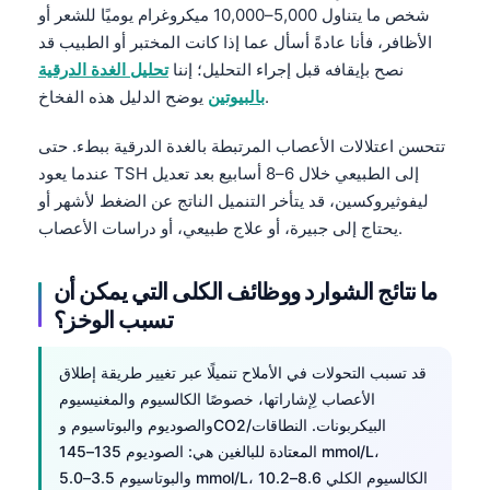
شخص ما يتناول 5,000–10,000 ميكروغرام يوميًا للشعر أو
الأظافر، فأنا عادةً أسأل عما إذا كانت المختبر أو الطبيب قد
نصح بإيقافه قبل إجراء التحليل؛ إننا
تحليل الغدة الدرقية
يوضح الدليل هذه الفخاخ.
بالبيوتين
تتحسن اعتلالات الأعصاب المرتبطة بالغدة الدرقية ببطء. حتى
عندما يعود TSH إلى الطبيعي خلال 6–8 أسابيع بعد تعديل
ليفوثيروكسين، قد يتأخر التنميل الناتج عن الضغط لأشهر أو
يحتاج إلى جبيرة، أو علاج طبيعي، أو دراسات الأعصاب.
ما نتائج الشوارد ووظائف الكلى التي يمكن أن
تسبب الوخز؟
قد تسبب التحولات في الأملاح تنميلًا عبر تغيير طريقة إطلاق
الأعصاب لِإشاراتها، خصوصًا الكالسيوم والمغنيسيوم
والصوديوم والبوتاسيوم وCO2/البيكربونات. النطاقات
المعتادة للبالغين هي: الصوديوم 135–145 mmol/L،
والبوتاسيوم 3.5–5.0 mmol/L، الكالسيوم الكلي 8.6–10.2