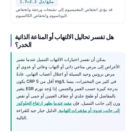
1.7–2.2 ملغ/دل
Català
قد يؤدي انخفاض المغنيسيوم إلى تشنجات ورجفة وانخفاض
O‘zbekcha
البوتاسيوم وانخفاض الكالسيوم.
Українська
አማርኛ
هل تفسر تحاليل الالتهاب أو المناعة الذاتية
الخدر؟
Kiswahili
ភាសាខ្មែរ
يمكن أن تفسر اختبارات الالتهاب التنميل عندما تشير
ဗမာစာ
الأعراض إلى مرض مناعي ذاتي أو التهاب وعائي أو عدوى أو
مرض بروتين وحيد النسيلة أو اعتلال أعصاب التهابي. عادةً
ไทย
يكون CRP أقل من 5 mg/L في كثير من المختبرات، بينما
Tagalog
يتغير ESR بدرجة كبيرة حسب العمر والجنس. إذا وُجد تورم
Tiếng Việt
بالمفاصل أو طفح جلدي أو جفاف العينين أو حمى أو نقص
وزن إلى جانب التنميل، فإن
مفيد عندما يظهر ارتفاع الجلوكوز
Bahasa Melayu
إلى جانب عدوى أو مؤشرات التهابية.
الدليل خيار جيد للقراءة
മലയാളം
التالية.
ಕನ್ನಡ
ગુજરાતી