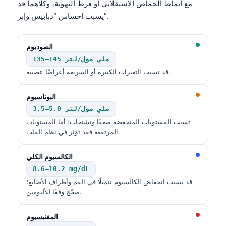
Gàidhlig
مع أنماط الحماض الاستقلابي أو فرط التهوية، وكلاهما قد
يسبب إحساس “دبابيس وإبر”.
Euskara
Македонски јазик
الصوديوم
Latviešu valoda
135–145 ملي مول/لتر
Galego
قد تسبب التغيرات الكبيرة أو السريعة أعراضًا عصبية.
অসমীয়া
البوتاسيوم
සිංහල
3.5–5.0 ملي مول/لتر
سنڌي
تسبب المستويات المنخفضة ضعفًا وتشنجات؛ أما المستويات
المرتفعة فقد تؤثر في نظم القلب.
پښتو
الكالسيوم الكلي
Slovenčina
8.6–10.2 mg/dL
قد يسبب انخفاض الكالسيوم تنميلًا في الفم وأطراف الأصابع؛
Hrvatski
صحّح وفقًا للألبومين.
Suomi
المغنيسيوم
Қазақ тілі