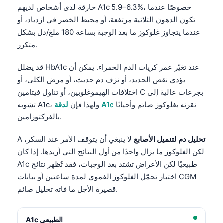
حارقة لدى أشخاص لديهم A1c 5.9–6.3%، خصوصًا عندما
تكون الدهون الثلاثية مرتفعة، أو محيط الخصر في ازدياد، أو
عندما يتجاوز غلوكوز ما بعد الوجبة بساعة 180 ملغ/دل بشكل
متكرر.
قد يضلل HbA1c عند تغيّر عمر كريات الدم الحمراء. يمكن أن
يؤدي نقص الحديد، أو نزف دم حديث، أو مرض الكلى، أو
اختلافات الهيموغلوبين، أو تناول فيتامين C بجرعات عالية إلى
نقرنه بغلوكوز صائم وأحيانًا
لدقة A1c
تشويه A1c، ولهذا فإن
بالفركتوزامين.
تحليل دم لتنميل الأصابع
لا ينبغي أن يتوقف الأمر عند السكر،
A
لكن الغلوكوز ما يزال واحدًا من أول النتائج التي أريدها. إذا كان
A1c طبيعيًا لكن الأعراض تشتد بعد الوجبات، فقد تُظهر نتائج
اختبار تحمّل الغلوكوز الفموي لمدة ساعتين أو بيانات CGM
قصيرة الأجل ما فاته تحليل صائم.
A1c الطبيعي