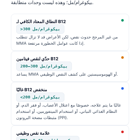
بيكوغرام/مل؛ وهذه ليست وحدات متطابقة.
النطاق المعتاد الكافي لـ B12
>300 بيكوغرام/مل
من غير المرجح حدوث نقص، لكن الأعراض قد لا تزال تتطلب
MMA إذا كانت عوامل الخطورة مرتفعة.
حدّي لنقص فيتامين B12
200–300 بيكوغرام/مل
يساعد MMA أو الهوموسيستين على كشف النقص الوظيفي.
غالبًا B12 منخفض
<200 بيكوغرام/مل
غالبًا ما يتم علاجه، خصوصًا مع اعتلال الأعصاب، أو فقر الدم، أو
النظام الغذائي النباتي، أو استخدام الميتفورمين، أو استخدام
مثبطات مضخة البروتون (PPI).
علامة نقص وظيفي