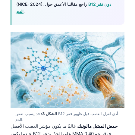
B12 دون فقر
(NICE، 2024). راجع مقالتنا الأعمق حول
.
الدم
الشكل 3:
قد يسبب نقص B12 أذى لعزل العصب قبل ظهور فقر
الدم.
حمض الميثيل مالونيك
غالبًا ما يكون مؤشر العصب الأفضل
عندما يكون B12 على الحدّ. يدعم MMA فوق نحو 0.40