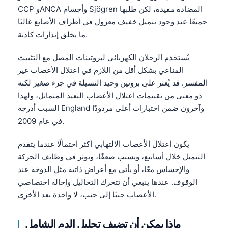
Čeština
CCP وANCA وأجسام Sjögren المضادة مفيدة، لكن طلبها
جميعًا عند وجود تنميل خفيف معزول في أطراف الأصابع غالبًا
日本語
ما يخلق إنذارات كاذبة.
Eesti
Azərbaycan dili
يُستخدم الرحلان الكهربائي لبروتينات المصل مع التثبيت
المناعي بشكل أقل من اللازم في اعتلال الأعصاب غير
Bosanski
المفسر. قد يُعثر على بروتين وحيد النسيلة في جزء صغير لكنه
Svenska
ذو معنى من تقييمات اعتلال الأعصاب البعيد المتماثل، ولهذا
Српски језик
السبب أدرجه England وآخرون ضمن اختبارات أعلى مردودًا
في عام 2009.
Íslenska
Հայերեն
يكون اعتلال الأعصاب الالتهابي أكثر احتمالًا عندما يتقدم
التنميل خلال أسابيع، ويسبب ضعفًا، ويؤثر في وظائف الحركة
Bahasa Indonesia
والإحساس معًا، أو يأتي مع أعراض ذاتية مثل الدوخة عند
हिन्दी
الوقوف. عندها ينبغي أن تتحرك التحاليل وإحالة اختصاصي
Nederlands
الأعصاب جنبًا إلى جنب، لا واحدة بعد الأخرى.
Dansk
ماذا يمكن أن تضيف
تحليل الدم الشامل
Български