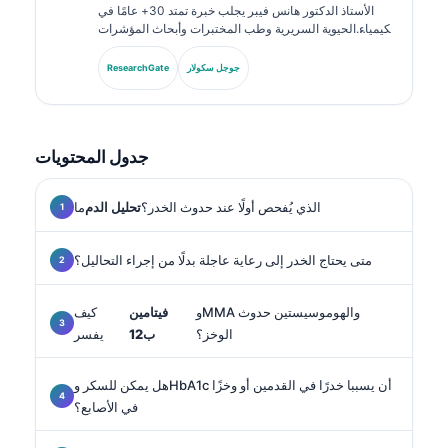
الأستاذ الدكتور هانس فيبر يجلب خبرة تمتد 30+ عامًا في
الكيمياء الحيوية السريرية وطب المختبرات وأبحاث المؤشرات
الحيوية. بصفته الرئيس السابق للجمعية الألمانية للكيمياء
السريرية، يتخصص في تحليل لوحات التشخيص، وتوحيد
جوجل سكولار
ResearchGate
المؤشرات الحيوية، والطب المخبري المدعوم بالذكاء
الاصطناعي.
جدول المحتويات
الذي يُفحص أولًا عند حدوث الخدر؟
تحليل الدم
ما
متى يحتاج الخدر إلى رعاية عاجلة بدلًا من إجراء التحاليل؟
وMMA والهوموسيستين حدوث
فيتامين
كيف
الوخز؟
ب12
يفسر
هل يمكن للسكر وHbA1c أن يسببا خدرًا في القدمين أو وخزًا
في الأصابع؟