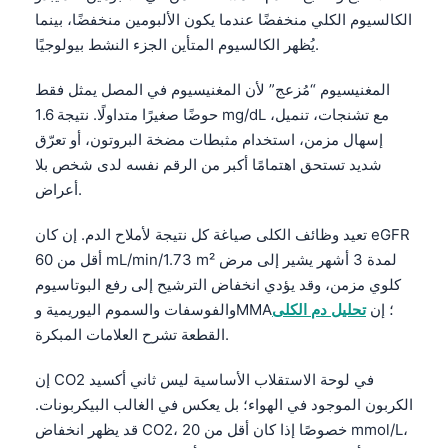
الكالسيوم الكلي منخفضًا عندما يكون الألبومين منخفضًا، بينما
Frysk
يُظهر الكالسيوم المتأين الجزء النشط بيولوجيًا.
Esperanto
Беларуская мова
المغنيسيوم “مُزعج” لأن المغنيسيوم في المصل يمثل فقط
حوضًا صغيرًا متداولًا. نتيجة 1.6 mg/dL مع تشنجات، تنميل،
Татар теле
إسهال مزمن، استخدام مثبطات مضخة البروتون، أو تعرّق
Кыргызча
شديد تستحق اهتمامًا أكبر من الرقم نفسه لدى شخص بلا
ئۇيغۇرچە
أعراض.
Cebuano
تعيد وظائف الكلى صياغة كل نتيجة لأملاح الدم. إن كان eGFR
Basa Jawa
أقل من 60 mL/min/1.73 m² لمدة 3 أشهر يشير إلى مرض
كلوي مزمن، وقد يؤدي انخفاض الترشيح إلى رفع البوتاسيوم
ພາສາລາວ
والفوسفات والسموم اليوريمية وMMA؛ إن
تحليل دم الكلى
Монгол
القطعة تشرح العلامات المبكرة.
Afrikaans
إن CO2 في لوحة الاستقلاب الأساسية ليس ثاني أكسيد
العربية المغربية
الكربون الموجود في الهواء؛ بل يعكس في الغالب البيكربونات.
Occitan
قد يظهر انخفاض CO2، خصوصًا إذا كان أقل من 20 mmol/L،