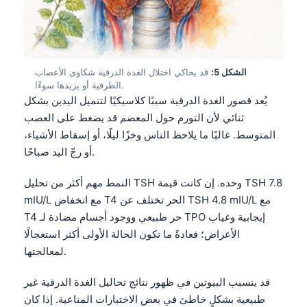
الشكل 5:
قد يحاكي اختلال الغدة الدرقية شكاوى الأعصاب
الطرفية أو يزيدها سوءًا.
يُعد قصور الغدة الدرقية سببًا كلاسيكيًا لتنميل اليدين بشكل
ثنائي لأن التورم حول المعصم قد يضغط على العصب
المتوسط. غالبًا ما يلاحظ الناس وخزًا ليلًا، أو إسقاط الأشياء،
أو رجّ اليد صباحًا.
النمط مهم أكثر من تحليل TSH وحده. إن كانت قيمة TSH 7.8
mIU/L مع انخفاض T4 الحر تختلف عن TSH 4.8 mIU/L مع
T4 حر طبيعي ووجود أجسام مضادة لـ TPO إيجابية وغياب
الأعراض؛ فعادةً ما تكون الحالة الأولى أكثر استعجالًا
لمعالجتها.
قد يتسبب البيوتين في ظهور نتائج تحاليل الغدة الدرقية غير
طبيعية بشكلٍ خاطئ في بعض الاختبارات المناعية. إذا كان