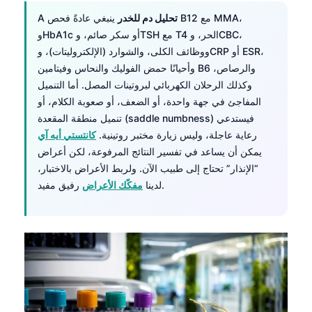
تحليل دم للخدر
ينبغي عادةً فحص B12 مع MMA،
A
وHbA1c أو سكر صائم، وTSH مع T4 الحر، وCBC،
ووظائف الكلى، والشوارد (الإلكتروليتات)، وCRP أو ESR،
وأحيانًا حمض الفوليك والنحاس وفيتامين B6 والرصاص،
وكذلك الرحلان الكهربائي لبروتينات المصل. أما التنميل
المفاجئ في جهة واحدة، أو الضعف، أو صعوبة الكلام، أو
تنميل منطقة المقعدة (saddle numbness) فيستدعي
رعاية عاجلة، وليس زيارة مختبر روتينية.
كانتستي أيه آي
يمكن أن يساعد في تفسير النتائج المرفوعة، لكن أعراض
“الإنذار” تحتاج إلى طبيب الآن. ولربط الأعراض بالاختبار،
رفيق مفيد.
لدينا
مفكّك الأعراض