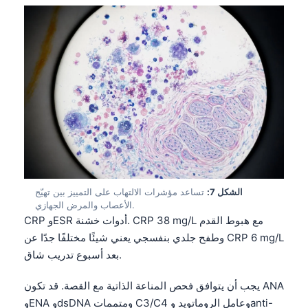
தமிழ்
తెలుగు
मराठी
اردو
বাংলা
Shqip
Magyar
Slovenščina
الشكل 7:
تساعد مؤشرات الالتهاب على التمييز بين تهيّج
한국어
الأعصاب والمرض الجهازي.
CRP وESR أدوات خشنة. CRP 38 mg/L مع هبوط القدم
Polski
وطفح جلدي بنفسجي يعني شيئًا مختلفًا جدًا عن CRP 6 mg/L
Lietuvių kalba
بعد أسبوع تدريب شاق.
Русский
يجب أن يتوافق فحص المناعة الذاتية مع القصة. قد تكون ANA
ქართული
وENA وdsDNA ومتممات C3/C4 وعامل الروماتويد وanti-