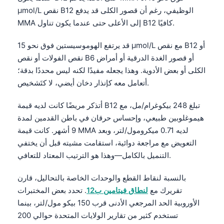
µmol/L نقص B12 الوظيفي، رغم أن قصور الكلى قد يدفع
MMA إلى الأعلى حتى عندما يكون تناول B12 كافيًا.
قد يرتفع الهوموسيستين فوق نحو 15 µmol/L مع نقص B12 أو
نقص الفولات أو نقص B6 أو قصور الغدة الدرقية أو أمراض
الكلى أو بعض الأدوية. وهذا يجعله مفيدًا لكنه ليس محددًا بدقة؛
أتعامل معه كإنذار دخان أيضي، لا كتَشخيص.
أتذكر مريضًا كانت لديه قيمة B12 تبلغ 248 بيكوغرام/مل، مع
هيموغلوبين طبيعي، وإحساس حرقان في باطن القدمين لمدة
9 أشهر. كانت قيمة MMA لديه 0.71 ميكرومول/لتر، وبعد
التعويض مع مراجعة دوائية، استقامت مشيته قبل أن يختفي
التنميل بالكامل—وهذا هو الترتيب المعتاد للتعافي.
بالنسبة لنقاط القطع والوحدات الخاصة بالتحاليل، قارن
تقريرك مع
لنطاق فيتامين ب12
. تحدد بعض المختبرات
الأوروبية الحد المرجعي الأدنى قرب 150 بيكو مول/لتر، بينما
تستخدم كثير من تقارير الولايات المتحدة حوالي 200