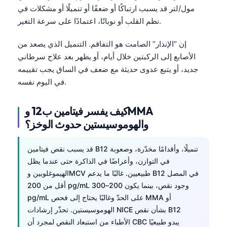
مول/لتر قد يسبب ارتباكًا أو ضعفًا أو تنميلًا أو مشكلات في
نظم القلب أو نوباتًا، اعتمادًا على سرعة التغير.
إن “الإنذار” الصامت هو التفاقم. التنميل الذي يصعد من
الأصابع إلى الركبتين خلال أيام، أو يظهر بعد علاج سرطاني
جديد، أو يتبع عدوى حديثة مع ضعف في الساق يجب تقييمه
في اليوم نفسه.
كيف يفسر
فيتامين ب12
وMMA
والهوموسيستين حدوث الوخز؟
قد يسبب نقص فيتامين B12 تنميلًا، وأقدامًا مخدّرة، وصعوبة
في التوازن، وأعراضًا في الذاكرة حتى عندما يظل
الهيموغلوبين وMCV طبيعيين. غالبًا ما يدعم B12 في المصل
أقل من 200 pg/mL وجود نقص، بينما يكون 200–300
pg/mL على الحدّ وغالبًا يحتاج إلى فحص MMA أو
الهوموسيستين. تحذّر إرشادات NICE بشأن نقص B12
الأطباء من استبعاد النقص لمجرد أن CBC يبدو طبيعيًا