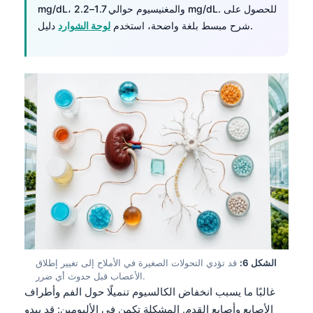
mg/dL، والمغنيسيوم حوالي 1.7–2.2 mg/dL. للحصول على
دليل.
شرح مبسط بلغة واضحة، استخدم
لوحة الشوارد
الشكل 6:
قد تؤدي التحولات الصغيرة في الأملاح إلى تغيير إطلاق
الأعصاب قبل حدوث أي ضرر.
Norsk bokmål
غالبًا ما يسبب انخفاض الكالسيوم تنميلًا حول الفم وأطراف
Ślōnskŏ gŏdka
الأصابع وأصابع القدم. المشكلة تكمن في الألبومين: قد يبدو