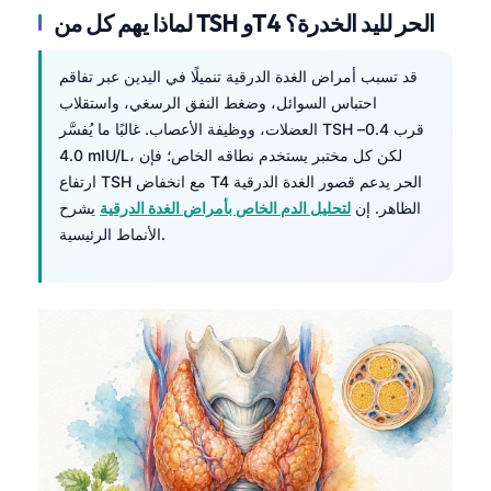
لماذا يهم كل من TSH وT4 الحر لليد الخدرة؟
قد تسبب أمراض الغدة الدرقية تنميلًا في اليدين عبر تفاقم
احتباس السوائل، وضغط النفق الرسغي، واستقلاب
العضلات، ووظيفة الأعصاب. غالبًا ما يُفسَّر TSH قرب 0.4–
4.0 mIU/L، لكن كل مختبر يستخدم نطاقه الخاص؛ فإن
ارتفاع TSH مع انخفاض T4 الحر يدعم قصور الغدة الدرقية
الظاهر. إن
لتحليل الدم الخاص بأمراض الغدة الدرقية
يشرح
الأنماط الرئيسية.