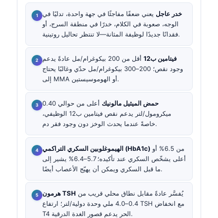
خدر عاجل
يعني ضعفًا مفاجئًا في جهة واحدة، تدليًا في
الوجه، صعوبة في الكلام، خدرًا في منطقة السرج، أو
فقدانًا جديدًا لوظيفة المثانة—لا تنتظر تحاليل روتينية.
فيتامين ب12
أقل من 200 بيكوغرام/مل عادةً يدعم
وجود نقص؛ 200–300 بيكوغرام/مل حدّي وغالبًا يحتاج
إلى MMA أو الهوموسيستين.
حمض الميثيل مالونيك
أعلى من حوالي 0.40
ميكرومول/لتر يدعم نقص فيتامين ب12 الوظيفي،
خاصةً عندما يحدث الوخز دون وجود فقر دم.
من 6.5% أو
الهيموغلوبين السكري التراكمي (HbA1c)
أعلى يشخّص السكري عند تأكيده؛ 5.7–6.4% يشير إلى
ما قبل السكري ويمكن أن يهيّج الأعصاب أيضًا.
يُفسَّر عادةً مقابل نطاق محلي قريب من
هرمون TSH
0.4–4.0 ملي وحدة دولية/لتر؛ ارتفاع TSH مع انخفاض
T4 الحر يدعم قصور الغدة الدرقية.