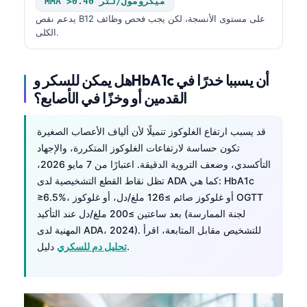
MMA >0.40 ميكرومول/لتر
يدعم نقص B12 على مستوى الأنسجة، لكن يجب فحص وظائف
الكلى.
هل يمكن للسكر وHbA1c أن يسببا خدرًا في
القدمين أو وخزًا في الأصابع؟
قد يسبب ارتفاع الغلوكوز تنميلًا لأن ألياف الأعصاب الصغيرة
تكون حساسة لارتفاعات الغلوكوز المتكررة، والإجهاد
التأكسدي، وضعف التروية الدقيقة. اعتبارًا من 7 مايو 2026،
تظل نقاط القطع التشخيصية لدى ADA كما هي: HbA1c
≥6.5%، أو غلوكوز صائم ≥126 ملغ/دل، أو غلوكوز OGTT
بعد ساعتين ≥200 ملغ/دل عند التأكيد (لجنة الممارسة
المهنية لدى ADA، 2024). للتشخيص مقابل المتابعة، اقرأ
دليل.
تحليل دم للسكري