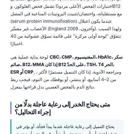
اختبارات الفحص الأعلى مردودًا تشمل فحص الغلوكوز، وB12
مع مستقلباته، واحتضان/تثبيت البروتينات المناعية في المصل
(serum protein immunofixation) عندما يكون اعتلال
الأعصاب غير مفسَّر (England وآخرون، 2009). ولهذا السبب
تتفوّق “لوحة أولى مركزة” على قائمة تسوّق عشوائية من 40
اختبارًا.
CBC، CMP، المغنيسيوم، HbA1c، سكر
لوحة بداية عملية هي
صائم، B12، MMA إذا كان B12 على الحدّ، TSH، T4 الحر،
, ، ومراجعة الأدوية. إذا كان التنميل مستمرًا لأكثر
ESR أو CRP
من 2–4 أسابيع، أو ينتشر، أو يوقظك من النوم، فيجب ربط
نتائج الدم بالفحص العصبي بدل قراءتها بمعزل.
متى يحتاج الخدر إلى رعاية عاجلة بدلًا من
إجراء التحاليل؟
يحتاج التنميل إلى رعاية عاجلة عندما يبدأ فجأة، أو يؤثر في
جهة واحدة، أو يأتي مع ضعف، أو تدلّي في الوجه، أو صعوبة