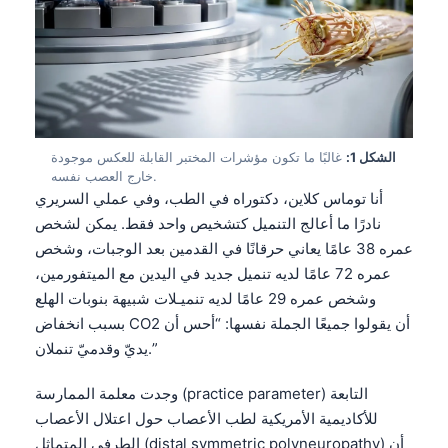
الشكل 1:
غالبًا ما تكون مؤشرات المختبر القابلة للعكس موجودة
خارج العصب نفسه.
أنا توماس كلاين، دكتوراه في الطب، وفي عملي السريري
نادرًا ما أعالج التنميل كتشخيص واحد فقط. يمكن لشخص
عمره 38 عامًا يعاني حرقانًا في القدمين بعد الوجبات، وشخص
عمره 72 عامًا لديه تنميل جديد في اليدين مع الميتفورمين،
وشخص عمره 29 عامًا لديه تنميـلات شبيهة بنوبات الهلع
بسبب انخفاض CO2 أن يقولوا جميعًا الجملة نفسها: “أحس أن
يديّ وقدميّ تنملان.”
وجدت معلمة الممارسة (practice parameter) التابعة
للأكاديمية الأمريكية لطب الأعصاب حول اعتلال الأعصاب
الطرفي المتماثل (distal symmetric polyneuropathy) أن