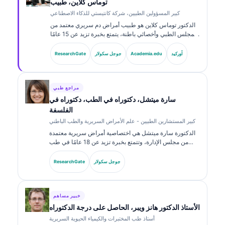
توماس كلاين، طبيب
كبير المسؤولين الطبيين، شركة كانتيستي للذكاء الاصطناعي
الدكتور توماس كلاين هو طبيب أمراض دم سريري معتمد من
المجلس الطبي وأخصائي باطنة، يتمتع بخبرة تزيد عن 15 عامًا
في طب المختبرات والتحليل السريري المدعوم بالذكاء
الاصطناعي. بصفته كبير مسؤولي الشؤون الطبية في
أوركيد
Academia.edu
جوجل سكولار
ResearchGate
Kantesti AI، يوفّر إشرافًا سريريًا على دقة المعلومات الطبية
للشبكة العصبية المملوكة. وقد نشر الدكتور كلاين على نطاق
واسع حول تفسير المؤشرات الحيوية والتشخيصات المخبرية
في موضوعات طب المختبرات.
مراجع طبي
سارة ميتشل، دكتوراه في الطب، دكتوراه في
الفلسفة
كبير المستشارين الطبيين - علم الأمراض السريرية والطب الباطني
الدكتورة سارة ميتشل هي اختصاصية أمراض سريرية معتمدة
من مجلس الإدارة، وتتمتع بخبرة تزيد عن 18 عامًا في طب
المختبرات والتحليل التشخيصي. تحمل شهادات تخصص في
الكيمياء السريرية، ونشرت على نطاق واسع حول لوحات
جوجل سكولار
ResearchGate
المؤشرات الحيوية والتحليل في الممارسة السريرية.
خبير مساهم
الأستاذ الدكتور هانز ويبر، الحاصل على درجة الدكتوراه
أستاذ طب المختبرات والكيمياء الحيوية السريرية