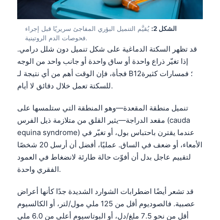
الشكل 2:
يُقيَّم التنميل البؤري المفاجئ سريريًا قبل إجراء
فحوصات الدم الروتينية.
قد تظهر السكتة الدماغية على شكل تنميل دون شلل درامي.
إذا تغيّر ذراع واحدة أو ساق واحدة أو جانب واحد من الوجه
فجأة، فإن الوقت أهم من أي نتيجة لـ B12؛ فمسارات كثيرة
للسكتة تعمل خلال دقائق لا أيام.
تنميل منطقة المقعدة—وهو المنطقة التي ستلمسها على
مقعد الدراجة—يثير القلق من متلازمة ذيل الفرس (cauda
equina syndrome) عندما يقترن باحتباس بول، أو تغيّر في
الأمعاء، أو ضعف في الساق. عمليًا، أفضل أن أرسل 20 شخصًا
لتقييم عاجل بدل أن أفوّت حالة طارئة لانضغاط في العمود
الفقري واحدة.
قد تشعر أيضًا اضطرابات الشوارد الشديدة جدًا كأنها أعراض
عصبية. فالصوديوم أقل من 125 ملي مول/لتر، أو الكالسيوم
أقل من نحو 7.5 ملغ/دل، أو البوتاسيوم أعلى من 6.0 ملي