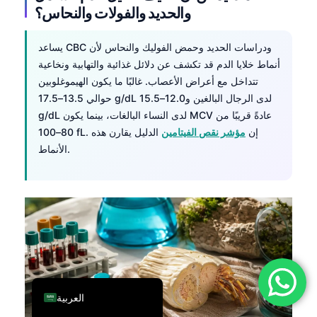
والحديد والفولات والنحاس؟
فارسی
简体中文
يساعد CBC ودراسات الحديد وحمض الفوليك والنحاس لأن
Română
أنماط خلايا الدم قد تكشف عن دلائل غذائية والتهابية ونخاعية
تتداخل مع أعراض الأعصاب. غالبًا ما يكون الهيموغلوبين
Türkçe
حوالي 13.5–17.5 g/dL لدى الرجال البالغين و12.0–15.5
Ελληνικά
g/dL لدى النساء البالغات، بينما يكون MCV عادةً قريبًا من
80–100 fL. إن
مؤشر نقص الفيتامين
الدليل يقارن هذه
Português
الأنماط.
Español
Italiano
עִבְרִית
Français
Deutsch
English
العربية