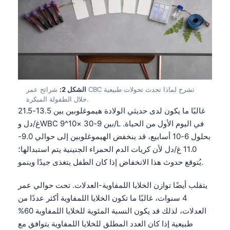
تشرح لماذا تحدث تحولات طبيعية
CBC
شرائح عمر
الشكل 2:
خلال الطفولة المبكرة.
غالبًا ما يكون لدى حديثي الولادة هيموغلوبين بين 13.5-21.5
غ/دل وWBC بين 9-30 ×10^9/L في اليوم الأول من الحياة.
بحلول 6-10 أسابيع، قد ينخفض الهيموغلوبين إلى حوالي 9.0-
11.0 غ/دل لأن كريات الدم الحمراء الجنينية يتم استبدالها؛
يُتوقع حدوث هذا الانخفاض إذا كان الطفل يتغذى جيدًا وينمو.
يتقلب أيضًا توازن الخلايا اللمفاوية-العدلات. تحت حوالي عمر
4 سنوات، غالبًا ما تكون الخلايا اللمفاوية أكثر عددًا من
العدلات، لذلك قد يكون النسبة المئوية للخلايا اللمفاوية 60%
طبيعية إذا كان العدد المطلق للخلايا اللمفاوية يتوافق مع