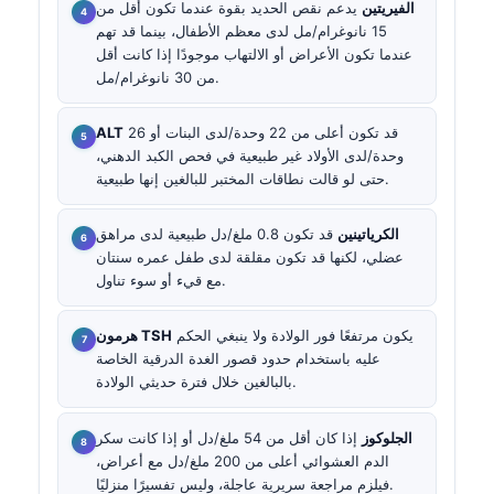
الفيريتين
يدعم نقص الحديد بقوة عندما تكون أقل من
15 نانوغرام/مل لدى معظم الأطفال، بينما قد تهم
عندما تكون الأعراض أو الالتهاب موجودًا إذا كانت أقل
من 30 نانوغرام/مل.
قد تكون أعلى من 22 وحدة/لدى البنات أو 26
ALT
وحدة/لدى الأولاد غير طبيعية في فحص الكبد الدهني،
حتى لو قالت نطاقات المختبر للبالغين إنها طبيعية.
الكرياتينين
قد تكون 0.8 ملغ/دل طبيعية لدى مراهق
عضلي، لكنها قد تكون مقلقة لدى طفل عمره سنتان
مع قيء أو سوء تناول.
يكون مرتفعًا فور الولادة ولا ينبغي الحكم
هرمون TSH
عليه باستخدام حدود قصور الغدة الدرقية الخاصة
بالبالغين خلال فترة حديثي الولادة.
الجلوكوز
إذا كان أقل من 54 ملغ/دل أو إذا كانت سكر
الدم العشوائي أعلى من 200 ملغ/دل مع أعراض،
فيلزم مراجعة سريرية عاجلة، وليس تفسيرًا منزليًا.