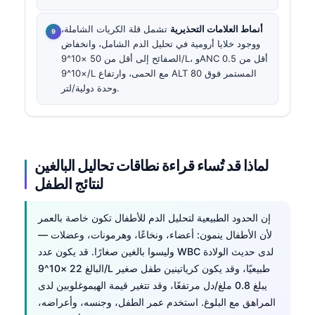
أنماط العلامات التحذيرية
تشمل قلة الكريات الشاملة،
ووجود خلايا أرومية في
تحليل الدم الشامل
، وانخفاض
الصفائح إلى أقل من 50 ×10^9/L، وANC أقل من 0.5
×10^9/L مع الحمى، وارتفاع ALT المستمر فوق 80
وحدة دولية/لتر.
لماذا قد تُساء قراءة نطاقات تحاليل البالغين
لنتائج الطفل
إن الحدود الطبيعية لتحليل الدم للأطفال تكون خاصة بالعمر
لأن الأطفال ينمون: أعضاء، ونخاعًا، وهرمونات، وعضلات —
وليسوا بالغين صغارًا. قد يكون عدد WBC لدى حديث الولادة
البالغ 22 ×10^9/L طبيعيًا، وقد يكون كرياتينين طفل صغير
يبلغ 0.8 ملغ/دل مرتفعًا، وقد تتغير قيمة الهيموغلوبين لدى
المراهق مع البلوغ. استخدم عمر الطفل، وجنسه، وأعراضه،