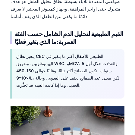
صياغتي المعتادة للآباء بسيطة: نطاق تحليل الطفل هو هدف
متحرك حتى أواخر المراهقة، وجهاز كمبيوتر المختبر لا يعرف
دائمًا ما يكفي عن الطفل الذي يقف أمامنا.
القيم الطبيعية لتحليل الدم الشامل حسب الفئة
العمرية: ما الذي يتغير فعليًا
الطبيعي للأطفال أكثر ما يتغير في
CBC
يتغير نطاق
الهيموغلوبين، وتفريق WBC، وMCV، والعدلات خلال أول 5
سنوات. تكون الصفائح أكثر ثباتًا، وغالبًا حوالي 150-450
×10^9/L، لكن معنى عدد الصفائح يعتمد على العدوى، وحالة
الحديد، وما إذا كانت العينة قد تَخثَّرت.