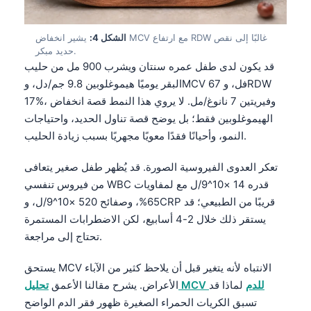
الشكل 4:
يشير انخفاض MCV مع ارتفاع RDW غالبًا إلى نقص
حديد مبكر.
قد يكون لدى طفل عمره سنتان ويشرب 900 مل من حليب
البقر يوميًا هيموغلوبين 9.8 جم/دل، وMCV 67 فل، وRDW
17%، وفيريتين 7 نانوغ/مل. لا يروي هذا النمط قصة انخفاض
الهيموغلوبين فقط؛ بل يوضح قصة تناول الحديد، واحتياجات
النمو، وأحيانًا فقدًا معويًا مجهريًا بسبب زيادة الحليب.
تعكر العدوى الفيروسية الصورة. قد يُظهر طفل صغير يتعافى
من فيروس تنفسي WBC قدره 14 ×10^9/ل مع لمفاويات
65%، وصفائح 520 ×10^9/ل، وCRP قريبًا من الطبيعي؛ قد
يستقر ذلك خلال 2-4 أسابيع، لكن الاضطرابات المستمرة
تحتاج إلى مراجعة.
يستحق MCV الانتباه لأنه يتغير قبل أن يلاحظ كثير من الآباء
تحليل MCV للدم
لماذا قد
الأعراض. يشرح مقالنا الأعمق
تسبق الكريات الحمراء الصغيرة ظهور فقر الدم الواضح