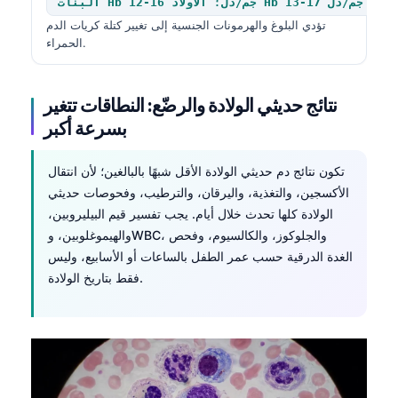
البنات Hb 12-16 جم/دل؛ الأولاد Hb 13-17 جم/دل
تؤدي البلوغ والهرمونات الجنسية إلى تغيير كتلة كريات الدم
الحمراء.
نتائج حديثي الولادة والرضّع: النطاقات تتغير
بسرعة أكبر
تكون نتائج دم حديثي الولادة الأقل شبهًا بالبالغين؛ لأن انتقال
الأكسجين، والتغذية، واليرقان، والترطيب، وفحوصات حديثي
الولادة كلها تحدث خلال أيام. يجب تفسير قيم البيليروبين،
والهيموغلوبين، وWBC، والجلوكوز، والكالسيوم، وفحص
الغدة الدرقية حسب عمر الطفل بالساعات أو الأسابيع، وليس
فقط بتاريخ الولادة.