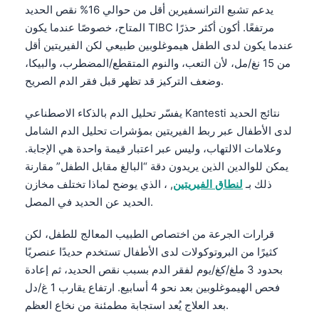
يدعم تشبع الترانسفيرين أقل من حوالي 16% نقص الحديد
Català
المتاح، خصوصًا عندما يكون TIBC مرتفعًا. أكون أكثر حذرًا
O‘zbekcha
عندما يكون لدى الطفل هيموغلوبين طبيعي لكن الفيريتين أقل
Українська
من 15 نغ/مل، لأن التعب، والنوم المتقطع/المضطرب، والبيكا،
وضعف التركيز قد تظهر قبل فقر الدم الصريح.
አማርኛ
Kiswahili
Kantesti نتائج الحديد
يفسّر
تحليل الدم بالذكاء الاصطناعي
ភាសាខ្មែរ
لدى الأطفال عبر ربط الفيريتين بمؤشرات
تحليل الدم الشامل
وعلامات الالتهاب، وليس عبر اعتبار قيمة واحدة هي الإجابة.
ဗမာစာ
يمكن للوالدين الذين يريدون دقة “البالغ مقابل الطفل” مقارنة
ไทย
ذلك بـ
لنطاق الفيريتين
, ، الذي يوضح لماذا تختلف مخازن
Tagalog
الحديد عن الحديد في المصل.
Tiếng Việt
قرارات الجرعة من اختصاص الطبيب المعالج للطفل، لكن
Bahasa Melayu
كثيرًا من البروتوكولات لدى الأطفال تستخدم حديدًا عنصريًا
بحدود 3 ملغ/كغ/يوم لفقر الدم بسبب نقص الحديد، ثم إعادة
മലയാളം
فحص الهيموغلوبين بعد نحو 4 أسابيع. ارتفاع يقارب 1 غ/دل
ಕನ್ನಡ
بعد العلاج يُعد استجابة مطمئنة من نخاع العظم.
ગુજરાતી