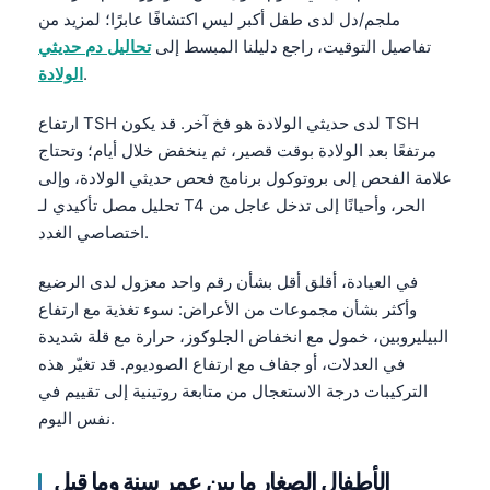
ملجم/دل لدى طفل أكبر ليس اكتشافًا عابرًا؛ لمزيد من
تفاصيل التوقيت، راجع دليلنا المبسط إلى
تحاليل دم حديثي
.
الولادة
ارتفاع TSH لدى حديثي الولادة هو فخ آخر. قد يكون TSH
مرتفعًا بعد الولادة بوقت قصير، ثم ينخفض خلال أيام؛ وتحتاج
علامة الفحص إلى بروتوكول برنامج فحص حديثي الولادة، وإلى
تحليل مصل تأكيدي لـ T4 الحر، وأحيانًا إلى تدخل عاجل من
اختصاصي الغدد.
في العيادة، أقلق أقل بشأن رقم واحد معزول لدى الرضيع
وأكثر بشأن مجموعات من الأعراض: سوء تغذية مع ارتفاع
البيليروبين، خمول مع انخفاض الجلوكوز، حرارة مع قلة شديدة
في العدلات، أو جفاف مع ارتفاع الصوديوم. قد تغيّر هذه
التركيبات درجة الاستعجال من متابعة روتينية إلى تقييم في
نفس اليوم.
الأطفال الصغار ما بين عمر سنة وما قبل