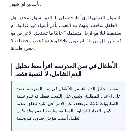
بأسابيع أو أشهر.
السؤال العملي الذي أطرحه على الوالدين سؤال محدد: هل
الطفل شاحب، يلهث مع اللعب، يأكل أشياء غير غذائية، أم
يستيقظ ليلًا مع أرجل متململة؟ غالبًا ما تستحق الأعراض مع
فيريتين أقل من 15 نانوغ/مل علاجًا وإعادة فحص مخططة، لا
مجرد طمأنة.
الأطفال في سن المدرسة: اقرأ نمط تحليل
الدم الشامل، لا النسبة فقط
تفسير تحليل الدم الشامل للأطفال في سن المدرسة يعتمد
على الأعداد المطلقة، وليس على النِّسب فقط. قد تبدو نسبة
اللمفاويات 55% مرتفعة، لكن الأمر أقل إثارة للقلق عندما
تكون الأعداد اللمفاوية المطلقة مناسبة للعمر وقد يكون
الطفل أصيب مؤخرًا بعدوى فيروسية.