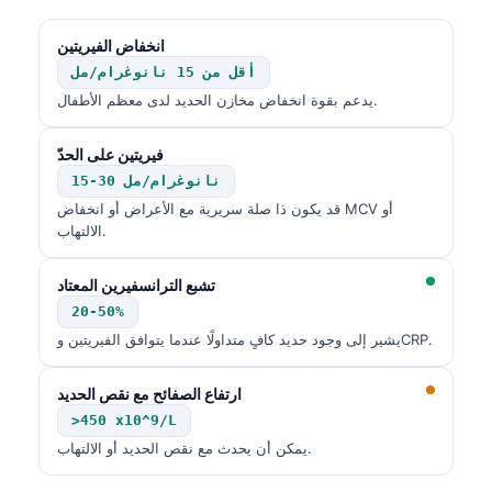
தமிழ்
انخفاض الفيريتين
తెలుగు
أقل من 15 نانوغرام/مل
يدعم بقوة انخفاض مخازن الحديد لدى معظم الأطفال.
मराठी
اردو
فيريتين على الحدّ
বাংলা
15-30 نانوغرام/مل
قد يكون ذا صلة سريرية مع الأعراض أو انخفاض MCV أو
Shqip
الالتهاب.
Magyar
تشبع الترانسفيرين المعتاد
Slovenščina
20-50%
한국어
يشير إلى وجود حديد كافٍ متداولًا عندما يتوافق الفيريتين وCRP.
Polski
ارتفاع الصفائح مع نقص الحديد
Lietuvių kalba
>450 x10^9/L
Русский
يمكن أن يحدث مع نقص الحديد أو الالتهاب.
ქართული