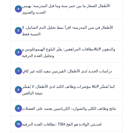
الأطفال الصغار ما بين عمر سنة وما قبل المدرسة: يهيمن
الحديد والعدوى
الأطفال في سن المدرسة: اقرأ نمط تحليل الدم الشامل، لا
النسبة فقط
نطاقات المراهقين: يغيّر البلوغ الهيموغلوبين وALP والدهون
وتحليل الغدة الدرقية
دراسات الحديد لدى الأطفال: الفيريتين مفيد لكنه غير كافٍ
مؤشرات وظائف الكبد لدى الأطفال: لا يُفسَّر ALP كما تُفسَّر
نتيجة البالغين
نتائج وظائف الكلى والشوارد: الكرياتينين يعتمد على العضلات
نطاقات الغدة الدرقية: TSH لحديثي الولادة هو الفخ