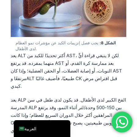
فارسی
简体中文
Română
Türkçe
الشكل 8:
يجب فصل إنزيمات الكبد عن مؤشرات نمو العظام
Ελληνικά
لدى الأطفال.
يعد ALT أكثر تحديدًا للكبد من AST، لكن لا ينبغي قراءة أيٍّ
Português
منهما بمفرده. قد يرتفع AST بعد ممارسة كرة القدم، أو
Español
النوبات، أو إصابة العضلات، أو الحقن العضلية؛ وإذا كان AST
Italiano
مرتفعًا وALT طبيعيًا، فأضيف غالبًا CK قبل افتراض مرض
كبدي.
עִבְרִית
Français
يعد ALP الفخ الكبير لدى الأطفال. قد يكون لدى طفل في سن
المدرسة ALP بين 150-500 وحدة/لتر أثناء النمو، وقد يرتفع
Deutsch
لدى المراهقين أكثر خلال الدوران السريع للعظام؛ وإذا كانت
English
GGT والبيليروبين طبيعيتين، يصبح نمو العظام أكثر احتمالًا من
العربية
ركود صفراوي.