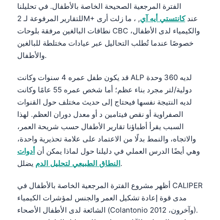
الفترة المرجعية الصحيحة الخاصة بالأطفال. في تحليلنا
للتقارير المرفوعة لـ 2M+ عند
كانتستي أيه آي
, ، ما زلت أرى
والكيمياء لدى الأطفال،
CBC
نطاقات البالغين مرفقة بلوحات
خصوصًا عندما تُطلب التحاليل عبر عيادات مختلطة للبالغين
والأطفال.
قد يكون طفل عمره 4 سنوات وكانت ALP لديه 360 وحدة
دولية/لتر مجرد بناء عظم؛ أما شخص عمره 55 عامًا وكانت
لديه النتيجة نفسها فيحتاج إلى حديث مختلف حول القنوات
الصفراوية أو نقص فيتامين د أو معدل دوران العظم. لهذا
السبب يقرأ أطباؤنا تقارير الأطفال حسب شريحة العمر،
والاتجاه، والنمط بدلًا من الاعتماد على علامة تحذيرية واحدة،
وهي أيضًا الدرس العملي في دليلنا حول لماذا يمكن أن
أدوات
يضلل.
النطاق الطبيعي لتحليل الدم
أظهر مشروع الفترة المرجعية الخاصة بالأطفال في CALIPER
مدى قوة إعادة تشكيل العمر والجنس لمؤشرات الكيمياء
الشائعة لدى الأطفال الأصحاء (Colantonio وآخرون، 2012).