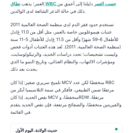
نطاق WBC حسب العمر
دليلنا إلى أعمق من
العمر؛ يذهب
ذلك في حالة الذعر الشائعة لدى الوالدين.
تستخدم حدود فقر الدم لدى منظمة الصحة العالمية 2011
عتبات هيموغلوبين خاصة بالعمر، مثل أقل من 11.0 غ/دل
للأطفال 6-59 شهرًا وأقل من 11.5 غ/دل للأطفال 5-11 سنة
(منظمة الصحة العالمية، 2011). تُعد هذه العتبات أدوات فحص
وليست تشخيصات؛ تحدد دراسات الحديد، والرتيكولوسايت،
ومؤشرات الالتهاب، والنظام الغذائي، وتاريخ النمو ما الذي
يحدث بعد ذلك.
تلميح سريري صغير: إذا كان MCV منخفضًا لكن عدد RBC
مرتفعًا ضمن الطبيعي، فأفكر في سمة الثلاسيميا أبكر من
نقص الحديد. إذا كان MCV منخفضًا، وRDW مرتفعًا،
والفيريتين منخفضًا، والصفائح مرتفعة، فإن نقص الحديد يتقدم
في القائمة.
حديث الولادة، اليوم الأول