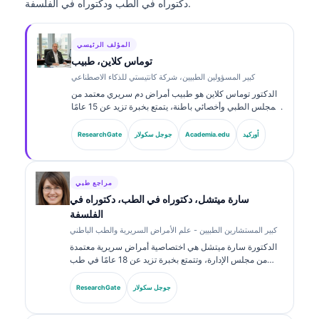
دكتوراه في الطب ودكتوراه في الفلسفة.
المؤلف الرئيسي
توماس كلاين، طبيب
كبير المسؤولين الطبيين، شركة كانتيستي للذكاء الاصطناعي
الدكتور توماس كلاين هو طبيب أمراض دم سريري معتمد من
المجلس الطبي وأخصائي باطنة، يتمتع بخبرة تزيد عن 15 عامًا
في طب المختبرات والتحليل السريري المدعوم بالذكاء
الاصطناعي. بصفته كبير مسؤولي الشؤون الطبية في
أوركيد
Academia.edu
جوجل سكولار
ResearchGate
Kantesti AI، يوفّر إشرافًا سريريًا على دقة المعلومات الطبية
للشبكة العصبية المملوكة. وقد نشر الدكتور كلاين على نطاق
واسع حول تفسير المؤشرات الحيوية والتشخيصات المخبرية
في موضوعات طب المختبرات.
مراجع طبي
سارة ميتشل، دكتوراه في الطب، دكتوراه في
الفلسفة
كبير المستشارين الطبيين - علم الأمراض السريرية والطب الباطني
الدكتورة سارة ميتشل هي اختصاصية أمراض سريرية معتمدة
من مجلس الإدارة، وتتمتع بخبرة تزيد عن 18 عامًا في طب
المختبرات والتحليل التشخيصي. تحمل شهادات تخصص في
الكيمياء السريرية، ونشرت على نطاق واسع حول لوحات
جوجل سكولار
ResearchGate
المؤشرات الحيوية والتحليل في الممارسة السريرية.