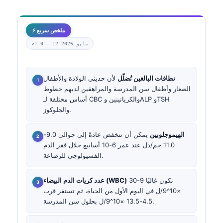
⚡ ملخص سريع
12 مايو 2026
v1.0 —
نطاقات البالغين تُضلّل
لأن حديثي الولادة والأطفال
الصغار وأطفال سن المدرسة والمراهقين لديهم خطوط
أساس مختلفة لـ CBC والكرياتينين وALP وTSH
والجلوكوز.
الهيموجلوبين
يمكن أن تنخفض عادةً إلى حوالي 9.0-
11.0 جم/دل عند عمر 6-10 أسابيع خلال فقر الدم
الفسيولوجي للرضاعة.
تكون غالبًا 9-30
عدد كريات الدم البيضاء (WBC)
×10^9/ل في اليوم الأول من الحياة، ثم تستقر قرب
4.5-13.5 ×10^9/ل بحلول سن المدرسة.