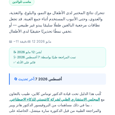
مناسب للوالدين
تتحرك نتائج المختبر لدى الأطفال مع النمو، والبلوغ، والتغذية،
والعدوى، وحتى الأنبوب المستخدم أثناء جمع العينة. قد تجعل
نطاقات مرجعية البالغين طفلًا سليمًا يبدو غير طبيعي — أو
تخفي نمطًا تحذيريًا حقيقيًا لدى الأطفال.
12 مايو 2026
📅
📖 ~11 دقيقة
📝 نُشر:
12 مايو 2026
🩺 تمت المراجعة طبيًا بواسطة:
7 أغسطس 2026
✅ قائم على الأدلة
7 أغسطس 2026
🔄 آخر تحديث:
كُتب هذا الدليل تحت قيادة
الدكتور توماس كلاين، طبيب
بالتعاون
مع
المجلس الاستشاري الطبي لشركة كانتيستي للذكاء الاصطناعي
,
، بما في ذلك مساهمات من البروفيسور الدكتور هانز ويبر
والمراجعة الطبية من قبل الدكتورة سارة ميتشل، الحاصلة على