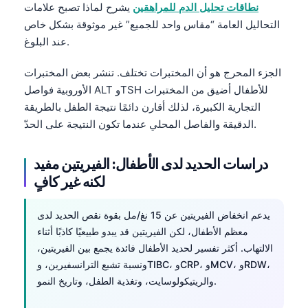
نطاقات تحليل الدم للمراهقين
يشرح لماذا تصبح علامات
Frysk
التحاليل العامة “مقاس واحد للجميع” غير موثوقة بشكل خاص
Esperanto
عند البلوغ.
Беларуская мова
الجزء المحرج هو أن المختبرات تختلف. تنشر بعض المختبرات
Татар теле
الأوروبية فواصل ALT وTSH للأطفال أضيق من المختبرات
Кыргызча
التجارية الكبيرة، لذلك أقارن دائمًا نتيجة الطفل بالطريقة
الدقيقة والفاصل المحلي عندما تكون النتيجة على الحدّ.
ئۇيغۇرچە
Cebuano
دراسات الحديد لدى الأطفال: الفيريتين مفيد
Basa Jawa
لكنه غير كافٍ
ພາສາລາວ
يدعم انخفاض الفيريتين عن 15 نغ/مل بقوة نقص الحديد لدى
Монгол
معظم الأطفال، لكن الفيريتين قد يبدو طبيعيًا كاذبًا أثناء
Afrikaans
الالتهاب. أكثر تفسير لحديد الأطفال فائدة يجمع بين الفيريتين،
العربية المغربية
ونسبة تشبع الترانسفيرين، وTIBC، وCRP، وMCV، وRDW،
والريتيكولوسايت، وتغذية الطفل، وتاريخ النمو.
Occitan