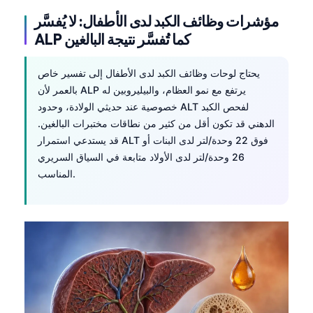
Čeština
مؤشرات وظائف الكبد لدى الأطفال: لا يُفسَّر
日本語
ALP كما تُفسَّر نتيجة البالغين
Eesti
يحتاج
لوحات وظائف الكبد
لدى الأطفال إلى تفسير خاص
Azərbaycan dili
بالعمر لأن ALP يرتفع مع نمو العظام، والبيليروبين له
Bosanski
خصوصية عند حديثي الولادة، وحدود ALT لفحص الكبد
Svenska
الدهني قد تكون أقل من كثير من نطاقات مختبرات البالغين.
قد يستدعي استمرار ALT فوق 22 وحدة/لتر لدى البنات أو
Српски језик
26 وحدة/لتر لدى الأولاد متابعة في السياق السريري
Íslenska
المناسب.
Հայերեն
Bahasa Indonesia
हिन्दी
Nederlands
Dansk
Български