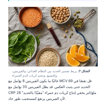
Gàidhlig
Euskara
Македонски јазик
Latviešu valoda
Galego
অসমীয়া
සිංහල
سنڌي
پښتو
الشكل 7:
يربط تفسير الحديد بين النظام الغذائي، والفيريتين،
والتشبع، وحجم كريات الدم الحمراء.
Slovenčina
غالبًا ما يكون الفيريتين 8 نغ/مل مع MCV 69 فل نقصًا في
Hrvatski
الحديد حتى يثبت العكس. قد يظل الفيريتين 35 نغ/مل مع
CRP 28 ملغ/لتر يخفي إنتاج كريات دم حمراء “مقيّدًا بالحديد”
Suomi
لأن الفيريتين يرتفع كمستجيب طور حاد.
Қазақ тілі