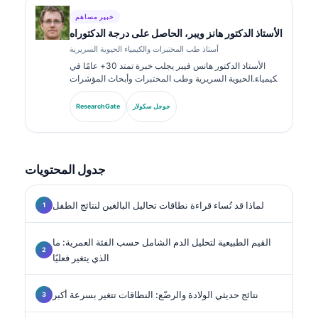
خبير مساهم
الأستاذ الدكتور هانز ويبر، الحاصل على درجة الدكتوراه
أستاذ طب المختبرات والكيمياء الحيوية السريرية
الأستاذ الدكتور هانس فيبر يجلب خبرة تمتد 30+ عامًا في
الكيمياء الحيوية السريرية وطب المختبرات وأبحاث المؤشرات
الحيوية. بصفته الرئيس السابق للجمعية الألمانية للكيمياء
السريرية، يتخصص في تحليل لوحات التشخيص، وتوحيد
جوجل سكولار
ResearchGate
المؤشرات الحيوية، والطب المخبري المدعوم بالذكاء
الاصطناعي.
جدول المحتويات
لماذا قد تُساء قراءة نطاقات تحاليل البالغين لنتائج الطفل
القيم الطبيعية لتحليل الدم الشامل حسب الفئة العمرية: ما
الذي يتغير فعليًا
نتائج حديثي الولادة والرضّع: النطاقات تتغير بسرعة أكبر