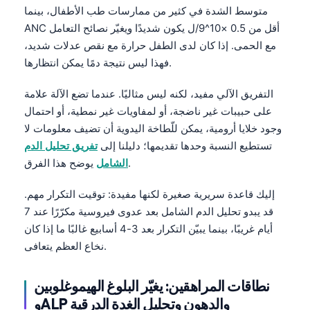
متوسط الشدة في كثير من ممارسات طب الأطفال، بينما
ANC أقل من 0.5 ×10^9/ل يكون شديدًا ويغيّر نصائح التعامل
مع الحمى. إذا كان لدى الطفل حرارة مع نقص عدلات شديد،
فهذا ليس نتيجة دمًا يمكن انتظارها.
التفريق الآلي مفيد، لكنه ليس مثاليًا. عندما تضع الآلة علامة
على حبيبات غير ناضجة، أو لمفاويات غير نمطية، أو احتمال
وجود خلايا أرومية، يمكن للّطاخة اليدوية أن تضيف معلومات لا
تستطيع النسبة وحدها تقديمها؛ دليلنا إلى
تفريق تحليل الدم
يوضح هذا الفرق.
الشامل
إليك قاعدة سريرية صغيرة لكنها مفيدة: توقيت التكرار مهم.
قد يبدو
تحليل الدم الشامل
بعد عدوى فيروسية مكرّرًا عند 7
أيام غريبًا، بينما يبيّن التكرار بعد 3-4 أسابيع غالبًا ما إذا كان
نخاع العظم يتعافى.
نطاقات المراهقين: يغيّر البلوغ الهيموغلوبين
وALP والدهون وتحليل الغدة الدرقية