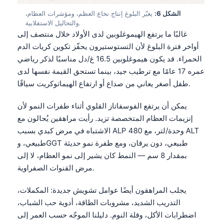
الشكل 6:
يغيّر البلوغ إنتاج نخاع العظم، ومؤشرات العظام،
والتحاليل الاستقلابية.
غالبًا ما يرتفع الهيموغلوبين لدى الأولاد خلال منتصف إلى
أواخر فترة البلوغ لأن التستوستيرون يحفّز تكوين كريات الدم
الحمراء. قد يكون هيموغلوبين 16.5 غ/دل مناسبًا لذكر رياضي
عمره 17 عامًا مع ترطيب جيد، بينما تستحق القيمة نفسها لدى
طفل أصغر يعاني من صداع أو ارتفاع الهيماتوكريت سياقًا.
يمكن أن يرتفع الفوسفاتاز القلوي أثناء طفرات النمو لأن
إنزيمات العظام المتخصصة تزيد. رأيت مراهقين يُحالون مع
الاشتباه في مرض كبدي بسبب ALP 480 وحدة/لتر، مع ALT
طبيعي، وGGT طبيعي، دون يرقان، ومع طفرة نمو حديثة
بمقدار 8 سم — النمط كان يشير إلى نمو العظام، لا إلى
مرض القنوات الصفراوية.
يجلب المراهقون أيضًا عوامل تشويش جديدة: المكملات،
Norsk bokmål
التدريب الشديد، مشروبات الطاقة، أدوية حب الشباب،
اضطرابات الأكل، وقلة النوم. دليلنا الموجّه حسب العمر إلى
Ślōnskŏ gŏdka