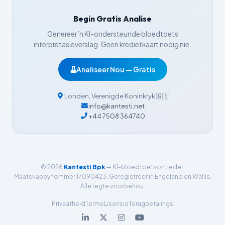
Bahasa Indonesia
Begin Gratis Analise
हिन्दी
Genereer ’n KI-ondersteunde bloedtoets
Nederlands
interpretasieverslag. Geen kredietkaart nodig nie.
Dansk
Analiseer Nou — Gratis
Български
فارسی
Londen
,
Verenigde Koninkryk
🇬🇧
简体中文
info@kantesti.net
+44 7508 364740
Română
Türkçe
Ελληνικά
© 2026
Kantesti Bpk
— KI-bloedtoetsontleder.
Português
Maatskappynommer 17090423. Geregistreer in Engeland en Wallis.
Español
Alle regte voorbehou.
Italiano
Privaatheid
Terme
Lisensie
Terugbetalings
עִבְרִית