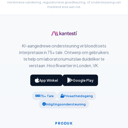
nie kliniese validering, regulatoriese goedkeuring, of onderskrywing van
mediese eise aan nie.
Slovenčina
Hrvatski
Suomi
Қазақ тілі
KI-aangedrewe ondersteuning vir bloedtoets
Català
interpretasie in 75+ tale. Ontwerp om gebruikers
O‘zbekcha
te help om laboratoriumuitslae duideliker te
Українська
verstaan. Hoofkwartier in Londen, VK.
አማርኛ
App Winkel
Google Play
Kiswahili
ភាសាខ្មែរ
75+ Tale
Privaatheidsgerig
ဗမာစာ
Inligtingsondersteuning
ไทย
Tagalog
PRODUK