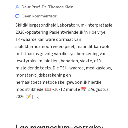
Deur Prof. Dr. Thomas Klein
Geen kommentaar
Skildkliergesondheid Laboratorium-interpretasie
2026-opdatering Pasiëntvriendelik ’n Hoë vrye
T4-waarde kan ware oormaat van
skildklierhormoon weerspieël, maar dit kan ook
ontstaan as gevolg van die tydsberekening van
levotyroksien, biotien, heparien, siekte, of ’n
misleidende toets. Die TSH-waarde, medikasielys,
monster-tijdsberekening en
herhaaltoetsmetode skei gewoonlik hierdie
moontlikhede. 📖 ~10-12 minute 📅 2 Augustus
2026 📝 […]
Lae magnesium-oorsake: