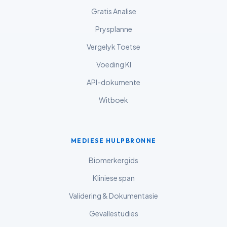
Tiếng Việt
Gratis Analise
Bahasa Melayu
Prysplanne
മലയാളം
Vergelyk Toetse
ಕನ್ನಡ
Voeding KI
ગુજરાતી
API-dokumente
தமிழ்
Witboek
తెలుగు
मराठी
اردو
MEDIESE HULPBRONNE
বাংলা
Biomerkergids
Shqip
Kliniese span
Magyar
Validering & Dokumentasie
Slovenščina
Gevallestudies
한국어