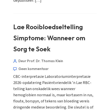
Gepubliseer: […]
Lae Rooibloedseltelling
Norsk bokmål
Simptome: Wanneer om
Ślōnskŏ gŏdka
Sorg te Soek
Frysk
Esperanto
Deur Prof. Dr. Thomas Klein
Беларуская мова
Geen kommentaar
Татар теле
CBC-interpretasie Laboratoriuminterpretasie
Кыргызча
2026-opdatering Pasiëntvriendelik ’n Lae RBC-
telling kan onskadelik wees wanneer
ئۇيغۇرچە
hemoglobien normaal is, maar kortasem in rus,
Cebuano
floute, borspyn, of tekens van bloeding vereis
Basa Jawa
dringende mediese beoordeling. Die sleutel is of