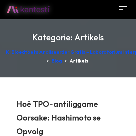
Kategorie:
Artikels
KI Bloedtoets Analiseerder Gratis – Laboratorium Interp
>
Blog
>
Artikels
Hoë TPO-antiliggame
Oorsake: Hashimoto se
Opvolg