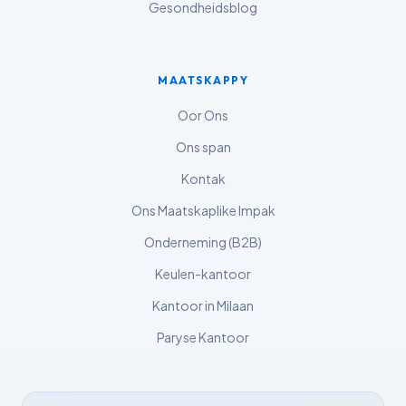
Gesondheidsblog
Polski
Lietuvių kalba
MAATSKAPPY
Русский
ქართული
Oor Ons
Čeština
Ons span
日本語
Kontak
Eesti
Ons Maatskaplike Impak
Azərbaycan dili
Onderneming (B2B)
Bosanski
Keulen-kantoor
Svenska
Kantoor in Milaan
Српски језик
Paryse Kantoor
Íslenska
Հայերեն