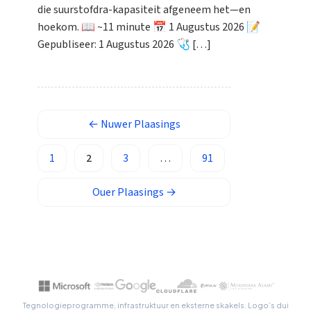
die suurstofdra-kapasiteit afgeneem het—en
ພາສາລາວ
hoekom. 📖 ~11 minute 📅 1 Augustus 2026 📝
Монгол
Gepubliseer: 1 Augustus 2026 🩺 […]
العربية المغربية
Occitan
Gàidhlig
←
Nuwer
Plaasings
Euskara
Македонски јазик
1
2
3
…
91
Latviešu valoda
Ouer
Plaasings
→
Galego
অসমীয়া
සිංහල
سنڌي
پښتو
Tegnologieprogramme, infrastruktuur en eksterne skakels. Logo’s dui