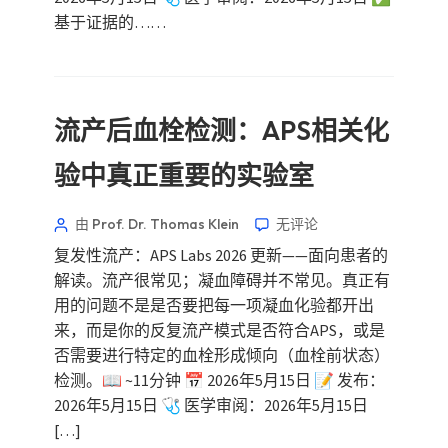
Frysk
基于证据的……
Esperanto
Беларуская мова
Татар теле
流产后血栓检测：APS相关化
Кыргызча
验中真正重要的实验室
ئۇيغۇرچە
Cebuano
由 Prof. Dr. Thomas Klein
无评论
Basa Jawa
复发性流产：APS Labs 2026 更新——面向患者的
ພາສາລາວ
解读。流产很常见；凝血障碍并不常见。真正有
Монгол
用的问题不是是否要把每一项凝血化验都开出
来，而是你的反复流产模式是否符合APS，或是
Afrikaans
否需要进行特定的血栓形成倾向（血栓前状态）
العربية المغربية
检测。📖 ~11分钟 📅 2026年5月15日 📝 发布：
Occitan
2026年5月15日 🩺 医学审阅：2026年5月15日
[…]
Gàidhlig