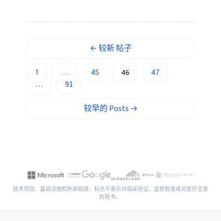
Euskara
Македонски јазик
Latviešu valoda
←
较新
帖子
Galego
1
…
45
46
47
অসমীয়া
…
91
සිංහල
سنڌي
较早的
Posts
→
پښتو
Slovenčina
Hrvatski
Suomi
技术项目、基础设施和外部链接。标志不表示对临床验证、监管批准或对医疗主张
的背书。.
Қазақ тілі