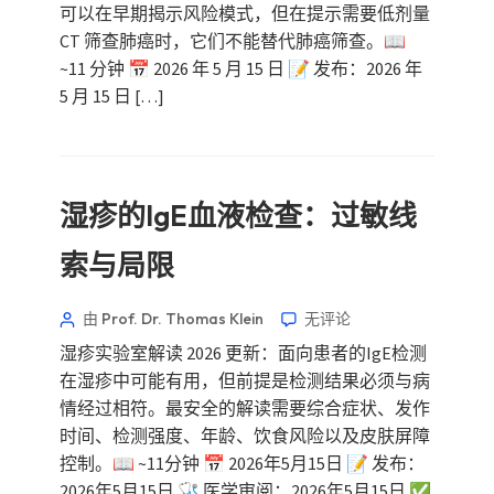
可以在早期揭示风险模式，但在提示需要低剂量
CT 筛查肺癌时，它们不能替代肺癌筛查。📖
~11 分钟 📅 2026 年 5 月 15 日 📝 发布：2026 年
5 月 15 日 […]
湿疹的IgE血液检查：过敏线
索与局限
由 Prof. Dr. Thomas Klein
无评论
湿疹实验室解读 2026 更新：面向患者的IgE检测
在湿疹中可能有用，但前提是检测结果必须与病
情经过相符。最安全的解读需要综合症状、发作
Norsk bokmål
时间、检测强度、年龄、饮食风险以及皮肤屏障
控制。📖 ~11分钟 📅 2026年5月15日 📝 发布：
Ślōnskŏ gŏdka
2026年5月15日 🩺 医学审阅：2026年5月15日 ✅