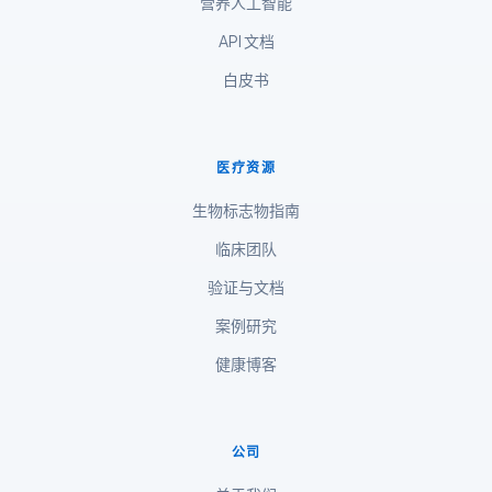
营养人工智能
தமிழ்
API 文档
తెలుగు
白皮书
मराठी
اردو
বাংলা
医疗资源
Shqip
生物标志物指南
Magyar
临床团队
Slovenščina
验证与文档
한국어
案例研究
Polski
健康博客
Lietuvių kalba
Русский
ქართული
公司
Čeština