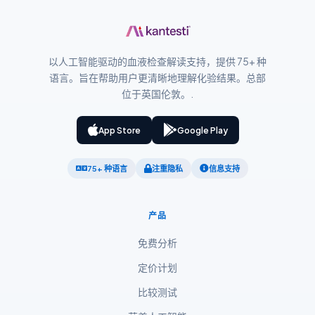
Català
O‘zbekcha
Українська
以人工智能驱动的血液检查解读支持，提供 75+ 种
አማርኛ
语言。旨在帮助用户更清晰地理解化验结果。总部
Kiswahili
位于英国伦敦。.
ភាសាខ្មែរ
App Store
Google Play
ဗမာစာ
ไทย
75+ 种语言
注重隐私
信息支持
Tagalog
Tiếng Việt
产品
Bahasa Melayu
免费分析
മലയാളം
定价计划
ಕನ್ನಡ
比较测试
ગુજરાતી