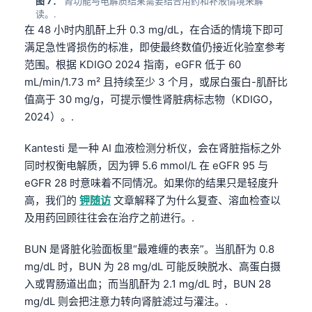
图 7：
肾功能与电解质结果需要结合用药和补液情境来解
读。.
在 48 小时内肌酐上升 0.3 mg/dL，在合适的情境下即可
满足急性肾损伤的标准，即使最终数值仍接近化验室参考
范围。根据 KDIGO 2024 指南，eGFR 低于 60
mL/min/1.73 m² 且持续至少 3 个月，或尿白蛋白-肌酐比
值高于 30 mg/g，可提示慢性肾脏病标志物（KDIGO，
2024）。.
Kantesti 是一种 AI 血液检测分析仪，会在肾脏指标之外
同时权衡电解质，因为钾 5.6 mmol/L 在 eGFR 95 与
eGFR 28 时意味着不同情况。如果你的结果只是轻度升
高，我们的
钾随访
文章解释了为什么复查、溶血检查以
及用药回顾往往会在治疗之前进行。.
BUN 是肾脏化验面板里“最难缠的表亲”。当肌酐为 0.8
mg/dL 时，BUN 为 28 mg/dL 可能反映脱水、高蛋白摄
Norsk bokmål
入或胃肠道出血；而当肌酐为 2.1 mg/dL 时，BUN 28
mg/dL 则会把注意力转向肾脏滤过与灌注。.
Ślōnskŏ gŏdka