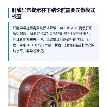
Frysk
肝酶异常提示在下结论前需要先做模式
Esperanto
核查
Беларуская мова
肝酶异常提示需要按模式解读：ALT 和 AST 提示肝细
Татар теле
胞受刺激，ALP 和 GGT 提示胆管或胆汁淤积性压力，
Кыргызча
胆红素则补充关于胆汁流动或红细胞破坏的信息。轻
ئۇيغۇرچە
度、单项 ALT 升高较常见；黄疸、剧烈疼痛或非常高的
酶水平并非常规情况。.
Cebuano
Basa Jawa
ພາສາລາວ
Монгол
Afrikaans
العربية المغربية
Occitan