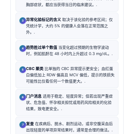
胸部症状，都应当获得当日的临床建议。.
异常化验标记的含义
取决于该化验的参考区间；仅
凭统计学，大约 5% 的健康人会落在正常范围之
外。.
趋势胜过单个数值
当变化超过预期的生物学波动
时，例如肌酐在 48 小时内上升超过 0.3 mg/dL。.
CBC 聚类
比单独的 CBC 异常提示更安全；血红蛋
白偏低加上 RDW 偏高且 MCV 偏低，提示的铁损失
可能性比仅看任何一个数值更大。.
门户消息
适用于稳定、轻度异常；但若出现严重症
状、危急值、怀孕相关担忧或用药风险相关的化验
结果，致电更安全。.
复查
在疾病后、脱水、剧烈运动，或非空腹采血后
出现轻度的单项异常结果时，通常是合理的做法。.