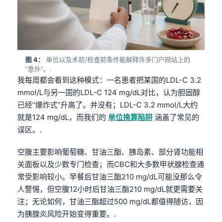
图 4：
单位以及术前/检查前条件能解释许多门户网站上的
“意外”。.
我每周都会看到这种模式：一名患者把某国的LDL-C 3.2
mmol/L与另一国的LDL-C 124 mg/dL对比，认为胆固醇
已经“爆炸式”升高了。并没有；LDL-C 3.2 mmol/L大约
就是124 mg/dL，而我们的
单位换算陷阱
涵盖了常见的
误区。.
空腹主要影响葡萄糖、甘油三酯、胰岛素、部分肾功能相
关面板以及少数专门检查；而CBC和大多数甲状腺检查通
常受影响较小。早餐后甘油三酯210 mg/dL可能没那么令
人警惕，但空腹12小时后甘油三酯210 mg/dL就更需要关
注；无论如何，甘油三酯超过500 mg/dL都值得随访，因
为胰腺炎风险开始变得重要。.