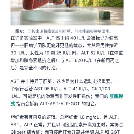
Gàidhlig
Euskara
Македонски јазик
Latviešu valoda
图 8：
当按来源将酶家族归组后，肝功能面板会更清晰。.
在许多实验室中，ALT 高于约 40 IU/L 会被标记为偏高，
Galego
但一些肝病学团队更偏好更低的截点，尤其是男性接近
অসমীয়া
30 IU/L、女性为 19 到 25 IU/L 时。ALT 62 IU/L（在体重
සිංහල
增加和胰岛素抵抗之后）与 ALT 620 IU/L（在新用药之
后）是完全不同的讨论。.
سنڌي
پښتو
AST 并非特异于肝脏，这也是为什么运动史很重要。一
个骑行者若 AST 95 IU/L、ALT 41 IU/L、CK 1,200
IU/L，可能是肌肉渗漏而非原发性肝损伤；我们的
肝酶模
Slovenčina
式
指南会拆解 ALT-AST-ALP-GGT 的组合。.
Hrvatski
胆红素有其自身的逻辑。总胆红素 1.8 mg/dL，且 ALT、
Suomi
AST、ALP 正常，并且以间接胆红素升高为主时，常符合
Қазақ тілі
Gilbert 综合征；而直接胆红素升高并伴随 ALP 和 GGT