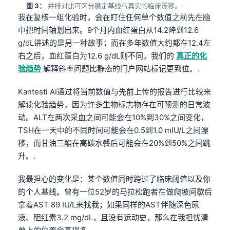
图 3：
并排对比可区分稳定基线与真实的临床漂移。.
我在复核一组化验时，会在盯住任何单个数值之前先在脑
中把时间轴划出来。9个月内血红蛋白从14.2降到12.6
g/dL讲述的是另一种故事；而在多年数值大约都在12.4左
右之后，血红蛋白为12.6 g/dL则不同，我们的
真正的化
验趋势
解释斜率问题比静态的门户网站标记更到位。.
Kantesti AI通过将当前数值与先前上传的报告进行比较来
解读化验趋势，因为许多生物标志物存在可预测的日常波
动。ALT在两次采血之间可能会在10%到30%之间变化，
TSH在一天中的不同时间可能会在0.5到1.0 mIU/L之间漂
移，而甘油三酯在高碳水餐后可能会在20%到50%之间跳
升。.
我最担心的变化是：某个数值同时跨过了临床阈值以及你
的个人基线。曾有一位52岁的马拉松跑者在做爬坡间歇后
拿着AST 89 IU/L来找我；如果同样的AST伴随深色尿
液、胆红素3.2 mg/dL，且没有运动史，那么在我担忧清