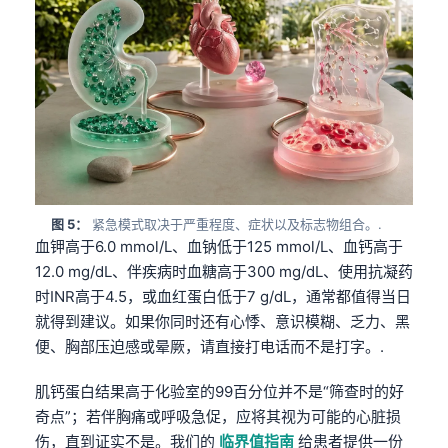
图 5：
紧急模式取决于严重程度、症状以及标志物组合。.
血钾高于6.0 mmol/L、血钠低于125 mmol/L、血钙高于
12.0 mg/dL、伴疾病时血糖高于300 mg/dL、使用抗凝药
时INR高于4.5，或血红蛋白低于7 g/dL，通常都值得当日
就得到建议。如果你同时还有心悸、意识模糊、乏力、黑
便、胸部压迫感或晕厥，请直接打电话而不是打字。.
肌钙蛋白结果高于化验室的99百分位并不是“筛查时的好
奇点”；若伴胸痛或呼吸急促，应将其视为可能的心脏损
伤，直到证实不是。我们的
临界值指南
给患者提供一份