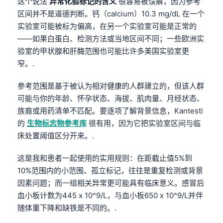
这个说法
异常化验标记的含义
很容易被误解，因为参考
区间并不是道德判断。钙（calcium）10.3 mg/dL 在一个
实验室可能被标为偏高，在另一个实验室可能是正常的
——如果白蛋白、检测方法或当地区间不同；一些欧洲实
验室的甲状腺和肝酶范围也可能比许多美国实验室更
窄。.
参考范围是基于被认为相对健康的人群建立的，但该人群
可能与你的年龄、怀孕状态、海拔、肌肉量、月经状态、
族裔或用药清单不匹配。要逐项了解背景信息，Kantesti
的
生物标志物参考库
很有用，因为它把实验室区间与临
床处置阈值区分开来。.
这是我和患者一起使用的实用规则：在距截止值5%到
10%范围内的小范围、孤立标记，往往是重复检测或背景
因素问题；而一组相关异常更可能具有临床意义。感冒后
血小板计数为445 x 10^9/L，与血小板650 x 10^9/L并伴
随体重下降和缺铁是不同的。.