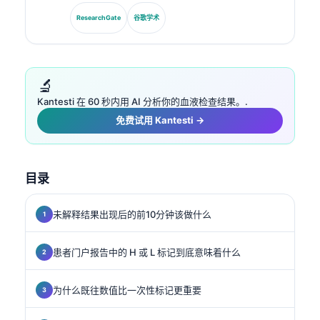
临床化学学会主席，他专注于诊断面板分析、生物标志物
标准化以及AI辅助的实验室医学。.
ResearchGate
谷歌学术
🔬
Kantesti 在 60 秒内用 AI 分析你的血液检查结果。.
免费试用 Kantesti →
目录
未解释结果出现后的前10分钟该做什么
患者门户报告中的 H 或 L 标记到底意味着什么
为什么既往数值比一次性标记更重要