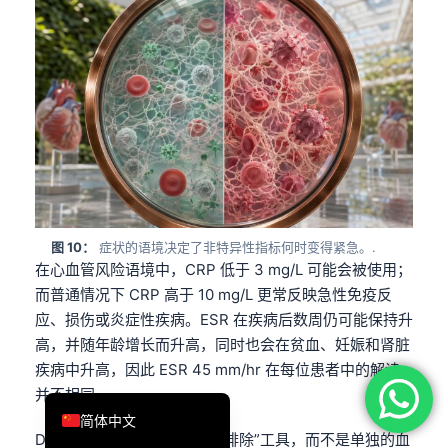
فارسی
Română
Türkçe
Ελληνικά
Português
Español
Italiano
图 10：
症状的语境决定了非特异性指标何时变得紧急。.
עִבְרִית
在心血管风险语境中，CRP 低于 3 mg/L 可能会被使用；
Français
而普通情况下 CRP 高于 10 mg/L 更常反映急性免疫反
应、损伤或炎症性疾病。ESR 在疾病后数周仍可能保持升
العربية
高，并随年龄增长而升高，同时也会在贫血、妊娠和肾脏
Deutsch
疾病中升高，因此 ESR 45 mm/hr 在每位患者中的解读
English
并不相同。.
简体中文
D-dimer 是低风险情境下的“排除”工具，而不是单独的血