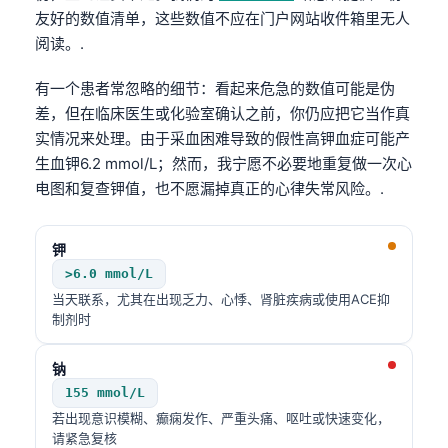
友好的数值清单，这些数值不应在门户网站收件箱里无人
阅读。.
有一个患者常忽略的细节：看起来危急的数值可能是伪
差，但在临床医生或化验室确认之前，你仍应把它当作真
实情况来处理。由于采血困难导致的假性高钾血症可能产
生血钾6.2 mmol/L；然而，我宁愿不必要地重复做一次心
电图和复查钾值，也不愿漏掉真正的心律失常风险。.
钾
>6.0 mmol/L
当天联系，尤其在出现乏力、心悸、肾脏疾病或使用ACE抑
制剂时
钠
155 mmol/L
若出现意识模糊、癫痫发作、严重头痛、呕吐或快速变化，
请紧急复核