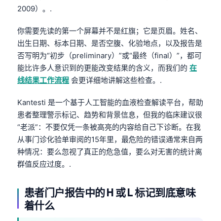
2009）。.
你需要先读的第一个屏幕并不是红旗；它是页眉。姓名、
出生日期、标本日期、是否空腹、化验地点，以及报告是
否写明为“初步（preliminary）”或“最终（final）”，都可
能比许多人意识到的更能改变结果的含义，而我们的
在
线结果工作流程
会更详细地讲解这些检查。.
Kantesti 是一个基于人工智能的血液检查解读平台，帮助
患者整理警示标记、趋势和背景信息，但我的临床建议很
“老派”：不要仅凭一条被高亮的内容给自己下诊断。在我
从事门诊化验单审阅的15年里，最危险的错误通常来自两
种情况：要么忽视了真正的危急值，要么对无害的统计离
群值反应过度。.
患者门户报告中的 H 或 L 标记到底意味
着什么