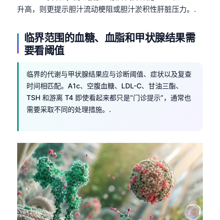
Català
升高，则更提示胆汁流动梗阻或胆汁淤积性肝脏压力。.
O‘zbekcha
临界范围的血糖、血脂和甲状腺结果需
Українська
要看阈值
አማርኛ
Kiswahili
临界的代谢与甲状腺结果应与诊断阈值、症状以及复查
时间相匹配。A1c、空腹血糖、LDL-C、甘油三酯、
ភាសាខ្មែរ
TSH 和游离 T4 即使看起来都只是“门诊提示”，通常也
ဗမာစာ
需要采取不同的处理措施。.
ไทย
Tagalog
Tiếng Việt
Bahasa Melayu
മലയാളം
ಕನ್ನಡ
ગુજરાતી