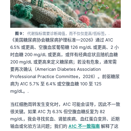
தமிழ்
తెలుగు
मराठी
图 9：
代谢指标需要诊断阈值，而不仅仅是高/低标签。.
اردو
《美国糖尿病协会糖尿病护理标准—2026》通过 A1C
6.5% 或更高、空腹血浆葡萄糖 126 mg/dL 或更高、2 小
বাংলা
时血糖 200 mg/dL 或更高，或伴有经典症状且随机血糖
Shqip
200 mg/dL 或更高来定义糖尿病；若没有危象，通常需
Magyar
要再次确认（American Diabetes Association
Slovenščina
Professional Practice Committee，2026）。前驱糖尿
病为 A1C 5.7% 至 6.4% 或空腹血糖 100 至 125
한국어
mg/dL。.
Polski
当红细胞周转发生变化时，A1C 可能会误导，因此不一致
Lietuvių kalba
很关键。如果 A1C 为 6.3% 但空腹血糖反复为 82
Русский
mg/dL，我会寻找贫血、肾脏疾病、血红蛋白变异、近期
ქართული
输血或化验方法问题；我们的
A1C 不一致指南
解释了这