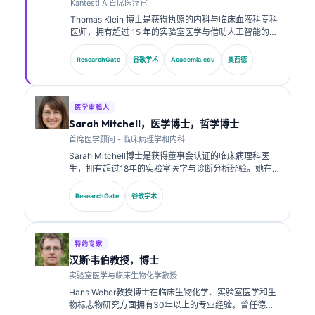
Kantesti AI首席医疗官
Thomas Klein 博士是获得执照的内科与临床血液科专科
医师，拥有超过 15 年的实验室医学与借助人工智能的临
床分析经验。作为 Kantesti AI 的首席医疗官，他负责对
专有神经网络的医学准确性进行临床监督。Klein 博士在
ResearchGate
谷歌学术
Academia.edu
奥西德
生物标志物解读以及实验室医学相关的实验室诊断方面
发表了大量研究成果。.
医学审稿人
Sarah Mitchell，医学博士，哲学博士
首席医学顾问 - 临床病理学和内科
Sarah Mitchell博士是获得董事会认证的临床病理科医
生，拥有超过18年的实验室医学与诊断分析经验。她在
临床化学方面拥有专业认证，并在临床实践中就生物标志
物面板与实验室分析发表了大量研究成果。.
ResearchGate
谷歌学术
特约专家
汉斯·韦伯教授，博士
实验室医学与临床生物化学教授
Hans Weber教授博士在临床生物化学、实验室医学和生
物标志物研究方面拥有30年以上的专业经验。曾任德国