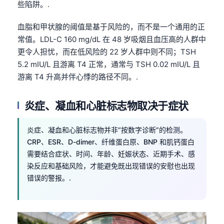
些陷阱。.
Čeština
日本語
血脂和甲状腺的阈值是基于风险的，而不是一个通用的正
Eesti
常值。LDL-C 160 mg/dL 在 48 岁吸烟且血压高的人群中
更令人担忧，而在低风险的 22 岁人群中则不同；TSH
Azərbaycan dili
5.2 mIU/L 且游离 T4 正常，通常与 TSH 0.02 mIU/L 且
Bosanski
游离 T4 升高并伴心悸的路径不同。.
Svenska
炎症、凝血和心脏标志物取决于症状
Српски језик
Íslenska
炎症、凝血和心脏标志物并非“按数字诊断”的检测。
Հայերեն
CRP、ESR、D-dimer、纤维蛋白原、BNP 和肌钙蛋白
Bahasa Indonesia
需要结合症状、时间、年龄、妊娠状态、近期手术、感
染反应和基础风险，才能避免既出现错误的安慰也出现
हिन्दी
错误的警报。.
Nederlands
Dansk
Български