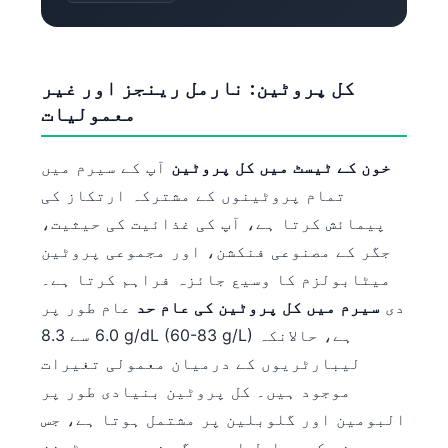
کل پروٹین: نارمل رینجز اور غیر
معمولیات
خون کے ٹیسٹ میں کل پروٹین
آپ کے سیرم میں
تمام پروٹینوں کے مشترکہ ارتکاز کی
پیمائش کرتا ہے، آپ کی غذائیت کی حیثیت،
جگر کے مصنوعی فنکشن، اور مجموعی پروٹین
میٹابولزم کا وسیع جائزہ فراہم کرتا ہے۔
دی
سیرم میں کل پروٹین کی عام حد
عام طور پر
6.0 سے 8.3 g/dL (60-83 g/L) ہے، حالانکہ
لیبارٹریوں کے درمیان معمولی تغیرات
موجود ہیں۔ کل پروٹین بنیادی طور پر
البومین اور گلوبلین پر مشتمل ہوتا ہے، جس
میں جمنے کے عوامل اور دیگر خصوصی پروٹینز