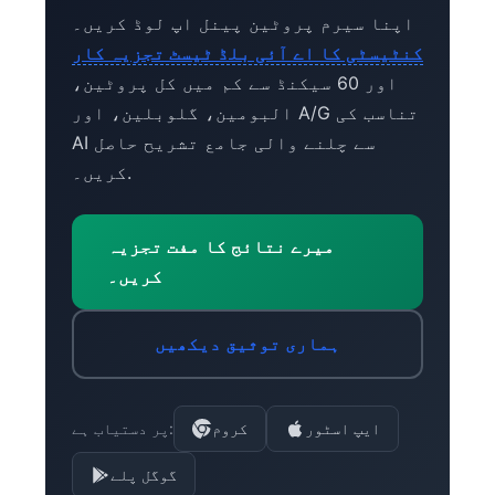
اپنا سیرم پروٹین پینل اپ لوڈ کریں۔
کنٹیسٹی کا اے آئی بلڈ ٹیسٹ تجزیہ کار
اور 60 سیکنڈ سے کم میں کل پروٹین،
البومین، گلوبلین، اور A/G تناسب کی
AI سے چلنے والی جامع تشریح حاصل
کریں۔.
میرے نتائج کا مفت تجزیہ
کریں۔
ہماری توثیق دیکھیں
ایپ اسٹور
کروم
پر دستیاب ہے:
گوگل پلے