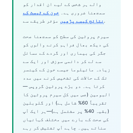
والے ہر شخص کے لیے ان اقدار کو
سمجھنا ضروری ہے۔
خون کے ٹیسٹ کے
مؤثر طریقے سے.
نتائج کیسے پڑھیں
سیرم پروٹین کی سطح کو سمجھنا صحت
کی دیکھ بھال فراہم کرنے والوں کو
جگر کی بیماری اور گردے کے مسائل
سے لے کر دائمی سوزش اور ایک سے
زیادہ مائیلوما جیسے خون کے کینسر
تک کے حالات کی تشخیص کرنے میں مدد
کرتا ہے۔ دو بڑے پروٹین گروپس —
البومین (جس میں کل سیرم پروٹین کا
تقریباً 60% شامل ہے) اور گلوبلین
(بقیہ 40% پر مشتمل ہے)—ہر ایک آپ
کی صحت کے بارے میں مختلف کہانیاں
سناتے ہیں۔ چاہے آپ تفتیش کر رہے