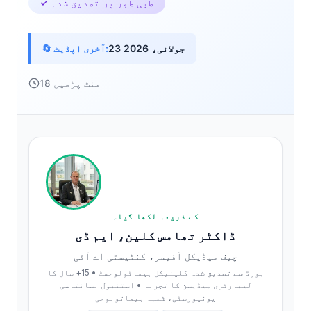
✓ طبی طور پر تصدیق شدہ
23 جولائی، 2026
🔄 آخری اپڈیٹ:
18 منٹ پڑھیں
کے ذریعہ لکھا گیا۔
ڈاکٹر تھامس کلین، ایم ڈی
چیف میڈیکل آفیسر، کنٹیسٹی اے آئی
بورڈ سے تصدیق شدہ کلینیکل ہیماٹولوجسٹ • 15+ سال کا
لیبارٹری میڈیسن کا تجربہ • استنبول نسانتاسی
یونیورسٹی، شعبہ ہیماتولوجی