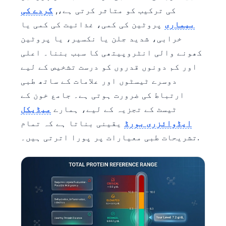
کی ترکیب کو متاثر کرتی ہے،,
گردے کی
بیماری
پروٹین کی کمی، غذائیت کی کمی یا
خرابی، شدید جلن یا نکسیر، یا پروٹین
کھونے والی انٹروپیتھی کا سبب بننا۔ اعلی
اور کم دونوں قدروں کو درست تشخیص کے لیے
دوسرے ٹیسٹوں اور علامات کے ساتھ طبی
ارتباط کی ضرورت ہوتی ہے۔ جامع خون کے
ٹیسٹ کے تجزیہ کے لیے، ہمارے
میڈیکل
ایڈوائزری بورڈ
یقینی بناتا ہے کہ تمام
تشریحات طبی معیارات پر پورا اترتی ہیں۔.