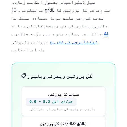
سیل ڈسکراسیاس بشمول ایک سے زیادہ
مائیلوما۔ 10 g/dL سے زیادہ کل پروٹین کا
شدید طور پر بلند ہونا بنیادی مہلک یا
دائمی بیماری کی فوری تحقیقات کی ضمانت
AI
دیتا ہے۔ ہمارے بارے میں مزید جانیں۔
ٹیکنالوجی کی تشریح
سیرم پروٹین کی
اسامانیتاوں.
📋 کل پروٹین ریفرنس ویلیوز
عمومی کل پروٹین
6.0 - 8.3 جی/ڈی ایل
مناسب پروٹین کی ترکیب اور توازن
کم کل پروٹین (<6.0 g/dL)