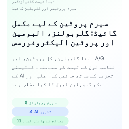
›
بلڈ ٹیسٹ گائیڈز
›
گھر
سیرم پروٹینز اور گلوبلین گائیڈ
سیرم پروٹین کے لیے مکمل
گائیڈ: گلوبولنز، البومین
اور پروٹین الیکٹروفورسس
الفا گلوبلین، کل پروٹین، اور A/G
تناسب خون کے ٹیسٹ کو سمجھنا۔ کنٹیسٹی
کے AI تجزیہ کے ساتھ جانیں کہ اعلی اور
کم گلوبلین لیول کا کیا مطلب ہے۔.
🧬 سیرم پروٹینز
🔬 AI تشریح
👨‍⚕️ معالج نے جائزہ لیا۔