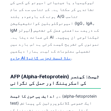
لیوکیمیا، یا جینیاتی امیونو کی کمی کی
தமிழ்
نشاندہی کر سکتا ہے۔ کم تناسب سے کم عام
తెలుగు
ہونے کے باوجود، بلند A/G تناسب
امیونوگلوبلین کوانٹیفیکیشن (IgG، IgA،
मराठी
IgM لیولز) کے ذریعے مدافعتی فعل کی تشخیص
বাংলা
کی ضمانت دیتا ہے۔ AI ٹیکنالوجی ان پیچیدہ
Shqip
نمونوں کی تشریح کیسے کرتی ہے اس بارے میں
Magyar
تفصیلی معلومات کے لیے، ہمارا دیکھیں
Slovenščina
.
جامع AI بلڈ ٹیسٹ تجزیہ گائیڈ
한국어
Polski
AFP (Alpha-Fetoprotein) ٹیسٹ: کینسر
Lietuvių kalba
کی اسکریننگ اور حمل کی نگرانی
Русский
(alpha-fetoprotein
دی
اے ایف پی خون کا ٹیسٹ
ქართული
test) ایک خصوصی گلائکوپروٹین کی پیمائش
Čeština
کرتا ہے جو بنیادی طور پر نشوونما کے