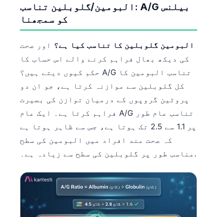
البومین/گلوبلین تناسب: A/G بیلنس
کو سمجھنا
البومین گلوبلین کا تناسب کیا ہے؟
اور صحت
کی دیکھ بھال فراہم کرنے والے اس حساب کا
حکم کیوں دیتے ہیں؟ A/G تناسب البومین کا
کل گلوبلین سے موازنہ کرتا ہے، جو ان دو
پروٹین گروپوں کے درمیان توازن کی بصیرت
فراہم کرتا ہے۔ ایک عام A/G تناسب عام طور
پر 1.1 سے 2.5 تک ہوتا ہے، جس سے ظاہر ہوتا ہے
کہ صحت مند افراد میں البومین کی سطح
مناسب طور پر گلوبلین کی سطح سے زیادہ ہے۔.