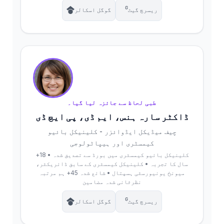
ریسرچ گیٹ
گوگل اسکالر
طبی لحاظ سے جائزہ لیا گیا۔
ڈاکٹر سارہ ہنس، ایم ڈی، پی ایچ ڈی
چیف میڈیکل ایڈوائزر - کلینیکل بائیو
کیمسٹری اور ہیپاٹولوجی
کلینیکل بائیو کیمسٹری میں بورڈ سے تصدیق شدہ • 18+
سال کا تجربہ • کلینیکل کیمسٹری کے سابق ڈائریکٹر،
میونخ یونیورسٹی ہسپتال • شائع شدہ 45+ ہم مرتبہ
نظرثانی شدہ مضامین
ریسرچ گیٹ
گوگل اسکالر