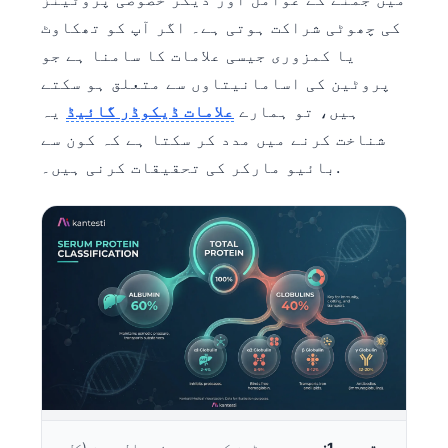
کی چھوٹی شراکت ہوتی ہے۔ اگر آپ کو تھکاوٹ
یا کمزوری جیسی علامات کا سامنا ہے جو
پروٹین کی اسامانیتاوں سے متعلق ہو سکتے
ہیں، تو ہمارے
علامات ڈیکوڈر گائیڈ
یہ
شناخت کرنے میں مدد کر سکتا ہے کہ کون سے
بائیو مارکر کی تحقیقات کرنی ہیں۔.
تصویر 1:
سیرم پروٹین کی درجہ بندی البومن (کل