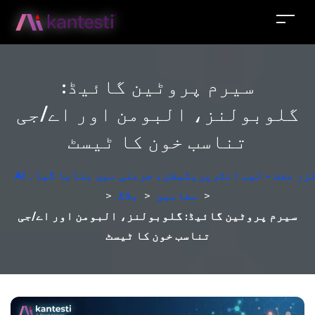
سیرم پروٹین گائیڈ:
گلوبولنز، البومن اور اے/جی
تناسب خون کا ٹیسٹ
لائزر مفت - لیب انٹرپریٹیشن، جرمنی میں بنایا گیا۔
>
مضامین
>
بلاگ
>
سیرم پروٹین گائیڈ: گلوبولنز، البومن اور اے/جی
تناسب خون کا ٹیسٹ