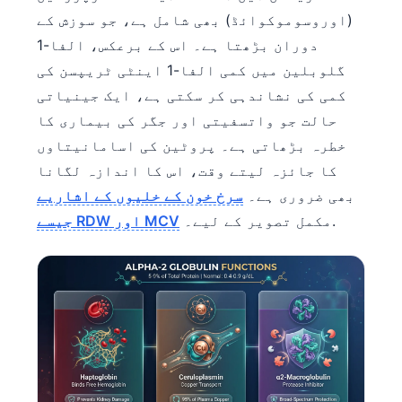
(اوروسوموکوائڈ) بھی شامل ہے، جو سوزش کے
دوران بڑھتا ہے۔ اس کے برعکس، الفا-1
گلوبلین میں کمی الفا-1 اینٹی ٹریپسن کی
کمی کی نشاندہی کر سکتی ہے، ایک جینیاتی
حالت جو واتسفیتی اور جگر کی بیماری کا
خطرہ بڑھاتی ہے۔ پروٹین کی اسامانیتاوں
کا جائزہ لیتے وقت، اس کا اندازہ لگانا
بھی ضروری ہے۔
سرخ خون کے خلیوں کے اشاریے
مکمل تصویر کے لیے۔.
جیسے RDW اور MCV