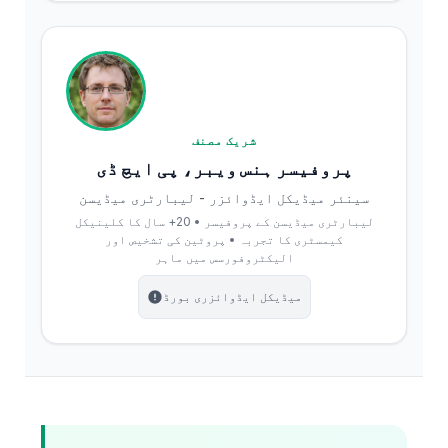
شریک مصنف
پروفیسر ہنس ویبر، پی ایچ ڈی
سینئر میڈیکل ایڈوائزر - لیبارٹری میڈیسن
لیبارٹری میڈیسن کے پروفیسر • 20+ سال کا کلینیکل
کیمسٹری کا تجربہ • پروٹین کی تشخیص اور
الیکٹروفورسس میں ماہر
میڈیکل ایڈوائزری بورڈ