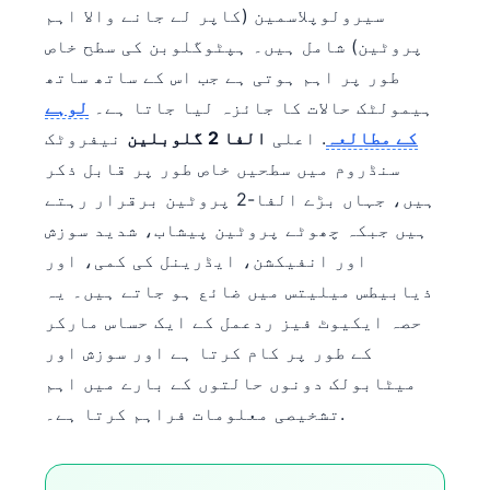
سیرولوپلاسمین (کاپر لے جانے والا اہم
پروٹین) شامل ہیں۔ ہپٹوگلوبن کی سطح خاص
طور پر اہم ہوتی ہے جب اس کے ساتھ ساتھ
ہیمولٹک حالات کا جائزہ لیا جاتا ہے۔
لوہے
کے مطالعہ
. اعلی
الفا 2 گلوبلین
نیفروٹک
سنڈروم میں سطحیں خاص طور پر قابل ذکر
ہیں، جہاں بڑے الفا-2 پروٹین برقرار رہتے
ہیں جبکہ چھوٹے پروٹین پیشاب، شدید سوزش
اور انفیکشن، ایڈرینل کی کمی، اور
ذیابیطس میلیتس میں ضائع ہو جاتے ہیں۔ یہ
حصہ ایکیوٹ فیز ردعمل کے ایک حساس مارکر
کے طور پر کام کرتا ہے اور سوزش اور
میٹابولک دونوں حالتوں کے بارے میں اہم
تشخیصی معلومات فراہم کرتا ہے۔.