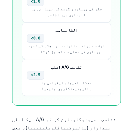
<1.0
Català
جگر کی بیماری، گردے کی بیماری، یا
O‘zbekcha
گلوبلین میں اضافہ
Українська
الٹا تناسب
አማርኛ
<0.8
Kiswahili
ایک سے زیادہ مائیلوما یا جگر کی شدید
بیماری کی سختی سے تجویز کرتا ہے۔
ភាសាខ្មែរ
ဗမာစာ
اعلی A/G تناسب
ไทย
>2.5
ممکنہ امیونو ڈیفینسی یا
Tagalog
ہائپوگیماگلوبولینیمیا
Tiếng Việt
Bahasa Melayu
മലയാളം
ایک اعلی A/G تناسب امیونوگلوبلین کی کم
ಕನ್ನಡ
پیداوار (ہائپوگیماگلوبلینیمیا)، بعض
ગુજરાતી