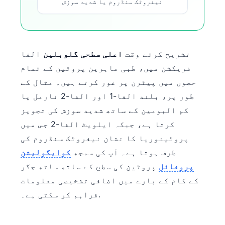
نیفروٹک سنڈروم یا شدید سوزش
تشریح کرتے وقت
اعلی سطحی گلوبلین
الفا
فریکشن میں، طبی ماہرین پروٹین کے تمام
حصوں میں پیٹرن پر غور کرتے ہیں۔ مثال کے
طور پر، بلند الفا-1 اور الفا-2 نارمل یا
کم البومین کے ساتھ شدید سوزش کی تجویز
کرتا ہے، جبکہ ایلویٹ الفا-2 جس میں
پروٹینوریا کا نشان نیفروٹک سنڈروم کی
طرف ہوتا ہے۔ آپ کی سمجھ
کوایگولیشن
پروفائل
پروٹین کی سطح کے ساتھ ساتھ جگر
کے کام کے بارے میں اضافی تشخیصی معلومات
فراہم کر سکتی ہے۔.