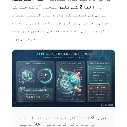
اور
الفا 2 گلوبلین
سطحیں آپ کے جسم کی
سوزش کی کیفیت کے بارے میں قیمتی بصیرت
فراہم کرتی ہیں اور جینیاتی کمیوں سے لے
کر بدنیتی تک کے حالات کی تشخیص میں مدد
کرتی ہیں۔.
تصویر 3:
الفا-1 گلوبلین فنکشنز الفا-1 اینٹی
ٹریپسن (AAT) پر توجہ مرکوز کرتے ہوئے،