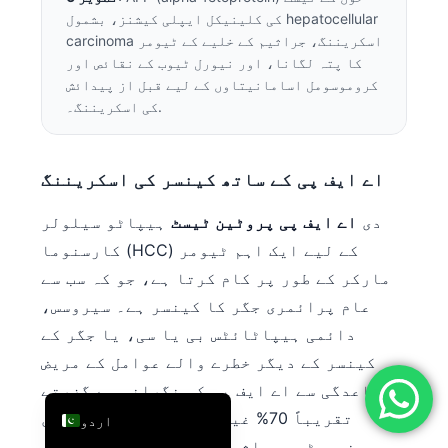
کی کلینیکل ایپلی کیشنز، بشمول hepatocellular
简体中文
carcinoma اسکریننگ، جراثیم کے خلیے کے ٹیومر
Română
کا پتہ لگانا، اور نیورل ٹیوب کے نقائص اور
کروموسومل اسامانیتاوں کے لیے قبل از پیدائش
Türkçe
کی اسکریننگ۔.
Ελληνικά
Português
اے ایف پی کے ساتھ کینسر کی اسکریننگ
Español
دی
اے ایف پی پروٹین ٹیسٹ
ہیپاٹو سیلولر
Italiano
کارسنوما (HCC) کے لیے ایک اہم ٹیومر
עִבְרִית
مارکر کے طور پر کام کرتا ہے، جو کہ سب سے
Français
عام پرائمری جگر کا کینسر ہے۔ سیروسس،
العربية
دائمی ہیپاٹائٹس بی یا سی، یا جگر کے
Deutsch
کینسر کے دیگر خطرے والے عوامل کے مریض
English
باقاعدگی سے اے ایف پی کی نگرانی سے گزرتے
ہیں۔ مزید برآں، AFP تقریباً 70% غیر
اردو
سیمینومیٹوس جراثیمی خلیوں کے ٹیومر میں