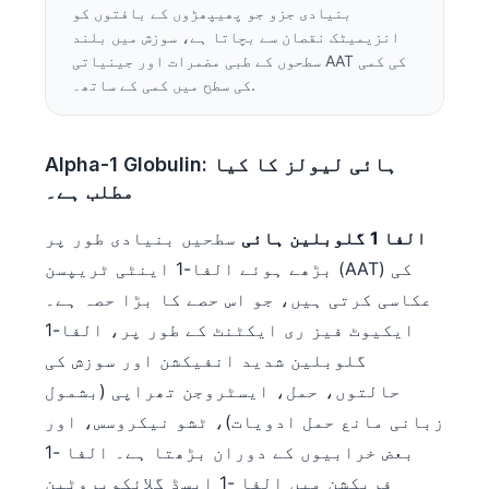
بنیادی جزو جو پھیپھڑوں کے بافتوں کو
انزیمیٹک نقصان سے بچاتا ہے، سوزش میں بلند
سطحوں کے طبی مضمرات اور جینیاتی AAT کی کمی
کی سطح میں کمی کے ساتھ۔.
Alpha-1 Globulin: ہائی لیولز کا کیا
مطلب ہے۔
الفا 1 گلوبلین ہائی
سطحیں بنیادی طور پر
بڑھے ہوئے الفا-1 اینٹی ٹریپسن (AAT) کی
عکاسی کرتی ہیں، جو اس حصے کا بڑا حصہ ہے۔
ایکیوٹ فیز ری ایکٹنٹ کے طور پر، الفا-1
گلوبلین شدید انفیکشن اور سوزش کی
حالتوں، حمل، ایسٹروجن تھراپی (بشمول
زبانی مانع حمل ادویات)، ٹشو نیکروسس، اور
بعض خرابیوں کے دوران بڑھتا ہے۔ الفا -1
فریکشن میں الفا -1 ایسڈ گلائکوپروٹین