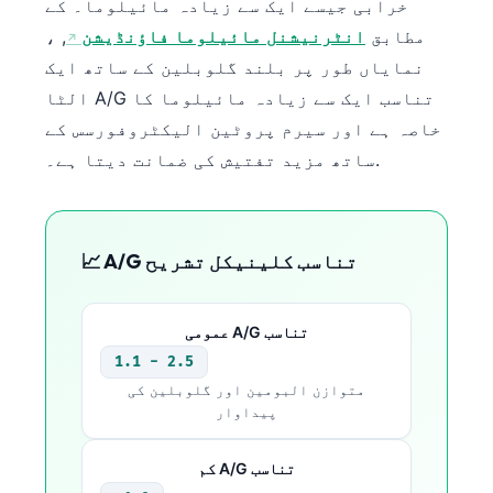
Gàidhlig
خرابی جیسے ایک سے زیادہ مائیلوما۔ کے
مطابق
انٹرنیشنل مائیلوما فاؤنڈیشن
, ،
Euskara
نمایاں طور پر بلند گلوبلین کے ساتھ ایک
Македонски јазик
الٹا A/G تناسب ایک سے زیادہ مائیلوما کا
Latviešu valoda
خاصہ ہے اور سیرم پروٹین الیکٹروفورسس کے
Galego
ساتھ مزید تفتیش کی ضمانت دیتا ہے۔.
অসমীয়া
සිංහල
سنڌي
📈 A/G تناسب کلینیکل تشریح
پښتو
عمومی A/G تناسب
1.1 - 2.5
Slovenčina
متوازن البومین اور گلوبلین کی
Hrvatski
پیداوار
Suomi
کم A/G تناسب
Қазақ тілі