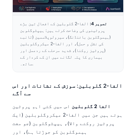
تصویر 4:
الفا-2 گلوبلین کے افعال تین بڑے
پروٹینوں کی وضاحت کرتے ہیں: ہیپٹوگلوبن
(ہیموگلوبن بائنڈنگ)، سیرولوپلاسمین (تانبے
کی نقل و حمل)، اور الفا-2 میکروگلوبلین
(پروٹیز روکنا)، شدید مرحلے کے ردعمل اور
بیماری کا پتہ لگانے میں ان کے کردار کے
ساتھ۔.
الفا-2 گلوبلین: سوزش کے نشانات اور اس
سے آگے
الفا 2 گلوبلین
اس میں کئی اہم پروٹین
ہوتے ہیں جن میں الفا-2 میکروگلوبلین (ایک
پروٹیز روکنے والا)، ہیپٹوگلوبن (جو مفت
ہیموگلوبن کو جوڑتا ہے)، اور