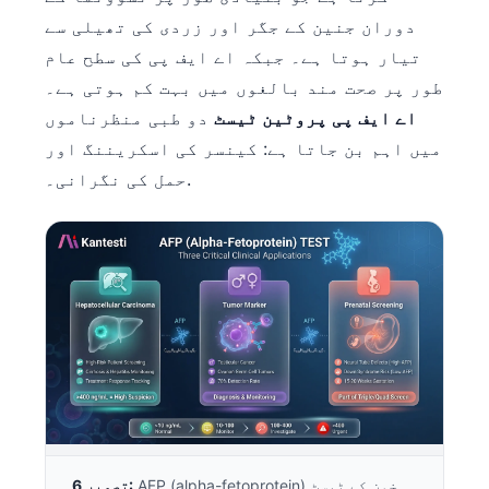
日本語
دوران جنین کے جگر اور زردی کی تھیلی سے
Eesti
تیار ہوتا ہے۔ جبکہ اے ایف پی کی سطح عام
Azərbaycan dili
طور پر صحت مند بالغوں میں بہت کم ہوتی ہے۔
اے ایف پی پروٹین ٹیسٹ
دو طبی منظرناموں
Bosanski
میں اہم بن جاتا ہے: کینسر کی اسکریننگ اور
Svenska
حمل کی نگرانی۔.
Српски језик
Íslenska
Հայերեն
Bahasa Indonesia
हिन्दी
Nederlands
Dansk
Български
فارسی
AFP (alpha-fetoprotein) خون کے ٹیسٹ
تصویر 6: