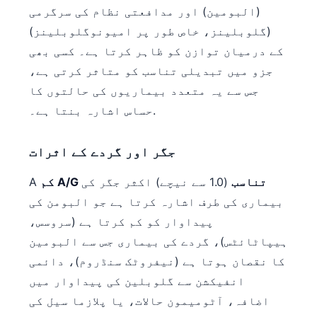
(البومین) اور مدافعتی نظام کی سرگرمی
Frysk
(گلوبلینز، خاص طور پر امیونوگلوبلینز)
Esperanto
کے درمیان توازن کو ظاہر کرتا ہے۔ کسی بھی
Беларуская мова
جزو میں تبدیلی تناسب کو متاثر کرتی ہے،
Татар теле
جس سے یہ متعدد بیماریوں کی حالتوں کا
Кыргызча
حساس اشارہ بنتا ہے۔.
ئۇيغۇرچە
جگر اور گردے کے اثرات
Cebuano
Basa Jawa
کم A/G تناسب
(1.0 سے نیچے) اکثر جگر کی
A
بیماری کی طرف اشارہ کرتا ہے جو البومن کی
ພາສາລາວ
پیداوار کو کم کرتا ہے (سروسس،
Монгол
ہیپاٹائٹس)، گردے کی بیماری جس سے البومین
Afrikaans
کا نقصان ہوتا ہے (نیفروٹک سنڈروم)، دائمی
العربية المغربية
انفیکشن سے گلوبلین کی پیداوار میں
Occitan
اضافہ، آٹومیمون حالات، یا پلازما سیل کی