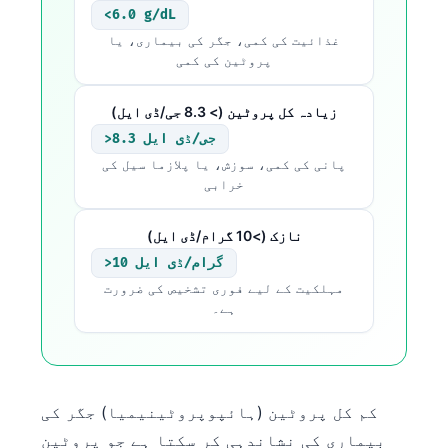
<6.0 g/dL
غذائیت کی کمی، جگر کی بیماری، یا
پروٹین کی کمی
زیادہ کل پروٹین (> 8.3 جی/ڈی ایل)
>8.3 جی/ڈی ایل
پانی کی کمی، سوزش، یا پلازما سیل کی
خرابی
نازک (>10 گرام/ڈی ایل)
>10 گرام/ڈی ایل
مہلکیت کے لیے فوری تشخیص کی ضرورت
ہے۔
کم کل پروٹین (ہائپوپروٹینیمیا) جگر کی
بیماری کی نشاندہی کر سکتا ہے جو پروٹین