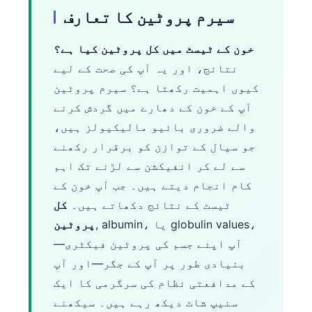
سیرم پروٹین کا تعارف
خون کے ٹیسٹ میں کل پروٹین کیا ہے؟
نتائج، اور یہ آپ کی صحت کے لیے
کیوں اہمیت رکھتا ہے؟ سیرم پروٹین
آپ کے خون کے دھارے میں گردش کرنے
والے ضروری بائیو مالیکیولز ہیں،
جو سیال کے توازن کو برقرار رکھنے
سے لے کر انفیکشن سے لڑنے تک اہم
کام انجام دیتے ہیں۔ جب آپ خون کے
ٹیسٹ کے نتائج دکھاتے ہیں۔
کل
, albumin، یا globulin values،
پروٹین
آپ اپنے جسم کی پروٹین فیکٹری—
بنیادی طور پر آپ کے جگر—اور آپ
کے مدافعتی نظام کی سرگرمی کا ایک
سنیپ شاٹ دیکھ رہے ہیں۔ سیکھنے