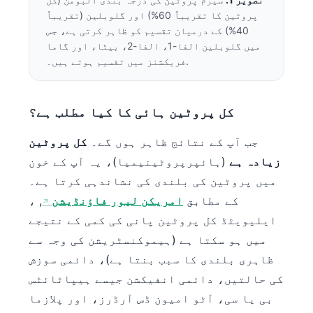
پروٹین کا تقریباً 60%) اور گلوبلین (تقریباً
40%) کے درمیان تقسیم کو ظاہر کرتی ہے، جس
میں گلوبلین الفا-1، الفا-2، بیٹا، اور گاما
فریکشنز میں تقسیم ہوتے ہیں۔.
کل پروٹین ہائی کا کیا مطلب ہے؟
جب آپ کے نتائج ظاہر ہوں گے۔
کل پروٹین
زیادہ ہے
(ہائپرپروٹینیمیا)، یہ آپ کے خون
میں پروٹین کی بلندی کی نشاندہی کرتا ہے۔
کے مطابق
امریکن لیور فاؤنڈیشن
, ،
ایلیویٹڈ کل پروٹین پانی کی کمی کے نتیجے
میں ہو سکتا ہے (ہیموکنسٹریشن کی وجہ سے
ظاہری بلندی کا سبب بنتا ہے)، دائمی سوزش
کی حالتیں، دائمی انفیکشن جیسے ہیپاٹائٹس
بی یا سی، آٹو امیون ڈس آرڈرز، اور پلازما