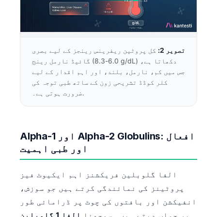
تصویر 2:
کل پروٹین ریفرینس رینجز کے لیے بصری
گائیڈ نارمل رینج (6.0-8.3 g/dL) دکھاتا ہے،
جس میں کم، نارمل، بلند، اور اہم اقدار کے لیے
کلر کوڈڈ تشریحی زون کے ساتھ طبی توجہ کی
ضرورت ہوتی ہے۔.
Alpha-1 اور Alpha-2 Globulins: افعال
اور طبی اہمیت
الفا گلوبلین فریکشنز اہم ایکیوٹ فیز
پروٹینز کی نمائندگی کرتے ہیں جو سوزش،
انفیکشن اور بافتوں کی چوٹ پر ڈرامائی طور
پر جواب دیتے ہیں۔ سمجھنا
الفا 1 گلوبلین