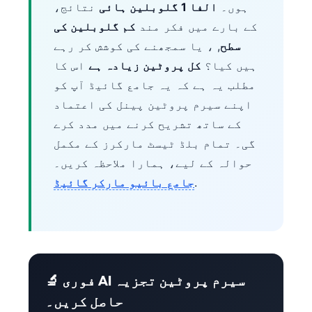
ہوں۔
الفا 1 گلوبلین ہائی
نتائج،
کے بارے میں فکر مند
کم گلوبلین کی
سطح
, ، یا سمجھنے کی کوشش کر رہے
ہیں کیا؟
کل پروٹین زیادہ ہے
اس کا
مطلب یہ ہے کہ یہ جامع گائیڈ آپ کو
اپنے سیرم پروٹین پینل کی اعتماد
کے ساتھ تشریح کرنے میں مدد کرے
گی۔ تمام بلڈ ٹیسٹ مارکرز کے مکمل
حوالہ کے لیے، ہمارا ملاحظہ کریں۔
.
جامع بائیو مارکر گائیڈ
🔬 فوری AI سیرم پروٹین تجزیہ
حاصل کریں۔