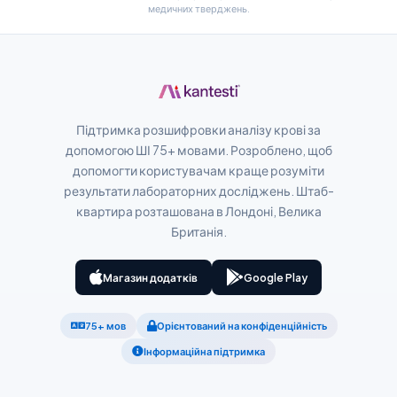
медичних тверджень.
پښتو
Slovenčina
Hrvatski
Suomi
Підтримка розшифровки аналізу крові за
допомогою ШІ 75+ мовами. Розроблено, щоб
Қазақ тілі
допомогти користувачам краще розуміти
Català
результати лабораторних досліджень. Штаб-
квартира розташована в Лондоні, Велика
O‘zbekcha
Британія.
አማርኛ
Kiswahili
Магазин додатків
Google Play
ភាសាខ្មែរ
75+ мов
Орієнтований на конфіденційність
ဗမာစာ
Інформаційна підтримка
ไทย
Tagalog