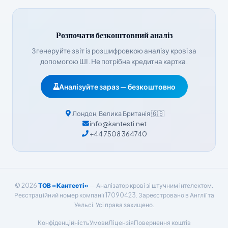
Bahasa Indonesia
हिन्दी
Розпочати безкоштовний аналіз
Nederlands
Згенеруйте звіт із розшифровкою аналізу крові за
Dansk
допомогою ШІ. Не потрібна кредитна картка.
Български
Аналізуйте зараз — безкоштовно
فارسی
简体中文
Лондон
,
Велика Британія
🇬🇧
info@kantesti.net
Română
+44 7508 364740
Türkçe
Ελληνικά
Português
© 2026
ТОВ «Кантесті»
— Аналізатор крові зі штучним інтелектом.
Español
Реєстраційний номер компанії 17090423. Зареєстровано в Англії та
Уельсі. Усі права захищено.
Italiano
Конфіденційність
Умови
Ліцензія
Повернення коштів