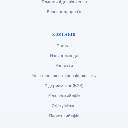
Тематичні дослідження
한국어
Блог про здоров'я
Polski
Lietuvių kalba
Русский
КОМПАНІЯ
ქართული
Про нас
Čeština
Наша команда
日本語
Контакти
Eesti
Наша соціальна відповідальність
Azərbaycan dili
Підприємство (B2B)
Bosanski
Кельнський офіс
Svenska
Офіс у Мілані
Српски језик
Íslenska
Паризький офіс
Հայերեն