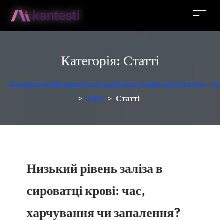
Категорія:
Статті
Безкоштовний аналізатор крові зі штучним інтелектом – ла
>
Блог
>
Статті
Низький рівень заліза в
сироватці крові: час,
харчування чи запалення?