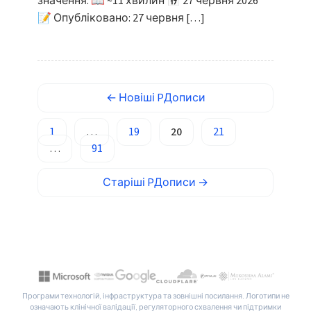
значення. 📖 ~11 хвилин 📅 27 червня 2026
📝 Опубліковано: 27 червня […]
ພາສາລາວ
Монгол
Afrikaans
العربية المغربية
←
Новіші
PДописи
Occitan
1
…
19
20
21
Gàidhlig
…
91
Euskara
Старіші
PДописи
→
Македонски јазик
Latviešu valoda
Galego
অসমীয়া
සිංහල
سنڌي
Програми технологій, інфраструктура та зовнішні посилання. Логотипи не
означають клінічної валідації, регуляторного схвалення чи підтримки