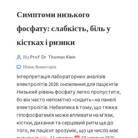
Симптоми низького
фосфату: слабкість, біль у
кістках і ризики
Norsk bokmål
Ślōnskŏ gŏdka
Від Prof. Dr. Thomas Klein
Frysk
Немає Коментарів
Інтерпретація лабораторних аналізів
Esperanto
електролітів 2026: оновлення для пацієнтів
Беларуская мова
Низький рівень фосфату легко пропустити,
Татар теле
бо він часто непомітно «сидить» на панелі
електролітів. Небезпека в тому, що тяжка
Кыргызча
гіпофосфатемія може впливати на м’язи,
ئۇيغۇرچە
кістки, дихання та серцевий ритм ще до
Cebuano
того, як пацієнт зрозуміє, що це число має
Basa Jawa