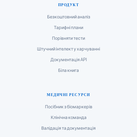
ПРОДУКТ
Tiếng Việt
Безкоштовний аналіз
Bahasa Melayu
Тарифні плани
മലയാളം
Порівняти тести
ಕನ್ನಡ
ગુજરાતી
Штучний інтелект у харчуванні
தமிழ்
Документація API
తెలుగు
Біла книга
मराठी
اردو
МЕДИЧНІ РЕСУРСИ
বাংলা
Посібник з біомаркерів
Shqip
Клінічна команда
Magyar
Валідація та документація
Slovenščina