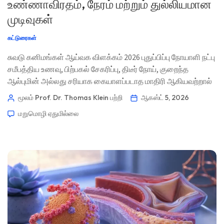
உண்ணாவிரதம், நேரம் மற்றும் துல்லியமான
முடிவுகள்
கட்டுரைகள்
சுவடு கனிமங்கள் ஆய்வக விளக்கம் 2026 புதுப்பிப்பு நோயாளி நட்பு
சமீபத்திய உணவு, பிற்பகல் சேகரிப்பு, திடீர் நோய், குறைந்த
ஆல்புமின் அல்லது சரியாக கையாளப்படாத மாதிரி ஆகியவற்றால்
ஒரு சீரம் ஜிங்க் (zinc) முடிவு குறிப்பிடத்தக்க அளவில் மாறக்கூடும்.
மூலம் Prof. Dr. Thomas Klein
பற்றி
ஆகஸ்ட் 5, 2026
சிகிச்சையை பரிந்துரிப்பதற்கு முன், உண்மையான ஜிங்க்
மறுமொழி ஏதுமில்லை
பிரச்சினையையும் முன்-பகுப்பாய்வு (pre-analytic) பிழைச்
சிதைவையும் நான் எவ்வாறு பிரிக்கிறேன் என்பதை இங்கே
காணலாம். 📖 ~11 நிமிடங்கள் 📅 ஆகஸ்ட் 5, 2026 📝
வெளியிடப்பட்டது: ஆகஸ்ட் […]