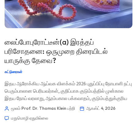
லைப்போபுரோட்டீன்(a) இரத்தப்
பரிசோதனை: ஒருமுறை திரையிடல்
யாருக்கு தேவை?
கட்டுரைகள்
இதய ஆரோக்கிய ஆய்வக விளக்கம் 2026 புதுப்பிப்பு நோயாளி நட்பு
பெரும்பாலான பெரியவர்கள், குறிப்பாக குடும்பத்தில் முன்கால
இதய நோய் வரலாறு, ஆரம்பகால பக்கவாதம், குடும்பத்துக்குரிய
அதிக கொழுப்பு, ஆர்டிக் வால்வு குறுகல், அல்லது சாதாரண LDL
மூலம் Prof. Dr. Thomas Klein
பற்றி
ஆகஸ்ட் 4, 2026
முடிவிருந்தாலும் இருதய-நாளக் கோளாறு உள்ளவர்கள்
மறுமொழி ஏதுமில்லை
ஆகியோருக்கு, லைப்போபுரோட்டீன்(a) ஒருமுறை அளவிடப்பட
வேண்டும். இந்த முடிவு பொதுவாக ஆண்டுதோறும் மீண்டும்
பரிசோதனை செய்ய வேண்டிய அவசியம் இல்லை; அது நாம் அதை