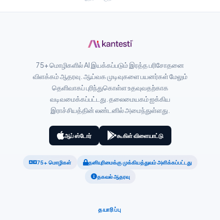
Slovenčina
Hrvatski
Suomi
75+ மொழிகளில் AI இயக்கப்படும் இரத்த பரிசோதனை
Қазақ тілі
விளக்கம் ஆதரவு. ஆய்வக முடிவுகளை பயனர்கள் மேலும்
Català
தெளிவாகப் புரிந்துகொள்ள உதவுவதற்காக
வடிவமைக்கப்பட்டது. தலைமையகம் ஐக்கிய
O‘zbekcha
இராச்சியத்தின் லண்டனில் அமைந்துள்ளது.
Українська
አማርኛ
ஆப் ஸ்டோர்
கூகிள் விளையாட்டு
Kiswahili
75+ மொழிகள்
தனியுரிமைக்கு முக்கியத்துவம் அளிக்கப்பட்டது
ភាសាខ្មែរ
தகவல் ஆதரவு
ဗမာစာ
ไทย
தயாரிப்பு
Tagalog