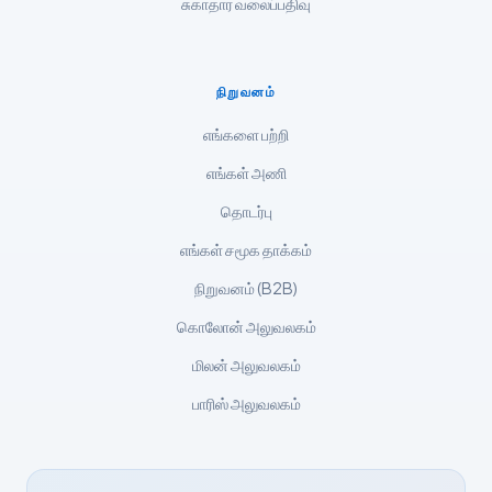
சுகாதார வலைப்பதிவு
Polski
Lietuvių kalba
Русский
நிறுவனம்
ქართული
எங்களை பற்றி
Čeština
எங்கள் அணி
日本語
தொடர்பு
Eesti
எங்கள் சமூக தாக்கம்
Azərbaycan dili
நிறுவனம் (B2B)
Bosanski
கொலோன் அலுவலகம்
Svenska
மிலன் அலுவலகம்
Српски језик
Íslenska
பாரிஸ் அலுவலகம்
Հայերեն
Bahasa Indonesia