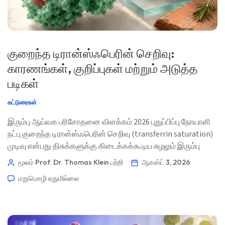
குறைந்த டிரான்ஸ்ஃபெரின் செறிவு:
காரணங்கள், குறிப்புகள் மற்றும் அடுத்த
படிகள்
கட்டுரைகள்
இரும்பு ஆய்வக பரிசோதனை விளக்கம் 2026 புதுப்பிப்பு நோயாளி
நட்பு குறைந்த டிரான்ஸ்ஃபெரின் செறிவு (transferrin saturation)
முடிவு என்பது திசுக்களுக்கு கிடைக்கக்கூடிய சுழலும் இரும்பு
மிகக் குறைவாக இருப்பதைக் குறிக்கிறது; ஆனால் அது
மூலம் Prof. Dr. Thomas Klein
பற்றி
ஆகஸ்ட் 3, 2026
தானாகவே இரும்பு சேமிப்புகள் குறைந்துவிட்டன என்று
மறுமொழி ஏதுமில்லை
அர்த்தமில்லை. TSAT, ஃபெரிட்டின், CBC, CRP, சிறுநீரக
செயல்பாடு, நேரம், மற்றும் அறிகுறிகள் ஆகியவற்றின் சேர்க்கை
தான் பயனுள்ள மருத்துவக் கதையை சொல்கிறது. 📖 ~11
நிமிடங்கள் 📅 ஆகஸ்ட் 3, 2026 📝 […]