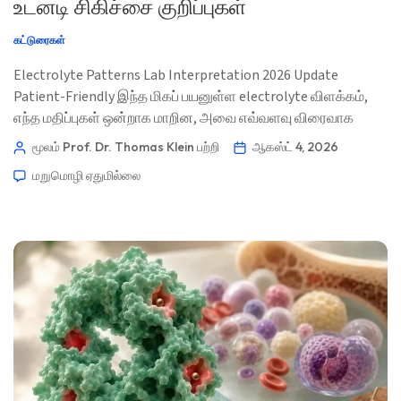
உடனடி சிகிச்சை குறிப்புகள்
கட்டுரைகள்
Electrolyte Patterns Lab Interpretation 2026 Update
Patient-Friendly இந்த மிகப் பயனுள்ள electrolyte விளக்கம்,
எந்த மதிப்புகள் ஒன்றாக மாறின, அவை எவ்வளவு விரைவாக
மாறின, மேலும் சிறுநீரகம், இதயம் அல்லது மூளை ஆகியவை
மூலம் Prof. Dr. Thomas Klein
பற்றி
ஆகஸ்ட் 4, 2026
அழுத்தத்தில் இருக்கக்கூடும் என்பதைக் கேட்கிறது. 📖 ~11
மறுமொழி ஏதுமில்லை
நிமிடங்கள் 📅 ஆகஸ்ட் 4, 2026 📝 வெளியிடப்பட்டது: ஆகஸ்ட் 4,
2026 🩺 மருத்துவ ரீதியாக பரிசீலிக்கப்பட்டது: ஆகஸ்ட் 4, 2026 ✅
ஆதார-அடிப்படையிலான இந்த வழிகாட்டி […]