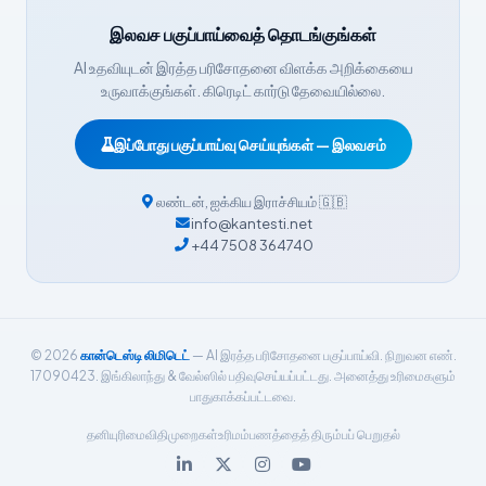
हिन्दी
இலவச பகுப்பாய்வைத் தொடங்குங்கள்
Nederlands
AI உதவியுடன் இரத்த பரிசோதனை விளக்க அறிக்கையை
Dansk
உருவாக்குங்கள். கிரெடிட் கார்டு தேவையில்லை.
Български
இப்போது பகுப்பாய்வு செய்யுங்கள் — இலவசம்
فارسی
简体中文
லண்டன்
,
ஐக்கிய இராச்சியம்
🇬🇧
info@kantesti.net
Română
+44 7508 364740
Türkçe
Ελληνικά
Português
© 2026
கான்டெஸ்டி லிமிடெட்
— AI இரத்த பரிசோதனை பகுப்பாய்வி. நிறுவன எண்.
Español
17090423. இங்கிலாந்து & வேல்ஸில் பதிவுசெய்யப்பட்டது. அனைத்து உரிமைகளும்
பாதுகாக்கப்பட்டவை.
Italiano
தனியுரிமை
விதிமுறைகள்
உரிமம்
பணத்தைத் திரும்பப் பெறுதல்
עִבְרִית
Français