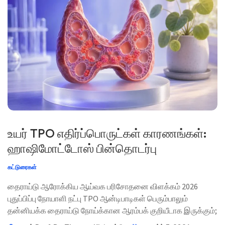
Norsk bokmål
Ślōnskŏ gŏdka
Frysk
Esperanto
Беларуская мова
உயர் TPO எதிர்ப்பொருட்கள் காரணங்கள்:
Татар теле
ஹாஷிமோட்டோஸ் பின்தொடர்பு
Кыргызча
கட்டுரைகள்
ئۇيغۇرچە
தைராய்டு ஆரோக்கிய ஆய்வக பரிசோதனை விளக்கம் 2026
Cebuano
புதுப்பிப்பு நோயாளி நட்பு TPO ஆன்டிபாடிகள் பெரும்பாலும்
Basa Jawa
தன்னியக்க தைராய்டு நோய்க்கான ஆரம்பக் குறியீடாக இருக்கும்;
ஆனால் அது தனியாகவே சிகிச்சை தேவைப்படும் ஒரு நோயறிதல்
ພາສາລາວ