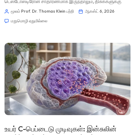
டெஸ்டோஸ்டிரோன் சாதாரணமாக இருந்தாலும், திசுக்களுக்கு
கிடைக்கக்கூடிய டெஸ்டோஸ்டிரோனின் பகுதி குறைந்திருக்கலாம்
மூலம் Prof. Dr. Thomas Klein
பற்றி
ஆகஸ்ட் 6, 2026
என்பதைக் குறிக்கிறது. சரியான முறை, காலை நேரம், SHBG,
மறுமொழி ஏதுமில்லை
ஆல்புமின், அறிகுறிகள் மற்றும் மருத்துவ சூழல் ஆகியவற்றுடன்
இந்த முடிவு உறுதிப்படுத்தப்பட வேண்டும். 📖 ~11 நிமிடங்கள் 📅
ஆகஸ்ட் 6, 2026 📝 வெளியிடப்பட்டது: ஆகஸ்ட் […]
உயர் C-பெப்டைடு முடிவுகள்: இன்சுலின்