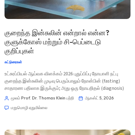
குறைந்த இன்சுலின் என்றால் என்ன?
குளுக்கோஸ் மற்றும் சி-பெப்டைடு
குறிப்புகள்
கட்டுரைகள்
உட்சுரப்பியல் ஆய்வக விளக்கம் 2026 புதுப்பிப்பு நோயாளி நட்பு
குறைந்த இன்சுலின் முடிவு பெரும்பாலும் நோன்பின் (fasting)
சாதாரண பதிலாக இருக்கும்; அது ஒரு நோயறிதல் (diagnosis)
அல்ல. தீர்மானிக்கும் குறிப்புகள் ஒரே நேரத்தில் அளக்கப்பட்ட
மூலம் Prof. Dr. Thomas Klein
பற்றி
ஆகஸ்ட் 5, 2026
குளுக்கோஸ் அளவு, C-பெப்டைடு, அறிகுறிகள், மருந்துகள் மற்றும்
மறுமொழி ஏதுமில்லை
இரத்த மாதிரி எடுக்கப்பட்ட சூழ்நிலைகள். 📖 ~11 நிமிடங்கள் 📅
ஆகஸ்ட் 5, 2026 📝 வெளியிடப்பட்டது: ஆகஸ்ட் 5, 2026 🩺
மருத்துவ ரீதியாக […]