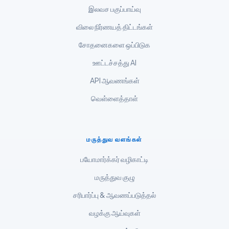
இலவச பகுப்பாய்வு
Tiếng Việt
விலை நிர்ணயத் திட்டங்கள்
Bahasa Melayu
சோதனைகளை ஒப்பிடுக
മലയാളം
ಕನ್ನಡ
ஊட்டச்சத்து AI
ગુજરાતી
API ஆவணங்கள்
తెలుగు
வெள்ளைத்தாள்
मराठी
اردو
மருத்துவ வளங்கள்
বাংলা
பயோமார்க்கர் வழிகாட்டி
Shqip
மருத்துவ குழு
Magyar
சரிபார்ப்பு & ஆவணப்படுத்தல்
Slovenščina
வழக்கு ஆய்வுகள்
한국어