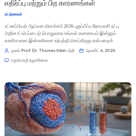
எதிர்ப்பு மற்றும் பிற காரணங்கள்
கட்டுரைகள்
உட்சுரப்பியல் ஆய்வக விளக்கம் 2026 புதுப்பிப்பு நோயாளி நட்பு
அதிக C-பெப்டைடு பொதுவாக உங்கள் கணையம் இன்னும்
கணிசமான இன்சுலினை உற்பத்தி செய்கிறது என்பதைக்
குறிக்கிறது; பெரும்பாலும் உடல் எதிர்ப்பை (resistance) கடக்க
மூலம் Prof. Dr. Thomas Klein
பற்றி
ஆகஸ்ட் 6, 2026
கூடுதல் இன்சுலின் தேவைப்படுவதால். அதற்கான விளக்கம்
மறுமொழி ஏதுமில்லை
பொருந்துகிறதா என்பதை குளுக்கோஸ் அளவு, A1c, மருந்துகள்,
உணவு நேரம் மற்றும் eGFR தீர்மானிக்கும். 📖 ~11 நிமிடங்கள் 📅
ஆகஸ்ட் 6, 2026 📝 வெளியிடப்பட்டது: ஆகஸ்ட் 6, 2026 🩺 […]