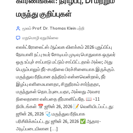
காரணங்கள்: நீரிழப்பு, DI மற்றும்
மருந்து குறிப்புகள்
மூலம் Prof. Dr. Thomas Klein
பற்றி
மறுமொழி ஏதுமில்லை
எலக்ட்ரோலைட்ஸ் ஆய்வக விளக்கம் 2026 புதுப்பிப்பு
நோயாளி நட்பு உயர் சோடியம் முடிவு பொதுவாக ஒருவர்
ஒரு உப்புச் சாப்பாடு மட்டும் சாப்பிட்டதால் அல்ல; அது
பெரும்பாலும் நீர்-சமநிலை பிரச்சினையாக இருக்கும்.
மருத்துவ ரீதியான தந்திரம் என்னவென்றால், நீர்
இழப்பு எளிமையானதா, சிறுநீரகம் சார்ந்ததா,
மருந்துகள் தொடர்புடையதா, அல்லது அவசர
நிலைதானா என்பதை தீர்மானிப்பதே. 📖 ~11
நிமிடங்கள் 📅 ஜூன் 26, 2026 📝 வெளியிடப்பட்டது:
ஜூன் 26, 2026 🩺 மருத்துவ ரீதியாக
பரிசீலிக்கப்பட்டது: ஜூன் 26, 2026 ✅ ஆதார-
அடிப்படையிலான […]