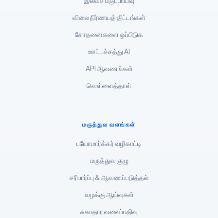
இலவச பகுப்பாய்வு
Tiếng Việt
விலை நிர்ணயத் திட்டங்கள்
Bahasa Melayu
சோதனைகளை ஒப்பிடுக
മലയാളം
ಕನ್ನಡ
ஊட்டச்சத்து AI
ગુજરાતી
API ஆவணங்கள்
తెలుగు
வெள்ளைத்தாள்
मराठी
اردو
மருத்துவ வளங்கள்
বাংলা
பயோமார்க்கர் வழிகாட்டி
Shqip
மருத்துவ குழு
Magyar
சரிபார்ப்பு & ஆவணப்படுத்தல்
Slovenščina
வழக்கு ஆய்வுகள்
한국어
சுகாதார வலைப்பதிவு
Polski