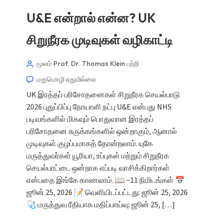
U&E என்றால் என்ன? UK
சிறுநீரக முடிவுகள் வழிகாட்டி
Norsk bokmål
Ślōnskŏ gŏdka
மூலம் Prof. Dr. Thomas Klein
பற்றி
Frysk
மறுமொழி ஏதுமில்லை
UK இரத்தப் பரிசோதனைகள் சிறுநீரக செயல்பாடு
Esperanto
2026 புதுப்பிப்பு நோயாளி நட்பு U&E என்பது NHS
Беларуская мова
படிவங்களில் மிகவும் பொதுவான இரத்தப்
Татар теле
பரிசோதனை சுருக்கங்களில் ஒன்றாகும், ஆனால்
முடிவுகள் குழப்பமாகத் தோன்றலாம். யுகே
Кыргызча
மருத்துவர்கள் யூரியா, உப்புகள் மற்றும் சிறுநீரக
ئۇيغۇرچە
செயல்பாட்டை ஒன்றாக எப்படி வாசிக்கிறார்கள்
Cebuano
என்பதை இங்கே காணலாம். 📖 ~11 நிமிடங்கள் 📅
ஜூன் 25, 2026 📝 வெளியிடப்பட்டது: ஜூன் 25, 2026
Basa Jawa
🩺 மருத்துவ ரீதியாக மதிப்பாய்வு: ஜூன் 25, […]
ພາສາລາວ