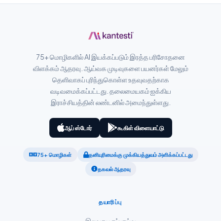
Slovenčina
Hrvatski
Suomi
75+ மொழிகளில் AI இயக்கப்படும் இரத்த பரிசோதனை
Қазақ тілі
விளக்கம் ஆதரவு. ஆய்வக முடிவுகளை பயனர்கள் மேலும்
Català
தெளிவாகப் புரிந்துகொள்ள உதவுவதற்காக
வடிவமைக்கப்பட்டது. தலைமையகம் ஐக்கிய
O‘zbekcha
இராச்சியத்தின் லண்டனில் அமைந்துள்ளது.
Українська
አማርኛ
ஆப் ஸ்டோர்
கூகிள் விளையாட்டு
Kiswahili
75+ மொழிகள்
தனியுரிமைக்கு முக்கியத்துவம் அளிக்கப்பட்டது
ភាសាខ្មែរ
தகவல் ஆதரவு
ဗမာစာ
ไทย
தயாரிப்பு
Tagalog