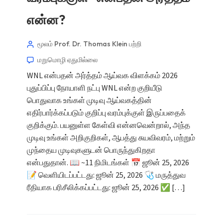
என்ன?
மூலம் Prof. Dr. Thomas Klein
பற்றி
மறுமொழி ஏதுமில்லை
WNL என்பதன் அர்த்தம் ஆய்வக விளக்கம் 2026
புதுப்பிப்பு நோயாளி நட்பு WNL என்ற குறியீடு
பொதுவாக உங்கள் முடிவு ஆய்வகத்தின்
எதிர்பார்க்கப்படும் குறிப்பு வரம்புக்குள் இருப்பதைக்
குறிக்கும். பயனுள்ள கேள்வி என்னவென்றால், அந்த
முடிவு உங்கள் அறிகுறிகள், ஆபத்து சுயவிவரம், மற்றும்
முந்தைய முடிவுகளுடன் பொருந்துகிறதா
என்பதுதான். 📖 ~11 நிமிடங்கள் 📅 ஜூன் 25, 2026
📝 வெளியிடப்பட்டது: ஜூன் 25, 2026 🩺 மருத்துவ
ரீதியாக பரிசீலிக்கப்பட்டது: ஜூன் 25, 2026 ✅ […]