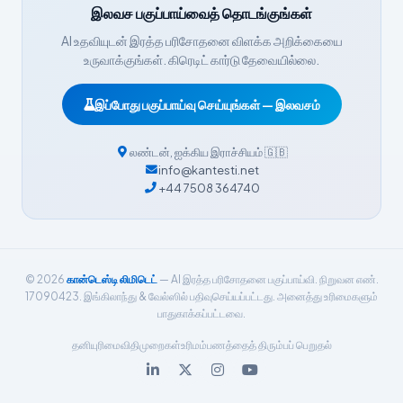
हिन्दी
இலவச பகுப்பாய்வைத் தொடங்குங்கள்
Nederlands
AI உதவியுடன் இரத்த பரிசோதனை விளக்க அறிக்கையை
Dansk
உருவாக்குங்கள். கிரெடிட் கார்டு தேவையில்லை.
Български
இப்போது பகுப்பாய்வு செய்யுங்கள் — இலவசம்
فارسی
简体中文
லண்டன்
,
ஐக்கிய இராச்சியம்
🇬🇧
info@kantesti.net
Română
+44 7508 364740
Türkçe
Ελληνικά
Português
© 2026
கான்டெஸ்டி லிமிடெட்
— AI இரத்த பரிசோதனை பகுப்பாய்வி. நிறுவன எண்.
Español
17090423. இங்கிலாந்து & வேல்ஸில் பதிவுசெய்யப்பட்டது. அனைத்து உரிமைகளும்
பாதுகாக்கப்பட்டவை.
Italiano
தனியுரிமை
விதிமுறைகள்
உரிமம்
பணத்தைத் திரும்பப் பெறுதல்
עִבְרִית
Français