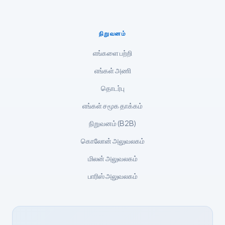
Lietuvių kalba
Русский
நிறுவனம்
ქართული
எங்களை பற்றி
Čeština
எங்கள் அணி
日本語
தொடர்பு
Eesti
எங்கள் சமூக தாக்கம்
Azərbaycan dili
நிறுவனம் (B2B)
Bosanski
கொலோன் அலுவலகம்
Svenska
மிலன் அலுவலகம்
Српски језик
Íslenska
பாரிஸ் அலுவலகம்
Հայերեն
Bahasa Indonesia