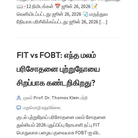
📖 ~12 நிமிடங்கள் 📅 ஜூன் 26, 2026 📝
வெளியிடப்பட்டது: ஜூன் 26, 2026 🩺 மருத்துவ
ரீதியாக பரிசீலிக்கப்பட்டது: ஜூன் 26, 2026 […]
FIT vs FOBT: எந்த மலம்
பரிசோதனை புற்றுநோயை
சிறப்பாக கண்டறிகிறது?
மூலம் Prof. Dr. Thomas Klein
பற்றி
மறுமொழி ஏதுமில்லை
குடல் புற்றுநோய் பரிசோதனை மலம் சோதனை
துல்லியம் 2026 புதுப்பிப்பு நோயாளி நட்பு FIT
பொதுவாக பழைய குவையாசு FOBT-ஐ விட