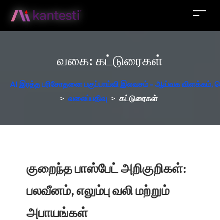
வகை:
கட்டுரைகள்
AI இரத்த பரிசோதனை பகுப்பாய்வி இலவசம் - ஆய்வக விளக்கம், ஜெர
>
வலைப்பதிவு
>
கட்டுரைகள்
குறைந்த பாஸ்பேட் அறிகுறிகள்:
பலவீனம், எலும்பு வலி மற்றும்
அபாயங்கள்