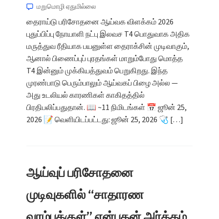
மறுமொழி ஏதுமில்லை
தைராய்டு பரிசோதனை ஆய்வக விளக்கம் 2026
புதுப்பிப்பு நோயாளி நட்பு இலவச T4 பொதுவாக அதிக
மருத்துவ ரீதியாக பயனுள்ள தைராக்சின் முடிவாகும்,
ஆனால் பிணைப்புப் புரதங்கள் மாறும்போது மொத்த
T4 இன்னும் முக்கியத்துவம் பெறுகிறது. இந்த
முரண்பாடு பெரும்பாலும் ஆய்வகப் பிழை அல்ல —
அது உடலியல் காரணிகள் காகிதத்தில்
பிரதிபலிப்பதுதான். 📖 ~11 நிமிடங்கள் 📅 ஜூன் 25,
2026 📝 வெளியிடப்பட்டது: ஜூன் 25, 2026 🩺 […]
ஆய்வுப் பரிசோதனை
முடிவுகளில் “சாதாரண
வரம்புக்குள்” என்பதன் அர்த்தம்